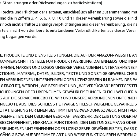
ge Stornierungen oder Rücksendungen zu berücksichtigen).
 Rechte und Pflichten der Parteien, einschließlich aller im Zusammenhang m
 die in Ziffern 3, 4, 5, 6, 7, 8, 10 und 11 dieser Vereinbarung sowie die in
er noch nicht erfüllte Zahlungsverpflichtungen aus dieser Vereinbarung, die
arteien nicht von den bereits entstandenen Verbindlichkeiten aus dieser Ver
gung begangen wurde.
 PRODUKTE UND DIENSTLEISTUNGEN, DIE AUF DER AMAZON-WEBSITE AN
GRAMMIERSCHNITTSTELLE FÜR PRODUKTWERBUNG, DATENFEEDS UND INH
-NAMEN, MARKEN UND LOGOS UNSERER VERBUNDENEN UNTERNEHMEN (EIN
IONEN, MATERIAL, DATEN, BILDER, TEXTE UND SONSTIGE GEWERBLICHE 
EREN VERBUNDENEN UNTERNEHMEN ODER LIZENZGEBERN IM RAHMEN DES 
NGEBOTE
“), WERDEN „WIE BESEHEN“ UND „WIE VERFÜGBAR“ BEREITGEST
CHERUNGEN ODER ÜBERNEHMEN GEWÄHRLEISTUNGEN GLEICH WELCHER AR
ZUG AUF DIE SERVICEANGEBOTE. WIR UND UNSERE VERBUNDENEN UNTERNEH
ANGEBOTE AUS; DIES SCHLIESST ETWAIGE STILLSCHWEIGENDE GEWÄHRLE
LITÄT, EIGNUNG FÜR EINEN BESTIMMTEN VERWENDUNGSZWECK, NICHTVER
OGENHEITEN, DEM ÜBLICHEN GESCHÄFTSVERKEHR, DER LEISTUNG ODER H
 BESCHAFFENHEIT, MERKMALE, FUNKTIONEN, DEN LEISTUNGSUMFANG ODER
VERBUNDENEN UNTERNEHMEN ODER LIZENZGEBER GEWÄHRLEISTEN, DASS D
HGÄNGIG BZW. AUF BESTIMMTE ART UND WEISE FUNKTIONIEREN WERDEN 