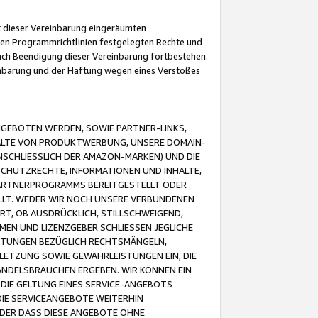
it dieser Vereinbarung eingeräumten
 den Programmrichtlinien festgelegten Rechte und
 nach Beendigung dieser Vereinbarung fortbestehen.
einbarung und der Haftung wegen eines Verstoßes
GEBOTEN WERDEN, SOWIE PARTNER-LINKS,
ALTE VON PRODUKTWERBUNG, UNSERE DOMAIN-
SCHLIESSLICH DER AMAZON-MARKEN) UND DIE
SCHUTZRECHTE, INFORMATIONEN UND INHALTE,
PARTNERPROGRAMMS BEREITGESTELLT ODER
ELLT. WEDER WIR NOCH UNSERE VERBUNDENEN
T, OB AUSDRÜCKLICH, STILLSCHWEIGEND,
MEN UND LIZENZGEBER SCHLIESSEN JEGLICHE
ISTUNGEN BEZÜGLICH RECHTSMÄNGELN,
LETZUNG SOWIE GEWÄHRLEISTUNGEN EIN, DIE
ANDELSBRÄUCHEN ERGEBEN. WIR KÖNNEN EIN
 DIE GELTUNG EINES SERVICE-ANGEBOTS
IE SERVICEANGEBOTE WEITERHIN
ODER DASS DIESE ANGEBOTE OHNE