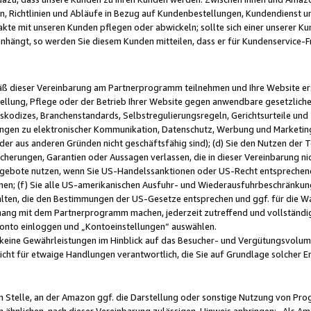
, Richtlinien und Abläufe in Bezug auf Kundenbestellungen, Kundendienst 
kte mit unseren Kunden pflegen oder abwickeln; sollte sich einer unserer Ku
nhängt, so werden Sie diesem Kunden mitteilen, dass er für Kundenservic
emäß dieser Vereinbarung am Partnerprogramm teilnehmen und Ihre Website er
ellung, Pflege oder der Betrieb Ihrer Website gegen anwendbare gesetzlich
skodizes, Branchenstandards, Selbstregulierungsregeln, Gerichtsurteile und 
ngen zu elektronischer Kommunikation, Datenschutz, Werbung und Marketing)
 oder aus anderen Gründen nicht geschäftsfähig sind); (d) Sie den Nutzen de
cherungen, Garantien oder Aussagen verlassen, die in dieser Vereinbarung nich
gebote nutzen, wenn Sie US-Handelssanktionen oder US-Recht entsprechen
men; (f) Sie alle US-amerikanischen Ausfuhr- und Wiederausfuhrbeschränkun
ten, die den Bestimmungen der US-Gesetze entsprechen und ggf. für die Wa
hang mit dem Partnerprogramm machen, jederzeit zutreffend und vollständig 
 Konto einloggen und „Kontoeinstellungen“ auswählen.
keine Gewährleistungen im Hinblick auf das Besucher- und Vergütungsvolu
icht für etwaige Handlungen verantwortlich, die Sie auf Grundlage solcher
en Stelle, an der Amazon ggf. die Darstellung oder sonstige Nutzung von Pr
 ähnlichen, nach dieser Vereinbarung zulässigen, Hinweis anbringen: „Als Ama