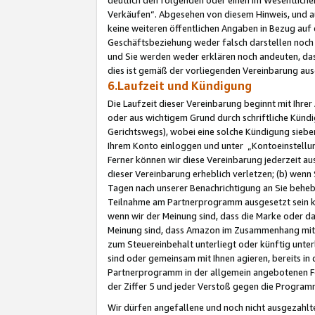
Verkäufen“. Abgesehen von diesem Hinweis, und a
keine weiteren öffentlichen Angaben in Bezug au
Geschäftsbeziehung weder falsch darstellen noch a
und Sie werden weder erklären noch andeuten, dass
dies ist gemäß der vorliegenden Vereinbarung ausd
6.Laufzeit und Kündigung
Die Laufzeit dieser Vereinbarung beginnt mit Ihre
oder aus wichtigem Grund durch schriftliche Kündi
Gerichtswegs), wobei eine solche Kündigung siebe
Ihrem Konto einloggen und unter „Kontoeinstellu
Ferner können wir diese Vereinbarung jederzeit aus
dieser Vereinbarung erheblich verletzen; (b) wenn
Tagen nach unserer Benachrichtigung an Sie behe
Teilnahme am Partnerprogramm ausgesetzt sein kö
wenn wir der Meinung sind, dass die Marke oder 
Meinung sind, dass Amazon im Zusammenhang mit d
zum Steuereinbehalt unterliegt oder künftig unter
sind oder gemeinsam mit Ihnen agieren, bereits in
Partnerprogramm in der allgemein angebotenen Fo
der Ziffer 5 und jeder Verstoß gegen die Programm
Wir dürfen angefallene und noch nicht ausgezahlt