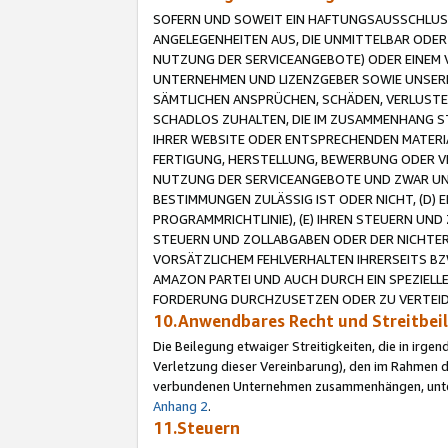
SOFERN UND SOWEIT EIN HAFTUNGSAUSSCHLUSS
ANGELEGENHEITEN AUS, DIE UNMITTELBAR ODER 
NUTZUNG DER SERVICEANGEBOTE) ODER EINEM V
UNTERNEHMEN UND LIZENZGEBER SOWIE UNSERE 
SÄMTLICHEN ANSPRÜCHEN, SCHÄDEN, VERLUSTE
SCHADLOS ZUHALTEN, DIE IM ZUSAMMENHANG STE
IHRER WEBSITE ODER ENTSPRECHENDEN MATERIA
FERTIGUNG, HERSTELLUNG, BEWERBUNG ODER VE
NUTZUNG DER SERVICEANGEBOTE UND ZWAR UN
BESTIMMUNGEN ZULÄSSIG IST ODER NICHT, (D) 
PROGRAMMRICHTLINIE), (E) IHREN STEUERN UN
STEUERN UND ZOLLABGABEN ODER DER NICHTER
VORSÄTZLICHEM FEHLVERHALTEN IHRERSEITS BZ
AMAZON PARTEI UND AUCH DURCH EIN SPEZIELL
FORDERUNG DURCHZUSETZEN ODER ZU VERTEIDI
10.Anwendbares Recht und Streitbe
Die Beilegung etwaiger Streitigkeiten, die in irg
Verletzung dieser Vereinbarung), den im Rahmen d
verbundenen Unternehmen zusammenhängen, unterl
Anhang 2
.
11.Steuern