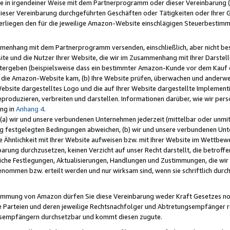
e in irgendeiner Weise mit dem Partnerprogramm oder dieser Vereinbarung (ei
ieser Vereinbarung durchgeführten Geschäften oder Tätigkeiten oder Ihrer 
liegen den für die jeweilige Amazon-Website einschlägigen Steuerbestim
mmenhang mit dem Partnerprogramm versenden, einschließlich, aber nicht be
site und die Nutzer Ihrer Website, die wir im Zusammenhang mit Ihrer Darst
itergeben (beispielsweise dass ein bestimmter Amazon-Kunde vor dem Kauf
uf die Amazon-Website kam, (b) Ihre Website prüfen, überwachen und anderwei
r Website dargestelltes Logo und die auf Ihrer Website dargestellte Impleme
reproduzieren, verbreiten und darstellen. Informationen darüber, wie wir per
ng in
Anhang 4
.
 (a) wir und unsere verbundenen Unternehmen jederzeit (mittelbar oder unmit
ng festgelegten Bedingungen abweichen, (b) wir und unsere verbundenen Unte
 Ähnlichkeit mit Ihrer Website aufweisen bzw. mit Ihrer Website im Wettbewer
barung durchzusetzen, keinen Verzicht auf unser Recht darstellt, die betrof
liche Festlegungen, Aktualisierungen, Handlungen und Zustimmungen, die wi
enommen bzw. erteilt werden und nur wirksam sind, wenn sie schriftlich dur
stimmung von Amazon dürfen Sie diese Vereinbarung weder Kraft Gesetzes no
die Parteien und deren jeweilige Rechtsnachfolger und Abtretungsempfänger 
ngsempfängern durchsetzbar und kommt diesen zugute.