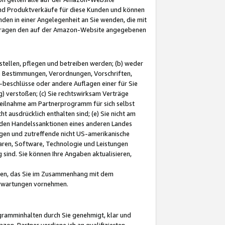
und Produktverkäufe für diese Kunden und können
nden in einer Angelegenheit an Sie wenden, die mit
e-Fragen den auf der Amazon-Website angegebenen
stellen, pflegen und betreiben werden; (b) weder
e Bestimmungen, Verordnungen, Vorschriften,
-beschlüsse oder andere Auflagen einer für Sie
 verstoßen; (c) Sie rechtswirksam Verträge
r Teilnahme am Partnerprogramm für sich selbst
t ausdrücklich enthalten sind; (e) Sie nicht am
den Handelssanktionen eines anderen Landes
gen und zutreffende nicht US-amerikanische
ren, Software, Technologie und Leistungen
sind. Sie können Ihre Angaben aktualisieren,
men, das Sie im Zusammenhang mit dem
 Erwartungen vornehmen.
ogramminhalten durch Sie genehmigt, klar und
zon-Partner verdiene ich an qualifizierten