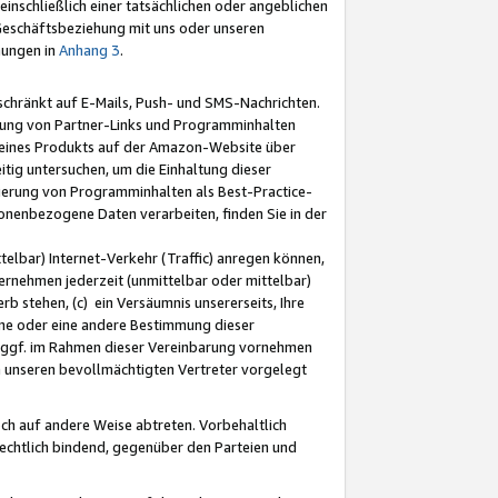
nschließlich einer tatsächlichen oder angeblichen
Geschäftsbeziehung mit uns oder unseren
mungen in
Anhang 3
.
schränkt auf E-Mails, Push- und SMS-Nachrichten.
ellung von Partner-Links und Programminhalten
 eines Produkts auf der Amazon-Website über
tig untersuchen, um die Einhaltung dieser
ntierung von Programminhalten als Best-Practice-
sonenbezogene Daten verarbeiten, finden Sie in der
telbar) Internet-Verkehr (Traffic) anregen können,
rnehmen jederzeit (unmittelbar oder mittelbar)
b stehen, (c) ein Versäumnis unsererseits, Ihre
fene oder eine andere Bestimmung dieser
r ggf. im Rahmen dieser Vereinbarung vornehmen
ch unseren bevollmächtigten Vertreter vorgelegt
ch auf andere Weise abtreten. Vorbehaltlich
rechtlich bindend, gegenüber den Parteien und