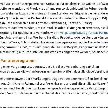
ebsite, Ihren nutzergenerierten Social Media-Inhalten, Ihren Online-Softwar
ebsite verwenden und Produkte auf amazon.co.uk anbieten) (im Folgenden Ihr
-Websites bzw., sofern dies an Ihrem Standort verfügbar ist, einer ander
ite
“) oder (ii) mit der Partner-ID in Alexa Skill (über das Alexa Shopping Ki
estellten markierten Link-Formate verwenden („
Partner-Links
“).
oder sich damit verbinden, um ein Produkt oder Leistungen zu erwerben, di
gütung für qualifizierte Verkäufe, wie im
Vergütungskatalog für das Part
Zur Unterstützung Ihrer Werbung für diese Produkte oder Leistungen können w
linkungs-Tools, Schnittstellen für Anwendungsprogramme, die Alexa-Funktion
Programminhalte
“) zur Verfügung stellen. Der Begriff „Programminhalte“ be
halte in Bezug auf Produkte, die auf Websites angeboten werden, bei denen 
as Partnerprogramm
einer Vergütung setzt voraus, dass Sie diese Vereinbarung einhalten.
ionen zu geben, die wir anfordern, um zu überprüfen, dass Sie diese Vereinba
oder andere anwendbare Marketingverträge von Amazon verstoßen, behalten w
 vor, sämtliche im Rahmen dieser Vereinbarung andernfalls an Sie zahlbare
tellen (und Sie stimmen zu, keinen Anspruch auf entsprechende Vergütungen
 dem Verstoß stehen, und unbeschadet des Rechts von Amazon, Ersatz für 
azu, dass unsere Kunden zu Ihren Kunden werden. Zwischen Ihnen und Amaz