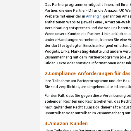
Das Partnerprogramm ermöglicht Ihnen, mit Ihrer W
Partner, die eine Partner-ID für die Amazon UK W
Website mit einer der in
Anhang 1
genannten Amazon
enthaltenen Website (jeweils eine „
Amazon-Webs
Vereinbarung entsprechen und die von uns bereitg
Wenn unsere Kunden die Partner-Links anklicken 
andere Handlungen vornehmen, können Sie eine Ver
der dort festgelegten Einschränkungen) erhalten. 
Widgets, Links, Marketing-Inhalte und andere Ver
Zusammenhang mit dem Partnerprogramm (die „
Bilder, Texte oder sonstige Informationen oder In
2.Compliance-Anforderungen für d
Ihre Teilnahme am Partnerprogramm und der Bezug 
Sie sind verpflichtet, uns umgehend alle Informat
Für den Fall, dass Sie gegen diese Vereinbarung 
stehenden Rechten und Rechtsbehelfen, das Recht
nach geltendem Recht zulässig) dauerhaft einzus
unmittelbar oder mittelbar im Zusammenhang mit
3.Amazon-Kunden
Ihre Teilnahme am Partnerprogramm führt nicht d