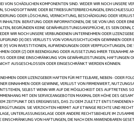
FREI VON SCHÄDLICHEN KOMPONENTEN SIND. WEDER WIR NOCH UNSERE 
VIREN, SCHADSOFTWARE ODER BETRIEBSUNTERBRECHUNGEN, EINSCHLIESSL
ÄNDERUNG ODER LÖSCHUNG, VERNICHTUNG, BESCHÄDIGUNG ODER VERLUST 
INHALTEN. BERATUNG ODER INFORMATIONEN, DIE SIE VON UNS ODER EIN
LTEN, BEGRÜNDEN KEINE GEWÄHRLEISTUNGSANSPRÜCHE, ES SEIN DENN, DI
WEDER WIR NOCH UNSERE VERBUNDENEN UNTERNEHMEN ODER LIZENZGEBE
FGRUND (X) DES VERLUSTS VON VORAUSSICHTLICHEN GEWINNEN ODER 
 (Y) VON INVESTITIONEN, AUFWENDUNGEN ODER VERPFLICHTUNGEN, DIE 
EN ODER (Z) DER BEENDIGUNG ODER AUSSETZUNG IHRER TEILNAHME A
LUSS ODER EINE EINSCHRÄNKUNG VON GEWÄHRLEISTUNGEN, HAFTUNGEN O
NICHT AUSGESCHLOSSEN ODER EINGESCHRÄNKT WERDEN KÖNNEN.
EHMEN ODER LIZENZGEBER HAFTEN FÜR MITTELBARE, NEBEN- ODER FOL
R EINNAHMEN ODER GEWINNE, VERLUST VON FIRMENWERT, NUTZUNGSAU
TSTEHEN, SELBST WENN WIR AUF DIE MÖGLICHKEIT DES AUFTRETENS S
MENHANG MIT DEN SERVICEANGEBOTEN MAXIMAL DER HÖHE DES GESAMT
M ZEITPUNKT DES EREIGNISSES, DAS ZU DEM ZULETZT ENTSTANDENEN 
ERGÜTUNGEN. SIE VERZICHTEN HIERMIT AUF ETWAIGE RECHTE UND RECHT
KLAGE, UNTERLASSUNGSKLAGE ODER ANDERE RECHTSBEHELFE IM ZUSAMME
NE EINSCHRÄNKUNG VON HAFTUNGEN, DIE NACH DEN ANWENDBAREN GESE