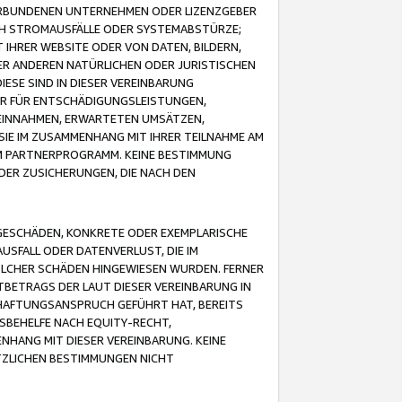
VERBUNDENEN UNTERNEHMEN ODER LIZENZGEBER
ICH STROMAUSFÄLLE ODER SYSTEMABSTÜRZE;
IHRER WEBSITE ODER VON DATEN, BILDERN,
ER ANDEREN NATÜRLICHEN ODER JURISTISCHEN
ESE SIND IN DIESER VEREINBARUNG
R FÜR ENTSCHÄDIGUNGSLEISTUNGEN,
EINNAHMEN, ERWARTETEN UMSÄTZEN,
SIE IM ZUSAMMENHANG MIT IHRER TEILNAHME AM
M PARTNERPROGRAMM. KEINE BESTIMMUNG
DER ZUSICHERUNGEN, DIE NACH DEN
GESCHÄDEN, KONKRETE ODER EXEMPLARISCHE
SFALL ODER DATENVERLUST, DIE IM
OLCHER SCHÄDEN HINGEWIESEN WURDEN. FERNER
BETRAGS DER LAUT DIESER VEREINBARUNG IN
HAFTUNGSANSPRUCH GEFÜHRT HAT, BEREITS
SBEHELFE NACH EQUITY-RECHT,
NHANG MIT DIESER VEREINBARUNG. KEINE
TZLICHEN BESTIMMUNGEN NICHT