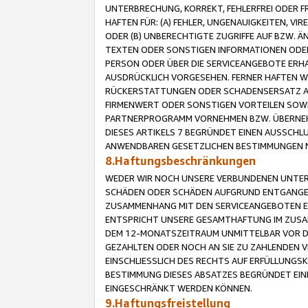
UNTERBRECHUNG, KORREKT, FEHLERFREI ODER 
HAFTEN FÜR: (A) FEHLER, UNGENAUIGKEITEN, 
ODER (B) UNBERECHTIGTE ZUGRIFFE AUF BZW. 
TEXTEN ODER SONSTIGEN INFORMATIONEN ODER 
PERSON ODER ÜBER DIE SERVICEANGEBOTE ERHA
AUSDRÜCKLICH VORGESEHEN. FERNER HAFTEN 
RÜCKERSTATTUNGEN ODER SCHADENSERSATZ AU
FIRMENWERT ODER SONSTIGEN VORTEILEN SOWIE
PARTNERPROGRAMM VORNEHMEN BZW. ÜBERNEHM
DIESES ARTIKELS 7 BEGRÜNDET EINEN AUSSCH
ANWENDBAREN GESETZLICHEN BESTIMMUNGEN 
8.Haftungsbeschränkungen
WEDER WIR NOCH UNSERE VERBUNDENEN UNTERN
SCHÄDEN ODER SCHÄDEN AUFGRUND ENTGANGENE
ZUSAMMENHANG MIT DEN SERVICEANGEBOTEN EN
ENTSPRICHT UNSERE GESAMTHAFTUNG IM ZUSAM
DEM 12-MONATSZEITRAUM UNMITTELBAR VOR DE
GEZAHLTEN ODER NOCH AN SIE ZU ZAHLENDEN V
EINSCHLIESSLICH DES RECHTS AUF ERFÜLLUNGS
BESTIMMUNG DIESES ABSATZES BEGRÜNDET EI
EINGESCHRÄNKT WERDEN KÖNNEN.
9.Haftungsfreistellung