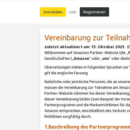
Anmelden
Registrieren
oder
Vereinbarung zur Teil
zuletzt aktualisiert am
:
15. Oktober 2025
(De
Willkommen auf Amazons Partner-Website (die „
Gesellschaften („
Amazon
“ oder „
uns
“ oder ähnl
Übersetzungen stehen in folgenden Sprachen zur 
gilt die englische Fassung.
Natürliche oder juristische Personen, die an uns
müssen die Vereinbarung zur Teilnahme am Amaz
Partner-Website stimmen Sie dieser Vereinbarung,
dieser Vereinbarung bilden (zum Beispiel die Vo
Partnerprogramm und die Markenrichtlinien für da
Amazon entsprechen, einschließlich des Verbots vo
Richtlinien sorgfältig durch.
1.Beschreibung des Partnerprogra