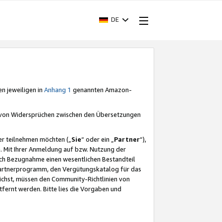
DE
en jeweiligen in
Anhang 1
genannten Amazon-
e von Widersprüchen zwischen den Übersetzungen
er teilnehmen möchten („
Sie
“ oder ein „
Partner
“),
. Mit Ihrer Anmeldung auf bzw. Nutzung der
durch Bezugnahme einen wesentlichen Bestandteil
 Partnerprogramm, den Vergütungskatalog für das
ichst, müssen den Community-Richtlinien von
fernt werden. Bitte lies die Vorgaben und