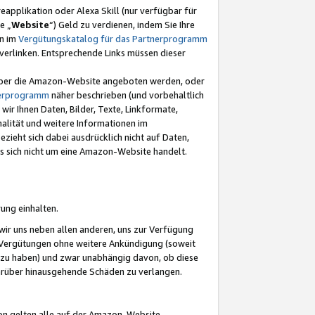
eapplikation oder Alexa Skill (nur verfügbar für
e „
Website
“) Geld zu verdienen, indem Sie Ihre
en im
Vergütungskatalog für das Partnerprogramm
t) verlinken. Entsprechende Links müssen dieser
e über die Amazon-Website angeboten werden, oder
nerprogramm
näher beschrieben (und vorbehaltlich
ir Ihnen Daten, Bilder, Texte, Linkformate,
alität und weitere Informationen im
zieht sich dabei ausdrücklich nicht auf Daten,
es sich nicht um eine Amazon-Website handelt.
rung einhalten.
ir uns neben allen anderen, uns zur Verfügung
n Vergütungen ohne weitere Ankündigung (soweit
 zu haben) und zwar unabhängig davon, ob diese
darüber hinausgehende Schäden zu verlangen.
on gelten alle auf der Amazon-Website