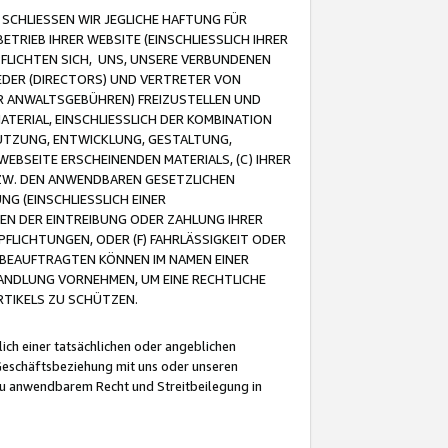
CHLIESSEN WIR JEGLICHE HAFTUNG FÜR
TRIEB IHRER WEBSITE (EINSCHLIESSLICH IHRER
FLICHTEN SICH, UNS, UNSERE VERBUNDENEN
EDER (DIRECTORS) UND VERTRETER VON
R ANWALTSGEBÜHREN) FREIZUSTELLEN UND
ATERIAL, EINSCHLIESSLICH DER KOMBINATION
NUTZUNG, ENTWICKLUNG, GESTALTUNG,
EBSEITE ERSCHEINENDEN MATERIALS, (C) IHRER
ZW. DEN ANWENDBAREN GESETZLICHEN
NG (EINSCHLIESSLICH EINER
BEN DER EINTREIBUNG ODER ZAHLUNG IHRER
LICHTUNGEN, ODER (F) FAHRLÄSSIGKEIT ODER
 BEAUFTRAGTEN KÖNNEN IM NAMEN EINER
HANDLUNG VORNEHMEN, UM EINE RECHTLICHE
TIKELS ZU SCHÜTZEN.
ich einer tatsächlichen oder angeblichen
Geschäftsbeziehung mit uns oder unseren
u anwendbarem Recht und Streitbeilegung in