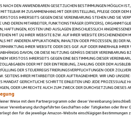
 NACH DEN ANWENDBAREN GESETZLICHEN BESTIMMUNGEN MÖGLICH IST, S
MITTELBAR IM ZUSAMMENHANG MIT DER ERSTELLUNG, PFLEGE ODER DEM BE
ERSTOSS IHRERSEITS GEGEN DIESE VEREINBARUNG STEHEN UND SIE VERP
UND DEREN MITARBEITER, FUNKTIONSTRÄGER (OFFICERS), ORGANMITGLI
N, HAFTUNGEN, KOSTEN UND AUSLAGEN (EINSCHLIESSLICH ANGEMESSENE
HEN MIT (A) IHRER WEBSITE BZW. AUF IHRER WEBSITE ERSCHEINENDEM M
LS MIT ANDEREN APPLIKATIONEN, INHALTEN ODER PROZESSEN, (B) DER 
RMARKTUNG IHRER WEBSITE ODER DES GGF. AUF ODER INNERHALB IHRER W
ABHÄNGIG DAVON, OB DIESE NUTZUNG GEMÄSS DIESER VEREINBARUNG B
EINEM VERSTOSS IHRERSEITS GEGEN EINE BESTIMMUNG DIESER VEREINBARU
D ZOLLABGABEN ODER MIT DER EINTREIBUNG, ZAHLUNG ODER DEM AUSBLEI
FÜLLUNG DER STEUERREGISTRIERUNGSVERPFLICHTUNGEN ODER ZOLLVERPF
W. SEITENS IHRER MITARBEITER ODER AUFTRAGNEHMER. WIR UND UNSERE
ES MANDAT GERICHTLICHE SCHRITTE EINLEITEN UND JEDE PROZESSUALE 
GEN, ODER UM RECHTE AUCH ZUM ZWECK DER DURCHSETZUNG DIESES AR
ilegung
endeiner Weise mit dem Partnerprogramm oder dieser Vereinbarung (einschließl
ieser Vereinbarung durchgeführten Geschäften oder Tätigkeiten oder Ihrer 
iegt den für die jeweilige Amazon-Website einschlägigen Bestimmungen z