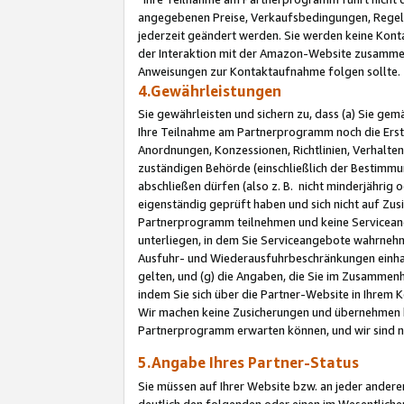
angegebenen Preise, Verkaufsbedingungen, Regeln
jederzeit geändert werden. Sie werden keine Konta
der Interaktion mit der Amazon-Website zusamme
Anweisungen zur Kontaktaufnahme folgen sollte.
4.Gewährleistungen
Sie gewährleisten und sichern zu, dass (a) Sie g
Ihre Teilnahme am Partnerprogramm noch die Erst
Anordnungen, Konzessionen, Richtlinien, Verhalten
zuständigen Behörde (einschließlich der Bestimmu
abschließen dürfen (also z. B. nicht minderjährig
eigenständig geprüft haben und sich nicht auf Zusi
Partnerprogramm teilnehmen und keine Servicean
unterliegen, in dem Sie Serviceangebote wahrneh
Ausfuhr- und Wiederausfuhrbeschränkungen einhal
gelten, und (g) die Angaben, die Sie im Zusammen
indem Sie sich über die Partner-Website in Ihrem
Wir machen keine Zusicherungen und übernehmen 
Partnerprogramm erwarten können, und wir sind n
5.Angabe Ihres Partner-Status
Sie müssen auf Ihrer Website bzw. an jeder ander
deutlich den folgenden oder einen im Wesentlichen