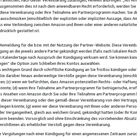
usgenommen dies ist nach dem anwendbaren Recht erforderlich, werden Sie 
f diese Vereinbarung oder Ihre Teilnahme am Partnerprogramm machen. Sie d
usschmücken (einschließlich der expliziten oder impliziten Aussage, dass A
 eine Verbindung zwischen Amazon und Ihnen oder einer anderen natürlichen 
rücklich gestattet ist.
r Anmeldung für die bzw. mit der Nutzung der Partner-Website. Diese Vereinb
gung an die jeweils andere Partei gekündigt werden (falls nach lokalem Rech
n Kalendertage nach Ausspruch der Kündigung wirksam wird. Sie können kündi
ngen“ die Option zum Schließen Ihres Kontos auswählen.
 wichtigem Grund durch schriftliche Kündigung an Sie fristlos kündigen oder I
 Sie darüber hinaus anderweitige Verstöße gegen diese Vereinbarung (einschli
ben; (c) wenn wir befürchten, dass Amazon potenziellen Rechts- oder Haftu
nnte; (d) wenn Ihre Teilnahme am Partnerprogramm für betrügerische, irref
das Ansehen von Amazon durch Sie oder Ihre Teilnahme am Partnerprogramm b
ieser Vereinbarung oder den gemäß dieser Vereinbarung von den Vertragspa
liegen könnte; (g) wenn wir diese Vereinbarung mit Ihnen oder anderen Perso
 der Vergangenheit, gleich aus welchem Grund, gekündigt hatten (oder Ihr Ko
rm beenden. Vorsorglich und ohne Einschränkung des vorstehenden Absatzes
richtlinien als erheblicher Verstoß gegen diese Vereinbarung.
e Vergütungen nach einer Kündigung für einen angemessenen Zeitraum zurückb