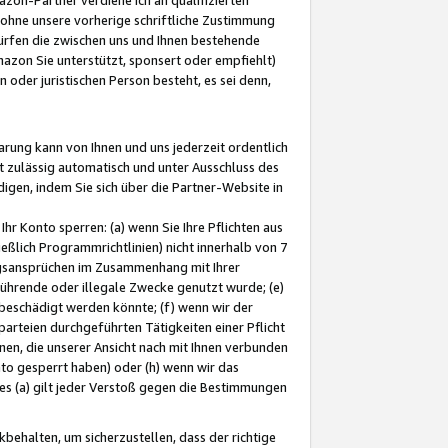
ohne unsere vorherige schriftliche Zustimmung
ürfen die zwischen uns und Ihnen bestehende
mazon Sie unterstützt, sponsert oder empfiehlt)
oder juristischen Person besteht, es sei denn,
arung kann von Ihnen und uns jederzeit ordentlich
t zulässig automatisch und unter Ausschluss des
gen, indem Sie sich über die Partner-Website in
hr Konto sperren: (a) wenn Sie Ihre Pflichten aus
eßlich Programmrichtlinien) nicht innerhalb von 7
ngsansprüchen im Zusammenhang mit Ihrer
ührende oder illegale Zwecke genutzt wurde; (e)
eschädigt werden könnte; (f) wenn wir der
rteien durchgeführten Tätigkeiten einer Pflicht
nen, die unserer Ansicht nach mit Ihnen verbunden
nto gesperrt haben) oder (h) wenn wir das
 (a) gilt jeder Verstoß gegen die Bestimmungen
ehalten, um sicherzustellen, dass der richtige