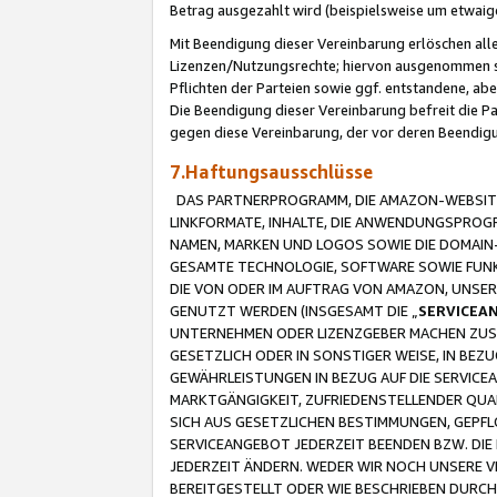
Betrag ausgezahlt wird (beispielsweise um etwai
Mit Beendigung dieser Vereinbarung erlöschen alle
Lizenzen/Nutzungsrechte; hiervon ausgenommen sind
Pflichten der Parteien sowie ggf. entstandene, ab
Die Beendigung dieser Vereinbarung befreit die P
gegen diese Vereinbarung, der vor deren Beendi
7.Haftungsausschlüsse
DAS PARTNERPROGRAMM, DIE AMAZON-WEBSITE,
LINKFORMATE, INHALTE, DIE ANWENDUNGSPRO
NAMEN, MARKEN UND LOGOS SOWIE DIE DOMAIN
GESAMTE TECHNOLOGIE, SOFTWARE SOWIE FUNKT
DIE VON ODER IM AUFTRAG VON AMAZON, UNS
GENUTZT WERDEN (INSGESAMT DIE „
SERVICEA
UNTERNEHMEN ODER LIZENZGEBER MACHEN ZUSI
GESETZLICH ODER IN SONSTIGER WEISE, IN BE
GEWÄHRLEISTUNGEN IN BEZUG AUF DIE SERVICE
MARKTGÄNGIGKEIT, ZUFRIEDENSTELLENDER QUA
SICH AUS GESETZLICHEN BESTIMMUNGEN, GEPFL
SERVICEANGEBOT JEDERZEIT BEENDEN BZW. DIE
JEDERZEIT ÄNDERN. WEDER WIR NOCH UNSERE 
BEREITGESTELLT ODER WIE BESCHRIEBEN DURC