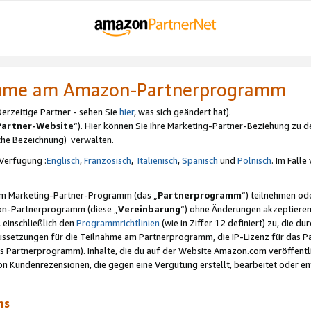
nahme am Amazon-Partnerprogramm
rzeitige Partner - sehen Sie
hier
, was sich geändert hat).
Partner-Website
“). Hier können Sie Ihre Marketing-Partner-Beziehung zu d
iche Bezeichnung) verwalten.
Verfügung :
Englisch
,
Französisch
,
Italienisch
,
Spanisch
und
Polnisch
. Im Fall
erem Marketing-Partner-Programm (das „
Partnerprogramm
“) teilnehmen od
on-Partnerprogramm (diese „
Vereinbarung
“) ohne Änderungen akzeptieren
 einschließlich den
Programmrichtlinien
(wie in Ziffer 12 definiert) zu, die 
raussetzungen für die Teilnahme am Partnerprogramm, die IP-Lizenz für das
s Partnerprogramm). Inhalte, die du auf der Website Amazon.com veröffentl
n Kundenrezensionen, die gegen eine Vergütung erstellt, bearbeitet oder ent
mms