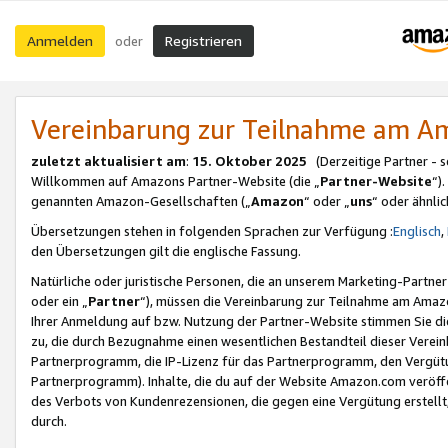
Anmelden
Registrieren
oder
Vereinbarung zur Teilnahme am 
zuletzt aktualisiert am
:
15. Oktober 2025
(Derzeitige Partner - 
Willkommen auf Amazons Partner-Website (die „
Partner-Website
“)
genannten Amazon-Gesellschaften („
Amazon
“ oder „
uns
“ oder ähnli
Übersetzungen stehen in folgenden Sprachen zur Verfügung :
Englisch
,
den Übersetzungen gilt die englische Fassung.
Natürliche oder juristische Personen, die an unserem Marketing-Partn
oder ein „
Partner
“), müssen die Vereinbarung zur Teilnahme am Ama
Ihrer Anmeldung auf bzw. Nutzung der Partner-Website stimmen Sie die
zu, die durch Bezugnahme einen wesentlichen Bestandteil dieser Verei
Partnerprogramm, die IP-Lizenz für das Partnerprogramm, den Vergütu
Partnerprogramm). Inhalte, die du auf der Website Amazon.com veröffe
des Verbots von Kundenrezensionen, die gegen eine Vergütung erstellt, 
durch.