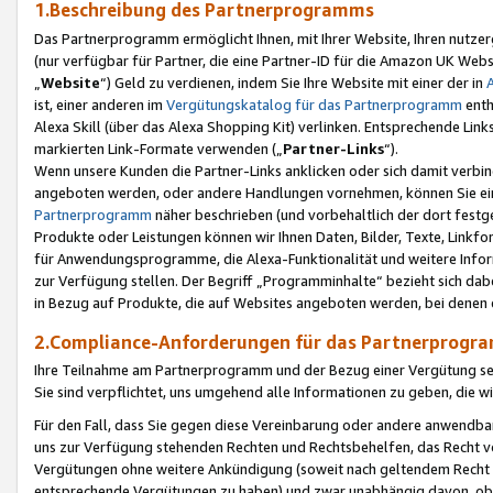
1.Beschreibung des Partnerprogramms
Das Partnerprogramm ermöglicht Ihnen, mit Ihrer Website, Ihren nutzer
(nur verfügbar für Partner, die eine Partner-ID für die Amazon UK We
„
Website
“) Geld zu verdienen, indem Sie Ihre Website mit einer der in
ist, einer anderen im
Vergütungskatalog für das Partnerprogramm
enth
Alexa Skill (über das Alexa Shopping Kit) verlinken. Entsprechende Lin
markierten Link-Formate verwenden („
Partner-Links
“).
Wenn unsere Kunden die Partner-Links anklicken oder sich damit verbi
angeboten werden, oder andere Handlungen vornehmen, können Sie eine
Partnerprogramm
näher beschrieben (und vorbehaltlich der dort festg
Produkte oder Leistungen können wir Ihnen Daten, Bilder, Texte, Linkfo
für Anwendungsprogramme, die Alexa-Funktionalität und weitere Inf
zur Verfügung stellen. Der Begriff „Programminhalte“ bezieht sich dabe
in Bezug auf Produkte, die auf Websites angeboten werden, bei denen 
2.Compliance-Anforderungen für das Partnerprog
Ihre Teilnahme am Partnerprogramm und der Bezug einer Vergütung setz
Sie sind verpflichtet, uns umgehend alle Informationen zu geben, die w
Für den Fall, dass Sie gegen diese Vereinbarung oder andere anwendba
uns zur Verfügung stehenden Rechten und Rechtsbehelfen, das Recht vo
Vergütungen ohne weitere Ankündigung (soweit nach geltendem Recht z
entsprechende Vergütungen zu haben) und zwar unabhängig davon, ob 