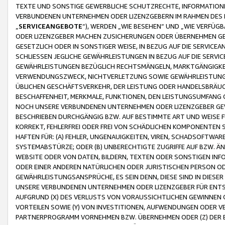
TEXTE UND SONSTIGE GEWERBLICHE SCHUTZRECHTE, INFORMATIONE
VERBUNDENEN UNTERNEHMEN ODER LIZENZGEBERN IM RAHMEN DES
„
SERVICEANGEBOTE
“), WERDEN „WIE BESEHEN“ UND „WIE VERFÜ
ODER LIZENZGEBER MACHEN ZUSICHERUNGEN ODER ÜBERNEHMEN GEW
GESETZLICH ODER IN SONSTIGER WEISE, IN BEZUG AUF DIE SERVI
SCHLIESSEN JEGLICHE GEWÄHRLEISTUNGEN IN BEZUG AUF DIE SERVI
GEWÄHRLEISTUNGEN BEZÜGLICH RECHTSMÄNGELN, MARKTGÄNGIGKEIT
VERWENDUNGSZWECK, NICHTVERLETZUNG SOWIE GEWÄHRLEISTUNGEN 
ÜBLICHEN GESCHÄFTSVERKEHR, DER LEISTUNG ODER HANDELSBRÄUCH
BESCHAFFENHEIT, MERKMALE, FUNKTIONEN, DEN LEISTUNGSUMFANG 
NOCH UNSERE VERBUNDENEN UNTERNEHMEN ODER LIZENZGEBER GEWÄ
BESCHRIEBEN DURCHGÄNGIG BZW. AUF BESTIMMTE ART UND WEISE
KORREKT, FEHLERFREI ODER FREI VON SCHÄDLICHEN KOMPONENTEN
HAFTEN FÜR: (A) FEHLER, UNGENAUIGKEITEN, VIREN, SCHADSOFTW
SYSTEMABSTÜRZE; ODER (B) UNBERECHTIGTE ZUGRIFFE AUF BZW. 
WEBSITE ODER VON DATEN, BILDERN, TEXTEN ODER SONSTIGEN INF
ODER EINER ANDEREN NATÜRLICHEN ODER JURISTISCHEN PERSON OD
GEWÄHRLEISTUNGSANSPRÜCHE, ES SEIN DENN, DIESE SIND IN DIES
UNSERE VERBUNDENEN UNTERNEHMEN ODER LIZENZGEBER FÜR EN
AUFGRUND (X) DES VERLUSTS VON VORAUSSICHTLICHEN GEWINNEN
VORTEILEN SOWIE (Y) VON INVESTITIONEN, AUFWENDUNGEN ODER VE
PARTNERPROGRAMM VORNEHMEN BZW. ÜBERNEHMEN ODER (Z) DER 