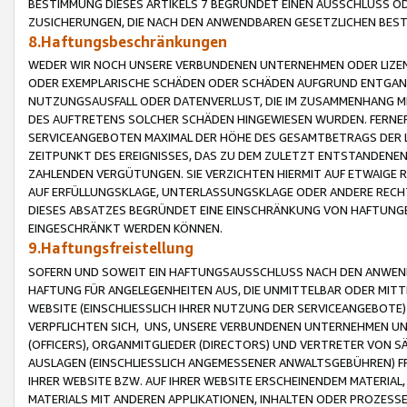
BESTIMMUNG DIESES ARTIKELS 7 BEGRÜNDET EINEN AUSSCHLUSS 
ZUSICHERUNGEN, DIE NACH DEN ANWENDBAREN GESETZLICHEN BE
8.Haftungsbeschränkungen
WEDER WIR NOCH UNSERE VERBUNDENEN UNTERNEHMEN ODER LIZEN
ODER EXEMPLARISCHE SCHÄDEN ODER SCHÄDEN AUFGRUND ENTGANG
NUTZUNGSAUSFALL ODER DATENVERLUST, DIE IM ZUSAMMENHANG MI
DES AUFTRETENS SOLCHER SCHÄDEN HINGEWIESEN WURDEN. FERN
SERVICEANGEBOTEN MAXIMAL DER HÖHE DES GESAMTBETRAGS DER 
ZEITPUNKT DES EREIGNISSES, DAS ZU DEM ZULETZT ENTSTANDENE
ZAHLENDEN VERGÜTUNGEN. SIE VERZICHTEN HIERMIT AUF ETWAIGE 
AUF ERFÜLLUNGSKLAGE, UNTERLASSUNGSKLAGE ODER ANDERE RECHT
DIESES ABSATZES BEGRÜNDET EINE EINSCHRÄNKUNG VON HAFTUNG
EINGESCHRÄNKT WERDEN KÖNNEN.
9.Haftungsfreistellung
SOFERN UND SOWEIT EIN HAFTUNGSAUSSCHLUSS NACH DEN ANWENDB
HAFTUNG FÜR ANGELEGENHEITEN AUS, DIE UNMITTELBAR ODER MITT
WEBSITE (EINSCHLIESSLICH IHRER NUTZUNG DER SERVICEANGEBOTE)
VERPFLICHTEN SICH, UNS, UNSERE VERBUNDENEN UNTERNEHMEN UN
(OFFICERS), ORGANMITGLIEDER (DIRECTORS) UND VERTRETER VON 
AUSLAGEN (EINSCHLIESSLICH ANGEMESSENER ANWALTSGEBÜHREN) FR
IHRER WEBSITE BZW. AUF IHRER WEBSITE ERSCHEINENDEM MATERIAL
MATERIALS MIT ANDEREN APPLIKATIONEN, INHALTEN ODER PROZESSE