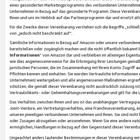
eines gesonderten Marketingprogramms des verbundenen Unternehmens
Unternehmen in Bezug auf das gesonderte Programm. Diese Vereinbarung
Ihnen und uns im Hinblick auf das Partnerprogramm dar und ersetzt al
Für die Zwecke dieser Vereinbarung verstehen sich die Begriffe „schließ
von „jedoch nicht beschränkt auf“.
Sämtliche Informationen in Bezug auf Amazon oder unsere verbunde
bereitstellen oder zugänglich machen und die nicht öffentlich bekannt bz
Informationen
“ von Amazon dar und verbleiben im alleinigen Eigent
wie dies angemessenerweise für die Erbringung Ihrer Leistungen gemäß d
juristischen Personen, die im Zusammenhang mit Ihrem Konto Zugriff au
Pflichten kennen und einhalten. Sie werden Vertrauliche Informationen 
Unternehmen) weitergeben und alle angemessenen Maßnahmen ergreifen
schützen, die gemäß dieser Vereinbarung nicht ausdrücklich zulässig is
Vertraulichkeits- oder Geheimhaltungsvereinbarungen und gilt für die
Das Verhältnis zwischen Ihnen und uns ist das unabhängiger Vertragspa
Joint-Venture, ein Vertretungsverhältnis, eine Franchisevereinbarung, 
unseren jeweiligen verbundenen Unternehmen und Ihnen. Sie sind ni
oder Zusagen abzugeben oder anzunehmen. Wenn Sie eine andere natürli
ermöglichen, Handlungen in Bezug auf den Gegenstand dieser Vereinbar
Ungeachtet anders lautender Bestimmungen in dieser Vereinbarung wird