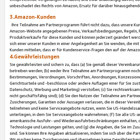
unbeschadet des Rechts von Amazon, Ersatz für darüber hinausgehen
3.Amazon-Kunden
Ihre Teilnahme am Partnerprogramm führt nicht dazu, dass unsere Kun
Amazon-Website angegebenen Preise, Verkaufsbedingungen, Regeln, Ri
Produktverkäufe für diese Kunden und können jederzeit geändert werde
sich einer unserer Kunden in einer Angelegenheit an Sie wenden, die 
Kunden mitteilen, dass er für Kundenservice-Fragen den auf der Ama
4.Gewährleistungen
Sie gewährleisten und sichern zu, dass (a) Sie gemäß dieser Vereinba
betreiben werden; (b) weder Ihre Teilnahme am Partnerprogramm noch d
Bestimmungen, Verordnungen, Vorschriften, Anordnungen, Konzessionen,
Gerichtsurteile und -beschlüsse oder andere Auflagen einer für Sie zu
Datenschutz, Werbung und Marketing) verstoßen; (c) Sie rechtswirksam 
nicht geschäftsfähig sind); (d) Sie den Nutzen der Teilnahme am Partne
Zusicherungen, Garantien oder Aussagen verlassen, die in dieser Verein
teilnehmen und keine Serviceangebote nutzen, wenn Sie US-Handelssa
unterliegen, in dem Sie Serviceangebote wahrnehmen; (f) Sie alle US
amerikanische Ausfuhr- und Wiederausfuhrbeschränkungen einhalten, 
Technologie und Leistungen gelten, und (g) die Angaben, die Sie im 
sind. Sie können Ihre Angaben aktualisieren, indem Sie sich über die 
Wir machen keine Zusicherungen und übernehmen keine Gewährleistun