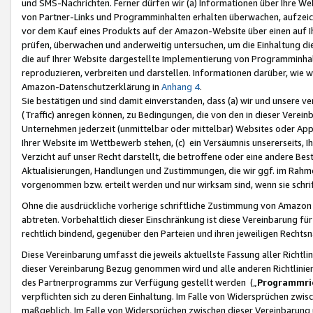
und SMS-Nachrichten. Ferner dürfen wir (a) Informationen über Ihre We
von Partner-Links und Programminhalten erhalten überwachen, aufzei
vor dem Kauf eines Produkts auf der Amazon-Website über einen auf Ih
prüfen, überwachen und anderweitig untersuchen, um die Einhaltung dies
die auf Ihrer Website dargestellte Implementierung von Programminhalt
reproduzieren, verbreiten und darstellen. Informationen darüber, wie w
Amazon-Datenschutzerklärung in
Anhang 4
.
Sie bestätigen und sind damit einverstanden, dass (a) wir und unsere 
(Traffic) anregen können, zu Bedingungen, die von den in dieser Vere
Unternehmen jederzeit (unmittelbar oder mittelbar) Websites oder Appl
Ihrer Website im Wettbewerb stehen, (c) ein Versäumnis unsererseits, I
Verzicht auf unser Recht darstellt, die betroffene oder eine andere B
Aktualisierungen, Handlungen und Zustimmungen, die wir ggf. im Rahme
vorgenommen bzw. erteilt werden und nur wirksam sind, wenn sie schri
Ohne die ausdrückliche vorherige schriftliche Zustimmung von Amazon
abtreten. Vorbehaltlich dieser Einschränkung ist diese Vereinbarung f
rechtlich bindend, gegenüber den Parteien und ihren jeweiligen Rech
Diese Vereinbarung umfasst die jeweils aktuellste Fassung aller Richtli
dieser Vereinbarung Bezug genommen wird und alle anderen Richtlinie
des Partnerprogramms zur Verfügung gestellt werden („
Programmric
verpflichten sich zu deren Einhaltung. Im Falle von Widersprüchen zwi
maßgeblich. Im Falle von Widersprüchen zwischen dieser Vereinbarun