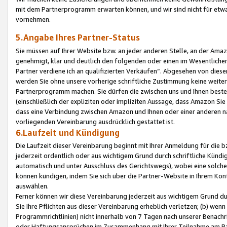
mit dem Partnerprogramm erwarten können, und wir sind nicht für etwa
vornehmen.
5.Angabe Ihres Partner-Status
Sie müssen auf Ihrer Website bzw. an jeder anderen Stelle, an der Am
genehmigt, klar und deutlich den folgenden oder einen im Wesentlichen
Partner verdiene ich an qualifizierten Verkäufen“. Abgesehen von die
werden Sie ohne unsere vorherige schriftliche Zustimmung keine weite
Partnerprogramm machen. Sie dürfen die zwischen uns und Ihnen best
(einschließlich der expliziten oder impliziten Aussage, dass Amazon Si
dass eine Verbindung zwischen Amazon und Ihnen oder einer anderen natü
vorliegenden Vereinbarung ausdrücklich gestattet ist.
6.Laufzeit und Kündigung
Die Laufzeit dieser Vereinbarung beginnt mit Ihrer Anmeldung für die 
jederzeit ordentlich oder aus wichtigem Grund durch schriftliche Kündi
automatisch und unter Ausschluss des Gerichtswegs), wobei eine solch
können kündigen, indem Sie sich über die Partner-Website in Ihrem Ko
auswählen.
Ferner können wir diese Vereinbarung jederzeit aus wichtigem Grund dur
Sie Ihre Pflichten aus dieser Vereinbarung erheblich verletzen; (b) wen
Programmrichtlinien) nicht innerhalb von 7 Tagen nach unserer Benachr
oder Haftungsansprüchen im Zusammenhang mit Ihrer Teilnahme am Pa