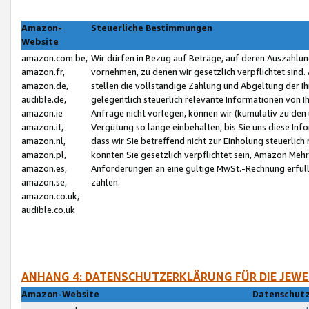
Amazon-
Steuerliche Bestimmungen
Website
amazon.com.be,
Wir dürfen in Bezug auf Beträge, auf deren Auszahlun
amazon.fr,
vornehmen, zu denen wir gesetzlich verpflichtet sind
amazon.de,
stellen die vollständige Zahlung und Abgeltung der 
audible.de,
gelegentlich steuerlich relevante Informationen von I
amazon.ie
Anfrage nicht vorlegen, können wir (kumulativ zu de
amazon.it,
Vergütung so lange einbehalten, bis Sie uns diese Inf
amazon.nl,
dass wir Sie betreffend nicht zur Einholung steuerlich 
amazon.pl,
könnten Sie gesetzlich verpflichtet sein, Amazon Meh
amazon.es,
Anforderungen an eine gültige MwSt.-Rechnung erfüllt
amazon.se,
zahlen.
amazon.co.uk,
audible.co.uk
ANHANG 4: DATENSCHUTZERKLÄRUNG FÜR DIE JEWE
Amazon-Website
Datenschutz