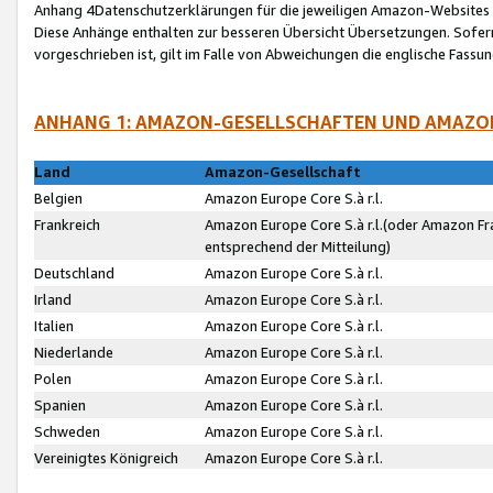
Anhang 4Datenschutzerklärungen für die jeweiligen Amazon-Websites
Diese Anhänge enthalten zur besseren Übersicht Übersetzungen. Sofe
vorgeschrieben ist, gilt im Falle von Abweichungen die englische Fass
ANHANG 1: AMAZON-GESELLSCHAFTEN UND AMAZO
Land
Amazon-Gesellschaft
Belgien
Amazon Europe Core S.à r.l.
Frankreich
Amazon Europe Core S.à r.l.(oder Amazon Fr
entsprechend der Mitteilung)
Deutschland
Amazon Europe Core S.à r.l.
Irland
Amazon Europe Core S.à r.l.
Italien
Amazon Europe Core S.à r.l.
Niederlande
Amazon Europe Core S.à r.l.
Polen
Amazon Europe Core S.à r.l.
Spanien
Amazon Europe Core S.à r.l.
Schweden
Amazon Europe Core S.à r.l.
Vereinigtes Königreich
Amazon Europe Core S.à r.l.