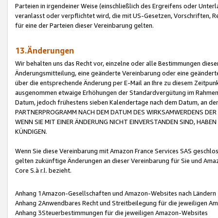
Parteien in irgendeiner Weise (einschließlich des Ergreifens oder Unt
veranlasst oder verpflichtet wird, die mit US-Gesetzen, Vorschriften,
für eine der Parteien dieser Vereinbarung gelten.
13.Änderungen
Wir behalten uns das Recht vor, einzelne oder alle Bestimmungen diese
Änderungsmitteilung, eine geänderte Vereinbarung oder eine geänderte 
über die entsprechende Änderung per E-Mail an Ihre zu diesem Zeitpun
ausgenommen etwaige Erhöhungen der Standardvergütung im Rahmen
Datum, jedoch frühestens sieben Kalendertage nach dem Datum, an de
PARTNERPROGRAMM NACH DEM DATUM DES WIRKSAMWERDENS DER Ä
WENN SIE MIT EINER ÄNDERUNG NICHT EINVERSTANDEN SIND, HABEN S
KÜNDIGEN.
Wenn Sie diese Vereinbarung mit Amazon France Services SAS geschlo
gelten zukünftige Änderungen an dieser Vereinbarung für Sie und Ama
Core S.à r.l. bezieht.
Anhang 1Amazon-Gesellschaften und Amazon-Websites nach Ländern
Anhang 2Anwendbares Recht und Streitbeilegung für die jeweiligen 
Anhang 3Steuerbestimmungen für die jeweiligen Amazon-Websites