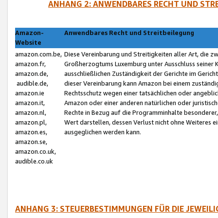
ANHANG 2: ANWENDBARES RECHT UND STRE
Amazon-
Anwendbares Recht und Streitbeilegung
Website
amazon.com.be,
Diese Vereinbarung und Streitigkeiten aller Art, die 
amazon.fr,
Großherzogtums Luxemburg unter Ausschluss seiner Kol
amazon.de,
ausschließlichen Zuständigkeit der Gerichte im Geri
audible.de,
dieser Vereinbarung kann Amazon bei einem zuständig
amazon.ie
Rechtsschutz wegen einer tatsächlichen oder angebli
amazon.it,
Amazon oder einer anderen natürlichen oder juristisc
amazon.nl,
Rechte in Bezug auf die Programminhalte besonderer,
amazon.pl,
Wert darstellen, dessen Verlust nicht ohne Weiteres e
amazon.es,
ausgeglichen werden kann.
amazon.se,
amazon.co.uk,
audible.co.uk
ANHANG 3: STEUERBESTIMMUNGEN FÜR DIE JEWEIL