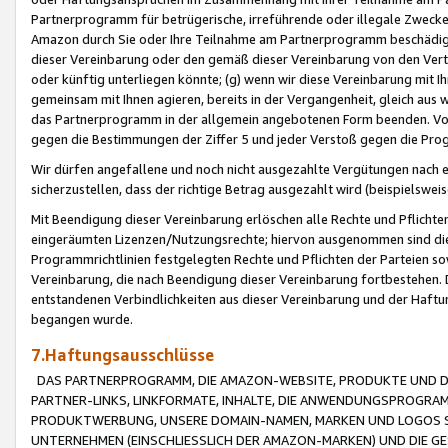
Partnerprogramm für betrügerische, irreführende oder illegale Zwecke
Amazon durch Sie oder Ihre Teilnahme am Partnerprogramm beschädig
dieser Vereinbarung oder den gemäß dieser Vereinbarung von den Vertr
oder künftig unterliegen könnte; (g) wenn wir diese Vereinbarung mit I
gemeinsam mit Ihnen agieren, bereits in der Vergangenheit, gleich aus
das Partnerprogramm in der allgemein angebotenen Form beenden. Vors
gegen die Bestimmungen der Ziffer 5 und jeder Verstoß gegen die Prog
Wir dürfen angefallene und noch nicht ausgezahlte Vergütungen nach 
sicherzustellen, dass der richtige Betrag ausgezahlt wird (beispielsw
Mit Beendigung dieser Vereinbarung erlöschen alle Rechte und Pflichte
eingeräumten Lizenzen/Nutzungsrechte; hiervon ausgenommen sind die in 
Programmrichtlinien festgelegten Rechte und Pflichten der Parteien sow
Vereinbarung, die nach Beendigung dieser Vereinbarung fortbestehen. D
entstandenen Verbindlichkeiten aus dieser Vereinbarung und der Haft
begangen wurde.
7.Haftungsausschlüsse
DAS PARTNERPROGRAMM, DIE AMAZON-WEBSITE, PRODUKTE UND DI
PARTNER-LINKS, LINKFORMATE, INHALTE, DIE ANWENDUNGSPROGR
PRODUKTWERBUNG, UNSERE DOMAIN-NAMEN, MARKEN UND LOGOS S
UNTERNEHMEN (EINSCHLIESSLICH DER AMAZON-MARKEN) UND DIE GE