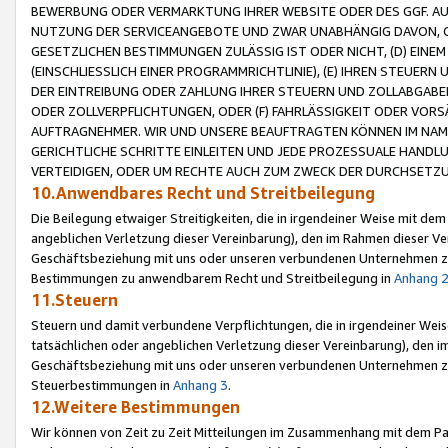
BEWERBUNG ODER VERMARKTUNG IHRER WEBSITE ODER DES GGF. AUF 
NUTZUNG DER SERVICEANGEBOTE UND ZWAR UNABHÄNGIG DAVON, O
GESETZLICHEN BESTIMMUNGEN ZULÄSSIG IST ODER NICHT, (D) EINE
(EINSCHLIESSLICH EINER PROGRAMMRICHTLINIE), (E) IHREN STEUER
DER EINTREIBUNG ODER ZAHLUNG IHRER STEUERN UND ZOLLABGAB
ODER ZOLLVERPFLICHTUNGEN, ODER (F) FAHRLÄSSIGKEIT ODER VORS
AUFTRAGNEHMER. WIR UND UNSERE BEAUFTRAGTEN KÖNNEN IM NAME
GERICHTLICHE SCHRITTE EINLEITEN UND JEDE PROZESSUALE HAND
VERTEIDIGEN, ODER UM RECHTE AUCH ZUM ZWECK DER DURCHSETZU
10.Anwendbares Recht und Streitbeilegung
Die Beilegung etwaiger Streitigkeiten, die in irgendeiner Weise mit de
angeblichen Verletzung dieser Vereinbarung), den im Rahmen dieser Ve
Geschäftsbeziehung mit uns oder unseren verbundenen Unternehmen zu
Bestimmungen zu anwendbarem Recht und Streitbeilegung in
Anhang 
11.Steuern
Steuern und damit verbundene Verpflichtungen, die in irgendeiner Wei
tatsächlichen oder angeblichen Verletzung dieser Vereinbarung), den 
Geschäftsbeziehung mit uns oder unseren verbundenen Unternehmen z
Steuerbestimmungen in
Anhang 3
.
12.Weitere Bestimmungen
Wir können von Zeit zu Zeit Mitteilungen im Zusammenhang mit dem Par