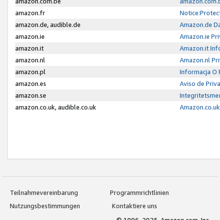
amazon.com.be
amazon.com.b
amazon.fr
Notice:Protec
amazon.de, audible.de
Amazon.de Da
amazon.ie
Amazon.ie Pri
amazon.it
Amazon.it Inf
amazon.nl
Amazon.nl Pri
amazon.pl
Informacja O
amazon.es
Aviso de Priv
amazon.se
Integritetsm
amazon.co.uk, audible.co.uk
Amazon.co.uk 
Teilnahmevereinbarung
Programmrichtlinien
Nutzungsbestimmungen
Kontaktiere uns