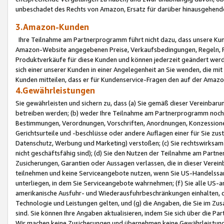
unbeschadet des Rechts von Amazon, Ersatz für darüber hinausgehen
3.Amazon-Kunden
Ihre Teilnahme am Partnerprogramm führt nicht dazu, dass unsere Kun
Amazon-Website angegebenen Preise, Verkaufsbedingungen, Regeln, Ri
Produktverkäufe für diese Kunden und können jederzeit geändert werde
sich einer unserer Kunden in einer Angelegenheit an Sie wenden, die 
Kunden mitteilen, dass er für Kundenservice-Fragen den auf der Ama
4.Gewährleistungen
Sie gewährleisten und sichern zu, dass (a) Sie gemäß dieser Vereinba
betreiben werden; (b) weder Ihre Teilnahme am Partnerprogramm noch d
Bestimmungen, Verordnungen, Vorschriften, Anordnungen, Konzessionen,
Gerichtsurteile und -beschlüsse oder andere Auflagen einer für Sie zu
Datenschutz, Werbung und Marketing) verstoßen; (c) Sie rechtswirksam 
nicht geschäftsfähig sind); (d) Sie den Nutzen der Teilnahme am Partne
Zusicherungen, Garantien oder Aussagen verlassen, die in dieser Verein
teilnehmen und keine Serviceangebote nutzen, wenn Sie US-Handelssa
unterliegen, in dem Sie Serviceangebote wahrnehmen; (f) Sie alle US
amerikanische Ausfuhr- und Wiederausfuhrbeschränkungen einhalten, 
Technologie und Leistungen gelten, und (g) die Angaben, die Sie im 
sind. Sie können Ihre Angaben aktualisieren, indem Sie sich über die 
Wir machen keine Zusicherungen und übernehmen keine Gewährleistun