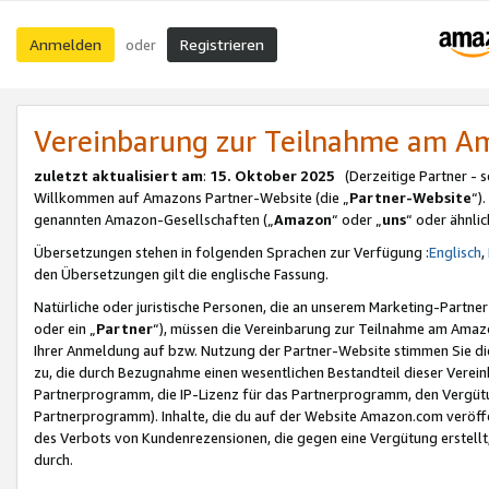
Anmelden
Registrieren
oder
Vereinbarung zur Teilnahme am 
zuletzt aktualisiert am
:
15. Oktober 2025
(Derzeitige Partner - 
Willkommen auf Amazons Partner-Website (die „
Partner-Website
“)
genannten Amazon-Gesellschaften („
Amazon
“ oder „
uns
“ oder ähnli
Übersetzungen stehen in folgenden Sprachen zur Verfügung :
Englisch
,
den Übersetzungen gilt die englische Fassung.
Natürliche oder juristische Personen, die an unserem Marketing-Partn
oder ein „
Partner
“), müssen die Vereinbarung zur Teilnahme am Ama
Ihrer Anmeldung auf bzw. Nutzung der Partner-Website stimmen Sie die
zu, die durch Bezugnahme einen wesentlichen Bestandteil dieser Verei
Partnerprogramm, die IP-Lizenz für das Partnerprogramm, den Vergütu
Partnerprogramm). Inhalte, die du auf der Website Amazon.com veröffe
des Verbots von Kundenrezensionen, die gegen eine Vergütung erstellt, 
durch.