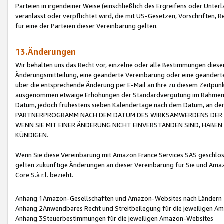
Parteien in irgendeiner Weise (einschließlich des Ergreifens oder Unt
veranlasst oder verpflichtet wird, die mit US-Gesetzen, Vorschriften,
für eine der Parteien dieser Vereinbarung gelten.
13.Änderungen
Wir behalten uns das Recht vor, einzelne oder alle Bestimmungen diese
Änderungsmitteilung, eine geänderte Vereinbarung oder eine geänderte 
über die entsprechende Änderung per E-Mail an Ihre zu diesem Zeitpun
ausgenommen etwaige Erhöhungen der Standardvergütung im Rahmen
Datum, jedoch frühestens sieben Kalendertage nach dem Datum, an de
PARTNERPROGRAMM NACH DEM DATUM DES WIRKSAMWERDENS DER Ä
WENN SIE MIT EINER ÄNDERUNG NICHT EINVERSTANDEN SIND, HABEN S
KÜNDIGEN.
Wenn Sie diese Vereinbarung mit Amazon France Services SAS geschlo
gelten zukünftige Änderungen an dieser Vereinbarung für Sie und Ama
Core S.à r.l. bezieht.
Anhang 1Amazon-Gesellschaften und Amazon-Websites nach Ländern
Anhang 2Anwendbares Recht und Streitbeilegung für die jeweiligen 
Anhang 3Steuerbestimmungen für die jeweiligen Amazon-Websites