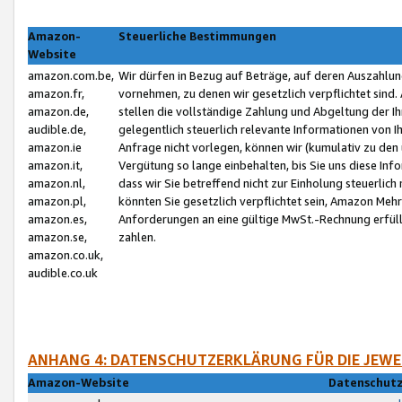
Amazon-
Steuerliche Bestimmungen
Website
amazon.com.be,
Wir dürfen in Bezug auf Beträge, auf deren Auszahlun
amazon.fr,
vornehmen, zu denen wir gesetzlich verpflichtet sind
amazon.de,
stellen die vollständige Zahlung und Abgeltung der 
audible.de,
gelegentlich steuerlich relevante Informationen von I
amazon.ie
Anfrage nicht vorlegen, können wir (kumulativ zu de
amazon.it,
Vergütung so lange einbehalten, bis Sie uns diese Inf
amazon.nl,
dass wir Sie betreffend nicht zur Einholung steuerlich 
amazon.pl,
könnten Sie gesetzlich verpflichtet sein, Amazon Meh
amazon.es,
Anforderungen an eine gültige MwSt.-Rechnung erfüllt
amazon.se,
zahlen.
amazon.co.uk,
audible.co.uk
ANHANG 4: DATENSCHUTZERKLÄRUNG FÜR DIE JEWE
Amazon-Website
Datenschutz