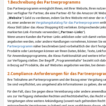
1.Beschreibung des Partnerprogramms
Das Partnerprogramm ermöglicht Ihnen, mit Ihrer Website, Ihren nutzer
(nur verfügbar für Partner, die eine Partner-ID für die Amazon UK We
„
Website
“) Geld zu verdienen, indem Sie Ihre Website mit einer der in
ist, einer anderen im
Vergütungskatalog für das Partnerprogramm
enth
Alexa Skill (über das Alexa Shopping Kit) verlinken. Entsprechende Lin
markierten Link-Formate verwenden („
Partner-Links
“).
Wenn unsere Kunden die Partner-Links anklicken oder sich damit verbi
angeboten werden, oder andere Handlungen vornehmen, können Sie eine
Partnerprogramm
näher beschrieben (und vorbehaltlich der dort festg
Produkte oder Leistungen können wir Ihnen Daten, Bilder, Texte, Linkfo
für Anwendungsprogramme, die Alexa-Funktionalität und weitere Inf
zur Verfügung stellen. Der Begriff „Programminhalte“ bezieht sich dabe
in Bezug auf Produkte, die auf Websites angeboten werden, bei denen 
2.Compliance-Anforderungen für das Partnerprog
Ihre Teilnahme am Partnerprogramm und der Bezug einer Vergütung setz
Sie sind verpflichtet, uns umgehend alle Informationen zu geben, die w
Für den Fall, dass Sie gegen diese Vereinbarung oder andere anwendba
uns zur Verfügung stehenden Rechten und Rechtsbehelfen, das Recht vo
Vergütungen ohne weitere Ankündigung (soweit nach geltendem Recht z
entsprechende Vergütungen zu haben) und zwar unabhängig davon, ob 