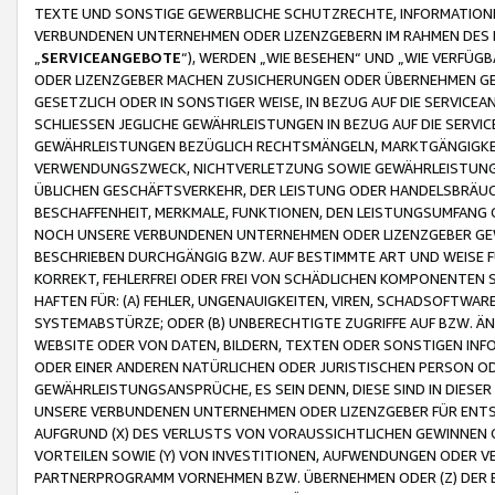
TEXTE UND SONSTIGE GEWERBLICHE SCHUTZRECHTE, INFORMATIONE
VERBUNDENEN UNTERNEHMEN ODER LIZENZGEBERN IM RAHMEN DES
„
SERVICEANGEBOTE
“), WERDEN „WIE BESEHEN“ UND „WIE VERFÜ
ODER LIZENZGEBER MACHEN ZUSICHERUNGEN ODER ÜBERNEHMEN GEW
GESETZLICH ODER IN SONSTIGER WEISE, IN BEZUG AUF DIE SERVI
SCHLIESSEN JEGLICHE GEWÄHRLEISTUNGEN IN BEZUG AUF DIE SERVI
GEWÄHRLEISTUNGEN BEZÜGLICH RECHTSMÄNGELN, MARKTGÄNGIGKEIT
VERWENDUNGSZWECK, NICHTVERLETZUNG SOWIE GEWÄHRLEISTUNGEN 
ÜBLICHEN GESCHÄFTSVERKEHR, DER LEISTUNG ODER HANDELSBRÄUCH
BESCHAFFENHEIT, MERKMALE, FUNKTIONEN, DEN LEISTUNGSUMFANG 
NOCH UNSERE VERBUNDENEN UNTERNEHMEN ODER LIZENZGEBER GEWÄ
BESCHRIEBEN DURCHGÄNGIG BZW. AUF BESTIMMTE ART UND WEISE
KORREKT, FEHLERFREI ODER FREI VON SCHÄDLICHEN KOMPONENTEN
HAFTEN FÜR: (A) FEHLER, UNGENAUIGKEITEN, VIREN, SCHADSOFTW
SYSTEMABSTÜRZE; ODER (B) UNBERECHTIGTE ZUGRIFFE AUF BZW. 
WEBSITE ODER VON DATEN, BILDERN, TEXTEN ODER SONSTIGEN INF
ODER EINER ANDEREN NATÜRLICHEN ODER JURISTISCHEN PERSON OD
GEWÄHRLEISTUNGSANSPRÜCHE, ES SEIN DENN, DIESE SIND IN DIES
UNSERE VERBUNDENEN UNTERNEHMEN ODER LIZENZGEBER FÜR EN
AUFGRUND (X) DES VERLUSTS VON VORAUSSICHTLICHEN GEWINNEN
VORTEILEN SOWIE (Y) VON INVESTITIONEN, AUFWENDUNGEN ODER VE
PARTNERPROGRAMM VORNEHMEN BZW. ÜBERNEHMEN ODER (Z) DER 