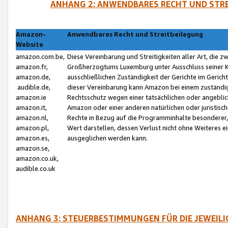
ANHANG 2: ANWENDBARES RECHT UND STRE
Amazon-
Anwendbares Recht und Streitbeilegung
Website
amazon.com.be,
Diese Vereinbarung und Streitigkeiten aller Art, die 
amazon.fr,
Großherzogtums Luxemburg unter Ausschluss seiner Kol
amazon.de,
ausschließlichen Zuständigkeit der Gerichte im Geri
audible.de,
dieser Vereinbarung kann Amazon bei einem zuständig
amazon.ie
Rechtsschutz wegen einer tatsächlichen oder angebli
amazon.it,
Amazon oder einer anderen natürlichen oder juristisc
amazon.nl,
Rechte in Bezug auf die Programminhalte besonderer,
amazon.pl,
Wert darstellen, dessen Verlust nicht ohne Weiteres e
amazon.es,
ausgeglichen werden kann.
amazon.se,
amazon.co.uk,
audible.co.uk
ANHANG 3: STEUERBESTIMMUNGEN FÜR DIE JEWEIL