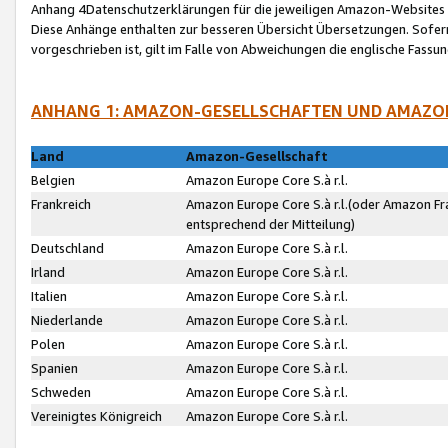
Anhang 4Datenschutzerklärungen für die jeweiligen Amazon-Websites
Diese Anhänge enthalten zur besseren Übersicht Übersetzungen. Sofe
vorgeschrieben ist, gilt im Falle von Abweichungen die englische Fass
ANHANG 1: AMAZON-GESELLSCHAFTEN UND AMAZO
Land
Amazon-Gesellschaft
Belgien
Amazon Europe Core S.à r.l.
Frankreich
Amazon Europe Core S.à r.l.(oder Amazon Fr
entsprechend der Mitteilung)
Deutschland
Amazon Europe Core S.à r.l.
Irland
Amazon Europe Core S.à r.l.
Italien
Amazon Europe Core S.à r.l.
Niederlande
Amazon Europe Core S.à r.l.
Polen
Amazon Europe Core S.à r.l.
Spanien
Amazon Europe Core S.à r.l.
Schweden
Amazon Europe Core S.à r.l.
Vereinigtes Königreich
Amazon Europe Core S.à r.l.