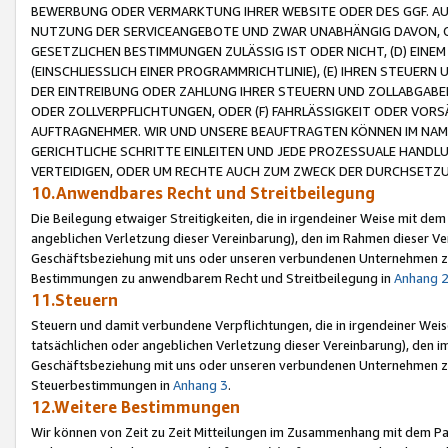
BEWERBUNG ODER VERMARKTUNG IHRER WEBSITE ODER DES GGF. AUF 
NUTZUNG DER SERVICEANGEBOTE UND ZWAR UNABHÄNGIG DAVON, O
GESETZLICHEN BESTIMMUNGEN ZULÄSSIG IST ODER NICHT, (D) EINE
(EINSCHLIESSLICH EINER PROGRAMMRICHTLINIE), (E) IHREN STEUER
DER EINTREIBUNG ODER ZAHLUNG IHRER STEUERN UND ZOLLABGAB
ODER ZOLLVERPFLICHTUNGEN, ODER (F) FAHRLÄSSIGKEIT ODER VORS
AUFTRAGNEHMER. WIR UND UNSERE BEAUFTRAGTEN KÖNNEN IM NAME
GERICHTLICHE SCHRITTE EINLEITEN UND JEDE PROZESSUALE HAND
VERTEIDIGEN, ODER UM RECHTE AUCH ZUM ZWECK DER DURCHSETZU
10.Anwendbares Recht und Streitbeilegung
Die Beilegung etwaiger Streitigkeiten, die in irgendeiner Weise mit de
angeblichen Verletzung dieser Vereinbarung), den im Rahmen dieser Ve
Geschäftsbeziehung mit uns oder unseren verbundenen Unternehmen zu
Bestimmungen zu anwendbarem Recht und Streitbeilegung in
Anhang 
11.Steuern
Steuern und damit verbundene Verpflichtungen, die in irgendeiner Wei
tatsächlichen oder angeblichen Verletzung dieser Vereinbarung), den 
Geschäftsbeziehung mit uns oder unseren verbundenen Unternehmen z
Steuerbestimmungen in
Anhang 3
.
12.Weitere Bestimmungen
Wir können von Zeit zu Zeit Mitteilungen im Zusammenhang mit dem Par