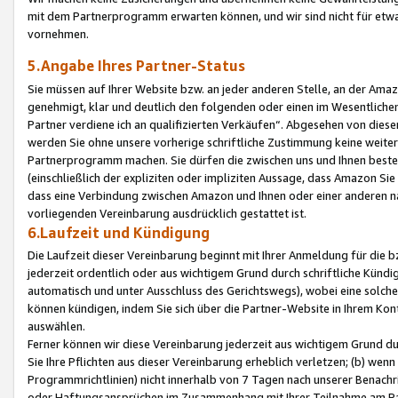
mit dem Partnerprogramm erwarten können, und wir sind nicht für etwa
vornehmen.
5.Angabe Ihres Partner-Status
Sie müssen auf Ihrer Website bzw. an jeder anderen Stelle, an der Am
genehmigt, klar und deutlich den folgenden oder einen im Wesentlichen
Partner verdiene ich an qualifizierten Verkäufen“. Abgesehen von die
werden Sie ohne unsere vorherige schriftliche Zustimmung keine weite
Partnerprogramm machen. Sie dürfen die zwischen uns und Ihnen best
(einschließlich der expliziten oder impliziten Aussage, dass Amazon Si
dass eine Verbindung zwischen Amazon und Ihnen oder einer anderen natü
vorliegenden Vereinbarung ausdrücklich gestattet ist.
6.Laufzeit und Kündigung
Die Laufzeit dieser Vereinbarung beginnt mit Ihrer Anmeldung für die 
jederzeit ordentlich oder aus wichtigem Grund durch schriftliche Kündi
automatisch und unter Ausschluss des Gerichtswegs), wobei eine solch
können kündigen, indem Sie sich über die Partner-Website in Ihrem Ko
auswählen.
Ferner können wir diese Vereinbarung jederzeit aus wichtigem Grund dur
Sie Ihre Pflichten aus dieser Vereinbarung erheblich verletzen; (b) wen
Programmrichtlinien) nicht innerhalb von 7 Tagen nach unserer Benachr
oder Haftungsansprüchen im Zusammenhang mit Ihrer Teilnahme am Pa