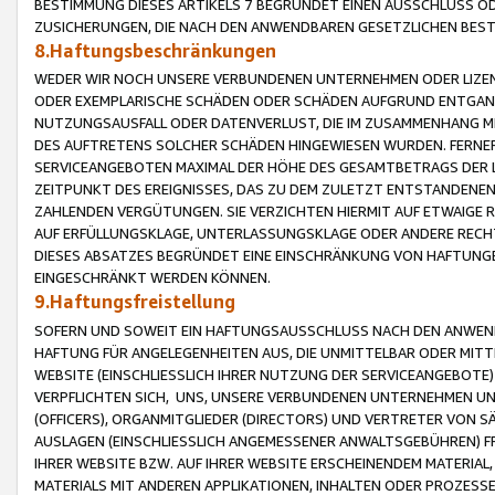
BESTIMMUNG DIESES ARTIKELS 7 BEGRÜNDET EINEN AUSSCHLUSS 
ZUSICHERUNGEN, DIE NACH DEN ANWENDBAREN GESETZLICHEN BE
8.Haftungsbeschränkungen
WEDER WIR NOCH UNSERE VERBUNDENEN UNTERNEHMEN ODER LIZEN
ODER EXEMPLARISCHE SCHÄDEN ODER SCHÄDEN AUFGRUND ENTGANG
NUTZUNGSAUSFALL ODER DATENVERLUST, DIE IM ZUSAMMENHANG MI
DES AUFTRETENS SOLCHER SCHÄDEN HINGEWIESEN WURDEN. FERN
SERVICEANGEBOTEN MAXIMAL DER HÖHE DES GESAMTBETRAGS DER 
ZEITPUNKT DES EREIGNISSES, DAS ZU DEM ZULETZT ENTSTANDENE
ZAHLENDEN VERGÜTUNGEN. SIE VERZICHTEN HIERMIT AUF ETWAIGE 
AUF ERFÜLLUNGSKLAGE, UNTERLASSUNGSKLAGE ODER ANDERE RECHT
DIESES ABSATZES BEGRÜNDET EINE EINSCHRÄNKUNG VON HAFTUNG
EINGESCHRÄNKT WERDEN KÖNNEN.
9.Haftungsfreistellung
SOFERN UND SOWEIT EIN HAFTUNGSAUSSCHLUSS NACH DEN ANWENDB
HAFTUNG FÜR ANGELEGENHEITEN AUS, DIE UNMITTELBAR ODER MITT
WEBSITE (EINSCHLIESSLICH IHRER NUTZUNG DER SERVICEANGEBOTE)
VERPFLICHTEN SICH, UNS, UNSERE VERBUNDENEN UNTERNEHMEN UN
(OFFICERS), ORGANMITGLIEDER (DIRECTORS) UND VERTRETER VON 
AUSLAGEN (EINSCHLIESSLICH ANGEMESSENER ANWALTSGEBÜHREN) FR
IHRER WEBSITE BZW. AUF IHRER WEBSITE ERSCHEINENDEM MATERIAL
MATERIALS MIT ANDEREN APPLIKATIONEN, INHALTEN ODER PROZESSE