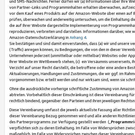
und SMS-Nachrichten. Ferner dürfen wir (a) Informationen über Ihre We
von Partner-Links und Programminhalten erhalten überwachen, aufzei
vor dem Kauf eines Produkts auf der Amazon-Website über einen auf Ih
prüfen, überwachen und anderweitig untersuchen, um die Einhaltung dies
die auf Ihrer Website dargestellte Implementierung von Programminhalt
reproduzieren, verbreiten und darstellen. Informationen darüber, wie w
Amazon-Datenschutzerklärung in
Anhang 4
.
Sie bestätigen und sind damit einverstanden, dass (a) wir und unsere 
(Traffic) anregen können, zu Bedingungen, die von den in dieser Vere
Unternehmen jederzeit (unmittelbar oder mittelbar) Websites oder Appl
Ihrer Website im Wettbewerb stehen, (c) ein Versäumnis unsererseits, I
Verzicht auf unser Recht darstellt, die betroffene oder eine andere B
Aktualisierungen, Handlungen und Zustimmungen, die wir ggf. im Rahme
vorgenommen bzw. erteilt werden und nur wirksam sind, wenn sie schri
Ohne die ausdrückliche vorherige schriftliche Zustimmung von Amazon
abtreten. Vorbehaltlich dieser Einschränkung ist diese Vereinbarung f
rechtlich bindend, gegenüber den Parteien und ihren jeweiligen Rech
Diese Vereinbarung umfasst die jeweils aktuellste Fassung aller Richtli
dieser Vereinbarung Bezug genommen wird und alle anderen Richtlinie
des Partnerprogramms zur Verfügung gestellt werden („
Programmric
verpflichten sich zu deren Einhaltung. Im Falle von Widersprüchen zwi
maßgeblich. Im Falle von Widersprüchen zwischen dieser Vereinbarun