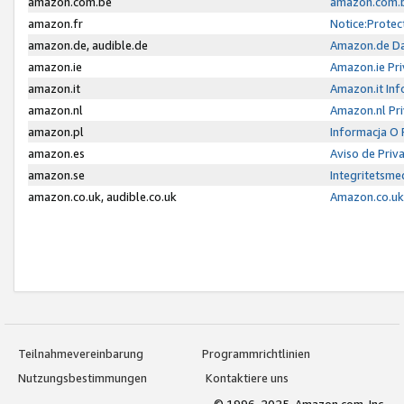
amazon.com.be
amazon.com.b
amazon.fr
Notice:Protec
amazon.de, audible.de
Amazon.de Da
amazon.ie
Amazon.ie Pri
amazon.it
Amazon.it Inf
amazon.nl
Amazon.nl Pri
amazon.pl
Informacja O
amazon.es
Aviso de Priv
amazon.se
Integritetsm
amazon.co.uk, audible.co.uk
Amazon.co.uk 
Teilnahmevereinbarung
Programmrichtlinien
Nutzungsbestimmungen
Kontaktiere uns