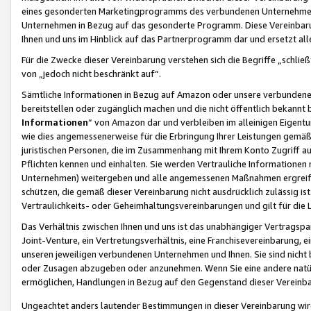
eines gesonderten Marketingprogramms des verbundenen Unternehmens
Unternehmen in Bezug auf das gesonderte Programm. Diese Vereinbarung
Ihnen und uns im Hinblick auf das Partnerprogramm dar und ersetzt al
Für die Zwecke dieser Vereinbarung verstehen sich die Begriffe „schließ
von „jedoch nicht beschränkt auf“.
Sämtliche Informationen in Bezug auf Amazon oder unsere verbunde
bereitstellen oder zugänglich machen und die nicht öffentlich bekannt bz
Informationen
“ von Amazon dar und verbleiben im alleinigen Eigent
wie dies angemessenerweise für die Erbringung Ihrer Leistungen gemäß d
juristischen Personen, die im Zusammenhang mit Ihrem Konto Zugriff au
Pflichten kennen und einhalten. Sie werden Vertrauliche Informationen 
Unternehmen) weitergeben und alle angemessenen Maßnahmen ergreifen
schützen, die gemäß dieser Vereinbarung nicht ausdrücklich zulässig is
Vertraulichkeits- oder Geheimhaltungsvereinbarungen und gilt für die
Das Verhältnis zwischen Ihnen und uns ist das unabhängiger Vertragspa
Joint-Venture, ein Vertretungsverhältnis, eine Franchisevereinbarung, 
unseren jeweiligen verbundenen Unternehmen und Ihnen. Sie sind ni
oder Zusagen abzugeben oder anzunehmen. Wenn Sie eine andere natürli
ermöglichen, Handlungen in Bezug auf den Gegenstand dieser Vereinbar
Ungeachtet anders lautender Bestimmungen in dieser Vereinbarung wird