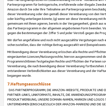
Partnerprogramm für betrügerische, irreführende oder illegale Zwecke
Amazon durch Sie oder Ihre Teilnahme am Partnerprogramm beschädig
dieser Vereinbarung oder den gemäß dieser Vereinbarung von den Vertr
oder künftig unterliegen könnte; (g) wenn wir diese Vereinbarung mit I
gemeinsam mit Ihnen agieren, bereits in der Vergangenheit, gleich aus
das Partnerprogramm in der allgemein angebotenen Form beenden. Vors
gegen die Bestimmungen der Ziffer 5 und jeder Verstoß gegen die Prog
Wir dürfen angefallene und noch nicht ausgezahlte Vergütungen nach 
sicherzustellen, dass der richtige Betrag ausgezahlt wird (beispielsw
Mit Beendigung dieser Vereinbarung erlöschen alle Rechte und Pflichte
eingeräumten Lizenzen/Nutzungsrechte; hiervon ausgenommen sind die in 
Programmrichtlinien festgelegten Rechte und Pflichten der Parteien sow
Vereinbarung, die nach Beendigung dieser Vereinbarung fortbestehen. D
entstandenen Verbindlichkeiten aus dieser Vereinbarung und der Haft
begangen wurde.
7.Haftungsausschlüsse
DAS PARTNERPROGRAMM, DIE AMAZON-WEBSITE, PRODUKTE UND DI
PARTNER-LINKS, LINKFORMATE, INHALTE, DIE ANWENDUNGSPROGR
PRODUKTWERBUNG, UNSERE DOMAIN-NAMEN, MARKEN UND LOGOS S
UNTERNEHMEN (EINSCHLIESSLICH DER AMAZON-MARKEN) UND DIE GE