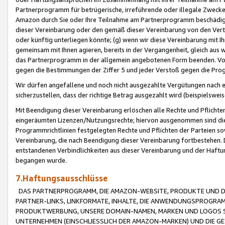
Partnerprogramm für betrügerische, irreführende oder illegale Zwecke
Amazon durch Sie oder Ihre Teilnahme am Partnerprogramm beschädig
dieser Vereinbarung oder den gemäß dieser Vereinbarung von den Vertr
oder künftig unterliegen könnte; (g) wenn wir diese Vereinbarung mit I
gemeinsam mit Ihnen agieren, bereits in der Vergangenheit, gleich aus
das Partnerprogramm in der allgemein angebotenen Form beenden. Vors
gegen die Bestimmungen der Ziffer 5 und jeder Verstoß gegen die Prog
Wir dürfen angefallene und noch nicht ausgezahlte Vergütungen nach 
sicherzustellen, dass der richtige Betrag ausgezahlt wird (beispielsw
Mit Beendigung dieser Vereinbarung erlöschen alle Rechte und Pflichte
eingeräumten Lizenzen/Nutzungsrechte; hiervon ausgenommen sind die in 
Programmrichtlinien festgelegten Rechte und Pflichten der Parteien sow
Vereinbarung, die nach Beendigung dieser Vereinbarung fortbestehen. D
entstandenen Verbindlichkeiten aus dieser Vereinbarung und der Haft
begangen wurde.
7.Haftungsausschlüsse
DAS PARTNERPROGRAMM, DIE AMAZON-WEBSITE, PRODUKTE UND DI
PARTNER-LINKS, LINKFORMATE, INHALTE, DIE ANWENDUNGSPROGR
PRODUKTWERBUNG, UNSERE DOMAIN-NAMEN, MARKEN UND LOGOS S
UNTERNEHMEN (EINSCHLIESSLICH DER AMAZON-MARKEN) UND DIE GE