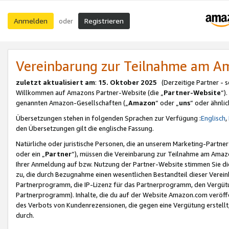
Anmelden
Registrieren
oder
Vereinbarung zur Teilnahme am 
zuletzt aktualisiert am
:
15. Oktober 2025
(Derzeitige Partner - 
Willkommen auf Amazons Partner-Website (die „
Partner-Website
“)
genannten Amazon-Gesellschaften („
Amazon
“ oder „
uns
“ oder ähnli
Übersetzungen stehen in folgenden Sprachen zur Verfügung :
Englisch
,
den Übersetzungen gilt die englische Fassung.
Natürliche oder juristische Personen, die an unserem Marketing-Partn
oder ein „
Partner
“), müssen die Vereinbarung zur Teilnahme am Ama
Ihrer Anmeldung auf bzw. Nutzung der Partner-Website stimmen Sie die
zu, die durch Bezugnahme einen wesentlichen Bestandteil dieser Verei
Partnerprogramm, die IP-Lizenz für das Partnerprogramm, den Vergütu
Partnerprogramm). Inhalte, die du auf der Website Amazon.com veröffe
des Verbots von Kundenrezensionen, die gegen eine Vergütung erstellt, 
durch.