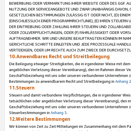
BEWERBUNG ODER VERMARKTUNG IHRER WEBSITE ODER DES GGF. AUF 
NUTZUNG DER SERVICEANGEBOTE UND ZWAR UNABHÄNGIG DAVON, O
GESETZLICHEN BESTIMMUNGEN ZULÄSSIG IST ODER NICHT, (D) EINE
(EINSCHLIESSLICH EINER PROGRAMMRICHTLINIE), (E) IHREN STEUER
DER EINTREIBUNG ODER ZAHLUNG IHRER STEUERN UND ZOLLABGAB
ODER ZOLLVERPFLICHTUNGEN, ODER (F) FAHRLÄSSIGKEIT ODER VORS
AUFTRAGNEHMER. WIR UND UNSERE BEAUFTRAGTEN KÖNNEN IM NAME
GERICHTLICHE SCHRITTE EINLEITEN UND JEDE PROZESSUALE HAND
VERTEIDIGEN, ODER UM RECHTE AUCH ZUM ZWECK DER DURCHSETZU
10.Anwendbares Recht und Streitbeilegung
Die Beilegung etwaiger Streitigkeiten, die in irgendeiner Weise mit de
angeblichen Verletzung dieser Vereinbarung), den im Rahmen dieser Ve
Geschäftsbeziehung mit uns oder unseren verbundenen Unternehmen zu
Bestimmungen zu anwendbarem Recht und Streitbeilegung in
Anhang 
11.Steuern
Steuern und damit verbundene Verpflichtungen, die in irgendeiner Wei
tatsächlichen oder angeblichen Verletzung dieser Vereinbarung), den 
Geschäftsbeziehung mit uns oder unseren verbundenen Unternehmen z
Steuerbestimmungen in
Anhang 3
.
12.Weitere Bestimmungen
Wir können von Zeit zu Zeit Mitteilungen im Zusammenhang mit dem Par