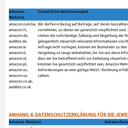
Amazon-
Steuerliche Bestimmungen
Website
amazon.com.be,
Wir dürfen in Bezug auf Beträge, auf deren Auszahlun
amazon.fr,
vornehmen, zu denen wir gesetzlich verpflichtet sind
amazon.de,
stellen die vollständige Zahlung und Abgeltung der 
audible.de,
gelegentlich steuerlich relevante Informationen von I
amazon.ie
Anfrage nicht vorlegen, können wir (kumulativ zu de
amazon.it,
Vergütung so lange einbehalten, bis Sie uns diese Inf
amazon.nl,
dass wir Sie betreffend nicht zur Einholung steuerlich 
amazon.pl,
könnten Sie gesetzlich verpflichtet sein, Amazon Meh
amazon.es,
Anforderungen an eine gültige MwSt.-Rechnung erfüllt
amazon.se,
zahlen.
amazon.co.uk,
audible.co.uk
ANHANG 4: DATENSCHUTZERKLÄRUNG FÜR DIE JEWE
Amazon-Website
Datenschutz