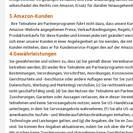
unbeschadet des Rechts von Amazon, Ersatz für darüber hinausgehen
3.Amazon-Kunden
Ihre Teilnahme am Partnerprogramm führt nicht dazu, dass unsere Kun
Amazon-Website angegebenen Preise, Verkaufsbedingungen, Regeln, Ri
Produktverkäufe für diese Kunden und können jederzeit geändert werde
sich einer unserer Kunden in einer Angelegenheit an Sie wenden, die 
Kunden mitteilen, dass er für Kundenservice-Fragen den auf der Ama
4.Gewährleistungen
Sie gewährleisten und sichern zu, dass (a) Sie gemäß dieser Vereinba
betreiben werden; (b) weder Ihre Teilnahme am Partnerprogramm noch d
Bestimmungen, Verordnungen, Vorschriften, Anordnungen, Konzessionen,
Gerichtsurteile und -beschlüsse oder andere Auflagen einer für Sie zu
Datenschutz, Werbung und Marketing) verstoßen; (c) Sie rechtswirksam 
nicht geschäftsfähig sind); (d) Sie den Nutzen der Teilnahme am Partne
Zusicherungen, Garantien oder Aussagen verlassen, die in dieser Verein
teilnehmen und keine Serviceangebote nutzen, wenn Sie US-Handelssa
unterliegen, in dem Sie Serviceangebote wahrnehmen; (f) Sie alle US
amerikanische Ausfuhr- und Wiederausfuhrbeschränkungen einhalten, 
Technologie und Leistungen gelten, und (g) die Angaben, die Sie im 
sind. Sie können Ihre Angaben aktualisieren, indem Sie sich über die 
Wir machen keine Zusicherungen und übernehmen keine Gewährleistun