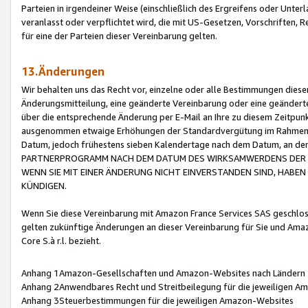
Parteien in irgendeiner Weise (einschließlich des Ergreifens oder Unt
veranlasst oder verpflichtet wird, die mit US-Gesetzen, Vorschriften,
für eine der Parteien dieser Vereinbarung gelten.
13.Änderungen
Wir behalten uns das Recht vor, einzelne oder alle Bestimmungen diese
Änderungsmitteilung, eine geänderte Vereinbarung oder eine geänderte 
über die entsprechende Änderung per E-Mail an Ihre zu diesem Zeitpun
ausgenommen etwaige Erhöhungen der Standardvergütung im Rahmen
Datum, jedoch frühestens sieben Kalendertage nach dem Datum, an de
PARTNERPROGRAMM NACH DEM DATUM DES WIRKSAMWERDENS DER Ä
WENN SIE MIT EINER ÄNDERUNG NICHT EINVERSTANDEN SIND, HABEN S
KÜNDIGEN.
Wenn Sie diese Vereinbarung mit Amazon France Services SAS geschlo
gelten zukünftige Änderungen an dieser Vereinbarung für Sie und Ama
Core S.à r.l. bezieht.
Anhang 1Amazon-Gesellschaften und Amazon-Websites nach Ländern
Anhang 2Anwendbares Recht und Streitbeilegung für die jeweiligen 
Anhang 3Steuerbestimmungen für die jeweiligen Amazon-Websites