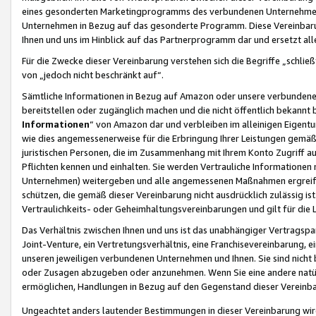
eines gesonderten Marketingprogramms des verbundenen Unternehmens
Unternehmen in Bezug auf das gesonderte Programm. Diese Vereinbarung
Ihnen und uns im Hinblick auf das Partnerprogramm dar und ersetzt al
Für die Zwecke dieser Vereinbarung verstehen sich die Begriffe „schließ
von „jedoch nicht beschränkt auf“.
Sämtliche Informationen in Bezug auf Amazon oder unsere verbunde
bereitstellen oder zugänglich machen und die nicht öffentlich bekannt bz
Informationen
“ von Amazon dar und verbleiben im alleinigen Eigent
wie dies angemessenerweise für die Erbringung Ihrer Leistungen gemäß d
juristischen Personen, die im Zusammenhang mit Ihrem Konto Zugriff au
Pflichten kennen und einhalten. Sie werden Vertrauliche Informationen 
Unternehmen) weitergeben und alle angemessenen Maßnahmen ergreifen
schützen, die gemäß dieser Vereinbarung nicht ausdrücklich zulässig is
Vertraulichkeits- oder Geheimhaltungsvereinbarungen und gilt für die
Das Verhältnis zwischen Ihnen und uns ist das unabhängiger Vertragspa
Joint-Venture, ein Vertretungsverhältnis, eine Franchisevereinbarung, 
unseren jeweiligen verbundenen Unternehmen und Ihnen. Sie sind ni
oder Zusagen abzugeben oder anzunehmen. Wenn Sie eine andere natürli
ermöglichen, Handlungen in Bezug auf den Gegenstand dieser Vereinbar
Ungeachtet anders lautender Bestimmungen in dieser Vereinbarung wird