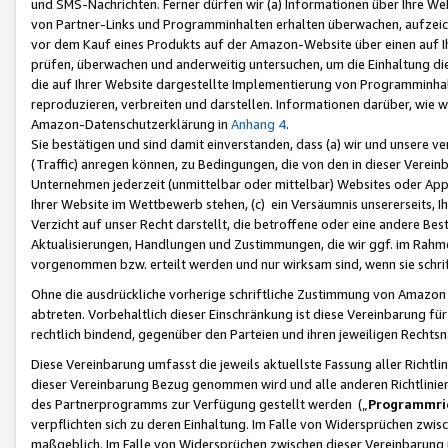
und SMS-Nachrichten. Ferner dürfen wir (a) Informationen über Ihre We
von Partner-Links und Programminhalten erhalten überwachen, aufzei
vor dem Kauf eines Produkts auf der Amazon-Website über einen auf Ih
prüfen, überwachen und anderweitig untersuchen, um die Einhaltung dies
die auf Ihrer Website dargestellte Implementierung von Programminhalt
reproduzieren, verbreiten und darstellen. Informationen darüber, wie w
Amazon-Datenschutzerklärung in
Anhang 4
.
Sie bestätigen und sind damit einverstanden, dass (a) wir und unsere 
(Traffic) anregen können, zu Bedingungen, die von den in dieser Vere
Unternehmen jederzeit (unmittelbar oder mittelbar) Websites oder Appl
Ihrer Website im Wettbewerb stehen, (c) ein Versäumnis unsererseits, I
Verzicht auf unser Recht darstellt, die betroffene oder eine andere B
Aktualisierungen, Handlungen und Zustimmungen, die wir ggf. im Rahme
vorgenommen bzw. erteilt werden und nur wirksam sind, wenn sie schri
Ohne die ausdrückliche vorherige schriftliche Zustimmung von Amazon
abtreten. Vorbehaltlich dieser Einschränkung ist diese Vereinbarung f
rechtlich bindend, gegenüber den Parteien und ihren jeweiligen Rech
Diese Vereinbarung umfasst die jeweils aktuellste Fassung aller Richtli
dieser Vereinbarung Bezug genommen wird und alle anderen Richtlinie
des Partnerprogramms zur Verfügung gestellt werden („
Programmric
verpflichten sich zu deren Einhaltung. Im Falle von Widersprüchen zwi
maßgeblich. Im Falle von Widersprüchen zwischen dieser Vereinbarun