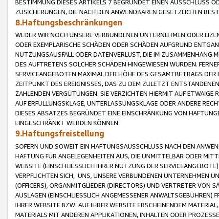
BESTIMMUNG DIESES ARTIKELS 7 BEGRÜNDET EINEN AUSSCHLUSS 
ZUSICHERUNGEN, DIE NACH DEN ANWENDBAREN GESETZLICHEN BE
8.Haftungsbeschränkungen
WEDER WIR NOCH UNSERE VERBUNDENEN UNTERNEHMEN ODER LIZEN
ODER EXEMPLARISCHE SCHÄDEN ODER SCHÄDEN AUFGRUND ENTGANG
NUTZUNGSAUSFALL ODER DATENVERLUST, DIE IM ZUSAMMENHANG MI
DES AUFTRETENS SOLCHER SCHÄDEN HINGEWIESEN WURDEN. FERN
SERVICEANGEBOTEN MAXIMAL DER HÖHE DES GESAMTBETRAGS DER 
ZEITPUNKT DES EREIGNISSES, DAS ZU DEM ZULETZT ENTSTANDENE
ZAHLENDEN VERGÜTUNGEN. SIE VERZICHTEN HIERMIT AUF ETWAIGE 
AUF ERFÜLLUNGSKLAGE, UNTERLASSUNGSKLAGE ODER ANDERE RECHT
DIESES ABSATZES BEGRÜNDET EINE EINSCHRÄNKUNG VON HAFTUNG
EINGESCHRÄNKT WERDEN KÖNNEN.
9.Haftungsfreistellung
SOFERN UND SOWEIT EIN HAFTUNGSAUSSCHLUSS NACH DEN ANWENDB
HAFTUNG FÜR ANGELEGENHEITEN AUS, DIE UNMITTELBAR ODER MITT
WEBSITE (EINSCHLIESSLICH IHRER NUTZUNG DER SERVICEANGEBOTE)
VERPFLICHTEN SICH, UNS, UNSERE VERBUNDENEN UNTERNEHMEN UN
(OFFICERS), ORGANMITGLIEDER (DIRECTORS) UND VERTRETER VON 
AUSLAGEN (EINSCHLIESSLICH ANGEMESSENER ANWALTSGEBÜHREN) FR
IHRER WEBSITE BZW. AUF IHRER WEBSITE ERSCHEINENDEM MATERIAL
MATERIALS MIT ANDEREN APPLIKATIONEN, INHALTEN ODER PROZESSE