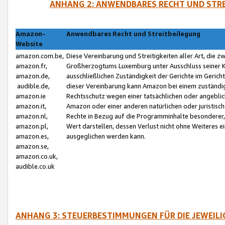
ANHANG 2: ANWENDBARES RECHT UND STRE
Amazon-
Anwendbares Recht und Streitbeilegung
Website
amazon.com.be,
Diese Vereinbarung und Streitigkeiten aller Art, die 
amazon.fr,
Großherzogtums Luxemburg unter Ausschluss seiner Kol
amazon.de,
ausschließlichen Zuständigkeit der Gerichte im Geri
audible.de,
dieser Vereinbarung kann Amazon bei einem zuständig
amazon.ie
Rechtsschutz wegen einer tatsächlichen oder angebli
amazon.it,
Amazon oder einer anderen natürlichen oder juristisc
amazon.nl,
Rechte in Bezug auf die Programminhalte besonderer,
amazon.pl,
Wert darstellen, dessen Verlust nicht ohne Weiteres e
amazon.es,
ausgeglichen werden kann.
amazon.se,
amazon.co.uk,
audible.co.uk
ANHANG 3: STEUERBESTIMMUNGEN FÜR DIE JEWEIL