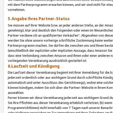
mit dem Partnerprogramm erwarten können, und wir sind nicht für etwa
vornehmen.
5.Angabe Ihres Partner-Status
Sie müssen auf Ihrer Website bzw. an jeder anderen Stelle, an der Am
genehmigt, klar und deutlich den folgenden oder einen im Wesentlichen
Partner verdiene ich an qualifizierten Verkäufen“. Abgesehen von die
werden Sie ohne unsere vorherige schriftliche Zustimmung keine weite
Partnerprogramm machen. Sie dürfen die zwischen uns und Ihnen best
(einschließlich der expliziten oder impliziten Aussage, dass Amazon Si
dass eine Verbindung zwischen Amazon und Ihnen oder einer anderen natü
vorliegenden Vereinbarung ausdrücklich gestattet ist.
6.Laufzeit und Kündigung
Die Laufzeit dieser Vereinbarung beginnt mit Ihrer Anmeldung für die 
jederzeit ordentlich oder aus wichtigem Grund durch schriftliche Kündi
automatisch und unter Ausschluss des Gerichtswegs), wobei eine solch
können kündigen, indem Sie sich über die Partner-Website in Ihrem Ko
auswählen.
Ferner können wir diese Vereinbarung jederzeit aus wichtigem Grund dur
Sie Ihre Pflichten aus dieser Vereinbarung erheblich verletzen; (b) wen
Programmrichtlinien) nicht innerhalb von 7 Tagen nach unserer Benachr
oder Haftungsansprüchen im Zusammenhang mit Ihrer Teilnahme am Pa