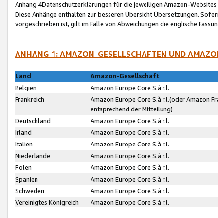
Anhang 4Datenschutzerklärungen für die jeweiligen Amazon-Websites
Diese Anhänge enthalten zur besseren Übersicht Übersetzungen. Sofe
vorgeschrieben ist, gilt im Falle von Abweichungen die englische Fass
ANHANG 1: AMAZON-GESELLSCHAFTEN UND AMAZO
Land
Amazon-Gesellschaft
Belgien
Amazon Europe Core S.à r.l.
Frankreich
Amazon Europe Core S.à r.l.(oder Amazon Fr
entsprechend der Mitteilung)
Deutschland
Amazon Europe Core S.à r.l.
Irland
Amazon Europe Core S.à r.l.
Italien
Amazon Europe Core S.à r.l.
Niederlande
Amazon Europe Core S.à r.l.
Polen
Amazon Europe Core S.à r.l.
Spanien
Amazon Europe Core S.à r.l.
Schweden
Amazon Europe Core S.à r.l.
Vereinigtes Königreich
Amazon Europe Core S.à r.l.