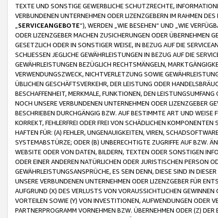
TEXTE UND SONSTIGE GEWERBLICHE SCHUTZRECHTE, INFORMATIONE
VERBUNDENEN UNTERNEHMEN ODER LIZENZGEBERN IM RAHMEN DES
„
SERVICEANGEBOTE
“), WERDEN „WIE BESEHEN“ UND „WIE VERFÜ
ODER LIZENZGEBER MACHEN ZUSICHERUNGEN ODER ÜBERNEHMEN GEW
GESETZLICH ODER IN SONSTIGER WEISE, IN BEZUG AUF DIE SERVI
SCHLIESSEN JEGLICHE GEWÄHRLEISTUNGEN IN BEZUG AUF DIE SERVI
GEWÄHRLEISTUNGEN BEZÜGLICH RECHTSMÄNGELN, MARKTGÄNGIGKEIT
VERWENDUNGSZWECK, NICHTVERLETZUNG SOWIE GEWÄHRLEISTUNGEN 
ÜBLICHEN GESCHÄFTSVERKEHR, DER LEISTUNG ODER HANDELSBRÄUCH
BESCHAFFENHEIT, MERKMALE, FUNKTIONEN, DEN LEISTUNGSUMFANG 
NOCH UNSERE VERBUNDENEN UNTERNEHMEN ODER LIZENZGEBER GEWÄ
BESCHRIEBEN DURCHGÄNGIG BZW. AUF BESTIMMTE ART UND WEISE
KORREKT, FEHLERFREI ODER FREI VON SCHÄDLICHEN KOMPONENTEN
HAFTEN FÜR: (A) FEHLER, UNGENAUIGKEITEN, VIREN, SCHADSOFTW
SYSTEMABSTÜRZE; ODER (B) UNBERECHTIGTE ZUGRIFFE AUF BZW. 
WEBSITE ODER VON DATEN, BILDERN, TEXTEN ODER SONSTIGEN INF
ODER EINER ANDEREN NATÜRLICHEN ODER JURISTISCHEN PERSON OD
GEWÄHRLEISTUNGSANSPRÜCHE, ES SEIN DENN, DIESE SIND IN DIES
UNSERE VERBUNDENEN UNTERNEHMEN ODER LIZENZGEBER FÜR EN
AUFGRUND (X) DES VERLUSTS VON VORAUSSICHTLICHEN GEWINNEN
VORTEILEN SOWIE (Y) VON INVESTITIONEN, AUFWENDUNGEN ODER VE
PARTNERPROGRAMM VORNEHMEN BZW. ÜBERNEHMEN ODER (Z) DER 