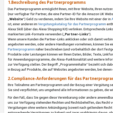
1.Beschreibung des Partnerprogramms
Das Partnerprogramm ermöglicht Ihnen, mit Ihrer Website, Ihren nutzer
(nur verfügbar für Partner, die eine Partner-ID für die Amazon UK We
„
Website
“) Geld zu verdienen, indem Sie Ihre Website mit einer der in
ist, einer anderen im
Vergütungskatalog für das Partnerprogramm
enth
Alexa Skill (über das Alexa Shopping Kit) verlinken. Entsprechende Lin
markierten Link-Formate verwenden („
Partner-Links
“).
Wenn unsere Kunden die Partner-Links anklicken oder sich damit verbi
angeboten werden, oder andere Handlungen vornehmen, können Sie eine
Partnerprogramm
näher beschrieben (und vorbehaltlich der dort festg
Produkte oder Leistungen können wir Ihnen Daten, Bilder, Texte, Linkfo
für Anwendungsprogramme, die Alexa-Funktionalität und weitere Inf
zur Verfügung stellen. Der Begriff „Programminhalte“ bezieht sich dabe
in Bezug auf Produkte, die auf Websites angeboten werden, bei denen 
2.Compliance-Anforderungen für das Partnerprog
Ihre Teilnahme am Partnerprogramm und der Bezug einer Vergütung setz
Sie sind verpflichtet, uns umgehend alle Informationen zu geben, die w
Für den Fall, dass Sie gegen diese Vereinbarung oder andere anwendba
uns zur Verfügung stehenden Rechten und Rechtsbehelfen, das Recht vo
Vergütungen ohne weitere Ankündigung (soweit nach geltendem Recht z
entsprechende Vergütungen zu haben) und zwar unabhängig davon, ob 