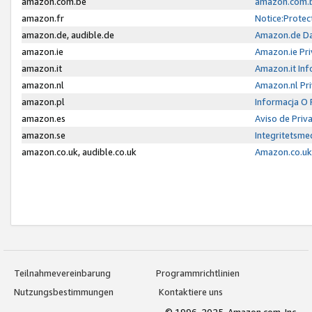
amazon.com.be
amazon.com.b
amazon.fr
Notice:Protec
amazon.de, audible.de
Amazon.de Da
amazon.ie
Amazon.ie Pri
amazon.it
Amazon.it Inf
amazon.nl
Amazon.nl Pri
amazon.pl
Informacja O
amazon.es
Aviso de Priv
amazon.se
Integritetsm
amazon.co.uk, audible.co.uk
Amazon.co.uk 
Teilnahmevereinbarung
Programmrichtlinien
Nutzungsbestimmungen
Kontaktiere uns