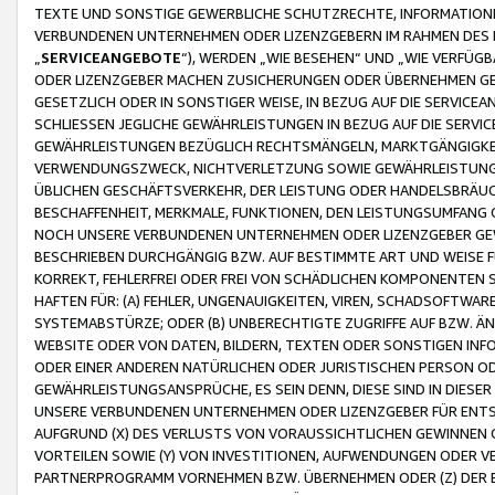
TEXTE UND SONSTIGE GEWERBLICHE SCHUTZRECHTE, INFORMATIONE
VERBUNDENEN UNTERNEHMEN ODER LIZENZGEBERN IM RAHMEN DES
„
SERVICEANGEBOTE
“), WERDEN „WIE BESEHEN“ UND „WIE VERFÜ
ODER LIZENZGEBER MACHEN ZUSICHERUNGEN ODER ÜBERNEHMEN GEW
GESETZLICH ODER IN SONSTIGER WEISE, IN BEZUG AUF DIE SERVI
SCHLIESSEN JEGLICHE GEWÄHRLEISTUNGEN IN BEZUG AUF DIE SERVI
GEWÄHRLEISTUNGEN BEZÜGLICH RECHTSMÄNGELN, MARKTGÄNGIGKEIT
VERWENDUNGSZWECK, NICHTVERLETZUNG SOWIE GEWÄHRLEISTUNGEN 
ÜBLICHEN GESCHÄFTSVERKEHR, DER LEISTUNG ODER HANDELSBRÄUCH
BESCHAFFENHEIT, MERKMALE, FUNKTIONEN, DEN LEISTUNGSUMFANG 
NOCH UNSERE VERBUNDENEN UNTERNEHMEN ODER LIZENZGEBER GEWÄ
BESCHRIEBEN DURCHGÄNGIG BZW. AUF BESTIMMTE ART UND WEISE
KORREKT, FEHLERFREI ODER FREI VON SCHÄDLICHEN KOMPONENTEN
HAFTEN FÜR: (A) FEHLER, UNGENAUIGKEITEN, VIREN, SCHADSOFTW
SYSTEMABSTÜRZE; ODER (B) UNBERECHTIGTE ZUGRIFFE AUF BZW. 
WEBSITE ODER VON DATEN, BILDERN, TEXTEN ODER SONSTIGEN INF
ODER EINER ANDEREN NATÜRLICHEN ODER JURISTISCHEN PERSON OD
GEWÄHRLEISTUNGSANSPRÜCHE, ES SEIN DENN, DIESE SIND IN DIES
UNSERE VERBUNDENEN UNTERNEHMEN ODER LIZENZGEBER FÜR EN
AUFGRUND (X) DES VERLUSTS VON VORAUSSICHTLICHEN GEWINNEN
VORTEILEN SOWIE (Y) VON INVESTITIONEN, AUFWENDUNGEN ODER VE
PARTNERPROGRAMM VORNEHMEN BZW. ÜBERNEHMEN ODER (Z) DER 