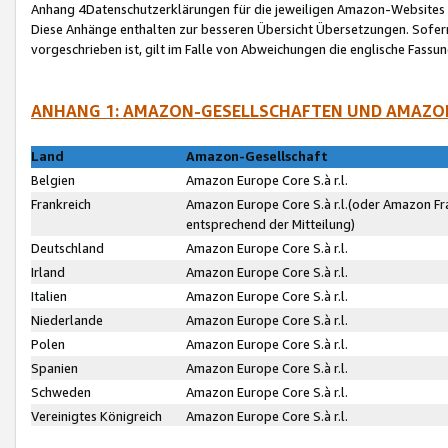
Anhang 4Datenschutzerklärungen für die jeweiligen Amazon-Websites
Diese Anhänge enthalten zur besseren Übersicht Übersetzungen. Sofe
vorgeschrieben ist, gilt im Falle von Abweichungen die englische Fass
ANHANG 1: AMAZON-GESELLSCHAFTEN UND AMAZO
Land
Amazon-Gesellschaft
Belgien
Amazon Europe Core S.à r.l.
Frankreich
Amazon Europe Core S.à r.l.(oder Amazon Fr
entsprechend der Mitteilung)
Deutschland
Amazon Europe Core S.à r.l.
Irland
Amazon Europe Core S.à r.l.
Italien
Amazon Europe Core S.à r.l.
Niederlande
Amazon Europe Core S.à r.l.
Polen
Amazon Europe Core S.à r.l.
Spanien
Amazon Europe Core S.à r.l.
Schweden
Amazon Europe Core S.à r.l.
Vereinigtes Königreich
Amazon Europe Core S.à r.l.