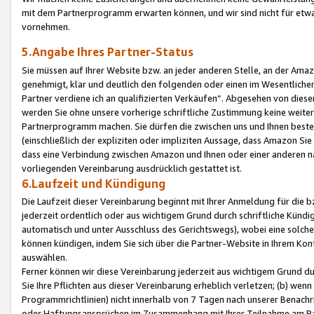
mit dem Partnerprogramm erwarten können, und wir sind nicht für etwa
vornehmen.
5.Angabe Ihres Partner-Status
Sie müssen auf Ihrer Website bzw. an jeder anderen Stelle, an der Am
genehmigt, klar und deutlich den folgenden oder einen im Wesentlichen
Partner verdiene ich an qualifizierten Verkäufen“. Abgesehen von die
werden Sie ohne unsere vorherige schriftliche Zustimmung keine weite
Partnerprogramm machen. Sie dürfen die zwischen uns und Ihnen best
(einschließlich der expliziten oder impliziten Aussage, dass Amazon Si
dass eine Verbindung zwischen Amazon und Ihnen oder einer anderen natü
vorliegenden Vereinbarung ausdrücklich gestattet ist.
6.Laufzeit und Kündigung
Die Laufzeit dieser Vereinbarung beginnt mit Ihrer Anmeldung für die 
jederzeit ordentlich oder aus wichtigem Grund durch schriftliche Kündi
automatisch und unter Ausschluss des Gerichtswegs), wobei eine solch
können kündigen, indem Sie sich über die Partner-Website in Ihrem Ko
auswählen.
Ferner können wir diese Vereinbarung jederzeit aus wichtigem Grund dur
Sie Ihre Pflichten aus dieser Vereinbarung erheblich verletzen; (b) wen
Programmrichtlinien) nicht innerhalb von 7 Tagen nach unserer Benachr
oder Haftungsansprüchen im Zusammenhang mit Ihrer Teilnahme am Pa