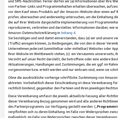
und SMS-Nachrichten. Ferner dürfen wir (a) Informationen über Ihre We
von Partner-Links und Programminhalten erhalten überwachen, aufzei
vor dem Kauf eines Produkts auf der Amazon-Website über einen auf Ih
prüfen, überwachen und anderweitig untersuchen, um die Einhaltung dies
die auf Ihrer Website dargestellte Implementierung von Programminhalt
reproduzieren, verbreiten und darstellen. Informationen darüber, wie w
Amazon-Datenschutzerklärung in
Anhang 4
.
Sie bestätigen und sind damit einverstanden, dass (a) wir und unsere 
(Traffic) anregen können, zu Bedingungen, die von den in dieser Vere
Unternehmen jederzeit (unmittelbar oder mittelbar) Websites oder Appl
Ihrer Website im Wettbewerb stehen, (c) ein Versäumnis unsererseits, I
Verzicht auf unser Recht darstellt, die betroffene oder eine andere B
Aktualisierungen, Handlungen und Zustimmungen, die wir ggf. im Rahme
vorgenommen bzw. erteilt werden und nur wirksam sind, wenn sie schri
Ohne die ausdrückliche vorherige schriftliche Zustimmung von Amazon
abtreten. Vorbehaltlich dieser Einschränkung ist diese Vereinbarung f
rechtlich bindend, gegenüber den Parteien und ihren jeweiligen Rech
Diese Vereinbarung umfasst die jeweils aktuellste Fassung aller Richtli
dieser Vereinbarung Bezug genommen wird und alle anderen Richtlinie
des Partnerprogramms zur Verfügung gestellt werden („
Programmric
verpflichten sich zu deren Einhaltung. Im Falle von Widersprüchen zwi
maßgeblich. Im Falle von Widersprüchen zwischen dieser Vereinbarun