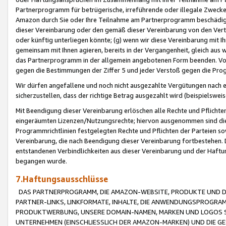
Partnerprogramm für betrügerische, irreführende oder illegale Zwecke
Amazon durch Sie oder Ihre Teilnahme am Partnerprogramm beschädig
dieser Vereinbarung oder den gemäß dieser Vereinbarung von den Vertr
oder künftig unterliegen könnte; (g) wenn wir diese Vereinbarung mit I
gemeinsam mit Ihnen agieren, bereits in der Vergangenheit, gleich aus
das Partnerprogramm in der allgemein angebotenen Form beenden. Vors
gegen die Bestimmungen der Ziffer 5 und jeder Verstoß gegen die Prog
Wir dürfen angefallene und noch nicht ausgezahlte Vergütungen nach 
sicherzustellen, dass der richtige Betrag ausgezahlt wird (beispielsw
Mit Beendigung dieser Vereinbarung erlöschen alle Rechte und Pflichte
eingeräumten Lizenzen/Nutzungsrechte; hiervon ausgenommen sind die in 
Programmrichtlinien festgelegten Rechte und Pflichten der Parteien sow
Vereinbarung, die nach Beendigung dieser Vereinbarung fortbestehen. D
entstandenen Verbindlichkeiten aus dieser Vereinbarung und der Haft
begangen wurde.
7.Haftungsausschlüsse
DAS PARTNERPROGRAMM, DIE AMAZON-WEBSITE, PRODUKTE UND DI
PARTNER-LINKS, LINKFORMATE, INHALTE, DIE ANWENDUNGSPROGR
PRODUKTWERBUNG, UNSERE DOMAIN-NAMEN, MARKEN UND LOGOS S
UNTERNEHMEN (EINSCHLIESSLICH DER AMAZON-MARKEN) UND DIE GE