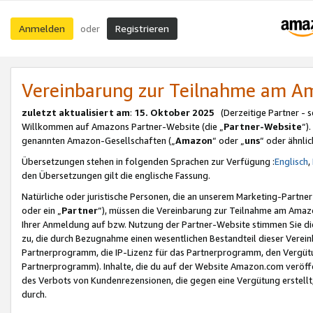
Anmelden
Registrieren
oder
Vereinbarung zur Teilnahme am 
zuletzt aktualisiert am
:
15. Oktober 2025
(Derzeitige Partner - 
Willkommen auf Amazons Partner-Website (die „
Partner-Website
“)
genannten Amazon-Gesellschaften („
Amazon
“ oder „
uns
“ oder ähnli
Übersetzungen stehen in folgenden Sprachen zur Verfügung :
Englisch
,
den Übersetzungen gilt die englische Fassung.
Natürliche oder juristische Personen, die an unserem Marketing-Partn
oder ein „
Partner
“), müssen die Vereinbarung zur Teilnahme am Ama
Ihrer Anmeldung auf bzw. Nutzung der Partner-Website stimmen Sie die
zu, die durch Bezugnahme einen wesentlichen Bestandteil dieser Verei
Partnerprogramm, die IP-Lizenz für das Partnerprogramm, den Vergütu
Partnerprogramm). Inhalte, die du auf der Website Amazon.com veröffe
des Verbots von Kundenrezensionen, die gegen eine Vergütung erstellt, 
durch.