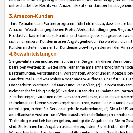
unbeschadet des Rechts von Amazon, Ersatz für darüber hinausgehen
3.Amazon-Kunden
Ihre Teilnahme am Partnerprogramm führt nicht dazu, dass unsere Kun
Amazon-Website angegebenen Preise, Verkaufsbedingungen, Regeln, Ri
Produktverkäufe für diese Kunden und können jederzeit geändert werde
sich einer unserer Kunden in einer Angelegenheit an Sie wenden, die 
Kunden mitteilen, dass er für Kundenservice-Fragen den auf der Ama
4.Gewährleistungen
Sie gewährleisten und sichern zu, dass (a) Sie gemäß dieser Vereinba
betreiben werden; (b) weder Ihre Teilnahme am Partnerprogramm noch d
Bestimmungen, Verordnungen, Vorschriften, Anordnungen, Konzessionen,
Gerichtsurteile und -beschlüsse oder andere Auflagen einer für Sie zu
Datenschutz, Werbung und Marketing) verstoßen; (c) Sie rechtswirksam 
nicht geschäftsfähig sind); (d) Sie den Nutzen der Teilnahme am Partne
Zusicherungen, Garantien oder Aussagen verlassen, die in dieser Verein
teilnehmen und keine Serviceangebote nutzen, wenn Sie US-Handelssa
unterliegen, in dem Sie Serviceangebote wahrnehmen; (f) Sie alle US
amerikanische Ausfuhr- und Wiederausfuhrbeschränkungen einhalten, 
Technologie und Leistungen gelten, und (g) die Angaben, die Sie im 
sind. Sie können Ihre Angaben aktualisieren, indem Sie sich über die 
Wir machen keine Zusicherungen und übernehmen keine Gewährleistun