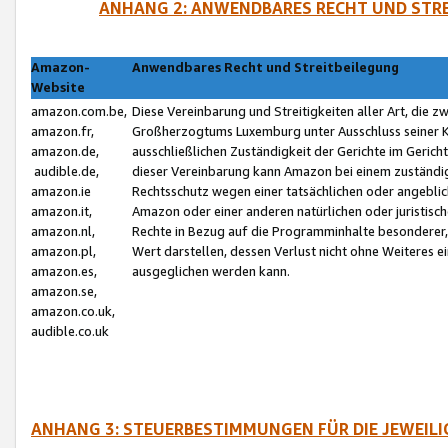
ANHANG 2: ANWENDBARES RECHT UND STRE
Amazon-
Anwendbares Recht und Streitbeilegung
Website
amazon.com.be,
Diese Vereinbarung und Streitigkeiten aller Art, die 
amazon.fr,
Großherzogtums Luxemburg unter Ausschluss seiner Kol
amazon.de,
ausschließlichen Zuständigkeit der Gerichte im Geri
audible.de,
dieser Vereinbarung kann Amazon bei einem zuständig
amazon.ie
Rechtsschutz wegen einer tatsächlichen oder angebli
amazon.it,
Amazon oder einer anderen natürlichen oder juristisc
amazon.nl,
Rechte in Bezug auf die Programminhalte besonderer,
amazon.pl,
Wert darstellen, dessen Verlust nicht ohne Weiteres e
amazon.es,
ausgeglichen werden kann.
amazon.se,
amazon.co.uk,
audible.co.uk
ANHANG 3: STEUERBESTIMMUNGEN FÜR DIE JEWEIL