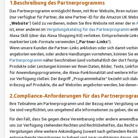
1.Beschreibung des Partnerprogramms
Das Partnerprogramm ermöglicht Ihnen, mit Ihrer Website, Ihren nutzer
(nur verfügbar für Partner, die eine Partner-ID für die Amazon UK We
„
Website
“) Geld zu verdienen, indem Sie Ihre Website mit einer der in
ist, einer anderen im
Vergütungskatalog für das Partnerprogramm
enth
Alexa Skill (über das Alexa Shopping Kit) verlinken. Entsprechende Lin
markierten Link-Formate verwenden („
Partner-Links
“).
Wenn unsere Kunden die Partner-Links anklicken oder sich damit verbi
angeboten werden, oder andere Handlungen vornehmen, können Sie eine
Partnerprogramm
näher beschrieben (und vorbehaltlich der dort festg
Produkte oder Leistungen können wir Ihnen Daten, Bilder, Texte, Linkfo
für Anwendungsprogramme, die Alexa-Funktionalität und weitere Inf
zur Verfügung stellen. Der Begriff „Programminhalte“ bezieht sich dabe
in Bezug auf Produkte, die auf Websites angeboten werden, bei denen 
2.Compliance-Anforderungen für das Partnerprog
Ihre Teilnahme am Partnerprogramm und der Bezug einer Vergütung setz
Sie sind verpflichtet, uns umgehend alle Informationen zu geben, die w
Für den Fall, dass Sie gegen diese Vereinbarung oder andere anwendba
uns zur Verfügung stehenden Rechten und Rechtsbehelfen, das Recht vo
Vergütungen ohne weitere Ankündigung (soweit nach geltendem Recht z
entsprechende Vergütungen zu haben) und zwar unabhängig davon, ob 