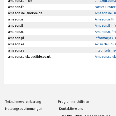
amazon.com.be
amazon.com.b
amazon.fr
Notice:Protec
amazon.de, audible.de
Amazon.de Da
amazon.ie
Amazon.ie Pri
amazon.it
Amazon.it Inf
amazon.nl
Amazon.nl Pri
amazon.pl
Informacja O
amazon.es
Aviso de Priv
amazon.se
Integritetsm
amazon.co.uk, audible.co.uk
Amazon.co.uk 
Teilnahmevereinbarung
Programmrichtlinien
Nutzungsbestimmungen
Kontaktiere uns