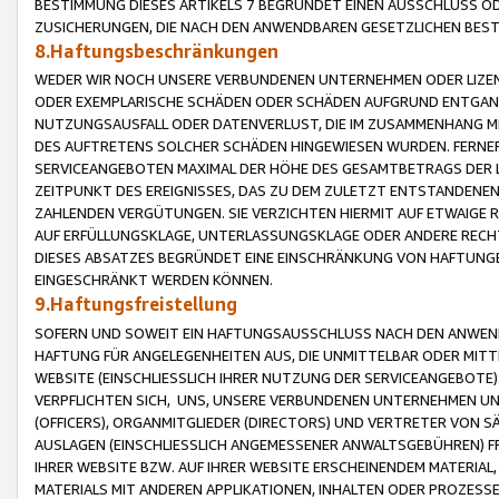
BESTIMMUNG DIESES ARTIKELS 7 BEGRÜNDET EINEN AUSSCHLUSS 
ZUSICHERUNGEN, DIE NACH DEN ANWENDBAREN GESETZLICHEN BE
8.Haftungsbeschränkungen
WEDER WIR NOCH UNSERE VERBUNDENEN UNTERNEHMEN ODER LIZEN
ODER EXEMPLARISCHE SCHÄDEN ODER SCHÄDEN AUFGRUND ENTGANG
NUTZUNGSAUSFALL ODER DATENVERLUST, DIE IM ZUSAMMENHANG MI
DES AUFTRETENS SOLCHER SCHÄDEN HINGEWIESEN WURDEN. FERN
SERVICEANGEBOTEN MAXIMAL DER HÖHE DES GESAMTBETRAGS DER 
ZEITPUNKT DES EREIGNISSES, DAS ZU DEM ZULETZT ENTSTANDENE
ZAHLENDEN VERGÜTUNGEN. SIE VERZICHTEN HIERMIT AUF ETWAIGE 
AUF ERFÜLLUNGSKLAGE, UNTERLASSUNGSKLAGE ODER ANDERE RECHT
DIESES ABSATZES BEGRÜNDET EINE EINSCHRÄNKUNG VON HAFTUNG
EINGESCHRÄNKT WERDEN KÖNNEN.
9.Haftungsfreistellung
SOFERN UND SOWEIT EIN HAFTUNGSAUSSCHLUSS NACH DEN ANWENDB
HAFTUNG FÜR ANGELEGENHEITEN AUS, DIE UNMITTELBAR ODER MITT
WEBSITE (EINSCHLIESSLICH IHRER NUTZUNG DER SERVICEANGEBOTE)
VERPFLICHTEN SICH, UNS, UNSERE VERBUNDENEN UNTERNEHMEN UN
(OFFICERS), ORGANMITGLIEDER (DIRECTORS) UND VERTRETER VON 
AUSLAGEN (EINSCHLIESSLICH ANGEMESSENER ANWALTSGEBÜHREN) FR
IHRER WEBSITE BZW. AUF IHRER WEBSITE ERSCHEINENDEM MATERIAL
MATERIALS MIT ANDEREN APPLIKATIONEN, INHALTEN ODER PROZESSE