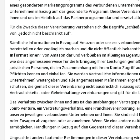
eines gesonderten Marketingprogramms des verbundenen Unternehmens
Unternehmen in Bezug auf das gesonderte Programm. Diese Vereinbarung
Ihnen und uns im Hinblick auf das Partnerprogramm dar und ersetzt al
Für die Zwecke dieser Vereinbarung verstehen sich die Begriffe „schließ
von „jedoch nicht beschränkt auf“.
Sämtliche Informationen in Bezug auf Amazon oder unsere verbunde
bereitstellen oder zugänglich machen und die nicht öffentlich bekannt bz
Informationen
“ von Amazon dar und verbleiben im alleinigen Eigent
wie dies angemessenerweise für die Erbringung Ihrer Leistungen gemäß d
juristischen Personen, die im Zusammenhang mit Ihrem Konto Zugriff au
Pflichten kennen und einhalten. Sie werden Vertrauliche Informationen 
Unternehmen) weitergeben und alle angemessenen Maßnahmen ergreifen
schützen, die gemäß dieser Vereinbarung nicht ausdrücklich zulässig is
Vertraulichkeits- oder Geheimhaltungsvereinbarungen und gilt für die
Das Verhältnis zwischen Ihnen und uns ist das unabhängiger Vertragspa
Joint-Venture, ein Vertretungsverhältnis, eine Franchisevereinbarung, 
unseren jeweiligen verbundenen Unternehmen und Ihnen. Sie sind ni
oder Zusagen abzugeben oder anzunehmen. Wenn Sie eine andere natürli
ermöglichen, Handlungen in Bezug auf den Gegenstand dieser Vereinbar
Ungeachtet anders lautender Bestimmungen in dieser Vereinbarung wird