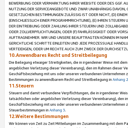
BEWERBUNG ODER VERMARKTUNG IHRER WEBSITE ODER DES GGF. AUF 
NUTZUNG DER SERVICEANGEBOTE UND ZWAR UNABHÄNGIG DAVON, O
GESETZLICHEN BESTIMMUNGEN ZULÄSSIG IST ODER NICHT, (D) EINE
(EINSCHLIESSLICH EINER PROGRAMMRICHTLINIE), (E) IHREN STEUER
DER EINTREIBUNG ODER ZAHLUNG IHRER STEUERN UND ZOLLABGAB
ODER ZOLLVERPFLICHTUNGEN, ODER (F) FAHRLÄSSIGKEIT ODER VORS
AUFTRAGNEHMER. WIR UND UNSERE BEAUFTRAGTEN KÖNNEN IM NAME
GERICHTLICHE SCHRITTE EINLEITEN UND JEDE PROZESSUALE HAND
VERTEIDIGEN, ODER UM RECHTE AUCH ZUM ZWECK DER DURCHSETZU
10.Anwendbares Recht und Streitbeilegung
Die Beilegung etwaiger Streitigkeiten, die in irgendeiner Weise mit de
angeblichen Verletzung dieser Vereinbarung), den im Rahmen dieser Ve
Geschäftsbeziehung mit uns oder unseren verbundenen Unternehmen zu
Bestimmungen zu anwendbarem Recht und Streitbeilegung in
Anhang 
11.Steuern
Steuern und damit verbundene Verpflichtungen, die in irgendeiner Wei
tatsächlichen oder angeblichen Verletzung dieser Vereinbarung), den 
Geschäftsbeziehung mit uns oder unseren verbundenen Unternehmen z
Steuerbestimmungen in
Anhang 3
.
12.Weitere Bestimmungen
Wir können von Zeit zu Zeit Mitteilungen im Zusammenhang mit dem Par