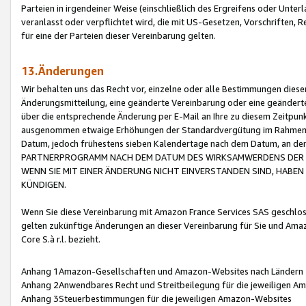
Parteien in irgendeiner Weise (einschließlich des Ergreifens oder Unt
veranlasst oder verpflichtet wird, die mit US-Gesetzen, Vorschriften,
für eine der Parteien dieser Vereinbarung gelten.
13.Änderungen
Wir behalten uns das Recht vor, einzelne oder alle Bestimmungen diese
Änderungsmitteilung, eine geänderte Vereinbarung oder eine geänderte 
über die entsprechende Änderung per E-Mail an Ihre zu diesem Zeitpun
ausgenommen etwaige Erhöhungen der Standardvergütung im Rahmen
Datum, jedoch frühestens sieben Kalendertage nach dem Datum, an de
PARTNERPROGRAMM NACH DEM DATUM DES WIRKSAMWERDENS DER Ä
WENN SIE MIT EINER ÄNDERUNG NICHT EINVERSTANDEN SIND, HABEN S
KÜNDIGEN.
Wenn Sie diese Vereinbarung mit Amazon France Services SAS geschlo
gelten zukünftige Änderungen an dieser Vereinbarung für Sie und Ama
Core S.à r.l. bezieht.
Anhang 1Amazon-Gesellschaften und Amazon-Websites nach Ländern
Anhang 2Anwendbares Recht und Streitbeilegung für die jeweiligen 
Anhang 3Steuerbestimmungen für die jeweiligen Amazon-Websites