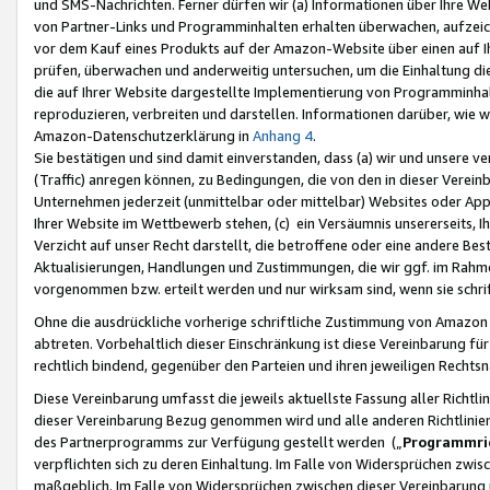
und SMS-Nachrichten. Ferner dürfen wir (a) Informationen über Ihre We
von Partner-Links und Programminhalten erhalten überwachen, aufzei
vor dem Kauf eines Produkts auf der Amazon-Website über einen auf Ih
prüfen, überwachen und anderweitig untersuchen, um die Einhaltung dies
die auf Ihrer Website dargestellte Implementierung von Programminhalt
reproduzieren, verbreiten und darstellen. Informationen darüber, wie w
Amazon-Datenschutzerklärung in
Anhang 4
.
Sie bestätigen und sind damit einverstanden, dass (a) wir und unsere 
(Traffic) anregen können, zu Bedingungen, die von den in dieser Vere
Unternehmen jederzeit (unmittelbar oder mittelbar) Websites oder Appl
Ihrer Website im Wettbewerb stehen, (c) ein Versäumnis unsererseits, I
Verzicht auf unser Recht darstellt, die betroffene oder eine andere B
Aktualisierungen, Handlungen und Zustimmungen, die wir ggf. im Rahme
vorgenommen bzw. erteilt werden und nur wirksam sind, wenn sie schri
Ohne die ausdrückliche vorherige schriftliche Zustimmung von Amazon
abtreten. Vorbehaltlich dieser Einschränkung ist diese Vereinbarung f
rechtlich bindend, gegenüber den Parteien und ihren jeweiligen Rech
Diese Vereinbarung umfasst die jeweils aktuellste Fassung aller Richtli
dieser Vereinbarung Bezug genommen wird und alle anderen Richtlinie
des Partnerprogramms zur Verfügung gestellt werden („
Programmric
verpflichten sich zu deren Einhaltung. Im Falle von Widersprüchen zwi
maßgeblich. Im Falle von Widersprüchen zwischen dieser Vereinbarun