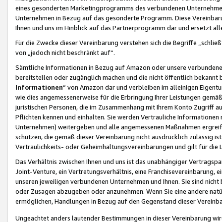
eines gesonderten Marketingprogramms des verbundenen Unternehmens
Unternehmen in Bezug auf das gesonderte Programm. Diese Vereinbarung
Ihnen und uns im Hinblick auf das Partnerprogramm dar und ersetzt al
Für die Zwecke dieser Vereinbarung verstehen sich die Begriffe „schließ
von „jedoch nicht beschränkt auf“.
Sämtliche Informationen in Bezug auf Amazon oder unsere verbunde
bereitstellen oder zugänglich machen und die nicht öffentlich bekannt bz
Informationen
“ von Amazon dar und verbleiben im alleinigen Eigent
wie dies angemessenerweise für die Erbringung Ihrer Leistungen gemäß d
juristischen Personen, die im Zusammenhang mit Ihrem Konto Zugriff au
Pflichten kennen und einhalten. Sie werden Vertrauliche Informationen 
Unternehmen) weitergeben und alle angemessenen Maßnahmen ergreifen
schützen, die gemäß dieser Vereinbarung nicht ausdrücklich zulässig is
Vertraulichkeits- oder Geheimhaltungsvereinbarungen und gilt für die
Das Verhältnis zwischen Ihnen und uns ist das unabhängiger Vertragspa
Joint-Venture, ein Vertretungsverhältnis, eine Franchisevereinbarung, 
unseren jeweiligen verbundenen Unternehmen und Ihnen. Sie sind ni
oder Zusagen abzugeben oder anzunehmen. Wenn Sie eine andere natürli
ermöglichen, Handlungen in Bezug auf den Gegenstand dieser Vereinbar
Ungeachtet anders lautender Bestimmungen in dieser Vereinbarung wird