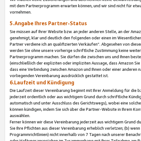
mit dem Partnerprogramm erwarten können, und wir sind nicht für etwa
vornehmen.
5.Angabe Ihres Partner-Status
Sie müssen auf Ihrer Website bzw. an jeder anderen Stelle, an der Am
genehmigt, klar und deutlich den folgenden oder einen im Wesentlichen
Partner verdiene ich an qualifizierten Verkäufen“. Abgesehen von die
werden Sie ohne unsere vorherige schriftliche Zustimmung keine weite
Partnerprogramm machen. Sie dürfen die zwischen uns und Ihnen best
(einschließlich der expliziten oder impliziten Aussage, dass Amazon Si
dass eine Verbindung zwischen Amazon und Ihnen oder einer anderen natü
vorliegenden Vereinbarung ausdrücklich gestattet ist.
6.Laufzeit und Kündigung
Die Laufzeit dieser Vereinbarung beginnt mit Ihrer Anmeldung für die 
jederzeit ordentlich oder aus wichtigem Grund durch schriftliche Kündi
automatisch und unter Ausschluss des Gerichtswegs), wobei eine solch
können kündigen, indem Sie sich über die Partner-Website in Ihrem Ko
auswählen.
Ferner können wir diese Vereinbarung jederzeit aus wichtigem Grund dur
Sie Ihre Pflichten aus dieser Vereinbarung erheblich verletzen; (b) wen
Programmrichtlinien) nicht innerhalb von 7 Tagen nach unserer Benachr
oder Haftungsansprüchen im Zusammenhang mit Ihrer Teilnahme am Pa