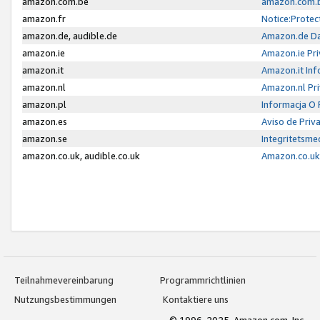
amazon.com.be
amazon.com.b
amazon.fr
Notice:Protec
amazon.de, audible.de
Amazon.de Da
amazon.ie
Amazon.ie Pri
amazon.it
Amazon.it Inf
amazon.nl
Amazon.nl Pri
amazon.pl
Informacja O
amazon.es
Aviso de Priv
amazon.se
Integritetsm
amazon.co.uk, audible.co.uk
Amazon.co.uk 
Teilnahmevereinbarung
Programmrichtlinien
Nutzungsbestimmungen
Kontaktiere uns