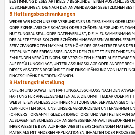
BESTIMMUNG DIESES ARTIKELS 7 BEGRÜNDET EINEN AUSSCHLUSS 
ZUSICHERUNGEN, DIE NACH DEN ANWENDBAREN GESETZLICHEN BE
8.Haftungsbeschränkungen
WEDER WIR NOCH UNSERE VERBUNDENEN UNTERNEHMEN ODER LIZEN
ODER EXEMPLARISCHE SCHÄDEN ODER SCHÄDEN AUFGRUND ENTGANG
NUTZUNGSAUSFALL ODER DATENVERLUST, DIE IM ZUSAMMENHANG MI
DES AUFTRETENS SOLCHER SCHÄDEN HINGEWIESEN WURDEN. FERN
SERVICEANGEBOTEN MAXIMAL DER HÖHE DES GESAMTBETRAGS DER 
ZEITPUNKT DES EREIGNISSES, DAS ZU DEM ZULETZT ENTSTANDENE
ZAHLENDEN VERGÜTUNGEN. SIE VERZICHTEN HIERMIT AUF ETWAIGE 
AUF ERFÜLLUNGSKLAGE, UNTERLASSUNGSKLAGE ODER ANDERE RECHT
DIESES ABSATZES BEGRÜNDET EINE EINSCHRÄNKUNG VON HAFTUNG
EINGESCHRÄNKT WERDEN KÖNNEN.
9.Haftungsfreistellung
SOFERN UND SOWEIT EIN HAFTUNGSAUSSCHLUSS NACH DEN ANWENDB
HAFTUNG FÜR ANGELEGENHEITEN AUS, DIE UNMITTELBAR ODER MITT
WEBSITE (EINSCHLIESSLICH IHRER NUTZUNG DER SERVICEANGEBOTE)
VERPFLICHTEN SICH, UNS, UNSERE VERBUNDENEN UNTERNEHMEN UN
(OFFICERS), ORGANMITGLIEDER (DIRECTORS) UND VERTRETER VON 
AUSLAGEN (EINSCHLIESSLICH ANGEMESSENER ANWALTSGEBÜHREN) FR
IHRER WEBSITE BZW. AUF IHRER WEBSITE ERSCHEINENDEM MATERIAL
MATERIALS MIT ANDEREN APPLIKATIONEN, INHALTEN ODER PROZESSE