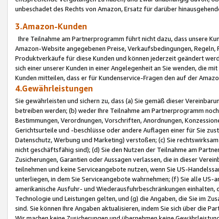
unbeschadet des Rechts von Amazon, Ersatz für darüber hinausgehen
3.Amazon-Kunden
Ihre Teilnahme am Partnerprogramm führt nicht dazu, dass unsere Kun
Amazon-Website angegebenen Preise, Verkaufsbedingungen, Regeln, Ri
Produktverkäufe für diese Kunden und können jederzeit geändert werde
sich einer unserer Kunden in einer Angelegenheit an Sie wenden, die 
Kunden mitteilen, dass er für Kundenservice-Fragen den auf der Ama
4.Gewährleistungen
Sie gewährleisten und sichern zu, dass (a) Sie gemäß dieser Vereinba
betreiben werden; (b) weder Ihre Teilnahme am Partnerprogramm noch d
Bestimmungen, Verordnungen, Vorschriften, Anordnungen, Konzessionen,
Gerichtsurteile und -beschlüsse oder andere Auflagen einer für Sie zu
Datenschutz, Werbung und Marketing) verstoßen; (c) Sie rechtswirksam 
nicht geschäftsfähig sind); (d) Sie den Nutzen der Teilnahme am Partne
Zusicherungen, Garantien oder Aussagen verlassen, die in dieser Verein
teilnehmen und keine Serviceangebote nutzen, wenn Sie US-Handelssa
unterliegen, in dem Sie Serviceangebote wahrnehmen; (f) Sie alle US
amerikanische Ausfuhr- und Wiederausfuhrbeschränkungen einhalten, 
Technologie und Leistungen gelten, und (g) die Angaben, die Sie im 
sind. Sie können Ihre Angaben aktualisieren, indem Sie sich über die 
Wir machen keine Zusicherungen und übernehmen keine Gewährleistun