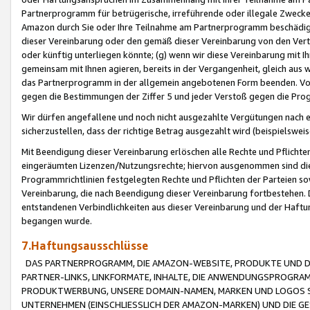
Partnerprogramm für betrügerische, irreführende oder illegale Zwecke
Amazon durch Sie oder Ihre Teilnahme am Partnerprogramm beschädig
dieser Vereinbarung oder den gemäß dieser Vereinbarung von den Vertr
oder künftig unterliegen könnte; (g) wenn wir diese Vereinbarung mit I
gemeinsam mit Ihnen agieren, bereits in der Vergangenheit, gleich aus
das Partnerprogramm in der allgemein angebotenen Form beenden. Vors
gegen die Bestimmungen der Ziffer 5 und jeder Verstoß gegen die Prog
Wir dürfen angefallene und noch nicht ausgezahlte Vergütungen nach 
sicherzustellen, dass der richtige Betrag ausgezahlt wird (beispielsw
Mit Beendigung dieser Vereinbarung erlöschen alle Rechte und Pflichte
eingeräumten Lizenzen/Nutzungsrechte; hiervon ausgenommen sind die in 
Programmrichtlinien festgelegten Rechte und Pflichten der Parteien sow
Vereinbarung, die nach Beendigung dieser Vereinbarung fortbestehen. D
entstandenen Verbindlichkeiten aus dieser Vereinbarung und der Haft
begangen wurde.
7.Haftungsausschlüsse
DAS PARTNERPROGRAMM, DIE AMAZON-WEBSITE, PRODUKTE UND DI
PARTNER-LINKS, LINKFORMATE, INHALTE, DIE ANWENDUNGSPROGR
PRODUKTWERBUNG, UNSERE DOMAIN-NAMEN, MARKEN UND LOGOS S
UNTERNEHMEN (EINSCHLIESSLICH DER AMAZON-MARKEN) UND DIE GE