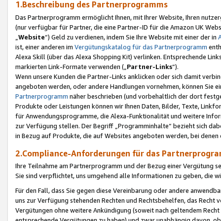
1.Beschreibung des Partnerprogramms
Das Partnerprogramm ermöglicht Ihnen, mit Ihrer Website, Ihren nutzer
(nur verfügbar für Partner, die eine Partner-ID für die Amazon UK We
„
Website
“) Geld zu verdienen, indem Sie Ihre Website mit einer der in
ist, einer anderen im
Vergütungskatalog für das Partnerprogramm
enth
Alexa Skill (über das Alexa Shopping Kit) verlinken. Entsprechende Lin
markierten Link-Formate verwenden („
Partner-Links
“).
Wenn unsere Kunden die Partner-Links anklicken oder sich damit verbi
angeboten werden, oder andere Handlungen vornehmen, können Sie eine
Partnerprogramm
näher beschrieben (und vorbehaltlich der dort festg
Produkte oder Leistungen können wir Ihnen Daten, Bilder, Texte, Linkfo
für Anwendungsprogramme, die Alexa-Funktionalität und weitere Inf
zur Verfügung stellen. Der Begriff „Programminhalte“ bezieht sich dabe
in Bezug auf Produkte, die auf Websites angeboten werden, bei denen 
2.Compliance-Anforderungen für das Partnerprog
Ihre Teilnahme am Partnerprogramm und der Bezug einer Vergütung setz
Sie sind verpflichtet, uns umgehend alle Informationen zu geben, die w
Für den Fall, dass Sie gegen diese Vereinbarung oder andere anwendba
uns zur Verfügung stehenden Rechten und Rechtsbehelfen, das Recht vo
Vergütungen ohne weitere Ankündigung (soweit nach geltendem Recht z
entsprechende Vergütungen zu haben) und zwar unabhängig davon, ob 