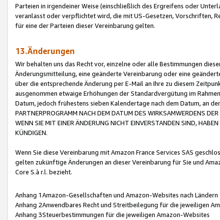
Parteien in irgendeiner Weise (einschließlich des Ergreifens oder Unt
veranlasst oder verpflichtet wird, die mit US-Gesetzen, Vorschriften,
für eine der Parteien dieser Vereinbarung gelten.
13.Änderungen
Wir behalten uns das Recht vor, einzelne oder alle Bestimmungen diese
Änderungsmitteilung, eine geänderte Vereinbarung oder eine geänderte 
über die entsprechende Änderung per E-Mail an Ihre zu diesem Zeitpun
ausgenommen etwaige Erhöhungen der Standardvergütung im Rahmen
Datum, jedoch frühestens sieben Kalendertage nach dem Datum, an de
PARTNERPROGRAMM NACH DEM DATUM DES WIRKSAMWERDENS DER Ä
WENN SIE MIT EINER ÄNDERUNG NICHT EINVERSTANDEN SIND, HABEN S
KÜNDIGEN.
Wenn Sie diese Vereinbarung mit Amazon France Services SAS geschlo
gelten zukünftige Änderungen an dieser Vereinbarung für Sie und Ama
Core S.à r.l. bezieht.
Anhang 1Amazon-Gesellschaften und Amazon-Websites nach Ländern
Anhang 2Anwendbares Recht und Streitbeilegung für die jeweiligen 
Anhang 3Steuerbestimmungen für die jeweiligen Amazon-Websites