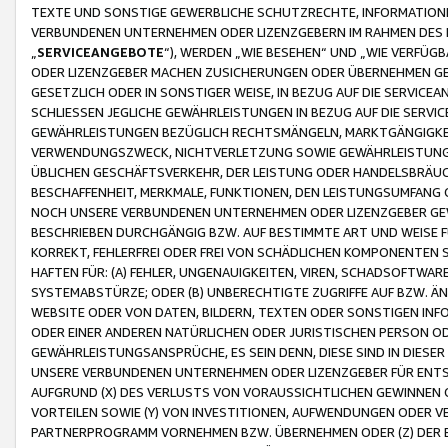
TEXTE UND SONSTIGE GEWERBLICHE SCHUTZRECHTE, INFORMATIONE
VERBUNDENEN UNTERNEHMEN ODER LIZENZGEBERN IM RAHMEN DES
„
SERVICEANGEBOTE
“), WERDEN „WIE BESEHEN“ UND „WIE VERFÜ
ODER LIZENZGEBER MACHEN ZUSICHERUNGEN ODER ÜBERNEHMEN GEW
GESETZLICH ODER IN SONSTIGER WEISE, IN BEZUG AUF DIE SERVI
SCHLIESSEN JEGLICHE GEWÄHRLEISTUNGEN IN BEZUG AUF DIE SERVI
GEWÄHRLEISTUNGEN BEZÜGLICH RECHTSMÄNGELN, MARKTGÄNGIGKEIT
VERWENDUNGSZWECK, NICHTVERLETZUNG SOWIE GEWÄHRLEISTUNGEN 
ÜBLICHEN GESCHÄFTSVERKEHR, DER LEISTUNG ODER HANDELSBRÄUCH
BESCHAFFENHEIT, MERKMALE, FUNKTIONEN, DEN LEISTUNGSUMFANG 
NOCH UNSERE VERBUNDENEN UNTERNEHMEN ODER LIZENZGEBER GEWÄ
BESCHRIEBEN DURCHGÄNGIG BZW. AUF BESTIMMTE ART UND WEISE
KORREKT, FEHLERFREI ODER FREI VON SCHÄDLICHEN KOMPONENTEN
HAFTEN FÜR: (A) FEHLER, UNGENAUIGKEITEN, VIREN, SCHADSOFTW
SYSTEMABSTÜRZE; ODER (B) UNBERECHTIGTE ZUGRIFFE AUF BZW. 
WEBSITE ODER VON DATEN, BILDERN, TEXTEN ODER SONSTIGEN INF
ODER EINER ANDEREN NATÜRLICHEN ODER JURISTISCHEN PERSON OD
GEWÄHRLEISTUNGSANSPRÜCHE, ES SEIN DENN, DIESE SIND IN DIES
UNSERE VERBUNDENEN UNTERNEHMEN ODER LIZENZGEBER FÜR EN
AUFGRUND (X) DES VERLUSTS VON VORAUSSICHTLICHEN GEWINNEN
VORTEILEN SOWIE (Y) VON INVESTITIONEN, AUFWENDUNGEN ODER VE
PARTNERPROGRAMM VORNEHMEN BZW. ÜBERNEHMEN ODER (Z) DER 