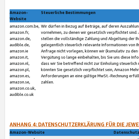
Amazon-
Steuerliche Bestimmungen
Website
amazon.com.be,
Wir dürfen in Bezug auf Beträge, auf deren Auszahlun
amazon.fr,
vornehmen, zu denen wir gesetzlich verpflichtet sind
amazon.de,
stellen die vollständige Zahlung und Abgeltung der 
audible.de,
gelegentlich steuerlich relevante Informationen von I
amazon.ie
Anfrage nicht vorlegen, können wir (kumulativ zu de
amazon.it,
Vergütung so lange einbehalten, bis Sie uns diese Inf
amazon.nl,
dass wir Sie betreffend nicht zur Einholung steuerlich 
amazon.pl,
könnten Sie gesetzlich verpflichtet sein, Amazon Meh
amazon.es,
Anforderungen an eine gültige MwSt.-Rechnung erfüllt
amazon.se,
zahlen.
amazon.co.uk,
audible.co.uk
ANHANG 4: DATENSCHUTZERKLÄRUNG FÜR DIE JEWE
Amazon-Website
Datenschutz