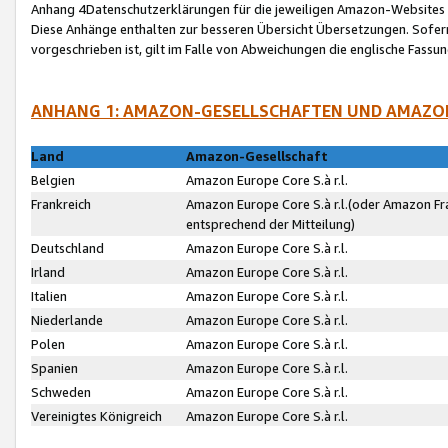
Anhang 4Datenschutzerklärungen für die jeweiligen Amazon-Websites
Diese Anhänge enthalten zur besseren Übersicht Übersetzungen. Sofe
vorgeschrieben ist, gilt im Falle von Abweichungen die englische Fass
ANHANG 1: AMAZON-GESELLSCHAFTEN UND AMAZO
Land
Amazon-Gesellschaft
Belgien
Amazon Europe Core S.à r.l.
Frankreich
Amazon Europe Core S.à r.l.(oder Amazon Fr
entsprechend der Mitteilung)
Deutschland
Amazon Europe Core S.à r.l.
Irland
Amazon Europe Core S.à r.l.
Italien
Amazon Europe Core S.à r.l.
Niederlande
Amazon Europe Core S.à r.l.
Polen
Amazon Europe Core S.à r.l.
Spanien
Amazon Europe Core S.à r.l.
Schweden
Amazon Europe Core S.à r.l.
Vereinigtes Königreich
Amazon Europe Core S.à r.l.