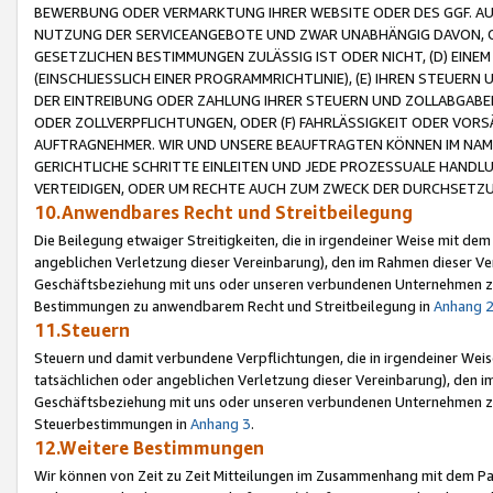
BEWERBUNG ODER VERMARKTUNG IHRER WEBSITE ODER DES GGF. AUF 
NUTZUNG DER SERVICEANGEBOTE UND ZWAR UNABHÄNGIG DAVON, O
GESETZLICHEN BESTIMMUNGEN ZULÄSSIG IST ODER NICHT, (D) EINE
(EINSCHLIESSLICH EINER PROGRAMMRICHTLINIE), (E) IHREN STEUER
DER EINTREIBUNG ODER ZAHLUNG IHRER STEUERN UND ZOLLABGAB
ODER ZOLLVERPFLICHTUNGEN, ODER (F) FAHRLÄSSIGKEIT ODER VORS
AUFTRAGNEHMER. WIR UND UNSERE BEAUFTRAGTEN KÖNNEN IM NAME
GERICHTLICHE SCHRITTE EINLEITEN UND JEDE PROZESSUALE HAND
VERTEIDIGEN, ODER UM RECHTE AUCH ZUM ZWECK DER DURCHSETZU
10.Anwendbares Recht und Streitbeilegung
Die Beilegung etwaiger Streitigkeiten, die in irgendeiner Weise mit de
angeblichen Verletzung dieser Vereinbarung), den im Rahmen dieser Ve
Geschäftsbeziehung mit uns oder unseren verbundenen Unternehmen zu
Bestimmungen zu anwendbarem Recht und Streitbeilegung in
Anhang 
11.Steuern
Steuern und damit verbundene Verpflichtungen, die in irgendeiner Wei
tatsächlichen oder angeblichen Verletzung dieser Vereinbarung), den 
Geschäftsbeziehung mit uns oder unseren verbundenen Unternehmen z
Steuerbestimmungen in
Anhang 3
.
12.Weitere Bestimmungen
Wir können von Zeit zu Zeit Mitteilungen im Zusammenhang mit dem Par