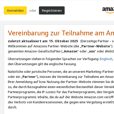
Anmelden
Registrieren
oder
Vereinbarung zur Teilnahme am 
zuletzt aktualisiert am
:
15. Oktober 2025
(Derzeitige Partner - 
Willkommen auf Amazons Partner-Website (die „
Partner-Website
“)
genannten Amazon-Gesellschaften („
Amazon
“ oder „
uns
“ oder ähnli
Übersetzungen stehen in folgenden Sprachen zur Verfügung :
Englisch
,
den Übersetzungen gilt die englische Fassung.
Natürliche oder juristische Personen, die an unserem Marketing-Partn
oder ein „
Partner
“), müssen die Vereinbarung zur Teilnahme am Ama
Ihrer Anmeldung auf bzw. Nutzung der Partner-Website stimmen Sie die
zu, die durch Bezugnahme einen wesentlichen Bestandteil dieser Verei
Partnerprogramm, die IP-Lizenz für das Partnerprogramm, den Vergütu
Partnerprogramm). Inhalte, die du auf der Website Amazon.com veröffe
des Verbots von Kundenrezensionen, die gegen eine Vergütung erstellt, 
durch.