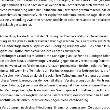
usgenommen dies ist nach dem anwendbaren Recht erforderlich, werden Sie 
f diese Vereinbarung oder Ihre Teilnahme am Partnerprogramm machen. Sie d
usschmücken (einschließlich der expliziten oder impliziten Aussage, dass A
 eine Verbindung zwischen Amazon und Ihnen oder einer anderen natürlichen 
rücklich gestattet ist.
r Anmeldung für die bzw. mit der Nutzung der Partner-Website. Diese Vereinb
gung an die jeweils andere Partei gekündigt werden (falls nach lokalem Rech
n Kalendertage nach Ausspruch der Kündigung wirksam wird. Sie können kündi
ngen“ die Option zum Schließen Ihres Kontos auswählen.
 wichtigem Grund durch schriftliche Kündigung an Sie fristlos kündigen oder I
 Sie darüber hinaus anderweitige Verstöße gegen diese Vereinbarung (einschli
ben; (c) wenn wir befürchten, dass Amazon potenziellen Rechts- oder Haftu
nnte; (d) wenn Ihre Teilnahme am Partnerprogramm für betrügerische, irref
das Ansehen von Amazon durch Sie oder Ihre Teilnahme am Partnerprogramm b
ieser Vereinbarung oder den gemäß dieser Vereinbarung von den Vertragspa
liegen könnte; (g) wenn wir diese Vereinbarung mit Ihnen oder anderen Perso
 der Vergangenheit, gleich aus welchem Grund, gekündigt hatten (oder Ihr Ko
rm beenden. Vorsorglich und ohne Einschränkung des vorstehenden Absatzes
richtlinien als erheblicher Verstoß gegen diese Vereinbarung.
e Vergütungen nach einer Kündigung für einen angemessenen Zeitraum zurückb