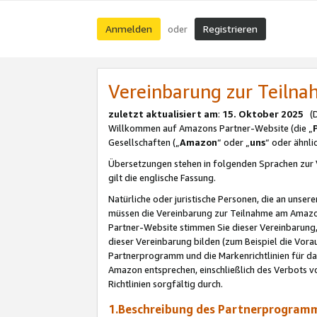
Anmelden
Registrieren
oder
Vereinbarung zur Teil
zuletzt aktualisiert am
:
15. Oktober 2025
(De
Willkommen auf Amazons Partner-Website (die „
Gesellschaften („
Amazon
“ oder „
uns
“ oder ähnl
Übersetzungen stehen in folgenden Sprachen zur 
gilt die englische Fassung.
Natürliche oder juristische Personen, die an uns
müssen die Vereinbarung zur Teilnahme am Amaz
Partner-Website stimmen Sie dieser Vereinbarung,
dieser Vereinbarung bilden (zum Beispiel die Vo
Partnerprogramm und die Markenrichtlinien für da
Amazon entsprechen, einschließlich des Verbots vo
Richtlinien sorgfältig durch.
1.Beschreibung des Partnerprogra