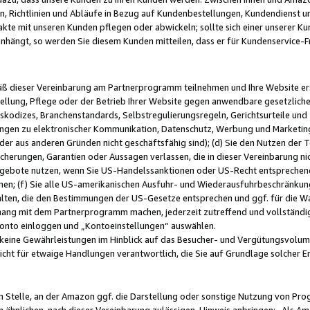
, Richtlinien und Abläufe in Bezug auf Kundenbestellungen, Kundendienst 
kte mit unseren Kunden pflegen oder abwickeln; sollte sich einer unserer Ku
nhängt, so werden Sie diesem Kunden mitteilen, dass er für Kundenservic
emäß dieser Vereinbarung am Partnerprogramm teilnehmen und Ihre Website er
ellung, Pflege oder der Betrieb Ihrer Website gegen anwendbare gesetzlich
skodizes, Branchenstandards, Selbstregulierungsregeln, Gerichtsurteile und 
ngen zu elektronischer Kommunikation, Datenschutz, Werbung und Marketing)
 oder aus anderen Gründen nicht geschäftsfähig sind); (d) Sie den Nutzen de
cherungen, Garantien oder Aussagen verlassen, die in dieser Vereinbarung nich
gebote nutzen, wenn Sie US-Handelssanktionen oder US-Recht entsprechen
men; (f) Sie alle US-amerikanischen Ausfuhr- und Wiederausfuhrbeschränkun
ten, die den Bestimmungen der US-Gesetze entsprechen und ggf. für die Wa
hang mit dem Partnerprogramm machen, jederzeit zutreffend und vollständig 
 Konto einloggen und „Kontoeinstellungen“ auswählen.
keine Gewährleistungen im Hinblick auf das Besucher- und Vergütungsvolu
icht für etwaige Handlungen verantwortlich, die Sie auf Grundlage solcher
en Stelle, an der Amazon ggf. die Darstellung oder sonstige Nutzung von Pr
 ähnlichen, nach dieser Vereinbarung zulässigen, Hinweis anbringen: „Als Ama