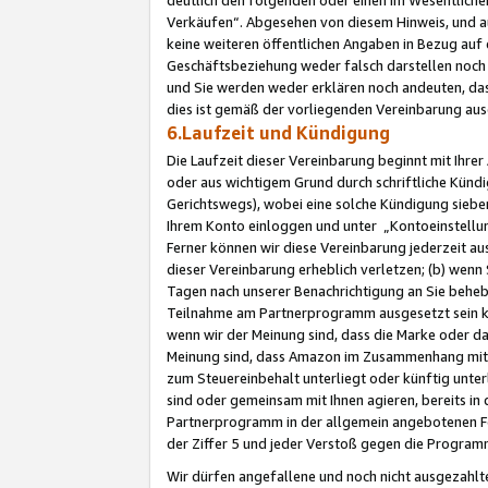
Verkäufen“. Abgesehen von diesem Hinweis, und a
keine weiteren öffentlichen Angaben in Bezug au
Geschäftsbeziehung weder falsch darstellen noch a
und Sie werden weder erklären noch andeuten, dass
dies ist gemäß der vorliegenden Vereinbarung ausd
6.Laufzeit und Kündigung
Die Laufzeit dieser Vereinbarung beginnt mit Ihre
oder aus wichtigem Grund durch schriftliche Kündi
Gerichtswegs), wobei eine solche Kündigung siebe
Ihrem Konto einloggen und unter „Kontoeinstellu
Ferner können wir diese Vereinbarung jederzeit aus
dieser Vereinbarung erheblich verletzen; (b) wenn
Tagen nach unserer Benachrichtigung an Sie behe
Teilnahme am Partnerprogramm ausgesetzt sein kö
wenn wir der Meinung sind, dass die Marke oder 
Meinung sind, dass Amazon im Zusammenhang mit d
zum Steuereinbehalt unterliegt oder künftig unter
sind oder gemeinsam mit Ihnen agieren, bereits in
Partnerprogramm in der allgemein angebotenen Fo
der Ziffer 5 und jeder Verstoß gegen die Programm
Wir dürfen angefallene und noch nicht ausgezahlt