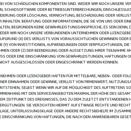
FREI VON SCHÄDLICHEN KOMPONENTEN SIND. WEDER WIR NOCH UNSERE 
VIREN, SCHADSOFTWARE ODER BETRIEBSUNTERBRECHUNGEN, EINSCHLIESSL
ÄNDERUNG ODER LÖSCHUNG, VERNICHTUNG, BESCHÄDIGUNG ODER VERLUST 
INHALTEN. BERATUNG ODER INFORMATIONEN, DIE SIE VON UNS ODER EIN
LTEN, BEGRÜNDEN KEINE GEWÄHRLEISTUNGSANSPRÜCHE, ES SEIN DENN, DI
WEDER WIR NOCH UNSERE VERBUNDENEN UNTERNEHMEN ODER LIZENZGEBE
FGRUND (X) DES VERLUSTS VON VORAUSSICHTLICHEN GEWINNEN ODER 
 (Y) VON INVESTITIONEN, AUFWENDUNGEN ODER VERPFLICHTUNGEN, DIE 
EN ODER (Z) DER BEENDIGUNG ODER AUSSETZUNG IHRER TEILNAHME A
LUSS ODER EINE EINSCHRÄNKUNG VON GEWÄHRLEISTUNGEN, HAFTUNGEN O
NICHT AUSGESCHLOSSEN ODER EINGESCHRÄNKT WERDEN KÖNNEN.
EHMEN ODER LIZENZGEBER HAFTEN FÜR MITTELBARE, NEBEN- ODER FOL
R EINNAHMEN ODER GEWINNE, VERLUST VON FIRMENWERT, NUTZUNGSAU
TSTEHEN, SELBST WENN WIR AUF DIE MÖGLICHKEIT DES AUFTRETENS S
MENHANG MIT DEN SERVICEANGEBOTEN MAXIMAL DER HÖHE DES GESAMT
M ZEITPUNKT DES EREIGNISSES, DAS ZU DEM ZULETZT ENTSTANDENEN 
ERGÜTUNGEN. SIE VERZICHTEN HIERMIT AUF ETWAIGE RECHTE UND RECHT
KLAGE, UNTERLASSUNGSKLAGE ODER ANDERE RECHTSBEHELFE IM ZUSAMME
NE EINSCHRÄNKUNG VON HAFTUNGEN, DIE NACH DEN ANWENDBAREN GESE