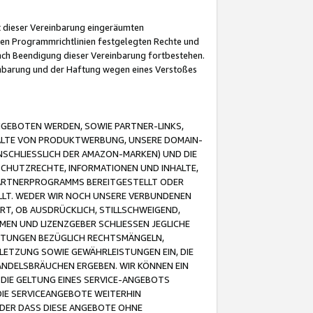
it dieser Vereinbarung eingeräumten
 den Programmrichtlinien festgelegten Rechte und
 nach Beendigung dieser Vereinbarung fortbestehen.
einbarung und der Haftung wegen eines Verstoßes
GEBOTEN WERDEN, SOWIE PARTNER-LINKS,
ALTE VON PRODUKTWERBUNG, UNSERE DOMAIN-
SCHLIESSLICH DER AMAZON-MARKEN) UND DIE
SCHUTZRECHTE, INFORMATIONEN UND INHALTE,
PARTNERPROGRAMMS BEREITGESTELLT ODER
ELLT. WEDER WIR NOCH UNSERE VERBUNDENEN
T, OB AUSDRÜCKLICH, STILLSCHWEIGEND,
MEN UND LIZENZGEBER SCHLIESSEN JEGLICHE
ISTUNGEN BEZÜGLICH RECHTSMÄNGELN,
LETZUNG SOWIE GEWÄHRLEISTUNGEN EIN, DIE
ANDELSBRÄUCHEN ERGEBEN. WIR KÖNNEN EIN
 DIE GELTUNG EINES SERVICE-ANGEBOTS
IE SERVICEANGEBOTE WEITERHIN
ODER DASS DIESE ANGEBOTE OHNE