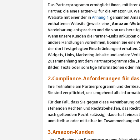
Das Partnerprogramm ermöglicht Ihnen, mit Ihrer W
Partner, die eine Partner-ID für die Amazon UK W
Website mit einer der in
Anhang 1
genannten Amazon
enthaltenen Website (jeweils eine „
Amazon-Webs
Vereinbarung entsprechen und die von uns bereitg
Wenn unsere Kunden die Partner-Links anklicken 
andere Handlungen vornehmen, können Sie eine Ver
der dort festgelegten Einschränkungen) erhalten. 
Widgets, Links, Marketing-Inhalte und andere Ver
Zusammenhang mit dem Partnerprogramm (die „
Bilder, Texte oder sonstige Informationen oder In
2.Compliance-Anforderungen für d
Ihre Teilnahme am Partnerprogramm und der Bezug 
Sie sind verpflichtet, uns umgehend alle Informat
Für den Fall, dass Sie gegen diese Vereinbarung 
stehenden Rechten und Rechtsbehelfen, das Recht
nach geltendem Recht zulässig) dauerhaft einzus
unmittelbar oder mittelbar im Zusammenhang mit
3.Amazon-Kunden
Ihre Teilnahme am Partnerprogramm führt nicht d