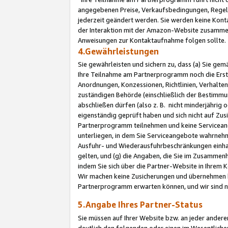
angegebenen Preise, Verkaufsbedingungen, Regeln
jederzeit geändert werden. Sie werden keine Konta
der Interaktion mit der Amazon-Website zusamme
Anweisungen zur Kontaktaufnahme folgen sollte.
4.Gewährleistungen
Sie gewährleisten und sichern zu, dass (a) Sie g
Ihre Teilnahme am Partnerprogramm noch die Erst
Anordnungen, Konzessionen, Richtlinien, Verhalten
zuständigen Behörde (einschließlich der Bestimmu
abschließen dürfen (also z. B. nicht minderjährig
eigenständig geprüft haben und sich nicht auf Zusi
Partnerprogramm teilnehmen und keine Servicean
unterliegen, in dem Sie Serviceangebote wahrneh
Ausfuhr- und Wiederausfuhrbeschränkungen einhal
gelten, und (g) die Angaben, die Sie im Zusammen
indem Sie sich über die Partner-Website in Ihrem
Wir machen keine Zusicherungen und übernehmen 
Partnerprogramm erwarten können, und wir sind n
5.Angabe Ihres Partner-Status
Sie müssen auf Ihrer Website bzw. an jeder ander
deutlich den folgenden oder einen im Wesentlichen