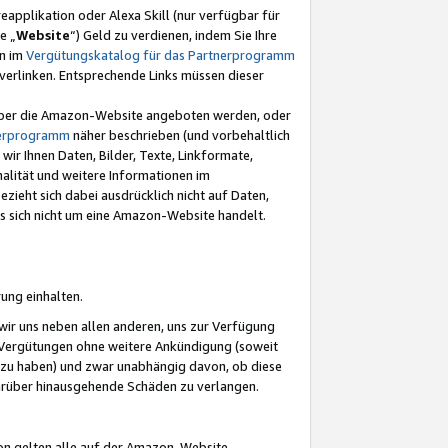
eapplikation oder Alexa Skill (nur verfügbar für
e „
Website
“) Geld zu verdienen, indem Sie Ihre
en im
Vergütungskatalog für das Partnerprogramm
t) verlinken. Entsprechende Links müssen dieser
e über die Amazon-Website angeboten werden, oder
nerprogramm
näher beschrieben (und vorbehaltlich
ir Ihnen Daten, Bilder, Texte, Linkformate,
alität und weitere Informationen im
zieht sich dabei ausdrücklich nicht auf Daten,
es sich nicht um eine Amazon-Website handelt.
rung einhalten.
ir uns neben allen anderen, uns zur Verfügung
n Vergütungen ohne weitere Ankündigung (soweit
 zu haben) und zwar unabhängig davon, ob diese
darüber hinausgehende Schäden zu verlangen.
on gelten alle auf der Amazon-Website