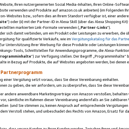
ebsite, Ihren nutzergenerierten Social Media-Inhalten, Ihren Online-Softwar
ebsite verwenden und Produkte auf amazon.co.uk anbieten) (im Folgenden Ihr
-Websites bzw., sofern dies an Ihrem Standort verfügbar ist, einer ander
ite
“) oder (ii) mit der Partner-ID in Alexa Skill (über das Alexa Shopping Ki
estellten markierten Link-Formate verwenden („
Partner-Links
“).
oder sich damit verbinden, um ein Produkt oder Leistungen zu erwerben, di
gütung für qualifizierte Verkäufe, wie im
Vergütungskatalog für das Part
Zur Unterstützung Ihrer Werbung für diese Produkte oder Leistungen können w
linkungs-Tools, Schnittstellen für Anwendungsprogramme, die Alexa-Funktion
Programminhalte
“) zur Verfügung stellen. Der Begriff „Programminhalte“ be
halte in Bezug auf Produkte, die auf Websites angeboten werden, bei denen 
as Partnerprogramm
einer Vergütung setzt voraus, dass Sie diese Vereinbarung einhalten.
ionen zu geben, die wir anfordern, um zu überprüfen, dass Sie diese Vereinba
oder andere anwendbare Marketingverträge von Amazon verstoßen, behalten w
 vor, sämtliche im Rahmen dieser Vereinbarung andernfalls an Sie zahlbare
tellen (und Sie stimmen zu, keinen Anspruch auf entsprechende Vergütungen
 dem Verstoß stehen, und unbeschadet des Rechts von Amazon, Ersatz für 
azu, dass unsere Kunden zu Ihren Kunden werden. Zwischen Ihnen und Amaz