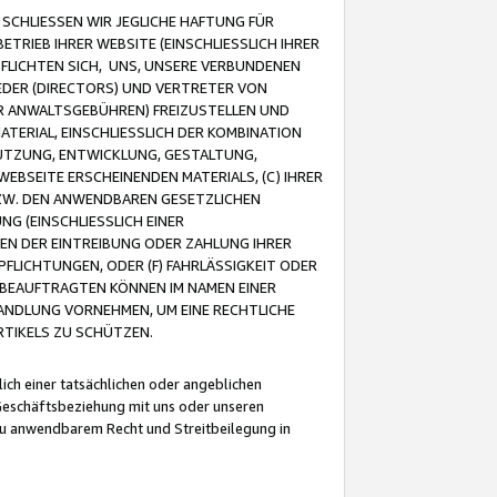
CHLIESSEN WIR JEGLICHE HAFTUNG FÜR
TRIEB IHRER WEBSITE (EINSCHLIESSLICH IHRER
FLICHTEN SICH, UNS, UNSERE VERBUNDENEN
EDER (DIRECTORS) UND VERTRETER VON
R ANWALTSGEBÜHREN) FREIZUSTELLEN UND
ATERIAL, EINSCHLIESSLICH DER KOMBINATION
NUTZUNG, ENTWICKLUNG, GESTALTUNG,
EBSEITE ERSCHEINENDEN MATERIALS, (C) IHRER
ZW. DEN ANWENDBAREN GESETZLICHEN
NG (EINSCHLIESSLICH EINER
BEN DER EINTREIBUNG ODER ZAHLUNG IHRER
LICHTUNGEN, ODER (F) FAHRLÄSSIGKEIT ODER
 BEAUFTRAGTEN KÖNNEN IM NAMEN EINER
HANDLUNG VORNEHMEN, UM EINE RECHTLICHE
TIKELS ZU SCHÜTZEN.
ich einer tatsächlichen oder angeblichen
Geschäftsbeziehung mit uns oder unseren
u anwendbarem Recht und Streitbeilegung in