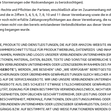
ge Stornierungen oder Rücksendungen zu berücksichtigen).
 Rechte und Pflichten der Parteien, einschließlich aller im Zusammenhang m
 die in Ziffern 3, 4, 5, 6, 7, 8, 10 und 11 dieser Vereinbarung sowie die in
er noch nicht erfüllte Zahlungsverpflichtungen aus dieser Vereinbarung, die
arteien nicht von den bereits entstandenen Verbindlichkeiten aus dieser Ver
gung begangen wurde.
 PRODUKTE UND DIENSTLEISTUNGEN, DIE AUF DER AMAZON-WEBSITE AN
GRAMMIERSCHNITTSTELLE FÜR PRODUKTWERBUNG, DATENFEEDS UND INH
-NAMEN, MARKEN UND LOGOS UNSERER VERBUNDENEN UNTERNEHMEN (EIN
IONEN, MATERIAL, DATEN, BILDER, TEXTE UND SONSTIGE GEWERBLICHE 
EREN VERBUNDENEN UNTERNEHMEN ODER LIZENZGEBERN IM RAHMEN DES 
NGEBOTE
“), WERDEN „WIE BESEHEN“ UND „WIE VERFÜGBAR“ BEREITGEST
CHERUNGEN ODER ÜBERNEHMEN GEWÄHRLEISTUNGEN GLEICH WELCHER AR
ZUG AUF DIE SERVICEANGEBOTE. WIR UND UNSERE VERBUNDENEN UNTERNEH
ANGEBOTE AUS; DIES SCHLIESST ETWAIGE STILLSCHWEIGENDE GEWÄHRLE
LITÄT, EIGNUNG FÜR EINEN BESTIMMTEN VERWENDUNGSZWECK, NICHTVER
OGENHEITEN, DEM ÜBLICHEN GESCHÄFTSVERKEHR, DER LEISTUNG ODER H
 BESCHAFFENHEIT, MERKMALE, FUNKTIONEN, DEN LEISTUNGSUMFANG ODER
VERBUNDENEN UNTERNEHMEN ODER LIZENZGEBER GEWÄHRLEISTEN, DASS D
HGÄNGIG BZW. AUF BESTIMMTE ART UND WEISE FUNKTIONIEREN WERDEN 