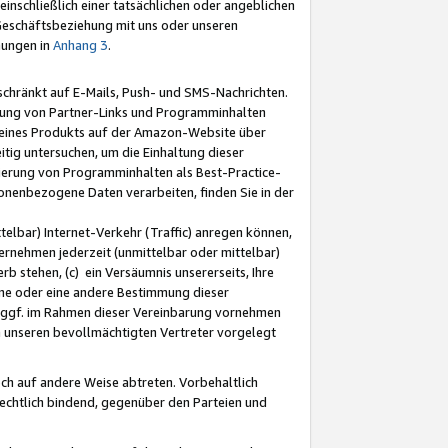
nschließlich einer tatsächlichen oder angeblichen
Geschäftsbeziehung mit uns oder unseren
mungen in
Anhang 3
.
schränkt auf E-Mails, Push- und SMS-Nachrichten.
ellung von Partner-Links und Programminhalten
 eines Produkts auf der Amazon-Website über
tig untersuchen, um die Einhaltung dieser
ntierung von Programminhalten als Best-Practice-
sonenbezogene Daten verarbeiten, finden Sie in der
telbar) Internet-Verkehr (Traffic) anregen können,
rnehmen jederzeit (unmittelbar oder mittelbar)
b stehen, (c) ein Versäumnis unsererseits, Ihre
fene oder eine andere Bestimmung dieser
r ggf. im Rahmen dieser Vereinbarung vornehmen
ch unseren bevollmächtigten Vertreter vorgelegt
ch auf andere Weise abtreten. Vorbehaltlich
rechtlich bindend, gegenüber den Parteien und