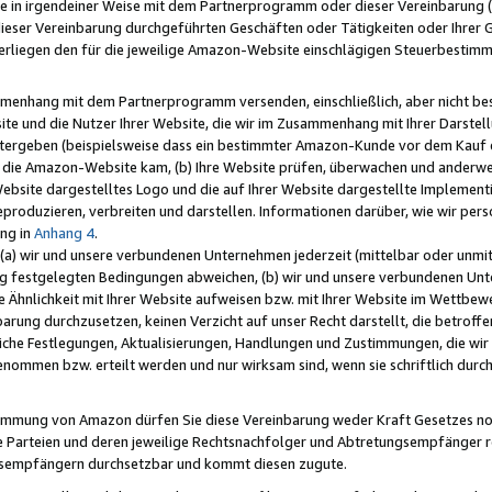
e in irgendeiner Weise mit dem Partnerprogramm oder dieser Vereinbarung (ei
ieser Vereinbarung durchgeführten Geschäften oder Tätigkeiten oder Ihrer 
liegen den für die jeweilige Amazon-Website einschlägigen Steuerbestim
mmenhang mit dem Partnerprogramm versenden, einschließlich, aber nicht be
site und die Nutzer Ihrer Website, die wir im Zusammenhang mit Ihrer Darst
itergeben (beispielsweise dass ein bestimmter Amazon-Kunde vor dem Kauf
uf die Amazon-Website kam, (b) Ihre Website prüfen, überwachen und anderwei
r Website dargestelltes Logo und die auf Ihrer Website dargestellte Impleme
reproduzieren, verbreiten und darstellen. Informationen darüber, wie wir per
ng in
Anhang 4
.
 (a) wir und unsere verbundenen Unternehmen jederzeit (mittelbar oder unmit
ng festgelegten Bedingungen abweichen, (b) wir und unsere verbundenen Unte
 Ähnlichkeit mit Ihrer Website aufweisen bzw. mit Ihrer Website im Wettbewer
barung durchzusetzen, keinen Verzicht auf unser Recht darstellt, die betrof
liche Festlegungen, Aktualisierungen, Handlungen und Zustimmungen, die wi
enommen bzw. erteilt werden und nur wirksam sind, wenn sie schriftlich dur
stimmung von Amazon dürfen Sie diese Vereinbarung weder Kraft Gesetzes no
die Parteien und deren jeweilige Rechtsnachfolger und Abtretungsempfänger 
ngsempfängern durchsetzbar und kommt diesen zugute.