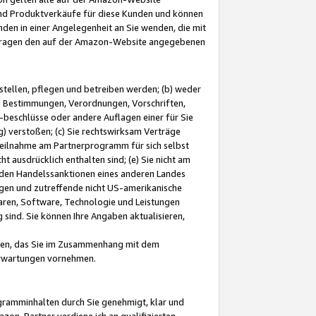
und Produktverkäufe für diese Kunden und können
nden in einer Angelegenheit an Sie wenden, die mit
e-Fragen den auf der Amazon-Website angegebenen
stellen, pflegen und betreiben werden; (b) weder
e Bestimmungen, Verordnungen, Vorschriften,
-beschlüsse oder andere Auflagen einer für Sie
 verstoßen; (c) Sie rechtswirksam Verträge
r Teilnahme am Partnerprogramm für sich selbst
t ausdrücklich enthalten sind; (e) Sie nicht am
den Handelssanktionen eines anderen Landes
gen und zutreffende nicht US-amerikanische
ren, Software, Technologie und Leistungen
sind. Sie können Ihre Angaben aktualisieren,
men, das Sie im Zusammenhang mit dem
 Erwartungen vornehmen.
ogramminhalten durch Sie genehmigt, klar und
zon-Partner verdiene ich an qualifizierten