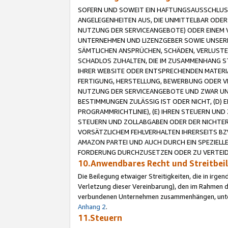
SOFERN UND SOWEIT EIN HAFTUNGSAUSSCHLUSS
ANGELEGENHEITEN AUS, DIE UNMITTELBAR ODER 
NUTZUNG DER SERVICEANGEBOTE) ODER EINEM V
UNTERNEHMEN UND LIZENZGEBER SOWIE UNSERE 
SÄMTLICHEN ANSPRÜCHEN, SCHÄDEN, VERLUSTE
SCHADLOS ZUHALTEN, DIE IM ZUSAMMENHANG STE
IHRER WEBSITE ODER ENTSPRECHENDEN MATERIA
FERTIGUNG, HERSTELLUNG, BEWERBUNG ODER VE
NUTZUNG DER SERVICEANGEBOTE UND ZWAR UN
BESTIMMUNGEN ZULÄSSIG IST ODER NICHT, (D) 
PROGRAMMRICHTLINIE), (E) IHREN STEUERN UN
STEUERN UND ZOLLABGABEN ODER DER NICHTER
VORSÄTZLICHEM FEHLVERHALTEN IHRERSEITS BZ
AMAZON PARTEI UND AUCH DURCH EIN SPEZIELL
FORDERUNG DURCHZUSETZEN ODER ZU VERTEIDI
10.Anwendbares Recht und Streitbe
Die Beilegung etwaiger Streitigkeiten, die in irg
Verletzung dieser Vereinbarung), den im Rahmen d
verbundenen Unternehmen zusammenhängen, unterl
Anhang 2
.
11.Steuern