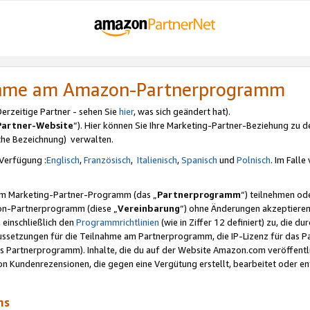
nahme am Amazon-Partnerprogramm
rzeitige Partner - sehen Sie
hier
, was sich geändert hat).
Partner-Website
“). Hier können Sie Ihre Marketing-Partner-Beziehung zu d
iche Bezeichnung) verwalten.
Verfügung :
Englisch
,
Französisch
,
Italienisch
,
Spanisch
und
Polnisch
. Im Fall
erem Marketing-Partner-Programm (das „
Partnerprogramm
“) teilnehmen od
on-Partnerprogramm (diese „
Vereinbarung
“) ohne Änderungen akzeptieren
 einschließlich den
Programmrichtlinien
(wie in Ziffer 12 definiert) zu, die 
raussetzungen für die Teilnahme am Partnerprogramm, die IP-Lizenz für das
s Partnerprogramm). Inhalte, die du auf der Website Amazon.com veröffentl
n Kundenrezensionen, die gegen eine Vergütung erstellt, bearbeitet oder ent
mms