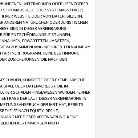
VERBUNDENEN UNTERNEHMEN ODER LIZENZGEBER
ICH STROMAUSFÄLLE ODER SYSTEMABSTÜRZE;
IHRER WEBSITE ODER VON DATEN, BILDERN,
ER ANDEREN NATÜRLICHEN ODER JURISTISCHEN
ESE SIND IN DIESER VEREINBARUNG
R FÜR ENTSCHÄDIGUNGSLEISTUNGEN,
EINNAHMEN, ERWARTETEN UMSÄTZEN,
SIE IM ZUSAMMENHANG MIT IHRER TEILNAHME AM
M PARTNERPROGRAMM. KEINE BESTIMMUNG
DER ZUSICHERUNGEN, DIE NACH DEN
GESCHÄDEN, KONKRETE ODER EXEMPLARISCHE
SFALL ODER DATENVERLUST, DIE IM
OLCHER SCHÄDEN HINGEWIESEN WURDEN. FERNER
BETRAGS DER LAUT DIESER VEREINBARUNG IN
HAFTUNGSANSPRUCH GEFÜHRT HAT, BEREITS
SBEHELFE NACH EQUITY-RECHT,
NHANG MIT DIESER VEREINBARUNG. KEINE
TZLICHEN BESTIMMUNGEN NICHT