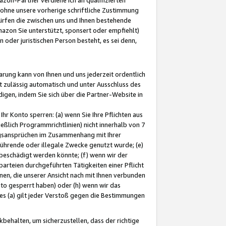
ohne unsere vorherige schriftliche Zustimmung
ürfen die zwischen uns und Ihnen bestehende
mazon Sie unterstützt, sponsert oder empfiehlt)
oder juristischen Person besteht, es sei denn,
arung kann von Ihnen und uns jederzeit ordentlich
t zulässig automatisch und unter Ausschluss des
gen, indem Sie sich über die Partner-Website in
hr Konto sperren: (a) wenn Sie Ihre Pflichten aus
eßlich Programmrichtlinien) nicht innerhalb von 7
ngsansprüchen im Zusammenhang mit Ihrer
ührende oder illegale Zwecke genutzt wurde; (e)
eschädigt werden könnte; (f) wenn wir der
rteien durchgeführten Tätigkeiten einer Pflicht
nen, die unserer Ansicht nach mit Ihnen verbunden
nto gesperrt haben) oder (h) wenn wir das
 (a) gilt jeder Verstoß gegen die Bestimmungen
ehalten, um sicherzustellen, dass der richtige