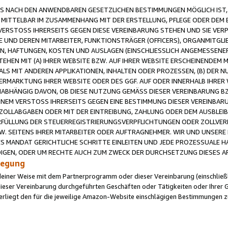
 NACH DEN ANWENDBAREN GESETZLICHEN BESTIMMUNGEN MÖGLICH IST, S
MITTELBAR IM ZUSAMMENHANG MIT DER ERSTELLUNG, PFLEGE ODER DEM BE
ERSTOSS IHRERSEITS GEGEN DIESE VEREINBARUNG STEHEN UND SIE VERP
UND DEREN MITARBEITER, FUNKTIONSTRÄGER (OFFICERS), ORGANMITGLI
N, HAFTUNGEN, KOSTEN UND AUSLAGEN (EINSCHLIESSLICH ANGEMESSENE
HEN MIT (A) IHRER WEBSITE BZW. AUF IHRER WEBSITE ERSCHEINENDEM M
LS MIT ANDEREN APPLIKATIONEN, INHALTEN ODER PROZESSEN, (B) DER 
RMARKTUNG IHRER WEBSITE ODER DES GGF. AUF ODER INNERHALB IHRER W
ABHÄNGIG DAVON, OB DIESE NUTZUNG GEMÄSS DIESER VEREINBARUNG B
EINEM VERSTOSS IHRERSEITS GEGEN EINE BESTIMMUNG DIESER VEREINBARU
D ZOLLABGABEN ODER MIT DER EINTREIBUNG, ZAHLUNG ODER DEM AUSBLEI
FÜLLUNG DER STEUERREGISTRIERUNGSVERPFLICHTUNGEN ODER ZOLLVERPF
W. SEITENS IHRER MITARBEITER ODER AUFTRAGNEHMER. WIR UND UNSERE
ES MANDAT GERICHTLICHE SCHRITTE EINLEITEN UND JEDE PROZESSUALE 
GEN, ODER UM RECHTE AUCH ZUM ZWECK DER DURCHSETZUNG DIESES AR
ilegung
endeiner Weise mit dem Partnerprogramm oder dieser Vereinbarung (einschließl
ieser Vereinbarung durchgeführten Geschäften oder Tätigkeiten oder Ihrer 
iegt den für die jeweilige Amazon-Website einschlägigen Bestimmungen z