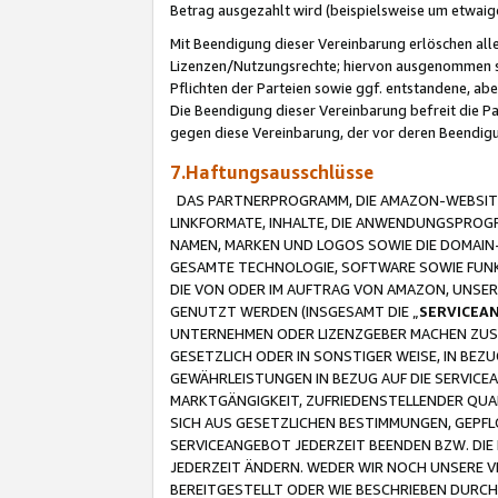
Betrag ausgezahlt wird (beispielsweise um etwai
Mit Beendigung dieser Vereinbarung erlöschen alle
Lizenzen/Nutzungsrechte; hiervon ausgenommen sind
Pflichten der Parteien sowie ggf. entstandene, ab
Die Beendigung dieser Vereinbarung befreit die P
gegen diese Vereinbarung, der vor deren Beendi
7.Haftungsausschlüsse
DAS PARTNERPROGRAMM, DIE AMAZON-WEBSITE,
LINKFORMATE, INHALTE, DIE ANWENDUNGSPRO
NAMEN, MARKEN UND LOGOS SOWIE DIE DOMAIN
GESAMTE TECHNOLOGIE, SOFTWARE SOWIE FUNKT
DIE VON ODER IM AUFTRAG VON AMAZON, UNS
GENUTZT WERDEN (INSGESAMT DIE „
SERVICEA
UNTERNEHMEN ODER LIZENZGEBER MACHEN ZUSI
GESETZLICH ODER IN SONSTIGER WEISE, IN BE
GEWÄHRLEISTUNGEN IN BEZUG AUF DIE SERVICE
MARKTGÄNGIGKEIT, ZUFRIEDENSTELLENDER QUA
SICH AUS GESETZLICHEN BESTIMMUNGEN, GEPFL
SERVICEANGEBOT JEDERZEIT BEENDEN BZW. DIE
JEDERZEIT ÄNDERN. WEDER WIR NOCH UNSERE 
BEREITGESTELLT ODER WIE BESCHRIEBEN DURC