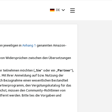
DE
en jeweiligen in
Anhang 1
genannten Amazon-
e von Widersprüchen zwischen den Übersetzungen
er teilnehmen möchten („
Sie
“ oder ein „
Partner
“),
. Mit Ihrer Anmeldung auf bzw. Nutzung der
durch Bezugnahme einen wesentlichen Bestandteil
 Partnerprogramm, den Vergütungskatalog für das
ichst, müssen den Community-Richtlinien von
fernt werden. Bitte lies die Vorgaben und