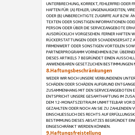
UNTERBRECHUNG, KORREKT, FEHLERFREI ODER 
HAFTEN FÜR: (A) FEHLER, UNGENAUIGKEITEN, 
ODER (B) UNBERECHTIGTE ZUGRIFFE AUF BZW. 
TEXTEN ODER SONSTIGEN INFORMATIONEN ODER 
PERSON ODER ÜBER DIE SERVICEANGEBOTE ERHA
AUSDRÜCKLICH VORGESEHEN. FERNER HAFTEN 
RÜCKERSTATTUNGEN ODER SCHADENSERSATZ AU
FIRMENWERT ODER SONSTIGEN VORTEILEN SOWIE
PARTNERPROGRAMM VORNEHMEN BZW. ÜBERNEHM
DIESES ARTIKELS 7 BEGRÜNDET EINEN AUSSCH
ANWENDBAREN GESETZLICHEN BESTIMMUNGEN 
8.Haftungsbeschränkungen
WEDER WIR NOCH UNSERE VERBUNDENEN UNTERN
SCHÄDEN ODER SCHÄDEN AUFGRUND ENTGANGENE
ZUSAMMENHANG MIT DEN SERVICEANGEBOTEN EN
ENTSPRICHT UNSERE GESAMTHAFTUNG IM ZUSAM
DEM 12-MONATSZEITRAUM UNMITTELBAR VOR DE
GEZAHLTEN ODER NOCH AN SIE ZU ZAHLENDEN V
EINSCHLIESSLICH DES RECHTS AUF ERFÜLLUNGS
BESTIMMUNG DIESES ABSATZES BEGRÜNDET EI
EINGESCHRÄNKT WERDEN KÖNNEN.
9.Haftungsfreistellung