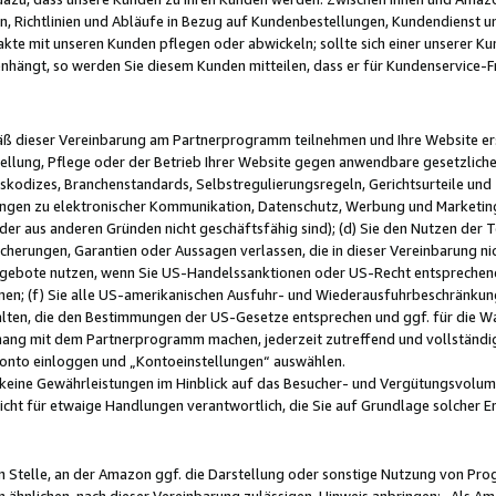
, Richtlinien und Abläufe in Bezug auf Kundenbestellungen, Kundendienst 
kte mit unseren Kunden pflegen oder abwickeln; sollte sich einer unserer Ku
nhängt, so werden Sie diesem Kunden mitteilen, dass er für Kundenservic
emäß dieser Vereinbarung am Partnerprogramm teilnehmen und Ihre Website er
ellung, Pflege oder der Betrieb Ihrer Website gegen anwendbare gesetzlich
skodizes, Branchenstandards, Selbstregulierungsregeln, Gerichtsurteile und 
ngen zu elektronischer Kommunikation, Datenschutz, Werbung und Marketing)
 oder aus anderen Gründen nicht geschäftsfähig sind); (d) Sie den Nutzen de
cherungen, Garantien oder Aussagen verlassen, die in dieser Vereinbarung nich
gebote nutzen, wenn Sie US-Handelssanktionen oder US-Recht entsprechen
men; (f) Sie alle US-amerikanischen Ausfuhr- und Wiederausfuhrbeschränkun
ten, die den Bestimmungen der US-Gesetze entsprechen und ggf. für die Wa
hang mit dem Partnerprogramm machen, jederzeit zutreffend und vollständig 
 Konto einloggen und „Kontoeinstellungen“ auswählen.
keine Gewährleistungen im Hinblick auf das Besucher- und Vergütungsvolu
icht für etwaige Handlungen verantwortlich, die Sie auf Grundlage solcher
en Stelle, an der Amazon ggf. die Darstellung oder sonstige Nutzung von Pr
 ähnlichen, nach dieser Vereinbarung zulässigen, Hinweis anbringen: „Als Ama