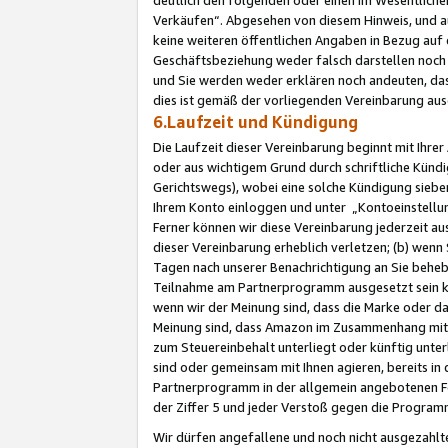
Verkäufen“. Abgesehen von diesem Hinweis, und a
keine weiteren öffentlichen Angaben in Bezug au
Geschäftsbeziehung weder falsch darstellen noch a
und Sie werden weder erklären noch andeuten, dass
dies ist gemäß der vorliegenden Vereinbarung ausd
6.Laufzeit und Kündigung
Die Laufzeit dieser Vereinbarung beginnt mit Ihre
oder aus wichtigem Grund durch schriftliche Kündi
Gerichtswegs), wobei eine solche Kündigung siebe
Ihrem Konto einloggen und unter „Kontoeinstellu
Ferner können wir diese Vereinbarung jederzeit aus
dieser Vereinbarung erheblich verletzen; (b) wenn
Tagen nach unserer Benachrichtigung an Sie behe
Teilnahme am Partnerprogramm ausgesetzt sein kö
wenn wir der Meinung sind, dass die Marke oder 
Meinung sind, dass Amazon im Zusammenhang mit d
zum Steuereinbehalt unterliegt oder künftig unter
sind oder gemeinsam mit Ihnen agieren, bereits in
Partnerprogramm in der allgemein angebotenen Fo
der Ziffer 5 und jeder Verstoß gegen die Programm
Wir dürfen angefallene und noch nicht ausgezahlt