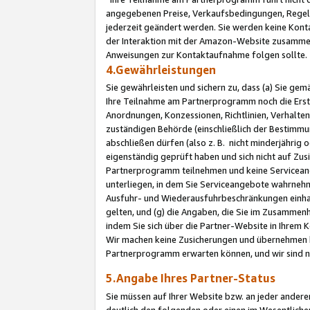
angegebenen Preise, Verkaufsbedingungen, Regeln
jederzeit geändert werden. Sie werden keine Konta
der Interaktion mit der Amazon-Website zusamme
Anweisungen zur Kontaktaufnahme folgen sollte.
4.Gewährleistungen
Sie gewährleisten und sichern zu, dass (a) Sie g
Ihre Teilnahme am Partnerprogramm noch die Erst
Anordnungen, Konzessionen, Richtlinien, Verhalten
zuständigen Behörde (einschließlich der Bestimmu
abschließen dürfen (also z. B. nicht minderjährig
eigenständig geprüft haben und sich nicht auf Zusi
Partnerprogramm teilnehmen und keine Servicean
unterliegen, in dem Sie Serviceangebote wahrneh
Ausfuhr- und Wiederausfuhrbeschränkungen einhal
gelten, und (g) die Angaben, die Sie im Zusammen
indem Sie sich über die Partner-Website in Ihrem
Wir machen keine Zusicherungen und übernehmen 
Partnerprogramm erwarten können, und wir sind n
5.Angabe Ihres Partner-Status
Sie müssen auf Ihrer Website bzw. an jeder ander
deutlich den folgenden oder einen im Wesentlichen