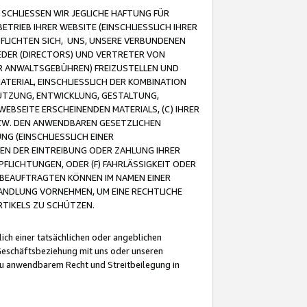
CHLIESSEN WIR JEGLICHE HAFTUNG FÜR
TRIEB IHRER WEBSITE (EINSCHLIESSLICH IHRER
FLICHTEN SICH, UNS, UNSERE VERBUNDENEN
EDER (DIRECTORS) UND VERTRETER VON
R ANWALTSGEBÜHREN) FREIZUSTELLEN UND
ATERIAL, EINSCHLIESSLICH DER KOMBINATION
NUTZUNG, ENTWICKLUNG, GESTALTUNG,
EBSEITE ERSCHEINENDEN MATERIALS, (C) IHRER
ZW. DEN ANWENDBAREN GESETZLICHEN
NG (EINSCHLIESSLICH EINER
BEN DER EINTREIBUNG ODER ZAHLUNG IHRER
LICHTUNGEN, ODER (F) FAHRLÄSSIGKEIT ODER
 BEAUFTRAGTEN KÖNNEN IM NAMEN EINER
HANDLUNG VORNEHMEN, UM EINE RECHTLICHE
TIKELS ZU SCHÜTZEN.
ich einer tatsächlichen oder angeblichen
Geschäftsbeziehung mit uns oder unseren
u anwendbarem Recht und Streitbeilegung in