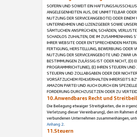
SOFERN UND SOWEIT EIN HAFTUNGSAUSSCHLUSS
ANGELEGENHEITEN AUS, DIE UNMITTELBAR ODER 
NUTZUNG DER SERVICEANGEBOTE) ODER EINEM V
UNTERNEHMEN UND LIZENZGEBER SOWIE UNSERE 
SÄMTLICHEN ANSPRÜCHEN, SCHÄDEN, VERLUSTE
SCHADLOS ZUHALTEN, DIE IM ZUSAMMENHANG STE
IHRER WEBSITE ODER ENTSPRECHENDEN MATERIA
FERTIGUNG, HERSTELLUNG, BEWERBUNG ODER VE
NUTZUNG DER SERVICEANGEBOTE UND ZWAR UN
BESTIMMUNGEN ZULÄSSIG IST ODER NICHT, (D) 
PROGRAMMRICHTLINIE), (E) IHREN STEUERN UN
STEUERN UND ZOLLABGABEN ODER DER NICHTER
VORSÄTZLICHEM FEHLVERHALTEN IHRERSEITS BZ
AMAZON PARTEI UND AUCH DURCH EIN SPEZIELL
FORDERUNG DURCHZUSETZEN ODER ZU VERTEIDI
10.Anwendbares Recht und Streitbe
Die Beilegung etwaiger Streitigkeiten, die in irg
Verletzung dieser Vereinbarung), den im Rahmen d
verbundenen Unternehmen zusammenhängen, unterl
Anhang 2
.
11.Steuern