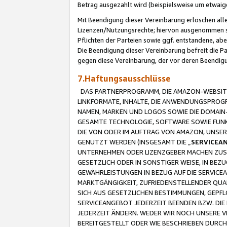
Betrag ausgezahlt wird (beispielsweise um etwai
Mit Beendigung dieser Vereinbarung erlöschen alle
Lizenzen/Nutzungsrechte; hiervon ausgenommen sind
Pflichten der Parteien sowie ggf. entstandene, ab
Die Beendigung dieser Vereinbarung befreit die P
gegen diese Vereinbarung, der vor deren Beendi
7.Haftungsausschlüsse
DAS PARTNERPROGRAMM, DIE AMAZON-WEBSITE,
LINKFORMATE, INHALTE, DIE ANWENDUNGSPRO
NAMEN, MARKEN UND LOGOS SOWIE DIE DOMAIN
GESAMTE TECHNOLOGIE, SOFTWARE SOWIE FUNKT
DIE VON ODER IM AUFTRAG VON AMAZON, UNS
GENUTZT WERDEN (INSGESAMT DIE „
SERVICEA
UNTERNEHMEN ODER LIZENZGEBER MACHEN ZUSI
GESETZLICH ODER IN SONSTIGER WEISE, IN BE
GEWÄHRLEISTUNGEN IN BEZUG AUF DIE SERVICE
MARKTGÄNGIGKEIT, ZUFRIEDENSTELLENDER QUA
SICH AUS GESETZLICHEN BESTIMMUNGEN, GEPFL
SERVICEANGEBOT JEDERZEIT BEENDEN BZW. DIE
JEDERZEIT ÄNDERN. WEDER WIR NOCH UNSERE 
BEREITGESTELLT ODER WIE BESCHRIEBEN DURC