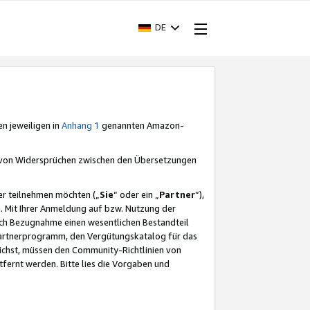
DE
en jeweiligen in
Anhang 1
genannten Amazon-
e von Widersprüchen zwischen den Übersetzungen
er teilnehmen möchten („
Sie
“ oder ein „
Partner
“),
. Mit Ihrer Anmeldung auf bzw. Nutzung der
durch Bezugnahme einen wesentlichen Bestandteil
 Partnerprogramm, den Vergütungskatalog für das
ichst, müssen den Community-Richtlinien von
fernt werden. Bitte lies die Vorgaben und