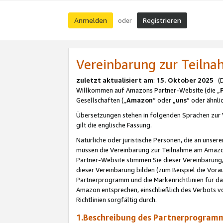
Anmelden
Registrieren
oder
Vereinbarung zur Teil
zuletzt aktualisiert am
:
15. Oktober 2025
(De
Willkommen auf Amazons Partner-Website (die „
Gesellschaften („
Amazon
“ oder „
uns
“ oder ähnl
Übersetzungen stehen in folgenden Sprachen zur 
gilt die englische Fassung.
Natürliche oder juristische Personen, die an uns
müssen die Vereinbarung zur Teilnahme am Amaz
Partner-Website stimmen Sie dieser Vereinbarung,
dieser Vereinbarung bilden (zum Beispiel die Vo
Partnerprogramm und die Markenrichtlinien für da
Amazon entsprechen, einschließlich des Verbots vo
Richtlinien sorgfältig durch.
1.Beschreibung des Partnerprogra