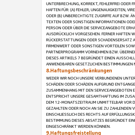
UNTERBRECHUNG, KORREKT, FEHLERFREI ODER 
HAFTEN FÜR: (A) FEHLER, UNGENAUIGKEITEN, 
ODER (B) UNBERECHTIGTE ZUGRIFFE AUF BZW. 
TEXTEN ODER SONSTIGEN INFORMATIONEN ODER 
PERSON ODER ÜBER DIE SERVICEANGEBOTE ERHA
AUSDRÜCKLICH VORGESEHEN. FERNER HAFTEN 
RÜCKERSTATTUNGEN ODER SCHADENSERSATZ AU
FIRMENWERT ODER SONSTIGEN VORTEILEN SOWIE
PARTNERPROGRAMM VORNEHMEN BZW. ÜBERNEHM
DIESES ARTIKELS 7 BEGRÜNDET EINEN AUSSCH
ANWENDBAREN GESETZLICHEN BESTIMMUNGEN 
8.Haftungsbeschränkungen
WEDER WIR NOCH UNSERE VERBUNDENEN UNTERN
SCHÄDEN ODER SCHÄDEN AUFGRUND ENTGANGENE
ZUSAMMENHANG MIT DEN SERVICEANGEBOTEN EN
ENTSPRICHT UNSERE GESAMTHAFTUNG IM ZUSAM
DEM 12-MONATSZEITRAUM UNMITTELBAR VOR DE
GEZAHLTEN ODER NOCH AN SIE ZU ZAHLENDEN V
EINSCHLIESSLICH DES RECHTS AUF ERFÜLLUNGS
BESTIMMUNG DIESES ABSATZES BEGRÜNDET EI
EINGESCHRÄNKT WERDEN KÖNNEN.
9.Haftungsfreistellung