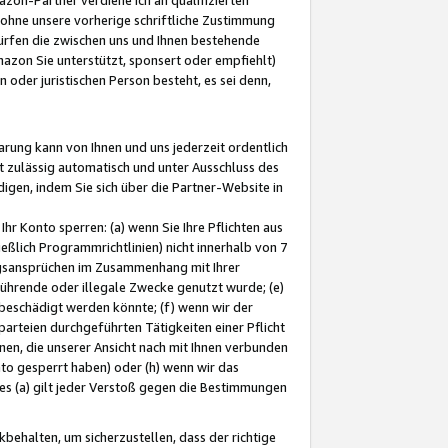
ohne unsere vorherige schriftliche Zustimmung
ürfen die zwischen uns und Ihnen bestehende
mazon Sie unterstützt, sponsert oder empfiehlt)
oder juristischen Person besteht, es sei denn,
arung kann von Ihnen und uns jederzeit ordentlich
t zulässig automatisch und unter Ausschluss des
gen, indem Sie sich über die Partner-Website in
hr Konto sperren: (a) wenn Sie Ihre Pflichten aus
eßlich Programmrichtlinien) nicht innerhalb von 7
ngsansprüchen im Zusammenhang mit Ihrer
ührende oder illegale Zwecke genutzt wurde; (e)
eschädigt werden könnte; (f) wenn wir der
rteien durchgeführten Tätigkeiten einer Pflicht
nen, die unserer Ansicht nach mit Ihnen verbunden
nto gesperrt haben) oder (h) wenn wir das
 (a) gilt jeder Verstoß gegen die Bestimmungen
ehalten, um sicherzustellen, dass der richtige