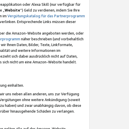
eapplikation oder Alexa Skill (nur verfügbar für
e „
Website
“) Geld zu verdienen, indem Sie Ihre
en im
Vergütungskatalog für das Partnerprogramm
t) verlinken. Entsprechende Links müssen dieser
e über die Amazon-Website angeboten werden, oder
nerprogramm
näher beschrieben (und vorbehaltlich
ir Ihnen Daten, Bilder, Texte, Linkformate,
alität und weitere Informationen im
zieht sich dabei ausdrücklich nicht auf Daten,
es sich nicht um eine Amazon-Website handelt.
rung einhalten.
ir uns neben allen anderen, uns zur Verfügung
n Vergütungen ohne weitere Ankündigung (soweit
 zu haben) und zwar unabhängig davon, ob diese
darüber hinausgehende Schäden zu verlangen.
on gelten alle auf der Amazon-Website