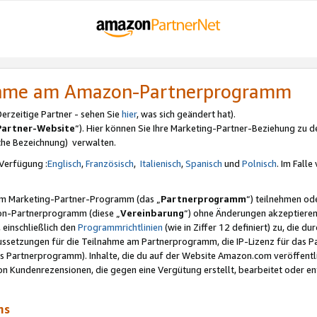
nahme am Amazon-Partnerprogramm
rzeitige Partner - sehen Sie
hier
, was sich geändert hat).
Partner-Website
“). Hier können Sie Ihre Marketing-Partner-Beziehung zu d
iche Bezeichnung) verwalten.
Verfügung :
Englisch
,
Französisch
,
Italienisch
,
Spanisch
und
Polnisch
. Im Fall
erem Marketing-Partner-Programm (das „
Partnerprogramm
“) teilnehmen od
on-Partnerprogramm (diese „
Vereinbarung
“) ohne Änderungen akzeptieren
 einschließlich den
Programmrichtlinien
(wie in Ziffer 12 definiert) zu, die 
raussetzungen für die Teilnahme am Partnerprogramm, die IP-Lizenz für das
s Partnerprogramm). Inhalte, die du auf der Website Amazon.com veröffentl
n Kundenrezensionen, die gegen eine Vergütung erstellt, bearbeitet oder ent
mms