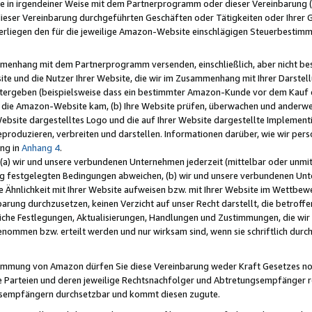
e in irgendeiner Weise mit dem Partnerprogramm oder dieser Vereinbarung (ei
ieser Vereinbarung durchgeführten Geschäften oder Tätigkeiten oder Ihrer 
liegen den für die jeweilige Amazon-Website einschlägigen Steuerbestim
mmenhang mit dem Partnerprogramm versenden, einschließlich, aber nicht be
site und die Nutzer Ihrer Website, die wir im Zusammenhang mit Ihrer Darst
itergeben (beispielsweise dass ein bestimmter Amazon-Kunde vor dem Kauf
uf die Amazon-Website kam, (b) Ihre Website prüfen, überwachen und anderwei
r Website dargestelltes Logo und die auf Ihrer Website dargestellte Impleme
reproduzieren, verbreiten und darstellen. Informationen darüber, wie wir per
ng in
Anhang 4
.
 (a) wir und unsere verbundenen Unternehmen jederzeit (mittelbar oder unmit
ng festgelegten Bedingungen abweichen, (b) wir und unsere verbundenen Unte
 Ähnlichkeit mit Ihrer Website aufweisen bzw. mit Ihrer Website im Wettbewer
barung durchzusetzen, keinen Verzicht auf unser Recht darstellt, die betrof
liche Festlegungen, Aktualisierungen, Handlungen und Zustimmungen, die wi
enommen bzw. erteilt werden und nur wirksam sind, wenn sie schriftlich dur
stimmung von Amazon dürfen Sie diese Vereinbarung weder Kraft Gesetzes no
die Parteien und deren jeweilige Rechtsnachfolger und Abtretungsempfänger 
ngsempfängern durchsetzbar und kommt diesen zugute.