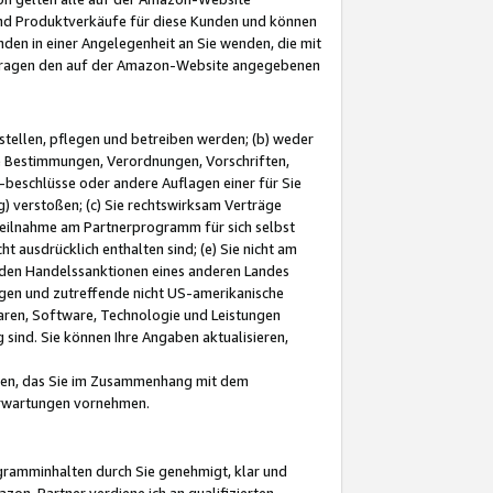
und Produktverkäufe für diese Kunden und können
nden in einer Angelegenheit an Sie wenden, die mit
e-Fragen den auf der Amazon-Website angegebenen
stellen, pflegen und betreiben werden; (b) weder
e Bestimmungen, Verordnungen, Vorschriften,
-beschlüsse oder andere Auflagen einer für Sie
 verstoßen; (c) Sie rechtswirksam Verträge
r Teilnahme am Partnerprogramm für sich selbst
t ausdrücklich enthalten sind; (e) Sie nicht am
den Handelssanktionen eines anderen Landes
gen und zutreffende nicht US-amerikanische
ren, Software, Technologie und Leistungen
sind. Sie können Ihre Angaben aktualisieren,
men, das Sie im Zusammenhang mit dem
 Erwartungen vornehmen.
ogramminhalten durch Sie genehmigt, klar und
zon-Partner verdiene ich an qualifizierten