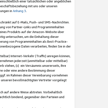
nschließlich einer tatsächlichen oder angeblichen
Geschäftsbeziehung mit uns oder unseren
mungen in
Anhang 3
.
schränkt auf E-Mails, Push- und SMS-Nachrichten.
ellung von Partner-Links und Programminhalten
 eines Produkts auf der Amazon-Website über
tig untersuchen, um die Einhaltung dieser
ntierung von Programminhalten als Best-Practice-
sonenbezogene Daten verarbeiten, finden Sie in der
telbar) Internet-Verkehr (Traffic) anregen können,
rnehmen jederzeit (unmittelbar oder mittelbar)
b stehen, (c) ein Versäumnis unsererseits, Ihre
fene oder eine andere Bestimmung dieser
r ggf. im Rahmen dieser Vereinbarung vornehmen
ch unseren bevollmächtigten Vertreter vorgelegt
ch auf andere Weise abtreten. Vorbehaltlich
rechtlich bindend, gegenüber den Parteien und