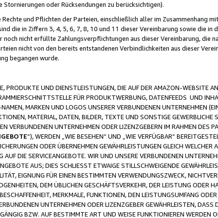
ge Stornierungen oder Rücksendungen zu berücksichtigen).
 Rechte und Pflichten der Parteien, einschließlich aller im Zusammenhang m
 die in Ziffern 3, 4, 5, 6, 7, 8, 10 und 11 dieser Vereinbarung sowie die in
er noch nicht erfüllte Zahlungsverpflichtungen aus dieser Vereinbarung, die
arteien nicht von den bereits entstandenen Verbindlichkeiten aus dieser Ver
gung begangen wurde.
 PRODUKTE UND DIENSTLEISTUNGEN, DIE AUF DER AMAZON-WEBSITE AN
GRAMMIERSCHNITTSTELLE FÜR PRODUKTWERBUNG, DATENFEEDS UND INH
-NAMEN, MARKEN UND LOGOS UNSERER VERBUNDENEN UNTERNEHMEN (EIN
IONEN, MATERIAL, DATEN, BILDER, TEXTE UND SONSTIGE GEWERBLICHE 
EREN VERBUNDENEN UNTERNEHMEN ODER LIZENZGEBERN IM RAHMEN DES 
NGEBOTE
“), WERDEN „WIE BESEHEN“ UND „WIE VERFÜGBAR“ BEREITGEST
CHERUNGEN ODER ÜBERNEHMEN GEWÄHRLEISTUNGEN GLEICH WELCHER AR
ZUG AUF DIE SERVICEANGEBOTE. WIR UND UNSERE VERBUNDENEN UNTERNEH
ANGEBOTE AUS; DIES SCHLIESST ETWAIGE STILLSCHWEIGENDE GEWÄHRLE
LITÄT, EIGNUNG FÜR EINEN BESTIMMTEN VERWENDUNGSZWECK, NICHTVER
OGENHEITEN, DEM ÜBLICHEN GESCHÄFTSVERKEHR, DER LEISTUNG ODER H
 BESCHAFFENHEIT, MERKMALE, FUNKTIONEN, DEN LEISTUNGSUMFANG ODER
VERBUNDENEN UNTERNEHMEN ODER LIZENZGEBER GEWÄHRLEISTEN, DASS D
HGÄNGIG BZW. AUF BESTIMMTE ART UND WEISE FUNKTIONIEREN WERDEN 