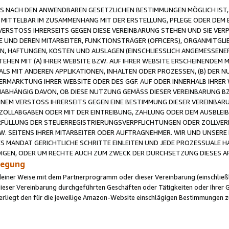
 NACH DEN ANWENDBAREN GESETZLICHEN BESTIMMUNGEN MÖGLICH IST, S
MITTELBAR IM ZUSAMMENHANG MIT DER ERSTELLUNG, PFLEGE ODER DEM BE
ERSTOSS IHRERSEITS GEGEN DIESE VEREINBARUNG STEHEN UND SIE VERP
UND DEREN MITARBEITER, FUNKTIONSTRÄGER (OFFICERS), ORGANMITGLI
N, HAFTUNGEN, KOSTEN UND AUSLAGEN (EINSCHLIESSLICH ANGEMESSENE
HEN MIT (A) IHRER WEBSITE BZW. AUF IHRER WEBSITE ERSCHEINENDEM M
LS MIT ANDEREN APPLIKATIONEN, INHALTEN ODER PROZESSEN, (B) DER 
RMARKTUNG IHRER WEBSITE ODER DES GGF. AUF ODER INNERHALB IHRER W
ABHÄNGIG DAVON, OB DIESE NUTZUNG GEMÄSS DIESER VEREINBARUNG B
EINEM VERSTOSS IHRERSEITS GEGEN EINE BESTIMMUNG DIESER VEREINBARU
D ZOLLABGABEN ODER MIT DER EINTREIBUNG, ZAHLUNG ODER DEM AUSBLEI
FÜLLUNG DER STEUERREGISTRIERUNGSVERPFLICHTUNGEN ODER ZOLLVERPF
W. SEITENS IHRER MITARBEITER ODER AUFTRAGNEHMER. WIR UND UNSERE
ES MANDAT GERICHTLICHE SCHRITTE EINLEITEN UND JEDE PROZESSUALE 
GEN, ODER UM RECHTE AUCH ZUM ZWECK DER DURCHSETZUNG DIESES AR
ilegung
endeiner Weise mit dem Partnerprogramm oder dieser Vereinbarung (einschließl
ieser Vereinbarung durchgeführten Geschäften oder Tätigkeiten oder Ihrer 
iegt den für die jeweilige Amazon-Website einschlägigen Bestimmungen z