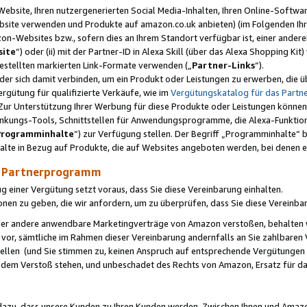
ebsite, Ihren nutzergenerierten Social Media-Inhalten, Ihren Online-Softwar
ebsite verwenden und Produkte auf amazon.co.uk anbieten) (im Folgenden Ihr
-Websites bzw., sofern dies an Ihrem Standort verfügbar ist, einer ander
ite
“) oder (ii) mit der Partner-ID in Alexa Skill (über das Alexa Shopping Ki
estellten markierten Link-Formate verwenden („
Partner-Links
“).
oder sich damit verbinden, um ein Produkt oder Leistungen zu erwerben, di
gütung für qualifizierte Verkäufe, wie im
Vergütungskatalog für das Part
Zur Unterstützung Ihrer Werbung für diese Produkte oder Leistungen können w
linkungs-Tools, Schnittstellen für Anwendungsprogramme, die Alexa-Funktion
Programminhalte
“) zur Verfügung stellen. Der Begriff „Programminhalte“ be
halte in Bezug auf Produkte, die auf Websites angeboten werden, bei denen 
as Partnerprogramm
einer Vergütung setzt voraus, dass Sie diese Vereinbarung einhalten.
ionen zu geben, die wir anfordern, um zu überprüfen, dass Sie diese Vereinba
oder andere anwendbare Marketingverträge von Amazon verstoßen, behalten w
 vor, sämtliche im Rahmen dieser Vereinbarung andernfalls an Sie zahlbare
tellen (und Sie stimmen zu, keinen Anspruch auf entsprechende Vergütungen
 dem Verstoß stehen, und unbeschadet des Rechts von Amazon, Ersatz für 
azu, dass unsere Kunden zu Ihren Kunden werden. Zwischen Ihnen und Amaz