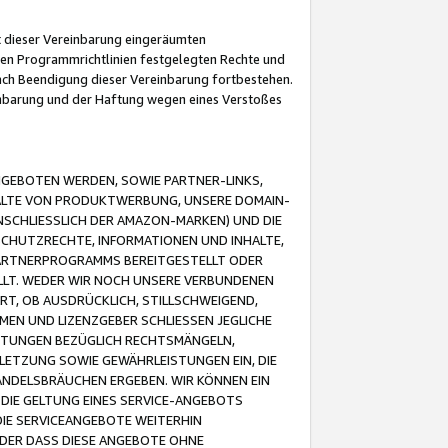
it dieser Vereinbarung eingeräumten
 den Programmrichtlinien festgelegten Rechte und
 nach Beendigung dieser Vereinbarung fortbestehen.
einbarung und der Haftung wegen eines Verstoßes
GEBOTEN WERDEN, SOWIE PARTNER-LINKS,
ALTE VON PRODUKTWERBUNG, UNSERE DOMAIN-
SCHLIESSLICH DER AMAZON-MARKEN) UND DIE
SCHUTZRECHTE, INFORMATIONEN UND INHALTE,
PARTNERPROGRAMMS BEREITGESTELLT ODER
ELLT. WEDER WIR NOCH UNSERE VERBUNDENEN
T, OB AUSDRÜCKLICH, STILLSCHWEIGEND,
MEN UND LIZENZGEBER SCHLIESSEN JEGLICHE
ISTUNGEN BEZÜGLICH RECHTSMÄNGELN,
LETZUNG SOWIE GEWÄHRLEISTUNGEN EIN, DIE
ANDELSBRÄUCHEN ERGEBEN. WIR KÖNNEN EIN
 DIE GELTUNG EINES SERVICE-ANGEBOTS
IE SERVICEANGEBOTE WEITERHIN
ODER DASS DIESE ANGEBOTE OHNE