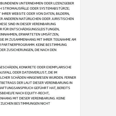
VERBUNDENEN UNTERNEHMEN ODER LIZENZGEBER
ICH STROMAUSFÄLLE ODER SYSTEMABSTÜRZE;
IHRER WEBSITE ODER VON DATEN, BILDERN,
ER ANDEREN NATÜRLICHEN ODER JURISTISCHEN
ESE SIND IN DIESER VEREINBARUNG
R FÜR ENTSCHÄDIGUNGSLEISTUNGEN,
EINNAHMEN, ERWARTETEN UMSÄTZEN,
SIE IM ZUSAMMENHANG MIT IHRER TEILNAHME AM
M PARTNERPROGRAMM. KEINE BESTIMMUNG
DER ZUSICHERUNGEN, DIE NACH DEN
GESCHÄDEN, KONKRETE ODER EXEMPLARISCHE
SFALL ODER DATENVERLUST, DIE IM
OLCHER SCHÄDEN HINGEWIESEN WURDEN. FERNER
BETRAGS DER LAUT DIESER VEREINBARUNG IN
HAFTUNGSANSPRUCH GEFÜHRT HAT, BEREITS
SBEHELFE NACH EQUITY-RECHT,
NHANG MIT DIESER VEREINBARUNG. KEINE
TZLICHEN BESTIMMUNGEN NICHT