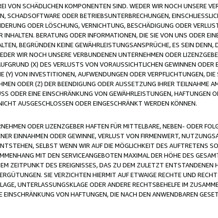
FREI VON SCHÄDLICHEN KOMPONENTEN SIND. WEDER WIR NOCH UNSERE 
VIREN, SCHADSOFTWARE ODER BETRIEBSUNTERBRECHUNGEN, EINSCHLIESSL
ÄNDERUNG ODER LÖSCHUNG, VERNICHTUNG, BESCHÄDIGUNG ODER VERLUST 
INHALTEN. BERATUNG ODER INFORMATIONEN, DIE SIE VON UNS ODER EIN
LTEN, BEGRÜNDEN KEINE GEWÄHRLEISTUNGSANSPRÜCHE, ES SEIN DENN, DI
WEDER WIR NOCH UNSERE VERBUNDENEN UNTERNEHMEN ODER LIZENZGEBE
FGRUND (X) DES VERLUSTS VON VORAUSSICHTLICHEN GEWINNEN ODER 
 (Y) VON INVESTITIONEN, AUFWENDUNGEN ODER VERPFLICHTUNGEN, DIE 
EN ODER (Z) DER BEENDIGUNG ODER AUSSETZUNG IHRER TEILNAHME A
LUSS ODER EINE EINSCHRÄNKUNG VON GEWÄHRLEISTUNGEN, HAFTUNGEN O
NICHT AUSGESCHLOSSEN ODER EINGESCHRÄNKT WERDEN KÖNNEN.
EHMEN ODER LIZENZGEBER HAFTEN FÜR MITTELBARE, NEBEN- ODER FOL
R EINNAHMEN ODER GEWINNE, VERLUST VON FIRMENWERT, NUTZUNGSAU
TSTEHEN, SELBST WENN WIR AUF DIE MÖGLICHKEIT DES AUFTRETENS S
MENHANG MIT DEN SERVICEANGEBOTEN MAXIMAL DER HÖHE DES GESAMT
M ZEITPUNKT DES EREIGNISSES, DAS ZU DEM ZULETZT ENTSTANDENEN 
ERGÜTUNGEN. SIE VERZICHTEN HIERMIT AUF ETWAIGE RECHTE UND RECHT
KLAGE, UNTERLASSUNGSKLAGE ODER ANDERE RECHTSBEHELFE IM ZUSAMME
NE EINSCHRÄNKUNG VON HAFTUNGEN, DIE NACH DEN ANWENDBAREN GESE