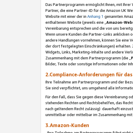
Das Partnerprogramm ermöglicht Ihnen, mit Ihrer W
Partner, die eine Partner-ID für die Amazon UK W
Website mit einer der in
Anhang 1
genannten Amazon
enthaltenen Website (jeweils eine „
Amazon-Webs
Vereinbarung entsprechen und die von uns bereitg
Wenn unsere Kunden die Partner-Links anklicken 
andere Handlungen vornehmen, können Sie eine Ver
der dort festgelegten Einschränkungen) erhalten. 
Widgets, Links, Marketing-Inhalte und andere Ver
Zusammenhang mit dem Partnerprogramm (die „
Bilder, Texte oder sonstige Informationen oder In
2.Compliance-Anforderungen für d
Ihre Teilnahme am Partnerprogramm und der Bezug 
Sie sind verpflichtet, uns umgehend alle Informat
Für den Fall, dass Sie gegen diese Vereinbarung 
stehenden Rechten und Rechtsbehelfen, das Recht
nach geltendem Recht zulässig) dauerhaft einzus
unmittelbar oder mittelbar im Zusammenhang mit
3.Amazon-Kunden
Ihre Teilnahme am Partnerprogramm führt nicht d