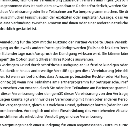
usgenommen dies ist nach dem anwendbaren Recht erforderlich, werden Sie 
f diese Vereinbarung oder Ihre Teilnahme am Partnerprogramm machen. Sie d
usschmücken (einschließlich der expliziten oder impliziten Aussage, dass A
 eine Verbindung zwischen Amazon und Ihnen oder einer anderen natürlichen 
rücklich gestattet ist.
r Anmeldung für die bzw. mit der Nutzung der Partner-Website. Diese Vereinb
gung an die jeweils andere Partei gekündigt werden (falls nach lokalem Rech
n Kalendertage nach Ausspruch der Kündigung wirksam wird. Sie können kündi
ngen“ die Option zum Schließen Ihres Kontos auswählen.
 wichtigem Grund durch schriftliche Kündigung an Sie fristlos kündigen oder I
 Sie darüber hinaus anderweitige Verstöße gegen diese Vereinbarung (einschli
ben; (c) wenn wir befürchten, dass Amazon potenziellen Rechts- oder Haftu
nnte; (d) wenn Ihre Teilnahme am Partnerprogramm für betrügerische, irref
das Ansehen von Amazon durch Sie oder Ihre Teilnahme am Partnerprogramm b
ieser Vereinbarung oder den gemäß dieser Vereinbarung von den Vertragspa
liegen könnte; (g) wenn wir diese Vereinbarung mit Ihnen oder anderen Perso
 der Vergangenheit, gleich aus welchem Grund, gekündigt hatten (oder Ihr Ko
rm beenden. Vorsorglich und ohne Einschränkung des vorstehenden Absatzes
richtlinien als erheblicher Verstoß gegen diese Vereinbarung.
e Vergütungen nach einer Kündigung für einen angemessenen Zeitraum zurückb