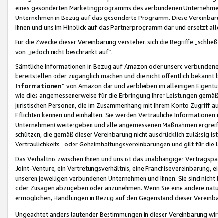
eines gesonderten Marketingprogramms des verbundenen Unternehmens
Unternehmen in Bezug auf das gesonderte Programm. Diese Vereinbarung
Ihnen und uns im Hinblick auf das Partnerprogramm dar und ersetzt al
Für die Zwecke dieser Vereinbarung verstehen sich die Begriffe „schließ
von „jedoch nicht beschränkt auf“.
Sämtliche Informationen in Bezug auf Amazon oder unsere verbunde
bereitstellen oder zugänglich machen und die nicht öffentlich bekannt bz
Informationen
“ von Amazon dar und verbleiben im alleinigen Eigent
wie dies angemessenerweise für die Erbringung Ihrer Leistungen gemäß d
juristischen Personen, die im Zusammenhang mit Ihrem Konto Zugriff au
Pflichten kennen und einhalten. Sie werden Vertrauliche Informationen 
Unternehmen) weitergeben und alle angemessenen Maßnahmen ergreifen
schützen, die gemäß dieser Vereinbarung nicht ausdrücklich zulässig is
Vertraulichkeits- oder Geheimhaltungsvereinbarungen und gilt für die
Das Verhältnis zwischen Ihnen und uns ist das unabhängiger Vertragspa
Joint-Venture, ein Vertretungsverhältnis, eine Franchisevereinbarung, 
unseren jeweiligen verbundenen Unternehmen und Ihnen. Sie sind ni
oder Zusagen abzugeben oder anzunehmen. Wenn Sie eine andere natürli
ermöglichen, Handlungen in Bezug auf den Gegenstand dieser Vereinbar
Ungeachtet anders lautender Bestimmungen in dieser Vereinbarung wird