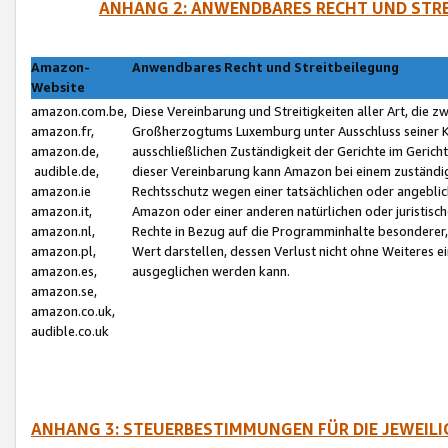
ANHANG 2: ANWENDBARES RECHT UND STRE
Amazon-
Anwendbares Recht und Streitbeilegung
Website
amazon.com.be,
Diese Vereinbarung und Streitigkeiten aller Art, die 
amazon.fr,
Großherzogtums Luxemburg unter Ausschluss seiner Kol
amazon.de,
ausschließlichen Zuständigkeit der Gerichte im Geri
audible.de,
dieser Vereinbarung kann Amazon bei einem zuständig
amazon.ie
Rechtsschutz wegen einer tatsächlichen oder angebli
amazon.it,
Amazon oder einer anderen natürlichen oder juristisc
amazon.nl,
Rechte in Bezug auf die Programminhalte besonderer,
amazon.pl,
Wert darstellen, dessen Verlust nicht ohne Weiteres e
amazon.es,
ausgeglichen werden kann.
amazon.se,
amazon.co.uk,
audible.co.uk
ANHANG 3: STEUERBESTIMMUNGEN FÜR DIE JEWEIL