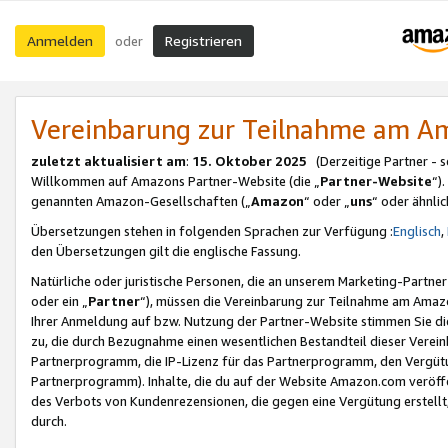
Anmelden
Registrieren
oder
Vereinbarung zur Teilnahme am 
zuletzt aktualisiert am
:
15. Oktober 2025
(Derzeitige Partner - 
Willkommen auf Amazons Partner-Website (die „
Partner-Website
“)
genannten Amazon-Gesellschaften („
Amazon
“ oder „
uns
“ oder ähnli
Übersetzungen stehen in folgenden Sprachen zur Verfügung :
Englisch
,
den Übersetzungen gilt die englische Fassung.
Natürliche oder juristische Personen, die an unserem Marketing-Partn
oder ein „
Partner
“), müssen die Vereinbarung zur Teilnahme am Ama
Ihrer Anmeldung auf bzw. Nutzung der Partner-Website stimmen Sie die
zu, die durch Bezugnahme einen wesentlichen Bestandteil dieser Verei
Partnerprogramm, die IP-Lizenz für das Partnerprogramm, den Vergütu
Partnerprogramm). Inhalte, die du auf der Website Amazon.com veröffe
des Verbots von Kundenrezensionen, die gegen eine Vergütung erstellt, 
durch.