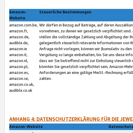
Amazon-
Steuerliche Bestimmungen
Website
amazon.com.be,
Wir dürfen in Bezug auf Beträge, auf deren Auszahlun
amazon.fr,
vornehmen, zu denen wir gesetzlich verpflichtet sind
amazon.de,
stellen die vollständige Zahlung und Abgeltung der 
audible.de,
gelegentlich steuerlich relevante Informationen von I
amazon.ie
Anfrage nicht vorlegen, können wir (kumulativ zu de
amazon.it,
Vergütung so lange einbehalten, bis Sie uns diese Inf
amazon.nl,
dass wir Sie betreffend nicht zur Einholung steuerlich 
amazon.pl,
könnten Sie gesetzlich verpflichtet sein, Amazon Meh
amazon.es,
Anforderungen an eine gültige MwSt.-Rechnung erfüllt
amazon.se,
zahlen.
amazon.co.uk,
audible.co.uk
ANHANG 4: DATENSCHUTZERKLÄRUNG FÜR DIE JEWE
Amazon-Website
Datenschutz