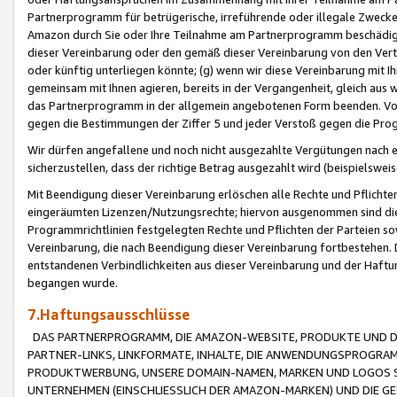
Partnerprogramm für betrügerische, irreführende oder illegale Zwecke
Amazon durch Sie oder Ihre Teilnahme am Partnerprogramm beschädig
dieser Vereinbarung oder den gemäß dieser Vereinbarung von den Vertr
oder künftig unterliegen könnte; (g) wenn wir diese Vereinbarung mit I
gemeinsam mit Ihnen agieren, bereits in der Vergangenheit, gleich aus
das Partnerprogramm in der allgemein angebotenen Form beenden. Vors
gegen die Bestimmungen der Ziffer 5 und jeder Verstoß gegen die Prog
Wir dürfen angefallene und noch nicht ausgezahlte Vergütungen nach 
sicherzustellen, dass der richtige Betrag ausgezahlt wird (beispielsw
Mit Beendigung dieser Vereinbarung erlöschen alle Rechte und Pflichte
eingeräumten Lizenzen/Nutzungsrechte; hiervon ausgenommen sind die in 
Programmrichtlinien festgelegten Rechte und Pflichten der Parteien sow
Vereinbarung, die nach Beendigung dieser Vereinbarung fortbestehen. D
entstandenen Verbindlichkeiten aus dieser Vereinbarung und der Haft
begangen wurde.
7.Haftungsausschlüsse
DAS PARTNERPROGRAMM, DIE AMAZON-WEBSITE, PRODUKTE UND DI
PARTNER-LINKS, LINKFORMATE, INHALTE, DIE ANWENDUNGSPROGR
PRODUKTWERBUNG, UNSERE DOMAIN-NAMEN, MARKEN UND LOGOS S
UNTERNEHMEN (EINSCHLIESSLICH DER AMAZON-MARKEN) UND DIE GE