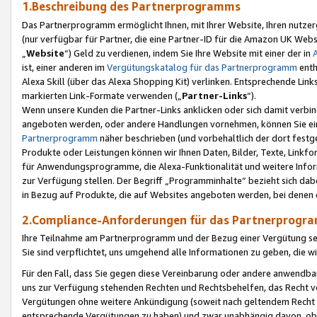
1.Beschreibung des Partnerprogramms
Das Partnerprogramm ermöglicht Ihnen, mit Ihrer Website, Ihren nutzer
(nur verfügbar für Partner, die eine Partner-ID für die Amazon UK We
„
Website
“) Geld zu verdienen, indem Sie Ihre Website mit einer der in
ist, einer anderen im
Vergütungskatalog für das Partnerprogramm
enth
Alexa Skill (über das Alexa Shopping Kit) verlinken. Entsprechende Lin
markierten Link-Formate verwenden („
Partner-Links
“).
Wenn unsere Kunden die Partner-Links anklicken oder sich damit verbi
angeboten werden, oder andere Handlungen vornehmen, können Sie eine
Partnerprogramm
näher beschrieben (und vorbehaltlich der dort festg
Produkte oder Leistungen können wir Ihnen Daten, Bilder, Texte, Linkfo
für Anwendungsprogramme, die Alexa-Funktionalität und weitere Inf
zur Verfügung stellen. Der Begriff „Programminhalte“ bezieht sich dabe
in Bezug auf Produkte, die auf Websites angeboten werden, bei denen 
2.Compliance-Anforderungen für das Partnerprog
Ihre Teilnahme am Partnerprogramm und der Bezug einer Vergütung setz
Sie sind verpflichtet, uns umgehend alle Informationen zu geben, die w
Für den Fall, dass Sie gegen diese Vereinbarung oder andere anwendba
uns zur Verfügung stehenden Rechten und Rechtsbehelfen, das Recht vo
Vergütungen ohne weitere Ankündigung (soweit nach geltendem Recht z
entsprechende Vergütungen zu haben) und zwar unabhängig davon, ob 