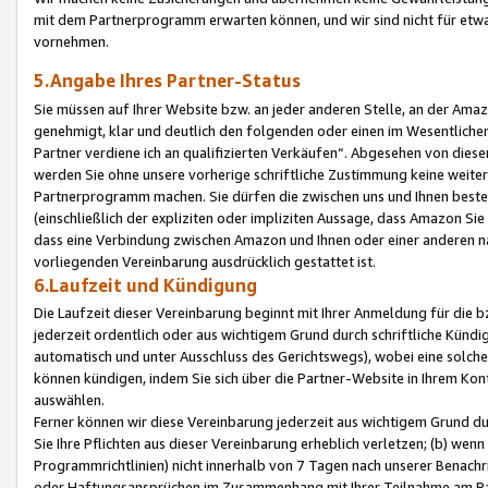
mit dem Partnerprogramm erwarten können, und wir sind nicht für etwa
vornehmen.
5.Angabe Ihres Partner-Status
Sie müssen auf Ihrer Website bzw. an jeder anderen Stelle, an der Am
genehmigt, klar und deutlich den folgenden oder einen im Wesentlichen
Partner verdiene ich an qualifizierten Verkäufen“. Abgesehen von die
werden Sie ohne unsere vorherige schriftliche Zustimmung keine weite
Partnerprogramm machen. Sie dürfen die zwischen uns und Ihnen best
(einschließlich der expliziten oder impliziten Aussage, dass Amazon Si
dass eine Verbindung zwischen Amazon und Ihnen oder einer anderen natü
vorliegenden Vereinbarung ausdrücklich gestattet ist.
6.Laufzeit und Kündigung
Die Laufzeit dieser Vereinbarung beginnt mit Ihrer Anmeldung für die 
jederzeit ordentlich oder aus wichtigem Grund durch schriftliche Kündi
automatisch und unter Ausschluss des Gerichtswegs), wobei eine solch
können kündigen, indem Sie sich über die Partner-Website in Ihrem Ko
auswählen.
Ferner können wir diese Vereinbarung jederzeit aus wichtigem Grund dur
Sie Ihre Pflichten aus dieser Vereinbarung erheblich verletzen; (b) wen
Programmrichtlinien) nicht innerhalb von 7 Tagen nach unserer Benachr
oder Haftungsansprüchen im Zusammenhang mit Ihrer Teilnahme am Pa