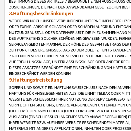
BESTIMMUNG DIESES ARTIKELS 7 BEGRÜNDET EINEN AUSSCHLUSS 
ZUSICHERUNGEN, DIE NACH DEN ANWENDBAREN GESETZLICHEN BE
8.Haftungsbeschränkungen
WEDER WIR NOCH UNSERE VERBUNDENEN UNTERNEHMEN ODER LIZEN
ODER EXEMPLARISCHE SCHÄDEN ODER SCHÄDEN AUFGRUND ENTGANG
NUTZUNGSAUSFALL ODER DATENVERLUST, DIE IM ZUSAMMENHANG MI
DES AUFTRETENS SOLCHER SCHÄDEN HINGEWIESEN WURDEN. FERN
SERVICEANGEBOTEN MAXIMAL DER HÖHE DES GESAMTBETRAGS DER 
ZEITPUNKT DES EREIGNISSES, DAS ZU DEM ZULETZT ENTSTANDENE
ZAHLENDEN VERGÜTUNGEN. SIE VERZICHTEN HIERMIT AUF ETWAIGE 
AUF ERFÜLLUNGSKLAGE, UNTERLASSUNGSKLAGE ODER ANDERE RECHT
DIESES ABSATZES BEGRÜNDET EINE EINSCHRÄNKUNG VON HAFTUNG
EINGESCHRÄNKT WERDEN KÖNNEN.
9.Haftungsfreistellung
SOFERN UND SOWEIT EIN HAFTUNGSAUSSCHLUSS NACH DEN ANWENDB
HAFTUNG FÜR ANGELEGENHEITEN AUS, DIE UNMITTELBAR ODER MITT
WEBSITE (EINSCHLIESSLICH IHRER NUTZUNG DER SERVICEANGEBOTE)
VERPFLICHTEN SICH, UNS, UNSERE VERBUNDENEN UNTERNEHMEN UN
(OFFICERS), ORGANMITGLIEDER (DIRECTORS) UND VERTRETER VON 
AUSLAGEN (EINSCHLIESSLICH ANGEMESSENER ANWALTSGEBÜHREN) FR
IHRER WEBSITE BZW. AUF IHRER WEBSITE ERSCHEINENDEM MATERIAL
MATERIALS MIT ANDEREN APPLIKATIONEN, INHALTEN ODER PROZESSE