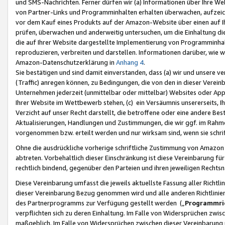
und SMS-Nachrichten. Ferner dürfen wir (a) Informationen über Ihre We
von Partner-Links und Programminhalten erhalten überwachen, aufzei
vor dem Kauf eines Produkts auf der Amazon-Website über einen auf Ih
prüfen, überwachen und anderweitig untersuchen, um die Einhaltung dies
die auf Ihrer Website dargestellte Implementierung von Programminhalt
reproduzieren, verbreiten und darstellen. Informationen darüber, wie w
Amazon-Datenschutzerklärung in
Anhang 4
.
Sie bestätigen und sind damit einverstanden, dass (a) wir und unsere 
(Traffic) anregen können, zu Bedingungen, die von den in dieser Vere
Unternehmen jederzeit (unmittelbar oder mittelbar) Websites oder Appl
Ihrer Website im Wettbewerb stehen, (c) ein Versäumnis unsererseits, I
Verzicht auf unser Recht darstellt, die betroffene oder eine andere B
Aktualisierungen, Handlungen und Zustimmungen, die wir ggf. im Rahme
vorgenommen bzw. erteilt werden und nur wirksam sind, wenn sie schri
Ohne die ausdrückliche vorherige schriftliche Zustimmung von Amazon
abtreten. Vorbehaltlich dieser Einschränkung ist diese Vereinbarung f
rechtlich bindend, gegenüber den Parteien und ihren jeweiligen Rech
Diese Vereinbarung umfasst die jeweils aktuellste Fassung aller Richtli
dieser Vereinbarung Bezug genommen wird und alle anderen Richtlinie
des Partnerprogramms zur Verfügung gestellt werden („
Programmric
verpflichten sich zu deren Einhaltung. Im Falle von Widersprüchen zwi
maßgeblich. Im Falle von Widersprüchen zwischen dieser Vereinbarun