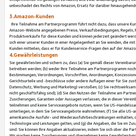
unbeschadet des Rechts von Amazon, Ersatz für darüber hinausgehen
3.Amazon-Kunden
Ihre Teilnahme am Partnerprogramm führt nicht dazu, dass unsere Kun
Amazon-Website angegebenen Preise, Verkaufsbedingungen, Regeln, Ri
Produktverkäufe für diese Kunden und können jederzeit geändert werde
sich einer unserer Kunden in einer Angelegenheit an Sie wenden, die 
Kunden mitteilen, dass er für Kundenservice-Fragen den auf der Ama
4.Gewährleistungen
Sie gewährleisten und sichern zu, dass (a) Sie gemäß dieser Vereinba
betreiben werden; (b) weder Ihre Teilnahme am Partnerprogramm noch d
Bestimmungen, Verordnungen, Vorschriften, Anordnungen, Konzessionen,
Gerichtsurteile und -beschlüsse oder andere Auflagen einer für Sie zu
Datenschutz, Werbung und Marketing) verstoßen; (c) Sie rechtswirksam 
nicht geschäftsfähig sind); (d) Sie den Nutzen der Teilnahme am Partne
Zusicherungen, Garantien oder Aussagen verlassen, die in dieser Verein
teilnehmen und keine Serviceangebote nutzen, wenn Sie US-Handelssa
unterliegen, in dem Sie Serviceangebote wahrnehmen; (f) Sie alle US
amerikanische Ausfuhr- und Wiederausfuhrbeschränkungen einhalten, 
Technologie und Leistungen gelten, und (g) die Angaben, die Sie im 
sind. Sie können Ihre Angaben aktualisieren, indem Sie sich über die 
Wir machen keine Zusicherungen und übernehmen keine Gewährleistun