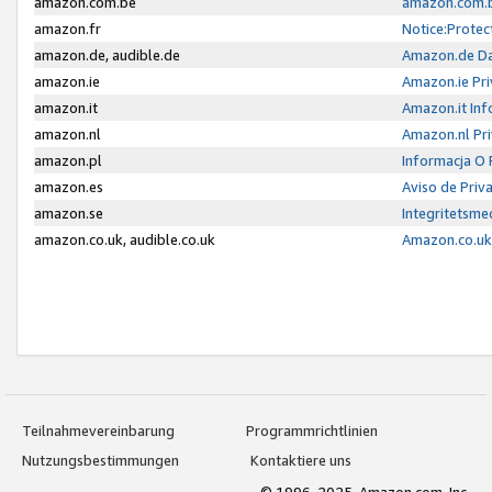
amazon.com.be
amazon.com.b
amazon.fr
Notice:Protec
amazon.de, audible.de
Amazon.de Da
amazon.ie
Amazon.ie Pri
amazon.it
Amazon.it Inf
amazon.nl
Amazon.nl Pri
amazon.pl
Informacja O
amazon.es
Aviso de Priv
amazon.se
Integritetsm
amazon.co.uk, audible.co.uk
Amazon.co.uk 
Teilnahmevereinbarung
Programmrichtlinien
Nutzungsbestimmungen
Kontaktiere uns