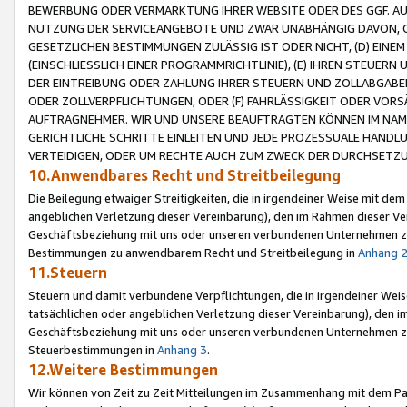
BEWERBUNG ODER VERMARKTUNG IHRER WEBSITE ODER DES GGF. AUF 
NUTZUNG DER SERVICEANGEBOTE UND ZWAR UNABHÄNGIG DAVON, O
GESETZLICHEN BESTIMMUNGEN ZULÄSSIG IST ODER NICHT, (D) EINE
(EINSCHLIESSLICH EINER PROGRAMMRICHTLINIE), (E) IHREN STEUER
DER EINTREIBUNG ODER ZAHLUNG IHRER STEUERN UND ZOLLABGAB
ODER ZOLLVERPFLICHTUNGEN, ODER (F) FAHRLÄSSIGKEIT ODER VORS
AUFTRAGNEHMER. WIR UND UNSERE BEAUFTRAGTEN KÖNNEN IM NAME
GERICHTLICHE SCHRITTE EINLEITEN UND JEDE PROZESSUALE HAND
VERTEIDIGEN, ODER UM RECHTE AUCH ZUM ZWECK DER DURCHSETZU
10.Anwendbares Recht und Streitbeilegung
Die Beilegung etwaiger Streitigkeiten, die in irgendeiner Weise mit de
angeblichen Verletzung dieser Vereinbarung), den im Rahmen dieser Ve
Geschäftsbeziehung mit uns oder unseren verbundenen Unternehmen zu
Bestimmungen zu anwendbarem Recht und Streitbeilegung in
Anhang 
11.Steuern
Steuern und damit verbundene Verpflichtungen, die in irgendeiner Wei
tatsächlichen oder angeblichen Verletzung dieser Vereinbarung), den 
Geschäftsbeziehung mit uns oder unseren verbundenen Unternehmen z
Steuerbestimmungen in
Anhang 3
.
12.Weitere Bestimmungen
Wir können von Zeit zu Zeit Mitteilungen im Zusammenhang mit dem Par