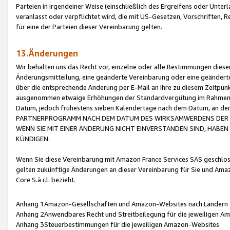
Parteien in irgendeiner Weise (einschließlich des Ergreifens oder Unt
veranlasst oder verpflichtet wird, die mit US-Gesetzen, Vorschriften,
für eine der Parteien dieser Vereinbarung gelten.
13.Änderungen
Wir behalten uns das Recht vor, einzelne oder alle Bestimmungen diese
Änderungsmitteilung, eine geänderte Vereinbarung oder eine geänderte 
über die entsprechende Änderung per E-Mail an Ihre zu diesem Zeitpun
ausgenommen etwaige Erhöhungen der Standardvergütung im Rahmen
Datum, jedoch frühestens sieben Kalendertage nach dem Datum, an de
PARTNERPROGRAMM NACH DEM DATUM DES WIRKSAMWERDENS DER Ä
WENN SIE MIT EINER ÄNDERUNG NICHT EINVERSTANDEN SIND, HABEN S
KÜNDIGEN.
Wenn Sie diese Vereinbarung mit Amazon France Services SAS geschlo
gelten zukünftige Änderungen an dieser Vereinbarung für Sie und Ama
Core S.à r.l. bezieht.
Anhang 1Amazon-Gesellschaften und Amazon-Websites nach Ländern
Anhang 2Anwendbares Recht und Streitbeilegung für die jeweiligen 
Anhang 3Steuerbestimmungen für die jeweiligen Amazon-Websites