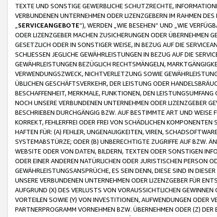
TEXTE UND SONSTIGE GEWERBLICHE SCHUTZRECHTE, INFORMATIONE
VERBUNDENEN UNTERNEHMEN ODER LIZENZGEBERN IM RAHMEN DES
„
SERVICEANGEBOTE
“), WERDEN „WIE BESEHEN“ UND „WIE VERFÜ
ODER LIZENZGEBER MACHEN ZUSICHERUNGEN ODER ÜBERNEHMEN GEW
GESETZLICH ODER IN SONSTIGER WEISE, IN BEZUG AUF DIE SERVI
SCHLIESSEN JEGLICHE GEWÄHRLEISTUNGEN IN BEZUG AUF DIE SERVI
GEWÄHRLEISTUNGEN BEZÜGLICH RECHTSMÄNGELN, MARKTGÄNGIGKEIT
VERWENDUNGSZWECK, NICHTVERLETZUNG SOWIE GEWÄHRLEISTUNGEN 
ÜBLICHEN GESCHÄFTSVERKEHR, DER LEISTUNG ODER HANDELSBRÄUCH
BESCHAFFENHEIT, MERKMALE, FUNKTIONEN, DEN LEISTUNGSUMFANG 
NOCH UNSERE VERBUNDENEN UNTERNEHMEN ODER LIZENZGEBER GEWÄ
BESCHRIEBEN DURCHGÄNGIG BZW. AUF BESTIMMTE ART UND WEISE
KORREKT, FEHLERFREI ODER FREI VON SCHÄDLICHEN KOMPONENTEN
HAFTEN FÜR: (A) FEHLER, UNGENAUIGKEITEN, VIREN, SCHADSOFTW
SYSTEMABSTÜRZE; ODER (B) UNBERECHTIGTE ZUGRIFFE AUF BZW. 
WEBSITE ODER VON DATEN, BILDERN, TEXTEN ODER SONSTIGEN INF
ODER EINER ANDEREN NATÜRLICHEN ODER JURISTISCHEN PERSON OD
GEWÄHRLEISTUNGSANSPRÜCHE, ES SEIN DENN, DIESE SIND IN DIES
UNSERE VERBUNDENEN UNTERNEHMEN ODER LIZENZGEBER FÜR EN
AUFGRUND (X) DES VERLUSTS VON VORAUSSICHTLICHEN GEWINNEN
VORTEILEN SOWIE (Y) VON INVESTITIONEN, AUFWENDUNGEN ODER VE
PARTNERPROGRAMM VORNEHMEN BZW. ÜBERNEHMEN ODER (Z) DER 