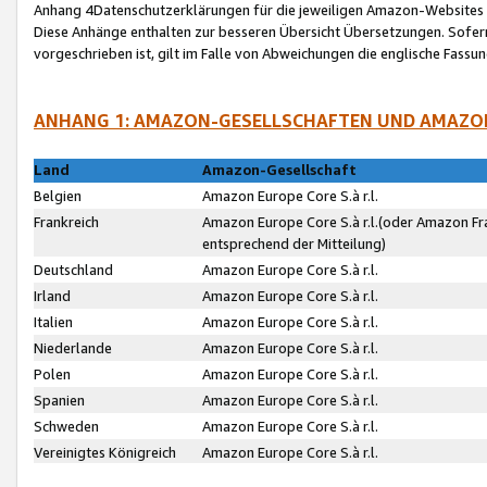
Anhang 4Datenschutzerklärungen für die jeweiligen Amazon-Websites
Diese Anhänge enthalten zur besseren Übersicht Übersetzungen. Sofe
vorgeschrieben ist, gilt im Falle von Abweichungen die englische Fass
ANHANG 1: AMAZON-GESELLSCHAFTEN UND AMAZO
Land
Amazon-Gesellschaft
Belgien
Amazon Europe Core S.à r.l.
Frankreich
Amazon Europe Core S.à r.l.(oder Amazon Fr
entsprechend der Mitteilung)
Deutschland
Amazon Europe Core S.à r.l.
Irland
Amazon Europe Core S.à r.l.
Italien
Amazon Europe Core S.à r.l.
Niederlande
Amazon Europe Core S.à r.l.
Polen
Amazon Europe Core S.à r.l.
Spanien
Amazon Europe Core S.à r.l.
Schweden
Amazon Europe Core S.à r.l.
Vereinigtes Königreich
Amazon Europe Core S.à r.l.