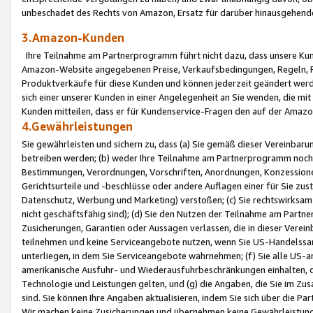
unbeschadet des Rechts von Amazon, Ersatz für darüber hinausgehen
3.Amazon-Kunden
Ihre Teilnahme am Partnerprogramm führt nicht dazu, dass unsere Kun
Amazon-Website angegebenen Preise, Verkaufsbedingungen, Regeln, Ri
Produktverkäufe für diese Kunden und können jederzeit geändert werde
sich einer unserer Kunden in einer Angelegenheit an Sie wenden, die 
Kunden mitteilen, dass er für Kundenservice-Fragen den auf der Ama
4.Gewährleistungen
Sie gewährleisten und sichern zu, dass (a) Sie gemäß dieser Vereinba
betreiben werden; (b) weder Ihre Teilnahme am Partnerprogramm noch d
Bestimmungen, Verordnungen, Vorschriften, Anordnungen, Konzessionen,
Gerichtsurteile und -beschlüsse oder andere Auflagen einer für Sie zu
Datenschutz, Werbung und Marketing) verstoßen; (c) Sie rechtswirksam 
nicht geschäftsfähig sind); (d) Sie den Nutzen der Teilnahme am Partne
Zusicherungen, Garantien oder Aussagen verlassen, die in dieser Verein
teilnehmen und keine Serviceangebote nutzen, wenn Sie US-Handelssa
unterliegen, in dem Sie Serviceangebote wahrnehmen; (f) Sie alle US
amerikanische Ausfuhr- und Wiederausfuhrbeschränkungen einhalten, 
Technologie und Leistungen gelten, und (g) die Angaben, die Sie im 
sind. Sie können Ihre Angaben aktualisieren, indem Sie sich über die 
Wir machen keine Zusicherungen und übernehmen keine Gewährleistun