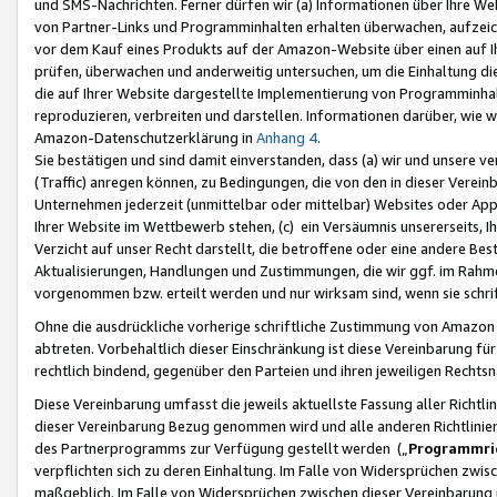
und SMS-Nachrichten. Ferner dürfen wir (a) Informationen über Ihre We
von Partner-Links und Programminhalten erhalten überwachen, aufzei
vor dem Kauf eines Produkts auf der Amazon-Website über einen auf Ih
prüfen, überwachen und anderweitig untersuchen, um die Einhaltung dies
die auf Ihrer Website dargestellte Implementierung von Programminhalt
reproduzieren, verbreiten und darstellen. Informationen darüber, wie w
Amazon-Datenschutzerklärung in
Anhang 4
.
Sie bestätigen und sind damit einverstanden, dass (a) wir und unsere 
(Traffic) anregen können, zu Bedingungen, die von den in dieser Vere
Unternehmen jederzeit (unmittelbar oder mittelbar) Websites oder Appl
Ihrer Website im Wettbewerb stehen, (c) ein Versäumnis unsererseits, I
Verzicht auf unser Recht darstellt, die betroffene oder eine andere B
Aktualisierungen, Handlungen und Zustimmungen, die wir ggf. im Rahme
vorgenommen bzw. erteilt werden und nur wirksam sind, wenn sie schri
Ohne die ausdrückliche vorherige schriftliche Zustimmung von Amazon
abtreten. Vorbehaltlich dieser Einschränkung ist diese Vereinbarung f
rechtlich bindend, gegenüber den Parteien und ihren jeweiligen Rech
Diese Vereinbarung umfasst die jeweils aktuellste Fassung aller Richtli
dieser Vereinbarung Bezug genommen wird und alle anderen Richtlinie
des Partnerprogramms zur Verfügung gestellt werden („
Programmric
verpflichten sich zu deren Einhaltung. Im Falle von Widersprüchen zwi
maßgeblich. Im Falle von Widersprüchen zwischen dieser Vereinbarun