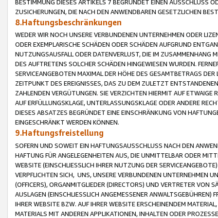
BESTIMMUNG DIESES ARTIKELS 7 BEGRÜNDET EINEN AUSSCHLUSS 
ZUSICHERUNGEN, DIE NACH DEN ANWENDBAREN GESETZLICHEN BE
8.Haftungsbeschränkungen
WEDER WIR NOCH UNSERE VERBUNDENEN UNTERNEHMEN ODER LIZEN
ODER EXEMPLARISCHE SCHÄDEN ODER SCHÄDEN AUFGRUND ENTGANG
NUTZUNGSAUSFALL ODER DATENVERLUST, DIE IM ZUSAMMENHANG MI
DES AUFTRETENS SOLCHER SCHÄDEN HINGEWIESEN WURDEN. FERN
SERVICEANGEBOTEN MAXIMAL DER HÖHE DES GESAMTBETRAGS DER 
ZEITPUNKT DES EREIGNISSES, DAS ZU DEM ZULETZT ENTSTANDENE
ZAHLENDEN VERGÜTUNGEN. SIE VERZICHTEN HIERMIT AUF ETWAIGE 
AUF ERFÜLLUNGSKLAGE, UNTERLASSUNGSKLAGE ODER ANDERE RECHT
DIESES ABSATZES BEGRÜNDET EINE EINSCHRÄNKUNG VON HAFTUNG
EINGESCHRÄNKT WERDEN KÖNNEN.
9.Haftungsfreistellung
SOFERN UND SOWEIT EIN HAFTUNGSAUSSCHLUSS NACH DEN ANWENDB
HAFTUNG FÜR ANGELEGENHEITEN AUS, DIE UNMITTELBAR ODER MITT
WEBSITE (EINSCHLIESSLICH IHRER NUTZUNG DER SERVICEANGEBOTE)
VERPFLICHTEN SICH, UNS, UNSERE VERBUNDENEN UNTERNEHMEN UN
(OFFICERS), ORGANMITGLIEDER (DIRECTORS) UND VERTRETER VON 
AUSLAGEN (EINSCHLIESSLICH ANGEMESSENER ANWALTSGEBÜHREN) FR
IHRER WEBSITE BZW. AUF IHRER WEBSITE ERSCHEINENDEM MATERIAL
MATERIALS MIT ANDEREN APPLIKATIONEN, INHALTEN ODER PROZESSE