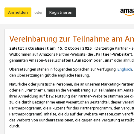
Anmelden
Registrieren
oder
Vereinbarung zur Teilnahme am 
zuletzt aktualisiert am
:
15. Oktober 2025
(Derzeitige Partner - 
Willkommen auf Amazons Partner-Website (die „
Partner-Website
“)
genannten Amazon-Gesellschaften („
Amazon
“ oder „
uns
“ oder ähnli
Übersetzungen stehen in folgenden Sprachen zur Verfügung :
Englisch
,
den Übersetzungen gilt die englische Fassung.
Natürliche oder juristische Personen, die an unserem Marketing-Partn
oder ein „
Partner
“), müssen die Vereinbarung zur Teilnahme am Ama
Ihrer Anmeldung auf bzw. Nutzung der Partner-Website stimmen Sie die
zu, die durch Bezugnahme einen wesentlichen Bestandteil dieser Verei
Partnerprogramm, die IP-Lizenz für das Partnerprogramm, den Vergütu
Partnerprogramm). Inhalte, die du auf der Website Amazon.com veröffe
des Verbots von Kundenrezensionen, die gegen eine Vergütung erstellt, 
durch.