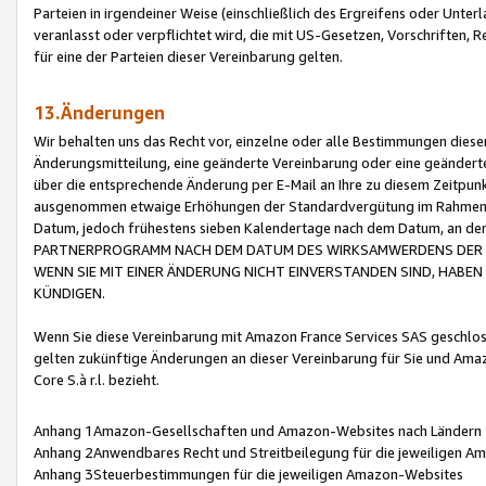
Parteien in irgendeiner Weise (einschließlich des Ergreifens oder Unt
veranlasst oder verpflichtet wird, die mit US-Gesetzen, Vorschriften,
für eine der Parteien dieser Vereinbarung gelten.
13.Änderungen
Wir behalten uns das Recht vor, einzelne oder alle Bestimmungen diese
Änderungsmitteilung, eine geänderte Vereinbarung oder eine geänderte 
über die entsprechende Änderung per E-Mail an Ihre zu diesem Zeitpun
ausgenommen etwaige Erhöhungen der Standardvergütung im Rahmen
Datum, jedoch frühestens sieben Kalendertage nach dem Datum, an de
PARTNERPROGRAMM NACH DEM DATUM DES WIRKSAMWERDENS DER Ä
WENN SIE MIT EINER ÄNDERUNG NICHT EINVERSTANDEN SIND, HABEN S
KÜNDIGEN.
Wenn Sie diese Vereinbarung mit Amazon France Services SAS geschlo
gelten zukünftige Änderungen an dieser Vereinbarung für Sie und Ama
Core S.à r.l. bezieht.
Anhang 1Amazon-Gesellschaften und Amazon-Websites nach Ländern
Anhang 2Anwendbares Recht und Streitbeilegung für die jeweiligen 
Anhang 3Steuerbestimmungen für die jeweiligen Amazon-Websites