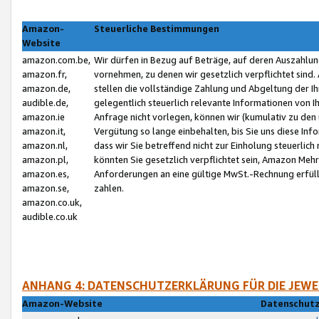
Amazon-
Steuerliche Bestimmungen
Website
amazon.com.be,
Wir dürfen in Bezug auf Beträge, auf deren Auszahlun
amazon.fr,
vornehmen, zu denen wir gesetzlich verpflichtet sind
amazon.de,
stellen die vollständige Zahlung und Abgeltung der 
audible.de,
gelegentlich steuerlich relevante Informationen von I
amazon.ie
Anfrage nicht vorlegen, können wir (kumulativ zu de
amazon.it,
Vergütung so lange einbehalten, bis Sie uns diese Inf
amazon.nl,
dass wir Sie betreffend nicht zur Einholung steuerlich 
amazon.pl,
könnten Sie gesetzlich verpflichtet sein, Amazon Meh
amazon.es,
Anforderungen an eine gültige MwSt.-Rechnung erfüllt
amazon.se,
zahlen.
amazon.co.uk,
audible.co.uk
ANHANG 4: DATENSCHUTZERKLÄRUNG FÜR DIE JEWE
Amazon-Website
Datenschutz