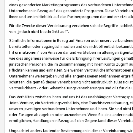
eines gesonderten Marketingprogramms des verbundenen Unternehmens
Unternehmen in Bezug auf das gesonderte Programm. Diese Vereinbarung
Ihnen und uns im Hinblick auf das Partnerprogramm dar und ersetzt al
Für die Zwecke dieser Vereinbarung verstehen sich die Begriffe „schließ
von „jedoch nicht beschränkt auf“.
Sämtliche Informationen in Bezug auf Amazon oder unsere verbunde
bereitstellen oder zugänglich machen und die nicht öffentlich bekannt bz
Informationen
“ von Amazon dar und verbleiben im alleinigen Eigent
wie dies angemessenerweise für die Erbringung Ihrer Leistungen gemäß d
juristischen Personen, die im Zusammenhang mit Ihrem Konto Zugriff au
Pflichten kennen und einhalten. Sie werden Vertrauliche Informationen 
Unternehmen) weitergeben und alle angemessenen Maßnahmen ergreifen
schützen, die gemäß dieser Vereinbarung nicht ausdrücklich zulässig is
Vertraulichkeits- oder Geheimhaltungsvereinbarungen und gilt für die
Das Verhältnis zwischen Ihnen und uns ist das unabhängiger Vertragspa
Joint-Venture, ein Vertretungsverhältnis, eine Franchisevereinbarung, 
unseren jeweiligen verbundenen Unternehmen und Ihnen. Sie sind ni
oder Zusagen abzugeben oder anzunehmen. Wenn Sie eine andere natürli
ermöglichen, Handlungen in Bezug auf den Gegenstand dieser Vereinbar
Ungeachtet anders lautender Bestimmungen in dieser Vereinbarung wird