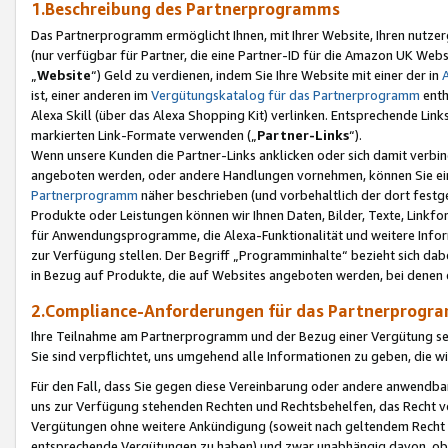
1.Beschreibung des Partnerprogramms
Das Partnerprogramm ermöglicht Ihnen, mit Ihrer Website, Ihren nutzer
(nur verfügbar für Partner, die eine Partner-ID für die Amazon UK We
„
Website
“) Geld zu verdienen, indem Sie Ihre Website mit einer der in
ist, einer anderen im
Vergütungskatalog für das Partnerprogramm
enth
Alexa Skill (über das Alexa Shopping Kit) verlinken. Entsprechende Lin
markierten Link-Formate verwenden („
Partner-Links
“).
Wenn unsere Kunden die Partner-Links anklicken oder sich damit verbi
angeboten werden, oder andere Handlungen vornehmen, können Sie eine
Partnerprogramm
näher beschrieben (und vorbehaltlich der dort festg
Produkte oder Leistungen können wir Ihnen Daten, Bilder, Texte, Linkfo
für Anwendungsprogramme, die Alexa-Funktionalität und weitere Inf
zur Verfügung stellen. Der Begriff „Programminhalte“ bezieht sich dabe
in Bezug auf Produkte, die auf Websites angeboten werden, bei denen 
2.Compliance-Anforderungen für das Partnerprog
Ihre Teilnahme am Partnerprogramm und der Bezug einer Vergütung setz
Sie sind verpflichtet, uns umgehend alle Informationen zu geben, die w
Für den Fall, dass Sie gegen diese Vereinbarung oder andere anwendba
uns zur Verfügung stehenden Rechten und Rechtsbehelfen, das Recht vo
Vergütungen ohne weitere Ankündigung (soweit nach geltendem Recht z
entsprechende Vergütungen zu haben) und zwar unabhängig davon, ob 