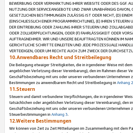
BEWERBUNG ODER VERMARKTUNG IHRER WEBSITE ODER DES GGF. AUF 
NUTZUNG DER SERVICEANGEBOTE UND ZWAR UNABHÄNGIG DAVON, O
GESETZLICHEN BESTIMMUNGEN ZULÄSSIG IST ODER NICHT, (D) EINE
(EINSCHLIESSLICH EINER PROGRAMMRICHTLINIE), (E) IHREN STEUER
DER EINTREIBUNG ODER ZAHLUNG IHRER STEUERN UND ZOLLABGAB
ODER ZOLLVERPFLICHTUNGEN, ODER (F) FAHRLÄSSIGKEIT ODER VORS
AUFTRAGNEHMER. WIR UND UNSERE BEAUFTRAGTEN KÖNNEN IM NAME
GERICHTLICHE SCHRITTE EINLEITEN UND JEDE PROZESSUALE HAND
VERTEIDIGEN, ODER UM RECHTE AUCH ZUM ZWECK DER DURCHSETZU
10.Anwendbares Recht und Streitbeilegung
Die Beilegung etwaiger Streitigkeiten, die in irgendeiner Weise mit de
angeblichen Verletzung dieser Vereinbarung), den im Rahmen dieser Ve
Geschäftsbeziehung mit uns oder unseren verbundenen Unternehmen zu
Bestimmungen zu anwendbarem Recht und Streitbeilegung in
Anhang 
11.Steuern
Steuern und damit verbundene Verpflichtungen, die in irgendeiner Wei
tatsächlichen oder angeblichen Verletzung dieser Vereinbarung), den 
Geschäftsbeziehung mit uns oder unseren verbundenen Unternehmen z
Steuerbestimmungen in
Anhang 3
.
12.Weitere Bestimmungen
Wir können von Zeit zu Zeit Mitteilungen im Zusammenhang mit dem Par