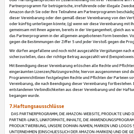
Partnerprogramm für betrügerische, irreführende oder illegale Zwecke
Amazon durch Sie oder Ihre Teilnahme am Partnerprogramm beschädig
dieser Vereinbarung oder den gemäß dieser Vereinbarung von den Vertr
oder künftig unterliegen könnte; (g) wenn wir diese Vereinbarung mit I
gemeinsam mit Ihnen agieren, bereits in der Vergangenheit, gleich aus
das Partnerprogramm in der allgemein angebotenen Form beenden. Vors
gegen die Bestimmungen der Ziffer 5 und jeder Verstoß gegen die Prog
Wir dürfen angefallene und noch nicht ausgezahlte Vergütungen nach 
sicherzustellen, dass der richtige Betrag ausgezahlt wird (beispielsw
Mit Beendigung dieser Vereinbarung erlöschen alle Rechte und Pflichte
eingeräumten Lizenzen/Nutzungsrechte; hiervon ausgenommen sind die in 
Programmrichtlinien festgelegten Rechte und Pflichten der Parteien sow
Vereinbarung, die nach Beendigung dieser Vereinbarung fortbestehen. D
entstandenen Verbindlichkeiten aus dieser Vereinbarung und der Haft
begangen wurde.
7.Haftungsausschlüsse
DAS PARTNERPROGRAMM, DIE AMAZON-WEBSITE, PRODUKTE UND DI
PARTNER-LINKS, LINKFORMATE, INHALTE, DIE ANWENDUNGSPROGR
PRODUKTWERBUNG, UNSERE DOMAIN-NAMEN, MARKEN UND LOGOS S
UNTERNEHMEN (EINSCHLIESSLICH DER AMAZON-MARKEN) UND DIE GE