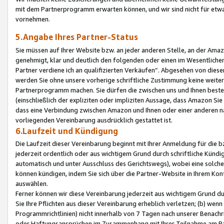
mit dem Partnerprogramm erwarten können, und wir sind nicht für etwa
vornehmen.
5.Angabe Ihres Partner-Status
Sie müssen auf Ihrer Website bzw. an jeder anderen Stelle, an der Am
genehmigt, klar und deutlich den folgenden oder einen im Wesentlichen
Partner verdiene ich an qualifizierten Verkäufen“. Abgesehen von die
werden Sie ohne unsere vorherige schriftliche Zustimmung keine weite
Partnerprogramm machen. Sie dürfen die zwischen uns und Ihnen best
(einschließlich der expliziten oder impliziten Aussage, dass Amazon Si
dass eine Verbindung zwischen Amazon und Ihnen oder einer anderen natü
vorliegenden Vereinbarung ausdrücklich gestattet ist.
6.Laufzeit und Kündigung
Die Laufzeit dieser Vereinbarung beginnt mit Ihrer Anmeldung für die 
jederzeit ordentlich oder aus wichtigem Grund durch schriftliche Kündi
automatisch und unter Ausschluss des Gerichtswegs), wobei eine solch
können kündigen, indem Sie sich über die Partner-Website in Ihrem Ko
auswählen.
Ferner können wir diese Vereinbarung jederzeit aus wichtigem Grund dur
Sie Ihre Pflichten aus dieser Vereinbarung erheblich verletzen; (b) wen
Programmrichtlinien) nicht innerhalb von 7 Tagen nach unserer Benachr
oder Haftungsansprüchen im Zusammenhang mit Ihrer Teilnahme am Pa