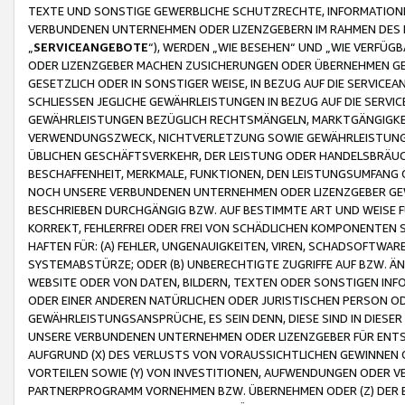
TEXTE UND SONSTIGE GEWERBLICHE SCHUTZRECHTE, INFORMATIONE
VERBUNDENEN UNTERNEHMEN ODER LIZENZGEBERN IM RAHMEN DES
„
SERVICEANGEBOTE
“), WERDEN „WIE BESEHEN“ UND „WIE VERFÜ
ODER LIZENZGEBER MACHEN ZUSICHERUNGEN ODER ÜBERNEHMEN GEW
GESETZLICH ODER IN SONSTIGER WEISE, IN BEZUG AUF DIE SERVI
SCHLIESSEN JEGLICHE GEWÄHRLEISTUNGEN IN BEZUG AUF DIE SERVI
GEWÄHRLEISTUNGEN BEZÜGLICH RECHTSMÄNGELN, MARKTGÄNGIGKEIT
VERWENDUNGSZWECK, NICHTVERLETZUNG SOWIE GEWÄHRLEISTUNGEN 
ÜBLICHEN GESCHÄFTSVERKEHR, DER LEISTUNG ODER HANDELSBRÄUCH
BESCHAFFENHEIT, MERKMALE, FUNKTIONEN, DEN LEISTUNGSUMFANG 
NOCH UNSERE VERBUNDENEN UNTERNEHMEN ODER LIZENZGEBER GEWÄ
BESCHRIEBEN DURCHGÄNGIG BZW. AUF BESTIMMTE ART UND WEISE
KORREKT, FEHLERFREI ODER FREI VON SCHÄDLICHEN KOMPONENTEN
HAFTEN FÜR: (A) FEHLER, UNGENAUIGKEITEN, VIREN, SCHADSOFTW
SYSTEMABSTÜRZE; ODER (B) UNBERECHTIGTE ZUGRIFFE AUF BZW. 
WEBSITE ODER VON DATEN, BILDERN, TEXTEN ODER SONSTIGEN INF
ODER EINER ANDEREN NATÜRLICHEN ODER JURISTISCHEN PERSON OD
GEWÄHRLEISTUNGSANSPRÜCHE, ES SEIN DENN, DIESE SIND IN DIES
UNSERE VERBUNDENEN UNTERNEHMEN ODER LIZENZGEBER FÜR EN
AUFGRUND (X) DES VERLUSTS VON VORAUSSICHTLICHEN GEWINNEN
VORTEILEN SOWIE (Y) VON INVESTITIONEN, AUFWENDUNGEN ODER VE
PARTNERPROGRAMM VORNEHMEN BZW. ÜBERNEHMEN ODER (Z) DER 