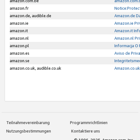
amazon.com.be
amazon.com.b
amazon.fr
Notice:Protec
amazon.de, audible.de
Amazon.de Da
amazon.ie
Amazon.ie Pri
amazon.it
Amazon.it Inf
amazon.nl
Amazon.nl Pri
amazon.pl
Informacja O
amazon.es
Aviso de Priv
amazon.se
Integritetsm
amazon.co.uk, audible.co.uk
Amazon.co.uk 
Teilnahmevereinbarung
Programmrichtlinien
Nutzungsbestimmungen
Kontaktiere uns