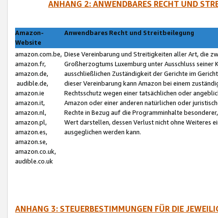
ANHANG 2: ANWENDBARES RECHT UND STRE
Amazon-
Anwendbares Recht und Streitbeilegung
Website
amazon.com.be,
Diese Vereinbarung und Streitigkeiten aller Art, die 
amazon.fr,
Großherzogtums Luxemburg unter Ausschluss seiner Kol
amazon.de,
ausschließlichen Zuständigkeit der Gerichte im Geri
audible.de,
dieser Vereinbarung kann Amazon bei einem zuständig
amazon.ie
Rechtsschutz wegen einer tatsächlichen oder angebli
amazon.it,
Amazon oder einer anderen natürlichen oder juristisc
amazon.nl,
Rechte in Bezug auf die Programminhalte besonderer,
amazon.pl,
Wert darstellen, dessen Verlust nicht ohne Weiteres e
amazon.es,
ausgeglichen werden kann.
amazon.se,
amazon.co.uk,
audible.co.uk
ANHANG 3: STEUERBESTIMMUNGEN FÜR DIE JEWEIL