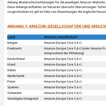
Anhang 4Datenschutzerklärungen für die jeweiligen Amazon-Websites
Diese Anhänge enthalten zur besseren Übersicht Übersetzungen. Sofe
vorgeschrieben ist, gilt im Falle von Abweichungen die englische Fass
ANHANG 1: AMAZON-GESELLSCHAFTEN UND AMAZO
Land
Amazon-Gesellschaft
Belgien
Amazon Europe Core S.à r.l.
Frankreich
Amazon Europe Core S.à r.l.(oder Amazon Fr
entsprechend der Mitteilung)
Deutschland
Amazon Europe Core S.à r.l.
Irland
Amazon Europe Core S.à r.l.
Italien
Amazon Europe Core S.à r.l.
Niederlande
Amazon Europe Core S.à r.l.
Polen
Amazon Europe Core S.à r.l.
Spanien
Amazon Europe Core S.à r.l.
Schweden
Amazon Europe Core S.à r.l.
Vereinigtes Königreich
Amazon Europe Core S.à r.l.