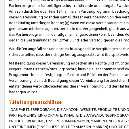
Partnerprogramm für betrügerische, irreführende oder illegale Zwecke
Amazon durch Sie oder Ihre Teilnahme am Partnerprogramm beschädig
dieser Vereinbarung oder den gemäß dieser Vereinbarung von den Vertr
oder künftig unterliegen könnte; (g) wenn wir diese Vereinbarung mit I
gemeinsam mit Ihnen agieren, bereits in der Vergangenheit, gleich aus
das Partnerprogramm in der allgemein angebotenen Form beenden. Vors
gegen die Bestimmungen der Ziffer 5 und jeder Verstoß gegen die Prog
Wir dürfen angefallene und noch nicht ausgezahlte Vergütungen nach 
sicherzustellen, dass der richtige Betrag ausgezahlt wird (beispielsw
Mit Beendigung dieser Vereinbarung erlöschen alle Rechte und Pflichte
eingeräumten Lizenzen/Nutzungsrechte; hiervon ausgenommen sind die in 
Programmrichtlinien festgelegten Rechte und Pflichten der Parteien sow
Vereinbarung, die nach Beendigung dieser Vereinbarung fortbestehen. D
entstandenen Verbindlichkeiten aus dieser Vereinbarung und der Haft
begangen wurde.
7.Haftungsausschlüsse
DAS PARTNERPROGRAMM, DIE AMAZON-WEBSITE, PRODUKTE UND DI
PARTNER-LINKS, LINKFORMATE, INHALTE, DIE ANWENDUNGSPROGR
PRODUKTWERBUNG, UNSERE DOMAIN-NAMEN, MARKEN UND LOGOS S
UNTERNEHMEN (EINSCHLIESSLICH DER AMAZON-MARKEN) UND DIE GE