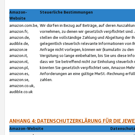
Amazon-
Steuerliche Bestimmungen
Website
amazon.com.be,
Wir dürfen in Bezug auf Beträge, auf deren Auszahlun
amazon.fr,
vornehmen, zu denen wir gesetzlich verpflichtet sind
amazon.de,
stellen die vollständige Zahlung und Abgeltung der 
audible.de,
gelegentlich steuerlich relevante Informationen von I
amazon.ie
Anfrage nicht vorlegen, können wir (kumulativ zu de
amazon.it,
Vergütung so lange einbehalten, bis Sie uns diese Inf
amazon.nl,
dass wir Sie betreffend nicht zur Einholung steuerlich 
amazon.pl,
könnten Sie gesetzlich verpflichtet sein, Amazon Meh
amazon.es,
Anforderungen an eine gültige MwSt.-Rechnung erfüllt
amazon.se,
zahlen.
amazon.co.uk,
audible.co.uk
ANHANG 4: DATENSCHUTZERKLÄRUNG FÜR DIE JEWE
Amazon-Website
Datenschutz