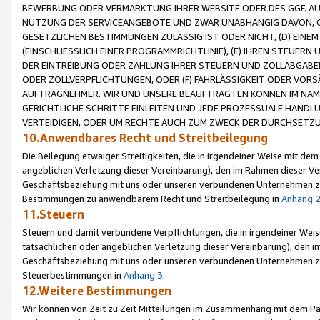
BEWERBUNG ODER VERMARKTUNG IHRER WEBSITE ODER DES GGF. AUF 
NUTZUNG DER SERVICEANGEBOTE UND ZWAR UNABHÄNGIG DAVON, O
GESETZLICHEN BESTIMMUNGEN ZULÄSSIG IST ODER NICHT, (D) EINE
(EINSCHLIESSLICH EINER PROGRAMMRICHTLINIE), (E) IHREN STEUER
DER EINTREIBUNG ODER ZAHLUNG IHRER STEUERN UND ZOLLABGAB
ODER ZOLLVERPFLICHTUNGEN, ODER (F) FAHRLÄSSIGKEIT ODER VORS
AUFTRAGNEHMER. WIR UND UNSERE BEAUFTRAGTEN KÖNNEN IM NAME
GERICHTLICHE SCHRITTE EINLEITEN UND JEDE PROZESSUALE HAND
VERTEIDIGEN, ODER UM RECHTE AUCH ZUM ZWECK DER DURCHSETZU
10.Anwendbares Recht und Streitbeilegung
Die Beilegung etwaiger Streitigkeiten, die in irgendeiner Weise mit de
angeblichen Verletzung dieser Vereinbarung), den im Rahmen dieser Ve
Geschäftsbeziehung mit uns oder unseren verbundenen Unternehmen zu
Bestimmungen zu anwendbarem Recht und Streitbeilegung in
Anhang 
11.Steuern
Steuern und damit verbundene Verpflichtungen, die in irgendeiner Wei
tatsächlichen oder angeblichen Verletzung dieser Vereinbarung), den 
Geschäftsbeziehung mit uns oder unseren verbundenen Unternehmen z
Steuerbestimmungen in
Anhang 3
.
12.Weitere Bestimmungen
Wir können von Zeit zu Zeit Mitteilungen im Zusammenhang mit dem Par