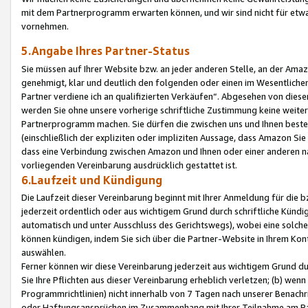
mit dem Partnerprogramm erwarten können, und wir sind nicht für etwa
vornehmen.
5.Angabe Ihres Partner-Status
Sie müssen auf Ihrer Website bzw. an jeder anderen Stelle, an der Am
genehmigt, klar und deutlich den folgenden oder einen im Wesentlichen
Partner verdiene ich an qualifizierten Verkäufen“. Abgesehen von die
werden Sie ohne unsere vorherige schriftliche Zustimmung keine weite
Partnerprogramm machen. Sie dürfen die zwischen uns und Ihnen best
(einschließlich der expliziten oder impliziten Aussage, dass Amazon Si
dass eine Verbindung zwischen Amazon und Ihnen oder einer anderen natü
vorliegenden Vereinbarung ausdrücklich gestattet ist.
6.Laufzeit und Kündigung
Die Laufzeit dieser Vereinbarung beginnt mit Ihrer Anmeldung für die 
jederzeit ordentlich oder aus wichtigem Grund durch schriftliche Kündi
automatisch und unter Ausschluss des Gerichtswegs), wobei eine solch
können kündigen, indem Sie sich über die Partner-Website in Ihrem Ko
auswählen.
Ferner können wir diese Vereinbarung jederzeit aus wichtigem Grund dur
Sie Ihre Pflichten aus dieser Vereinbarung erheblich verletzen; (b) wen
Programmrichtlinien) nicht innerhalb von 7 Tagen nach unserer Benachr
oder Haftungsansprüchen im Zusammenhang mit Ihrer Teilnahme am Pa