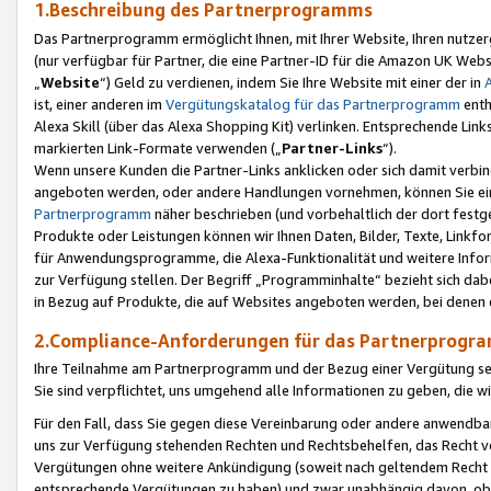
1.Beschreibung des Partnerprogramms
Das Partnerprogramm ermöglicht Ihnen, mit Ihrer Website, Ihren nutzer
(nur verfügbar für Partner, die eine Partner-ID für die Amazon UK We
„
Website
“) Geld zu verdienen, indem Sie Ihre Website mit einer der in
ist, einer anderen im
Vergütungskatalog für das Partnerprogramm
enth
Alexa Skill (über das Alexa Shopping Kit) verlinken. Entsprechende Lin
markierten Link-Formate verwenden („
Partner-Links
“).
Wenn unsere Kunden die Partner-Links anklicken oder sich damit verbi
angeboten werden, oder andere Handlungen vornehmen, können Sie eine
Partnerprogramm
näher beschrieben (und vorbehaltlich der dort festg
Produkte oder Leistungen können wir Ihnen Daten, Bilder, Texte, Linkfo
für Anwendungsprogramme, die Alexa-Funktionalität und weitere Inf
zur Verfügung stellen. Der Begriff „Programminhalte“ bezieht sich dabe
in Bezug auf Produkte, die auf Websites angeboten werden, bei denen 
2.Compliance-Anforderungen für das Partnerprog
Ihre Teilnahme am Partnerprogramm und der Bezug einer Vergütung setz
Sie sind verpflichtet, uns umgehend alle Informationen zu geben, die w
Für den Fall, dass Sie gegen diese Vereinbarung oder andere anwendba
uns zur Verfügung stehenden Rechten und Rechtsbehelfen, das Recht vo
Vergütungen ohne weitere Ankündigung (soweit nach geltendem Recht z
entsprechende Vergütungen zu haben) und zwar unabhängig davon, ob 