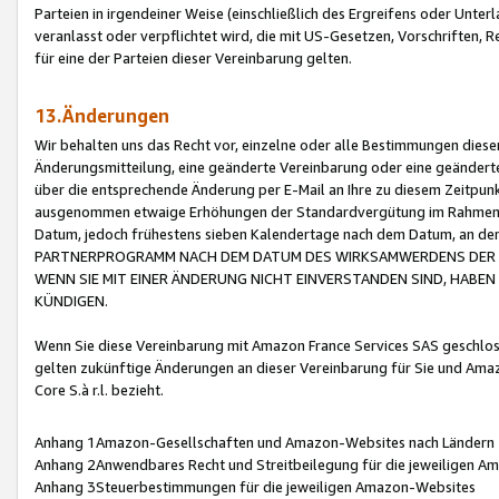
Parteien in irgendeiner Weise (einschließlich des Ergreifens oder Unt
veranlasst oder verpflichtet wird, die mit US-Gesetzen, Vorschriften,
für eine der Parteien dieser Vereinbarung gelten.
13.Änderungen
Wir behalten uns das Recht vor, einzelne oder alle Bestimmungen diese
Änderungsmitteilung, eine geänderte Vereinbarung oder eine geänderte 
über die entsprechende Änderung per E-Mail an Ihre zu diesem Zeitpun
ausgenommen etwaige Erhöhungen der Standardvergütung im Rahmen
Datum, jedoch frühestens sieben Kalendertage nach dem Datum, an de
PARTNERPROGRAMM NACH DEM DATUM DES WIRKSAMWERDENS DER Ä
WENN SIE MIT EINER ÄNDERUNG NICHT EINVERSTANDEN SIND, HABEN S
KÜNDIGEN.
Wenn Sie diese Vereinbarung mit Amazon France Services SAS geschlo
gelten zukünftige Änderungen an dieser Vereinbarung für Sie und Ama
Core S.à r.l. bezieht.
Anhang 1Amazon-Gesellschaften und Amazon-Websites nach Ländern
Anhang 2Anwendbares Recht und Streitbeilegung für die jeweiligen 
Anhang 3Steuerbestimmungen für die jeweiligen Amazon-Websites