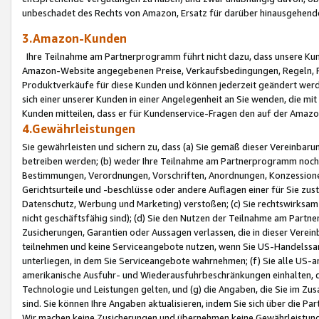
unbeschadet des Rechts von Amazon, Ersatz für darüber hinausgehen
3.Amazon-Kunden
Ihre Teilnahme am Partnerprogramm führt nicht dazu, dass unsere Kun
Amazon-Website angegebenen Preise, Verkaufsbedingungen, Regeln, Ri
Produktverkäufe für diese Kunden und können jederzeit geändert werde
sich einer unserer Kunden in einer Angelegenheit an Sie wenden, die 
Kunden mitteilen, dass er für Kundenservice-Fragen den auf der Ama
4.Gewährleistungen
Sie gewährleisten und sichern zu, dass (a) Sie gemäß dieser Vereinba
betreiben werden; (b) weder Ihre Teilnahme am Partnerprogramm noch d
Bestimmungen, Verordnungen, Vorschriften, Anordnungen, Konzessionen,
Gerichtsurteile und -beschlüsse oder andere Auflagen einer für Sie zu
Datenschutz, Werbung und Marketing) verstoßen; (c) Sie rechtswirksam 
nicht geschäftsfähig sind); (d) Sie den Nutzen der Teilnahme am Partne
Zusicherungen, Garantien oder Aussagen verlassen, die in dieser Verein
teilnehmen und keine Serviceangebote nutzen, wenn Sie US-Handelssa
unterliegen, in dem Sie Serviceangebote wahrnehmen; (f) Sie alle US
amerikanische Ausfuhr- und Wiederausfuhrbeschränkungen einhalten, 
Technologie und Leistungen gelten, und (g) die Angaben, die Sie im 
sind. Sie können Ihre Angaben aktualisieren, indem Sie sich über die 
Wir machen keine Zusicherungen und übernehmen keine Gewährleistun