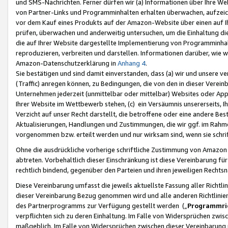
und SMS-Nachrichten. Ferner dürfen wir (a) Informationen über Ihre We
von Partner-Links und Programminhalten erhalten überwachen, aufzei
vor dem Kauf eines Produkts auf der Amazon-Website über einen auf Ih
prüfen, überwachen und anderweitig untersuchen, um die Einhaltung dies
die auf Ihrer Website dargestellte Implementierung von Programminhalt
reproduzieren, verbreiten und darstellen. Informationen darüber, wie w
Amazon-Datenschutzerklärung in
Anhang 4
.
Sie bestätigen und sind damit einverstanden, dass (a) wir und unsere 
(Traffic) anregen können, zu Bedingungen, die von den in dieser Vere
Unternehmen jederzeit (unmittelbar oder mittelbar) Websites oder Appl
Ihrer Website im Wettbewerb stehen, (c) ein Versäumnis unsererseits, I
Verzicht auf unser Recht darstellt, die betroffene oder eine andere B
Aktualisierungen, Handlungen und Zustimmungen, die wir ggf. im Rahme
vorgenommen bzw. erteilt werden und nur wirksam sind, wenn sie schri
Ohne die ausdrückliche vorherige schriftliche Zustimmung von Amazon
abtreten. Vorbehaltlich dieser Einschränkung ist diese Vereinbarung f
rechtlich bindend, gegenüber den Parteien und ihren jeweiligen Rech
Diese Vereinbarung umfasst die jeweils aktuellste Fassung aller Richtli
dieser Vereinbarung Bezug genommen wird und alle anderen Richtlinie
des Partnerprogramms zur Verfügung gestellt werden („
Programmric
verpflichten sich zu deren Einhaltung. Im Falle von Widersprüchen zwi
maßgeblich. Im Falle von Widersprüchen zwischen dieser Vereinbarun