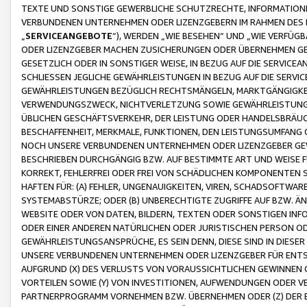
TEXTE UND SONSTIGE GEWERBLICHE SCHUTZRECHTE, INFORMATIONE
VERBUNDENEN UNTERNEHMEN ODER LIZENZGEBERN IM RAHMEN DES
„
SERVICEANGEBOTE
“), WERDEN „WIE BESEHEN“ UND „WIE VERFÜ
ODER LIZENZGEBER MACHEN ZUSICHERUNGEN ODER ÜBERNEHMEN GEW
GESETZLICH ODER IN SONSTIGER WEISE, IN BEZUG AUF DIE SERVI
SCHLIESSEN JEGLICHE GEWÄHRLEISTUNGEN IN BEZUG AUF DIE SERVI
GEWÄHRLEISTUNGEN BEZÜGLICH RECHTSMÄNGELN, MARKTGÄNGIGKEIT
VERWENDUNGSZWECK, NICHTVERLETZUNG SOWIE GEWÄHRLEISTUNGEN 
ÜBLICHEN GESCHÄFTSVERKEHR, DER LEISTUNG ODER HANDELSBRÄUCH
BESCHAFFENHEIT, MERKMALE, FUNKTIONEN, DEN LEISTUNGSUMFANG 
NOCH UNSERE VERBUNDENEN UNTERNEHMEN ODER LIZENZGEBER GEWÄ
BESCHRIEBEN DURCHGÄNGIG BZW. AUF BESTIMMTE ART UND WEISE
KORREKT, FEHLERFREI ODER FREI VON SCHÄDLICHEN KOMPONENTEN
HAFTEN FÜR: (A) FEHLER, UNGENAUIGKEITEN, VIREN, SCHADSOFTW
SYSTEMABSTÜRZE; ODER (B) UNBERECHTIGTE ZUGRIFFE AUF BZW. 
WEBSITE ODER VON DATEN, BILDERN, TEXTEN ODER SONSTIGEN INF
ODER EINER ANDEREN NATÜRLICHEN ODER JURISTISCHEN PERSON OD
GEWÄHRLEISTUNGSANSPRÜCHE, ES SEIN DENN, DIESE SIND IN DIES
UNSERE VERBUNDENEN UNTERNEHMEN ODER LIZENZGEBER FÜR EN
AUFGRUND (X) DES VERLUSTS VON VORAUSSICHTLICHEN GEWINNEN
VORTEILEN SOWIE (Y) VON INVESTITIONEN, AUFWENDUNGEN ODER VE
PARTNERPROGRAMM VORNEHMEN BZW. ÜBERNEHMEN ODER (Z) DER 