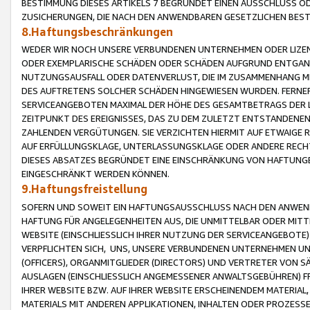
BESTIMMUNG DIESES ARTIKELS 7 BEGRÜNDET EINEN AUSSCHLUSS 
ZUSICHERUNGEN, DIE NACH DEN ANWENDBAREN GESETZLICHEN BE
8.Haftungsbeschränkungen
WEDER WIR NOCH UNSERE VERBUNDENEN UNTERNEHMEN ODER LIZEN
ODER EXEMPLARISCHE SCHÄDEN ODER SCHÄDEN AUFGRUND ENTGANG
NUTZUNGSAUSFALL ODER DATENVERLUST, DIE IM ZUSAMMENHANG MI
DES AUFTRETENS SOLCHER SCHÄDEN HINGEWIESEN WURDEN. FERN
SERVICEANGEBOTEN MAXIMAL DER HÖHE DES GESAMTBETRAGS DER 
ZEITPUNKT DES EREIGNISSES, DAS ZU DEM ZULETZT ENTSTANDENE
ZAHLENDEN VERGÜTUNGEN. SIE VERZICHTEN HIERMIT AUF ETWAIGE 
AUF ERFÜLLUNGSKLAGE, UNTERLASSUNGSKLAGE ODER ANDERE RECHT
DIESES ABSATZES BEGRÜNDET EINE EINSCHRÄNKUNG VON HAFTUNG
EINGESCHRÄNKT WERDEN KÖNNEN.
9.Haftungsfreistellung
SOFERN UND SOWEIT EIN HAFTUNGSAUSSCHLUSS NACH DEN ANWENDB
HAFTUNG FÜR ANGELEGENHEITEN AUS, DIE UNMITTELBAR ODER MITT
WEBSITE (EINSCHLIESSLICH IHRER NUTZUNG DER SERVICEANGEBOTE)
VERPFLICHTEN SICH, UNS, UNSERE VERBUNDENEN UNTERNEHMEN UN
(OFFICERS), ORGANMITGLIEDER (DIRECTORS) UND VERTRETER VON 
AUSLAGEN (EINSCHLIESSLICH ANGEMESSENER ANWALTSGEBÜHREN) FR
IHRER WEBSITE BZW. AUF IHRER WEBSITE ERSCHEINENDEM MATERIAL
MATERIALS MIT ANDEREN APPLIKATIONEN, INHALTEN ODER PROZESSE