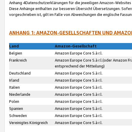
Anhang 4Datenschutzerklärungen für die jeweiligen Amazon-Websites
Diese Anhänge enthalten zur besseren Übersicht Übersetzungen. Sofe
vorgeschrieben ist, gilt im Falle von Abweichungen die englische Fass
ANHANG 1: AMAZON-GESELLSCHAFTEN UND AMAZO
Land
Amazon-Gesellschaft
Belgien
Amazon Europe Core S.à r.l.
Frankreich
Amazon Europe Core S.à r.l.(oder Amazon Fr
entsprechend der Mitteilung)
Deutschland
Amazon Europe Core S.à r.l.
Irland
Amazon Europe Core S.à r.l.
Italien
Amazon Europe Core S.à r.l.
Niederlande
Amazon Europe Core S.à r.l.
Polen
Amazon Europe Core S.à r.l.
Spanien
Amazon Europe Core S.à r.l.
Schweden
Amazon Europe Core S.à r.l.
Vereinigtes Königreich
Amazon Europe Core S.à r.l.