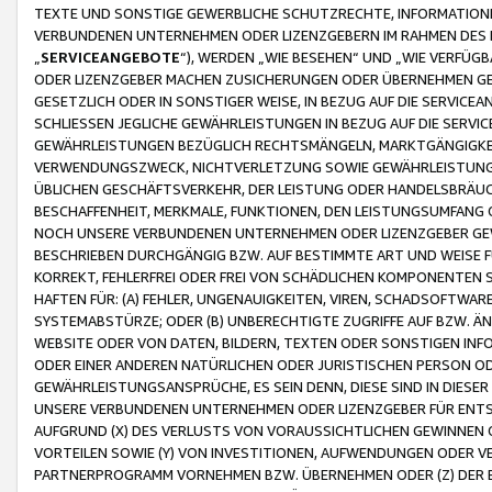
TEXTE UND SONSTIGE GEWERBLICHE SCHUTZRECHTE, INFORMATIONE
VERBUNDENEN UNTERNEHMEN ODER LIZENZGEBERN IM RAHMEN DES
„
SERVICEANGEBOTE
“), WERDEN „WIE BESEHEN“ UND „WIE VERFÜ
ODER LIZENZGEBER MACHEN ZUSICHERUNGEN ODER ÜBERNEHMEN GEW
GESETZLICH ODER IN SONSTIGER WEISE, IN BEZUG AUF DIE SERVI
SCHLIESSEN JEGLICHE GEWÄHRLEISTUNGEN IN BEZUG AUF DIE SERVI
GEWÄHRLEISTUNGEN BEZÜGLICH RECHTSMÄNGELN, MARKTGÄNGIGKEIT
VERWENDUNGSZWECK, NICHTVERLETZUNG SOWIE GEWÄHRLEISTUNGEN 
ÜBLICHEN GESCHÄFTSVERKEHR, DER LEISTUNG ODER HANDELSBRÄUCH
BESCHAFFENHEIT, MERKMALE, FUNKTIONEN, DEN LEISTUNGSUMFANG 
NOCH UNSERE VERBUNDENEN UNTERNEHMEN ODER LIZENZGEBER GEWÄ
BESCHRIEBEN DURCHGÄNGIG BZW. AUF BESTIMMTE ART UND WEISE
KORREKT, FEHLERFREI ODER FREI VON SCHÄDLICHEN KOMPONENTEN
HAFTEN FÜR: (A) FEHLER, UNGENAUIGKEITEN, VIREN, SCHADSOFTW
SYSTEMABSTÜRZE; ODER (B) UNBERECHTIGTE ZUGRIFFE AUF BZW. 
WEBSITE ODER VON DATEN, BILDERN, TEXTEN ODER SONSTIGEN INF
ODER EINER ANDEREN NATÜRLICHEN ODER JURISTISCHEN PERSON OD
GEWÄHRLEISTUNGSANSPRÜCHE, ES SEIN DENN, DIESE SIND IN DIES
UNSERE VERBUNDENEN UNTERNEHMEN ODER LIZENZGEBER FÜR EN
AUFGRUND (X) DES VERLUSTS VON VORAUSSICHTLICHEN GEWINNEN
VORTEILEN SOWIE (Y) VON INVESTITIONEN, AUFWENDUNGEN ODER VE
PARTNERPROGRAMM VORNEHMEN BZW. ÜBERNEHMEN ODER (Z) DER 