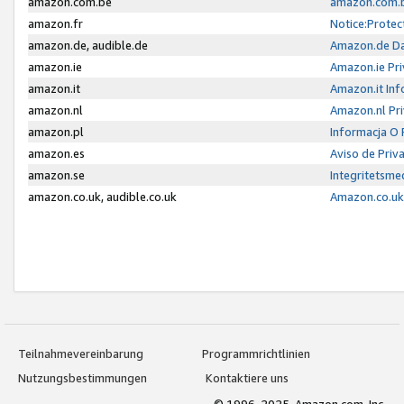
amazon.com.be
amazon.com.b
amazon.fr
Notice:Protec
amazon.de, audible.de
Amazon.de Da
amazon.ie
Amazon.ie Pri
amazon.it
Amazon.it Inf
amazon.nl
Amazon.nl Pri
amazon.pl
Informacja O
amazon.es
Aviso de Priv
amazon.se
Integritetsm
amazon.co.uk, audible.co.uk
Amazon.co.uk 
Teilnahmevereinbarung
Programmrichtlinien
Nutzungsbestimmungen
Kontaktiere uns