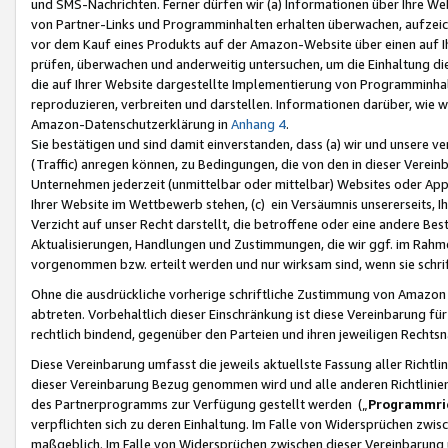
und SMS-Nachrichten. Ferner dürfen wir (a) Informationen über Ihre We
von Partner-Links und Programminhalten erhalten überwachen, aufzei
vor dem Kauf eines Produkts auf der Amazon-Website über einen auf Ih
prüfen, überwachen und anderweitig untersuchen, um die Einhaltung dies
die auf Ihrer Website dargestellte Implementierung von Programminhalt
reproduzieren, verbreiten und darstellen. Informationen darüber, wie w
Amazon-Datenschutzerklärung in
Anhang 4
.
Sie bestätigen und sind damit einverstanden, dass (a) wir und unsere 
(Traffic) anregen können, zu Bedingungen, die von den in dieser Vere
Unternehmen jederzeit (unmittelbar oder mittelbar) Websites oder Appl
Ihrer Website im Wettbewerb stehen, (c) ein Versäumnis unsererseits, I
Verzicht auf unser Recht darstellt, die betroffene oder eine andere B
Aktualisierungen, Handlungen und Zustimmungen, die wir ggf. im Rahme
vorgenommen bzw. erteilt werden und nur wirksam sind, wenn sie schri
Ohne die ausdrückliche vorherige schriftliche Zustimmung von Amazon
abtreten. Vorbehaltlich dieser Einschränkung ist diese Vereinbarung f
rechtlich bindend, gegenüber den Parteien und ihren jeweiligen Rech
Diese Vereinbarung umfasst die jeweils aktuellste Fassung aller Richtli
dieser Vereinbarung Bezug genommen wird und alle anderen Richtlinie
des Partnerprogramms zur Verfügung gestellt werden („
Programmric
verpflichten sich zu deren Einhaltung. Im Falle von Widersprüchen zwi
maßgeblich. Im Falle von Widersprüchen zwischen dieser Vereinbarun