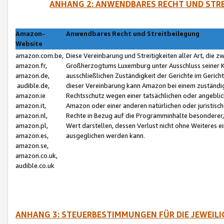
ANHANG 2: ANWENDBARES RECHT UND STRE
Amazon-
Anwendbares Recht und Streitbeilegung
Website
amazon.com.be,
Diese Vereinbarung und Streitigkeiten aller Art, die 
amazon.fr,
Großherzogtums Luxemburg unter Ausschluss seiner Kol
amazon.de,
ausschließlichen Zuständigkeit der Gerichte im Geri
audible.de,
dieser Vereinbarung kann Amazon bei einem zuständig
amazon.ie
Rechtsschutz wegen einer tatsächlichen oder angebli
amazon.it,
Amazon oder einer anderen natürlichen oder juristisc
amazon.nl,
Rechte in Bezug auf die Programminhalte besonderer,
amazon.pl,
Wert darstellen, dessen Verlust nicht ohne Weiteres e
amazon.es,
ausgeglichen werden kann.
amazon.se,
amazon.co.uk,
audible.co.uk
ANHANG 3: STEUERBESTIMMUNGEN FÜR DIE JEWEIL