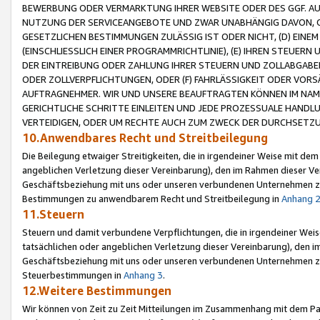
BEWERBUNG ODER VERMARKTUNG IHRER WEBSITE ODER DES GGF. AUF 
NUTZUNG DER SERVICEANGEBOTE UND ZWAR UNABHÄNGIG DAVON, O
GESETZLICHEN BESTIMMUNGEN ZULÄSSIG IST ODER NICHT, (D) EINE
(EINSCHLIESSLICH EINER PROGRAMMRICHTLINIE), (E) IHREN STEUER
DER EINTREIBUNG ODER ZAHLUNG IHRER STEUERN UND ZOLLABGAB
ODER ZOLLVERPFLICHTUNGEN, ODER (F) FAHRLÄSSIGKEIT ODER VORS
AUFTRAGNEHMER. WIR UND UNSERE BEAUFTRAGTEN KÖNNEN IM NAME
GERICHTLICHE SCHRITTE EINLEITEN UND JEDE PROZESSUALE HAND
VERTEIDIGEN, ODER UM RECHTE AUCH ZUM ZWECK DER DURCHSETZU
10.Anwendbares Recht und Streitbeilegung
Die Beilegung etwaiger Streitigkeiten, die in irgendeiner Weise mit de
angeblichen Verletzung dieser Vereinbarung), den im Rahmen dieser Ve
Geschäftsbeziehung mit uns oder unseren verbundenen Unternehmen zu
Bestimmungen zu anwendbarem Recht und Streitbeilegung in
Anhang 
11.Steuern
Steuern und damit verbundene Verpflichtungen, die in irgendeiner Wei
tatsächlichen oder angeblichen Verletzung dieser Vereinbarung), den 
Geschäftsbeziehung mit uns oder unseren verbundenen Unternehmen z
Steuerbestimmungen in
Anhang 3
.
12.Weitere Bestimmungen
Wir können von Zeit zu Zeit Mitteilungen im Zusammenhang mit dem Par