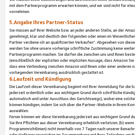
mit dem Partnerprogramm erwarten können, und wir sind nicht für etwa
vornehmen.
5.Angabe Ihres Partner-Status
Sie müssen auf Ihrer Website bzw. an jeder anderen Stelle, an der Am
genehmigt, klar und deutlich den folgenden oder einen im Wesentlichen
Partner verdiene ich an qualifizierten Verkäufen“. Abgesehen von die
werden Sie ohne unsere vorherige schriftliche Zustimmung keine weite
Partnerprogramm machen. Sie dürfen die zwischen uns und Ihnen best
(einschließlich der expliziten oder impliziten Aussage, dass Amazon Si
dass eine Verbindung zwischen Amazon und Ihnen oder einer anderen natü
vorliegenden Vereinbarung ausdrücklich gestattet ist.
6.Laufzeit und Kündigung
Die Laufzeit dieser Vereinbarung beginnt mit Ihrer Anmeldung für die 
jederzeit ordentlich oder aus wichtigem Grund durch schriftliche Kündi
automatisch und unter Ausschluss des Gerichtswegs), wobei eine solch
können kündigen, indem Sie sich über die Partner-Website in Ihrem Ko
auswählen.
Ferner können wir diese Vereinbarung jederzeit aus wichtigem Grund dur
Sie Ihre Pflichten aus dieser Vereinbarung erheblich verletzen; (b) wen
Programmrichtlinien) nicht innerhalb von 7 Tagen nach unserer Benachr
oder Haftungsansprüchen im Zusammenhang mit Ihrer Teilnahme am Pa