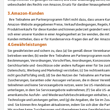
unbeschadet des Rechts von Amazon, Ersatz für darüber hinausgehen
3.Amazon-Kunden
Ihre Teilnahme am Partnerprogramm führt nicht dazu, dass unsere Kun
Amazon-Website angegebenen Preise, Verkaufsbedingungen, Regeln, Ri
Produktverkäufe für diese Kunden und können jederzeit geändert werde
sich einer unserer Kunden in einer Angelegenheit an Sie wenden, die 
Kunden mitteilen, dass er für Kundenservice-Fragen den auf der Ama
4.Gewährleistungen
Sie gewährleisten und sichern zu, dass (a) Sie gemäß dieser Vereinba
betreiben werden; (b) weder Ihre Teilnahme am Partnerprogramm noch d
Bestimmungen, Verordnungen, Vorschriften, Anordnungen, Konzessionen,
Gerichtsurteile und -beschlüsse oder andere Auflagen einer für Sie zu
Datenschutz, Werbung und Marketing) verstoßen; (c) Sie rechtswirksam 
nicht geschäftsfähig sind); (d) Sie den Nutzen der Teilnahme am Partne
Zusicherungen, Garantien oder Aussagen verlassen, die in dieser Verein
teilnehmen und keine Serviceangebote nutzen, wenn Sie US-Handelssa
unterliegen, in dem Sie Serviceangebote wahrnehmen; (f) Sie alle US
amerikanische Ausfuhr- und Wiederausfuhrbeschränkungen einhalten, 
Technologie und Leistungen gelten, und (g) die Angaben, die Sie im 
sind. Sie können Ihre Angaben aktualisieren, indem Sie sich über die 
Wir machen keine Zusicherungen und übernehmen keine Gewährleistun