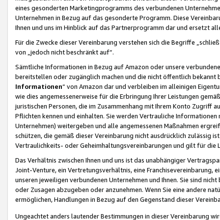
eines gesonderten Marketingprogramms des verbundenen Unternehmens
Unternehmen in Bezug auf das gesonderte Programm. Diese Vereinbarung
Ihnen und uns im Hinblick auf das Partnerprogramm dar und ersetzt al
Für die Zwecke dieser Vereinbarung verstehen sich die Begriffe „schließ
von „jedoch nicht beschränkt auf“.
Sämtliche Informationen in Bezug auf Amazon oder unsere verbunde
bereitstellen oder zugänglich machen und die nicht öffentlich bekannt bz
Informationen
“ von Amazon dar und verbleiben im alleinigen Eigent
wie dies angemessenerweise für die Erbringung Ihrer Leistungen gemäß d
juristischen Personen, die im Zusammenhang mit Ihrem Konto Zugriff au
Pflichten kennen und einhalten. Sie werden Vertrauliche Informationen 
Unternehmen) weitergeben und alle angemessenen Maßnahmen ergreifen
schützen, die gemäß dieser Vereinbarung nicht ausdrücklich zulässig is
Vertraulichkeits- oder Geheimhaltungsvereinbarungen und gilt für die
Das Verhältnis zwischen Ihnen und uns ist das unabhängiger Vertragspa
Joint-Venture, ein Vertretungsverhältnis, eine Franchisevereinbarung, 
unseren jeweiligen verbundenen Unternehmen und Ihnen. Sie sind ni
oder Zusagen abzugeben oder anzunehmen. Wenn Sie eine andere natürli
ermöglichen, Handlungen in Bezug auf den Gegenstand dieser Vereinbar
Ungeachtet anders lautender Bestimmungen in dieser Vereinbarung wird