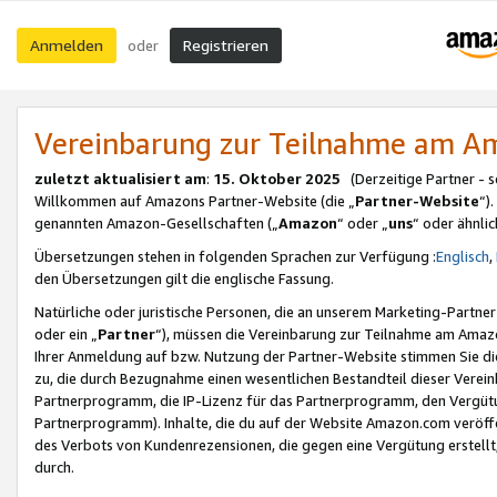
Anmelden
Registrieren
oder
Vereinbarung zur Teilnahme am 
zuletzt aktualisiert am
:
15. Oktober 2025
(Derzeitige Partner - 
Willkommen auf Amazons Partner-Website (die „
Partner-Website
“)
genannten Amazon-Gesellschaften („
Amazon
“ oder „
uns
“ oder ähnli
Übersetzungen stehen in folgenden Sprachen zur Verfügung :
Englisch
,
den Übersetzungen gilt die englische Fassung.
Natürliche oder juristische Personen, die an unserem Marketing-Partn
oder ein „
Partner
“), müssen die Vereinbarung zur Teilnahme am Ama
Ihrer Anmeldung auf bzw. Nutzung der Partner-Website stimmen Sie die
zu, die durch Bezugnahme einen wesentlichen Bestandteil dieser Verei
Partnerprogramm, die IP-Lizenz für das Partnerprogramm, den Vergütu
Partnerprogramm). Inhalte, die du auf der Website Amazon.com veröffe
des Verbots von Kundenrezensionen, die gegen eine Vergütung erstellt, 
durch.