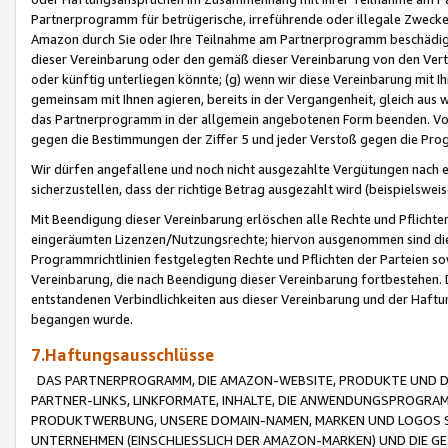
Partnerprogramm für betrügerische, irreführende oder illegale Zwecke
Amazon durch Sie oder Ihre Teilnahme am Partnerprogramm beschädig
dieser Vereinbarung oder den gemäß dieser Vereinbarung von den Vertr
oder künftig unterliegen könnte; (g) wenn wir diese Vereinbarung mit I
gemeinsam mit Ihnen agieren, bereits in der Vergangenheit, gleich aus
das Partnerprogramm in der allgemein angebotenen Form beenden. Vors
gegen die Bestimmungen der Ziffer 5 und jeder Verstoß gegen die Prog
Wir dürfen angefallene und noch nicht ausgezahlte Vergütungen nach 
sicherzustellen, dass der richtige Betrag ausgezahlt wird (beispielsw
Mit Beendigung dieser Vereinbarung erlöschen alle Rechte und Pflichte
eingeräumten Lizenzen/Nutzungsrechte; hiervon ausgenommen sind die in 
Programmrichtlinien festgelegten Rechte und Pflichten der Parteien sow
Vereinbarung, die nach Beendigung dieser Vereinbarung fortbestehen. D
entstandenen Verbindlichkeiten aus dieser Vereinbarung und der Haft
begangen wurde.
7.Haftungsausschlüsse
DAS PARTNERPROGRAMM, DIE AMAZON-WEBSITE, PRODUKTE UND DI
PARTNER-LINKS, LINKFORMATE, INHALTE, DIE ANWENDUNGSPROGR
PRODUKTWERBUNG, UNSERE DOMAIN-NAMEN, MARKEN UND LOGOS S
UNTERNEHMEN (EINSCHLIESSLICH DER AMAZON-MARKEN) UND DIE GE