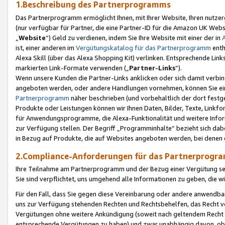
1.Beschreibung des Partnerprogramms
Das Partnerprogramm ermöglicht Ihnen, mit Ihrer Website, Ihren nutzer
(nur verfügbar für Partner, die eine Partner-ID für die Amazon UK We
„
Website
“) Geld zu verdienen, indem Sie Ihre Website mit einer der in
ist, einer anderen im
Vergütungskatalog für das Partnerprogramm
enth
Alexa Skill (über das Alexa Shopping Kit) verlinken. Entsprechende Lin
markierten Link-Formate verwenden („
Partner-Links
“).
Wenn unsere Kunden die Partner-Links anklicken oder sich damit verbi
angeboten werden, oder andere Handlungen vornehmen, können Sie eine
Partnerprogramm
näher beschrieben (und vorbehaltlich der dort festg
Produkte oder Leistungen können wir Ihnen Daten, Bilder, Texte, Linkfo
für Anwendungsprogramme, die Alexa-Funktionalität und weitere Inf
zur Verfügung stellen. Der Begriff „Programminhalte“ bezieht sich dabe
in Bezug auf Produkte, die auf Websites angeboten werden, bei denen 
2.Compliance-Anforderungen für das Partnerprog
Ihre Teilnahme am Partnerprogramm und der Bezug einer Vergütung setz
Sie sind verpflichtet, uns umgehend alle Informationen zu geben, die w
Für den Fall, dass Sie gegen diese Vereinbarung oder andere anwendba
uns zur Verfügung stehenden Rechten und Rechtsbehelfen, das Recht vo
Vergütungen ohne weitere Ankündigung (soweit nach geltendem Recht z
entsprechende Vergütungen zu haben) und zwar unabhängig davon, ob 