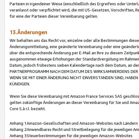
Parteien in irgendeiner Weise (einschließlich des Ergreifens oder Unt
veranlasst oder verpflichtet wird, die mit US-Gesetzen, Vorschriften,
für eine der Parteien dieser Vereinbarung gelten.
13.Änderungen
Wir behalten uns das Recht vor, einzelne oder alle Bestimmungen diese
Änderungsmitteilung, eine geänderte Vereinbarung oder eine geänderte 
über die entsprechende Änderung per E-Mail an Ihre zu diesem Zeitpun
ausgenommen etwaige Erhöhungen der Standardvergütung im Rahmen
Datum, jedoch frühestens sieben Kalendertage nach dem Datum, an de
PARTNERPROGRAMM NACH DEM DATUM DES WIRKSAMWERDENS DER Ä
WENN SIE MIT EINER ÄNDERUNG NICHT EINVERSTANDEN SIND, HABEN S
KÜNDIGEN.
Wenn Sie diese Vereinbarung mit Amazon France Services SAS geschlo
gelten zukünftige Änderungen an dieser Vereinbarung für Sie und Ama
Core S.à r.l. bezieht.
Anhang 1Amazon-Gesellschaften und Amazon-Websites nach Ländern
Anhang 2Anwendbares Recht und Streitbeilegung für die jeweiligen 
Anhang 3Steuerbestimmungen für die jeweiligen Amazon-Websites