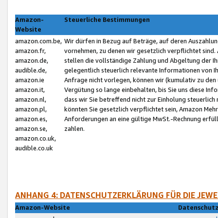
Amazon-
Steuerliche Bestimmungen
Website
amazon.com.be,
Wir dürfen in Bezug auf Beträge, auf deren Auszahlun
amazon.fr,
vornehmen, zu denen wir gesetzlich verpflichtet sind
amazon.de,
stellen die vollständige Zahlung und Abgeltung der 
audible.de,
gelegentlich steuerlich relevante Informationen von I
amazon.ie
Anfrage nicht vorlegen, können wir (kumulativ zu de
amazon.it,
Vergütung so lange einbehalten, bis Sie uns diese Inf
amazon.nl,
dass wir Sie betreffend nicht zur Einholung steuerlich 
amazon.pl,
könnten Sie gesetzlich verpflichtet sein, Amazon Meh
amazon.es,
Anforderungen an eine gültige MwSt.-Rechnung erfüllt
amazon.se,
zahlen.
amazon.co.uk,
audible.co.uk
ANHANG 4: DATENSCHUTZERKLÄRUNG FÜR DIE JEWE
Amazon-Website
Datenschutz