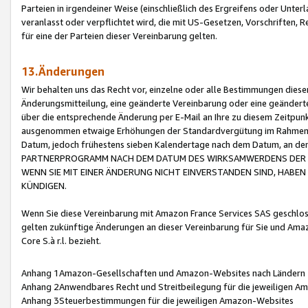
Parteien in irgendeiner Weise (einschließlich des Ergreifens oder Unt
veranlasst oder verpflichtet wird, die mit US-Gesetzen, Vorschriften,
für eine der Parteien dieser Vereinbarung gelten.
13.Änderungen
Wir behalten uns das Recht vor, einzelne oder alle Bestimmungen diese
Änderungsmitteilung, eine geänderte Vereinbarung oder eine geänderte 
über die entsprechende Änderung per E-Mail an Ihre zu diesem Zeitpun
ausgenommen etwaige Erhöhungen der Standardvergütung im Rahmen
Datum, jedoch frühestens sieben Kalendertage nach dem Datum, an de
PARTNERPROGRAMM NACH DEM DATUM DES WIRKSAMWERDENS DER Ä
WENN SIE MIT EINER ÄNDERUNG NICHT EINVERSTANDEN SIND, HABEN S
KÜNDIGEN.
Wenn Sie diese Vereinbarung mit Amazon France Services SAS geschlo
gelten zukünftige Änderungen an dieser Vereinbarung für Sie und Ama
Core S.à r.l. bezieht.
Anhang 1Amazon-Gesellschaften und Amazon-Websites nach Ländern
Anhang 2Anwendbares Recht und Streitbeilegung für die jeweiligen 
Anhang 3Steuerbestimmungen für die jeweiligen Amazon-Websites