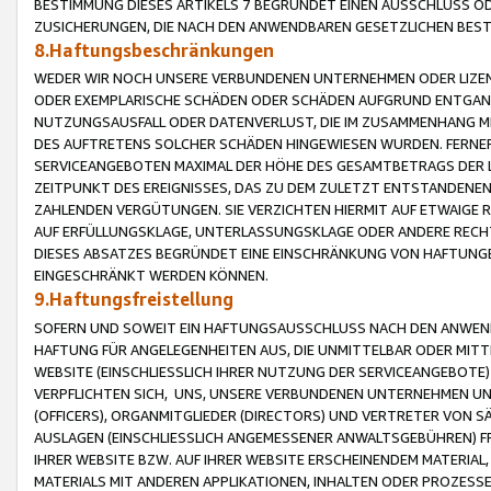
BESTIMMUNG DIESES ARTIKELS 7 BEGRÜNDET EINEN AUSSCHLUSS 
ZUSICHERUNGEN, DIE NACH DEN ANWENDBAREN GESETZLICHEN BE
8.Haftungsbeschränkungen
WEDER WIR NOCH UNSERE VERBUNDENEN UNTERNEHMEN ODER LIZEN
ODER EXEMPLARISCHE SCHÄDEN ODER SCHÄDEN AUFGRUND ENTGANG
NUTZUNGSAUSFALL ODER DATENVERLUST, DIE IM ZUSAMMENHANG MI
DES AUFTRETENS SOLCHER SCHÄDEN HINGEWIESEN WURDEN. FERN
SERVICEANGEBOTEN MAXIMAL DER HÖHE DES GESAMTBETRAGS DER 
ZEITPUNKT DES EREIGNISSES, DAS ZU DEM ZULETZT ENTSTANDENE
ZAHLENDEN VERGÜTUNGEN. SIE VERZICHTEN HIERMIT AUF ETWAIGE 
AUF ERFÜLLUNGSKLAGE, UNTERLASSUNGSKLAGE ODER ANDERE RECHT
DIESES ABSATZES BEGRÜNDET EINE EINSCHRÄNKUNG VON HAFTUNG
EINGESCHRÄNKT WERDEN KÖNNEN.
9.Haftungsfreistellung
SOFERN UND SOWEIT EIN HAFTUNGSAUSSCHLUSS NACH DEN ANWENDB
HAFTUNG FÜR ANGELEGENHEITEN AUS, DIE UNMITTELBAR ODER MITT
WEBSITE (EINSCHLIESSLICH IHRER NUTZUNG DER SERVICEANGEBOTE)
VERPFLICHTEN SICH, UNS, UNSERE VERBUNDENEN UNTERNEHMEN UN
(OFFICERS), ORGANMITGLIEDER (DIRECTORS) UND VERTRETER VON 
AUSLAGEN (EINSCHLIESSLICH ANGEMESSENER ANWALTSGEBÜHREN) FR
IHRER WEBSITE BZW. AUF IHRER WEBSITE ERSCHEINENDEM MATERIAL
MATERIALS MIT ANDEREN APPLIKATIONEN, INHALTEN ODER PROZESSE