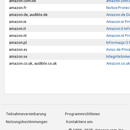
amazon.com.be
amazon.com.b
amazon.fr
Notice:Protec
amazon.de, audible.de
Amazon.de Da
amazon.ie
Amazon.ie Pri
amazon.it
Amazon.it Inf
amazon.nl
Amazon.nl Pri
amazon.pl
Informacja O
amazon.es
Aviso de Priv
amazon.se
Integritetsm
amazon.co.uk, audible.co.uk
Amazon.co.uk 
Teilnahmevereinbarung
Programmrichtlinien
Nutzungsbestimmungen
Kontaktiere uns