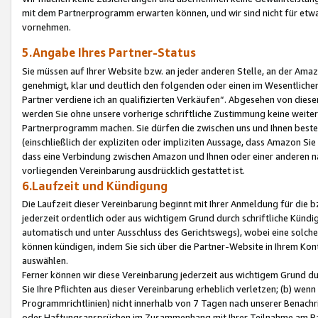
mit dem Partnerprogramm erwarten können, und wir sind nicht für etwa
vornehmen.
5.Angabe Ihres Partner-Status
Sie müssen auf Ihrer Website bzw. an jeder anderen Stelle, an der Am
genehmigt, klar und deutlich den folgenden oder einen im Wesentlichen
Partner verdiene ich an qualifizierten Verkäufen“. Abgesehen von die
werden Sie ohne unsere vorherige schriftliche Zustimmung keine weite
Partnerprogramm machen. Sie dürfen die zwischen uns und Ihnen best
(einschließlich der expliziten oder impliziten Aussage, dass Amazon Si
dass eine Verbindung zwischen Amazon und Ihnen oder einer anderen natü
vorliegenden Vereinbarung ausdrücklich gestattet ist.
6.Laufzeit und Kündigung
Die Laufzeit dieser Vereinbarung beginnt mit Ihrer Anmeldung für die 
jederzeit ordentlich oder aus wichtigem Grund durch schriftliche Kündi
automatisch und unter Ausschluss des Gerichtswegs), wobei eine solch
können kündigen, indem Sie sich über die Partner-Website in Ihrem Ko
auswählen.
Ferner können wir diese Vereinbarung jederzeit aus wichtigem Grund dur
Sie Ihre Pflichten aus dieser Vereinbarung erheblich verletzen; (b) wen
Programmrichtlinien) nicht innerhalb von 7 Tagen nach unserer Benachr
oder Haftungsansprüchen im Zusammenhang mit Ihrer Teilnahme am Pa