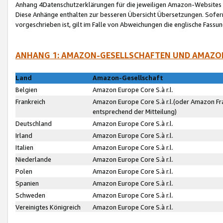
Anhang 4Datenschutzerklärungen für die jeweiligen Amazon-Websites
Diese Anhänge enthalten zur besseren Übersicht Übersetzungen. Sofe
vorgeschrieben ist, gilt im Falle von Abweichungen die englische Fass
ANHANG 1: AMAZON-GESELLSCHAFTEN UND AMAZO
Land
Amazon-Gesellschaft
Belgien
Amazon Europe Core S.à r.l.
Frankreich
Amazon Europe Core S.à r.l.(oder Amazon Fr
entsprechend der Mitteilung)
Deutschland
Amazon Europe Core S.à r.l.
Irland
Amazon Europe Core S.à r.l.
Italien
Amazon Europe Core S.à r.l.
Niederlande
Amazon Europe Core S.à r.l.
Polen
Amazon Europe Core S.à r.l.
Spanien
Amazon Europe Core S.à r.l.
Schweden
Amazon Europe Core S.à r.l.
Vereinigtes Königreich
Amazon Europe Core S.à r.l.