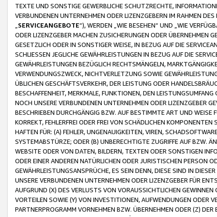
TEXTE UND SONSTIGE GEWERBLICHE SCHUTZRECHTE, INFORMATIONE
VERBUNDENEN UNTERNEHMEN ODER LIZENZGEBERN IM RAHMEN DES
„
SERVICEANGEBOTE
“), WERDEN „WIE BESEHEN“ UND „WIE VERFÜ
ODER LIZENZGEBER MACHEN ZUSICHERUNGEN ODER ÜBERNEHMEN GEW
GESETZLICH ODER IN SONSTIGER WEISE, IN BEZUG AUF DIE SERVI
SCHLIESSEN JEGLICHE GEWÄHRLEISTUNGEN IN BEZUG AUF DIE SERVI
GEWÄHRLEISTUNGEN BEZÜGLICH RECHTSMÄNGELN, MARKTGÄNGIGKEIT
VERWENDUNGSZWECK, NICHTVERLETZUNG SOWIE GEWÄHRLEISTUNGEN 
ÜBLICHEN GESCHÄFTSVERKEHR, DER LEISTUNG ODER HANDELSBRÄUCH
BESCHAFFENHEIT, MERKMALE, FUNKTIONEN, DEN LEISTUNGSUMFANG 
NOCH UNSERE VERBUNDENEN UNTERNEHMEN ODER LIZENZGEBER GEWÄ
BESCHRIEBEN DURCHGÄNGIG BZW. AUF BESTIMMTE ART UND WEISE
KORREKT, FEHLERFREI ODER FREI VON SCHÄDLICHEN KOMPONENTEN
HAFTEN FÜR: (A) FEHLER, UNGENAUIGKEITEN, VIREN, SCHADSOFTW
SYSTEMABSTÜRZE; ODER (B) UNBERECHTIGTE ZUGRIFFE AUF BZW. 
WEBSITE ODER VON DATEN, BILDERN, TEXTEN ODER SONSTIGEN INF
ODER EINER ANDEREN NATÜRLICHEN ODER JURISTISCHEN PERSON OD
GEWÄHRLEISTUNGSANSPRÜCHE, ES SEIN DENN, DIESE SIND IN DIES
UNSERE VERBUNDENEN UNTERNEHMEN ODER LIZENZGEBER FÜR EN
AUFGRUND (X) DES VERLUSTS VON VORAUSSICHTLICHEN GEWINNEN
VORTEILEN SOWIE (Y) VON INVESTITIONEN, AUFWENDUNGEN ODER VE
PARTNERPROGRAMM VORNEHMEN BZW. ÜBERNEHMEN ODER (Z) DER 