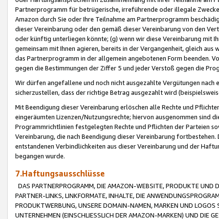
Partnerprogramm für betrügerische, irreführende oder illegale Zwecke
Amazon durch Sie oder Ihre Teilnahme am Partnerprogramm beschädig
dieser Vereinbarung oder den gemäß dieser Vereinbarung von den Vertr
oder künftig unterliegen könnte; (g) wenn wir diese Vereinbarung mit I
gemeinsam mit Ihnen agieren, bereits in der Vergangenheit, gleich aus
das Partnerprogramm in der allgemein angebotenen Form beenden. Vors
gegen die Bestimmungen der Ziffer 5 und jeder Verstoß gegen die Prog
Wir dürfen angefallene und noch nicht ausgezahlte Vergütungen nach 
sicherzustellen, dass der richtige Betrag ausgezahlt wird (beispielsw
Mit Beendigung dieser Vereinbarung erlöschen alle Rechte und Pflichte
eingeräumten Lizenzen/Nutzungsrechte; hiervon ausgenommen sind die in 
Programmrichtlinien festgelegten Rechte und Pflichten der Parteien sow
Vereinbarung, die nach Beendigung dieser Vereinbarung fortbestehen. D
entstandenen Verbindlichkeiten aus dieser Vereinbarung und der Haft
begangen wurde.
7.Haftungsausschlüsse
DAS PARTNERPROGRAMM, DIE AMAZON-WEBSITE, PRODUKTE UND DI
PARTNER-LINKS, LINKFORMATE, INHALTE, DIE ANWENDUNGSPROGR
PRODUKTWERBUNG, UNSERE DOMAIN-NAMEN, MARKEN UND LOGOS S
UNTERNEHMEN (EINSCHLIESSLICH DER AMAZON-MARKEN) UND DIE GE