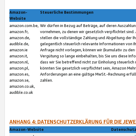
Amazon-
Steuerliche Bestimmungen
Website
amazon.com.be,
Wir dürfen in Bezug auf Beträge, auf deren Auszahlun
amazon.fr,
vornehmen, zu denen wir gesetzlich verpflichtet sind
amazon.de,
stellen die vollständige Zahlung und Abgeltung der 
audible.de,
gelegentlich steuerlich relevante Informationen von I
amazon.ie
Anfrage nicht vorlegen, können wir (kumulativ zu de
amazon.it,
Vergütung so lange einbehalten, bis Sie uns diese Inf
amazon.nl,
dass wir Sie betreffend nicht zur Einholung steuerlich 
amazon.pl,
könnten Sie gesetzlich verpflichtet sein, Amazon Meh
amazon.es,
Anforderungen an eine gültige MwSt.-Rechnung erfüllt
amazon.se,
zahlen.
amazon.co.uk,
audible.co.uk
ANHANG 4: DATENSCHUTZERKLÄRUNG FÜR DIE JEWE
Amazon-Website
Datenschutz