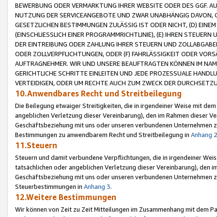
BEWERBUNG ODER VERMARKTUNG IHRER WEBSITE ODER DES GGF. AUF 
NUTZUNG DER SERVICEANGEBOTE UND ZWAR UNABHÄNGIG DAVON, O
GESETZLICHEN BESTIMMUNGEN ZULÄSSIG IST ODER NICHT, (D) EINE
(EINSCHLIESSLICH EINER PROGRAMMRICHTLINIE), (E) IHREN STEUER
DER EINTREIBUNG ODER ZAHLUNG IHRER STEUERN UND ZOLLABGAB
ODER ZOLLVERPFLICHTUNGEN, ODER (F) FAHRLÄSSIGKEIT ODER VORS
AUFTRAGNEHMER. WIR UND UNSERE BEAUFTRAGTEN KÖNNEN IM NAME
GERICHTLICHE SCHRITTE EINLEITEN UND JEDE PROZESSUALE HAND
VERTEIDIGEN, ODER UM RECHTE AUCH ZUM ZWECK DER DURCHSETZU
10.Anwendbares Recht und Streitbeilegung
Die Beilegung etwaiger Streitigkeiten, die in irgendeiner Weise mit de
angeblichen Verletzung dieser Vereinbarung), den im Rahmen dieser Ve
Geschäftsbeziehung mit uns oder unseren verbundenen Unternehmen zu
Bestimmungen zu anwendbarem Recht und Streitbeilegung in
Anhang 
11.Steuern
Steuern und damit verbundene Verpflichtungen, die in irgendeiner Wei
tatsächlichen oder angeblichen Verletzung dieser Vereinbarung), den 
Geschäftsbeziehung mit uns oder unseren verbundenen Unternehmen z
Steuerbestimmungen in
Anhang 3
.
12.Weitere Bestimmungen
Wir können von Zeit zu Zeit Mitteilungen im Zusammenhang mit dem Par