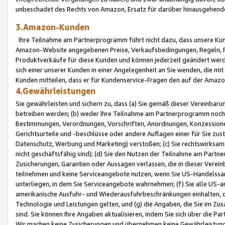
unbeschadet des Rechts von Amazon, Ersatz für darüber hinausgehen
3.Amazon-Kunden
Ihre Teilnahme am Partnerprogramm führt nicht dazu, dass unsere Kun
Amazon-Website angegebenen Preise, Verkaufsbedingungen, Regeln, Ri
Produktverkäufe für diese Kunden und können jederzeit geändert werde
sich einer unserer Kunden in einer Angelegenheit an Sie wenden, die 
Kunden mitteilen, dass er für Kundenservice-Fragen den auf der Ama
4.Gewährleistungen
Sie gewährleisten und sichern zu, dass (a) Sie gemäß dieser Vereinba
betreiben werden; (b) weder Ihre Teilnahme am Partnerprogramm noch d
Bestimmungen, Verordnungen, Vorschriften, Anordnungen, Konzessionen,
Gerichtsurteile und -beschlüsse oder andere Auflagen einer für Sie zu
Datenschutz, Werbung und Marketing) verstoßen; (c) Sie rechtswirksam 
nicht geschäftsfähig sind); (d) Sie den Nutzen der Teilnahme am Partne
Zusicherungen, Garantien oder Aussagen verlassen, die in dieser Verein
teilnehmen und keine Serviceangebote nutzen, wenn Sie US-Handelssa
unterliegen, in dem Sie Serviceangebote wahrnehmen; (f) Sie alle US
amerikanische Ausfuhr- und Wiederausfuhrbeschränkungen einhalten, 
Technologie und Leistungen gelten, und (g) die Angaben, die Sie im 
sind. Sie können Ihre Angaben aktualisieren, indem Sie sich über die 
Wir machen keine Zusicherungen und übernehmen keine Gewährleistun