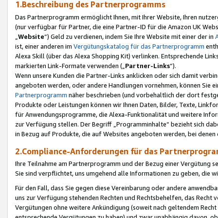
1.Beschreibung des Partnerprogramms
Das Partnerprogramm ermöglicht Ihnen, mit Ihrer Website, Ihren nutzer
(nur verfügbar für Partner, die eine Partner-ID für die Amazon UK We
„
Website
“) Geld zu verdienen, indem Sie Ihre Website mit einer der in
ist, einer anderen im
Vergütungskatalog für das Partnerprogramm
enth
Alexa Skill (über das Alexa Shopping Kit) verlinken. Entsprechende Lin
markierten Link-Formate verwenden („
Partner-Links
“).
Wenn unsere Kunden die Partner-Links anklicken oder sich damit verbi
angeboten werden, oder andere Handlungen vornehmen, können Sie eine
Partnerprogramm
näher beschrieben (und vorbehaltlich der dort festg
Produkte oder Leistungen können wir Ihnen Daten, Bilder, Texte, Linkfo
für Anwendungsprogramme, die Alexa-Funktionalität und weitere Inf
zur Verfügung stellen. Der Begriff „Programminhalte“ bezieht sich dabe
in Bezug auf Produkte, die auf Websites angeboten werden, bei denen 
2.Compliance-Anforderungen für das Partnerprog
Ihre Teilnahme am Partnerprogramm und der Bezug einer Vergütung setz
Sie sind verpflichtet, uns umgehend alle Informationen zu geben, die w
Für den Fall, dass Sie gegen diese Vereinbarung oder andere anwendba
uns zur Verfügung stehenden Rechten und Rechtsbehelfen, das Recht vo
Vergütungen ohne weitere Ankündigung (soweit nach geltendem Recht z
entsprechende Vergütungen zu haben) und zwar unabhängig davon, ob 