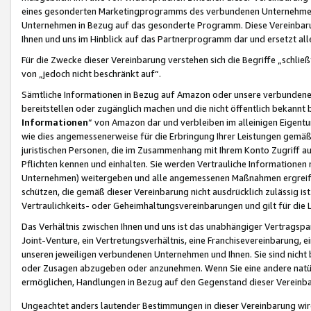
eines gesonderten Marketingprogramms des verbundenen Unternehmens
Unternehmen in Bezug auf das gesonderte Programm. Diese Vereinbarung
Ihnen und uns im Hinblick auf das Partnerprogramm dar und ersetzt al
Für die Zwecke dieser Vereinbarung verstehen sich die Begriffe „schließ
von „jedoch nicht beschränkt auf“.
Sämtliche Informationen in Bezug auf Amazon oder unsere verbunde
bereitstellen oder zugänglich machen und die nicht öffentlich bekannt bz
Informationen
“ von Amazon dar und verbleiben im alleinigen Eigent
wie dies angemessenerweise für die Erbringung Ihrer Leistungen gemäß d
juristischen Personen, die im Zusammenhang mit Ihrem Konto Zugriff au
Pflichten kennen und einhalten. Sie werden Vertrauliche Informationen 
Unternehmen) weitergeben und alle angemessenen Maßnahmen ergreifen
schützen, die gemäß dieser Vereinbarung nicht ausdrücklich zulässig is
Vertraulichkeits- oder Geheimhaltungsvereinbarungen und gilt für die
Das Verhältnis zwischen Ihnen und uns ist das unabhängiger Vertragspa
Joint-Venture, ein Vertretungsverhältnis, eine Franchisevereinbarung, 
unseren jeweiligen verbundenen Unternehmen und Ihnen. Sie sind ni
oder Zusagen abzugeben oder anzunehmen. Wenn Sie eine andere natürli
ermöglichen, Handlungen in Bezug auf den Gegenstand dieser Vereinbar
Ungeachtet anders lautender Bestimmungen in dieser Vereinbarung wird