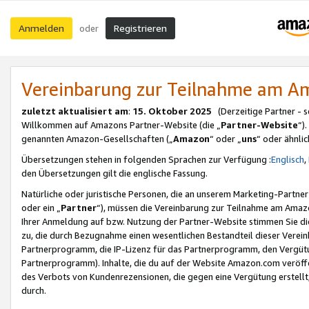
Anmelden
Registrieren
oder
Vereinbarung zur Teilnahme am 
zuletzt aktualisiert am
:
15. Oktober 2025
(Derzeitige Partner - 
Willkommen auf Amazons Partner-Website (die „
Partner-Website
“)
genannten Amazon-Gesellschaften („
Amazon
“ oder „
uns
“ oder ähnli
Übersetzungen stehen in folgenden Sprachen zur Verfügung :
Englisch
,
den Übersetzungen gilt die englische Fassung.
Natürliche oder juristische Personen, die an unserem Marketing-Partn
oder ein „
Partner
“), müssen die Vereinbarung zur Teilnahme am Ama
Ihrer Anmeldung auf bzw. Nutzung der Partner-Website stimmen Sie die
zu, die durch Bezugnahme einen wesentlichen Bestandteil dieser Verei
Partnerprogramm, die IP-Lizenz für das Partnerprogramm, den Vergütu
Partnerprogramm). Inhalte, die du auf der Website Amazon.com veröffe
des Verbots von Kundenrezensionen, die gegen eine Vergütung erstellt, 
durch.