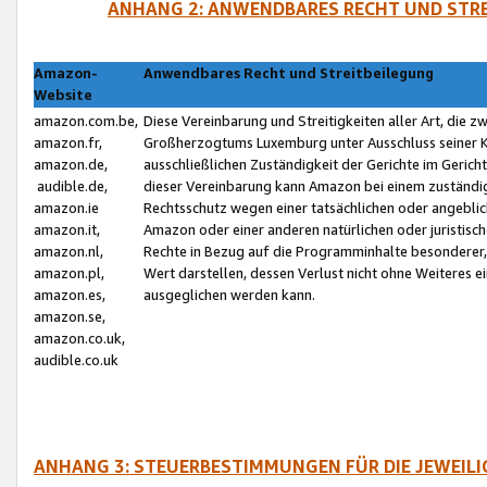
ANHANG 2: ANWENDBARES RECHT UND STRE
Amazon-
Anwendbares Recht und Streitbeilegung
Website
amazon.com.be,
Diese Vereinbarung und Streitigkeiten aller Art, die 
amazon.fr,
Großherzogtums Luxemburg unter Ausschluss seiner Kol
amazon.de,
ausschließlichen Zuständigkeit der Gerichte im Geri
audible.de,
dieser Vereinbarung kann Amazon bei einem zuständig
amazon.ie
Rechtsschutz wegen einer tatsächlichen oder angebli
amazon.it,
Amazon oder einer anderen natürlichen oder juristisc
amazon.nl,
Rechte in Bezug auf die Programminhalte besonderer,
amazon.pl,
Wert darstellen, dessen Verlust nicht ohne Weiteres e
amazon.es,
ausgeglichen werden kann.
amazon.se,
amazon.co.uk,
audible.co.uk
ANHANG 3: STEUERBESTIMMUNGEN FÜR DIE JEWEIL