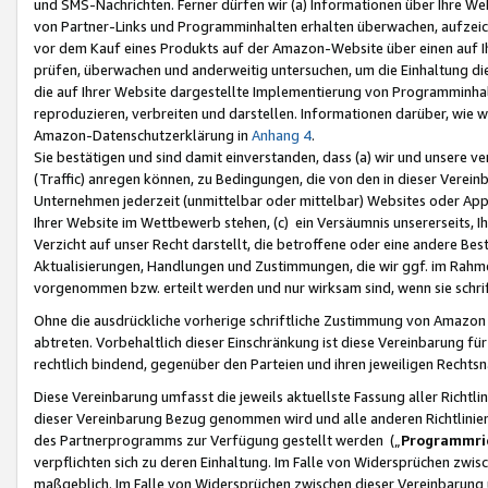
und SMS-Nachrichten. Ferner dürfen wir (a) Informationen über Ihre We
von Partner-Links und Programminhalten erhalten überwachen, aufzei
vor dem Kauf eines Produkts auf der Amazon-Website über einen auf Ih
prüfen, überwachen und anderweitig untersuchen, um die Einhaltung dies
die auf Ihrer Website dargestellte Implementierung von Programminhalt
reproduzieren, verbreiten und darstellen. Informationen darüber, wie w
Amazon-Datenschutzerklärung in
Anhang 4
.
Sie bestätigen und sind damit einverstanden, dass (a) wir und unsere 
(Traffic) anregen können, zu Bedingungen, die von den in dieser Vere
Unternehmen jederzeit (unmittelbar oder mittelbar) Websites oder Appl
Ihrer Website im Wettbewerb stehen, (c) ein Versäumnis unsererseits, I
Verzicht auf unser Recht darstellt, die betroffene oder eine andere B
Aktualisierungen, Handlungen und Zustimmungen, die wir ggf. im Rahme
vorgenommen bzw. erteilt werden und nur wirksam sind, wenn sie schri
Ohne die ausdrückliche vorherige schriftliche Zustimmung von Amazon
abtreten. Vorbehaltlich dieser Einschränkung ist diese Vereinbarung f
rechtlich bindend, gegenüber den Parteien und ihren jeweiligen Rech
Diese Vereinbarung umfasst die jeweils aktuellste Fassung aller Richtli
dieser Vereinbarung Bezug genommen wird und alle anderen Richtlinie
des Partnerprogramms zur Verfügung gestellt werden („
Programmric
verpflichten sich zu deren Einhaltung. Im Falle von Widersprüchen zwi
maßgeblich. Im Falle von Widersprüchen zwischen dieser Vereinbarun