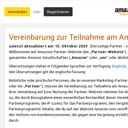
Anmelden
Registrieren
oder
Vereinbarung zur Teilnahme am 
zuletzt aktualisiert am
:
15. Oktober 2025
(Derzeitige Partner - 
Willkommen auf Amazons Partner-Website (die „
Partner-Website
“)
genannten Amazon-Gesellschaften („
Amazon
“ oder „
uns
“ oder ähnli
Übersetzungen stehen in folgenden Sprachen zur Verfügung :
Englisch
,
den Übersetzungen gilt die englische Fassung.
Natürliche oder juristische Personen, die an unserem Marketing-Partn
oder ein „
Partner
“), müssen die Vereinbarung zur Teilnahme am Ama
Ihrer Anmeldung auf bzw. Nutzung der Partner-Website stimmen Sie die
zu, die durch Bezugnahme einen wesentlichen Bestandteil dieser Verei
Partnerprogramm, die IP-Lizenz für das Partnerprogramm, den Vergütu
Partnerprogramm). Inhalte, die du auf der Website Amazon.com veröffe
des Verbots von Kundenrezensionen, die gegen eine Vergütung erstellt, 
durch.