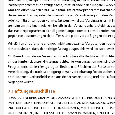
Partnerprogramm für betrügerische, irreführende oder illegale Zwecke
Amazon durch Sie oder Ihre Teilnahme am Partnerprogramm beschädig
dieser Vereinbarung oder den gemäß dieser Vereinbarung von den Vertr
oder künftig unterliegen könnte; (g) wenn wir diese Vereinbarung mit I
gemeinsam mit Ihnen agieren, bereits in der Vergangenheit, gleich aus
das Partnerprogramm in der allgemein angebotenen Form beenden. Vors
gegen die Bestimmungen der Ziffer 5 und jeder Verstoß gegen die Prog
Wir dürfen angefallene und noch nicht ausgezahlte Vergütungen nach 
sicherzustellen, dass der richtige Betrag ausgezahlt wird (beispielsw
Mit Beendigung dieser Vereinbarung erlöschen alle Rechte und Pflichte
eingeräumten Lizenzen/Nutzungsrechte; hiervon ausgenommen sind die in 
Programmrichtlinien festgelegten Rechte und Pflichten der Parteien sow
Vereinbarung, die nach Beendigung dieser Vereinbarung fortbestehen. D
entstandenen Verbindlichkeiten aus dieser Vereinbarung und der Haft
begangen wurde.
7.Haftungsausschlüsse
DAS PARTNERPROGRAMM, DIE AMAZON-WEBSITE, PRODUKTE UND DI
PARTNER-LINKS, LINKFORMATE, INHALTE, DIE ANWENDUNGSPROGR
PRODUKTWERBUNG, UNSERE DOMAIN-NAMEN, MARKEN UND LOGOS S
UNTERNEHMEN (EINSCHLIESSLICH DER AMAZON-MARKEN) UND DIE GE