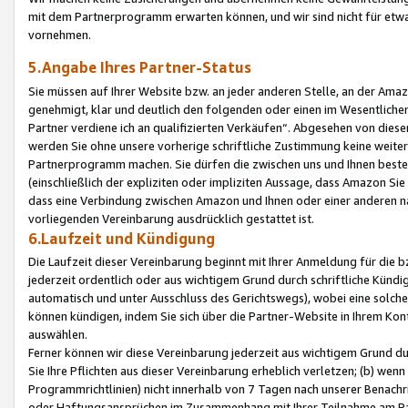
mit dem Partnerprogramm erwarten können, und wir sind nicht für etwa
vornehmen.
5.Angabe Ihres Partner-Status
Sie müssen auf Ihrer Website bzw. an jeder anderen Stelle, an der Am
genehmigt, klar und deutlich den folgenden oder einen im Wesentlichen
Partner verdiene ich an qualifizierten Verkäufen“. Abgesehen von die
werden Sie ohne unsere vorherige schriftliche Zustimmung keine weite
Partnerprogramm machen. Sie dürfen die zwischen uns und Ihnen best
(einschließlich der expliziten oder impliziten Aussage, dass Amazon Si
dass eine Verbindung zwischen Amazon und Ihnen oder einer anderen natü
vorliegenden Vereinbarung ausdrücklich gestattet ist.
6.Laufzeit und Kündigung
Die Laufzeit dieser Vereinbarung beginnt mit Ihrer Anmeldung für die 
jederzeit ordentlich oder aus wichtigem Grund durch schriftliche Kündi
automatisch und unter Ausschluss des Gerichtswegs), wobei eine solch
können kündigen, indem Sie sich über die Partner-Website in Ihrem Ko
auswählen.
Ferner können wir diese Vereinbarung jederzeit aus wichtigem Grund dur
Sie Ihre Pflichten aus dieser Vereinbarung erheblich verletzen; (b) wen
Programmrichtlinien) nicht innerhalb von 7 Tagen nach unserer Benachr
oder Haftungsansprüchen im Zusammenhang mit Ihrer Teilnahme am Pa