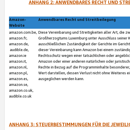
ANHANG 2: ANWENDBARES RECHT UND STRE
Amazon-
Anwendbares Recht und Streitbeilegung
Website
amazon.com.be,
Diese Vereinbarung und Streitigkeiten aller Art, die 
amazon.fr,
Großherzogtums Luxemburg unter Ausschluss seiner Kol
amazon.de,
ausschließlichen Zuständigkeit der Gerichte im Geri
audible.de,
dieser Vereinbarung kann Amazon bei einem zuständig
amazon.ie
Rechtsschutz wegen einer tatsächlichen oder angebli
amazon.it,
Amazon oder einer anderen natürlichen oder juristisc
amazon.nl,
Rechte in Bezug auf die Programminhalte besonderer,
amazon.pl,
Wert darstellen, dessen Verlust nicht ohne Weiteres e
amazon.es,
ausgeglichen werden kann.
amazon.se,
amazon.co.uk,
audible.co.uk
ANHANG 3: STEUERBESTIMMUNGEN FÜR DIE JEWEIL