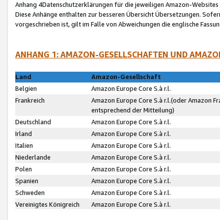
Anhang 4Datenschutzerklärungen für die jeweiligen Amazon-Websites
Diese Anhänge enthalten zur besseren Übersicht Übersetzungen. Sofe
vorgeschrieben ist, gilt im Falle von Abweichungen die englische Fass
ANHANG 1: AMAZON-GESELLSCHAFTEN UND AMAZO
Land
Amazon-Gesellschaft
Belgien
Amazon Europe Core S.à r.l.
Frankreich
Amazon Europe Core S.à r.l.(oder Amazon Fr
entsprechend der Mitteilung)
Deutschland
Amazon Europe Core S.à r.l.
Irland
Amazon Europe Core S.à r.l.
Italien
Amazon Europe Core S.à r.l.
Niederlande
Amazon Europe Core S.à r.l.
Polen
Amazon Europe Core S.à r.l.
Spanien
Amazon Europe Core S.à r.l.
Schweden
Amazon Europe Core S.à r.l.
Vereinigtes Königreich
Amazon Europe Core S.à r.l.