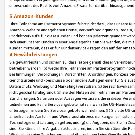
unbeschadet des Rechts von Amazon, Ersatz für darüber hinausgehen
3.Amazon-Kunden
Ihre Teilnahme am Partnerprogramm führt nicht dazu, dass unsere Kun
Amazon-Website angegebenen Preise, Verkaufsbedingungen, Regeln, Ri
Produktverkäufe für diese Kunden und können jederzeit geändert werde
sich einer unserer Kunden in einer Angelegenheit an Sie wenden, die 
Kunden mitteilen, dass er für Kundenservice-Fragen den auf der Ama
4.Gewährleistungen
Sie gewährleisten und sichern zu, dass (a) Sie gemäß dieser Vereinba
betreiben werden; (b) weder Ihre Teilnahme am Partnerprogramm noch d
Bestimmungen, Verordnungen, Vorschriften, Anordnungen, Konzessionen,
Gerichtsurteile und -beschlüsse oder andere Auflagen einer für Sie zu
Datenschutz, Werbung und Marketing) verstoßen; (c) Sie rechtswirksam 
nicht geschäftsfähig sind); (d) Sie den Nutzen der Teilnahme am Partne
Zusicherungen, Garantien oder Aussagen verlassen, die in dieser Verein
teilnehmen und keine Serviceangebote nutzen, wenn Sie US-Handelssa
unterliegen, in dem Sie Serviceangebote wahrnehmen; (f) Sie alle US
amerikanische Ausfuhr- und Wiederausfuhrbeschränkungen einhalten, 
Technologie und Leistungen gelten, und (g) die Angaben, die Sie im 
sind. Sie können Ihre Angaben aktualisieren, indem Sie sich über die 
Wir machen keine Zusicherungen und übernehmen keine Gewährleistun