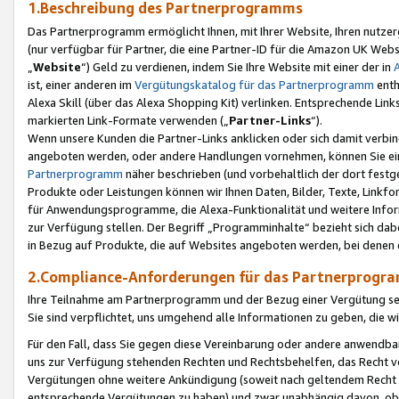
1.Beschreibung des Partnerprogramms
Das Partnerprogramm ermöglicht Ihnen, mit Ihrer Website, Ihren nutzer
(nur verfügbar für Partner, die eine Partner-ID für die Amazon UK We
„
Website
“) Geld zu verdienen, indem Sie Ihre Website mit einer der in
ist, einer anderen im
Vergütungskatalog für das Partnerprogramm
enth
Alexa Skill (über das Alexa Shopping Kit) verlinken. Entsprechende Lin
markierten Link-Formate verwenden („
Partner-Links
“).
Wenn unsere Kunden die Partner-Links anklicken oder sich damit verbi
angeboten werden, oder andere Handlungen vornehmen, können Sie eine
Partnerprogramm
näher beschrieben (und vorbehaltlich der dort festg
Produkte oder Leistungen können wir Ihnen Daten, Bilder, Texte, Linkfo
für Anwendungsprogramme, die Alexa-Funktionalität und weitere Inf
zur Verfügung stellen. Der Begriff „Programminhalte“ bezieht sich dabe
in Bezug auf Produkte, die auf Websites angeboten werden, bei denen 
2.Compliance-Anforderungen für das Partnerprog
Ihre Teilnahme am Partnerprogramm und der Bezug einer Vergütung setz
Sie sind verpflichtet, uns umgehend alle Informationen zu geben, die w
Für den Fall, dass Sie gegen diese Vereinbarung oder andere anwendba
uns zur Verfügung stehenden Rechten und Rechtsbehelfen, das Recht vo
Vergütungen ohne weitere Ankündigung (soweit nach geltendem Recht z
entsprechende Vergütungen zu haben) und zwar unabhängig davon, ob 