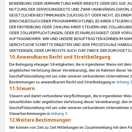
BEWERBUNG ODER VERMARKTUNG IHRER WEBSITE ODER DES GGF. AUF 
NUTZUNG DER SERVICEANGEBOTE UND ZWAR UNABHÄNGIG DAVON, O
GESETZLICHEN BESTIMMUNGEN ZULÄSSIG IST ODER NICHT, (D) EINE
(EINSCHLIESSLICH EINER PROGRAMMRICHTLINIE), (E) IHREN STEUER
DER EINTREIBUNG ODER ZAHLUNG IHRER STEUERN UND ZOLLABGAB
ODER ZOLLVERPFLICHTUNGEN, ODER (F) FAHRLÄSSIGKEIT ODER VORS
AUFTRAGNEHMER. WIR UND UNSERE BEAUFTRAGTEN KÖNNEN IM NAME
GERICHTLICHE SCHRITTE EINLEITEN UND JEDE PROZESSUALE HAND
VERTEIDIGEN, ODER UM RECHTE AUCH ZUM ZWECK DER DURCHSETZU
10.Anwendbares Recht und Streitbeilegung
Die Beilegung etwaiger Streitigkeiten, die in irgendeiner Weise mit de
angeblichen Verletzung dieser Vereinbarung), den im Rahmen dieser Ve
Geschäftsbeziehung mit uns oder unseren verbundenen Unternehmen zu
Bestimmungen zu anwendbarem Recht und Streitbeilegung in
Anhang 
11.Steuern
Steuern und damit verbundene Verpflichtungen, die in irgendeiner Wei
tatsächlichen oder angeblichen Verletzung dieser Vereinbarung), den 
Geschäftsbeziehung mit uns oder unseren verbundenen Unternehmen z
Steuerbestimmungen in
Anhang 3
.
12.Weitere Bestimmungen
Wir können von Zeit zu Zeit Mitteilungen im Zusammenhang mit dem Par