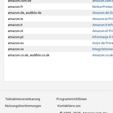
amazon.com.be
amazon.com.b
amazon.fr
Notice:Protec
amazon.de, audible.de
Amazon.de Da
amazon.ie
Amazon.ie Pri
amazon.it
Amazon.it Inf
amazon.nl
Amazon.nl Pri
amazon.pl
Informacja O
amazon.es
Aviso de Priv
amazon.se
Integritetsm
amazon.co.uk, audible.co.uk
Amazon.co.uk 
Teilnahmevereinbarung
Programmrichtlinien
Nutzungsbestimmungen
Kontaktiere uns