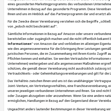
eines gesonderten Marketingprogramms des verbundenen Unternehmens
Unternehmen in Bezug auf das gesonderte Programm. Diese Vereinbarung
Ihnen und uns im Hinblick auf das Partnerprogramm dar und ersetzt al
Für die Zwecke dieser Vereinbarung verstehen sich die Begriffe „schließ
von „jedoch nicht beschränkt auf“.
Sämtliche Informationen in Bezug auf Amazon oder unsere verbunde
bereitstellen oder zugänglich machen und die nicht öffentlich bekannt bz
Informationen
“ von Amazon dar und verbleiben im alleinigen Eigent
wie dies angemessenerweise für die Erbringung Ihrer Leistungen gemäß d
juristischen Personen, die im Zusammenhang mit Ihrem Konto Zugriff au
Pflichten kennen und einhalten. Sie werden Vertrauliche Informationen 
Unternehmen) weitergeben und alle angemessenen Maßnahmen ergreifen
schützen, die gemäß dieser Vereinbarung nicht ausdrücklich zulässig is
Vertraulichkeits- oder Geheimhaltungsvereinbarungen und gilt für die
Das Verhältnis zwischen Ihnen und uns ist das unabhängiger Vertragspa
Joint-Venture, ein Vertretungsverhältnis, eine Franchisevereinbarung, 
unseren jeweiligen verbundenen Unternehmen und Ihnen. Sie sind ni
oder Zusagen abzugeben oder anzunehmen. Wenn Sie eine andere natürli
ermöglichen, Handlungen in Bezug auf den Gegenstand dieser Vereinbar
Ungeachtet anders lautender Bestimmungen in dieser Vereinbarung wird