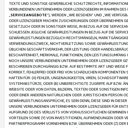
TEXTE UND SONSTIGE GEWERBLICHE SCHUTZRECHTE, INFORMATIONE
VERBUNDENEN UNTERNEHMEN ODER LIZENZGEBERN IM RAHMEN DES
„
SERVICEANGEBOTE
“), WERDEN „WIE BESEHEN“ UND „WIE VERFÜ
ODER LIZENZGEBER MACHEN ZUSICHERUNGEN ODER ÜBERNEHMEN GEW
GESETZLICH ODER IN SONSTIGER WEISE, IN BEZUG AUF DIE SERVI
SCHLIESSEN JEGLICHE GEWÄHRLEISTUNGEN IN BEZUG AUF DIE SERVI
GEWÄHRLEISTUNGEN BEZÜGLICH RECHTSMÄNGELN, MARKTGÄNGIGKEIT
VERWENDUNGSZWECK, NICHTVERLETZUNG SOWIE GEWÄHRLEISTUNGEN 
ÜBLICHEN GESCHÄFTSVERKEHR, DER LEISTUNG ODER HANDELSBRÄUCH
BESCHAFFENHEIT, MERKMALE, FUNKTIONEN, DEN LEISTUNGSUMFANG 
NOCH UNSERE VERBUNDENEN UNTERNEHMEN ODER LIZENZGEBER GEWÄ
BESCHRIEBEN DURCHGÄNGIG BZW. AUF BESTIMMTE ART UND WEISE
KORREKT, FEHLERFREI ODER FREI VON SCHÄDLICHEN KOMPONENTEN
HAFTEN FÜR: (A) FEHLER, UNGENAUIGKEITEN, VIREN, SCHADSOFTW
SYSTEMABSTÜRZE; ODER (B) UNBERECHTIGTE ZUGRIFFE AUF BZW. 
WEBSITE ODER VON DATEN, BILDERN, TEXTEN ODER SONSTIGEN INF
ODER EINER ANDEREN NATÜRLICHEN ODER JURISTISCHEN PERSON OD
GEWÄHRLEISTUNGSANSPRÜCHE, ES SEIN DENN, DIESE SIND IN DIES
UNSERE VERBUNDENEN UNTERNEHMEN ODER LIZENZGEBER FÜR EN
AUFGRUND (X) DES VERLUSTS VON VORAUSSICHTLICHEN GEWINNEN
VORTEILEN SOWIE (Y) VON INVESTITIONEN, AUFWENDUNGEN ODER VE
PARTNERPROGRAMM VORNEHMEN BZW. ÜBERNEHMEN ODER (Z) DER 