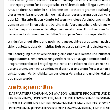
Partnerprogramm für betrügerische, irreführende oder illegale Zwecke
Amazon durch Sie oder Ihre Teilnahme am Partnerprogramm beschädig
dieser Vereinbarung oder den gemäß dieser Vereinbarung von den Vertr
oder künftig unterliegen könnte; (g) wenn wir diese Vereinbarung mit I
gemeinsam mit Ihnen agieren, bereits in der Vergangenheit, gleich aus
das Partnerprogramm in der allgemein angebotenen Form beenden. Vors
gegen die Bestimmungen der Ziffer 5 und jeder Verstoß gegen die Prog
Wir dürfen angefallene und noch nicht ausgezahlte Vergütungen nach 
sicherzustellen, dass der richtige Betrag ausgezahlt wird (beispielsw
Mit Beendigung dieser Vereinbarung erlöschen alle Rechte und Pflichte
eingeräumten Lizenzen/Nutzungsrechte; hiervon ausgenommen sind die in 
Programmrichtlinien festgelegten Rechte und Pflichten der Parteien sow
Vereinbarung, die nach Beendigung dieser Vereinbarung fortbestehen. D
entstandenen Verbindlichkeiten aus dieser Vereinbarung und der Haft
begangen wurde.
7.Haftungsausschlüsse
DAS PARTNERPROGRAMM, DIE AMAZON-WEBSITE, PRODUKTE UND DI
PARTNER-LINKS, LINKFORMATE, INHALTE, DIE ANWENDUNGSPROGR
PRODUKTWERBUNG, UNSERE DOMAIN-NAMEN, MARKEN UND LOGOS S
UNTERNEHMEN (EINSCHLIESSLICH DER AMAZON-MARKEN) UND DIE GE