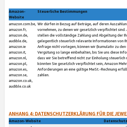
Amazon-
Steuerliche Bestimmungen
Website
amazon.com.be,
Wir dürfen in Bezug auf Beträge, auf deren Auszahlun
amazon.fr,
vornehmen, zu denen wir gesetzlich verpflichtet sind
amazon.de,
stellen die vollständige Zahlung und Abgeltung der 
audible.de,
gelegentlich steuerlich relevante Informationen von I
amazon.ie
Anfrage nicht vorlegen, können wir (kumulativ zu de
amazon.it,
Vergütung so lange einbehalten, bis Sie uns diese Inf
amazon.nl,
dass wir Sie betreffend nicht zur Einholung steuerlich 
amazon.pl,
könnten Sie gesetzlich verpflichtet sein, Amazon Meh
amazon.es,
Anforderungen an eine gültige MwSt.-Rechnung erfüllt
amazon.se,
zahlen.
amazon.co.uk,
audible.co.uk
ANHANG 4: DATENSCHUTZERKLÄRUNG FÜR DIE JEWE
Amazon-Website
Datenschutz