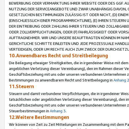
BEWERBUNG ODER VERMARKTUNG IHRER WEBSITE ODER DES GGF. AUF 
NUTZUNG DER SERVICEANGEBOTE UND ZWAR UNABHÄNGIG DAVON, O
GESETZLICHEN BESTIMMUNGEN ZULÄSSIG IST ODER NICHT, (D) EINE
(EINSCHLIESSLICH EINER PROGRAMMRICHTLINIE), (E) IHREN STEUER
DER EINTREIBUNG ODER ZAHLUNG IHRER STEUERN UND ZOLLABGAB
ODER ZOLLVERPFLICHTUNGEN, ODER (F) FAHRLÄSSIGKEIT ODER VORS
AUFTRAGNEHMER. WIR UND UNSERE BEAUFTRAGTEN KÖNNEN IM NAME
GERICHTLICHE SCHRITTE EINLEITEN UND JEDE PROZESSUALE HAND
VERTEIDIGEN, ODER UM RECHTE AUCH ZUM ZWECK DER DURCHSETZU
10.Anwendbares Recht und Streitbeilegung
Die Beilegung etwaiger Streitigkeiten, die in irgendeiner Weise mit de
angeblichen Verletzung dieser Vereinbarung), den im Rahmen dieser Ve
Geschäftsbeziehung mit uns oder unseren verbundenen Unternehmen zu
Bestimmungen zu anwendbarem Recht und Streitbeilegung in
Anhang 
11.Steuern
Steuern und damit verbundene Verpflichtungen, die in irgendeiner Wei
tatsächlichen oder angeblichen Verletzung dieser Vereinbarung), den 
Geschäftsbeziehung mit uns oder unseren verbundenen Unternehmen z
Steuerbestimmungen in
Anhang 3
.
12.Weitere Bestimmungen
Wir können von Zeit zu Zeit Mitteilungen im Zusammenhang mit dem Par