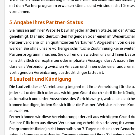
mit dem Partnerprogramm erwarten können, und wir sind nicht für etwa
vornehmen.
5.Angabe Ihres Partner-Status
Sie müssen auf Ihrer Website bzw. an jeder anderen Stelle, an der Am
genehmigt, klar und deutlich den folgenden oder einen im Wesentlichen
Partner verdiene ich an qualifizierten Verkäufen“. Abgesehen von die
werden Sie ohne unsere vorherige schriftliche Zustimmung keine weite
Partnerprogramm machen. Sie dürfen die zwischen uns und Ihnen best
(einschließlich der expliziten oder impliziten Aussage, dass Amazon Si
dass eine Verbindung zwischen Amazon und Ihnen oder einer anderen natü
vorliegenden Vereinbarung ausdrücklich gestattet ist.
6.Laufzeit und Kündigung
Die Laufzeit dieser Vereinbarung beginnt mit Ihrer Anmeldung für die 
jederzeit ordentlich oder aus wichtigem Grund durch schriftliche Kündi
automatisch und unter Ausschluss des Gerichtswegs), wobei eine solch
können kündigen, indem Sie sich über die Partner-Website in Ihrem Ko
auswählen.
Ferner können wir diese Vereinbarung jederzeit aus wichtigem Grund dur
Sie Ihre Pflichten aus dieser Vereinbarung erheblich verletzen; (b) wen
Programmrichtlinien) nicht innerhalb von 7 Tagen nach unserer Benachr
oder Haftungsansprüchen im Zusammenhang mit Ihrer Teilnahme am Pa