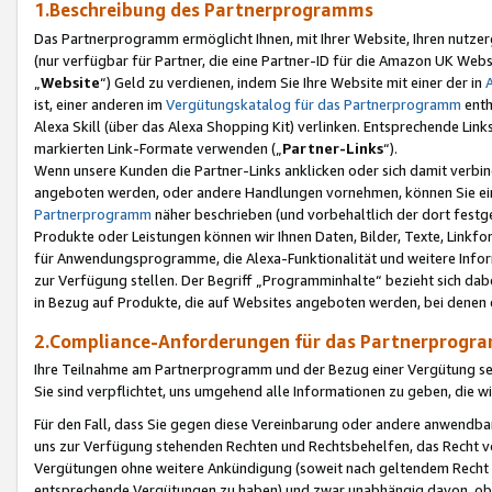
1.Beschreibung des Partnerprogramms
Das Partnerprogramm ermöglicht Ihnen, mit Ihrer Website, Ihren nutzer
(nur verfügbar für Partner, die eine Partner-ID für die Amazon UK We
„
Website
“) Geld zu verdienen, indem Sie Ihre Website mit einer der in
ist, einer anderen im
Vergütungskatalog für das Partnerprogramm
enth
Alexa Skill (über das Alexa Shopping Kit) verlinken. Entsprechende Lin
markierten Link-Formate verwenden („
Partner-Links
“).
Wenn unsere Kunden die Partner-Links anklicken oder sich damit verbi
angeboten werden, oder andere Handlungen vornehmen, können Sie eine
Partnerprogramm
näher beschrieben (und vorbehaltlich der dort festg
Produkte oder Leistungen können wir Ihnen Daten, Bilder, Texte, Linkfo
für Anwendungsprogramme, die Alexa-Funktionalität und weitere Inf
zur Verfügung stellen. Der Begriff „Programminhalte“ bezieht sich dabe
in Bezug auf Produkte, die auf Websites angeboten werden, bei denen 
2.Compliance-Anforderungen für das Partnerprog
Ihre Teilnahme am Partnerprogramm und der Bezug einer Vergütung setz
Sie sind verpflichtet, uns umgehend alle Informationen zu geben, die w
Für den Fall, dass Sie gegen diese Vereinbarung oder andere anwendba
uns zur Verfügung stehenden Rechten und Rechtsbehelfen, das Recht vo
Vergütungen ohne weitere Ankündigung (soweit nach geltendem Recht z
entsprechende Vergütungen zu haben) und zwar unabhängig davon, ob 