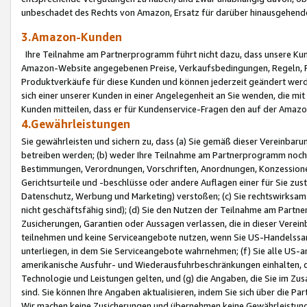
unbeschadet des Rechts von Amazon, Ersatz für darüber hinausgehen
3.Amazon-Kunden
Ihre Teilnahme am Partnerprogramm führt nicht dazu, dass unsere Kun
Amazon-Website angegebenen Preise, Verkaufsbedingungen, Regeln, Ri
Produktverkäufe für diese Kunden und können jederzeit geändert werde
sich einer unserer Kunden in einer Angelegenheit an Sie wenden, die 
Kunden mitteilen, dass er für Kundenservice-Fragen den auf der Ama
4.Gewährleistungen
Sie gewährleisten und sichern zu, dass (a) Sie gemäß dieser Vereinba
betreiben werden; (b) weder Ihre Teilnahme am Partnerprogramm noch d
Bestimmungen, Verordnungen, Vorschriften, Anordnungen, Konzessionen,
Gerichtsurteile und -beschlüsse oder andere Auflagen einer für Sie zu
Datenschutz, Werbung und Marketing) verstoßen; (c) Sie rechtswirksam 
nicht geschäftsfähig sind); (d) Sie den Nutzen der Teilnahme am Partne
Zusicherungen, Garantien oder Aussagen verlassen, die in dieser Verein
teilnehmen und keine Serviceangebote nutzen, wenn Sie US-Handelssa
unterliegen, in dem Sie Serviceangebote wahrnehmen; (f) Sie alle US
amerikanische Ausfuhr- und Wiederausfuhrbeschränkungen einhalten, 
Technologie und Leistungen gelten, und (g) die Angaben, die Sie im 
sind. Sie können Ihre Angaben aktualisieren, indem Sie sich über die 
Wir machen keine Zusicherungen und übernehmen keine Gewährleistun