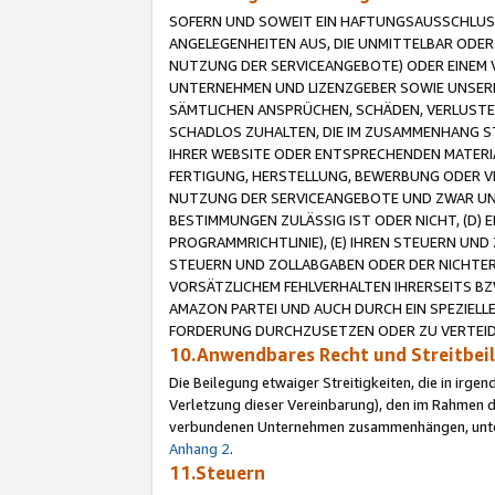
SOFERN UND SOWEIT EIN HAFTUNGSAUSSCHLUSS
ANGELEGENHEITEN AUS, DIE UNMITTELBAR ODER 
NUTZUNG DER SERVICEANGEBOTE) ODER EINEM V
UNTERNEHMEN UND LIZENZGEBER SOWIE UNSERE 
SÄMTLICHEN ANSPRÜCHEN, SCHÄDEN, VERLUSTE
SCHADLOS ZUHALTEN, DIE IM ZUSAMMENHANG STE
IHRER WEBSITE ODER ENTSPRECHENDEN MATERIA
FERTIGUNG, HERSTELLUNG, BEWERBUNG ODER VE
NUTZUNG DER SERVICEANGEBOTE UND ZWAR UN
BESTIMMUNGEN ZULÄSSIG IST ODER NICHT, (D) 
PROGRAMMRICHTLINIE), (E) IHREN STEUERN UN
STEUERN UND ZOLLABGABEN ODER DER NICHTER
VORSÄTZLICHEM FEHLVERHALTEN IHRERSEITS BZ
AMAZON PARTEI UND AUCH DURCH EIN SPEZIELL
FORDERUNG DURCHZUSETZEN ODER ZU VERTEIDI
10.Anwendbares Recht und Streitbe
Die Beilegung etwaiger Streitigkeiten, die in irg
Verletzung dieser Vereinbarung), den im Rahmen d
verbundenen Unternehmen zusammenhängen, unterl
Anhang 2
.
11.Steuern