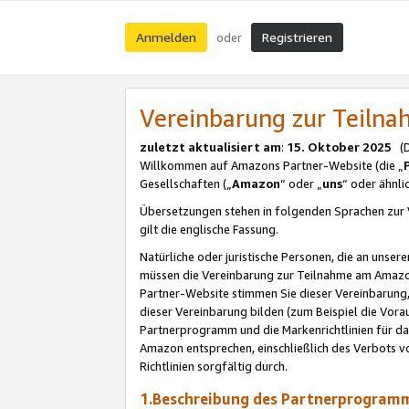
Anmelden
Registrieren
oder
Vereinbarung zur Teil
zuletzt aktualisiert am
:
15. Oktober 2025
(De
Willkommen auf Amazons Partner-Website (die „
Gesellschaften („
Amazon
“ oder „
uns
“ oder ähnl
Übersetzungen stehen in folgenden Sprachen zur 
gilt die englische Fassung.
Natürliche oder juristische Personen, die an uns
müssen die Vereinbarung zur Teilnahme am Amaz
Partner-Website stimmen Sie dieser Vereinbarung,
dieser Vereinbarung bilden (zum Beispiel die Vo
Partnerprogramm und die Markenrichtlinien für da
Amazon entsprechen, einschließlich des Verbots vo
Richtlinien sorgfältig durch.
1.Beschreibung des Partnerprogra