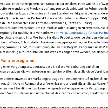
ebsite, Ihren nutzergenerierten Social Media-Inhalten, Ihren Online-Softwar
ebsite verwenden und Produkte auf amazon.co.uk anbieten) (im Folgenden Ihr
-Websites bzw., sofern dies an Ihrem Standort verfügbar ist, einer ander
ite
“) oder (ii) mit der Partner-ID in Alexa Skill (über das Alexa Shopping Ki
estellten markierten Link-Formate verwenden („
Partner-Links
“).
oder sich damit verbinden, um ein Produkt oder Leistungen zu erwerben, di
gütung für qualifizierte Verkäufe, wie im
Vergütungskatalog für das Part
Zur Unterstützung Ihrer Werbung für diese Produkte oder Leistungen können w
linkungs-Tools, Schnittstellen für Anwendungsprogramme, die Alexa-Funktion
Programminhalte
“) zur Verfügung stellen. Der Begriff „Programminhalte“ be
halte in Bezug auf Produkte, die auf Websites angeboten werden, bei denen 
as Partnerprogramm
einer Vergütung setzt voraus, dass Sie diese Vereinbarung einhalten.
ionen zu geben, die wir anfordern, um zu überprüfen, dass Sie diese Vereinba
oder andere anwendbare Marketingverträge von Amazon verstoßen, behalten w
 vor, sämtliche im Rahmen dieser Vereinbarung andernfalls an Sie zahlbare
tellen (und Sie stimmen zu, keinen Anspruch auf entsprechende Vergütungen
 dem Verstoß stehen, und unbeschadet des Rechts von Amazon, Ersatz für 
azu, dass unsere Kunden zu Ihren Kunden werden. Zwischen Ihnen und Amaz