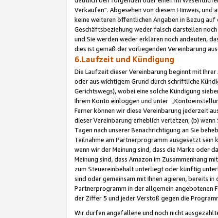
Verkäufen“. Abgesehen von diesem Hinweis, und a
keine weiteren öffentlichen Angaben in Bezug au
Geschäftsbeziehung weder falsch darstellen noch a
und Sie werden weder erklären noch andeuten, dass
dies ist gemäß der vorliegenden Vereinbarung ausd
6.Laufzeit und Kündigung
Die Laufzeit dieser Vereinbarung beginnt mit Ihre
oder aus wichtigem Grund durch schriftliche Kündi
Gerichtswegs), wobei eine solche Kündigung siebe
Ihrem Konto einloggen und unter „Kontoeinstellu
Ferner können wir diese Vereinbarung jederzeit aus
dieser Vereinbarung erheblich verletzen; (b) wenn
Tagen nach unserer Benachrichtigung an Sie behe
Teilnahme am Partnerprogramm ausgesetzt sein kö
wenn wir der Meinung sind, dass die Marke oder 
Meinung sind, dass Amazon im Zusammenhang mit d
zum Steuereinbehalt unterliegt oder künftig unter
sind oder gemeinsam mit Ihnen agieren, bereits in
Partnerprogramm in der allgemein angebotenen Fo
der Ziffer 5 und jeder Verstoß gegen die Programm
Wir dürfen angefallene und noch nicht ausgezahlt