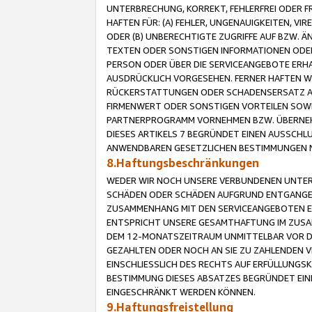
UNTERBRECHUNG, KORREKT, FEHLERFREI ODER 
HAFTEN FÜR: (A) FEHLER, UNGENAUIGKEITEN, 
ODER (B) UNBERECHTIGTE ZUGRIFFE AUF BZW. 
TEXTEN ODER SONSTIGEN INFORMATIONEN ODER 
PERSON ODER ÜBER DIE SERVICEANGEBOTE ERHA
AUSDRÜCKLICH VORGESEHEN. FERNER HAFTEN 
RÜCKERSTATTUNGEN ODER SCHADENSERSATZ AU
FIRMENWERT ODER SONSTIGEN VORTEILEN SOWIE
PARTNERPROGRAMM VORNEHMEN BZW. ÜBERNEHM
DIESES ARTIKELS 7 BEGRÜNDET EINEN AUSSCH
ANWENDBAREN GESETZLICHEN BESTIMMUNGEN 
8.Haftungsbeschränkungen
WEDER WIR NOCH UNSERE VERBUNDENEN UNTERN
SCHÄDEN ODER SCHÄDEN AUFGRUND ENTGANGENE
ZUSAMMENHANG MIT DEN SERVICEANGEBOTEN EN
ENTSPRICHT UNSERE GESAMTHAFTUNG IM ZUSAM
DEM 12-MONATSZEITRAUM UNMITTELBAR VOR DE
GEZAHLTEN ODER NOCH AN SIE ZU ZAHLENDEN V
EINSCHLIESSLICH DES RECHTS AUF ERFÜLLUNGS
BESTIMMUNG DIESES ABSATZES BEGRÜNDET EI
EINGESCHRÄNKT WERDEN KÖNNEN.
9.Haftungsfreistellung