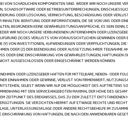
FREI VON SCHÄDLICHEN KOMPONENTEN SIND. WEDER WIR NOCH UNSERE 
VIREN, SCHADSOFTWARE ODER BETRIEBSUNTERBRECHUNGEN, EINSCHLIESSL
ÄNDERUNG ODER LÖSCHUNG, VERNICHTUNG, BESCHÄDIGUNG ODER VERLUST 
INHALTEN. BERATUNG ODER INFORMATIONEN, DIE SIE VON UNS ODER EIN
LTEN, BEGRÜNDEN KEINE GEWÄHRLEISTUNGSANSPRÜCHE, ES SEIN DENN, DI
WEDER WIR NOCH UNSERE VERBUNDENEN UNTERNEHMEN ODER LIZENZGEBE
FGRUND (X) DES VERLUSTS VON VORAUSSICHTLICHEN GEWINNEN ODER 
 (Y) VON INVESTITIONEN, AUFWENDUNGEN ODER VERPFLICHTUNGEN, DIE 
EN ODER (Z) DER BEENDIGUNG ODER AUSSETZUNG IHRER TEILNAHME A
LUSS ODER EINE EINSCHRÄNKUNG VON GEWÄHRLEISTUNGEN, HAFTUNGEN O
NICHT AUSGESCHLOSSEN ODER EINGESCHRÄNKT WERDEN KÖNNEN.
EHMEN ODER LIZENZGEBER HAFTEN FÜR MITTELBARE, NEBEN- ODER FOL
R EINNAHMEN ODER GEWINNE, VERLUST VON FIRMENWERT, NUTZUNGSAU
TSTEHEN, SELBST WENN WIR AUF DIE MÖGLICHKEIT DES AUFTRETENS S
MENHANG MIT DEN SERVICEANGEBOTEN MAXIMAL DER HÖHE DES GESAMT
M ZEITPUNKT DES EREIGNISSES, DAS ZU DEM ZULETZT ENTSTANDENEN 
ERGÜTUNGEN. SIE VERZICHTEN HIERMIT AUF ETWAIGE RECHTE UND RECHT
KLAGE, UNTERLASSUNGSKLAGE ODER ANDERE RECHTSBEHELFE IM ZUSAMME
NE EINSCHRÄNKUNG VON HAFTUNGEN, DIE NACH DEN ANWENDBAREN GESE