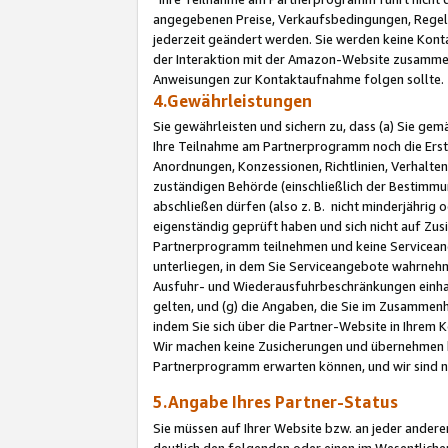
angegebenen Preise, Verkaufsbedingungen, Regeln
jederzeit geändert werden. Sie werden keine Konta
der Interaktion mit der Amazon-Website zusamme
Anweisungen zur Kontaktaufnahme folgen sollte.
4.Gewährleistungen
Sie gewährleisten und sichern zu, dass (a) Sie g
Ihre Teilnahme am Partnerprogramm noch die Erst
Anordnungen, Konzessionen, Richtlinien, Verhalten
zuständigen Behörde (einschließlich der Bestimmu
abschließen dürfen (also z. B. nicht minderjährig
eigenständig geprüft haben und sich nicht auf Zusi
Partnerprogramm teilnehmen und keine Servicean
unterliegen, in dem Sie Serviceangebote wahrneh
Ausfuhr- und Wiederausfuhrbeschränkungen einhal
gelten, und (g) die Angaben, die Sie im Zusammen
indem Sie sich über die Partner-Website in Ihrem
Wir machen keine Zusicherungen und übernehmen 
Partnerprogramm erwarten können, und wir sind n
5.Angabe Ihres Partner-Status
Sie müssen auf Ihrer Website bzw. an jeder ander
deutlich den folgenden oder einen im Wesentlichen