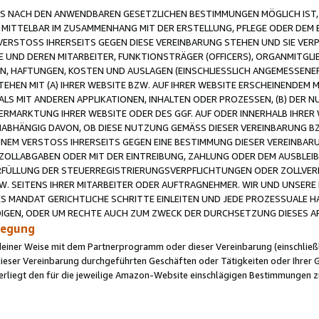
 NACH DEN ANWENDBAREN GESETZLICHEN BESTIMMUNGEN MÖGLICH IST, S
MITTELBAR IM ZUSAMMENHANG MIT DER ERSTELLUNG, PFLEGE ODER DEM BE
ERSTOSS IHRERSEITS GEGEN DIESE VEREINBARUNG STEHEN UND SIE VERP
UND DEREN MITARBEITER, FUNKTIONSTRÄGER (OFFICERS), ORGANMITGLI
N, HAFTUNGEN, KOSTEN UND AUSLAGEN (EINSCHLIESSLICH ANGEMESSENE
HEN MIT (A) IHRER WEBSITE BZW. AUF IHRER WEBSITE ERSCHEINENDEM M
LS MIT ANDEREN APPLIKATIONEN, INHALTEN ODER PROZESSEN, (B) DER 
RMARKTUNG IHRER WEBSITE ODER DES GGF. AUF ODER INNERHALB IHRER W
ABHÄNGIG DAVON, OB DIESE NUTZUNG GEMÄSS DIESER VEREINBARUNG B
EINEM VERSTOSS IHRERSEITS GEGEN EINE BESTIMMUNG DIESER VEREINBARU
D ZOLLABGABEN ODER MIT DER EINTREIBUNG, ZAHLUNG ODER DEM AUSBLEI
FÜLLUNG DER STEUERREGISTRIERUNGSVERPFLICHTUNGEN ODER ZOLLVERPF
W. SEITENS IHRER MITARBEITER ODER AUFTRAGNEHMER. WIR UND UNSERE
ES MANDAT GERICHTLICHE SCHRITTE EINLEITEN UND JEDE PROZESSUALE 
GEN, ODER UM RECHTE AUCH ZUM ZWECK DER DURCHSETZUNG DIESES AR
ilegung
endeiner Weise mit dem Partnerprogramm oder dieser Vereinbarung (einschließl
ieser Vereinbarung durchgeführten Geschäften oder Tätigkeiten oder Ihrer 
iegt den für die jeweilige Amazon-Website einschlägigen Bestimmungen z