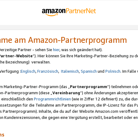
nahme am Amazon-Partnerprogramm
rzeitige Partner - sehen Sie
hier
, was sich geändert hat).
Partner-Website
“). Hier können Sie Ihre Marketing-Partner-Beziehung zu d
iche Bezeichnung) verwalten.
Verfügung :
Englisch
,
Französisch
,
Italienisch
,
Spanisch
und
Polnisch
. Im Fall
erem Marketing-Partner-Programm (das „
Partnerprogramm
“) teilnehmen od
on-Partnerprogramm (diese „
Vereinbarung
“) ohne Änderungen akzeptieren
 einschließlich den
Programmrichtlinien
(wie in Ziffer 12 definiert) zu, die 
raussetzungen für die Teilnahme am Partnerprogramm, die IP-Lizenz für das
s Partnerprogramm). Inhalte, die du auf der Website Amazon.com veröffentl
n Kundenrezensionen, die gegen eine Vergütung erstellt, bearbeitet oder ent
mms