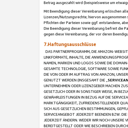
Betrag ausgezahlt wird (beispielsweise um etwai
Mit Beendigung dieser Vereinbarung erlöschen alle
Lizenzen/Nutzungsrechte; hiervon ausgenommen sind
Pflichten der Parteien sowie ggf. entstandene, ab
Die Beendigung dieser Vereinbarung befreit die P
gegen diese Vereinbarung, der vor deren Beendi
7.Haftungsausschlüsse
DAS PARTNERPROGRAMM, DIE AMAZON-WEBSITE,
LINKFORMATE, INHALTE, DIE ANWENDUNGSPRO
NAMEN, MARKEN UND LOGOS SOWIE DIE DOMAIN
GESAMTE TECHNOLOGIE, SOFTWARE SOWIE FUNKT
DIE VON ODER IM AUFTRAG VON AMAZON, UNS
GENUTZT WERDEN (INSGESAMT DIE „
SERVICEA
UNTERNEHMEN ODER LIZENZGEBER MACHEN ZUSI
GESETZLICH ODER IN SONSTIGER WEISE, IN BE
GEWÄHRLEISTUNGEN IN BEZUG AUF DIE SERVICE
MARKTGÄNGIGKEIT, ZUFRIEDENSTELLENDER QUA
SICH AUS GESETZLICHEN BESTIMMUNGEN, GEPFL
SERVICEANGEBOT JEDERZEIT BEENDEN BZW. DIE
JEDERZEIT ÄNDERN. WEDER WIR NOCH UNSERE 
BEREITGESTELLT ODER WIE BESCHRIEBEN DURC