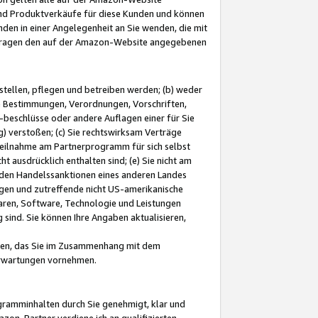
und Produktverkäufe für diese Kunden und können
nden in einer Angelegenheit an Sie wenden, die mit
e-Fragen den auf der Amazon-Website angegebenen
stellen, pflegen und betreiben werden; (b) weder
e Bestimmungen, Verordnungen, Vorschriften,
-beschlüsse oder andere Auflagen einer für Sie
 verstoßen; (c) Sie rechtswirksam Verträge
r Teilnahme am Partnerprogramm für sich selbst
t ausdrücklich enthalten sind; (e) Sie nicht am
den Handelssanktionen eines anderen Landes
gen und zutreffende nicht US-amerikanische
ren, Software, Technologie und Leistungen
sind. Sie können Ihre Angaben aktualisieren,
men, das Sie im Zusammenhang mit dem
 Erwartungen vornehmen.
ogramminhalten durch Sie genehmigt, klar und
zon-Partner verdiene ich an qualifizierten