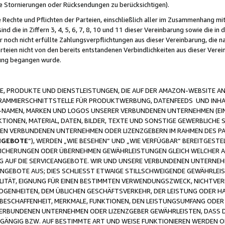
ge Stornierungen oder Rücksendungen zu berücksichtigen).
 Rechte und Pflichten der Parteien, einschließlich aller im Zusammenhang m
 die in Ziffern 3, 4, 5, 6, 7, 8, 10 und 11 dieser Vereinbarung sowie die in
er noch nicht erfüllte Zahlungsverpflichtungen aus dieser Vereinbarung, die
arteien nicht von den bereits entstandenen Verbindlichkeiten aus dieser Ver
gung begangen wurde.
 PRODUKTE UND DIENSTLEISTUNGEN, DIE AUF DER AMAZON-WEBSITE AN
GRAMMIERSCHNITTSTELLE FÜR PRODUKTWERBUNG, DATENFEEDS UND INH
-NAMEN, MARKEN UND LOGOS UNSERER VERBUNDENEN UNTERNEHMEN (EIN
IONEN, MATERIAL, DATEN, BILDER, TEXTE UND SONSTIGE GEWERBLICHE 
EREN VERBUNDENEN UNTERNEHMEN ODER LIZENZGEBERN IM RAHMEN DES 
NGEBOTE
“), WERDEN „WIE BESEHEN“ UND „WIE VERFÜGBAR“ BEREITGEST
CHERUNGEN ODER ÜBERNEHMEN GEWÄHRLEISTUNGEN GLEICH WELCHER AR
ZUG AUF DIE SERVICEANGEBOTE. WIR UND UNSERE VERBUNDENEN UNTERNEH
ANGEBOTE AUS; DIES SCHLIESST ETWAIGE STILLSCHWEIGENDE GEWÄHRLE
LITÄT, EIGNUNG FÜR EINEN BESTIMMTEN VERWENDUNGSZWECK, NICHTVER
OGENHEITEN, DEM ÜBLICHEN GESCHÄFTSVERKEHR, DER LEISTUNG ODER H
 BESCHAFFENHEIT, MERKMALE, FUNKTIONEN, DEN LEISTUNGSUMFANG ODER
VERBUNDENEN UNTERNEHMEN ODER LIZENZGEBER GEWÄHRLEISTEN, DASS D
HGÄNGIG BZW. AUF BESTIMMTE ART UND WEISE FUNKTIONIEREN WERDEN 