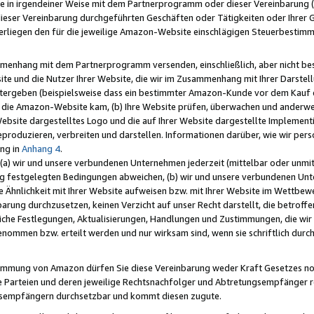
e in irgendeiner Weise mit dem Partnerprogramm oder dieser Vereinbarung (ei
ieser Vereinbarung durchgeführten Geschäften oder Tätigkeiten oder Ihrer 
liegen den für die jeweilige Amazon-Website einschlägigen Steuerbestim
mmenhang mit dem Partnerprogramm versenden, einschließlich, aber nicht be
site und die Nutzer Ihrer Website, die wir im Zusammenhang mit Ihrer Darst
itergeben (beispielsweise dass ein bestimmter Amazon-Kunde vor dem Kauf
uf die Amazon-Website kam, (b) Ihre Website prüfen, überwachen und anderwei
r Website dargestelltes Logo und die auf Ihrer Website dargestellte Impleme
reproduzieren, verbreiten und darstellen. Informationen darüber, wie wir per
ng in
Anhang 4
.
 (a) wir und unsere verbundenen Unternehmen jederzeit (mittelbar oder unmit
ng festgelegten Bedingungen abweichen, (b) wir und unsere verbundenen Unte
 Ähnlichkeit mit Ihrer Website aufweisen bzw. mit Ihrer Website im Wettbewer
barung durchzusetzen, keinen Verzicht auf unser Recht darstellt, die betrof
liche Festlegungen, Aktualisierungen, Handlungen und Zustimmungen, die wi
enommen bzw. erteilt werden und nur wirksam sind, wenn sie schriftlich dur
stimmung von Amazon dürfen Sie diese Vereinbarung weder Kraft Gesetzes no
die Parteien und deren jeweilige Rechtsnachfolger und Abtretungsempfänger 
ngsempfängern durchsetzbar und kommt diesen zugute.