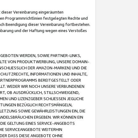
it dieser Vereinbarung eingeräumten
 den Programmrichtlinien festgelegten Rechte und
 nach Beendigung dieser Vereinbarung fortbestehen.
einbarung und der Haftung wegen eines Verstoßes
GEBOTEN WERDEN, SOWIE PARTNER-LINKS,
ALTE VON PRODUKTWERBUNG, UNSERE DOMAIN-
SCHLIESSLICH DER AMAZON-MARKEN) UND DIE
SCHUTZRECHTE, INFORMATIONEN UND INHALTE,
PARTNERPROGRAMMS BEREITGESTELLT ODER
ELLT. WEDER WIR NOCH UNSERE VERBUNDENEN
T, OB AUSDRÜCKLICH, STILLSCHWEIGEND,
MEN UND LIZENZGEBER SCHLIESSEN JEGLICHE
ISTUNGEN BEZÜGLICH RECHTSMÄNGELN,
LETZUNG SOWIE GEWÄHRLEISTUNGEN EIN, DIE
ANDELSBRÄUCHEN ERGEBEN. WIR KÖNNEN EIN
 DIE GELTUNG EINES SERVICE-ANGEBOTS
IE SERVICEANGEBOTE WEITERHIN
ODER DASS DIESE ANGEBOTE OHNE