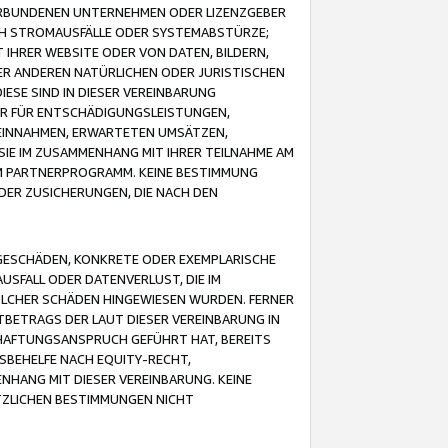
VERBUNDENEN UNTERNEHMEN ODER LIZENZGEBER
ICH STROMAUSFÄLLE ODER SYSTEMABSTÜRZE;
IHRER WEBSITE ODER VON DATEN, BILDERN,
ER ANDEREN NATÜRLICHEN ODER JURISTISCHEN
ESE SIND IN DIESER VEREINBARUNG
R FÜR ENTSCHÄDIGUNGSLEISTUNGEN,
EINNAHMEN, ERWARTETEN UMSÄTZEN,
SIE IM ZUSAMMENHANG MIT IHRER TEILNAHME AM
M PARTNERPROGRAMM. KEINE BESTIMMUNG
DER ZUSICHERUNGEN, DIE NACH DEN
GESCHÄDEN, KONKRETE ODER EXEMPLARISCHE
SFALL ODER DATENVERLUST, DIE IM
OLCHER SCHÄDEN HINGEWIESEN WURDEN. FERNER
BETRAGS DER LAUT DIESER VEREINBARUNG IN
HAFTUNGSANSPRUCH GEFÜHRT HAT, BEREITS
SBEHELFE NACH EQUITY-RECHT,
NHANG MIT DIESER VEREINBARUNG. KEINE
TZLICHEN BESTIMMUNGEN NICHT