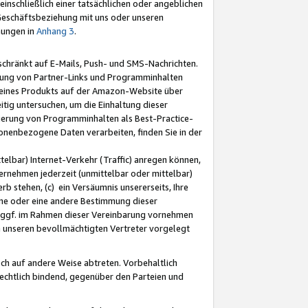
nschließlich einer tatsächlichen oder angeblichen
Geschäftsbeziehung mit uns oder unseren
mungen in
Anhang 3
.
schränkt auf E-Mails, Push- und SMS-Nachrichten.
ellung von Partner-Links und Programminhalten
 eines Produkts auf der Amazon-Website über
tig untersuchen, um die Einhaltung dieser
ntierung von Programminhalten als Best-Practice-
sonenbezogene Daten verarbeiten, finden Sie in der
telbar) Internet-Verkehr (Traffic) anregen können,
rnehmen jederzeit (unmittelbar oder mittelbar)
b stehen, (c) ein Versäumnis unsererseits, Ihre
fene oder eine andere Bestimmung dieser
r ggf. im Rahmen dieser Vereinbarung vornehmen
ch unseren bevollmächtigten Vertreter vorgelegt
ch auf andere Weise abtreten. Vorbehaltlich
rechtlich bindend, gegenüber den Parteien und