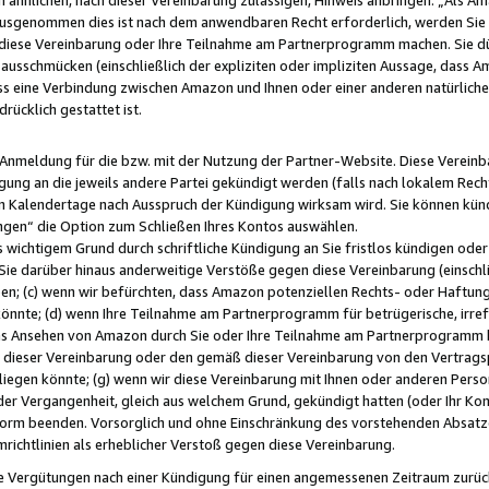
usgenommen dies ist nach dem anwendbaren Recht erforderlich, werden Sie 
f diese Vereinbarung oder Ihre Teilnahme am Partnerprogramm machen. Sie d
usschmücken (einschließlich der expliziten oder impliziten Aussage, dass A
 eine Verbindung zwischen Amazon und Ihnen oder einer anderen natürlichen 
rücklich gestattet ist.
r Anmeldung für die bzw. mit der Nutzung der Partner-Website. Diese Vereinb
gung an die jeweils andere Partei gekündigt werden (falls nach lokalem Rech
n Kalendertage nach Ausspruch der Kündigung wirksam wird. Sie können kündi
ngen“ die Option zum Schließen Ihres Kontos auswählen.
 wichtigem Grund durch schriftliche Kündigung an Sie fristlos kündigen oder I
 Sie darüber hinaus anderweitige Verstöße gegen diese Vereinbarung (einschli
ben; (c) wenn wir befürchten, dass Amazon potenziellen Rechts- oder Haftu
nnte; (d) wenn Ihre Teilnahme am Partnerprogramm für betrügerische, irref
das Ansehen von Amazon durch Sie oder Ihre Teilnahme am Partnerprogramm b
ieser Vereinbarung oder den gemäß dieser Vereinbarung von den Vertragspa
liegen könnte; (g) wenn wir diese Vereinbarung mit Ihnen oder anderen Perso
 der Vergangenheit, gleich aus welchem Grund, gekündigt hatten (oder Ihr Ko
rm beenden. Vorsorglich und ohne Einschränkung des vorstehenden Absatzes
richtlinien als erheblicher Verstoß gegen diese Vereinbarung.
e Vergütungen nach einer Kündigung für einen angemessenen Zeitraum zurückb