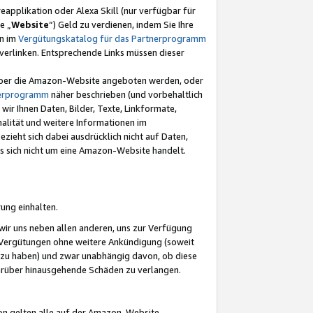
eapplikation oder Alexa Skill (nur verfügbar für
e „
Website
“) Geld zu verdienen, indem Sie Ihre
en im
Vergütungskatalog für das Partnerprogramm
t) verlinken. Entsprechende Links müssen dieser
e über die Amazon-Website angeboten werden, oder
nerprogramm
näher beschrieben (und vorbehaltlich
ir Ihnen Daten, Bilder, Texte, Linkformate,
alität und weitere Informationen im
zieht sich dabei ausdrücklich nicht auf Daten,
es sich nicht um eine Amazon-Website handelt.
rung einhalten.
ir uns neben allen anderen, uns zur Verfügung
n Vergütungen ohne weitere Ankündigung (soweit
 zu haben) und zwar unabhängig davon, ob diese
darüber hinausgehende Schäden zu verlangen.
on gelten alle auf der Amazon-Website