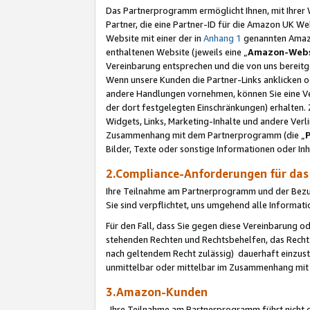
Das Partnerprogramm ermöglicht Ihnen, mit Ihrer W
Partner, die eine Partner-ID für die Amazon UK W
Website mit einer der in
Anhang 1
genannten Amazon
enthaltenen Website (jeweils eine „
Amazon-Webs
Vereinbarung entsprechen und die von uns bereitg
Wenn unsere Kunden die Partner-Links anklicken 
andere Handlungen vornehmen, können Sie eine Ver
der dort festgelegten Einschränkungen) erhalten. 
Widgets, Links, Marketing-Inhalte und andere Ver
Zusammenhang mit dem Partnerprogramm (die „
Bilder, Texte oder sonstige Informationen oder In
2.Compliance-Anforderungen für d
Ihre Teilnahme am Partnerprogramm und der Bezug 
Sie sind verpflichtet, uns umgehend alle Informat
Für den Fall, dass Sie gegen diese Vereinbarung 
stehenden Rechten und Rechtsbehelfen, das Recht
nach geltendem Recht zulässig) dauerhaft einzus
unmittelbar oder mittelbar im Zusammenhang mit
3.Amazon-Kunden
Ihre Teilnahme am Partnerprogramm führt nicht d