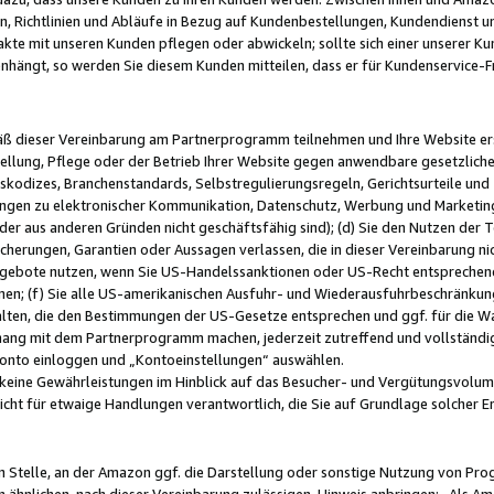
, Richtlinien und Abläufe in Bezug auf Kundenbestellungen, Kundendienst 
kte mit unseren Kunden pflegen oder abwickeln; sollte sich einer unserer Ku
nhängt, so werden Sie diesem Kunden mitteilen, dass er für Kundenservic
emäß dieser Vereinbarung am Partnerprogramm teilnehmen und Ihre Website er
ellung, Pflege oder der Betrieb Ihrer Website gegen anwendbare gesetzlich
skodizes, Branchenstandards, Selbstregulierungsregeln, Gerichtsurteile und 
ngen zu elektronischer Kommunikation, Datenschutz, Werbung und Marketing)
 oder aus anderen Gründen nicht geschäftsfähig sind); (d) Sie den Nutzen de
cherungen, Garantien oder Aussagen verlassen, die in dieser Vereinbarung nich
gebote nutzen, wenn Sie US-Handelssanktionen oder US-Recht entsprechen
men; (f) Sie alle US-amerikanischen Ausfuhr- und Wiederausfuhrbeschränkun
ten, die den Bestimmungen der US-Gesetze entsprechen und ggf. für die Wa
hang mit dem Partnerprogramm machen, jederzeit zutreffend und vollständig 
 Konto einloggen und „Kontoeinstellungen“ auswählen.
keine Gewährleistungen im Hinblick auf das Besucher- und Vergütungsvolu
icht für etwaige Handlungen verantwortlich, die Sie auf Grundlage solcher
en Stelle, an der Amazon ggf. die Darstellung oder sonstige Nutzung von Pr
 ähnlichen, nach dieser Vereinbarung zulässigen, Hinweis anbringen: „Als Ama