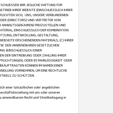
CHLIESSEN WIR JEGLICHE HAFTUNG FÜR
TRIEB IHRER WEBSITE (EINSCHLIESSLICH IHRER
FLICHTEN SICH, UNS, UNSERE VERBUNDENEN
EDER (DIRECTORS) UND VERTRETER VON
R ANWALTSGEBÜHREN) FREIZUSTELLEN UND
ATERIAL, EINSCHLIESSLICH DER KOMBINATION
NUTZUNG, ENTWICKLUNG, GESTALTUNG,
EBSEITE ERSCHEINENDEN MATERIALS, (C) IHRER
ZW. DEN ANWENDBAREN GESETZLICHEN
NG (EINSCHLIESSLICH EINER
BEN DER EINTREIBUNG ODER ZAHLUNG IHRER
LICHTUNGEN, ODER (F) FAHRLÄSSIGKEIT ODER
 BEAUFTRAGTEN KÖNNEN IM NAMEN EINER
HANDLUNG VORNEHMEN, UM EINE RECHTLICHE
TIKELS ZU SCHÜTZEN.
ich einer tatsächlichen oder angeblichen
Geschäftsbeziehung mit uns oder unseren
u anwendbarem Recht und Streitbeilegung in