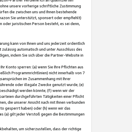
ohne unsere vorherige schriftliche Zustimmung
ürfen die zwischen uns und Ihnen bestehende
mazon Sie unterstützt, sponsert oder empfiehlt)
oder juristischen Person besteht, es sei denn,
arung kann von Ihnen und uns jederzeit ordentlich
t zulässig automatisch und unter Ausschluss des
gen, indem Sie sich über die Partner-Website in
hr Konto sperren: (a) wenn Sie Ihre Pflichten aus
eßlich Programmrichtlinien) nicht innerhalb von 7
ngsansprüchen im Zusammenhang mit Ihrer
ührende oder illegale Zwecke genutzt wurde; (e)
eschädigt werden könnte; (f) wenn wir der
rteien durchgeführten Tätigkeiten einer Pflicht
nen, die unserer Ansicht nach mit Ihnen verbunden
nto gesperrt haben) oder (h) wenn wir das
 (a) gilt jeder Verstoß gegen die Bestimmungen
ehalten, um sicherzustellen, dass der richtige