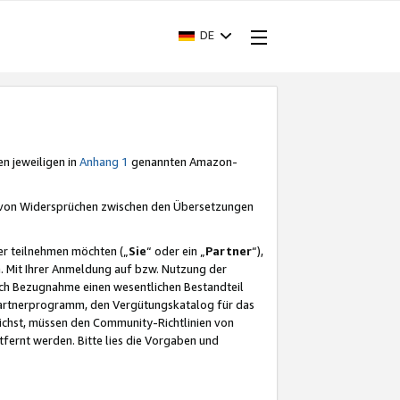
DE
en jeweiligen in
Anhang 1
genannten Amazon-
e von Widersprüchen zwischen den Übersetzungen
er teilnehmen möchten („
Sie
“ oder ein „
Partner
“),
. Mit Ihrer Anmeldung auf bzw. Nutzung der
durch Bezugnahme einen wesentlichen Bestandteil
 Partnerprogramm, den Vergütungskatalog für das
ichst, müssen den Community-Richtlinien von
fernt werden. Bitte lies die Vorgaben und