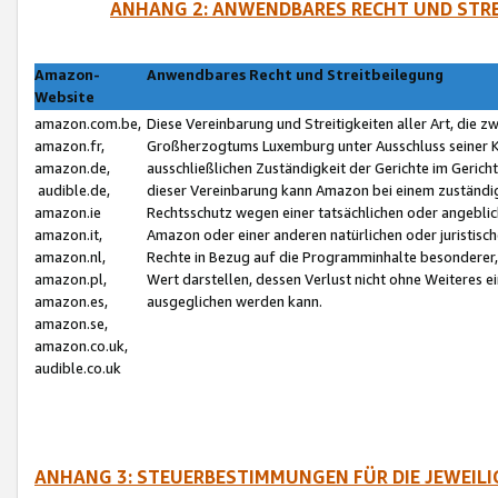
ANHANG 2: ANWENDBARES RECHT UND STRE
Amazon-
Anwendbares Recht und Streitbeilegung
Website
amazon.com.be,
Diese Vereinbarung und Streitigkeiten aller Art, die 
amazon.fr,
Großherzogtums Luxemburg unter Ausschluss seiner Kol
amazon.de,
ausschließlichen Zuständigkeit der Gerichte im Geri
audible.de,
dieser Vereinbarung kann Amazon bei einem zuständig
amazon.ie
Rechtsschutz wegen einer tatsächlichen oder angebli
amazon.it,
Amazon oder einer anderen natürlichen oder juristisc
amazon.nl,
Rechte in Bezug auf die Programminhalte besonderer,
amazon.pl,
Wert darstellen, dessen Verlust nicht ohne Weiteres e
amazon.es,
ausgeglichen werden kann.
amazon.se,
amazon.co.uk,
audible.co.uk
ANHANG 3: STEUERBESTIMMUNGEN FÜR DIE JEWEIL