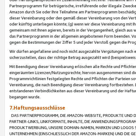
Partnerprogramm für betrügerische, irreführende oder illegale Zwecke
Amazon durch Sie oder Ihre Teilnahme am Partnerprogramm beschädig
dieser Vereinbarung oder den gemäß dieser Vereinbarung von den Vertr
oder künftig unterliegen könnte; (g) wenn wir diese Vereinbarung mit I
gemeinsam mit Ihnen agieren, bereits in der Vergangenheit, gleich aus
das Partnerprogramm in der allgemein angebotenen Form beenden. Vors
gegen die Bestimmungen der Ziffer 5 und jeder Verstoß gegen die Prog
Wir dürfen angefallene und noch nicht ausgezahlte Vergütungen nach 
sicherzustellen, dass der richtige Betrag ausgezahlt wird (beispielsw
Mit Beendigung dieser Vereinbarung erlöschen alle Rechte und Pflichte
eingeräumten Lizenzen/Nutzungsrechte; hiervon ausgenommen sind die in 
Programmrichtlinien festgelegten Rechte und Pflichten der Parteien sow
Vereinbarung, die nach Beendigung dieser Vereinbarung fortbestehen. D
entstandenen Verbindlichkeiten aus dieser Vereinbarung und der Haft
begangen wurde.
7.Haftungsausschlüsse
DAS PARTNERPROGRAMM, DIE AMAZON-WEBSITE, PRODUKTE UND DI
PARTNER-LINKS, LINKFORMATE, INHALTE, DIE ANWENDUNGSPROGR
PRODUKTWERBUNG, UNSERE DOMAIN-NAMEN, MARKEN UND LOGOS S
UNTERNEHMEN (EINSCHLIESSLICH DER AMAZON-MARKEN) UND DIE GE