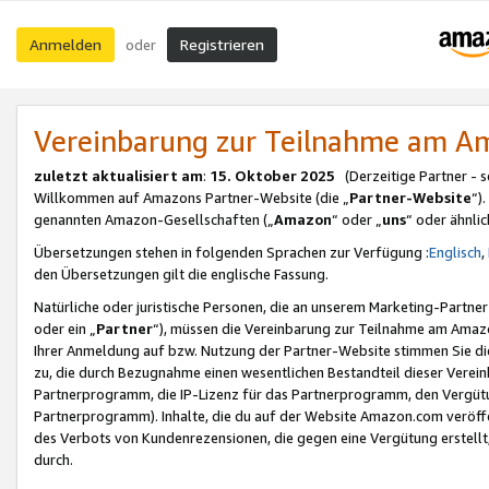
Anmelden
Registrieren
oder
Vereinbarung zur Teilnahme am 
zuletzt aktualisiert am
:
15. Oktober 2025
(Derzeitige Partner - 
Willkommen auf Amazons Partner-Website (die „
Partner-Website
“)
genannten Amazon-Gesellschaften („
Amazon
“ oder „
uns
“ oder ähnli
Übersetzungen stehen in folgenden Sprachen zur Verfügung :
Englisch
,
den Übersetzungen gilt die englische Fassung.
Natürliche oder juristische Personen, die an unserem Marketing-Partn
oder ein „
Partner
“), müssen die Vereinbarung zur Teilnahme am Ama
Ihrer Anmeldung auf bzw. Nutzung der Partner-Website stimmen Sie die
zu, die durch Bezugnahme einen wesentlichen Bestandteil dieser Verei
Partnerprogramm, die IP-Lizenz für das Partnerprogramm, den Vergütu
Partnerprogramm). Inhalte, die du auf der Website Amazon.com veröffe
des Verbots von Kundenrezensionen, die gegen eine Vergütung erstellt, 
durch.