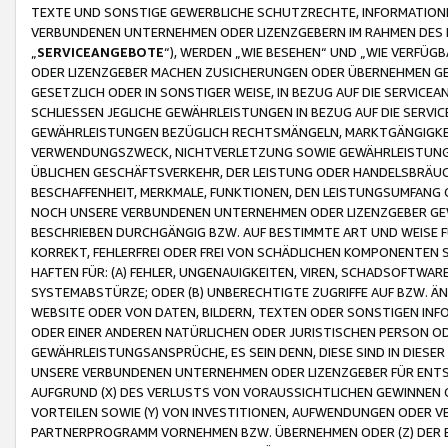
TEXTE UND SONSTIGE GEWERBLICHE SCHUTZRECHTE, INFORMATIONE
VERBUNDENEN UNTERNEHMEN ODER LIZENZGEBERN IM RAHMEN DES
„
SERVICEANGEBOTE
“), WERDEN „WIE BESEHEN“ UND „WIE VERFÜ
ODER LIZENZGEBER MACHEN ZUSICHERUNGEN ODER ÜBERNEHMEN GEW
GESETZLICH ODER IN SONSTIGER WEISE, IN BEZUG AUF DIE SERVI
SCHLIESSEN JEGLICHE GEWÄHRLEISTUNGEN IN BEZUG AUF DIE SERVI
GEWÄHRLEISTUNGEN BEZÜGLICH RECHTSMÄNGELN, MARKTGÄNGIGKEIT
VERWENDUNGSZWECK, NICHTVERLETZUNG SOWIE GEWÄHRLEISTUNGEN 
ÜBLICHEN GESCHÄFTSVERKEHR, DER LEISTUNG ODER HANDELSBRÄUCH
BESCHAFFENHEIT, MERKMALE, FUNKTIONEN, DEN LEISTUNGSUMFANG 
NOCH UNSERE VERBUNDENEN UNTERNEHMEN ODER LIZENZGEBER GEWÄ
BESCHRIEBEN DURCHGÄNGIG BZW. AUF BESTIMMTE ART UND WEISE
KORREKT, FEHLERFREI ODER FREI VON SCHÄDLICHEN KOMPONENTEN
HAFTEN FÜR: (A) FEHLER, UNGENAUIGKEITEN, VIREN, SCHADSOFTW
SYSTEMABSTÜRZE; ODER (B) UNBERECHTIGTE ZUGRIFFE AUF BZW. 
WEBSITE ODER VON DATEN, BILDERN, TEXTEN ODER SONSTIGEN INF
ODER EINER ANDEREN NATÜRLICHEN ODER JURISTISCHEN PERSON OD
GEWÄHRLEISTUNGSANSPRÜCHE, ES SEIN DENN, DIESE SIND IN DIES
UNSERE VERBUNDENEN UNTERNEHMEN ODER LIZENZGEBER FÜR EN
AUFGRUND (X) DES VERLUSTS VON VORAUSSICHTLICHEN GEWINNEN
VORTEILEN SOWIE (Y) VON INVESTITIONEN, AUFWENDUNGEN ODER VE
PARTNERPROGRAMM VORNEHMEN BZW. ÜBERNEHMEN ODER (Z) DER 