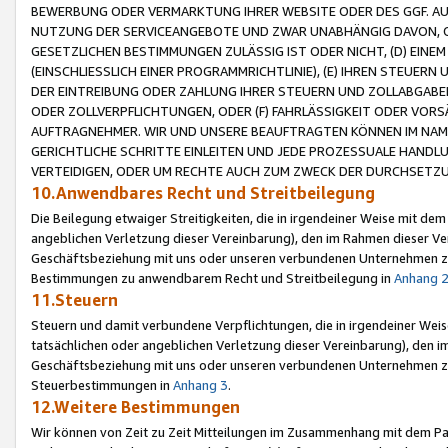
BEWERBUNG ODER VERMARKTUNG IHRER WEBSITE ODER DES GGF. AUF 
NUTZUNG DER SERVICEANGEBOTE UND ZWAR UNABHÄNGIG DAVON, O
GESETZLICHEN BESTIMMUNGEN ZULÄSSIG IST ODER NICHT, (D) EINE
(EINSCHLIESSLICH EINER PROGRAMMRICHTLINIE), (E) IHREN STEUER
DER EINTREIBUNG ODER ZAHLUNG IHRER STEUERN UND ZOLLABGAB
ODER ZOLLVERPFLICHTUNGEN, ODER (F) FAHRLÄSSIGKEIT ODER VORS
AUFTRAGNEHMER. WIR UND UNSERE BEAUFTRAGTEN KÖNNEN IM NAME
GERICHTLICHE SCHRITTE EINLEITEN UND JEDE PROZESSUALE HAND
VERTEIDIGEN, ODER UM RECHTE AUCH ZUM ZWECK DER DURCHSETZU
10.Anwendbares Recht und Streitbeilegung
Die Beilegung etwaiger Streitigkeiten, die in irgendeiner Weise mit de
angeblichen Verletzung dieser Vereinbarung), den im Rahmen dieser Ve
Geschäftsbeziehung mit uns oder unseren verbundenen Unternehmen zu
Bestimmungen zu anwendbarem Recht und Streitbeilegung in
Anhang 
11.Steuern
Steuern und damit verbundene Verpflichtungen, die in irgendeiner Wei
tatsächlichen oder angeblichen Verletzung dieser Vereinbarung), den 
Geschäftsbeziehung mit uns oder unseren verbundenen Unternehmen z
Steuerbestimmungen in
Anhang 3
.
12.Weitere Bestimmungen
Wir können von Zeit zu Zeit Mitteilungen im Zusammenhang mit dem Par