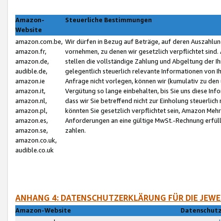
Amazon-
Steuerliche Bestimmungen
Website
amazon.com.be,
Wir dürfen in Bezug auf Beträge, auf deren Auszahlun
amazon.fr,
vornehmen, zu denen wir gesetzlich verpflichtet sind
amazon.de,
stellen die vollständige Zahlung und Abgeltung der 
audible.de,
gelegentlich steuerlich relevante Informationen von I
amazon.ie
Anfrage nicht vorlegen, können wir (kumulativ zu de
amazon.it,
Vergütung so lange einbehalten, bis Sie uns diese Inf
amazon.nl,
dass wir Sie betreffend nicht zur Einholung steuerlich 
amazon.pl,
könnten Sie gesetzlich verpflichtet sein, Amazon Meh
amazon.es,
Anforderungen an eine gültige MwSt.-Rechnung erfüllt
amazon.se,
zahlen.
amazon.co.uk,
audible.co.uk
ANHANG 4: DATENSCHUTZERKLÄRUNG FÜR DIE JEWE
Amazon-Website
Datenschutz