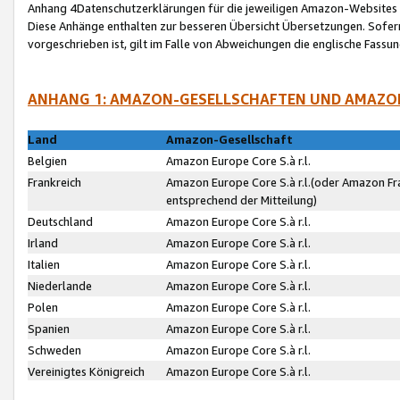
Anhang 4Datenschutzerklärungen für die jeweiligen Amazon-Websites
Diese Anhänge enthalten zur besseren Übersicht Übersetzungen. Sofe
vorgeschrieben ist, gilt im Falle von Abweichungen die englische Fass
ANHANG 1: AMAZON-GESELLSCHAFTEN UND AMAZO
Land
Amazon-Gesellschaft
Belgien
Amazon Europe Core S.à r.l.
Frankreich
Amazon Europe Core S.à r.l.(oder Amazon Fr
entsprechend der Mitteilung)
Deutschland
Amazon Europe Core S.à r.l.
Irland
Amazon Europe Core S.à r.l.
Italien
Amazon Europe Core S.à r.l.
Niederlande
Amazon Europe Core S.à r.l.
Polen
Amazon Europe Core S.à r.l.
Spanien
Amazon Europe Core S.à r.l.
Schweden
Amazon Europe Core S.à r.l.
Vereinigtes Königreich
Amazon Europe Core S.à r.l.