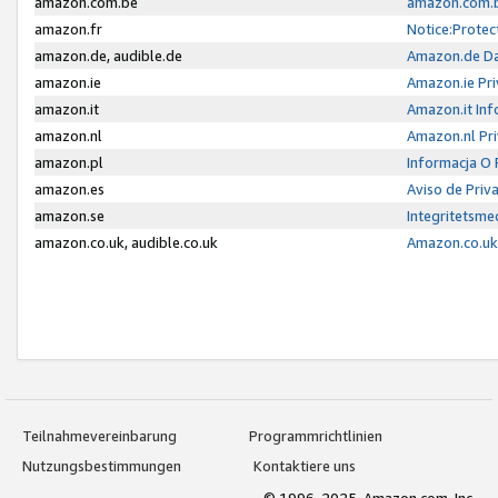
amazon.com.be
amazon.com.b
amazon.fr
Notice:Protec
amazon.de, audible.de
Amazon.de Da
amazon.ie
Amazon.ie Pri
amazon.it
Amazon.it Inf
amazon.nl
Amazon.nl Pri
amazon.pl
Informacja O
amazon.es
Aviso de Priv
amazon.se
Integritetsm
amazon.co.uk, audible.co.uk
Amazon.co.uk 
Teilnahmevereinbarung
Programmrichtlinien
Nutzungsbestimmungen
Kontaktiere uns