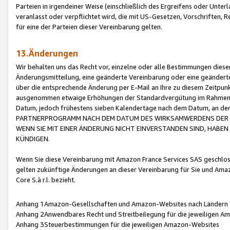
Parteien in irgendeiner Weise (einschließlich des Ergreifens oder Unt
veranlasst oder verpflichtet wird, die mit US-Gesetzen, Vorschriften,
für eine der Parteien dieser Vereinbarung gelten.
13.Änderungen
Wir behalten uns das Recht vor, einzelne oder alle Bestimmungen diese
Änderungsmitteilung, eine geänderte Vereinbarung oder eine geänderte 
über die entsprechende Änderung per E-Mail an Ihre zu diesem Zeitpun
ausgenommen etwaige Erhöhungen der Standardvergütung im Rahmen
Datum, jedoch frühestens sieben Kalendertage nach dem Datum, an de
PARTNERPROGRAMM NACH DEM DATUM DES WIRKSAMWERDENS DER Ä
WENN SIE MIT EINER ÄNDERUNG NICHT EINVERSTANDEN SIND, HABEN S
KÜNDIGEN.
Wenn Sie diese Vereinbarung mit Amazon France Services SAS geschlo
gelten zukünftige Änderungen an dieser Vereinbarung für Sie und Ama
Core S.à r.l. bezieht.
Anhang 1Amazon-Gesellschaften und Amazon-Websites nach Ländern
Anhang 2Anwendbares Recht und Streitbeilegung für die jeweiligen 
Anhang 3Steuerbestimmungen für die jeweiligen Amazon-Websites