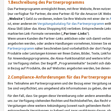
1.Beschreibung des Partnerprogramms
Das Partnerprogramm ermöglicht Ihnen, mit Ihrer Website, Ihren nutzer
(nur verfügbar für Partner, die eine Partner-ID für die Amazon UK We
„
Website
“) Geld zu verdienen, indem Sie Ihre Website mit einer der in
ist, einer anderen im
Vergütungskatalog für das Partnerprogramm
enth
Alexa Skill (über das Alexa Shopping Kit) verlinken. Entsprechende Lin
markierten Link-Formate verwenden („
Partner-Links
“).
Wenn unsere Kunden die Partner-Links anklicken oder sich damit verbi
angeboten werden, oder andere Handlungen vornehmen, können Sie eine
Partnerprogramm
näher beschrieben (und vorbehaltlich der dort festg
Produkte oder Leistungen können wir Ihnen Daten, Bilder, Texte, Linkfo
für Anwendungsprogramme, die Alexa-Funktionalität und weitere Inf
zur Verfügung stellen. Der Begriff „Programminhalte“ bezieht sich dabe
in Bezug auf Produkte, die auf Websites angeboten werden, bei denen 
2.Compliance-Anforderungen für das Partnerprog
Ihre Teilnahme am Partnerprogramm und der Bezug einer Vergütung setz
Sie sind verpflichtet, uns umgehend alle Informationen zu geben, die w
Für den Fall, dass Sie gegen diese Vereinbarung oder andere anwendba
uns zur Verfügung stehenden Rechten und Rechtsbehelfen, das Recht vo
Vergütungen ohne weitere Ankündigung (soweit nach geltendem Recht z
entsprechende Vergütungen zu haben) und zwar unabhängig davon, ob 