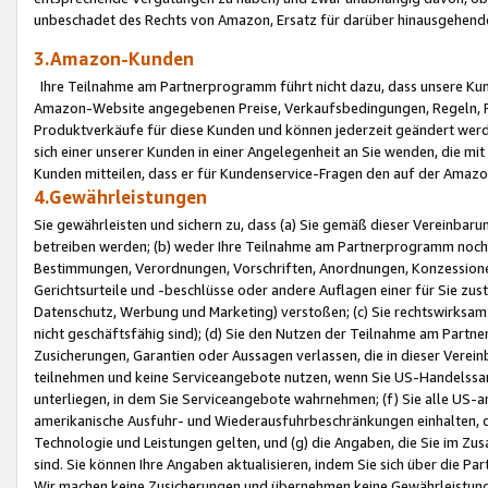
unbeschadet des Rechts von Amazon, Ersatz für darüber hinausgehen
3.Amazon-Kunden
Ihre Teilnahme am Partnerprogramm führt nicht dazu, dass unsere Kun
Amazon-Website angegebenen Preise, Verkaufsbedingungen, Regeln, Ri
Produktverkäufe für diese Kunden und können jederzeit geändert werde
sich einer unserer Kunden in einer Angelegenheit an Sie wenden, die 
Kunden mitteilen, dass er für Kundenservice-Fragen den auf der Ama
4.Gewährleistungen
Sie gewährleisten und sichern zu, dass (a) Sie gemäß dieser Vereinba
betreiben werden; (b) weder Ihre Teilnahme am Partnerprogramm noch d
Bestimmungen, Verordnungen, Vorschriften, Anordnungen, Konzessionen,
Gerichtsurteile und -beschlüsse oder andere Auflagen einer für Sie zu
Datenschutz, Werbung und Marketing) verstoßen; (c) Sie rechtswirksam 
nicht geschäftsfähig sind); (d) Sie den Nutzen der Teilnahme am Partne
Zusicherungen, Garantien oder Aussagen verlassen, die in dieser Verein
teilnehmen und keine Serviceangebote nutzen, wenn Sie US-Handelssa
unterliegen, in dem Sie Serviceangebote wahrnehmen; (f) Sie alle US
amerikanische Ausfuhr- und Wiederausfuhrbeschränkungen einhalten, 
Technologie und Leistungen gelten, und (g) die Angaben, die Sie im 
sind. Sie können Ihre Angaben aktualisieren, indem Sie sich über die 
Wir machen keine Zusicherungen und übernehmen keine Gewährleistun