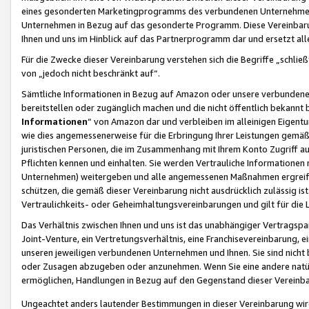
eines gesonderten Marketingprogramms des verbundenen Unternehmens
Unternehmen in Bezug auf das gesonderte Programm. Diese Vereinbarung
Ihnen und uns im Hinblick auf das Partnerprogramm dar und ersetzt al
Für die Zwecke dieser Vereinbarung verstehen sich die Begriffe „schließ
von „jedoch nicht beschränkt auf“.
Sämtliche Informationen in Bezug auf Amazon oder unsere verbunde
bereitstellen oder zugänglich machen und die nicht öffentlich bekannt bz
Informationen
“ von Amazon dar und verbleiben im alleinigen Eigent
wie dies angemessenerweise für die Erbringung Ihrer Leistungen gemäß d
juristischen Personen, die im Zusammenhang mit Ihrem Konto Zugriff au
Pflichten kennen und einhalten. Sie werden Vertrauliche Informationen 
Unternehmen) weitergeben und alle angemessenen Maßnahmen ergreifen
schützen, die gemäß dieser Vereinbarung nicht ausdrücklich zulässig is
Vertraulichkeits- oder Geheimhaltungsvereinbarungen und gilt für die
Das Verhältnis zwischen Ihnen und uns ist das unabhängiger Vertragspa
Joint-Venture, ein Vertretungsverhältnis, eine Franchisevereinbarung, 
unseren jeweiligen verbundenen Unternehmen und Ihnen. Sie sind ni
oder Zusagen abzugeben oder anzunehmen. Wenn Sie eine andere natürli
ermöglichen, Handlungen in Bezug auf den Gegenstand dieser Vereinbar
Ungeachtet anders lautender Bestimmungen in dieser Vereinbarung wird