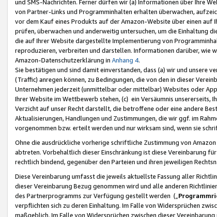
und SMS-Nachrichten. Ferner dürfen wir (a) Informationen über Ihre We
von Partner-Links und Programminhalten erhalten überwachen, aufzei
vor dem Kauf eines Produkts auf der Amazon-Website über einen auf Ih
prüfen, überwachen und anderweitig untersuchen, um die Einhaltung dies
die auf Ihrer Website dargestellte Implementierung von Programminhalt
reproduzieren, verbreiten und darstellen. Informationen darüber, wie w
Amazon-Datenschutzerklärung in
Anhang 4
.
Sie bestätigen und sind damit einverstanden, dass (a) wir und unsere 
(Traffic) anregen können, zu Bedingungen, die von den in dieser Vere
Unternehmen jederzeit (unmittelbar oder mittelbar) Websites oder Appl
Ihrer Website im Wettbewerb stehen, (c) ein Versäumnis unsererseits, I
Verzicht auf unser Recht darstellt, die betroffene oder eine andere B
Aktualisierungen, Handlungen und Zustimmungen, die wir ggf. im Rahme
vorgenommen bzw. erteilt werden und nur wirksam sind, wenn sie schri
Ohne die ausdrückliche vorherige schriftliche Zustimmung von Amazon
abtreten. Vorbehaltlich dieser Einschränkung ist diese Vereinbarung f
rechtlich bindend, gegenüber den Parteien und ihren jeweiligen Rech
Diese Vereinbarung umfasst die jeweils aktuellste Fassung aller Richtli
dieser Vereinbarung Bezug genommen wird und alle anderen Richtlinie
des Partnerprogramms zur Verfügung gestellt werden („
Programmric
verpflichten sich zu deren Einhaltung. Im Falle von Widersprüchen zwi
maßgeblich. Im Falle von Widersprüchen zwischen dieser Vereinbarun