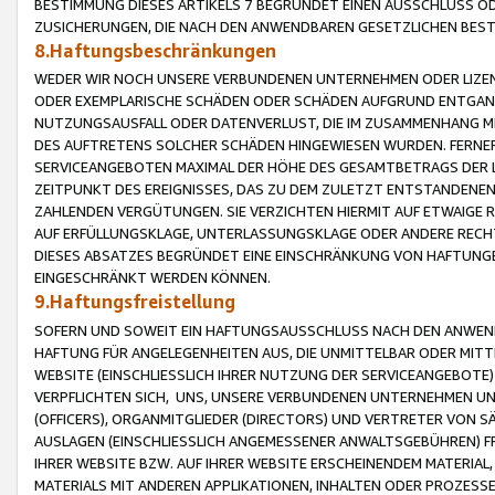
BESTIMMUNG DIESES ARTIKELS 7 BEGRÜNDET EINEN AUSSCHLUSS 
ZUSICHERUNGEN, DIE NACH DEN ANWENDBAREN GESETZLICHEN BE
8.Haftungsbeschränkungen
WEDER WIR NOCH UNSERE VERBUNDENEN UNTERNEHMEN ODER LIZEN
ODER EXEMPLARISCHE SCHÄDEN ODER SCHÄDEN AUFGRUND ENTGANG
NUTZUNGSAUSFALL ODER DATENVERLUST, DIE IM ZUSAMMENHANG MI
DES AUFTRETENS SOLCHER SCHÄDEN HINGEWIESEN WURDEN. FERN
SERVICEANGEBOTEN MAXIMAL DER HÖHE DES GESAMTBETRAGS DER 
ZEITPUNKT DES EREIGNISSES, DAS ZU DEM ZULETZT ENTSTANDENE
ZAHLENDEN VERGÜTUNGEN. SIE VERZICHTEN HIERMIT AUF ETWAIGE 
AUF ERFÜLLUNGSKLAGE, UNTERLASSUNGSKLAGE ODER ANDERE RECHT
DIESES ABSATZES BEGRÜNDET EINE EINSCHRÄNKUNG VON HAFTUNG
EINGESCHRÄNKT WERDEN KÖNNEN.
9.Haftungsfreistellung
SOFERN UND SOWEIT EIN HAFTUNGSAUSSCHLUSS NACH DEN ANWENDB
HAFTUNG FÜR ANGELEGENHEITEN AUS, DIE UNMITTELBAR ODER MITT
WEBSITE (EINSCHLIESSLICH IHRER NUTZUNG DER SERVICEANGEBOTE)
VERPFLICHTEN SICH, UNS, UNSERE VERBUNDENEN UNTERNEHMEN UN
(OFFICERS), ORGANMITGLIEDER (DIRECTORS) UND VERTRETER VON 
AUSLAGEN (EINSCHLIESSLICH ANGEMESSENER ANWALTSGEBÜHREN) FR
IHRER WEBSITE BZW. AUF IHRER WEBSITE ERSCHEINENDEM MATERIAL
MATERIALS MIT ANDEREN APPLIKATIONEN, INHALTEN ODER PROZESSE