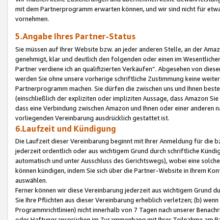
mit dem Partnerprogramm erwarten können, und wir sind nicht für etwa
vornehmen.
5.Angabe Ihres Partner-Status
Sie müssen auf Ihrer Website bzw. an jeder anderen Stelle, an der Am
genehmigt, klar und deutlich den folgenden oder einen im Wesentlichen
Partner verdiene ich an qualifizierten Verkäufen“. Abgesehen von die
werden Sie ohne unsere vorherige schriftliche Zustimmung keine weite
Partnerprogramm machen. Sie dürfen die zwischen uns und Ihnen best
(einschließlich der expliziten oder impliziten Aussage, dass Amazon Si
dass eine Verbindung zwischen Amazon und Ihnen oder einer anderen natü
vorliegenden Vereinbarung ausdrücklich gestattet ist.
6.Laufzeit und Kündigung
Die Laufzeit dieser Vereinbarung beginnt mit Ihrer Anmeldung für die 
jederzeit ordentlich oder aus wichtigem Grund durch schriftliche Kündi
automatisch und unter Ausschluss des Gerichtswegs), wobei eine solch
können kündigen, indem Sie sich über die Partner-Website in Ihrem Ko
auswählen.
Ferner können wir diese Vereinbarung jederzeit aus wichtigem Grund dur
Sie Ihre Pflichten aus dieser Vereinbarung erheblich verletzen; (b) wen
Programmrichtlinien) nicht innerhalb von 7 Tagen nach unserer Benachr
oder Haftungsansprüchen im Zusammenhang mit Ihrer Teilnahme am Pa