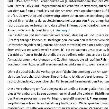
und SMS-Nachrichten. Ferner dürfen wir (a) Informationen über Ihre We
von Partner-Links und Programminhalten erhalten überwachen, aufzei
vor dem Kauf eines Produkts auf der Amazon-Website über einen auf Ih
prüfen, überwachen und anderweitig untersuchen, um die Einhaltung dies
die auf Ihrer Website dargestellte Implementierung von Programminhalt
reproduzieren, verbreiten und darstellen. Informationen darüber, wie w
Amazon-Datenschutzerklärung in
Anhang 4
.
Sie bestätigen und sind damit einverstanden, dass (a) wir und unsere 
(Traffic) anregen können, zu Bedingungen, die von den in dieser Vere
Unternehmen jederzeit (unmittelbar oder mittelbar) Websites oder Appl
Ihrer Website im Wettbewerb stehen, (c) ein Versäumnis unsererseits, I
Verzicht auf unser Recht darstellt, die betroffene oder eine andere B
Aktualisierungen, Handlungen und Zustimmungen, die wir ggf. im Rahme
vorgenommen bzw. erteilt werden und nur wirksam sind, wenn sie schri
Ohne die ausdrückliche vorherige schriftliche Zustimmung von Amazon
abtreten. Vorbehaltlich dieser Einschränkung ist diese Vereinbarung f
rechtlich bindend, gegenüber den Parteien und ihren jeweiligen Rech
Diese Vereinbarung umfasst die jeweils aktuellste Fassung aller Richtli
dieser Vereinbarung Bezug genommen wird und alle anderen Richtlinie
des Partnerprogramms zur Verfügung gestellt werden („
Programmric
verpflichten sich zu deren Einhaltung. Im Falle von Widersprüchen zwi
maßgeblich. Im Falle von Widersprüchen zwischen dieser Vereinbarun