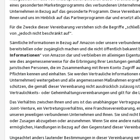
eines gesonderten Marketingprogramms des verbundenen Unternehmens
Unternehmen in Bezug auf das gesonderte Programm. Diese Vereinbarung
Ihnen und uns im Hinblick auf das Partnerprogramm dar und ersetzt al
Für die Zwecke dieser Vereinbarung verstehen sich die Begriffe „schließ
von „jedoch nicht beschränkt auf“.
Sämtliche Informationen in Bezug auf Amazon oder unsere verbunde
bereitstellen oder zugänglich machen und die nicht öffentlich bekannt bz
Informationen
“ von Amazon dar und verbleiben im alleinigen Eigent
wie dies angemessenerweise für die Erbringung Ihrer Leistungen gemäß d
juristischen Personen, die im Zusammenhang mit Ihrem Konto Zugriff au
Pflichten kennen und einhalten. Sie werden Vertrauliche Informationen 
Unternehmen) weitergeben und alle angemessenen Maßnahmen ergreifen
schützen, die gemäß dieser Vereinbarung nicht ausdrücklich zulässig is
Vertraulichkeits- oder Geheimhaltungsvereinbarungen und gilt für die
Das Verhältnis zwischen Ihnen und uns ist das unabhängiger Vertragspa
Joint-Venture, ein Vertretungsverhältnis, eine Franchisevereinbarung, 
unseren jeweiligen verbundenen Unternehmen und Ihnen. Sie sind ni
oder Zusagen abzugeben oder anzunehmen. Wenn Sie eine andere natürli
ermöglichen, Handlungen in Bezug auf den Gegenstand dieser Vereinbar
Ungeachtet anders lautender Bestimmungen in dieser Vereinbarung wird