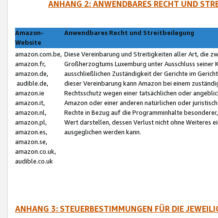
ANHANG 2: ANWENDBARES RECHT UND STRE
Amazon-
Anwendbares Recht und Streitbeilegung
Website
amazon.com.be,
Diese Vereinbarung und Streitigkeiten aller Art, die 
amazon.fr,
Großherzogtums Luxemburg unter Ausschluss seiner Kol
amazon.de,
ausschließlichen Zuständigkeit der Gerichte im Geri
audible.de,
dieser Vereinbarung kann Amazon bei einem zuständig
amazon.ie
Rechtsschutz wegen einer tatsächlichen oder angebli
amazon.it,
Amazon oder einer anderen natürlichen oder juristisc
amazon.nl,
Rechte in Bezug auf die Programminhalte besonderer,
amazon.pl,
Wert darstellen, dessen Verlust nicht ohne Weiteres e
amazon.es,
ausgeglichen werden kann.
amazon.se,
amazon.co.uk,
audible.co.uk
ANHANG 3: STEUERBESTIMMUNGEN FÜR DIE JEWEIL