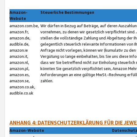
Amazon-
Steuerliche Bestimmungen
Website
amazon.com.be,
Wir dürfen in Bezug auf Beträge, auf deren Auszahlun
amazon.fr,
vornehmen, zu denen wir gesetzlich verpflichtet sind
amazon.de,
stellen die vollständige Zahlung und Abgeltung der 
audible.de,
gelegentlich steuerlich relevante Informationen von I
amazon.ie
Anfrage nicht vorlegen, können wir (kumulativ zu de
amazon.it,
Vergütung so lange einbehalten, bis Sie uns diese Inf
amazon.nl,
dass wir Sie betreffend nicht zur Einholung steuerlich 
amazon.pl,
könnten Sie gesetzlich verpflichtet sein, Amazon Meh
amazon.es,
Anforderungen an eine gültige MwSt.-Rechnung erfüllt
amazon.se,
zahlen.
amazon.co.uk,
audible.co.uk
ANHANG 4: DATENSCHUTZERKLÄRUNG FÜR DIE JEWE
Amazon-Website
Datenschutz