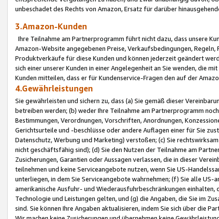
unbeschadet des Rechts von Amazon, Ersatz für darüber hinausgehen
3.Amazon-Kunden
Ihre Teilnahme am Partnerprogramm führt nicht dazu, dass unsere Kun
Amazon-Website angegebenen Preise, Verkaufsbedingungen, Regeln, Ri
Produktverkäufe für diese Kunden und können jederzeit geändert werde
sich einer unserer Kunden in einer Angelegenheit an Sie wenden, die 
Kunden mitteilen, dass er für Kundenservice-Fragen den auf der Ama
4.Gewährleistungen
Sie gewährleisten und sichern zu, dass (a) Sie gemäß dieser Vereinba
betreiben werden; (b) weder Ihre Teilnahme am Partnerprogramm noch d
Bestimmungen, Verordnungen, Vorschriften, Anordnungen, Konzessionen,
Gerichtsurteile und -beschlüsse oder andere Auflagen einer für Sie zu
Datenschutz, Werbung und Marketing) verstoßen; (c) Sie rechtswirksam 
nicht geschäftsfähig sind); (d) Sie den Nutzen der Teilnahme am Partne
Zusicherungen, Garantien oder Aussagen verlassen, die in dieser Verein
teilnehmen und keine Serviceangebote nutzen, wenn Sie US-Handelssa
unterliegen, in dem Sie Serviceangebote wahrnehmen; (f) Sie alle US
amerikanische Ausfuhr- und Wiederausfuhrbeschränkungen einhalten, 
Technologie und Leistungen gelten, und (g) die Angaben, die Sie im 
sind. Sie können Ihre Angaben aktualisieren, indem Sie sich über die 
Wir machen keine Zusicherungen und übernehmen keine Gewährleistun