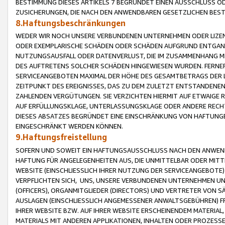
BESTIMMUNG DIESES ARTIKELS 7 BEGRÜNDET EINEN AUSSCHLUSS 
ZUSICHERUNGEN, DIE NACH DEN ANWENDBAREN GESETZLICHEN BE
8.Haftungsbeschränkungen
WEDER WIR NOCH UNSERE VERBUNDENEN UNTERNEHMEN ODER LIZEN
ODER EXEMPLARISCHE SCHÄDEN ODER SCHÄDEN AUFGRUND ENTGANG
NUTZUNGSAUSFALL ODER DATENVERLUST, DIE IM ZUSAMMENHANG MI
DES AUFTRETENS SOLCHER SCHÄDEN HINGEWIESEN WURDEN. FERN
SERVICEANGEBOTEN MAXIMAL DER HÖHE DES GESAMTBETRAGS DER 
ZEITPUNKT DES EREIGNISSES, DAS ZU DEM ZULETZT ENTSTANDENE
ZAHLENDEN VERGÜTUNGEN. SIE VERZICHTEN HIERMIT AUF ETWAIGE 
AUF ERFÜLLUNGSKLAGE, UNTERLASSUNGSKLAGE ODER ANDERE RECHT
DIESES ABSATZES BEGRÜNDET EINE EINSCHRÄNKUNG VON HAFTUNG
EINGESCHRÄNKT WERDEN KÖNNEN.
9.Haftungsfreistellung
SOFERN UND SOWEIT EIN HAFTUNGSAUSSCHLUSS NACH DEN ANWENDB
HAFTUNG FÜR ANGELEGENHEITEN AUS, DIE UNMITTELBAR ODER MITT
WEBSITE (EINSCHLIESSLICH IHRER NUTZUNG DER SERVICEANGEBOTE)
VERPFLICHTEN SICH, UNS, UNSERE VERBUNDENEN UNTERNEHMEN UN
(OFFICERS), ORGANMITGLIEDER (DIRECTORS) UND VERTRETER VON 
AUSLAGEN (EINSCHLIESSLICH ANGEMESSENER ANWALTSGEBÜHREN) FR
IHRER WEBSITE BZW. AUF IHRER WEBSITE ERSCHEINENDEM MATERIAL
MATERIALS MIT ANDEREN APPLIKATIONEN, INHALTEN ODER PROZESSE