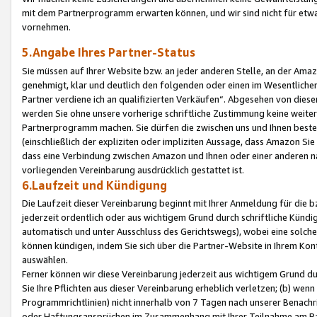
mit dem Partnerprogramm erwarten können, und wir sind nicht für etwa
vornehmen.
5.Angabe Ihres Partner-Status
Sie müssen auf Ihrer Website bzw. an jeder anderen Stelle, an der Am
genehmigt, klar und deutlich den folgenden oder einen im Wesentlichen
Partner verdiene ich an qualifizierten Verkäufen“. Abgesehen von die
werden Sie ohne unsere vorherige schriftliche Zustimmung keine weite
Partnerprogramm machen. Sie dürfen die zwischen uns und Ihnen best
(einschließlich der expliziten oder impliziten Aussage, dass Amazon Si
dass eine Verbindung zwischen Amazon und Ihnen oder einer anderen natü
vorliegenden Vereinbarung ausdrücklich gestattet ist.
6.Laufzeit und Kündigung
Die Laufzeit dieser Vereinbarung beginnt mit Ihrer Anmeldung für die 
jederzeit ordentlich oder aus wichtigem Grund durch schriftliche Kündi
automatisch und unter Ausschluss des Gerichtswegs), wobei eine solch
können kündigen, indem Sie sich über die Partner-Website in Ihrem Ko
auswählen.
Ferner können wir diese Vereinbarung jederzeit aus wichtigem Grund dur
Sie Ihre Pflichten aus dieser Vereinbarung erheblich verletzen; (b) wen
Programmrichtlinien) nicht innerhalb von 7 Tagen nach unserer Benachr
oder Haftungsansprüchen im Zusammenhang mit Ihrer Teilnahme am Pa