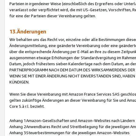
Parteien in irgendeiner Weise (einschließlich des Ergreifens oder Unt
veranlasst oder verpflichtet wird, die mit US-Gesetzen, Vorschriften,
für eine der Parteien dieser Vereinbarung gelten.
13.Änderungen
Wir behalten uns das Recht vor, einzelne oder alle Bestimmungen diese
Änderungsmitteilung, eine geänderte Vereinbarung oder eine geänderte 
über die entsprechende Änderung per E-Mail an Ihre zu diesem Zeitpun
ausgenommen etwaige Erhöhungen der Standardvergütung im Rahmen
Datum, jedoch frühestens sieben Kalendertage nach dem Datum, an de
PARTNERPROGRAMM NACH DEM DATUM DES WIRKSAMWERDENS DER Ä
WENN SIE MIT EINER ÄNDERUNG NICHT EINVERSTANDEN SIND, HABEN S
KÜNDIGEN.
Wenn Sie diese Vereinbarung mit Amazon France Services SAS geschlo
gelten zukünftige Änderungen an dieser Vereinbarung für Sie und Ama
Core S.à r.l. bezieht.
Anhang 1Amazon-Gesellschaften und Amazon-Websites nach Ländern
Anhang 2Anwendbares Recht und Streitbeilegung für die jeweiligen 
Anhang 3Steuerbestimmungen für die jeweiligen Amazon-Websites