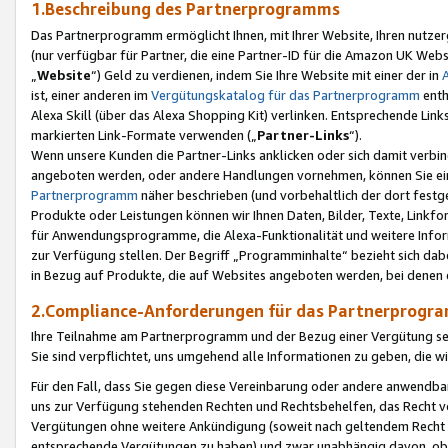
1.Beschreibung des Partnerprogramms
Das Partnerprogramm ermöglicht Ihnen, mit Ihrer Website, Ihren nutzer
(nur verfügbar für Partner, die eine Partner-ID für die Amazon UK We
„
Website
“) Geld zu verdienen, indem Sie Ihre Website mit einer der in
ist, einer anderen im
Vergütungskatalog für das Partnerprogramm
enth
Alexa Skill (über das Alexa Shopping Kit) verlinken. Entsprechende Lin
markierten Link-Formate verwenden („
Partner-Links
“).
Wenn unsere Kunden die Partner-Links anklicken oder sich damit verbi
angeboten werden, oder andere Handlungen vornehmen, können Sie eine
Partnerprogramm
näher beschrieben (und vorbehaltlich der dort festg
Produkte oder Leistungen können wir Ihnen Daten, Bilder, Texte, Linkfo
für Anwendungsprogramme, die Alexa-Funktionalität und weitere Inf
zur Verfügung stellen. Der Begriff „Programminhalte“ bezieht sich dabe
in Bezug auf Produkte, die auf Websites angeboten werden, bei denen 
2.Compliance-Anforderungen für das Partnerprog
Ihre Teilnahme am Partnerprogramm und der Bezug einer Vergütung setz
Sie sind verpflichtet, uns umgehend alle Informationen zu geben, die w
Für den Fall, dass Sie gegen diese Vereinbarung oder andere anwendba
uns zur Verfügung stehenden Rechten und Rechtsbehelfen, das Recht vo
Vergütungen ohne weitere Ankündigung (soweit nach geltendem Recht z
entsprechende Vergütungen zu haben) und zwar unabhängig davon, ob 