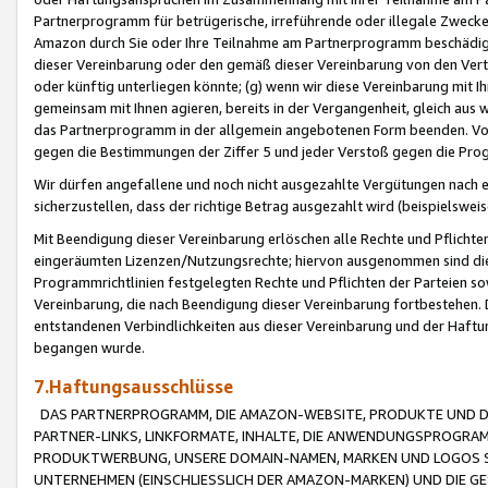
Partnerprogramm für betrügerische, irreführende oder illegale Zwecke
Amazon durch Sie oder Ihre Teilnahme am Partnerprogramm beschädig
dieser Vereinbarung oder den gemäß dieser Vereinbarung von den Vertr
oder künftig unterliegen könnte; (g) wenn wir diese Vereinbarung mit I
gemeinsam mit Ihnen agieren, bereits in der Vergangenheit, gleich aus
das Partnerprogramm in der allgemein angebotenen Form beenden. Vors
gegen die Bestimmungen der Ziffer 5 und jeder Verstoß gegen die Prog
Wir dürfen angefallene und noch nicht ausgezahlte Vergütungen nach 
sicherzustellen, dass der richtige Betrag ausgezahlt wird (beispielsw
Mit Beendigung dieser Vereinbarung erlöschen alle Rechte und Pflichte
eingeräumten Lizenzen/Nutzungsrechte; hiervon ausgenommen sind die in 
Programmrichtlinien festgelegten Rechte und Pflichten der Parteien sow
Vereinbarung, die nach Beendigung dieser Vereinbarung fortbestehen. D
entstandenen Verbindlichkeiten aus dieser Vereinbarung und der Haft
begangen wurde.
7.Haftungsausschlüsse
DAS PARTNERPROGRAMM, DIE AMAZON-WEBSITE, PRODUKTE UND DI
PARTNER-LINKS, LINKFORMATE, INHALTE, DIE ANWENDUNGSPROGR
PRODUKTWERBUNG, UNSERE DOMAIN-NAMEN, MARKEN UND LOGOS S
UNTERNEHMEN (EINSCHLIESSLICH DER AMAZON-MARKEN) UND DIE GE