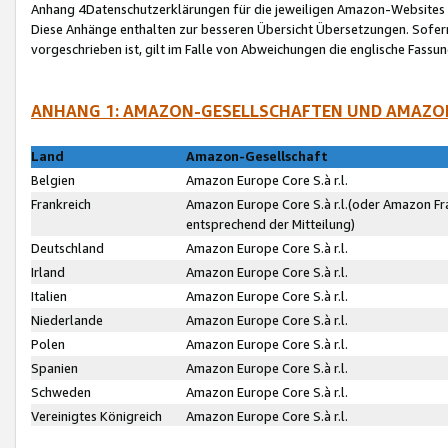
Anhang 4Datenschutzerklärungen für die jeweiligen Amazon-Websites
Diese Anhänge enthalten zur besseren Übersicht Übersetzungen. Sofe
vorgeschrieben ist, gilt im Falle von Abweichungen die englische Fass
ANHANG 1: AMAZON-GESELLSCHAFTEN UND AMAZO
Land
Amazon-Gesellschaft
Belgien
Amazon Europe Core S.à r.l.
Frankreich
Amazon Europe Core S.à r.l.(oder Amazon Fr
entsprechend der Mitteilung)
Deutschland
Amazon Europe Core S.à r.l.
Irland
Amazon Europe Core S.à r.l.
Italien
Amazon Europe Core S.à r.l.
Niederlande
Amazon Europe Core S.à r.l.
Polen
Amazon Europe Core S.à r.l.
Spanien
Amazon Europe Core S.à r.l.
Schweden
Amazon Europe Core S.à r.l.
Vereinigtes Königreich
Amazon Europe Core S.à r.l.