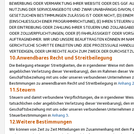
BEWERBUNG ODER VERMARKTUNG IHRER WEBSITE ODER DES GGF. AUF 
NUTZUNG DER SERVICEANGEBOTE UND ZWAR UNABHÄNGIG DAVON, O
GESETZLICHEN BESTIMMUNGEN ZULÄSSIG IST ODER NICHT, (D) EINE
(EINSCHLIESSLICH EINER PROGRAMMRICHTLINIE), (E) IHREN STEUER
DER EINTREIBUNG ODER ZAHLUNG IHRER STEUERN UND ZOLLABGAB
ODER ZOLLVERPFLICHTUNGEN, ODER (F) FAHRLÄSSIGKEIT ODER VORS
AUFTRAGNEHMER. WIR UND UNSERE BEAUFTRAGTEN KÖNNEN IM NAME
GERICHTLICHE SCHRITTE EINLEITEN UND JEDE PROZESSUALE HAND
VERTEIDIGEN, ODER UM RECHTE AUCH ZUM ZWECK DER DURCHSETZU
10.Anwendbares Recht und Streitbeilegung
Die Beilegung etwaiger Streitigkeiten, die in irgendeiner Weise mit de
angeblichen Verletzung dieser Vereinbarung), den im Rahmen dieser Ve
Geschäftsbeziehung mit uns oder unseren verbundenen Unternehmen zu
Bestimmungen zu anwendbarem Recht und Streitbeilegung in
Anhang 
11.Steuern
Steuern und damit verbundene Verpflichtungen, die in irgendeiner Wei
tatsächlichen oder angeblichen Verletzung dieser Vereinbarung), den 
Geschäftsbeziehung mit uns oder unseren verbundenen Unternehmen z
Steuerbestimmungen in
Anhang 3
.
12.Weitere Bestimmungen
Wir können von Zeit zu Zeit Mitteilungen im Zusammenhang mit dem Par