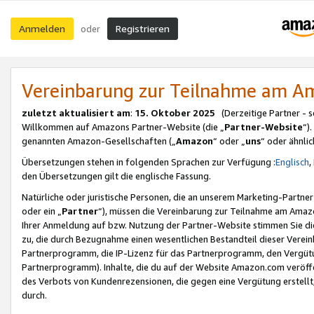
Anmelden
Registrieren
oder
Vereinbarung zur Teilnahme am 
zuletzt aktualisiert am
:
15. Oktober 2025
(Derzeitige Partner - 
Willkommen auf Amazons Partner-Website (die „
Partner-Website
“)
genannten Amazon-Gesellschaften („
Amazon
“ oder „
uns
“ oder ähnli
Übersetzungen stehen in folgenden Sprachen zur Verfügung :
Englisch
,
den Übersetzungen gilt die englische Fassung.
Natürliche oder juristische Personen, die an unserem Marketing-Partn
oder ein „
Partner
“), müssen die Vereinbarung zur Teilnahme am Ama
Ihrer Anmeldung auf bzw. Nutzung der Partner-Website stimmen Sie die
zu, die durch Bezugnahme einen wesentlichen Bestandteil dieser Verei
Partnerprogramm, die IP-Lizenz für das Partnerprogramm, den Vergütu
Partnerprogramm). Inhalte, die du auf der Website Amazon.com veröffe
des Verbots von Kundenrezensionen, die gegen eine Vergütung erstellt, 
durch.