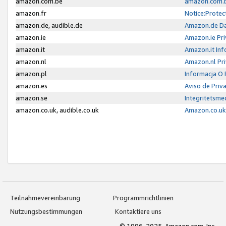
amazon.com.be
amazon.com.b
amazon.fr
Notice:Protec
amazon.de, audible.de
Amazon.de Da
amazon.ie
Amazon.ie Pri
amazon.it
Amazon.it Inf
amazon.nl
Amazon.nl Pri
amazon.pl
Informacja O
amazon.es
Aviso de Priv
amazon.se
Integritetsm
amazon.co.uk, audible.co.uk
Amazon.co.uk 
Teilnahmevereinbarung
Programmrichtlinien
Nutzungsbestimmungen
Kontaktiere uns