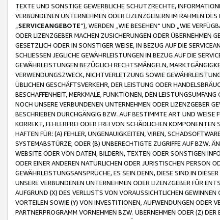
TEXTE UND SONSTIGE GEWERBLICHE SCHUTZRECHTE, INFORMATIONE
VERBUNDENEN UNTERNEHMEN ODER LIZENZGEBERN IM RAHMEN DES
„
SERVICEANGEBOTE
“), WERDEN „WIE BESEHEN“ UND „WIE VERFÜ
ODER LIZENZGEBER MACHEN ZUSICHERUNGEN ODER ÜBERNEHMEN GEW
GESETZLICH ODER IN SONSTIGER WEISE, IN BEZUG AUF DIE SERVI
SCHLIESSEN JEGLICHE GEWÄHRLEISTUNGEN IN BEZUG AUF DIE SERVI
GEWÄHRLEISTUNGEN BEZÜGLICH RECHTSMÄNGELN, MARKTGÄNGIGKEIT
VERWENDUNGSZWECK, NICHTVERLETZUNG SOWIE GEWÄHRLEISTUNGEN 
ÜBLICHEN GESCHÄFTSVERKEHR, DER LEISTUNG ODER HANDELSBRÄUCH
BESCHAFFENHEIT, MERKMALE, FUNKTIONEN, DEN LEISTUNGSUMFANG 
NOCH UNSERE VERBUNDENEN UNTERNEHMEN ODER LIZENZGEBER GEWÄ
BESCHRIEBEN DURCHGÄNGIG BZW. AUF BESTIMMTE ART UND WEISE
KORREKT, FEHLERFREI ODER FREI VON SCHÄDLICHEN KOMPONENTEN
HAFTEN FÜR: (A) FEHLER, UNGENAUIGKEITEN, VIREN, SCHADSOFTW
SYSTEMABSTÜRZE; ODER (B) UNBERECHTIGTE ZUGRIFFE AUF BZW. 
WEBSITE ODER VON DATEN, BILDERN, TEXTEN ODER SONSTIGEN INF
ODER EINER ANDEREN NATÜRLICHEN ODER JURISTISCHEN PERSON OD
GEWÄHRLEISTUNGSANSPRÜCHE, ES SEIN DENN, DIESE SIND IN DIES
UNSERE VERBUNDENEN UNTERNEHMEN ODER LIZENZGEBER FÜR EN
AUFGRUND (X) DES VERLUSTS VON VORAUSSICHTLICHEN GEWINNEN
VORTEILEN SOWIE (Y) VON INVESTITIONEN, AUFWENDUNGEN ODER VE
PARTNERPROGRAMM VORNEHMEN BZW. ÜBERNEHMEN ODER (Z) DER 