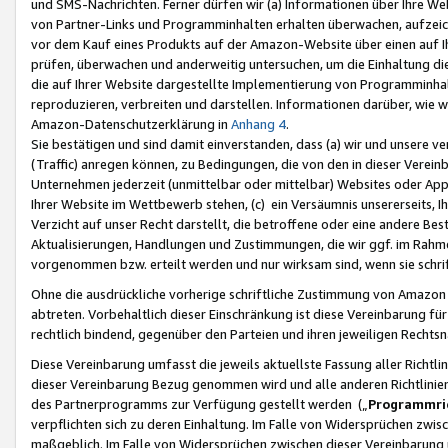
und SMS-Nachrichten. Ferner dürfen wir (a) Informationen über Ihre We
von Partner-Links und Programminhalten erhalten überwachen, aufzei
vor dem Kauf eines Produkts auf der Amazon-Website über einen auf Ih
prüfen, überwachen und anderweitig untersuchen, um die Einhaltung dies
die auf Ihrer Website dargestellte Implementierung von Programminhalt
reproduzieren, verbreiten und darstellen. Informationen darüber, wie w
Amazon-Datenschutzerklärung in
Anhang 4
.
Sie bestätigen und sind damit einverstanden, dass (a) wir und unsere 
(Traffic) anregen können, zu Bedingungen, die von den in dieser Vere
Unternehmen jederzeit (unmittelbar oder mittelbar) Websites oder Appl
Ihrer Website im Wettbewerb stehen, (c) ein Versäumnis unsererseits, I
Verzicht auf unser Recht darstellt, die betroffene oder eine andere B
Aktualisierungen, Handlungen und Zustimmungen, die wir ggf. im Rahme
vorgenommen bzw. erteilt werden und nur wirksam sind, wenn sie schri
Ohne die ausdrückliche vorherige schriftliche Zustimmung von Amazon
abtreten. Vorbehaltlich dieser Einschränkung ist diese Vereinbarung f
rechtlich bindend, gegenüber den Parteien und ihren jeweiligen Rech
Diese Vereinbarung umfasst die jeweils aktuellste Fassung aller Richtli
dieser Vereinbarung Bezug genommen wird und alle anderen Richtlinie
des Partnerprogramms zur Verfügung gestellt werden („
Programmric
verpflichten sich zu deren Einhaltung. Im Falle von Widersprüchen zwi
maßgeblich. Im Falle von Widersprüchen zwischen dieser Vereinbarun