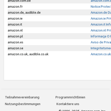
amazon.com.be
amazon.com.b
amazon.fr
Notice:Protec
amazon.de, audible.de
Amazon.de Da
amazon.ie
Amazon.ie Pri
amazon.it
Amazon.it Inf
amazon.nl
Amazon.nl Pri
amazon.pl
Informacja O
amazon.es
Aviso de Priv
amazon.se
Integritetsm
amazon.co.uk, audible.co.uk
Amazon.co.uk 
Teilnahmevereinbarung
Programmrichtlinien
Nutzungsbestimmungen
Kontaktiere uns