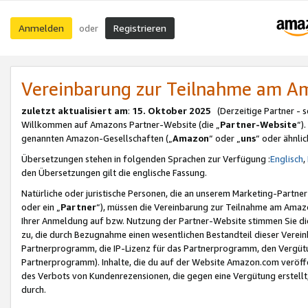
Anmelden
Registrieren
oder
Vereinbarung zur Teilnahme am 
zuletzt aktualisiert am
:
15. Oktober 2025
(Derzeitige Partner - 
Willkommen auf Amazons Partner-Website (die „
Partner-Website
“)
genannten Amazon-Gesellschaften („
Amazon
“ oder „
uns
“ oder ähnli
Übersetzungen stehen in folgenden Sprachen zur Verfügung :
Englisch
,
den Übersetzungen gilt die englische Fassung.
Natürliche oder juristische Personen, die an unserem Marketing-Partn
oder ein „
Partner
“), müssen die Vereinbarung zur Teilnahme am Ama
Ihrer Anmeldung auf bzw. Nutzung der Partner-Website stimmen Sie die
zu, die durch Bezugnahme einen wesentlichen Bestandteil dieser Verei
Partnerprogramm, die IP-Lizenz für das Partnerprogramm, den Vergütu
Partnerprogramm). Inhalte, die du auf der Website Amazon.com veröffe
des Verbots von Kundenrezensionen, die gegen eine Vergütung erstellt, 
durch.