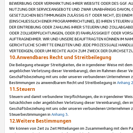
BEWERBUNG ODER VERMARKTUNG IHRER WEBSITE ODER DES GGF. AUF 
NUTZUNG DER SERVICEANGEBOTE UND ZWAR UNABHÄNGIG DAVON, O
GESETZLICHEN BESTIMMUNGEN ZULÄSSIG IST ODER NICHT, (D) EINE
(EINSCHLIESSLICH EINER PROGRAMMRICHTLINIE), (E) IHREN STEUER
DER EINTREIBUNG ODER ZAHLUNG IHRER STEUERN UND ZOLLABGAB
ODER ZOLLVERPFLICHTUNGEN, ODER (F) FAHRLÄSSIGKEIT ODER VORS
AUFTRAGNEHMER. WIR UND UNSERE BEAUFTRAGTEN KÖNNEN IM NAME
GERICHTLICHE SCHRITTE EINLEITEN UND JEDE PROZESSUALE HAND
VERTEIDIGEN, ODER UM RECHTE AUCH ZUM ZWECK DER DURCHSETZU
10.Anwendbares Recht und Streitbeilegung
Die Beilegung etwaiger Streitigkeiten, die in irgendeiner Weise mit de
angeblichen Verletzung dieser Vereinbarung), den im Rahmen dieser Ve
Geschäftsbeziehung mit uns oder unseren verbundenen Unternehmen zu
Bestimmungen zu anwendbarem Recht und Streitbeilegung in
Anhang 
11.Steuern
Steuern und damit verbundene Verpflichtungen, die in irgendeiner Wei
tatsächlichen oder angeblichen Verletzung dieser Vereinbarung), den 
Geschäftsbeziehung mit uns oder unseren verbundenen Unternehmen z
Steuerbestimmungen in
Anhang 3
.
12.Weitere Bestimmungen
Wir können von Zeit zu Zeit Mitteilungen im Zusammenhang mit dem Par