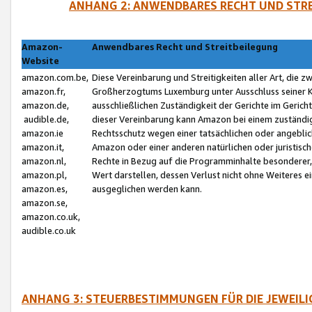
ANHANG 2: ANWENDBARES RECHT UND STRE
Amazon-
Anwendbares Recht und Streitbeilegung
Website
amazon.com.be,
Diese Vereinbarung und Streitigkeiten aller Art, die 
amazon.fr,
Großherzogtums Luxemburg unter Ausschluss seiner Kol
amazon.de,
ausschließlichen Zuständigkeit der Gerichte im Geri
audible.de,
dieser Vereinbarung kann Amazon bei einem zuständig
amazon.ie
Rechtsschutz wegen einer tatsächlichen oder angebli
amazon.it,
Amazon oder einer anderen natürlichen oder juristisc
amazon.nl,
Rechte in Bezug auf die Programminhalte besonderer,
amazon.pl,
Wert darstellen, dessen Verlust nicht ohne Weiteres e
amazon.es,
ausgeglichen werden kann.
amazon.se,
amazon.co.uk,
audible.co.uk
ANHANG 3: STEUERBESTIMMUNGEN FÜR DIE JEWEIL