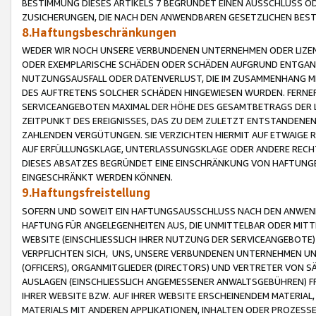
BESTIMMUNG DIESES ARTIKELS 7 BEGRÜNDET EINEN AUSSCHLUSS 
ZUSICHERUNGEN, DIE NACH DEN ANWENDBAREN GESETZLICHEN BE
8.Haftungsbeschränkungen
WEDER WIR NOCH UNSERE VERBUNDENEN UNTERNEHMEN ODER LIZEN
ODER EXEMPLARISCHE SCHÄDEN ODER SCHÄDEN AUFGRUND ENTGANG
NUTZUNGSAUSFALL ODER DATENVERLUST, DIE IM ZUSAMMENHANG MI
DES AUFTRETENS SOLCHER SCHÄDEN HINGEWIESEN WURDEN. FERN
SERVICEANGEBOTEN MAXIMAL DER HÖHE DES GESAMTBETRAGS DER 
ZEITPUNKT DES EREIGNISSES, DAS ZU DEM ZULETZT ENTSTANDENE
ZAHLENDEN VERGÜTUNGEN. SIE VERZICHTEN HIERMIT AUF ETWAIGE 
AUF ERFÜLLUNGSKLAGE, UNTERLASSUNGSKLAGE ODER ANDERE RECHT
DIESES ABSATZES BEGRÜNDET EINE EINSCHRÄNKUNG VON HAFTUNG
EINGESCHRÄNKT WERDEN KÖNNEN.
9.Haftungsfreistellung
SOFERN UND SOWEIT EIN HAFTUNGSAUSSCHLUSS NACH DEN ANWENDB
HAFTUNG FÜR ANGELEGENHEITEN AUS, DIE UNMITTELBAR ODER MITT
WEBSITE (EINSCHLIESSLICH IHRER NUTZUNG DER SERVICEANGEBOTE)
VERPFLICHTEN SICH, UNS, UNSERE VERBUNDENEN UNTERNEHMEN UN
(OFFICERS), ORGANMITGLIEDER (DIRECTORS) UND VERTRETER VON 
AUSLAGEN (EINSCHLIESSLICH ANGEMESSENER ANWALTSGEBÜHREN) FR
IHRER WEBSITE BZW. AUF IHRER WEBSITE ERSCHEINENDEM MATERIAL
MATERIALS MIT ANDEREN APPLIKATIONEN, INHALTEN ODER PROZESSE