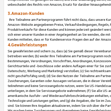
unbeschadet des Rechts von Amazon, Ersatz für darüber hinausgehen
3.Amazon-Kunden
Ihre Teilnahme am Partnerprogramm führt nicht dazu, dass unsere Kun
Amazon-Website angegebenen Preise, Verkaufsbedingungen, Regeln, Ri
Produktverkäufe für diese Kunden und können jederzeit geändert werde
sich einer unserer Kunden in einer Angelegenheit an Sie wenden, die 
Kunden mitteilen, dass er für Kundenservice-Fragen den auf der Ama
4.Gewährleistungen
Sie gewährleisten und sichern zu, dass (a) Sie gemäß dieser Vereinba
betreiben werden; (b) weder Ihre Teilnahme am Partnerprogramm noch d
Bestimmungen, Verordnungen, Vorschriften, Anordnungen, Konzessionen,
Gerichtsurteile und -beschlüsse oder andere Auflagen einer für Sie zu
Datenschutz, Werbung und Marketing) verstoßen; (c) Sie rechtswirksam 
nicht geschäftsfähig sind); (d) Sie den Nutzen der Teilnahme am Partne
Zusicherungen, Garantien oder Aussagen verlassen, die in dieser Verein
teilnehmen und keine Serviceangebote nutzen, wenn Sie US-Handelssa
unterliegen, in dem Sie Serviceangebote wahrnehmen; (f) Sie alle US
amerikanische Ausfuhr- und Wiederausfuhrbeschränkungen einhalten, 
Technologie und Leistungen gelten, und (g) die Angaben, die Sie im 
sind. Sie können Ihre Angaben aktualisieren, indem Sie sich über die 
Wir machen keine Zusicherungen und übernehmen keine Gewährleistun