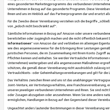
eines gesonderten Marketingprogramms des verbundenen Unternehmens
Unternehmen in Bezug auf das gesonderte Programm. Diese Vereinbarung
Ihnen und uns im Hinblick auf das Partnerprogramm dar und ersetzt al
Für die Zwecke dieser Vereinbarung verstehen sich die Begriffe „schließ
von „jedoch nicht beschränkt auf“.
Sämtliche Informationen in Bezug auf Amazon oder unsere verbunde
bereitstellen oder zugänglich machen und die nicht öffentlich bekannt bz
Informationen
“ von Amazon dar und verbleiben im alleinigen Eigent
wie dies angemessenerweise für die Erbringung Ihrer Leistungen gemäß d
juristischen Personen, die im Zusammenhang mit Ihrem Konto Zugriff au
Pflichten kennen und einhalten. Sie werden Vertrauliche Informationen 
Unternehmen) weitergeben und alle angemessenen Maßnahmen ergreifen
schützen, die gemäß dieser Vereinbarung nicht ausdrücklich zulässig is
Vertraulichkeits- oder Geheimhaltungsvereinbarungen und gilt für die
Das Verhältnis zwischen Ihnen und uns ist das unabhängiger Vertragspa
Joint-Venture, ein Vertretungsverhältnis, eine Franchisevereinbarung, 
unseren jeweiligen verbundenen Unternehmen und Ihnen. Sie sind ni
oder Zusagen abzugeben oder anzunehmen. Wenn Sie eine andere natürli
ermöglichen, Handlungen in Bezug auf den Gegenstand dieser Vereinbar
Ungeachtet anders lautender Bestimmungen in dieser Vereinbarung wird