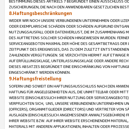
BESTIMMUNG DIESES ARTIKELS 7 BEGRÜNDET EINEN AUSSCHLUSS 
ZUSICHERUNGEN, DIE NACH DEN ANWENDBAREN GESETZLICHEN BE
8.Haftungsbeschränkungen
WEDER WIR NOCH UNSERE VERBUNDENEN UNTERNEHMEN ODER LIZEN
ODER EXEMPLARISCHE SCHÄDEN ODER SCHÄDEN AUFGRUND ENTGANG
NUTZUNGSAUSFALL ODER DATENVERLUST, DIE IM ZUSAMMENHANG MI
DES AUFTRETENS SOLCHER SCHÄDEN HINGEWIESEN WURDEN. FERN
SERVICEANGEBOTEN MAXIMAL DER HÖHE DES GESAMTBETRAGS DER 
ZEITPUNKT DES EREIGNISSES, DAS ZU DEM ZULETZT ENTSTANDENE
ZAHLENDEN VERGÜTUNGEN. SIE VERZICHTEN HIERMIT AUF ETWAIGE 
AUF ERFÜLLUNGSKLAGE, UNTERLASSUNGSKLAGE ODER ANDERE RECHT
DIESES ABSATZES BEGRÜNDET EINE EINSCHRÄNKUNG VON HAFTUNG
EINGESCHRÄNKT WERDEN KÖNNEN.
9.Haftungsfreistellung
SOFERN UND SOWEIT EIN HAFTUNGSAUSSCHLUSS NACH DEN ANWENDB
HAFTUNG FÜR ANGELEGENHEITEN AUS, DIE UNMITTELBAR ODER MITT
WEBSITE (EINSCHLIESSLICH IHRER NUTZUNG DER SERVICEANGEBOTE)
VERPFLICHTEN SICH, UNS, UNSERE VERBUNDENEN UNTERNEHMEN UN
(OFFICERS), ORGANMITGLIEDER (DIRECTORS) UND VERTRETER VON 
AUSLAGEN (EINSCHLIESSLICH ANGEMESSENER ANWALTSGEBÜHREN) FR
IHRER WEBSITE BZW. AUF IHRER WEBSITE ERSCHEINENDEM MATERIAL
MATERIALS MIT ANDEREN APPLIKATIONEN, INHALTEN ODER PROZESSE