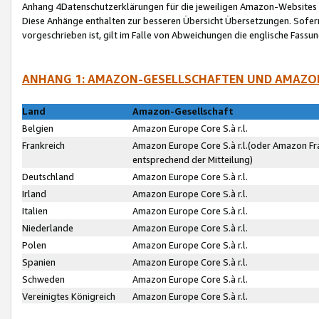
Anhang 4Datenschutzerklärungen für die jeweiligen Amazon-Websites
Diese Anhänge enthalten zur besseren Übersicht Übersetzungen. Sofe
vorgeschrieben ist, gilt im Falle von Abweichungen die englische Fass
ANHANG 1: AMAZON-GESELLSCHAFTEN UND AMAZO
Land
Amazon-Gesellschaft
Belgien
Amazon Europe Core S.à r.l.
Frankreich
Amazon Europe Core S.à r.l.(oder Amazon Fr
entsprechend der Mitteilung)
Deutschland
Amazon Europe Core S.à r.l.
Irland
Amazon Europe Core S.à r.l.
Italien
Amazon Europe Core S.à r.l.
Niederlande
Amazon Europe Core S.à r.l.
Polen
Amazon Europe Core S.à r.l.
Spanien
Amazon Europe Core S.à r.l.
Schweden
Amazon Europe Core S.à r.l.
Vereinigtes Königreich
Amazon Europe Core S.à r.l.