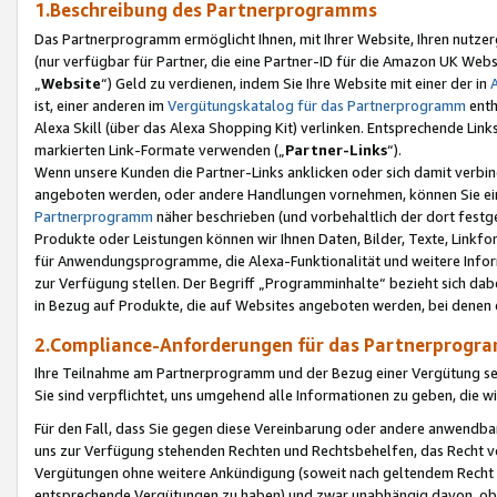
1.Beschreibung des Partnerprogramms
Das Partnerprogramm ermöglicht Ihnen, mit Ihrer Website, Ihren nutzer
(nur verfügbar für Partner, die eine Partner-ID für die Amazon UK We
„
Website
“) Geld zu verdienen, indem Sie Ihre Website mit einer der in
ist, einer anderen im
Vergütungskatalog für das Partnerprogramm
enth
Alexa Skill (über das Alexa Shopping Kit) verlinken. Entsprechende Lin
markierten Link-Formate verwenden („
Partner-Links
“).
Wenn unsere Kunden die Partner-Links anklicken oder sich damit verbi
angeboten werden, oder andere Handlungen vornehmen, können Sie eine
Partnerprogramm
näher beschrieben (und vorbehaltlich der dort festg
Produkte oder Leistungen können wir Ihnen Daten, Bilder, Texte, Linkfo
für Anwendungsprogramme, die Alexa-Funktionalität und weitere Inf
zur Verfügung stellen. Der Begriff „Programminhalte“ bezieht sich dabe
in Bezug auf Produkte, die auf Websites angeboten werden, bei denen 
2.Compliance-Anforderungen für das Partnerprog
Ihre Teilnahme am Partnerprogramm und der Bezug einer Vergütung setz
Sie sind verpflichtet, uns umgehend alle Informationen zu geben, die w
Für den Fall, dass Sie gegen diese Vereinbarung oder andere anwendba
uns zur Verfügung stehenden Rechten und Rechtsbehelfen, das Recht vo
Vergütungen ohne weitere Ankündigung (soweit nach geltendem Recht z
entsprechende Vergütungen zu haben) und zwar unabhängig davon, ob 