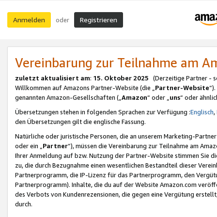
Anmelden
Registrieren
oder
Vereinbarung zur Teilnahme am 
zuletzt aktualisiert am
:
15. Oktober 2025
(Derzeitige Partner - 
Willkommen auf Amazons Partner-Website (die „
Partner-Website
“)
genannten Amazon-Gesellschaften („
Amazon
“ oder „
uns
“ oder ähnli
Übersetzungen stehen in folgenden Sprachen zur Verfügung :
Englisch
,
den Übersetzungen gilt die englische Fassung.
Natürliche oder juristische Personen, die an unserem Marketing-Partn
oder ein „
Partner
“), müssen die Vereinbarung zur Teilnahme am Ama
Ihrer Anmeldung auf bzw. Nutzung der Partner-Website stimmen Sie die
zu, die durch Bezugnahme einen wesentlichen Bestandteil dieser Verei
Partnerprogramm, die IP-Lizenz für das Partnerprogramm, den Vergütu
Partnerprogramm). Inhalte, die du auf der Website Amazon.com veröffe
des Verbots von Kundenrezensionen, die gegen eine Vergütung erstellt, 
durch.