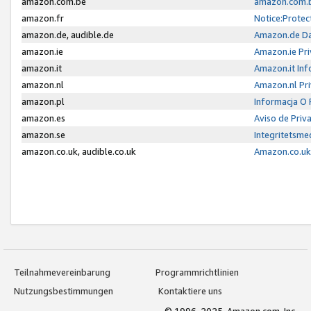
amazon.com.be
amazon.com.b
amazon.fr
Notice:Protec
amazon.de, audible.de
Amazon.de Da
amazon.ie
Amazon.ie Pri
amazon.it
Amazon.it Inf
amazon.nl
Amazon.nl Pri
amazon.pl
Informacja O
amazon.es
Aviso de Priv
amazon.se
Integritetsm
amazon.co.uk, audible.co.uk
Amazon.co.uk 
Teilnahmevereinbarung
Programmrichtlinien
Nutzungsbestimmungen
Kontaktiere uns