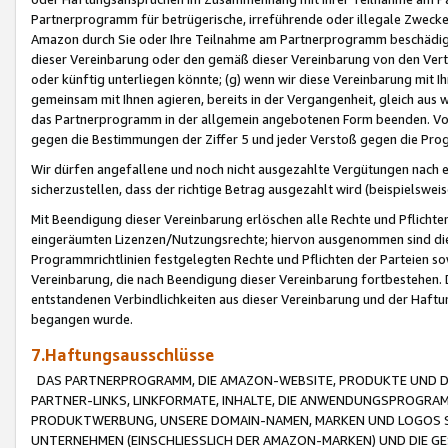
Partnerprogramm für betrügerische, irreführende oder illegale Zwecke
Amazon durch Sie oder Ihre Teilnahme am Partnerprogramm beschädig
dieser Vereinbarung oder den gemäß dieser Vereinbarung von den Vertr
oder künftig unterliegen könnte; (g) wenn wir diese Vereinbarung mit I
gemeinsam mit Ihnen agieren, bereits in der Vergangenheit, gleich aus
das Partnerprogramm in der allgemein angebotenen Form beenden. Vors
gegen die Bestimmungen der Ziffer 5 und jeder Verstoß gegen die Prog
Wir dürfen angefallene und noch nicht ausgezahlte Vergütungen nach 
sicherzustellen, dass der richtige Betrag ausgezahlt wird (beispielsw
Mit Beendigung dieser Vereinbarung erlöschen alle Rechte und Pflichte
eingeräumten Lizenzen/Nutzungsrechte; hiervon ausgenommen sind die in 
Programmrichtlinien festgelegten Rechte und Pflichten der Parteien sow
Vereinbarung, die nach Beendigung dieser Vereinbarung fortbestehen. D
entstandenen Verbindlichkeiten aus dieser Vereinbarung und der Haft
begangen wurde.
7.Haftungsausschlüsse
DAS PARTNERPROGRAMM, DIE AMAZON-WEBSITE, PRODUKTE UND DI
PARTNER-LINKS, LINKFORMATE, INHALTE, DIE ANWENDUNGSPROGR
PRODUKTWERBUNG, UNSERE DOMAIN-NAMEN, MARKEN UND LOGOS S
UNTERNEHMEN (EINSCHLIESSLICH DER AMAZON-MARKEN) UND DIE GE