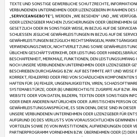
TEXTE UND SONSTIGE GEWERBLICHE SCHUTZRECHTE, INFORMATIONE
VERBUNDENEN UNTERNEHMEN ODER LIZENZGEBERN IM RAHMEN DES
„
SERVICEANGEBOTE
“), WERDEN „WIE BESEHEN“ UND „WIE VERFÜ
ODER LIZENZGEBER MACHEN ZUSICHERUNGEN ODER ÜBERNEHMEN GEW
GESETZLICH ODER IN SONSTIGER WEISE, IN BEZUG AUF DIE SERVI
SCHLIESSEN JEGLICHE GEWÄHRLEISTUNGEN IN BEZUG AUF DIE SERVI
GEWÄHRLEISTUNGEN BEZÜGLICH RECHTSMÄNGELN, MARKTGÄNGIGKEIT
VERWENDUNGSZWECK, NICHTVERLETZUNG SOWIE GEWÄHRLEISTUNGEN 
ÜBLICHEN GESCHÄFTSVERKEHR, DER LEISTUNG ODER HANDELSBRÄUCH
BESCHAFFENHEIT, MERKMALE, FUNKTIONEN, DEN LEISTUNGSUMFANG 
NOCH UNSERE VERBUNDENEN UNTERNEHMEN ODER LIZENZGEBER GEWÄ
BESCHRIEBEN DURCHGÄNGIG BZW. AUF BESTIMMTE ART UND WEISE
KORREKT, FEHLERFREI ODER FREI VON SCHÄDLICHEN KOMPONENTEN
HAFTEN FÜR: (A) FEHLER, UNGENAUIGKEITEN, VIREN, SCHADSOFTW
SYSTEMABSTÜRZE; ODER (B) UNBERECHTIGTE ZUGRIFFE AUF BZW. 
WEBSITE ODER VON DATEN, BILDERN, TEXTEN ODER SONSTIGEN INF
ODER EINER ANDEREN NATÜRLICHEN ODER JURISTISCHEN PERSON OD
GEWÄHRLEISTUNGSANSPRÜCHE, ES SEIN DENN, DIESE SIND IN DIES
UNSERE VERBUNDENEN UNTERNEHMEN ODER LIZENZGEBER FÜR EN
AUFGRUND (X) DES VERLUSTS VON VORAUSSICHTLICHEN GEWINNEN
VORTEILEN SOWIE (Y) VON INVESTITIONEN, AUFWENDUNGEN ODER VE
PARTNERPROGRAMM VORNEHMEN BZW. ÜBERNEHMEN ODER (Z) DER 