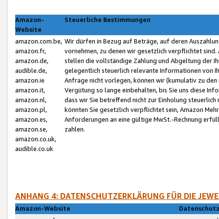
Amazon-
Steuerliche Bestimmungen
Website
amazon.com.be,
Wir dürfen in Bezug auf Beträge, auf deren Auszahlun
amazon.fr,
vornehmen, zu denen wir gesetzlich verpflichtet sind
amazon.de,
stellen die vollständige Zahlung und Abgeltung der 
audible.de,
gelegentlich steuerlich relevante Informationen von I
amazon.ie
Anfrage nicht vorlegen, können wir (kumulativ zu de
amazon.it,
Vergütung so lange einbehalten, bis Sie uns diese Inf
amazon.nl,
dass wir Sie betreffend nicht zur Einholung steuerlich 
amazon.pl,
könnten Sie gesetzlich verpflichtet sein, Amazon Meh
amazon.es,
Anforderungen an eine gültige MwSt.-Rechnung erfüllt
amazon.se,
zahlen.
amazon.co.uk,
audible.co.uk
ANHANG 4: DATENSCHUTZERKLÄRUNG FÜR DIE JEWE
Amazon-Website
Datenschutz