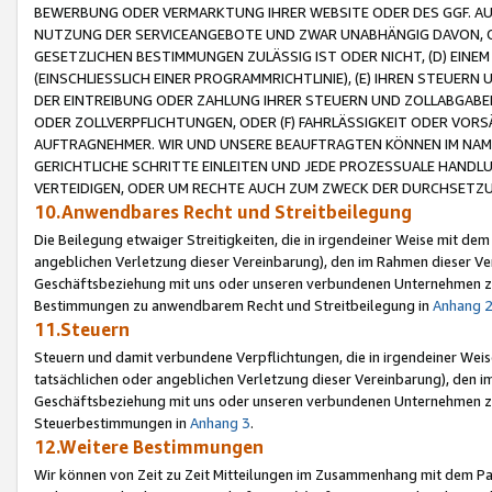
BEWERBUNG ODER VERMARKTUNG IHRER WEBSITE ODER DES GGF. AUF 
NUTZUNG DER SERVICEANGEBOTE UND ZWAR UNABHÄNGIG DAVON, O
GESETZLICHEN BESTIMMUNGEN ZULÄSSIG IST ODER NICHT, (D) EINE
(EINSCHLIESSLICH EINER PROGRAMMRICHTLINIE), (E) IHREN STEUER
DER EINTREIBUNG ODER ZAHLUNG IHRER STEUERN UND ZOLLABGAB
ODER ZOLLVERPFLICHTUNGEN, ODER (F) FAHRLÄSSIGKEIT ODER VORS
AUFTRAGNEHMER. WIR UND UNSERE BEAUFTRAGTEN KÖNNEN IM NAME
GERICHTLICHE SCHRITTE EINLEITEN UND JEDE PROZESSUALE HAND
VERTEIDIGEN, ODER UM RECHTE AUCH ZUM ZWECK DER DURCHSETZU
10.Anwendbares Recht und Streitbeilegung
Die Beilegung etwaiger Streitigkeiten, die in irgendeiner Weise mit de
angeblichen Verletzung dieser Vereinbarung), den im Rahmen dieser Ve
Geschäftsbeziehung mit uns oder unseren verbundenen Unternehmen zu
Bestimmungen zu anwendbarem Recht und Streitbeilegung in
Anhang 
11.Steuern
Steuern und damit verbundene Verpflichtungen, die in irgendeiner Wei
tatsächlichen oder angeblichen Verletzung dieser Vereinbarung), den 
Geschäftsbeziehung mit uns oder unseren verbundenen Unternehmen z
Steuerbestimmungen in
Anhang 3
.
12.Weitere Bestimmungen
Wir können von Zeit zu Zeit Mitteilungen im Zusammenhang mit dem Par