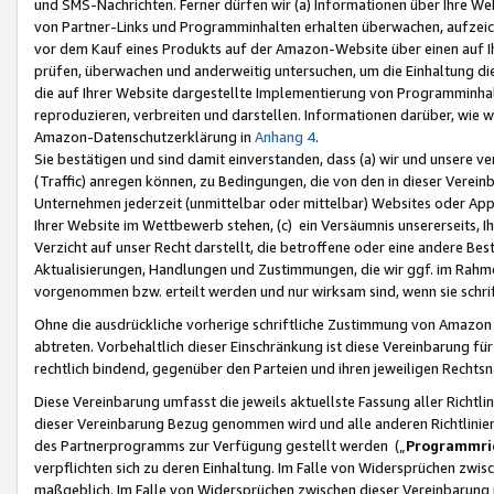
und SMS-Nachrichten. Ferner dürfen wir (a) Informationen über Ihre We
von Partner-Links und Programminhalten erhalten überwachen, aufzei
vor dem Kauf eines Produkts auf der Amazon-Website über einen auf Ih
prüfen, überwachen und anderweitig untersuchen, um die Einhaltung dies
die auf Ihrer Website dargestellte Implementierung von Programminhalt
reproduzieren, verbreiten und darstellen. Informationen darüber, wie w
Amazon-Datenschutzerklärung in
Anhang 4
.
Sie bestätigen und sind damit einverstanden, dass (a) wir und unsere 
(Traffic) anregen können, zu Bedingungen, die von den in dieser Vere
Unternehmen jederzeit (unmittelbar oder mittelbar) Websites oder Appl
Ihrer Website im Wettbewerb stehen, (c) ein Versäumnis unsererseits, I
Verzicht auf unser Recht darstellt, die betroffene oder eine andere B
Aktualisierungen, Handlungen und Zustimmungen, die wir ggf. im Rahme
vorgenommen bzw. erteilt werden und nur wirksam sind, wenn sie schri
Ohne die ausdrückliche vorherige schriftliche Zustimmung von Amazon
abtreten. Vorbehaltlich dieser Einschränkung ist diese Vereinbarung f
rechtlich bindend, gegenüber den Parteien und ihren jeweiligen Rech
Diese Vereinbarung umfasst die jeweils aktuellste Fassung aller Richtli
dieser Vereinbarung Bezug genommen wird und alle anderen Richtlinie
des Partnerprogramms zur Verfügung gestellt werden („
Programmric
verpflichten sich zu deren Einhaltung. Im Falle von Widersprüchen zwi
maßgeblich. Im Falle von Widersprüchen zwischen dieser Vereinbarun