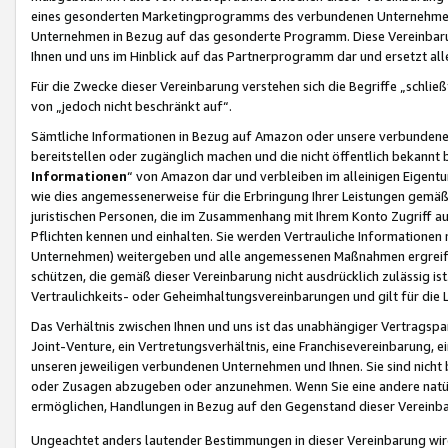
eines gesonderten Marketingprogramms des verbundenen Unternehmens
Unternehmen in Bezug auf das gesonderte Programm. Diese Vereinbarung
Ihnen und uns im Hinblick auf das Partnerprogramm dar und ersetzt al
Für die Zwecke dieser Vereinbarung verstehen sich die Begriffe „schließ
von „jedoch nicht beschränkt auf“.
Sämtliche Informationen in Bezug auf Amazon oder unsere verbunde
bereitstellen oder zugänglich machen und die nicht öffentlich bekannt bz
Informationen
“ von Amazon dar und verbleiben im alleinigen Eigent
wie dies angemessenerweise für die Erbringung Ihrer Leistungen gemäß d
juristischen Personen, die im Zusammenhang mit Ihrem Konto Zugriff au
Pflichten kennen und einhalten. Sie werden Vertrauliche Informationen 
Unternehmen) weitergeben und alle angemessenen Maßnahmen ergreifen
schützen, die gemäß dieser Vereinbarung nicht ausdrücklich zulässig is
Vertraulichkeits- oder Geheimhaltungsvereinbarungen und gilt für die
Das Verhältnis zwischen Ihnen und uns ist das unabhängiger Vertragspa
Joint-Venture, ein Vertretungsverhältnis, eine Franchisevereinbarung, 
unseren jeweiligen verbundenen Unternehmen und Ihnen. Sie sind ni
oder Zusagen abzugeben oder anzunehmen. Wenn Sie eine andere natürli
ermöglichen, Handlungen in Bezug auf den Gegenstand dieser Vereinbar
Ungeachtet anders lautender Bestimmungen in dieser Vereinbarung wird