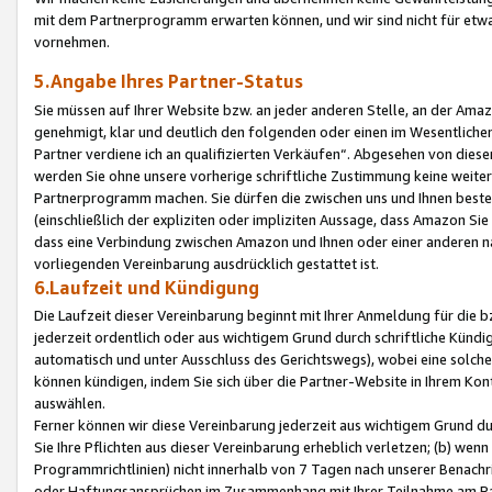
mit dem Partnerprogramm erwarten können, und wir sind nicht für etwa
vornehmen.
5.Angabe Ihres Partner-Status
Sie müssen auf Ihrer Website bzw. an jeder anderen Stelle, an der Am
genehmigt, klar und deutlich den folgenden oder einen im Wesentlichen
Partner verdiene ich an qualifizierten Verkäufen“. Abgesehen von die
werden Sie ohne unsere vorherige schriftliche Zustimmung keine weite
Partnerprogramm machen. Sie dürfen die zwischen uns und Ihnen best
(einschließlich der expliziten oder impliziten Aussage, dass Amazon Si
dass eine Verbindung zwischen Amazon und Ihnen oder einer anderen natü
vorliegenden Vereinbarung ausdrücklich gestattet ist.
6.Laufzeit und Kündigung
Die Laufzeit dieser Vereinbarung beginnt mit Ihrer Anmeldung für die 
jederzeit ordentlich oder aus wichtigem Grund durch schriftliche Kündi
automatisch und unter Ausschluss des Gerichtswegs), wobei eine solch
können kündigen, indem Sie sich über die Partner-Website in Ihrem Ko
auswählen.
Ferner können wir diese Vereinbarung jederzeit aus wichtigem Grund dur
Sie Ihre Pflichten aus dieser Vereinbarung erheblich verletzen; (b) wen
Programmrichtlinien) nicht innerhalb von 7 Tagen nach unserer Benachr
oder Haftungsansprüchen im Zusammenhang mit Ihrer Teilnahme am Pa