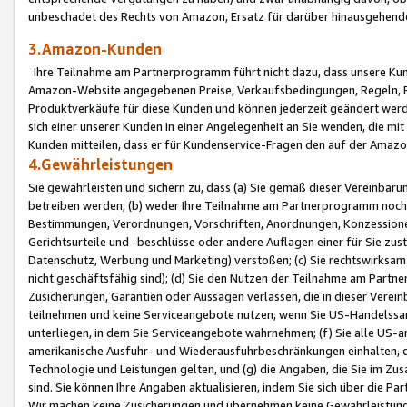
unbeschadet des Rechts von Amazon, Ersatz für darüber hinausgehen
3.Amazon-Kunden
Ihre Teilnahme am Partnerprogramm führt nicht dazu, dass unsere Kun
Amazon-Website angegebenen Preise, Verkaufsbedingungen, Regeln, Ri
Produktverkäufe für diese Kunden und können jederzeit geändert werde
sich einer unserer Kunden in einer Angelegenheit an Sie wenden, die 
Kunden mitteilen, dass er für Kundenservice-Fragen den auf der Ama
4.Gewährleistungen
Sie gewährleisten und sichern zu, dass (a) Sie gemäß dieser Vereinba
betreiben werden; (b) weder Ihre Teilnahme am Partnerprogramm noch d
Bestimmungen, Verordnungen, Vorschriften, Anordnungen, Konzessionen,
Gerichtsurteile und -beschlüsse oder andere Auflagen einer für Sie zu
Datenschutz, Werbung und Marketing) verstoßen; (c) Sie rechtswirksam 
nicht geschäftsfähig sind); (d) Sie den Nutzen der Teilnahme am Partne
Zusicherungen, Garantien oder Aussagen verlassen, die in dieser Verein
teilnehmen und keine Serviceangebote nutzen, wenn Sie US-Handelssa
unterliegen, in dem Sie Serviceangebote wahrnehmen; (f) Sie alle US
amerikanische Ausfuhr- und Wiederausfuhrbeschränkungen einhalten, 
Technologie und Leistungen gelten, und (g) die Angaben, die Sie im 
sind. Sie können Ihre Angaben aktualisieren, indem Sie sich über die 
Wir machen keine Zusicherungen und übernehmen keine Gewährleistun