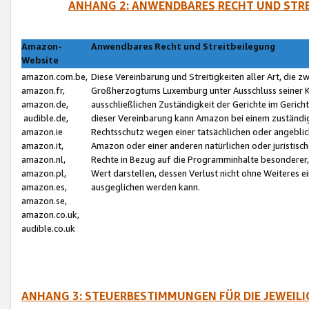
ANHANG 2: ANWENDBARES RECHT UND STRE
Amazon-
Anwendbares Recht und Streitbeilegung
Website
amazon.com.be,
Diese Vereinbarung und Streitigkeiten aller Art, die 
amazon.fr,
Großherzogtums Luxemburg unter Ausschluss seiner Kol
amazon.de,
ausschließlichen Zuständigkeit der Gerichte im Geri
audible.de,
dieser Vereinbarung kann Amazon bei einem zuständig
amazon.ie
Rechtsschutz wegen einer tatsächlichen oder angebli
amazon.it,
Amazon oder einer anderen natürlichen oder juristisc
amazon.nl,
Rechte in Bezug auf die Programminhalte besonderer,
amazon.pl,
Wert darstellen, dessen Verlust nicht ohne Weiteres e
amazon.es,
ausgeglichen werden kann.
amazon.se,
amazon.co.uk,
audible.co.uk
ANHANG 3: STEUERBESTIMMUNGEN FÜR DIE JEWEIL