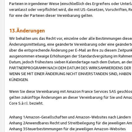
Parteien in irgendeiner Weise (einschließlich des Ergreifens oder Unt
veranlasst oder verpflichtet wird, die mit US-Gesetzen, Vorschriften,
für eine der Parteien dieser Vereinbarung gelten.
13.Änderungen
Wir behalten uns das Recht vor, einzelne oder alle Bestimmungen diese
Änderungsmitteilung, eine geänderte Vereinbarung oder eine geänderte 
über die entsprechende Änderung per E-Mail an Ihre zu diesem Zeitpun
ausgenommen etwaige Erhöhungen der Standardvergütung im Rahmen
Datum, jedoch frühestens sieben Kalendertage nach dem Datum, an de
PARTNERPROGRAMM NACH DEM DATUM DES WIRKSAMWERDENS DER Ä
WENN SIE MIT EINER ÄNDERUNG NICHT EINVERSTANDEN SIND, HABEN S
KÜNDIGEN.
Wenn Sie diese Vereinbarung mit Amazon France Services SAS geschlo
gelten zukünftige Änderungen an dieser Vereinbarung für Sie und Ama
Core S.à r.l. bezieht.
Anhang 1Amazon-Gesellschaften und Amazon-Websites nach Ländern
Anhang 2Anwendbares Recht und Streitbeilegung für die jeweiligen 
Anhang 3Steuerbestimmungen für die jeweiligen Amazon-Websites