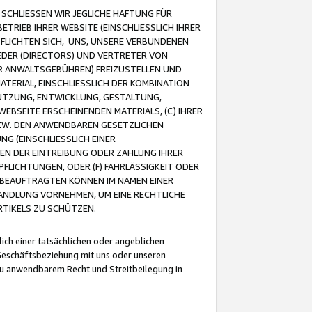
CHLIESSEN WIR JEGLICHE HAFTUNG FÜR
TRIEB IHRER WEBSITE (EINSCHLIESSLICH IHRER
FLICHTEN SICH, UNS, UNSERE VERBUNDENEN
EDER (DIRECTORS) UND VERTRETER VON
R ANWALTSGEBÜHREN) FREIZUSTELLEN UND
ATERIAL, EINSCHLIESSLICH DER KOMBINATION
NUTZUNG, ENTWICKLUNG, GESTALTUNG,
EBSEITE ERSCHEINENDEN MATERIALS, (C) IHRER
ZW. DEN ANWENDBAREN GESETZLICHEN
NG (EINSCHLIESSLICH EINER
BEN DER EINTREIBUNG ODER ZAHLUNG IHRER
LICHTUNGEN, ODER (F) FAHRLÄSSIGKEIT ODER
 BEAUFTRAGTEN KÖNNEN IM NAMEN EINER
HANDLUNG VORNEHMEN, UM EINE RECHTLICHE
TIKELS ZU SCHÜTZEN.
ich einer tatsächlichen oder angeblichen
Geschäftsbeziehung mit uns oder unseren
u anwendbarem Recht und Streitbeilegung in