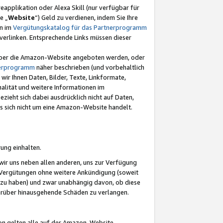
eapplikation oder Alexa Skill (nur verfügbar für
e „
Website
“) Geld zu verdienen, indem Sie Ihre
en im
Vergütungskatalog für das Partnerprogramm
t) verlinken. Entsprechende Links müssen dieser
e über die Amazon-Website angeboten werden, oder
nerprogramm
näher beschrieben (und vorbehaltlich
ir Ihnen Daten, Bilder, Texte, Linkformate,
alität und weitere Informationen im
zieht sich dabei ausdrücklich nicht auf Daten,
es sich nicht um eine Amazon-Website handelt.
rung einhalten.
ir uns neben allen anderen, uns zur Verfügung
n Vergütungen ohne weitere Ankündigung (soweit
 zu haben) und zwar unabhängig davon, ob diese
darüber hinausgehende Schäden zu verlangen.
on gelten alle auf der Amazon-Website