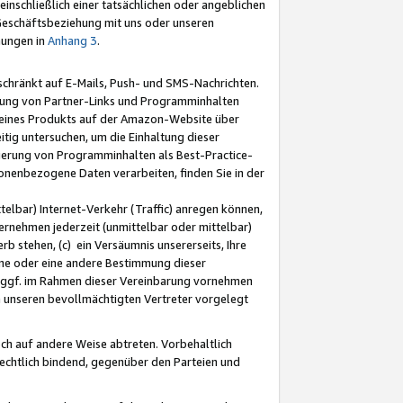
nschließlich einer tatsächlichen oder angeblichen
Geschäftsbeziehung mit uns oder unseren
mungen in
Anhang 3
.
schränkt auf E-Mails, Push- und SMS-Nachrichten.
ellung von Partner-Links und Programminhalten
 eines Produkts auf der Amazon-Website über
tig untersuchen, um die Einhaltung dieser
ntierung von Programminhalten als Best-Practice-
sonenbezogene Daten verarbeiten, finden Sie in der
telbar) Internet-Verkehr (Traffic) anregen können,
rnehmen jederzeit (unmittelbar oder mittelbar)
b stehen, (c) ein Versäumnis unsererseits, Ihre
fene oder eine andere Bestimmung dieser
r ggf. im Rahmen dieser Vereinbarung vornehmen
ch unseren bevollmächtigten Vertreter vorgelegt
ch auf andere Weise abtreten. Vorbehaltlich
rechtlich bindend, gegenüber den Parteien und