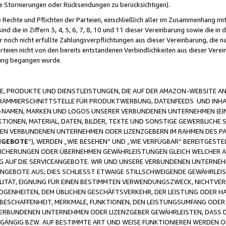
ge Stornierungen oder Rücksendungen zu berücksichtigen).
 Rechte und Pflichten der Parteien, einschließlich aller im Zusammenhang m
 die in Ziffern 3, 4, 5, 6, 7, 8, 10 und 11 dieser Vereinbarung sowie die in
er noch nicht erfüllte Zahlungsverpflichtungen aus dieser Vereinbarung, die
arteien nicht von den bereits entstandenen Verbindlichkeiten aus dieser Ver
gung begangen wurde.
 PRODUKTE UND DIENSTLEISTUNGEN, DIE AUF DER AMAZON-WEBSITE AN
GRAMMIERSCHNITTSTELLE FÜR PRODUKTWERBUNG, DATENFEEDS UND INH
-NAMEN, MARKEN UND LOGOS UNSERER VERBUNDENEN UNTERNEHMEN (EIN
IONEN, MATERIAL, DATEN, BILDER, TEXTE UND SONSTIGE GEWERBLICHE 
EREN VERBUNDENEN UNTERNEHMEN ODER LIZENZGEBERN IM RAHMEN DES 
NGEBOTE
“), WERDEN „WIE BESEHEN“ UND „WIE VERFÜGBAR“ BEREITGEST
CHERUNGEN ODER ÜBERNEHMEN GEWÄHRLEISTUNGEN GLEICH WELCHER AR
ZUG AUF DIE SERVICEANGEBOTE. WIR UND UNSERE VERBUNDENEN UNTERNEH
ANGEBOTE AUS; DIES SCHLIESST ETWAIGE STILLSCHWEIGENDE GEWÄHRLE
LITÄT, EIGNUNG FÜR EINEN BESTIMMTEN VERWENDUNGSZWECK, NICHTVER
OGENHEITEN, DEM ÜBLICHEN GESCHÄFTSVERKEHR, DER LEISTUNG ODER H
 BESCHAFFENHEIT, MERKMALE, FUNKTIONEN, DEN LEISTUNGSUMFANG ODER
VERBUNDENEN UNTERNEHMEN ODER LIZENZGEBER GEWÄHRLEISTEN, DASS D
HGÄNGIG BZW. AUF BESTIMMTE ART UND WEISE FUNKTIONIEREN WERDEN 