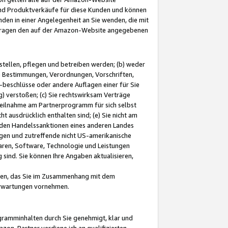
und Produktverkäufe für diese Kunden und können
nden in einer Angelegenheit an Sie wenden, die mit
e-Fragen den auf der Amazon-Website angegebenen
stellen, pflegen und betreiben werden; (b) weder
e Bestimmungen, Verordnungen, Vorschriften,
-beschlüsse oder andere Auflagen einer für Sie
 verstoßen; (c) Sie rechtswirksam Verträge
r Teilnahme am Partnerprogramm für sich selbst
t ausdrücklich enthalten sind; (e) Sie nicht am
den Handelssanktionen eines anderen Landes
gen und zutreffende nicht US-amerikanische
ren, Software, Technologie und Leistungen
sind. Sie können Ihre Angaben aktualisieren,
men, das Sie im Zusammenhang mit dem
 Erwartungen vornehmen.
ogramminhalten durch Sie genehmigt, klar und
zon-Partner verdiene ich an qualifizierten