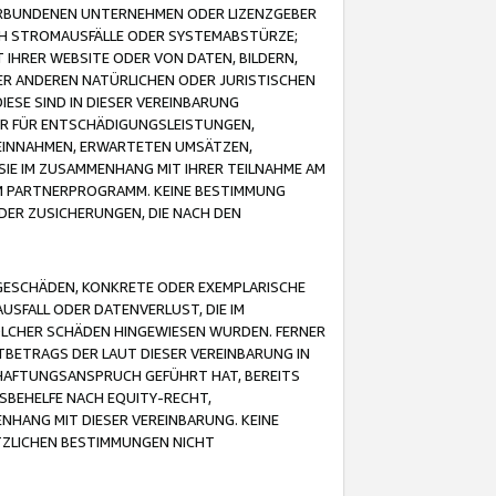
VERBUNDENEN UNTERNEHMEN ODER LIZENZGEBER
ICH STROMAUSFÄLLE ODER SYSTEMABSTÜRZE;
IHRER WEBSITE ODER VON DATEN, BILDERN,
ER ANDEREN NATÜRLICHEN ODER JURISTISCHEN
ESE SIND IN DIESER VEREINBARUNG
R FÜR ENTSCHÄDIGUNGSLEISTUNGEN,
EINNAHMEN, ERWARTETEN UMSÄTZEN,
SIE IM ZUSAMMENHANG MIT IHRER TEILNAHME AM
M PARTNERPROGRAMM. KEINE BESTIMMUNG
DER ZUSICHERUNGEN, DIE NACH DEN
GESCHÄDEN, KONKRETE ODER EXEMPLARISCHE
SFALL ODER DATENVERLUST, DIE IM
OLCHER SCHÄDEN HINGEWIESEN WURDEN. FERNER
BETRAGS DER LAUT DIESER VEREINBARUNG IN
HAFTUNGSANSPRUCH GEFÜHRT HAT, BEREITS
SBEHELFE NACH EQUITY-RECHT,
NHANG MIT DIESER VEREINBARUNG. KEINE
TZLICHEN BESTIMMUNGEN NICHT