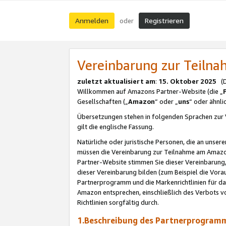
Anmelden
Registrieren
oder
Vereinbarung zur Teil
zuletzt aktualisiert am
:
15. Oktober 2025
(De
Willkommen auf Amazons Partner-Website (die „
Gesellschaften („
Amazon
“ oder „
uns
“ oder ähnl
Übersetzungen stehen in folgenden Sprachen zur 
gilt die englische Fassung.
Natürliche oder juristische Personen, die an uns
müssen die Vereinbarung zur Teilnahme am Amaz
Partner-Website stimmen Sie dieser Vereinbarung,
dieser Vereinbarung bilden (zum Beispiel die Vo
Partnerprogramm und die Markenrichtlinien für da
Amazon entsprechen, einschließlich des Verbots vo
Richtlinien sorgfältig durch.
1.Beschreibung des Partnerprogra