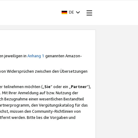
DE
en jeweiligen in
Anhang 1
genannten Amazon-
e von Widersprüchen zwischen den Übersetzungen
er teilnehmen möchten („
Sie
“ oder ein „
Partner
“),
. Mit Ihrer Anmeldung auf bzw. Nutzung der
durch Bezugnahme einen wesentlichen Bestandteil
 Partnerprogramm, den Vergütungskatalog für das
ichst, müssen den Community-Richtlinien von
fernt werden. Bitte lies die Vorgaben und