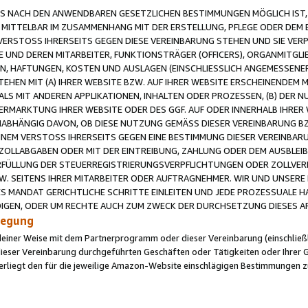
 NACH DEN ANWENDBAREN GESETZLICHEN BESTIMMUNGEN MÖGLICH IST, S
MITTELBAR IM ZUSAMMENHANG MIT DER ERSTELLUNG, PFLEGE ODER DEM BE
ERSTOSS IHRERSEITS GEGEN DIESE VEREINBARUNG STEHEN UND SIE VERP
UND DEREN MITARBEITER, FUNKTIONSTRÄGER (OFFICERS), ORGANMITGLI
N, HAFTUNGEN, KOSTEN UND AUSLAGEN (EINSCHLIESSLICH ANGEMESSENE
HEN MIT (A) IHRER WEBSITE BZW. AUF IHRER WEBSITE ERSCHEINENDEM M
LS MIT ANDEREN APPLIKATIONEN, INHALTEN ODER PROZESSEN, (B) DER 
RMARKTUNG IHRER WEBSITE ODER DES GGF. AUF ODER INNERHALB IHRER W
ABHÄNGIG DAVON, OB DIESE NUTZUNG GEMÄSS DIESER VEREINBARUNG B
EINEM VERSTOSS IHRERSEITS GEGEN EINE BESTIMMUNG DIESER VEREINBARU
D ZOLLABGABEN ODER MIT DER EINTREIBUNG, ZAHLUNG ODER DEM AUSBLEI
FÜLLUNG DER STEUERREGISTRIERUNGSVERPFLICHTUNGEN ODER ZOLLVERPF
W. SEITENS IHRER MITARBEITER ODER AUFTRAGNEHMER. WIR UND UNSERE
ES MANDAT GERICHTLICHE SCHRITTE EINLEITEN UND JEDE PROZESSUALE 
GEN, ODER UM RECHTE AUCH ZUM ZWECK DER DURCHSETZUNG DIESES AR
ilegung
endeiner Weise mit dem Partnerprogramm oder dieser Vereinbarung (einschließl
ieser Vereinbarung durchgeführten Geschäften oder Tätigkeiten oder Ihrer 
iegt den für die jeweilige Amazon-Website einschlägigen Bestimmungen z