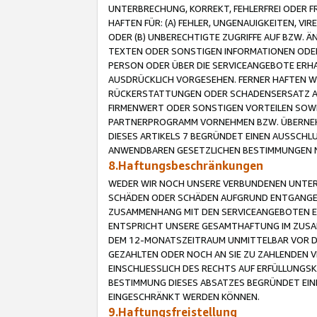
UNTERBRECHUNG, KORREKT, FEHLERFREI ODER 
HAFTEN FÜR: (A) FEHLER, UNGENAUIGKEITEN, 
ODER (B) UNBERECHTIGTE ZUGRIFFE AUF BZW. 
TEXTEN ODER SONSTIGEN INFORMATIONEN ODER 
PERSON ODER ÜBER DIE SERVICEANGEBOTE ERHA
AUSDRÜCKLICH VORGESEHEN. FERNER HAFTEN 
RÜCKERSTATTUNGEN ODER SCHADENSERSATZ AU
FIRMENWERT ODER SONSTIGEN VORTEILEN SOWIE
PARTNERPROGRAMM VORNEHMEN BZW. ÜBERNEHM
DIESES ARTIKELS 7 BEGRÜNDET EINEN AUSSCH
ANWENDBAREN GESETZLICHEN BESTIMMUNGEN 
8.Haftungsbeschränkungen
WEDER WIR NOCH UNSERE VERBUNDENEN UNTERN
SCHÄDEN ODER SCHÄDEN AUFGRUND ENTGANGENE
ZUSAMMENHANG MIT DEN SERVICEANGEBOTEN EN
ENTSPRICHT UNSERE GESAMTHAFTUNG IM ZUSAM
DEM 12-MONATSZEITRAUM UNMITTELBAR VOR DE
GEZAHLTEN ODER NOCH AN SIE ZU ZAHLENDEN V
EINSCHLIESSLICH DES RECHTS AUF ERFÜLLUNGS
BESTIMMUNG DIESES ABSATZES BEGRÜNDET EI
EINGESCHRÄNKT WERDEN KÖNNEN.
9.Haftungsfreistellung