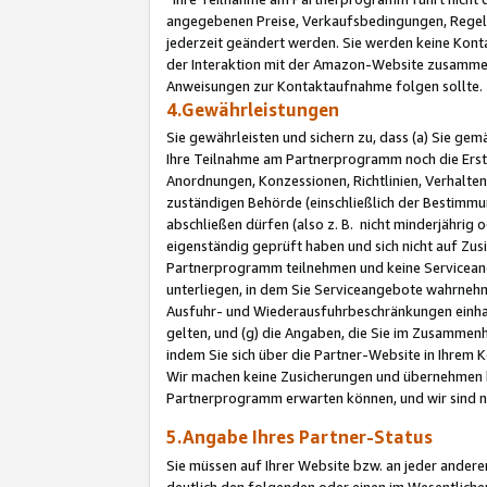
angegebenen Preise, Verkaufsbedingungen, Regeln
jederzeit geändert werden. Sie werden keine Konta
der Interaktion mit der Amazon-Website zusamme
Anweisungen zur Kontaktaufnahme folgen sollte.
4.Gewährleistungen
Sie gewährleisten und sichern zu, dass (a) Sie g
Ihre Teilnahme am Partnerprogramm noch die Erst
Anordnungen, Konzessionen, Richtlinien, Verhalten
zuständigen Behörde (einschließlich der Bestimmu
abschließen dürfen (also z. B. nicht minderjährig
eigenständig geprüft haben und sich nicht auf Zusi
Partnerprogramm teilnehmen und keine Servicean
unterliegen, in dem Sie Serviceangebote wahrneh
Ausfuhr- und Wiederausfuhrbeschränkungen einhal
gelten, und (g) die Angaben, die Sie im Zusammen
indem Sie sich über die Partner-Website in Ihrem
Wir machen keine Zusicherungen und übernehmen 
Partnerprogramm erwarten können, und wir sind n
5.Angabe Ihres Partner-Status
Sie müssen auf Ihrer Website bzw. an jeder ander
deutlich den folgenden oder einen im Wesentlichen