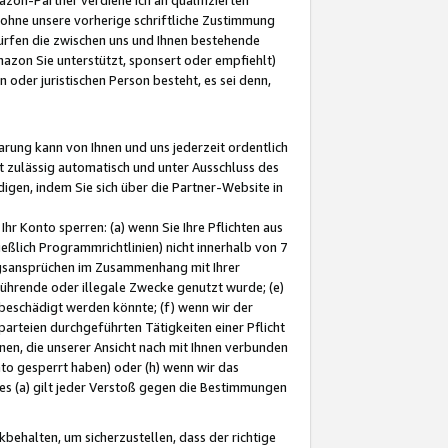
ohne unsere vorherige schriftliche Zustimmung
ürfen die zwischen uns und Ihnen bestehende
mazon Sie unterstützt, sponsert oder empfiehlt)
oder juristischen Person besteht, es sei denn,
arung kann von Ihnen und uns jederzeit ordentlich
t zulässig automatisch und unter Ausschluss des
gen, indem Sie sich über die Partner-Website in
hr Konto sperren: (a) wenn Sie Ihre Pflichten aus
eßlich Programmrichtlinien) nicht innerhalb von 7
ngsansprüchen im Zusammenhang mit Ihrer
ührende oder illegale Zwecke genutzt wurde; (e)
eschädigt werden könnte; (f) wenn wir der
rteien durchgeführten Tätigkeiten einer Pflicht
nen, die unserer Ansicht nach mit Ihnen verbunden
nto gesperrt haben) oder (h) wenn wir das
 (a) gilt jeder Verstoß gegen die Bestimmungen
ehalten, um sicherzustellen, dass der richtige