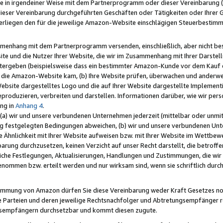
e in irgendeiner Weise mit dem Partnerprogramm oder dieser Vereinbarung (ei
ieser Vereinbarung durchgeführten Geschäften oder Tätigkeiten oder Ihrer 
liegen den für die jeweilige Amazon-Website einschlägigen Steuerbestim
mmenhang mit dem Partnerprogramm versenden, einschließlich, aber nicht be
site und die Nutzer Ihrer Website, die wir im Zusammenhang mit Ihrer Darst
itergeben (beispielsweise dass ein bestimmter Amazon-Kunde vor dem Kauf
uf die Amazon-Website kam, (b) Ihre Website prüfen, überwachen und anderwei
r Website dargestelltes Logo und die auf Ihrer Website dargestellte Impleme
reproduzieren, verbreiten und darstellen. Informationen darüber, wie wir per
ng in
Anhang 4
.
 (a) wir und unsere verbundenen Unternehmen jederzeit (mittelbar oder unmit
ng festgelegten Bedingungen abweichen, (b) wir und unsere verbundenen Unte
 Ähnlichkeit mit Ihrer Website aufweisen bzw. mit Ihrer Website im Wettbewer
barung durchzusetzen, keinen Verzicht auf unser Recht darstellt, die betrof
liche Festlegungen, Aktualisierungen, Handlungen und Zustimmungen, die wi
enommen bzw. erteilt werden und nur wirksam sind, wenn sie schriftlich dur
stimmung von Amazon dürfen Sie diese Vereinbarung weder Kraft Gesetzes no
die Parteien und deren jeweilige Rechtsnachfolger und Abtretungsempfänger 
ngsempfängern durchsetzbar und kommt diesen zugute.