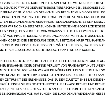
FREI VON SCHÄDLICHEN KOMPONENTEN SIND. WEDER WIR NOCH UNSERE 
VIREN, SCHADSOFTWARE ODER BETRIEBSUNTERBRECHUNGEN, EINSCHLIESSL
ÄNDERUNG ODER LÖSCHUNG, VERNICHTUNG, BESCHÄDIGUNG ODER VERLUST 
INHALTEN. BERATUNG ODER INFORMATIONEN, DIE SIE VON UNS ODER EIN
LTEN, BEGRÜNDEN KEINE GEWÄHRLEISTUNGSANSPRÜCHE, ES SEIN DENN, DI
WEDER WIR NOCH UNSERE VERBUNDENEN UNTERNEHMEN ODER LIZENZGEBE
FGRUND (X) DES VERLUSTS VON VORAUSSICHTLICHEN GEWINNEN ODER 
 (Y) VON INVESTITIONEN, AUFWENDUNGEN ODER VERPFLICHTUNGEN, DIE 
EN ODER (Z) DER BEENDIGUNG ODER AUSSETZUNG IHRER TEILNAHME A
LUSS ODER EINE EINSCHRÄNKUNG VON GEWÄHRLEISTUNGEN, HAFTUNGEN O
NICHT AUSGESCHLOSSEN ODER EINGESCHRÄNKT WERDEN KÖNNEN.
EHMEN ODER LIZENZGEBER HAFTEN FÜR MITTELBARE, NEBEN- ODER FOL
R EINNAHMEN ODER GEWINNE, VERLUST VON FIRMENWERT, NUTZUNGSAU
TSTEHEN, SELBST WENN WIR AUF DIE MÖGLICHKEIT DES AUFTRETENS S
MENHANG MIT DEN SERVICEANGEBOTEN MAXIMAL DER HÖHE DES GESAMT
M ZEITPUNKT DES EREIGNISSES, DAS ZU DEM ZULETZT ENTSTANDENEN 
ERGÜTUNGEN. SIE VERZICHTEN HIERMIT AUF ETWAIGE RECHTE UND RECHT
KLAGE, UNTERLASSUNGSKLAGE ODER ANDERE RECHTSBEHELFE IM ZUSAMME
NE EINSCHRÄNKUNG VON HAFTUNGEN, DIE NACH DEN ANWENDBAREN GESE