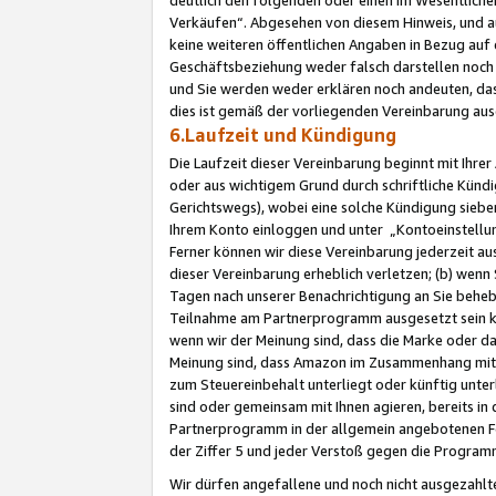
Verkäufen“. Abgesehen von diesem Hinweis, und a
keine weiteren öffentlichen Angaben in Bezug au
Geschäftsbeziehung weder falsch darstellen noch a
und Sie werden weder erklären noch andeuten, dass
dies ist gemäß der vorliegenden Vereinbarung ausd
6.Laufzeit und Kündigung
Die Laufzeit dieser Vereinbarung beginnt mit Ihre
oder aus wichtigem Grund durch schriftliche Kündi
Gerichtswegs), wobei eine solche Kündigung siebe
Ihrem Konto einloggen und unter „Kontoeinstellu
Ferner können wir diese Vereinbarung jederzeit aus
dieser Vereinbarung erheblich verletzen; (b) wenn
Tagen nach unserer Benachrichtigung an Sie behe
Teilnahme am Partnerprogramm ausgesetzt sein kö
wenn wir der Meinung sind, dass die Marke oder 
Meinung sind, dass Amazon im Zusammenhang mit d
zum Steuereinbehalt unterliegt oder künftig unter
sind oder gemeinsam mit Ihnen agieren, bereits in
Partnerprogramm in der allgemein angebotenen Fo
der Ziffer 5 und jeder Verstoß gegen die Programm
Wir dürfen angefallene und noch nicht ausgezahlt