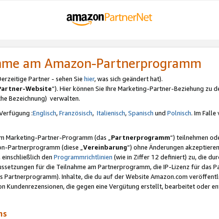
nahme am Amazon-Partnerprogramm
rzeitige Partner - sehen Sie
hier
, was sich geändert hat).
Partner-Website
“). Hier können Sie Ihre Marketing-Partner-Beziehung zu d
iche Bezeichnung) verwalten.
Verfügung :
Englisch
,
Französisch
,
Italienisch
,
Spanisch
und
Polnisch
. Im Fall
erem Marketing-Partner-Programm (das „
Partnerprogramm
“) teilnehmen od
on-Partnerprogramm (diese „
Vereinbarung
“) ohne Änderungen akzeptieren
 einschließlich den
Programmrichtlinien
(wie in Ziffer 12 definiert) zu, die 
raussetzungen für die Teilnahme am Partnerprogramm, die IP-Lizenz für das
s Partnerprogramm). Inhalte, die du auf der Website Amazon.com veröffentl
n Kundenrezensionen, die gegen eine Vergütung erstellt, bearbeitet oder ent
mms