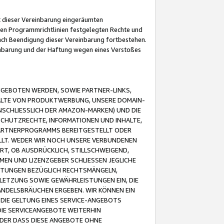
it dieser Vereinbarung eingeräumten
 den Programmrichtlinien festgelegten Rechte und
 nach Beendigung dieser Vereinbarung fortbestehen.
einbarung und der Haftung wegen eines Verstoßes
GEBOTEN WERDEN, SOWIE PARTNER-LINKS,
ALTE VON PRODUKTWERBUNG, UNSERE DOMAIN-
SCHLIESSLICH DER AMAZON-MARKEN) UND DIE
SCHUTZRECHTE, INFORMATIONEN UND INHALTE,
PARTNERPROGRAMMS BEREITGESTELLT ODER
ELLT. WEDER WIR NOCH UNSERE VERBUNDENEN
T, OB AUSDRÜCKLICH, STILLSCHWEIGEND,
MEN UND LIZENZGEBER SCHLIESSEN JEGLICHE
ISTUNGEN BEZÜGLICH RECHTSMÄNGELN,
LETZUNG SOWIE GEWÄHRLEISTUNGEN EIN, DIE
ANDELSBRÄUCHEN ERGEBEN. WIR KÖNNEN EIN
 DIE GELTUNG EINES SERVICE-ANGEBOTS
IE SERVICEANGEBOTE WEITERHIN
ODER DASS DIESE ANGEBOTE OHNE