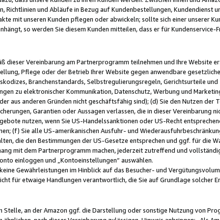
, Richtlinien und Abläufe in Bezug auf Kundenbestellungen, Kundendienst 
kte mit unseren Kunden pflegen oder abwickeln; sollte sich einer unserer Ku
nhängt, so werden Sie diesem Kunden mitteilen, dass er für Kundenservic
emäß dieser Vereinbarung am Partnerprogramm teilnehmen und Ihre Website er
ellung, Pflege oder der Betrieb Ihrer Website gegen anwendbare gesetzlich
skodizes, Branchenstandards, Selbstregulierungsregeln, Gerichtsurteile und 
ngen zu elektronischer Kommunikation, Datenschutz, Werbung und Marketing)
 oder aus anderen Gründen nicht geschäftsfähig sind); (d) Sie den Nutzen de
cherungen, Garantien oder Aussagen verlassen, die in dieser Vereinbarung nich
gebote nutzen, wenn Sie US-Handelssanktionen oder US-Recht entsprechen
men; (f) Sie alle US-amerikanischen Ausfuhr- und Wiederausfuhrbeschränkun
ten, die den Bestimmungen der US-Gesetze entsprechen und ggf. für die Wa
hang mit dem Partnerprogramm machen, jederzeit zutreffend und vollständig 
 Konto einloggen und „Kontoeinstellungen“ auswählen.
keine Gewährleistungen im Hinblick auf das Besucher- und Vergütungsvolu
icht für etwaige Handlungen verantwortlich, die Sie auf Grundlage solcher
en Stelle, an der Amazon ggf. die Darstellung oder sonstige Nutzung von Pr
 ähnlichen, nach dieser Vereinbarung zulässigen, Hinweis anbringen: „Als Ama