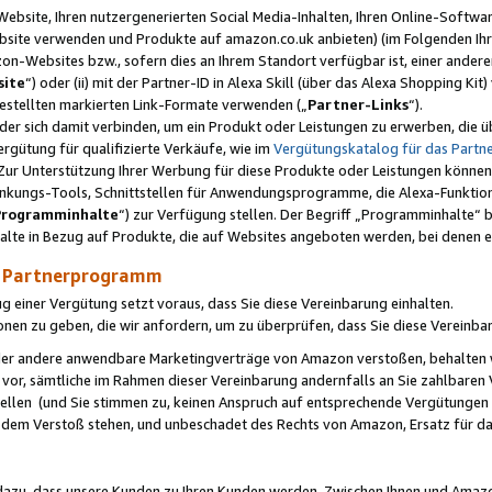
ebsite, Ihren nutzergenerierten Social Media-Inhalten, Ihren Online-Softwar
ebsite verwenden und Produkte auf amazon.co.uk anbieten) (im Folgenden Ihr
-Websites bzw., sofern dies an Ihrem Standort verfügbar ist, einer ander
ite
“) oder (ii) mit der Partner-ID in Alexa Skill (über das Alexa Shopping Ki
estellten markierten Link-Formate verwenden („
Partner-Links
“).
oder sich damit verbinden, um ein Produkt oder Leistungen zu erwerben, di
gütung für qualifizierte Verkäufe, wie im
Vergütungskatalog für das Part
Zur Unterstützung Ihrer Werbung für diese Produkte oder Leistungen können w
linkungs-Tools, Schnittstellen für Anwendungsprogramme, die Alexa-Funktion
Programminhalte
“) zur Verfügung stellen. Der Begriff „Programminhalte“ be
halte in Bezug auf Produkte, die auf Websites angeboten werden, bei denen 
as Partnerprogramm
einer Vergütung setzt voraus, dass Sie diese Vereinbarung einhalten.
ionen zu geben, die wir anfordern, um zu überprüfen, dass Sie diese Vereinba
oder andere anwendbare Marketingverträge von Amazon verstoßen, behalten w
 vor, sämtliche im Rahmen dieser Vereinbarung andernfalls an Sie zahlbare
tellen (und Sie stimmen zu, keinen Anspruch auf entsprechende Vergütungen
 dem Verstoß stehen, und unbeschadet des Rechts von Amazon, Ersatz für 
azu, dass unsere Kunden zu Ihren Kunden werden. Zwischen Ihnen und Amaz