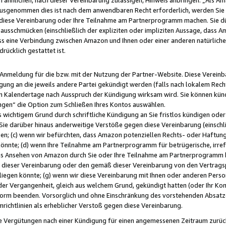
usgenommen dies ist nach dem anwendbaren Recht erforderlich, werden Sie 
f diese Vereinbarung oder Ihre Teilnahme am Partnerprogramm machen. Sie d
usschmücken (einschließlich der expliziten oder impliziten Aussage, dass A
 eine Verbindung zwischen Amazon und Ihnen oder einer anderen natürlichen 
rücklich gestattet ist.
r Anmeldung für die bzw. mit der Nutzung der Partner-Website. Diese Vereinb
gung an die jeweils andere Partei gekündigt werden (falls nach lokalem Rech
n Kalendertage nach Ausspruch der Kündigung wirksam wird. Sie können kündi
ngen“ die Option zum Schließen Ihres Kontos auswählen.
 wichtigem Grund durch schriftliche Kündigung an Sie fristlos kündigen oder I
 Sie darüber hinaus anderweitige Verstöße gegen diese Vereinbarung (einschli
ben; (c) wenn wir befürchten, dass Amazon potenziellen Rechts- oder Haftu
nnte; (d) wenn Ihre Teilnahme am Partnerprogramm für betrügerische, irref
das Ansehen von Amazon durch Sie oder Ihre Teilnahme am Partnerprogramm b
ieser Vereinbarung oder den gemäß dieser Vereinbarung von den Vertragspa
liegen könnte; (g) wenn wir diese Vereinbarung mit Ihnen oder anderen Perso
 der Vergangenheit, gleich aus welchem Grund, gekündigt hatten (oder Ihr Ko
rm beenden. Vorsorglich und ohne Einschränkung des vorstehenden Absatzes
richtlinien als erheblicher Verstoß gegen diese Vereinbarung.
e Vergütungen nach einer Kündigung für einen angemessenen Zeitraum zurückb