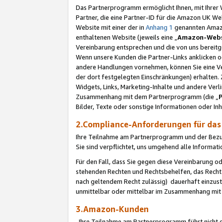
Das Partnerprogramm ermöglicht Ihnen, mit Ihrer W
Partner, die eine Partner-ID für die Amazon UK W
Website mit einer der in
Anhang 1
genannten Amazon
enthaltenen Website (jeweils eine „
Amazon-Webs
Vereinbarung entsprechen und die von uns bereitg
Wenn unsere Kunden die Partner-Links anklicken 
andere Handlungen vornehmen, können Sie eine Ver
der dort festgelegten Einschränkungen) erhalten. 
Widgets, Links, Marketing-Inhalte und andere Ver
Zusammenhang mit dem Partnerprogramm (die „
Bilder, Texte oder sonstige Informationen oder In
2.Compliance-Anforderungen für d
Ihre Teilnahme am Partnerprogramm und der Bezug 
Sie sind verpflichtet, uns umgehend alle Informat
Für den Fall, dass Sie gegen diese Vereinbarung 
stehenden Rechten und Rechtsbehelfen, das Recht
nach geltendem Recht zulässig) dauerhaft einzus
unmittelbar oder mittelbar im Zusammenhang mit
3.Amazon-Kunden
Ihre Teilnahme am Partnerprogramm führt nicht d