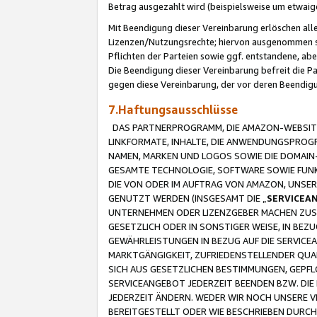
Betrag ausgezahlt wird (beispielsweise um etwai
Mit Beendigung dieser Vereinbarung erlöschen alle
Lizenzen/Nutzungsrechte; hiervon ausgenommen sind
Pflichten der Parteien sowie ggf. entstandene, ab
Die Beendigung dieser Vereinbarung befreit die P
gegen diese Vereinbarung, der vor deren Beendi
7.Haftungsausschlüsse
DAS PARTNERPROGRAMM, DIE AMAZON-WEBSITE,
LINKFORMATE, INHALTE, DIE ANWENDUNGSPRO
NAMEN, MARKEN UND LOGOS SOWIE DIE DOMAIN
GESAMTE TECHNOLOGIE, SOFTWARE SOWIE FUNKT
DIE VON ODER IM AUFTRAG VON AMAZON, UNS
GENUTZT WERDEN (INSGESAMT DIE „
SERVICEA
UNTERNEHMEN ODER LIZENZGEBER MACHEN ZUSI
GESETZLICH ODER IN SONSTIGER WEISE, IN BE
GEWÄHRLEISTUNGEN IN BEZUG AUF DIE SERVICE
MARKTGÄNGIGKEIT, ZUFRIEDENSTELLENDER QUA
SICH AUS GESETZLICHEN BESTIMMUNGEN, GEPFL
SERVICEANGEBOT JEDERZEIT BEENDEN BZW. DIE
JEDERZEIT ÄNDERN. WEDER WIR NOCH UNSERE 
BEREITGESTELLT ODER WIE BESCHRIEBEN DURC