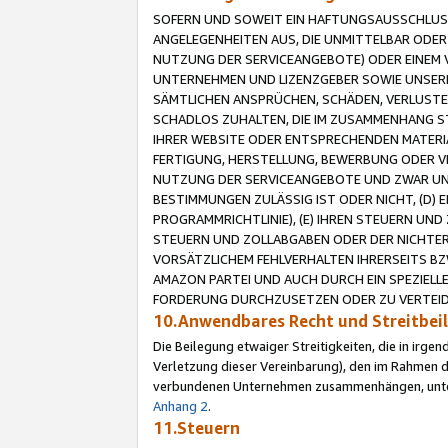
SOFERN UND SOWEIT EIN HAFTUNGSAUSSCHLUSS
ANGELEGENHEITEN AUS, DIE UNMITTELBAR ODER 
NUTZUNG DER SERVICEANGEBOTE) ODER EINEM V
UNTERNEHMEN UND LIZENZGEBER SOWIE UNSERE 
SÄMTLICHEN ANSPRÜCHEN, SCHÄDEN, VERLUSTE
SCHADLOS ZUHALTEN, DIE IM ZUSAMMENHANG STE
IHRER WEBSITE ODER ENTSPRECHENDEN MATERIA
FERTIGUNG, HERSTELLUNG, BEWERBUNG ODER VE
NUTZUNG DER SERVICEANGEBOTE UND ZWAR UN
BESTIMMUNGEN ZULÄSSIG IST ODER NICHT, (D) 
PROGRAMMRICHTLINIE), (E) IHREN STEUERN UN
STEUERN UND ZOLLABGABEN ODER DER NICHTER
VORSÄTZLICHEM FEHLVERHALTEN IHRERSEITS BZ
AMAZON PARTEI UND AUCH DURCH EIN SPEZIELL
FORDERUNG DURCHZUSETZEN ODER ZU VERTEIDI
10.Anwendbares Recht und Streitbe
Die Beilegung etwaiger Streitigkeiten, die in irg
Verletzung dieser Vereinbarung), den im Rahmen d
verbundenen Unternehmen zusammenhängen, unterl
Anhang 2
.
11.Steuern