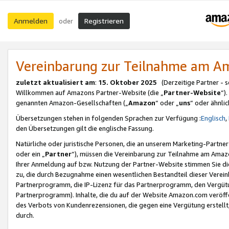
Anmelden
Registrieren
oder
Vereinbarung zur Teilnahme am 
zuletzt aktualisiert am
:
15. Oktober 2025
(Derzeitige Partner - 
Willkommen auf Amazons Partner-Website (die „
Partner-Website
“)
genannten Amazon-Gesellschaften („
Amazon
“ oder „
uns
“ oder ähnli
Übersetzungen stehen in folgenden Sprachen zur Verfügung :
Englisch
,
den Übersetzungen gilt die englische Fassung.
Natürliche oder juristische Personen, die an unserem Marketing-Partn
oder ein „
Partner
“), müssen die Vereinbarung zur Teilnahme am Ama
Ihrer Anmeldung auf bzw. Nutzung der Partner-Website stimmen Sie die
zu, die durch Bezugnahme einen wesentlichen Bestandteil dieser Verei
Partnerprogramm, die IP-Lizenz für das Partnerprogramm, den Vergütu
Partnerprogramm). Inhalte, die du auf der Website Amazon.com veröffe
des Verbots von Kundenrezensionen, die gegen eine Vergütung erstellt, 
durch.