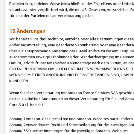
Parteien in irgendeiner Weise (einschließlich des Ergreifens oder Unt
veranlasst oder verpflichtet wird, die mit US-Gesetzen, Vorschriften,
für eine der Parteien dieser Vereinbarung gelten.
13.Änderungen
Wir behalten uns das Recht vor, einzelne oder alle Bestimmungen diese
Änderungsmitteilung, eine geänderte Vereinbarung oder eine geänderte 
über die entsprechende Änderung per E-Mail an Ihre zu diesem Zeitpun
ausgenommen etwaige Erhöhungen der Standardvergütung im Rahmen
Datum, jedoch frühestens sieben Kalendertage nach dem Datum, an de
PARTNERPROGRAMM NACH DEM DATUM DES WIRKSAMWERDENS DER Ä
WENN SIE MIT EINER ÄNDERUNG NICHT EINVERSTANDEN SIND, HABEN S
KÜNDIGEN.
Wenn Sie diese Vereinbarung mit Amazon France Services SAS geschlo
gelten zukünftige Änderungen an dieser Vereinbarung für Sie und Ama
Core S.à r.l. bezieht.
Anhang 1Amazon-Gesellschaften und Amazon-Websites nach Ländern
Anhang 2Anwendbares Recht und Streitbeilegung für die jeweiligen 
Anhang 3Steuerbestimmungen für die jeweiligen Amazon-Websites