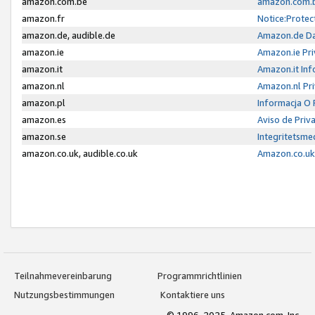
amazon.com.be
amazon.com.b
amazon.fr
Notice:Protec
amazon.de, audible.de
Amazon.de Da
amazon.ie
Amazon.ie Pri
amazon.it
Amazon.it Inf
amazon.nl
Amazon.nl Pri
amazon.pl
Informacja O
amazon.es
Aviso de Priv
amazon.se
Integritetsm
amazon.co.uk, audible.co.uk
Amazon.co.uk 
Teilnahmevereinbarung
Programmrichtlinien
Nutzungsbestimmungen
Kontaktiere uns