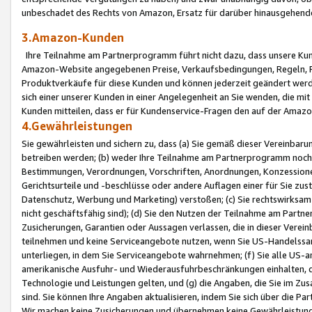
unbeschadet des Rechts von Amazon, Ersatz für darüber hinausgehen
3.Amazon-Kunden
Ihre Teilnahme am Partnerprogramm führt nicht dazu, dass unsere Kun
Amazon-Website angegebenen Preise, Verkaufsbedingungen, Regeln, Ri
Produktverkäufe für diese Kunden und können jederzeit geändert werde
sich einer unserer Kunden in einer Angelegenheit an Sie wenden, die 
Kunden mitteilen, dass er für Kundenservice-Fragen den auf der Ama
4.Gewährleistungen
Sie gewährleisten und sichern zu, dass (a) Sie gemäß dieser Vereinba
betreiben werden; (b) weder Ihre Teilnahme am Partnerprogramm noch d
Bestimmungen, Verordnungen, Vorschriften, Anordnungen, Konzessionen,
Gerichtsurteile und -beschlüsse oder andere Auflagen einer für Sie zu
Datenschutz, Werbung und Marketing) verstoßen; (c) Sie rechtswirksam 
nicht geschäftsfähig sind); (d) Sie den Nutzen der Teilnahme am Partne
Zusicherungen, Garantien oder Aussagen verlassen, die in dieser Verein
teilnehmen und keine Serviceangebote nutzen, wenn Sie US-Handelssa
unterliegen, in dem Sie Serviceangebote wahrnehmen; (f) Sie alle US
amerikanische Ausfuhr- und Wiederausfuhrbeschränkungen einhalten, 
Technologie und Leistungen gelten, und (g) die Angaben, die Sie im 
sind. Sie können Ihre Angaben aktualisieren, indem Sie sich über die 
Wir machen keine Zusicherungen und übernehmen keine Gewährleistun