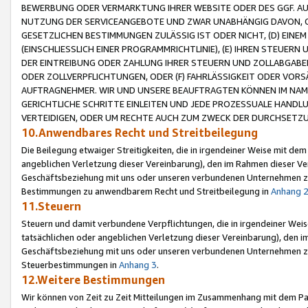
BEWERBUNG ODER VERMARKTUNG IHRER WEBSITE ODER DES GGF. AUF 
NUTZUNG DER SERVICEANGEBOTE UND ZWAR UNABHÄNGIG DAVON, O
GESETZLICHEN BESTIMMUNGEN ZULÄSSIG IST ODER NICHT, (D) EINE
(EINSCHLIESSLICH EINER PROGRAMMRICHTLINIE), (E) IHREN STEUER
DER EINTREIBUNG ODER ZAHLUNG IHRER STEUERN UND ZOLLABGAB
ODER ZOLLVERPFLICHTUNGEN, ODER (F) FAHRLÄSSIGKEIT ODER VORS
AUFTRAGNEHMER. WIR UND UNSERE BEAUFTRAGTEN KÖNNEN IM NAME
GERICHTLICHE SCHRITTE EINLEITEN UND JEDE PROZESSUALE HAND
VERTEIDIGEN, ODER UM RECHTE AUCH ZUM ZWECK DER DURCHSETZU
10.Anwendbares Recht und Streitbeilegung
Die Beilegung etwaiger Streitigkeiten, die in irgendeiner Weise mit de
angeblichen Verletzung dieser Vereinbarung), den im Rahmen dieser Ve
Geschäftsbeziehung mit uns oder unseren verbundenen Unternehmen zu
Bestimmungen zu anwendbarem Recht und Streitbeilegung in
Anhang 
11.Steuern
Steuern und damit verbundene Verpflichtungen, die in irgendeiner Wei
tatsächlichen oder angeblichen Verletzung dieser Vereinbarung), den 
Geschäftsbeziehung mit uns oder unseren verbundenen Unternehmen z
Steuerbestimmungen in
Anhang 3
.
12.Weitere Bestimmungen
Wir können von Zeit zu Zeit Mitteilungen im Zusammenhang mit dem Par