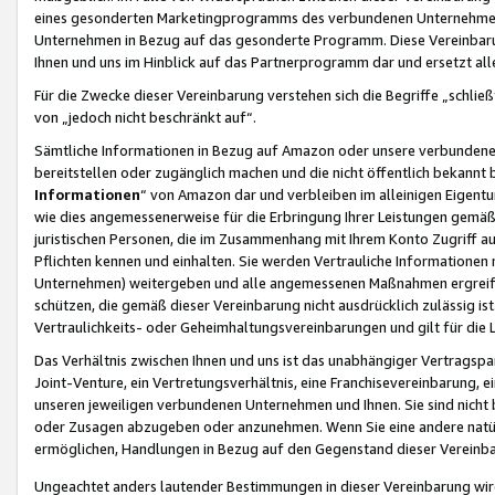
eines gesonderten Marketingprogramms des verbundenen Unternehmens
Unternehmen in Bezug auf das gesonderte Programm. Diese Vereinbarung
Ihnen und uns im Hinblick auf das Partnerprogramm dar und ersetzt al
Für die Zwecke dieser Vereinbarung verstehen sich die Begriffe „schließ
von „jedoch nicht beschränkt auf“.
Sämtliche Informationen in Bezug auf Amazon oder unsere verbunde
bereitstellen oder zugänglich machen und die nicht öffentlich bekannt bz
Informationen
“ von Amazon dar und verbleiben im alleinigen Eigent
wie dies angemessenerweise für die Erbringung Ihrer Leistungen gemäß d
juristischen Personen, die im Zusammenhang mit Ihrem Konto Zugriff au
Pflichten kennen und einhalten. Sie werden Vertrauliche Informationen 
Unternehmen) weitergeben und alle angemessenen Maßnahmen ergreifen
schützen, die gemäß dieser Vereinbarung nicht ausdrücklich zulässig is
Vertraulichkeits- oder Geheimhaltungsvereinbarungen und gilt für die
Das Verhältnis zwischen Ihnen und uns ist das unabhängiger Vertragspa
Joint-Venture, ein Vertretungsverhältnis, eine Franchisevereinbarung, 
unseren jeweiligen verbundenen Unternehmen und Ihnen. Sie sind ni
oder Zusagen abzugeben oder anzunehmen. Wenn Sie eine andere natürli
ermöglichen, Handlungen in Bezug auf den Gegenstand dieser Vereinbar
Ungeachtet anders lautender Bestimmungen in dieser Vereinbarung wird