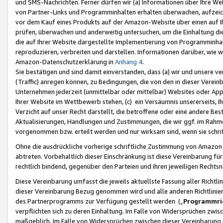
und SMS-Nachrichten. Ferner dürfen wir (a) Informationen über Ihre We
von Partner-Links und Programminhalten erhalten überwachen, aufzei
vor dem Kauf eines Produkts auf der Amazon-Website über einen auf Ih
prüfen, überwachen und anderweitig untersuchen, um die Einhaltung dies
die auf Ihrer Website dargestellte Implementierung von Programminhalt
reproduzieren, verbreiten und darstellen. Informationen darüber, wie w
Amazon-Datenschutzerklärung in
Anhang 4
.
Sie bestätigen und sind damit einverstanden, dass (a) wir und unsere 
(Traffic) anregen können, zu Bedingungen, die von den in dieser Vere
Unternehmen jederzeit (unmittelbar oder mittelbar) Websites oder Appl
Ihrer Website im Wettbewerb stehen, (c) ein Versäumnis unsererseits, I
Verzicht auf unser Recht darstellt, die betroffene oder eine andere B
Aktualisierungen, Handlungen und Zustimmungen, die wir ggf. im Rahme
vorgenommen bzw. erteilt werden und nur wirksam sind, wenn sie schri
Ohne die ausdrückliche vorherige schriftliche Zustimmung von Amazon
abtreten. Vorbehaltlich dieser Einschränkung ist diese Vereinbarung f
rechtlich bindend, gegenüber den Parteien und ihren jeweiligen Rech
Diese Vereinbarung umfasst die jeweils aktuellste Fassung aller Richtli
dieser Vereinbarung Bezug genommen wird und alle anderen Richtlinie
des Partnerprogramms zur Verfügung gestellt werden („
Programmric
verpflichten sich zu deren Einhaltung. Im Falle von Widersprüchen zwi
maßgeblich. Im Falle von Widersprüchen zwischen dieser Vereinbarun