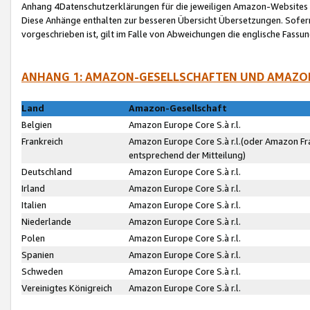
Anhang 4Datenschutzerklärungen für die jeweiligen Amazon-Websites
Diese Anhänge enthalten zur besseren Übersicht Übersetzungen. Sofe
vorgeschrieben ist, gilt im Falle von Abweichungen die englische Fass
ANHANG 1: AMAZON-GESELLSCHAFTEN UND AMAZO
Land
Amazon-Gesellschaft
Belgien
Amazon Europe Core S.à r.l.
Frankreich
Amazon Europe Core S.à r.l.(oder Amazon Fr
entsprechend der Mitteilung)
Deutschland
Amazon Europe Core S.à r.l.
Irland
Amazon Europe Core S.à r.l.
Italien
Amazon Europe Core S.à r.l.
Niederlande
Amazon Europe Core S.à r.l.
Polen
Amazon Europe Core S.à r.l.
Spanien
Amazon Europe Core S.à r.l.
Schweden
Amazon Europe Core S.à r.l.
Vereinigtes Königreich
Amazon Europe Core S.à r.l.