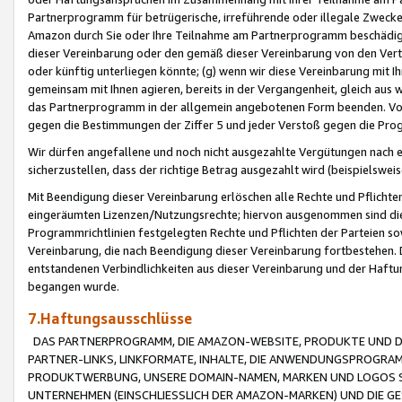
Partnerprogramm für betrügerische, irreführende oder illegale Zwecke
Amazon durch Sie oder Ihre Teilnahme am Partnerprogramm beschädig
dieser Vereinbarung oder den gemäß dieser Vereinbarung von den Vertr
oder künftig unterliegen könnte; (g) wenn wir diese Vereinbarung mit I
gemeinsam mit Ihnen agieren, bereits in der Vergangenheit, gleich aus
das Partnerprogramm in der allgemein angebotenen Form beenden. Vors
gegen die Bestimmungen der Ziffer 5 und jeder Verstoß gegen die Prog
Wir dürfen angefallene und noch nicht ausgezahlte Vergütungen nach 
sicherzustellen, dass der richtige Betrag ausgezahlt wird (beispielsw
Mit Beendigung dieser Vereinbarung erlöschen alle Rechte und Pflichte
eingeräumten Lizenzen/Nutzungsrechte; hiervon ausgenommen sind die in 
Programmrichtlinien festgelegten Rechte und Pflichten der Parteien sow
Vereinbarung, die nach Beendigung dieser Vereinbarung fortbestehen. D
entstandenen Verbindlichkeiten aus dieser Vereinbarung und der Haft
begangen wurde.
7.Haftungsausschlüsse
DAS PARTNERPROGRAMM, DIE AMAZON-WEBSITE, PRODUKTE UND DI
PARTNER-LINKS, LINKFORMATE, INHALTE, DIE ANWENDUNGSPROGR
PRODUKTWERBUNG, UNSERE DOMAIN-NAMEN, MARKEN UND LOGOS S
UNTERNEHMEN (EINSCHLIESSLICH DER AMAZON-MARKEN) UND DIE GE