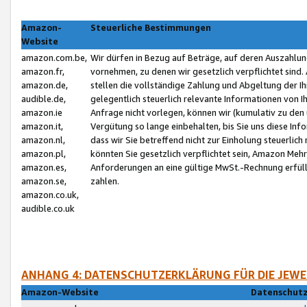
Amazon-
Steuerliche Bestimmungen
Website
amazon.com.be,
Wir dürfen in Bezug auf Beträge, auf deren Auszahlun
amazon.fr,
vornehmen, zu denen wir gesetzlich verpflichtet sind
amazon.de,
stellen die vollständige Zahlung und Abgeltung der 
audible.de,
gelegentlich steuerlich relevante Informationen von I
amazon.ie
Anfrage nicht vorlegen, können wir (kumulativ zu de
amazon.it,
Vergütung so lange einbehalten, bis Sie uns diese Inf
amazon.nl,
dass wir Sie betreffend nicht zur Einholung steuerlich 
amazon.pl,
könnten Sie gesetzlich verpflichtet sein, Amazon Meh
amazon.es,
Anforderungen an eine gültige MwSt.-Rechnung erfüllt
amazon.se,
zahlen.
amazon.co.uk,
audible.co.uk
ANHANG 4: DATENSCHUTZERKLÄRUNG FÜR DIE JEWE
Amazon-Website
Datenschutz