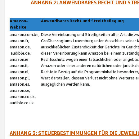
ANHANG 2: ANWENDBARES RECHT UND STRE
Amazon-
Anwendbares Recht und Streitbeilegung
Website
amazon.com.be,
Diese Vereinbarung und Streitigkeiten aller Art, die 
amazon.fr,
Großherzogtums Luxemburg unter Ausschluss seiner Kol
amazon.de,
ausschließlichen Zuständigkeit der Gerichte im Geri
audible.de,
dieser Vereinbarung kann Amazon bei einem zuständig
amazon.ie
Rechtsschutz wegen einer tatsächlichen oder angebli
amazon.it,
Amazon oder einer anderen natürlichen oder juristisc
amazon.nl,
Rechte in Bezug auf die Programminhalte besonderer,
amazon.pl,
Wert darstellen, dessen Verlust nicht ohne Weiteres e
amazon.es,
ausgeglichen werden kann.
amazon.se,
amazon.co.uk,
audible.co.uk
ANHANG 3: STEUERBESTIMMUNGEN FÜR DIE JEWEIL