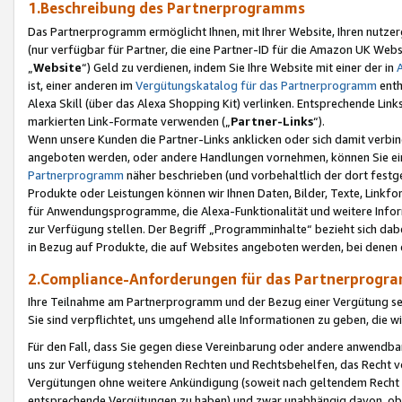
1.Beschreibung des Partnerprogramms
Das Partnerprogramm ermöglicht Ihnen, mit Ihrer Website, Ihren nutzer
(nur verfügbar für Partner, die eine Partner-ID für die Amazon UK We
„
Website
“) Geld zu verdienen, indem Sie Ihre Website mit einer der in
ist, einer anderen im
Vergütungskatalog für das Partnerprogramm
enth
Alexa Skill (über das Alexa Shopping Kit) verlinken. Entsprechende Lin
markierten Link-Formate verwenden („
Partner-Links
“).
Wenn unsere Kunden die Partner-Links anklicken oder sich damit verbi
angeboten werden, oder andere Handlungen vornehmen, können Sie eine
Partnerprogramm
näher beschrieben (und vorbehaltlich der dort festg
Produkte oder Leistungen können wir Ihnen Daten, Bilder, Texte, Linkfo
für Anwendungsprogramme, die Alexa-Funktionalität und weitere Inf
zur Verfügung stellen. Der Begriff „Programminhalte“ bezieht sich dabe
in Bezug auf Produkte, die auf Websites angeboten werden, bei denen 
2.Compliance-Anforderungen für das Partnerprog
Ihre Teilnahme am Partnerprogramm und der Bezug einer Vergütung setz
Sie sind verpflichtet, uns umgehend alle Informationen zu geben, die w
Für den Fall, dass Sie gegen diese Vereinbarung oder andere anwendba
uns zur Verfügung stehenden Rechten und Rechtsbehelfen, das Recht vo
Vergütungen ohne weitere Ankündigung (soweit nach geltendem Recht z
entsprechende Vergütungen zu haben) und zwar unabhängig davon, ob 