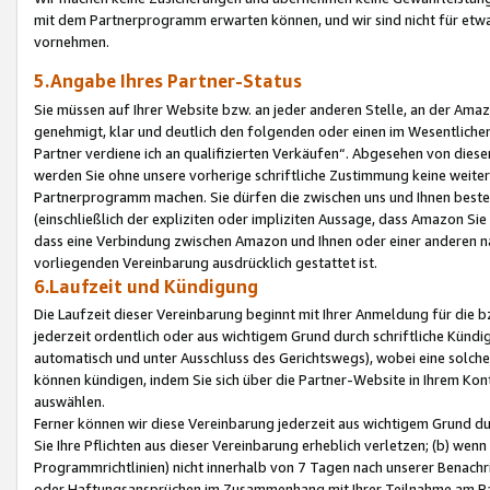
mit dem Partnerprogramm erwarten können, und wir sind nicht für etwa
vornehmen.
5.Angabe Ihres Partner-Status
Sie müssen auf Ihrer Website bzw. an jeder anderen Stelle, an der Am
genehmigt, klar und deutlich den folgenden oder einen im Wesentlichen
Partner verdiene ich an qualifizierten Verkäufen“. Abgesehen von die
werden Sie ohne unsere vorherige schriftliche Zustimmung keine weite
Partnerprogramm machen. Sie dürfen die zwischen uns und Ihnen best
(einschließlich der expliziten oder impliziten Aussage, dass Amazon Si
dass eine Verbindung zwischen Amazon und Ihnen oder einer anderen natü
vorliegenden Vereinbarung ausdrücklich gestattet ist.
6.Laufzeit und Kündigung
Die Laufzeit dieser Vereinbarung beginnt mit Ihrer Anmeldung für die 
jederzeit ordentlich oder aus wichtigem Grund durch schriftliche Kündi
automatisch und unter Ausschluss des Gerichtswegs), wobei eine solch
können kündigen, indem Sie sich über die Partner-Website in Ihrem Ko
auswählen.
Ferner können wir diese Vereinbarung jederzeit aus wichtigem Grund dur
Sie Ihre Pflichten aus dieser Vereinbarung erheblich verletzen; (b) wen
Programmrichtlinien) nicht innerhalb von 7 Tagen nach unserer Benachr
oder Haftungsansprüchen im Zusammenhang mit Ihrer Teilnahme am Pa