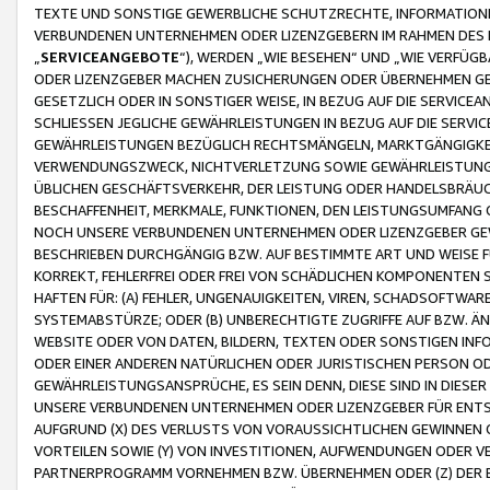
TEXTE UND SONSTIGE GEWERBLICHE SCHUTZRECHTE, INFORMATIONE
VERBUNDENEN UNTERNEHMEN ODER LIZENZGEBERN IM RAHMEN DES
„
SERVICEANGEBOTE
“), WERDEN „WIE BESEHEN“ UND „WIE VERFÜ
ODER LIZENZGEBER MACHEN ZUSICHERUNGEN ODER ÜBERNEHMEN GEW
GESETZLICH ODER IN SONSTIGER WEISE, IN BEZUG AUF DIE SERVI
SCHLIESSEN JEGLICHE GEWÄHRLEISTUNGEN IN BEZUG AUF DIE SERVI
GEWÄHRLEISTUNGEN BEZÜGLICH RECHTSMÄNGELN, MARKTGÄNGIGKEIT
VERWENDUNGSZWECK, NICHTVERLETZUNG SOWIE GEWÄHRLEISTUNGEN 
ÜBLICHEN GESCHÄFTSVERKEHR, DER LEISTUNG ODER HANDELSBRÄUCH
BESCHAFFENHEIT, MERKMALE, FUNKTIONEN, DEN LEISTUNGSUMFANG 
NOCH UNSERE VERBUNDENEN UNTERNEHMEN ODER LIZENZGEBER GEWÄ
BESCHRIEBEN DURCHGÄNGIG BZW. AUF BESTIMMTE ART UND WEISE
KORREKT, FEHLERFREI ODER FREI VON SCHÄDLICHEN KOMPONENTEN
HAFTEN FÜR: (A) FEHLER, UNGENAUIGKEITEN, VIREN, SCHADSOFTW
SYSTEMABSTÜRZE; ODER (B) UNBERECHTIGTE ZUGRIFFE AUF BZW. 
WEBSITE ODER VON DATEN, BILDERN, TEXTEN ODER SONSTIGEN INF
ODER EINER ANDEREN NATÜRLICHEN ODER JURISTISCHEN PERSON OD
GEWÄHRLEISTUNGSANSPRÜCHE, ES SEIN DENN, DIESE SIND IN DIES
UNSERE VERBUNDENEN UNTERNEHMEN ODER LIZENZGEBER FÜR EN
AUFGRUND (X) DES VERLUSTS VON VORAUSSICHTLICHEN GEWINNEN
VORTEILEN SOWIE (Y) VON INVESTITIONEN, AUFWENDUNGEN ODER VE
PARTNERPROGRAMM VORNEHMEN BZW. ÜBERNEHMEN ODER (Z) DER 