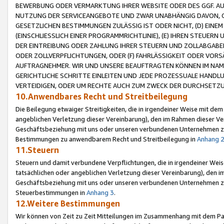
BEWERBUNG ODER VERMARKTUNG IHRER WEBSITE ODER DES GGF. AUF 
NUTZUNG DER SERVICEANGEBOTE UND ZWAR UNABHÄNGIG DAVON, O
GESETZLICHEN BESTIMMUNGEN ZULÄSSIG IST ODER NICHT, (D) EINE
(EINSCHLIESSLICH EINER PROGRAMMRICHTLINIE), (E) IHREN STEUER
DER EINTREIBUNG ODER ZAHLUNG IHRER STEUERN UND ZOLLABGAB
ODER ZOLLVERPFLICHTUNGEN, ODER (F) FAHRLÄSSIGKEIT ODER VORS
AUFTRAGNEHMER. WIR UND UNSERE BEAUFTRAGTEN KÖNNEN IM NAME
GERICHTLICHE SCHRITTE EINLEITEN UND JEDE PROZESSUALE HAND
VERTEIDIGEN, ODER UM RECHTE AUCH ZUM ZWECK DER DURCHSETZU
10.Anwendbares Recht und Streitbeilegung
Die Beilegung etwaiger Streitigkeiten, die in irgendeiner Weise mit de
angeblichen Verletzung dieser Vereinbarung), den im Rahmen dieser Ve
Geschäftsbeziehung mit uns oder unseren verbundenen Unternehmen zu
Bestimmungen zu anwendbarem Recht und Streitbeilegung in
Anhang 
11.Steuern
Steuern und damit verbundene Verpflichtungen, die in irgendeiner Wei
tatsächlichen oder angeblichen Verletzung dieser Vereinbarung), den 
Geschäftsbeziehung mit uns oder unseren verbundenen Unternehmen z
Steuerbestimmungen in
Anhang 3
.
12.Weitere Bestimmungen
Wir können von Zeit zu Zeit Mitteilungen im Zusammenhang mit dem Par