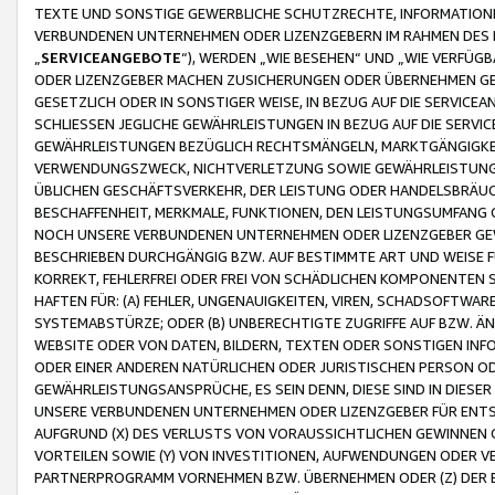
TEXTE UND SONSTIGE GEWERBLICHE SCHUTZRECHTE, INFORMATIONE
VERBUNDENEN UNTERNEHMEN ODER LIZENZGEBERN IM RAHMEN DES
„
SERVICEANGEBOTE
“), WERDEN „WIE BESEHEN“ UND „WIE VERFÜ
ODER LIZENZGEBER MACHEN ZUSICHERUNGEN ODER ÜBERNEHMEN GEW
GESETZLICH ODER IN SONSTIGER WEISE, IN BEZUG AUF DIE SERVI
SCHLIESSEN JEGLICHE GEWÄHRLEISTUNGEN IN BEZUG AUF DIE SERVI
GEWÄHRLEISTUNGEN BEZÜGLICH RECHTSMÄNGELN, MARKTGÄNGIGKEIT
VERWENDUNGSZWECK, NICHTVERLETZUNG SOWIE GEWÄHRLEISTUNGEN 
ÜBLICHEN GESCHÄFTSVERKEHR, DER LEISTUNG ODER HANDELSBRÄUCH
BESCHAFFENHEIT, MERKMALE, FUNKTIONEN, DEN LEISTUNGSUMFANG 
NOCH UNSERE VERBUNDENEN UNTERNEHMEN ODER LIZENZGEBER GEWÄ
BESCHRIEBEN DURCHGÄNGIG BZW. AUF BESTIMMTE ART UND WEISE
KORREKT, FEHLERFREI ODER FREI VON SCHÄDLICHEN KOMPONENTEN
HAFTEN FÜR: (A) FEHLER, UNGENAUIGKEITEN, VIREN, SCHADSOFTW
SYSTEMABSTÜRZE; ODER (B) UNBERECHTIGTE ZUGRIFFE AUF BZW. 
WEBSITE ODER VON DATEN, BILDERN, TEXTEN ODER SONSTIGEN INF
ODER EINER ANDEREN NATÜRLICHEN ODER JURISTISCHEN PERSON OD
GEWÄHRLEISTUNGSANSPRÜCHE, ES SEIN DENN, DIESE SIND IN DIES
UNSERE VERBUNDENEN UNTERNEHMEN ODER LIZENZGEBER FÜR EN
AUFGRUND (X) DES VERLUSTS VON VORAUSSICHTLICHEN GEWINNEN
VORTEILEN SOWIE (Y) VON INVESTITIONEN, AUFWENDUNGEN ODER VE
PARTNERPROGRAMM VORNEHMEN BZW. ÜBERNEHMEN ODER (Z) DER 