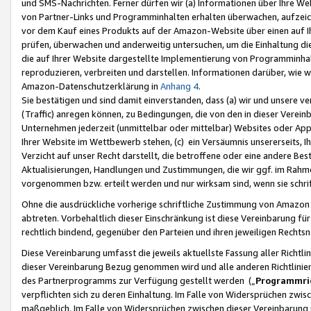
und SMS-Nachrichten. Ferner dürfen wir (a) Informationen über Ihre We
von Partner-Links und Programminhalten erhalten überwachen, aufzei
vor dem Kauf eines Produkts auf der Amazon-Website über einen auf Ih
prüfen, überwachen und anderweitig untersuchen, um die Einhaltung dies
die auf Ihrer Website dargestellte Implementierung von Programminhalt
reproduzieren, verbreiten und darstellen. Informationen darüber, wie w
Amazon-Datenschutzerklärung in
Anhang 4
.
Sie bestätigen und sind damit einverstanden, dass (a) wir und unsere 
(Traffic) anregen können, zu Bedingungen, die von den in dieser Vere
Unternehmen jederzeit (unmittelbar oder mittelbar) Websites oder Appl
Ihrer Website im Wettbewerb stehen, (c) ein Versäumnis unsererseits, I
Verzicht auf unser Recht darstellt, die betroffene oder eine andere B
Aktualisierungen, Handlungen und Zustimmungen, die wir ggf. im Rahme
vorgenommen bzw. erteilt werden und nur wirksam sind, wenn sie schri
Ohne die ausdrückliche vorherige schriftliche Zustimmung von Amazon
abtreten. Vorbehaltlich dieser Einschränkung ist diese Vereinbarung f
rechtlich bindend, gegenüber den Parteien und ihren jeweiligen Rech
Diese Vereinbarung umfasst die jeweils aktuellste Fassung aller Richtli
dieser Vereinbarung Bezug genommen wird und alle anderen Richtlinie
des Partnerprogramms zur Verfügung gestellt werden („
Programmric
verpflichten sich zu deren Einhaltung. Im Falle von Widersprüchen zwi
maßgeblich. Im Falle von Widersprüchen zwischen dieser Vereinbarun