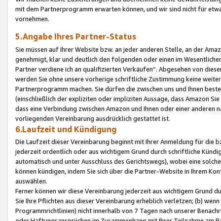
mit dem Partnerprogramm erwarten können, und wir sind nicht für etwa
vornehmen.
5.Angabe Ihres Partner-Status
Sie müssen auf Ihrer Website bzw. an jeder anderen Stelle, an der Am
genehmigt, klar und deutlich den folgenden oder einen im Wesentlichen
Partner verdiene ich an qualifizierten Verkäufen“. Abgesehen von die
werden Sie ohne unsere vorherige schriftliche Zustimmung keine weite
Partnerprogramm machen. Sie dürfen die zwischen uns und Ihnen best
(einschließlich der expliziten oder impliziten Aussage, dass Amazon Si
dass eine Verbindung zwischen Amazon und Ihnen oder einer anderen natü
vorliegenden Vereinbarung ausdrücklich gestattet ist.
6.Laufzeit und Kündigung
Die Laufzeit dieser Vereinbarung beginnt mit Ihrer Anmeldung für die 
jederzeit ordentlich oder aus wichtigem Grund durch schriftliche Kündi
automatisch und unter Ausschluss des Gerichtswegs), wobei eine solch
können kündigen, indem Sie sich über die Partner-Website in Ihrem Ko
auswählen.
Ferner können wir diese Vereinbarung jederzeit aus wichtigem Grund dur
Sie Ihre Pflichten aus dieser Vereinbarung erheblich verletzen; (b) wen
Programmrichtlinien) nicht innerhalb von 7 Tagen nach unserer Benachr
oder Haftungsansprüchen im Zusammenhang mit Ihrer Teilnahme am Pa