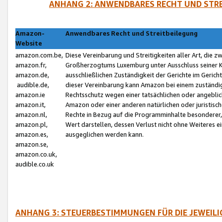
ANHANG 2: ANWENDBARES RECHT UND STRE
Amazon-
Anwendbares Recht und Streitbeilegung
Website
amazon.com.be,
Diese Vereinbarung und Streitigkeiten aller Art, die 
amazon.fr,
Großherzogtums Luxemburg unter Ausschluss seiner Kol
amazon.de,
ausschließlichen Zuständigkeit der Gerichte im Geri
audible.de,
dieser Vereinbarung kann Amazon bei einem zuständig
amazon.ie
Rechtsschutz wegen einer tatsächlichen oder angebli
amazon.it,
Amazon oder einer anderen natürlichen oder juristisc
amazon.nl,
Rechte in Bezug auf die Programminhalte besonderer,
amazon.pl,
Wert darstellen, dessen Verlust nicht ohne Weiteres e
amazon.es,
ausgeglichen werden kann.
amazon.se,
amazon.co.uk,
audible.co.uk
ANHANG 3: STEUERBESTIMMUNGEN FÜR DIE JEWEIL