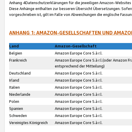
Anhang 4Datenschutzerklärungen für die jeweiligen Amazon-Websites
Diese Anhänge enthalten zur besseren Übersicht Übersetzungen. Sofe
vorgeschrieben ist, gilt im Falle von Abweichungen die englische Fass
ANHANG 1: AMAZON-GESELLSCHAFTEN UND AMAZO
Land
Amazon-Gesellschaft
Belgien
Amazon Europe Core S.à r.l.
Frankreich
Amazon Europe Core S.à r.l.(oder Amazon Fr
entsprechend der Mitteilung)
Deutschland
Amazon Europe Core S.à r.l.
Irland
Amazon Europe Core S.à r.l.
Italien
Amazon Europe Core S.à r.l.
Niederlande
Amazon Europe Core S.à r.l.
Polen
Amazon Europe Core S.à r.l.
Spanien
Amazon Europe Core S.à r.l.
Schweden
Amazon Europe Core S.à r.l.
Vereinigtes Königreich
Amazon Europe Core S.à r.l.