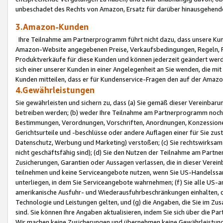
unbeschadet des Rechts von Amazon, Ersatz für darüber hinausgehen
3.Amazon-Kunden
Ihre Teilnahme am Partnerprogramm führt nicht dazu, dass unsere Kun
Amazon-Website angegebenen Preise, Verkaufsbedingungen, Regeln, Ri
Produktverkäufe für diese Kunden und können jederzeit geändert werde
sich einer unserer Kunden in einer Angelegenheit an Sie wenden, die 
Kunden mitteilen, dass er für Kundenservice-Fragen den auf der Ama
4.Gewährleistungen
Sie gewährleisten und sichern zu, dass (a) Sie gemäß dieser Vereinba
betreiben werden; (b) weder Ihre Teilnahme am Partnerprogramm noch d
Bestimmungen, Verordnungen, Vorschriften, Anordnungen, Konzessionen,
Gerichtsurteile und -beschlüsse oder andere Auflagen einer für Sie zu
Datenschutz, Werbung und Marketing) verstoßen; (c) Sie rechtswirksam 
nicht geschäftsfähig sind); (d) Sie den Nutzen der Teilnahme am Partne
Zusicherungen, Garantien oder Aussagen verlassen, die in dieser Verein
teilnehmen und keine Serviceangebote nutzen, wenn Sie US-Handelssa
unterliegen, in dem Sie Serviceangebote wahrnehmen; (f) Sie alle US
amerikanische Ausfuhr- und Wiederausfuhrbeschränkungen einhalten, 
Technologie und Leistungen gelten, und (g) die Angaben, die Sie im 
sind. Sie können Ihre Angaben aktualisieren, indem Sie sich über die 
Wir machen keine Zusicherungen und übernehmen keine Gewährleistun