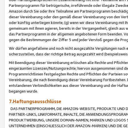
Partnerprogramm für betrügerische, irreführende oder illegale Zwecke
Amazon durch Sie oder Ihre Teilnahme am Partnerprogramm beschädig
dieser Vereinbarung oder den gemäß dieser Vereinbarung von den Vertr
oder künftig unterliegen könnte; (g) wenn wir diese Vereinbarung mit I
gemeinsam mit Ihnen agieren, bereits in der Vergangenheit, gleich aus
das Partnerprogramm in der allgemein angebotenen Form beenden. Vors
gegen die Bestimmungen der Ziffer 5 und jeder Verstoß gegen die Prog
Wir dürfen angefallene und noch nicht ausgezahlte Vergütungen nach 
sicherzustellen, dass der richtige Betrag ausgezahlt wird (beispielsw
Mit Beendigung dieser Vereinbarung erlöschen alle Rechte und Pflichte
eingeräumten Lizenzen/Nutzungsrechte; hiervon ausgenommen sind die in 
Programmrichtlinien festgelegten Rechte und Pflichten der Parteien sow
Vereinbarung, die nach Beendigung dieser Vereinbarung fortbestehen. D
entstandenen Verbindlichkeiten aus dieser Vereinbarung und der Haft
begangen wurde.
7.Haftungsausschlüsse
DAS PARTNERPROGRAMM, DIE AMAZON-WEBSITE, PRODUKTE UND DI
PARTNER-LINKS, LINKFORMATE, INHALTE, DIE ANWENDUNGSPROGR
PRODUKTWERBUNG, UNSERE DOMAIN-NAMEN, MARKEN UND LOGOS S
UNTERNEHMEN (EINSCHLIESSLICH DER AMAZON-MARKEN) UND DIE GE