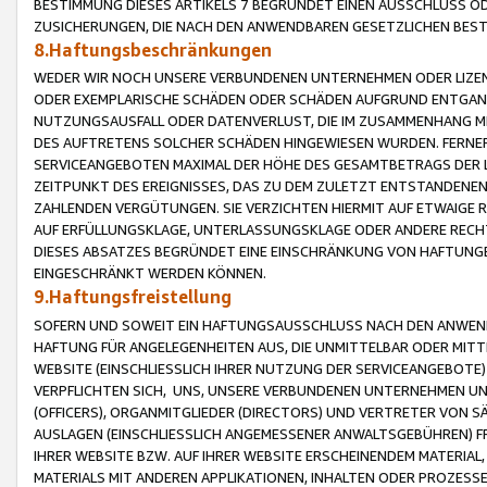
BESTIMMUNG DIESES ARTIKELS 7 BEGRÜNDET EINEN AUSSCHLUSS 
ZUSICHERUNGEN, DIE NACH DEN ANWENDBAREN GESETZLICHEN BE
8.Haftungsbeschränkungen
WEDER WIR NOCH UNSERE VERBUNDENEN UNTERNEHMEN ODER LIZEN
ODER EXEMPLARISCHE SCHÄDEN ODER SCHÄDEN AUFGRUND ENTGANG
NUTZUNGSAUSFALL ODER DATENVERLUST, DIE IM ZUSAMMENHANG MI
DES AUFTRETENS SOLCHER SCHÄDEN HINGEWIESEN WURDEN. FERN
SERVICEANGEBOTEN MAXIMAL DER HÖHE DES GESAMTBETRAGS DER 
ZEITPUNKT DES EREIGNISSES, DAS ZU DEM ZULETZT ENTSTANDENE
ZAHLENDEN VERGÜTUNGEN. SIE VERZICHTEN HIERMIT AUF ETWAIGE 
AUF ERFÜLLUNGSKLAGE, UNTERLASSUNGSKLAGE ODER ANDERE RECHT
DIESES ABSATZES BEGRÜNDET EINE EINSCHRÄNKUNG VON HAFTUNG
EINGESCHRÄNKT WERDEN KÖNNEN.
9.Haftungsfreistellung
SOFERN UND SOWEIT EIN HAFTUNGSAUSSCHLUSS NACH DEN ANWENDB
HAFTUNG FÜR ANGELEGENHEITEN AUS, DIE UNMITTELBAR ODER MITT
WEBSITE (EINSCHLIESSLICH IHRER NUTZUNG DER SERVICEANGEBOTE)
VERPFLICHTEN SICH, UNS, UNSERE VERBUNDENEN UNTERNEHMEN UN
(OFFICERS), ORGANMITGLIEDER (DIRECTORS) UND VERTRETER VON 
AUSLAGEN (EINSCHLIESSLICH ANGEMESSENER ANWALTSGEBÜHREN) FR
IHRER WEBSITE BZW. AUF IHRER WEBSITE ERSCHEINENDEM MATERIAL
MATERIALS MIT ANDEREN APPLIKATIONEN, INHALTEN ODER PROZESSE