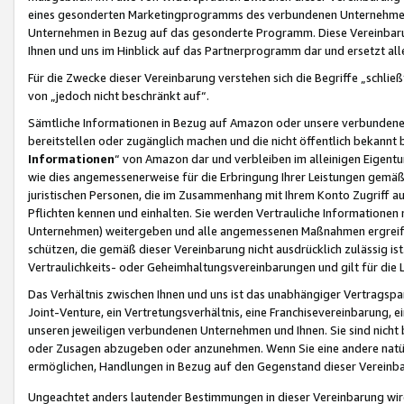
eines gesonderten Marketingprogramms des verbundenen Unternehmens
Unternehmen in Bezug auf das gesonderte Programm. Diese Vereinbarung
Ihnen und uns im Hinblick auf das Partnerprogramm dar und ersetzt al
Für die Zwecke dieser Vereinbarung verstehen sich die Begriffe „schließ
von „jedoch nicht beschränkt auf“.
Sämtliche Informationen in Bezug auf Amazon oder unsere verbunde
bereitstellen oder zugänglich machen und die nicht öffentlich bekannt bz
Informationen
“ von Amazon dar und verbleiben im alleinigen Eigent
wie dies angemessenerweise für die Erbringung Ihrer Leistungen gemäß d
juristischen Personen, die im Zusammenhang mit Ihrem Konto Zugriff au
Pflichten kennen und einhalten. Sie werden Vertrauliche Informationen 
Unternehmen) weitergeben und alle angemessenen Maßnahmen ergreifen
schützen, die gemäß dieser Vereinbarung nicht ausdrücklich zulässig is
Vertraulichkeits- oder Geheimhaltungsvereinbarungen und gilt für die
Das Verhältnis zwischen Ihnen und uns ist das unabhängiger Vertragspa
Joint-Venture, ein Vertretungsverhältnis, eine Franchisevereinbarung, 
unseren jeweiligen verbundenen Unternehmen und Ihnen. Sie sind ni
oder Zusagen abzugeben oder anzunehmen. Wenn Sie eine andere natürli
ermöglichen, Handlungen in Bezug auf den Gegenstand dieser Vereinbar
Ungeachtet anders lautender Bestimmungen in dieser Vereinbarung wird