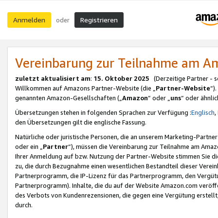
Anmelden
Registrieren
oder
Vereinbarung zur Teilnahme am 
zuletzt aktualisiert am
:
15. Oktober 2025
(Derzeitige Partner - 
Willkommen auf Amazons Partner-Website (die „
Partner-Website
“)
genannten Amazon-Gesellschaften („
Amazon
“ oder „
uns
“ oder ähnli
Übersetzungen stehen in folgenden Sprachen zur Verfügung :
Englisch
,
den Übersetzungen gilt die englische Fassung.
Natürliche oder juristische Personen, die an unserem Marketing-Partn
oder ein „
Partner
“), müssen die Vereinbarung zur Teilnahme am Ama
Ihrer Anmeldung auf bzw. Nutzung der Partner-Website stimmen Sie die
zu, die durch Bezugnahme einen wesentlichen Bestandteil dieser Verei
Partnerprogramm, die IP-Lizenz für das Partnerprogramm, den Vergütu
Partnerprogramm). Inhalte, die du auf der Website Amazon.com veröffe
des Verbots von Kundenrezensionen, die gegen eine Vergütung erstellt, 
durch.