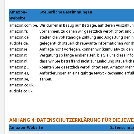
Amazon-
Steuerliche Bestimmungen
Website
amazon.com.be,
Wir dürfen in Bezug auf Beträge, auf deren Auszahlun
amazon.fr,
vornehmen, zu denen wir gesetzlich verpflichtet sind
amazon.de,
stellen die vollständige Zahlung und Abgeltung der 
audible.de,
gelegentlich steuerlich relevante Informationen von I
amazon.ie
Anfrage nicht vorlegen, können wir (kumulativ zu de
amazon.it,
Vergütung so lange einbehalten, bis Sie uns diese Inf
amazon.nl,
dass wir Sie betreffend nicht zur Einholung steuerlich 
amazon.pl,
könnten Sie gesetzlich verpflichtet sein, Amazon Meh
amazon.es,
Anforderungen an eine gültige MwSt.-Rechnung erfüllt
amazon.se,
zahlen.
amazon.co.uk,
audible.co.uk
ANHANG 4: DATENSCHUTZERKLÄRUNG FÜR DIE JEWE
Amazon-Website
Datenschutz