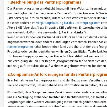
1.Beschreibung des Partnerprogramms
Das Partnerprogramm ermöglicht Ihnen, mit Ihrer Website, Ihren nutzer
(nur verfügbar für Partner, die eine Partner-ID für die Amazon UK We
„
Website
“) Geld zu verdienen, indem Sie Ihre Website mit einer der in
ist, einer anderen im
Vergütungskatalog für das Partnerprogramm
enth
Alexa Skill (über das Alexa Shopping Kit) verlinken. Entsprechende Lin
markierten Link-Formate verwenden („
Partner-Links
“).
Wenn unsere Kunden die Partner-Links anklicken oder sich damit verbi
angeboten werden, oder andere Handlungen vornehmen, können Sie eine
Partnerprogramm
näher beschrieben (und vorbehaltlich der dort festg
Produkte oder Leistungen können wir Ihnen Daten, Bilder, Texte, Linkfo
für Anwendungsprogramme, die Alexa-Funktionalität und weitere Inf
zur Verfügung stellen. Der Begriff „Programminhalte“ bezieht sich dabe
in Bezug auf Produkte, die auf Websites angeboten werden, bei denen 
2.Compliance-Anforderungen für das Partnerprog
Ihre Teilnahme am Partnerprogramm und der Bezug einer Vergütung setz
Sie sind verpflichtet, uns umgehend alle Informationen zu geben, die w
Für den Fall, dass Sie gegen diese Vereinbarung oder andere anwendba
uns zur Verfügung stehenden Rechten und Rechtsbehelfen, das Recht vo
Vergütungen ohne weitere Ankündigung (soweit nach geltendem Recht z
entsprechende Vergütungen zu haben) und zwar unabhängig davon, ob 