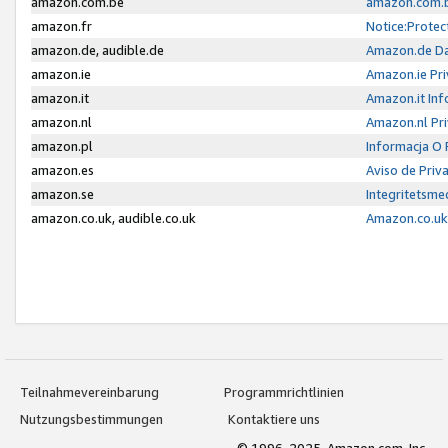
amazon.com.be
amazon.com.b
amazon.fr
Notice:Protec
amazon.de, audible.de
Amazon.de Da
amazon.ie
Amazon.ie Pri
amazon.it
Amazon.it Inf
amazon.nl
Amazon.nl Pri
amazon.pl
Informacja O
amazon.es
Aviso de Priv
amazon.se
Integritetsm
amazon.co.uk, audible.co.uk
Amazon.co.uk 
Teilnahmevereinbarung
Programmrichtlinien
Nutzungsbestimmungen
Kontaktiere uns