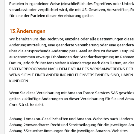
Parteien in irgendeiner Weise (einschließlich des Ergreifens oder Unt
veranlasst oder verpflichtet wird, die mit US-Gesetzen, Vorschriften,
für eine der Parteien dieser Vereinbarung gelten.
13.Änderungen
Wir behalten uns das Recht vor, einzelne oder alle Bestimmungen diese
Änderungsmitteilung, eine geänderte Vereinbarung oder eine geänderte 
über die entsprechende Änderung per E-Mail an Ihre zu diesem Zeitpun
ausgenommen etwaige Erhöhungen der Standardvergütung im Rahmen
Datum, jedoch frühestens sieben Kalendertage nach dem Datum, an de
PARTNERPROGRAMM NACH DEM DATUM DES WIRKSAMWERDENS DER Ä
WENN SIE MIT EINER ÄNDERUNG NICHT EINVERSTANDEN SIND, HABEN S
KÜNDIGEN.
Wenn Sie diese Vereinbarung mit Amazon France Services SAS geschlo
gelten zukünftige Änderungen an dieser Vereinbarung für Sie und Ama
Core S.à r.l. bezieht.
Anhang 1Amazon-Gesellschaften und Amazon-Websites nach Ländern
Anhang 2Anwendbares Recht und Streitbeilegung für die jeweiligen 
Anhang 3Steuerbestimmungen für die jeweiligen Amazon-Websites