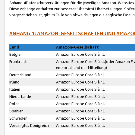
Anhang 4Datenschutzerklärungen für die jeweiligen Amazon-Websites
Diese Anhänge enthalten zur besseren Übersicht Übersetzungen. Sofe
vorgeschrieben ist, gilt im Falle von Abweichungen die englische Fass
ANHANG 1: AMAZON-GESELLSCHAFTEN UND AMAZO
Land
Amazon-Gesellschaft
Belgien
Amazon Europe Core S.à r.l.
Frankreich
Amazon Europe Core S.à r.l.(oder Amazon Fr
entsprechend der Mitteilung)
Deutschland
Amazon Europe Core S.à r.l.
Irland
Amazon Europe Core S.à r.l.
Italien
Amazon Europe Core S.à r.l.
Niederlande
Amazon Europe Core S.à r.l.
Polen
Amazon Europe Core S.à r.l.
Spanien
Amazon Europe Core S.à r.l.
Schweden
Amazon Europe Core S.à r.l.
Vereinigtes Königreich
Amazon Europe Core S.à r.l.