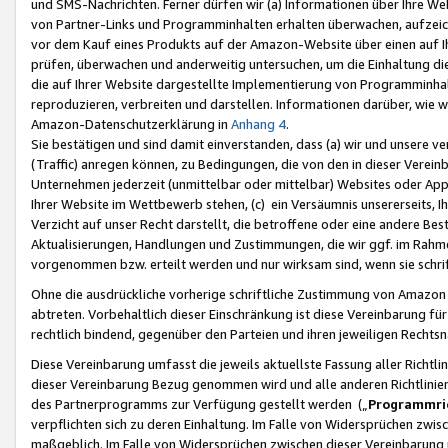
und SMS-Nachrichten. Ferner dürfen wir (a) Informationen über Ihre We
von Partner-Links und Programminhalten erhalten überwachen, aufzei
vor dem Kauf eines Produkts auf der Amazon-Website über einen auf Ih
prüfen, überwachen und anderweitig untersuchen, um die Einhaltung dies
die auf Ihrer Website dargestellte Implementierung von Programminhalt
reproduzieren, verbreiten und darstellen. Informationen darüber, wie w
Amazon-Datenschutzerklärung in
Anhang 4
.
Sie bestätigen und sind damit einverstanden, dass (a) wir und unsere 
(Traffic) anregen können, zu Bedingungen, die von den in dieser Vere
Unternehmen jederzeit (unmittelbar oder mittelbar) Websites oder Appl
Ihrer Website im Wettbewerb stehen, (c) ein Versäumnis unsererseits, I
Verzicht auf unser Recht darstellt, die betroffene oder eine andere B
Aktualisierungen, Handlungen und Zustimmungen, die wir ggf. im Rahme
vorgenommen bzw. erteilt werden und nur wirksam sind, wenn sie schri
Ohne die ausdrückliche vorherige schriftliche Zustimmung von Amazon
abtreten. Vorbehaltlich dieser Einschränkung ist diese Vereinbarung f
rechtlich bindend, gegenüber den Parteien und ihren jeweiligen Rech
Diese Vereinbarung umfasst die jeweils aktuellste Fassung aller Richtli
dieser Vereinbarung Bezug genommen wird und alle anderen Richtlinie
des Partnerprogramms zur Verfügung gestellt werden („
Programmric
verpflichten sich zu deren Einhaltung. Im Falle von Widersprüchen zwi
maßgeblich. Im Falle von Widersprüchen zwischen dieser Vereinbarun