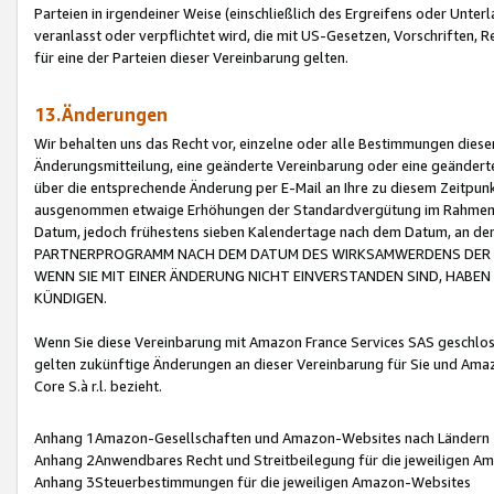
Parteien in irgendeiner Weise (einschließlich des Ergreifens oder Unt
veranlasst oder verpflichtet wird, die mit US-Gesetzen, Vorschriften,
für eine der Parteien dieser Vereinbarung gelten.
13.Änderungen
Wir behalten uns das Recht vor, einzelne oder alle Bestimmungen diese
Änderungsmitteilung, eine geänderte Vereinbarung oder eine geänderte 
über die entsprechende Änderung per E-Mail an Ihre zu diesem Zeitpun
ausgenommen etwaige Erhöhungen der Standardvergütung im Rahmen
Datum, jedoch frühestens sieben Kalendertage nach dem Datum, an de
PARTNERPROGRAMM NACH DEM DATUM DES WIRKSAMWERDENS DER Ä
WENN SIE MIT EINER ÄNDERUNG NICHT EINVERSTANDEN SIND, HABEN S
KÜNDIGEN.
Wenn Sie diese Vereinbarung mit Amazon France Services SAS geschlo
gelten zukünftige Änderungen an dieser Vereinbarung für Sie und Ama
Core S.à r.l. bezieht.
Anhang 1Amazon-Gesellschaften und Amazon-Websites nach Ländern
Anhang 2Anwendbares Recht und Streitbeilegung für die jeweiligen 
Anhang 3Steuerbestimmungen für die jeweiligen Amazon-Websites