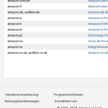
amazon.com.be
amazon.com.b
amazon.fr
Notice:Protec
amazon.de, audible.de
Amazon.de Da
amazon.ie
Amazon.ie Pri
amazon.it
Amazon.it Inf
amazon.nl
Amazon.nl Pri
amazon.pl
Informacja O
amazon.es
Aviso de Priv
amazon.se
Integritetsm
amazon.co.uk, audible.co.uk
Amazon.co.uk 
Teilnahmevereinbarung
Programmrichtlinien
Nutzungsbestimmungen
Kontaktiere uns