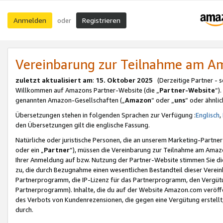
Anmelden
Registrieren
oder
Vereinbarung zur Teilnahme am 
zuletzt aktualisiert am
:
15. Oktober 2025
(Derzeitige Partner - 
Willkommen auf Amazons Partner-Website (die „
Partner-Website
“)
genannten Amazon-Gesellschaften („
Amazon
“ oder „
uns
“ oder ähnli
Übersetzungen stehen in folgenden Sprachen zur Verfügung :
Englisch
,
den Übersetzungen gilt die englische Fassung.
Natürliche oder juristische Personen, die an unserem Marketing-Partn
oder ein „
Partner
“), müssen die Vereinbarung zur Teilnahme am Ama
Ihrer Anmeldung auf bzw. Nutzung der Partner-Website stimmen Sie die
zu, die durch Bezugnahme einen wesentlichen Bestandteil dieser Verei
Partnerprogramm, die IP-Lizenz für das Partnerprogramm, den Vergütu
Partnerprogramm). Inhalte, die du auf der Website Amazon.com veröffe
des Verbots von Kundenrezensionen, die gegen eine Vergütung erstellt, 
durch.