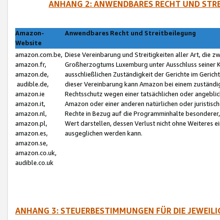
ANHANG 2: ANWENDBARES RECHT UND STRE
Amazon-
Anwendbares Recht und Streitbeilegung
Website
amazon.com.be,
Diese Vereinbarung und Streitigkeiten aller Art, die 
amazon.fr,
Großherzogtums Luxemburg unter Ausschluss seiner Kol
amazon.de,
ausschließlichen Zuständigkeit der Gerichte im Geri
audible.de,
dieser Vereinbarung kann Amazon bei einem zuständig
amazon.ie
Rechtsschutz wegen einer tatsächlichen oder angebli
amazon.it,
Amazon oder einer anderen natürlichen oder juristisc
amazon.nl,
Rechte in Bezug auf die Programminhalte besonderer,
amazon.pl,
Wert darstellen, dessen Verlust nicht ohne Weiteres e
amazon.es,
ausgeglichen werden kann.
amazon.se,
amazon.co.uk,
audible.co.uk
ANHANG 3: STEUERBESTIMMUNGEN FÜR DIE JEWEIL