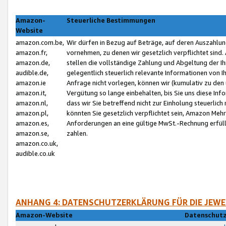
Amazon-
Steuerliche Bestimmungen
Website
amazon.com.be,
Wir dürfen in Bezug auf Beträge, auf deren Auszahlun
amazon.fr,
vornehmen, zu denen wir gesetzlich verpflichtet sind
amazon.de,
stellen die vollständige Zahlung und Abgeltung der 
audible.de,
gelegentlich steuerlich relevante Informationen von I
amazon.ie
Anfrage nicht vorlegen, können wir (kumulativ zu de
amazon.it,
Vergütung so lange einbehalten, bis Sie uns diese Inf
amazon.nl,
dass wir Sie betreffend nicht zur Einholung steuerlich 
amazon.pl,
könnten Sie gesetzlich verpflichtet sein, Amazon Meh
amazon.es,
Anforderungen an eine gültige MwSt.-Rechnung erfüllt
amazon.se,
zahlen.
amazon.co.uk,
audible.co.uk
ANHANG 4: DATENSCHUTZERKLÄRUNG FÜR DIE JEWE
Amazon-Website
Datenschutz