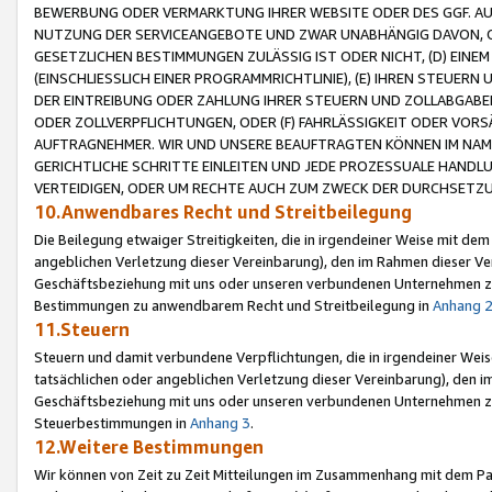
BEWERBUNG ODER VERMARKTUNG IHRER WEBSITE ODER DES GGF. AUF 
NUTZUNG DER SERVICEANGEBOTE UND ZWAR UNABHÄNGIG DAVON, O
GESETZLICHEN BESTIMMUNGEN ZULÄSSIG IST ODER NICHT, (D) EINE
(EINSCHLIESSLICH EINER PROGRAMMRICHTLINIE), (E) IHREN STEUER
DER EINTREIBUNG ODER ZAHLUNG IHRER STEUERN UND ZOLLABGAB
ODER ZOLLVERPFLICHTUNGEN, ODER (F) FAHRLÄSSIGKEIT ODER VORS
AUFTRAGNEHMER. WIR UND UNSERE BEAUFTRAGTEN KÖNNEN IM NAME
GERICHTLICHE SCHRITTE EINLEITEN UND JEDE PROZESSUALE HAND
VERTEIDIGEN, ODER UM RECHTE AUCH ZUM ZWECK DER DURCHSETZU
10.Anwendbares Recht und Streitbeilegung
Die Beilegung etwaiger Streitigkeiten, die in irgendeiner Weise mit de
angeblichen Verletzung dieser Vereinbarung), den im Rahmen dieser Ve
Geschäftsbeziehung mit uns oder unseren verbundenen Unternehmen zu
Bestimmungen zu anwendbarem Recht und Streitbeilegung in
Anhang 
11.Steuern
Steuern und damit verbundene Verpflichtungen, die in irgendeiner Wei
tatsächlichen oder angeblichen Verletzung dieser Vereinbarung), den 
Geschäftsbeziehung mit uns oder unseren verbundenen Unternehmen z
Steuerbestimmungen in
Anhang 3
.
12.Weitere Bestimmungen
Wir können von Zeit zu Zeit Mitteilungen im Zusammenhang mit dem Par