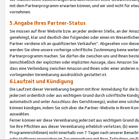
mit dem Partnerprogramm erwarten können, und wir sind nicht für etwa
vornehmen.
5.Angabe Ihres Partner-Status
Sie müssen auf Ihrer Website bzw. an jeder anderen Stelle, an der Am
genehmigt, klar und deutlich den folgenden oder einen im Wesentlichen
Partner verdiene ich an qualifizierten Verkäufen“. Abgesehen von die
werden Sie ohne unsere vorherige schriftliche Zustimmung keine weite
Partnerprogramm machen. Sie dürfen die zwischen uns und Ihnen best
(einschließlich der expliziten oder impliziten Aussage, dass Amazon Si
dass eine Verbindung zwischen Amazon und Ihnen oder einer anderen natü
vorliegenden Vereinbarung ausdrücklich gestattet ist.
6.Laufzeit und Kündigung
Die Laufzeit dieser Vereinbarung beginnt mit Ihrer Anmeldung für die 
jederzeit ordentlich oder aus wichtigem Grund durch schriftliche Kündi
automatisch und unter Ausschluss des Gerichtswegs), wobei eine solch
können kündigen, indem Sie sich über die Partner-Website in Ihrem Ko
auswählen.
Ferner können wir diese Vereinbarung jederzeit aus wichtigem Grund dur
Sie Ihre Pflichten aus dieser Vereinbarung erheblich verletzen; (b) wen
Programmrichtlinien) nicht innerhalb von 7 Tagen nach unserer Benachr
oder Haftungsansprüchen im Zusammenhang mit Ihrer Teilnahme am Pa