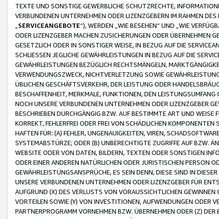
TEXTE UND SONSTIGE GEWERBLICHE SCHUTZRECHTE, INFORMATIONE
VERBUNDENEN UNTERNEHMEN ODER LIZENZGEBERN IM RAHMEN DES
„
SERVICEANGEBOTE
“), WERDEN „WIE BESEHEN“ UND „WIE VERFÜ
ODER LIZENZGEBER MACHEN ZUSICHERUNGEN ODER ÜBERNEHMEN GEW
GESETZLICH ODER IN SONSTIGER WEISE, IN BEZUG AUF DIE SERVI
SCHLIESSEN JEGLICHE GEWÄHRLEISTUNGEN IN BEZUG AUF DIE SERVI
GEWÄHRLEISTUNGEN BEZÜGLICH RECHTSMÄNGELN, MARKTGÄNGIGKEIT
VERWENDUNGSZWECK, NICHTVERLETZUNG SOWIE GEWÄHRLEISTUNGEN 
ÜBLICHEN GESCHÄFTSVERKEHR, DER LEISTUNG ODER HANDELSBRÄUCH
BESCHAFFENHEIT, MERKMALE, FUNKTIONEN, DEN LEISTUNGSUMFANG 
NOCH UNSERE VERBUNDENEN UNTERNEHMEN ODER LIZENZGEBER GEWÄ
BESCHRIEBEN DURCHGÄNGIG BZW. AUF BESTIMMTE ART UND WEISE
KORREKT, FEHLERFREI ODER FREI VON SCHÄDLICHEN KOMPONENTEN
HAFTEN FÜR: (A) FEHLER, UNGENAUIGKEITEN, VIREN, SCHADSOFTW
SYSTEMABSTÜRZE; ODER (B) UNBERECHTIGTE ZUGRIFFE AUF BZW. 
WEBSITE ODER VON DATEN, BILDERN, TEXTEN ODER SONSTIGEN INF
ODER EINER ANDEREN NATÜRLICHEN ODER JURISTISCHEN PERSON OD
GEWÄHRLEISTUNGSANSPRÜCHE, ES SEIN DENN, DIESE SIND IN DIES
UNSERE VERBUNDENEN UNTERNEHMEN ODER LIZENZGEBER FÜR EN
AUFGRUND (X) DES VERLUSTS VON VORAUSSICHTLICHEN GEWINNEN
VORTEILEN SOWIE (Y) VON INVESTITIONEN, AUFWENDUNGEN ODER VE
PARTNERPROGRAMM VORNEHMEN BZW. ÜBERNEHMEN ODER (Z) DER 