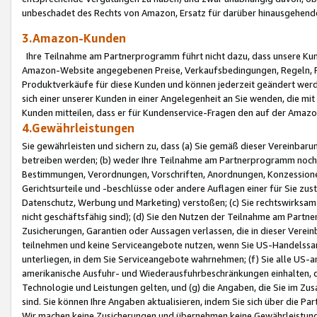
unbeschadet des Rechts von Amazon, Ersatz für darüber hinausgehen
3.Amazon-Kunden
Ihre Teilnahme am Partnerprogramm führt nicht dazu, dass unsere Kun
Amazon-Website angegebenen Preise, Verkaufsbedingungen, Regeln, Ri
Produktverkäufe für diese Kunden und können jederzeit geändert werde
sich einer unserer Kunden in einer Angelegenheit an Sie wenden, die 
Kunden mitteilen, dass er für Kundenservice-Fragen den auf der Ama
4.Gewährleistungen
Sie gewährleisten und sichern zu, dass (a) Sie gemäß dieser Vereinba
betreiben werden; (b) weder Ihre Teilnahme am Partnerprogramm noch d
Bestimmungen, Verordnungen, Vorschriften, Anordnungen, Konzessionen,
Gerichtsurteile und -beschlüsse oder andere Auflagen einer für Sie zu
Datenschutz, Werbung und Marketing) verstoßen; (c) Sie rechtswirksam 
nicht geschäftsfähig sind); (d) Sie den Nutzen der Teilnahme am Partne
Zusicherungen, Garantien oder Aussagen verlassen, die in dieser Verein
teilnehmen und keine Serviceangebote nutzen, wenn Sie US-Handelssa
unterliegen, in dem Sie Serviceangebote wahrnehmen; (f) Sie alle US
amerikanische Ausfuhr- und Wiederausfuhrbeschränkungen einhalten, 
Technologie und Leistungen gelten, und (g) die Angaben, die Sie im 
sind. Sie können Ihre Angaben aktualisieren, indem Sie sich über die 
Wir machen keine Zusicherungen und übernehmen keine Gewährleistun