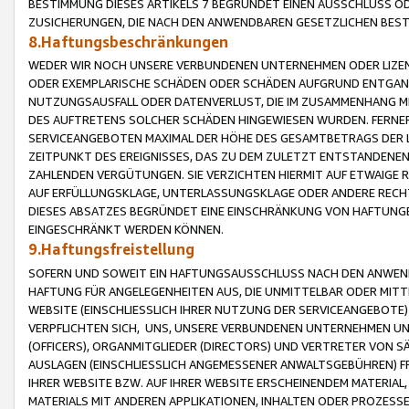
BESTIMMUNG DIESES ARTIKELS 7 BEGRÜNDET EINEN AUSSCHLUSS 
ZUSICHERUNGEN, DIE NACH DEN ANWENDBAREN GESETZLICHEN BE
8.Haftungsbeschränkungen
WEDER WIR NOCH UNSERE VERBUNDENEN UNTERNEHMEN ODER LIZEN
ODER EXEMPLARISCHE SCHÄDEN ODER SCHÄDEN AUFGRUND ENTGANG
NUTZUNGSAUSFALL ODER DATENVERLUST, DIE IM ZUSAMMENHANG MI
DES AUFTRETENS SOLCHER SCHÄDEN HINGEWIESEN WURDEN. FERN
SERVICEANGEBOTEN MAXIMAL DER HÖHE DES GESAMTBETRAGS DER 
ZEITPUNKT DES EREIGNISSES, DAS ZU DEM ZULETZT ENTSTANDENE
ZAHLENDEN VERGÜTUNGEN. SIE VERZICHTEN HIERMIT AUF ETWAIGE 
AUF ERFÜLLUNGSKLAGE, UNTERLASSUNGSKLAGE ODER ANDERE RECHT
DIESES ABSATZES BEGRÜNDET EINE EINSCHRÄNKUNG VON HAFTUNG
EINGESCHRÄNKT WERDEN KÖNNEN.
9.Haftungsfreistellung
SOFERN UND SOWEIT EIN HAFTUNGSAUSSCHLUSS NACH DEN ANWENDB
HAFTUNG FÜR ANGELEGENHEITEN AUS, DIE UNMITTELBAR ODER MITT
WEBSITE (EINSCHLIESSLICH IHRER NUTZUNG DER SERVICEANGEBOTE)
VERPFLICHTEN SICH, UNS, UNSERE VERBUNDENEN UNTERNEHMEN UN
(OFFICERS), ORGANMITGLIEDER (DIRECTORS) UND VERTRETER VON 
AUSLAGEN (EINSCHLIESSLICH ANGEMESSENER ANWALTSGEBÜHREN) FR
IHRER WEBSITE BZW. AUF IHRER WEBSITE ERSCHEINENDEM MATERIAL
MATERIALS MIT ANDEREN APPLIKATIONEN, INHALTEN ODER PROZESSE