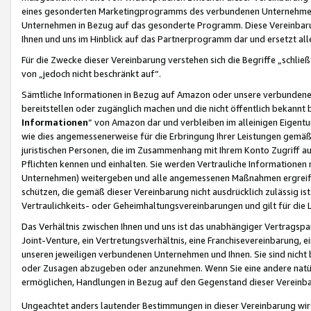
eines gesonderten Marketingprogramms des verbundenen Unternehmens
Unternehmen in Bezug auf das gesonderte Programm. Diese Vereinbarung
Ihnen und uns im Hinblick auf das Partnerprogramm dar und ersetzt al
Für die Zwecke dieser Vereinbarung verstehen sich die Begriffe „schließ
von „jedoch nicht beschränkt auf“.
Sämtliche Informationen in Bezug auf Amazon oder unsere verbunde
bereitstellen oder zugänglich machen und die nicht öffentlich bekannt bz
Informationen
“ von Amazon dar und verbleiben im alleinigen Eigent
wie dies angemessenerweise für die Erbringung Ihrer Leistungen gemäß d
juristischen Personen, die im Zusammenhang mit Ihrem Konto Zugriff au
Pflichten kennen und einhalten. Sie werden Vertrauliche Informationen 
Unternehmen) weitergeben und alle angemessenen Maßnahmen ergreifen
schützen, die gemäß dieser Vereinbarung nicht ausdrücklich zulässig is
Vertraulichkeits- oder Geheimhaltungsvereinbarungen und gilt für die
Das Verhältnis zwischen Ihnen und uns ist das unabhängiger Vertragspa
Joint-Venture, ein Vertretungsverhältnis, eine Franchisevereinbarung, 
unseren jeweiligen verbundenen Unternehmen und Ihnen. Sie sind ni
oder Zusagen abzugeben oder anzunehmen. Wenn Sie eine andere natürli
ermöglichen, Handlungen in Bezug auf den Gegenstand dieser Vereinbar
Ungeachtet anders lautender Bestimmungen in dieser Vereinbarung wird