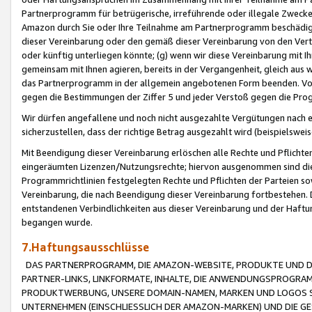
Partnerprogramm für betrügerische, irreführende oder illegale Zwecke
Amazon durch Sie oder Ihre Teilnahme am Partnerprogramm beschädig
dieser Vereinbarung oder den gemäß dieser Vereinbarung von den Vertr
oder künftig unterliegen könnte; (g) wenn wir diese Vereinbarung mit I
gemeinsam mit Ihnen agieren, bereits in der Vergangenheit, gleich aus
das Partnerprogramm in der allgemein angebotenen Form beenden. Vors
gegen die Bestimmungen der Ziffer 5 und jeder Verstoß gegen die Prog
Wir dürfen angefallene und noch nicht ausgezahlte Vergütungen nach 
sicherzustellen, dass der richtige Betrag ausgezahlt wird (beispielsw
Mit Beendigung dieser Vereinbarung erlöschen alle Rechte und Pflichte
eingeräumten Lizenzen/Nutzungsrechte; hiervon ausgenommen sind die in 
Programmrichtlinien festgelegten Rechte und Pflichten der Parteien sow
Vereinbarung, die nach Beendigung dieser Vereinbarung fortbestehen. D
entstandenen Verbindlichkeiten aus dieser Vereinbarung und der Haft
begangen wurde.
7.Haftungsausschlüsse
DAS PARTNERPROGRAMM, DIE AMAZON-WEBSITE, PRODUKTE UND DI
PARTNER-LINKS, LINKFORMATE, INHALTE, DIE ANWENDUNGSPROGR
PRODUKTWERBUNG, UNSERE DOMAIN-NAMEN, MARKEN UND LOGOS S
UNTERNEHMEN (EINSCHLIESSLICH DER AMAZON-MARKEN) UND DIE GE