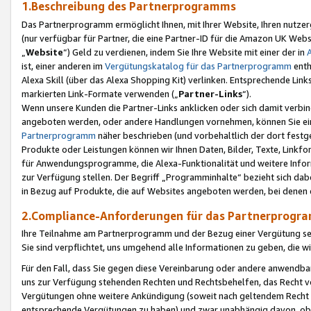
1.Beschreibung des Partnerprogramms
Das Partnerprogramm ermöglicht Ihnen, mit Ihrer Website, Ihren nutzer
(nur verfügbar für Partner, die eine Partner-ID für die Amazon UK We
„
Website
“) Geld zu verdienen, indem Sie Ihre Website mit einer der in
ist, einer anderen im
Vergütungskatalog für das Partnerprogramm
enth
Alexa Skill (über das Alexa Shopping Kit) verlinken. Entsprechende Lin
markierten Link-Formate verwenden („
Partner-Links
“).
Wenn unsere Kunden die Partner-Links anklicken oder sich damit verbi
angeboten werden, oder andere Handlungen vornehmen, können Sie eine
Partnerprogramm
näher beschrieben (und vorbehaltlich der dort festg
Produkte oder Leistungen können wir Ihnen Daten, Bilder, Texte, Linkfo
für Anwendungsprogramme, die Alexa-Funktionalität und weitere Inf
zur Verfügung stellen. Der Begriff „Programminhalte“ bezieht sich dabe
in Bezug auf Produkte, die auf Websites angeboten werden, bei denen 
2.Compliance-Anforderungen für das Partnerprog
Ihre Teilnahme am Partnerprogramm und der Bezug einer Vergütung setz
Sie sind verpflichtet, uns umgehend alle Informationen zu geben, die w
Für den Fall, dass Sie gegen diese Vereinbarung oder andere anwendba
uns zur Verfügung stehenden Rechten und Rechtsbehelfen, das Recht vo
Vergütungen ohne weitere Ankündigung (soweit nach geltendem Recht z
entsprechende Vergütungen zu haben) und zwar unabhängig davon, ob 