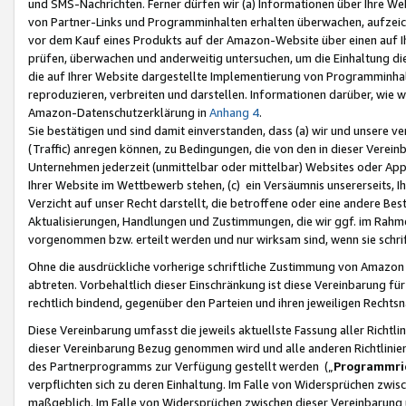
und SMS-Nachrichten. Ferner dürfen wir (a) Informationen über Ihre We
von Partner-Links und Programminhalten erhalten überwachen, aufzei
vor dem Kauf eines Produkts auf der Amazon-Website über einen auf Ih
prüfen, überwachen und anderweitig untersuchen, um die Einhaltung dies
die auf Ihrer Website dargestellte Implementierung von Programminhalt
reproduzieren, verbreiten und darstellen. Informationen darüber, wie w
Amazon-Datenschutzerklärung in
Anhang 4
.
Sie bestätigen und sind damit einverstanden, dass (a) wir und unsere 
(Traffic) anregen können, zu Bedingungen, die von den in dieser Vere
Unternehmen jederzeit (unmittelbar oder mittelbar) Websites oder Appl
Ihrer Website im Wettbewerb stehen, (c) ein Versäumnis unsererseits, I
Verzicht auf unser Recht darstellt, die betroffene oder eine andere B
Aktualisierungen, Handlungen und Zustimmungen, die wir ggf. im Rahme
vorgenommen bzw. erteilt werden und nur wirksam sind, wenn sie schri
Ohne die ausdrückliche vorherige schriftliche Zustimmung von Amazon
abtreten. Vorbehaltlich dieser Einschränkung ist diese Vereinbarung f
rechtlich bindend, gegenüber den Parteien und ihren jeweiligen Rech
Diese Vereinbarung umfasst die jeweils aktuellste Fassung aller Richtli
dieser Vereinbarung Bezug genommen wird und alle anderen Richtlinie
des Partnerprogramms zur Verfügung gestellt werden („
Programmric
verpflichten sich zu deren Einhaltung. Im Falle von Widersprüchen zwi
maßgeblich. Im Falle von Widersprüchen zwischen dieser Vereinbarun