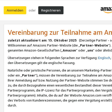
Anmelden
Registrieren
oder
Vereinbarung zur Teilnahme am 
zuletzt aktualisiert am
:
15. Oktober 2025
(Derzeitige Partner - 
Willkommen auf Amazons Partner-Website (die „
Partner-Website
“)
genannten Amazon-Gesellschaften („
Amazon
“ oder „
uns
“ oder ähnli
Übersetzungen stehen in folgenden Sprachen zur Verfügung :
Englisch
,
den Übersetzungen gilt die englische Fassung.
Natürliche oder juristische Personen, die an unserem Marketing-Partn
oder ein „
Partner
“), müssen die Vereinbarung zur Teilnahme am Ama
Ihrer Anmeldung auf bzw. Nutzung der Partner-Website stimmen Sie die
zu, die durch Bezugnahme einen wesentlichen Bestandteil dieser Verei
Partnerprogramm, die IP-Lizenz für das Partnerprogramm, den Vergütu
Partnerprogramm). Inhalte, die du auf der Website Amazon.com veröffe
des Verbots von Kundenrezensionen, die gegen eine Vergütung erstellt, 
durch.