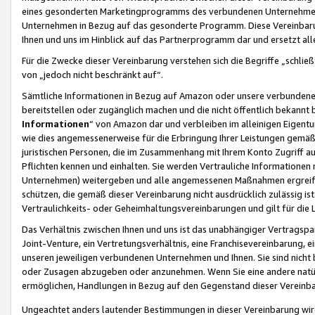
eines gesonderten Marketingprogramms des verbundenen Unternehmens
Unternehmen in Bezug auf das gesonderte Programm. Diese Vereinbarung
Ihnen und uns im Hinblick auf das Partnerprogramm dar und ersetzt al
Für die Zwecke dieser Vereinbarung verstehen sich die Begriffe „schließ
von „jedoch nicht beschränkt auf“.
Sämtliche Informationen in Bezug auf Amazon oder unsere verbunde
bereitstellen oder zugänglich machen und die nicht öffentlich bekannt bz
Informationen
“ von Amazon dar und verbleiben im alleinigen Eigent
wie dies angemessenerweise für die Erbringung Ihrer Leistungen gemäß d
juristischen Personen, die im Zusammenhang mit Ihrem Konto Zugriff au
Pflichten kennen und einhalten. Sie werden Vertrauliche Informationen 
Unternehmen) weitergeben und alle angemessenen Maßnahmen ergreifen
schützen, die gemäß dieser Vereinbarung nicht ausdrücklich zulässig is
Vertraulichkeits- oder Geheimhaltungsvereinbarungen und gilt für die
Das Verhältnis zwischen Ihnen und uns ist das unabhängiger Vertragspa
Joint-Venture, ein Vertretungsverhältnis, eine Franchisevereinbarung, 
unseren jeweiligen verbundenen Unternehmen und Ihnen. Sie sind ni
oder Zusagen abzugeben oder anzunehmen. Wenn Sie eine andere natürli
ermöglichen, Handlungen in Bezug auf den Gegenstand dieser Vereinbar
Ungeachtet anders lautender Bestimmungen in dieser Vereinbarung wird