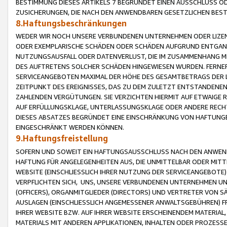
BESTIMMUNG DIESES ARTIKELS 7 BEGRÜNDET EINEN AUSSCHLUSS 
ZUSICHERUNGEN, DIE NACH DEN ANWENDBAREN GESETZLICHEN BE
8.Haftungsbeschränkungen
WEDER WIR NOCH UNSERE VERBUNDENEN UNTERNEHMEN ODER LIZEN
ODER EXEMPLARISCHE SCHÄDEN ODER SCHÄDEN AUFGRUND ENTGANG
NUTZUNGSAUSFALL ODER DATENVERLUST, DIE IM ZUSAMMENHANG MI
DES AUFTRETENS SOLCHER SCHÄDEN HINGEWIESEN WURDEN. FERN
SERVICEANGEBOTEN MAXIMAL DER HÖHE DES GESAMTBETRAGS DER 
ZEITPUNKT DES EREIGNISSES, DAS ZU DEM ZULETZT ENTSTANDENE
ZAHLENDEN VERGÜTUNGEN. SIE VERZICHTEN HIERMIT AUF ETWAIGE 
AUF ERFÜLLUNGSKLAGE, UNTERLASSUNGSKLAGE ODER ANDERE RECHT
DIESES ABSATZES BEGRÜNDET EINE EINSCHRÄNKUNG VON HAFTUNG
EINGESCHRÄNKT WERDEN KÖNNEN.
9.Haftungsfreistellung
SOFERN UND SOWEIT EIN HAFTUNGSAUSSCHLUSS NACH DEN ANWENDB
HAFTUNG FÜR ANGELEGENHEITEN AUS, DIE UNMITTELBAR ODER MITT
WEBSITE (EINSCHLIESSLICH IHRER NUTZUNG DER SERVICEANGEBOTE)
VERPFLICHTEN SICH, UNS, UNSERE VERBUNDENEN UNTERNEHMEN UN
(OFFICERS), ORGANMITGLIEDER (DIRECTORS) UND VERTRETER VON 
AUSLAGEN (EINSCHLIESSLICH ANGEMESSENER ANWALTSGEBÜHREN) FR
IHRER WEBSITE BZW. AUF IHRER WEBSITE ERSCHEINENDEM MATERIAL
MATERIALS MIT ANDEREN APPLIKATIONEN, INHALTEN ODER PROZESSE