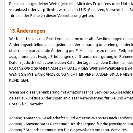
Parteien in irgendeiner Weise (einschließlich des Ergreifens oder Unt
veranlasst oder verpflichtet wird, die mit US-Gesetzen, Vorschriften,
für eine der Parteien dieser Vereinbarung gelten.
13.Änderungen
Wir behalten uns das Recht vor, einzelne oder alle Bestimmungen diese
Änderungsmitteilung, eine geänderte Vereinbarung oder eine geänderte 
über die entsprechende Änderung per E-Mail an Ihre zu diesem Zeitpun
ausgenommen etwaige Erhöhungen der Standardvergütung im Rahmen
Datum, jedoch frühestens sieben Kalendertage nach dem Datum, an de
PARTNERPROGRAMM NACH DEM DATUM DES WIRKSAMWERDENS DER Ä
WENN SIE MIT EINER ÄNDERUNG NICHT EINVERSTANDEN SIND, HABEN S
KÜNDIGEN.
Wenn Sie diese Vereinbarung mit Amazon France Services SAS geschlo
gelten zukünftige Änderungen an dieser Vereinbarung für Sie und Ama
Core S.à r.l. bezieht.
Anhang 1Amazon-Gesellschaften und Amazon-Websites nach Ländern
Anhang 2Anwendbares Recht und Streitbeilegung für die jeweiligen 
Anhang 3Steuerbestimmungen für die jeweiligen Amazon-Websites