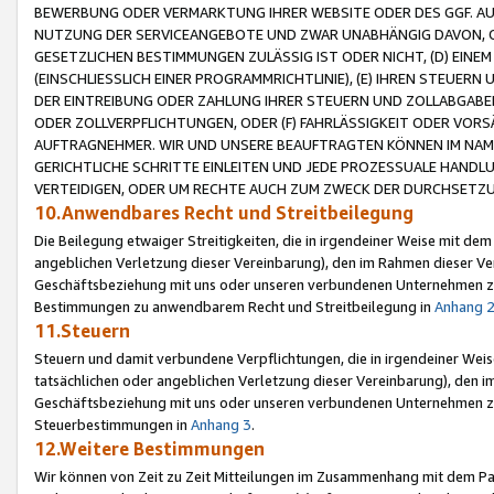
BEWERBUNG ODER VERMARKTUNG IHRER WEBSITE ODER DES GGF. AUF 
NUTZUNG DER SERVICEANGEBOTE UND ZWAR UNABHÄNGIG DAVON, O
GESETZLICHEN BESTIMMUNGEN ZULÄSSIG IST ODER NICHT, (D) EINE
(EINSCHLIESSLICH EINER PROGRAMMRICHTLINIE), (E) IHREN STEUER
DER EINTREIBUNG ODER ZAHLUNG IHRER STEUERN UND ZOLLABGAB
ODER ZOLLVERPFLICHTUNGEN, ODER (F) FAHRLÄSSIGKEIT ODER VORS
AUFTRAGNEHMER. WIR UND UNSERE BEAUFTRAGTEN KÖNNEN IM NAME
GERICHTLICHE SCHRITTE EINLEITEN UND JEDE PROZESSUALE HAND
VERTEIDIGEN, ODER UM RECHTE AUCH ZUM ZWECK DER DURCHSETZU
10.Anwendbares Recht und Streitbeilegung
Die Beilegung etwaiger Streitigkeiten, die in irgendeiner Weise mit de
angeblichen Verletzung dieser Vereinbarung), den im Rahmen dieser Ve
Geschäftsbeziehung mit uns oder unseren verbundenen Unternehmen zu
Bestimmungen zu anwendbarem Recht und Streitbeilegung in
Anhang 
11.Steuern
Steuern und damit verbundene Verpflichtungen, die in irgendeiner Wei
tatsächlichen oder angeblichen Verletzung dieser Vereinbarung), den 
Geschäftsbeziehung mit uns oder unseren verbundenen Unternehmen z
Steuerbestimmungen in
Anhang 3
.
12.Weitere Bestimmungen
Wir können von Zeit zu Zeit Mitteilungen im Zusammenhang mit dem Par