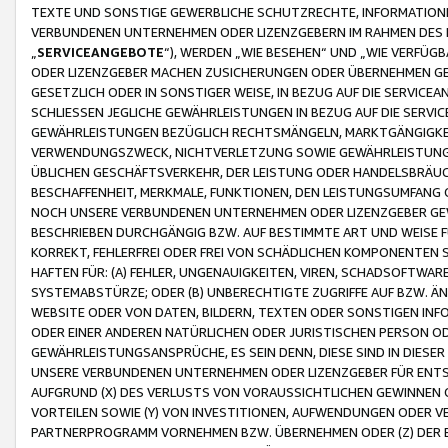
TEXTE UND SONSTIGE GEWERBLICHE SCHUTZRECHTE, INFORMATIONE
VERBUNDENEN UNTERNEHMEN ODER LIZENZGEBERN IM RAHMEN DES
„
SERVICEANGEBOTE
“), WERDEN „WIE BESEHEN“ UND „WIE VERFÜ
ODER LIZENZGEBER MACHEN ZUSICHERUNGEN ODER ÜBERNEHMEN GEW
GESETZLICH ODER IN SONSTIGER WEISE, IN BEZUG AUF DIE SERVI
SCHLIESSEN JEGLICHE GEWÄHRLEISTUNGEN IN BEZUG AUF DIE SERVI
GEWÄHRLEISTUNGEN BEZÜGLICH RECHTSMÄNGELN, MARKTGÄNGIGKEIT
VERWENDUNGSZWECK, NICHTVERLETZUNG SOWIE GEWÄHRLEISTUNGEN 
ÜBLICHEN GESCHÄFTSVERKEHR, DER LEISTUNG ODER HANDELSBRÄUCH
BESCHAFFENHEIT, MERKMALE, FUNKTIONEN, DEN LEISTUNGSUMFANG 
NOCH UNSERE VERBUNDENEN UNTERNEHMEN ODER LIZENZGEBER GEWÄ
BESCHRIEBEN DURCHGÄNGIG BZW. AUF BESTIMMTE ART UND WEISE
KORREKT, FEHLERFREI ODER FREI VON SCHÄDLICHEN KOMPONENTEN
HAFTEN FÜR: (A) FEHLER, UNGENAUIGKEITEN, VIREN, SCHADSOFTW
SYSTEMABSTÜRZE; ODER (B) UNBERECHTIGTE ZUGRIFFE AUF BZW. 
WEBSITE ODER VON DATEN, BILDERN, TEXTEN ODER SONSTIGEN INF
ODER EINER ANDEREN NATÜRLICHEN ODER JURISTISCHEN PERSON OD
GEWÄHRLEISTUNGSANSPRÜCHE, ES SEIN DENN, DIESE SIND IN DIES
UNSERE VERBUNDENEN UNTERNEHMEN ODER LIZENZGEBER FÜR EN
AUFGRUND (X) DES VERLUSTS VON VORAUSSICHTLICHEN GEWINNEN
VORTEILEN SOWIE (Y) VON INVESTITIONEN, AUFWENDUNGEN ODER VE
PARTNERPROGRAMM VORNEHMEN BZW. ÜBERNEHMEN ODER (Z) DER 