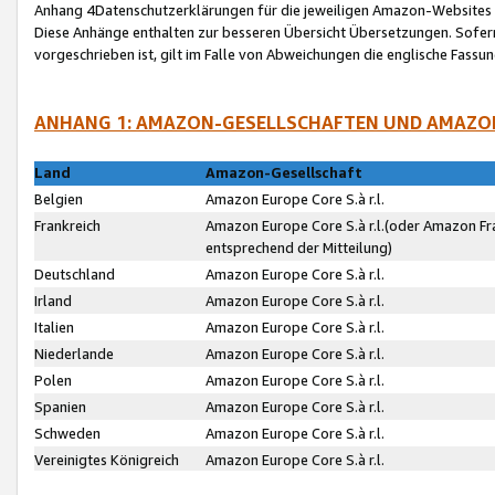
Anhang 4Datenschutzerklärungen für die jeweiligen Amazon-Websites
Diese Anhänge enthalten zur besseren Übersicht Übersetzungen. Sofe
vorgeschrieben ist, gilt im Falle von Abweichungen die englische Fass
ANHANG 1: AMAZON-GESELLSCHAFTEN UND AMAZO
Land
Amazon-Gesellschaft
Belgien
Amazon Europe Core S.à r.l.
Frankreich
Amazon Europe Core S.à r.l.(oder Amazon Fr
entsprechend der Mitteilung)
Deutschland
Amazon Europe Core S.à r.l.
Irland
Amazon Europe Core S.à r.l.
Italien
Amazon Europe Core S.à r.l.
Niederlande
Amazon Europe Core S.à r.l.
Polen
Amazon Europe Core S.à r.l.
Spanien
Amazon Europe Core S.à r.l.
Schweden
Amazon Europe Core S.à r.l.
Vereinigtes Königreich
Amazon Europe Core S.à r.l.