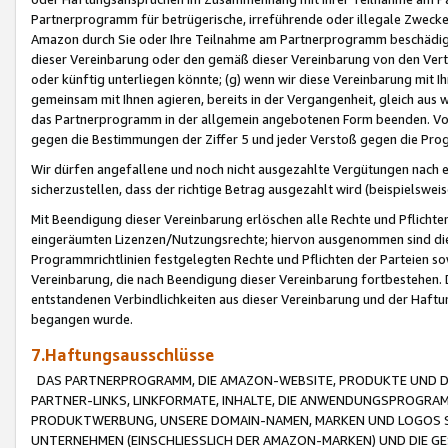
Partnerprogramm für betrügerische, irreführende oder illegale Zwecke
Amazon durch Sie oder Ihre Teilnahme am Partnerprogramm beschädig
dieser Vereinbarung oder den gemäß dieser Vereinbarung von den Vertr
oder künftig unterliegen könnte; (g) wenn wir diese Vereinbarung mit I
gemeinsam mit Ihnen agieren, bereits in der Vergangenheit, gleich aus
das Partnerprogramm in der allgemein angebotenen Form beenden. Vors
gegen die Bestimmungen der Ziffer 5 und jeder Verstoß gegen die Prog
Wir dürfen angefallene und noch nicht ausgezahlte Vergütungen nach 
sicherzustellen, dass der richtige Betrag ausgezahlt wird (beispielsw
Mit Beendigung dieser Vereinbarung erlöschen alle Rechte und Pflichte
eingeräumten Lizenzen/Nutzungsrechte; hiervon ausgenommen sind die in 
Programmrichtlinien festgelegten Rechte und Pflichten der Parteien sow
Vereinbarung, die nach Beendigung dieser Vereinbarung fortbestehen. D
entstandenen Verbindlichkeiten aus dieser Vereinbarung und der Haft
begangen wurde.
7.Haftungsausschlüsse
DAS PARTNERPROGRAMM, DIE AMAZON-WEBSITE, PRODUKTE UND DI
PARTNER-LINKS, LINKFORMATE, INHALTE, DIE ANWENDUNGSPROGR
PRODUKTWERBUNG, UNSERE DOMAIN-NAMEN, MARKEN UND LOGOS S
UNTERNEHMEN (EINSCHLIESSLICH DER AMAZON-MARKEN) UND DIE GE