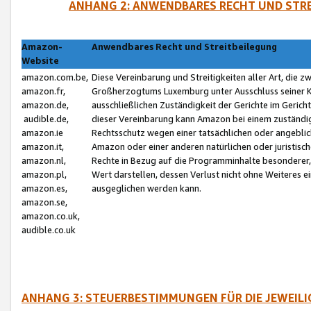
ANHANG 2: ANWENDBARES RECHT UND STRE
Amazon-
Anwendbares Recht und Streitbeilegung
Website
amazon.com.be,
Diese Vereinbarung und Streitigkeiten aller Art, die 
amazon.fr,
Großherzogtums Luxemburg unter Ausschluss seiner Kol
amazon.de,
ausschließlichen Zuständigkeit der Gerichte im Geri
audible.de,
dieser Vereinbarung kann Amazon bei einem zuständig
amazon.ie
Rechtsschutz wegen einer tatsächlichen oder angebli
amazon.it,
Amazon oder einer anderen natürlichen oder juristisc
amazon.nl,
Rechte in Bezug auf die Programminhalte besonderer,
amazon.pl,
Wert darstellen, dessen Verlust nicht ohne Weiteres e
amazon.es,
ausgeglichen werden kann.
amazon.se,
amazon.co.uk,
audible.co.uk
ANHANG 3: STEUERBESTIMMUNGEN FÜR DIE JEWEIL