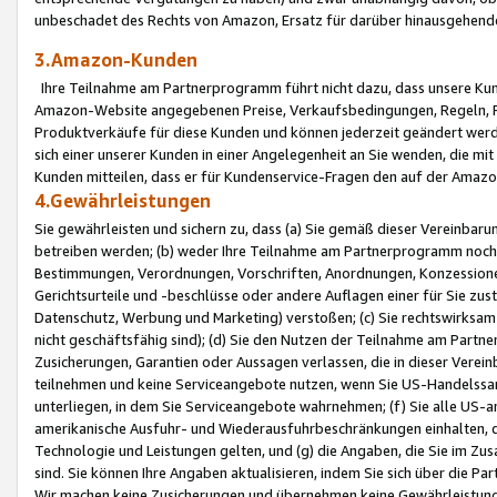
unbeschadet des Rechts von Amazon, Ersatz für darüber hinausgehen
3.Amazon-Kunden
Ihre Teilnahme am Partnerprogramm führt nicht dazu, dass unsere Kun
Amazon-Website angegebenen Preise, Verkaufsbedingungen, Regeln, Ri
Produktverkäufe für diese Kunden und können jederzeit geändert werde
sich einer unserer Kunden in einer Angelegenheit an Sie wenden, die 
Kunden mitteilen, dass er für Kundenservice-Fragen den auf der Ama
4.Gewährleistungen
Sie gewährleisten und sichern zu, dass (a) Sie gemäß dieser Vereinba
betreiben werden; (b) weder Ihre Teilnahme am Partnerprogramm noch d
Bestimmungen, Verordnungen, Vorschriften, Anordnungen, Konzessionen,
Gerichtsurteile und -beschlüsse oder andere Auflagen einer für Sie zu
Datenschutz, Werbung und Marketing) verstoßen; (c) Sie rechtswirksam 
nicht geschäftsfähig sind); (d) Sie den Nutzen der Teilnahme am Partne
Zusicherungen, Garantien oder Aussagen verlassen, die in dieser Verein
teilnehmen und keine Serviceangebote nutzen, wenn Sie US-Handelssa
unterliegen, in dem Sie Serviceangebote wahrnehmen; (f) Sie alle US
amerikanische Ausfuhr- und Wiederausfuhrbeschränkungen einhalten, 
Technologie und Leistungen gelten, und (g) die Angaben, die Sie im 
sind. Sie können Ihre Angaben aktualisieren, indem Sie sich über die 
Wir machen keine Zusicherungen und übernehmen keine Gewährleistun