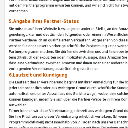
mit dem Partnerprogramm erwarten können, und wir sind nicht für etwa
vornehmen.
5.Angabe Ihres Partner-Status
Sie müssen auf Ihrer Website bzw. an jeder anderen Stelle, an der Am
genehmigt, klar und deutlich den folgenden oder einen im Wesentlichen
Partner verdiene ich an qualifizierten Verkäufen“. Abgesehen von die
werden Sie ohne unsere vorherige schriftliche Zustimmung keine weite
Partnerprogramm machen. Sie dürfen die zwischen uns und Ihnen best
(einschließlich der expliziten oder impliziten Aussage, dass Amazon Si
dass eine Verbindung zwischen Amazon und Ihnen oder einer anderen natü
vorliegenden Vereinbarung ausdrücklich gestattet ist.
6.Laufzeit und Kündigung
Die Laufzeit dieser Vereinbarung beginnt mit Ihrer Anmeldung für die 
jederzeit ordentlich oder aus wichtigem Grund durch schriftliche Kündi
automatisch und unter Ausschluss des Gerichtswegs), wobei eine solch
können kündigen, indem Sie sich über die Partner-Website in Ihrem Ko
auswählen.
Ferner können wir diese Vereinbarung jederzeit aus wichtigem Grund dur
Sie Ihre Pflichten aus dieser Vereinbarung erheblich verletzen; (b) wen
Programmrichtlinien) nicht innerhalb von 7 Tagen nach unserer Benachr
oder Haftungsansprüchen im Zusammenhang mit Ihrer Teilnahme am Pa