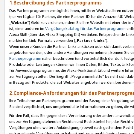
1.Beschreibung des Partnerprogramms
Das Partnerprogramm ermöglicht Ihnen, mit Ihrer Website, Ihren nutzer
(nur verfügbar für Partner, die eine Partner-ID für die Amazon UK We
„
Website
“) Geld zu verdienen, indem Sie Ihre Website mit einer der in
ist, einer anderen im
Vergütungskatalog für das Partnerprogramm
enth
Alexa Skill (über das Alexa Shopping Kit) verlinken. Entsprechende Lin
markierten Link-Formate verwenden („
Partner-Links
“).
Wenn unsere Kunden die Partner-Links anklicken oder sich damit verbi
angeboten werden, oder andere Handlungen vornehmen, können Sie eine
Partnerprogramm
näher beschrieben (und vorbehaltlich der dort festg
Produkte oder Leistungen können wir Ihnen Daten, Bilder, Texte, Linkfo
für Anwendungsprogramme, die Alexa-Funktionalität und weitere Inf
zur Verfügung stellen. Der Begriff „Programminhalte“ bezieht sich dabe
in Bezug auf Produkte, die auf Websites angeboten werden, bei denen 
2.Compliance-Anforderungen für das Partnerprog
Ihre Teilnahme am Partnerprogramm und der Bezug einer Vergütung setz
Sie sind verpflichtet, uns umgehend alle Informationen zu geben, die w
Für den Fall, dass Sie gegen diese Vereinbarung oder andere anwendba
uns zur Verfügung stehenden Rechten und Rechtsbehelfen, das Recht vo
Vergütungen ohne weitere Ankündigung (soweit nach geltendem Recht z
entsprechende Vergütungen zu haben) und zwar unabhängig davon, ob 