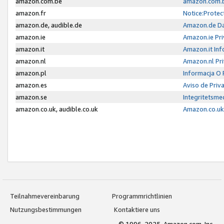
amazon.com.be
amazon.com.b
amazon.fr
Notice:Protec
amazon.de, audible.de
Amazon.de Da
amazon.ie
Amazon.ie Pri
amazon.it
Amazon.it Inf
amazon.nl
Amazon.nl Pri
amazon.pl
Informacja O
amazon.es
Aviso de Priv
amazon.se
Integritetsm
amazon.co.uk, audible.co.uk
Amazon.co.uk 
Teilnahmevereinbarung
Programmrichtlinien
Nutzungsbestimmungen
Kontaktiere uns