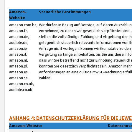
Amazon-
Steuerliche Bestimmungen
Website
amazon.com.be,
Wir dürfen in Bezug auf Beträge, auf deren Auszahlun
amazon.fr,
vornehmen, zu denen wir gesetzlich verpflichtet sind
amazon.de,
stellen die vollständige Zahlung und Abgeltung der 
audible.de,
gelegentlich steuerlich relevante Informationen von I
amazon.ie
Anfrage nicht vorlegen, können wir (kumulativ zu de
amazon.it,
Vergütung so lange einbehalten, bis Sie uns diese Inf
amazon.nl,
dass wir Sie betreffend nicht zur Einholung steuerlich 
amazon.pl,
könnten Sie gesetzlich verpflichtet sein, Amazon Meh
amazon.es,
Anforderungen an eine gültige MwSt.-Rechnung erfüllt
amazon.se,
zahlen.
amazon.co.uk,
audible.co.uk
ANHANG 4: DATENSCHUTZERKLÄRUNG FÜR DIE JEWE
Amazon-Website
Datenschutz