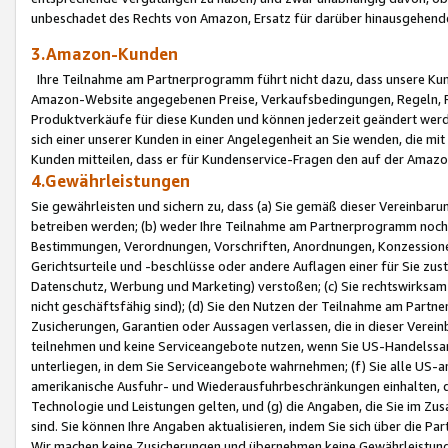
unbeschadet des Rechts von Amazon, Ersatz für darüber hinausgehen
3.Amazon-Kunden
Ihre Teilnahme am Partnerprogramm führt nicht dazu, dass unsere Kun
Amazon-Website angegebenen Preise, Verkaufsbedingungen, Regeln, Ri
Produktverkäufe für diese Kunden und können jederzeit geändert werde
sich einer unserer Kunden in einer Angelegenheit an Sie wenden, die 
Kunden mitteilen, dass er für Kundenservice-Fragen den auf der Ama
4.Gewährleistungen
Sie gewährleisten und sichern zu, dass (a) Sie gemäß dieser Vereinba
betreiben werden; (b) weder Ihre Teilnahme am Partnerprogramm noch d
Bestimmungen, Verordnungen, Vorschriften, Anordnungen, Konzessionen,
Gerichtsurteile und -beschlüsse oder andere Auflagen einer für Sie zu
Datenschutz, Werbung und Marketing) verstoßen; (c) Sie rechtswirksam 
nicht geschäftsfähig sind); (d) Sie den Nutzen der Teilnahme am Partne
Zusicherungen, Garantien oder Aussagen verlassen, die in dieser Verein
teilnehmen und keine Serviceangebote nutzen, wenn Sie US-Handelssa
unterliegen, in dem Sie Serviceangebote wahrnehmen; (f) Sie alle US
amerikanische Ausfuhr- und Wiederausfuhrbeschränkungen einhalten, 
Technologie und Leistungen gelten, und (g) die Angaben, die Sie im 
sind. Sie können Ihre Angaben aktualisieren, indem Sie sich über die 
Wir machen keine Zusicherungen und übernehmen keine Gewährleistun