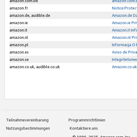
amazon.com.be
amazon.com.b
amazon.fr
Notice:Protec
amazon.de, audible.de
Amazon.de Da
amazon.ie
Amazon.ie Pri
amazon.it
Amazon.it Inf
amazon.nl
Amazon.nl Pri
amazon.pl
Informacja O
amazon.es
Aviso de Priv
amazon.se
Integritetsm
amazon.co.uk, audible.co.uk
Amazon.co.uk 
Teilnahmevereinbarung
Programmrichtlinien
Nutzungsbestimmungen
Kontaktiere uns