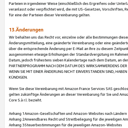
Parteien in irgendeiner Weise (einschließlich des Ergreifens oder Unt
veranlasst oder verpflichtet wird, die mit US-Gesetzen, Vorschriften,
für eine der Parteien dieser Vereinbarung gelten.
13.Änderungen
Wir behalten uns das Recht vor, einzelne oder alle Bestimmungen diese
Änderungsmitteilung, eine geänderte Vereinbarung oder eine geänderte 
über die entsprechende Änderung per E-Mail an Ihre zu diesem Zeitpun
ausgenommen etwaige Erhöhungen der Standardvergütung im Rahmen
Datum, jedoch frühestens sieben Kalendertage nach dem Datum, an de
PARTNERPROGRAMM NACH DEM DATUM DES WIRKSAMWERDENS DER Ä
WENN SIE MIT EINER ÄNDERUNG NICHT EINVERSTANDEN SIND, HABEN S
KÜNDIGEN.
Wenn Sie diese Vereinbarung mit Amazon France Services SAS geschlo
gelten zukünftige Änderungen an dieser Vereinbarung für Sie und Ama
Core S.à r.l. bezieht.
Anhang 1Amazon-Gesellschaften und Amazon-Websites nach Ländern
Anhang 2Anwendbares Recht und Streitbeilegung für die jeweiligen 
Anhang 3Steuerbestimmungen für die jeweiligen Amazon-Websites