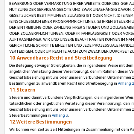
BEWERBUNG ODER VERMARKTUNG IHRER WEBSITE ODER DES GGF. AUF 
NUTZUNG DER SERVICEANGEBOTE UND ZWAR UNABHÄNGIG DAVON, O
GESETZLICHEN BESTIMMUNGEN ZULÄSSIG IST ODER NICHT, (D) EINE
(EINSCHLIESSLICH EINER PROGRAMMRICHTLINIE), (E) IHREN STEUER
DER EINTREIBUNG ODER ZAHLUNG IHRER STEUERN UND ZOLLABGAB
ODER ZOLLVERPFLICHTUNGEN, ODER (F) FAHRLÄSSIGKEIT ODER VORS
AUFTRAGNEHMER. WIR UND UNSERE BEAUFTRAGTEN KÖNNEN IM NAME
GERICHTLICHE SCHRITTE EINLEITEN UND JEDE PROZESSUALE HAND
VERTEIDIGEN, ODER UM RECHTE AUCH ZUM ZWECK DER DURCHSETZU
10.Anwendbares Recht und Streitbeilegung
Die Beilegung etwaiger Streitigkeiten, die in irgendeiner Weise mit de
angeblichen Verletzung dieser Vereinbarung), den im Rahmen dieser Ve
Geschäftsbeziehung mit uns oder unseren verbundenen Unternehmen zu
Bestimmungen zu anwendbarem Recht und Streitbeilegung in
Anhang 
11.Steuern
Steuern und damit verbundene Verpflichtungen, die in irgendeiner Wei
tatsächlichen oder angeblichen Verletzung dieser Vereinbarung), den 
Geschäftsbeziehung mit uns oder unseren verbundenen Unternehmen z
Steuerbestimmungen in
Anhang 3
.
12.Weitere Bestimmungen
Wir können von Zeit zu Zeit Mitteilungen im Zusammenhang mit dem Par