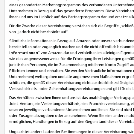
eines gesonderten Marketingprogramms des verbundenen Unternehmens
Unternehmen in Bezug auf das gesonderte Programm. Diese Vereinbarung
Ihnen und uns im Hinblick auf das Partnerprogramm dar und ersetzt al
Für die Zwecke dieser Vereinbarung verstehen sich die Begriffe „schließ
von „jedoch nicht beschränkt auf“.
Sämtliche Informationen in Bezug auf Amazon oder unsere verbunde
bereitstellen oder zugänglich machen und die nicht öffentlich bekannt bz
Informationen
“ von Amazon dar und verbleiben im alleinigen Eigent
wie dies angemessenerweise für die Erbringung Ihrer Leistungen gemäß d
juristischen Personen, die im Zusammenhang mit Ihrem Konto Zugriff au
Pflichten kennen und einhalten. Sie werden Vertrauliche Informationen 
Unternehmen) weitergeben und alle angemessenen Maßnahmen ergreifen
schützen, die gemäß dieser Vereinbarung nicht ausdrücklich zulässig is
Vertraulichkeits- oder Geheimhaltungsvereinbarungen und gilt für die
Das Verhältnis zwischen Ihnen und uns ist das unabhängiger Vertragspa
Joint-Venture, ein Vertretungsverhältnis, eine Franchisevereinbarung, 
unseren jeweiligen verbundenen Unternehmen und Ihnen. Sie sind ni
oder Zusagen abzugeben oder anzunehmen. Wenn Sie eine andere natürli
ermöglichen, Handlungen in Bezug auf den Gegenstand dieser Vereinbar
Ungeachtet anders lautender Bestimmungen in dieser Vereinbarung wird