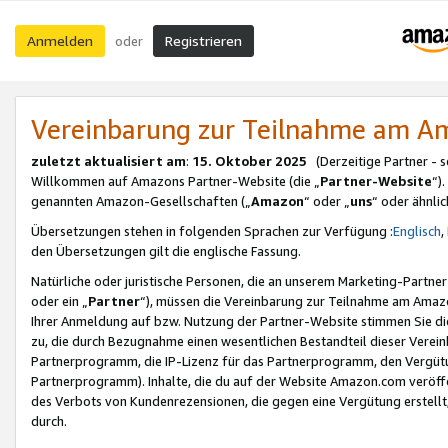
Anmelden
Registrieren
oder
Vereinbarung zur Teilnahme am 
zuletzt aktualisiert am
:
15. Oktober 2025
(Derzeitige Partner - 
Willkommen auf Amazons Partner-Website (die „
Partner-Website
“)
genannten Amazon-Gesellschaften („
Amazon
“ oder „
uns
“ oder ähnli
Übersetzungen stehen in folgenden Sprachen zur Verfügung :
Englisch
,
den Übersetzungen gilt die englische Fassung.
Natürliche oder juristische Personen, die an unserem Marketing-Partn
oder ein „
Partner
“), müssen die Vereinbarung zur Teilnahme am Ama
Ihrer Anmeldung auf bzw. Nutzung der Partner-Website stimmen Sie die
zu, die durch Bezugnahme einen wesentlichen Bestandteil dieser Verei
Partnerprogramm, die IP-Lizenz für das Partnerprogramm, den Vergütu
Partnerprogramm). Inhalte, die du auf der Website Amazon.com veröffe
des Verbots von Kundenrezensionen, die gegen eine Vergütung erstellt, 
durch.