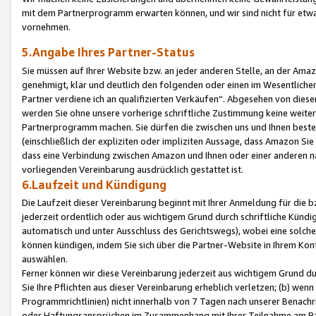
mit dem Partnerprogramm erwarten können, und wir sind nicht für etwa
vornehmen.
5.Angabe Ihres Partner-Status
Sie müssen auf Ihrer Website bzw. an jeder anderen Stelle, an der Am
genehmigt, klar und deutlich den folgenden oder einen im Wesentlichen
Partner verdiene ich an qualifizierten Verkäufen“. Abgesehen von die
werden Sie ohne unsere vorherige schriftliche Zustimmung keine weite
Partnerprogramm machen. Sie dürfen die zwischen uns und Ihnen best
(einschließlich der expliziten oder impliziten Aussage, dass Amazon Si
dass eine Verbindung zwischen Amazon und Ihnen oder einer anderen natü
vorliegenden Vereinbarung ausdrücklich gestattet ist.
6.Laufzeit und Kündigung
Die Laufzeit dieser Vereinbarung beginnt mit Ihrer Anmeldung für die 
jederzeit ordentlich oder aus wichtigem Grund durch schriftliche Kündi
automatisch und unter Ausschluss des Gerichtswegs), wobei eine solch
können kündigen, indem Sie sich über die Partner-Website in Ihrem Ko
auswählen.
Ferner können wir diese Vereinbarung jederzeit aus wichtigem Grund dur
Sie Ihre Pflichten aus dieser Vereinbarung erheblich verletzen; (b) wen
Programmrichtlinien) nicht innerhalb von 7 Tagen nach unserer Benachr
oder Haftungsansprüchen im Zusammenhang mit Ihrer Teilnahme am Pa