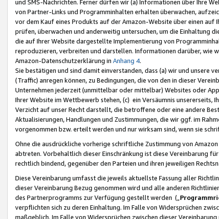
und SMS-Nachrichten. Ferner dürfen wir (a) Informationen über Ihre We
von Partner-Links und Programminhalten erhalten überwachen, aufzei
vor dem Kauf eines Produkts auf der Amazon-Website über einen auf Ih
prüfen, überwachen und anderweitig untersuchen, um die Einhaltung dies
die auf Ihrer Website dargestellte Implementierung von Programminhalt
reproduzieren, verbreiten und darstellen. Informationen darüber, wie w
Amazon-Datenschutzerklärung in
Anhang 4
.
Sie bestätigen und sind damit einverstanden, dass (a) wir und unsere 
(Traffic) anregen können, zu Bedingungen, die von den in dieser Vere
Unternehmen jederzeit (unmittelbar oder mittelbar) Websites oder Appl
Ihrer Website im Wettbewerb stehen, (c) ein Versäumnis unsererseits, I
Verzicht auf unser Recht darstellt, die betroffene oder eine andere B
Aktualisierungen, Handlungen und Zustimmungen, die wir ggf. im Rahme
vorgenommen bzw. erteilt werden und nur wirksam sind, wenn sie schri
Ohne die ausdrückliche vorherige schriftliche Zustimmung von Amazon
abtreten. Vorbehaltlich dieser Einschränkung ist diese Vereinbarung f
rechtlich bindend, gegenüber den Parteien und ihren jeweiligen Rech
Diese Vereinbarung umfasst die jeweils aktuellste Fassung aller Richtli
dieser Vereinbarung Bezug genommen wird und alle anderen Richtlinie
des Partnerprogramms zur Verfügung gestellt werden („
Programmric
verpflichten sich zu deren Einhaltung. Im Falle von Widersprüchen zwi
maßgeblich. Im Falle von Widersprüchen zwischen dieser Vereinbarun