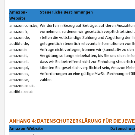
Amazon-
Steuerliche Bestimmungen
Website
amazon.com.be,
Wir dürfen in Bezug auf Beträge, auf deren Auszahlun
amazon.fr,
vornehmen, zu denen wir gesetzlich verpflichtet sind
amazon.de,
stellen die vollständige Zahlung und Abgeltung der 
audible.de,
gelegentlich steuerlich relevante Informationen von I
amazon.ie
Anfrage nicht vorlegen, können wir (kumulativ zu de
amazon.it,
Vergütung so lange einbehalten, bis Sie uns diese Inf
amazon.nl,
dass wir Sie betreffend nicht zur Einholung steuerlich 
amazon.pl,
könnten Sie gesetzlich verpflichtet sein, Amazon Meh
amazon.es,
Anforderungen an eine gültige MwSt.-Rechnung erfüllt
amazon.se,
zahlen.
amazon.co.uk,
audible.co.uk
ANHANG 4: DATENSCHUTZERKLÄRUNG FÜR DIE JEWE
Amazon-Website
Datenschutz