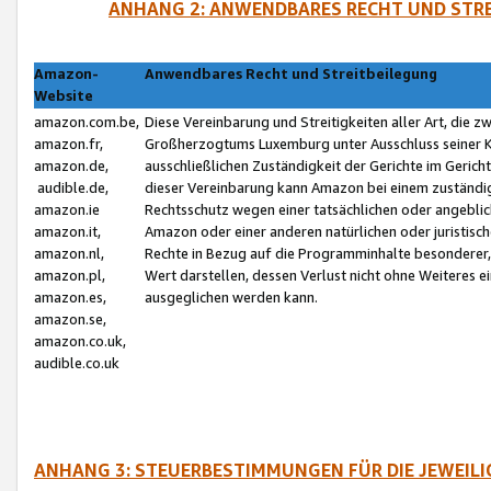
ANHANG 2: ANWENDBARES RECHT UND STRE
Amazon-
Anwendbares Recht und Streitbeilegung
Website
amazon.com.be,
Diese Vereinbarung und Streitigkeiten aller Art, die 
amazon.fr,
Großherzogtums Luxemburg unter Ausschluss seiner Kol
amazon.de,
ausschließlichen Zuständigkeit der Gerichte im Geri
audible.de,
dieser Vereinbarung kann Amazon bei einem zuständig
amazon.ie
Rechtsschutz wegen einer tatsächlichen oder angebli
amazon.it,
Amazon oder einer anderen natürlichen oder juristisc
amazon.nl,
Rechte in Bezug auf die Programminhalte besonderer,
amazon.pl,
Wert darstellen, dessen Verlust nicht ohne Weiteres e
amazon.es,
ausgeglichen werden kann.
amazon.se,
amazon.co.uk,
audible.co.uk
ANHANG 3: STEUERBESTIMMUNGEN FÜR DIE JEWEIL