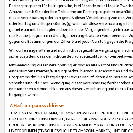
Partnerprogramm für betrügerische, irreführende oder illegale Zwecke
Amazon durch Sie oder Ihre Teilnahme am Partnerprogramm beschädig
dieser Vereinbarung oder den gemäß dieser Vereinbarung von den Vertr
oder künftig unterliegen könnte; (g) wenn wir diese Vereinbarung mit I
gemeinsam mit Ihnen agieren, bereits in der Vergangenheit, gleich aus
das Partnerprogramm in der allgemein angebotenen Form beenden. Vors
gegen die Bestimmungen der Ziffer 5 und jeder Verstoß gegen die Prog
Wir dürfen angefallene und noch nicht ausgezahlte Vergütungen nach 
sicherzustellen, dass der richtige Betrag ausgezahlt wird (beispielsw
Mit Beendigung dieser Vereinbarung erlöschen alle Rechte und Pflichte
eingeräumten Lizenzen/Nutzungsrechte; hiervon ausgenommen sind die in 
Programmrichtlinien festgelegten Rechte und Pflichten der Parteien sow
Vereinbarung, die nach Beendigung dieser Vereinbarung fortbestehen. D
entstandenen Verbindlichkeiten aus dieser Vereinbarung und der Haft
begangen wurde.
7.Haftungsausschlüsse
DAS PARTNERPROGRAMM, DIE AMAZON-WEBSITE, PRODUKTE UND DI
PARTNER-LINKS, LINKFORMATE, INHALTE, DIE ANWENDUNGSPROGR
PRODUKTWERBUNG, UNSERE DOMAIN-NAMEN, MARKEN UND LOGOS S
UNTERNEHMEN (EINSCHLIESSLICH DER AMAZON-MARKEN) UND DIE GE