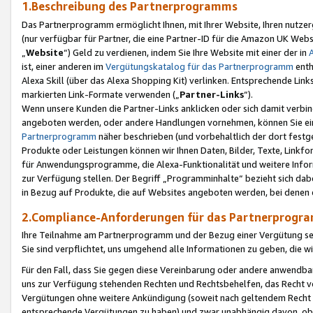
1.Beschreibung des Partnerprogramms
Das Partnerprogramm ermöglicht Ihnen, mit Ihrer Website, Ihren nutzer
(nur verfügbar für Partner, die eine Partner-ID für die Amazon UK We
„
Website
“) Geld zu verdienen, indem Sie Ihre Website mit einer der in
ist, einer anderen im
Vergütungskatalog für das Partnerprogramm
enth
Alexa Skill (über das Alexa Shopping Kit) verlinken. Entsprechende Lin
markierten Link-Formate verwenden („
Partner-Links
“).
Wenn unsere Kunden die Partner-Links anklicken oder sich damit verbi
angeboten werden, oder andere Handlungen vornehmen, können Sie eine
Partnerprogramm
näher beschrieben (und vorbehaltlich der dort festg
Produkte oder Leistungen können wir Ihnen Daten, Bilder, Texte, Linkfo
für Anwendungsprogramme, die Alexa-Funktionalität und weitere Inf
zur Verfügung stellen. Der Begriff „Programminhalte“ bezieht sich dabe
in Bezug auf Produkte, die auf Websites angeboten werden, bei denen 
2.Compliance-Anforderungen für das Partnerprog
Ihre Teilnahme am Partnerprogramm und der Bezug einer Vergütung setz
Sie sind verpflichtet, uns umgehend alle Informationen zu geben, die w
Für den Fall, dass Sie gegen diese Vereinbarung oder andere anwendba
uns zur Verfügung stehenden Rechten und Rechtsbehelfen, das Recht vo
Vergütungen ohne weitere Ankündigung (soweit nach geltendem Recht z
entsprechende Vergütungen zu haben) und zwar unabhängig davon, ob 