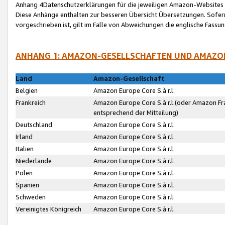
Anhang 4Datenschutzerklärungen für die jeweiligen Amazon-Websites
Diese Anhänge enthalten zur besseren Übersicht Übersetzungen. Sofe
vorgeschrieben ist, gilt im Falle von Abweichungen die englische Fass
ANHANG 1: AMAZON-GESELLSCHAFTEN UND AMAZO
Land
Amazon-Gesellschaft
Belgien
Amazon Europe Core S.à r.l.
Frankreich
Amazon Europe Core S.à r.l.(oder Amazon Fr
entsprechend der Mitteilung)
Deutschland
Amazon Europe Core S.à r.l.
Irland
Amazon Europe Core S.à r.l.
Italien
Amazon Europe Core S.à r.l.
Niederlande
Amazon Europe Core S.à r.l.
Polen
Amazon Europe Core S.à r.l.
Spanien
Amazon Europe Core S.à r.l.
Schweden
Amazon Europe Core S.à r.l.
Vereinigtes Königreich
Amazon Europe Core S.à r.l.