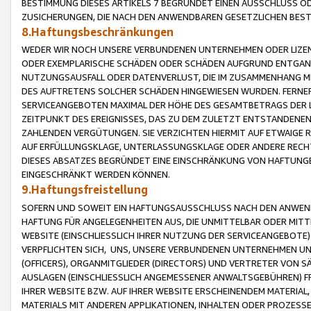
BESTIMMUNG DIESES ARTIKELS 7 BEGRÜNDET EINEN AUSSCHLUSS 
ZUSICHERUNGEN, DIE NACH DEN ANWENDBAREN GESETZLICHEN BE
8.Haftungsbeschränkungen
WEDER WIR NOCH UNSERE VERBUNDENEN UNTERNEHMEN ODER LIZEN
ODER EXEMPLARISCHE SCHÄDEN ODER SCHÄDEN AUFGRUND ENTGANG
NUTZUNGSAUSFALL ODER DATENVERLUST, DIE IM ZUSAMMENHANG MI
DES AUFTRETENS SOLCHER SCHÄDEN HINGEWIESEN WURDEN. FERN
SERVICEANGEBOTEN MAXIMAL DER HÖHE DES GESAMTBETRAGS DER 
ZEITPUNKT DES EREIGNISSES, DAS ZU DEM ZULETZT ENTSTANDENE
ZAHLENDEN VERGÜTUNGEN. SIE VERZICHTEN HIERMIT AUF ETWAIGE 
AUF ERFÜLLUNGSKLAGE, UNTERLASSUNGSKLAGE ODER ANDERE RECHT
DIESES ABSATZES BEGRÜNDET EINE EINSCHRÄNKUNG VON HAFTUNG
EINGESCHRÄNKT WERDEN KÖNNEN.
9.Haftungsfreistellung
SOFERN UND SOWEIT EIN HAFTUNGSAUSSCHLUSS NACH DEN ANWENDB
HAFTUNG FÜR ANGELEGENHEITEN AUS, DIE UNMITTELBAR ODER MITT
WEBSITE (EINSCHLIESSLICH IHRER NUTZUNG DER SERVICEANGEBOTE)
VERPFLICHTEN SICH, UNS, UNSERE VERBUNDENEN UNTERNEHMEN UN
(OFFICERS), ORGANMITGLIEDER (DIRECTORS) UND VERTRETER VON 
AUSLAGEN (EINSCHLIESSLICH ANGEMESSENER ANWALTSGEBÜHREN) FR
IHRER WEBSITE BZW. AUF IHRER WEBSITE ERSCHEINENDEM MATERIAL
MATERIALS MIT ANDEREN APPLIKATIONEN, INHALTEN ODER PROZESSE