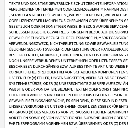
TEXTE UND SONSTIGE GEWERBLICHE SCHUTZRECHTE, INFORMATIONE
VERBUNDENEN UNTERNEHMEN ODER LIZENZGEBERN IM RAHMEN DES
„
SERVICEANGEBOTE
“), WERDEN „WIE BESEHEN“ UND „WIE VERFÜ
ODER LIZENZGEBER MACHEN ZUSICHERUNGEN ODER ÜBERNEHMEN GEW
GESETZLICH ODER IN SONSTIGER WEISE, IN BEZUG AUF DIE SERVI
SCHLIESSEN JEGLICHE GEWÄHRLEISTUNGEN IN BEZUG AUF DIE SERVI
GEWÄHRLEISTUNGEN BEZÜGLICH RECHTSMÄNGELN, MARKTGÄNGIGKEIT
VERWENDUNGSZWECK, NICHTVERLETZUNG SOWIE GEWÄHRLEISTUNGEN 
ÜBLICHEN GESCHÄFTSVERKEHR, DER LEISTUNG ODER HANDELSBRÄUCH
BESCHAFFENHEIT, MERKMALE, FUNKTIONEN, DEN LEISTUNGSUMFANG 
NOCH UNSERE VERBUNDENEN UNTERNEHMEN ODER LIZENZGEBER GEWÄ
BESCHRIEBEN DURCHGÄNGIG BZW. AUF BESTIMMTE ART UND WEISE
KORREKT, FEHLERFREI ODER FREI VON SCHÄDLICHEN KOMPONENTEN
HAFTEN FÜR: (A) FEHLER, UNGENAUIGKEITEN, VIREN, SCHADSOFTW
SYSTEMABSTÜRZE; ODER (B) UNBERECHTIGTE ZUGRIFFE AUF BZW. 
WEBSITE ODER VON DATEN, BILDERN, TEXTEN ODER SONSTIGEN INF
ODER EINER ANDEREN NATÜRLICHEN ODER JURISTISCHEN PERSON OD
GEWÄHRLEISTUNGSANSPRÜCHE, ES SEIN DENN, DIESE SIND IN DIES
UNSERE VERBUNDENEN UNTERNEHMEN ODER LIZENZGEBER FÜR EN
AUFGRUND (X) DES VERLUSTS VON VORAUSSICHTLICHEN GEWINNEN
VORTEILEN SOWIE (Y) VON INVESTITIONEN, AUFWENDUNGEN ODER VE
PARTNERPROGRAMM VORNEHMEN BZW. ÜBERNEHMEN ODER (Z) DER 