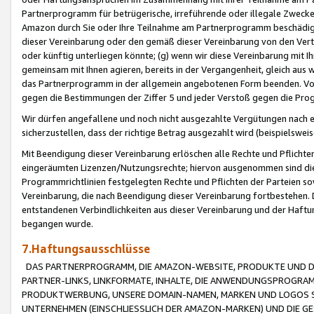
Partnerprogramm für betrügerische, irreführende oder illegale Zwecke
Amazon durch Sie oder Ihre Teilnahme am Partnerprogramm beschädig
dieser Vereinbarung oder den gemäß dieser Vereinbarung von den Vertr
oder künftig unterliegen könnte; (g) wenn wir diese Vereinbarung mit I
gemeinsam mit Ihnen agieren, bereits in der Vergangenheit, gleich aus
das Partnerprogramm in der allgemein angebotenen Form beenden. Vors
gegen die Bestimmungen der Ziffer 5 und jeder Verstoß gegen die Prog
Wir dürfen angefallene und noch nicht ausgezahlte Vergütungen nach 
sicherzustellen, dass der richtige Betrag ausgezahlt wird (beispielsw
Mit Beendigung dieser Vereinbarung erlöschen alle Rechte und Pflichte
eingeräumten Lizenzen/Nutzungsrechte; hiervon ausgenommen sind die in 
Programmrichtlinien festgelegten Rechte und Pflichten der Parteien sow
Vereinbarung, die nach Beendigung dieser Vereinbarung fortbestehen. D
entstandenen Verbindlichkeiten aus dieser Vereinbarung und der Haft
begangen wurde.
7.Haftungsausschlüsse
DAS PARTNERPROGRAMM, DIE AMAZON-WEBSITE, PRODUKTE UND DI
PARTNER-LINKS, LINKFORMATE, INHALTE, DIE ANWENDUNGSPROGR
PRODUKTWERBUNG, UNSERE DOMAIN-NAMEN, MARKEN UND LOGOS S
UNTERNEHMEN (EINSCHLIESSLICH DER AMAZON-MARKEN) UND DIE GE