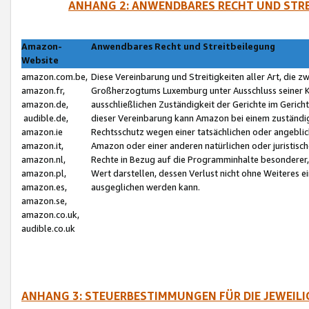
ANHANG 2: ANWENDBARES RECHT UND STRE
Amazon-
Anwendbares Recht und Streitbeilegung
Website
amazon.com.be,
Diese Vereinbarung und Streitigkeiten aller Art, die 
amazon.fr,
Großherzogtums Luxemburg unter Ausschluss seiner Kol
amazon.de,
ausschließlichen Zuständigkeit der Gerichte im Geri
audible.de,
dieser Vereinbarung kann Amazon bei einem zuständig
amazon.ie
Rechtsschutz wegen einer tatsächlichen oder angebli
amazon.it,
Amazon oder einer anderen natürlichen oder juristisc
amazon.nl,
Rechte in Bezug auf die Programminhalte besonderer,
amazon.pl,
Wert darstellen, dessen Verlust nicht ohne Weiteres e
amazon.es,
ausgeglichen werden kann.
amazon.se,
amazon.co.uk,
audible.co.uk
ANHANG 3: STEUERBESTIMMUNGEN FÜR DIE JEWEIL