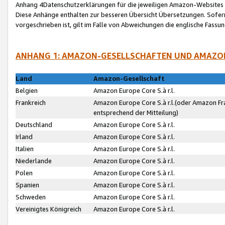
Anhang 4Datenschutzerklärungen für die jeweiligen Amazon-Websites
Diese Anhänge enthalten zur besseren Übersicht Übersetzungen. Sofe
vorgeschrieben ist, gilt im Falle von Abweichungen die englische Fass
ANHANG 1: AMAZON-GESELLSCHAFTEN UND AMAZO
Land
Amazon-Gesellschaft
Belgien
Amazon Europe Core S.à r.l.
Frankreich
Amazon Europe Core S.à r.l.(oder Amazon Fr
entsprechend der Mitteilung)
Deutschland
Amazon Europe Core S.à r.l.
Irland
Amazon Europe Core S.à r.l.
Italien
Amazon Europe Core S.à r.l.
Niederlande
Amazon Europe Core S.à r.l.
Polen
Amazon Europe Core S.à r.l.
Spanien
Amazon Europe Core S.à r.l.
Schweden
Amazon Europe Core S.à r.l.
Vereinigtes Königreich
Amazon Europe Core S.à r.l.