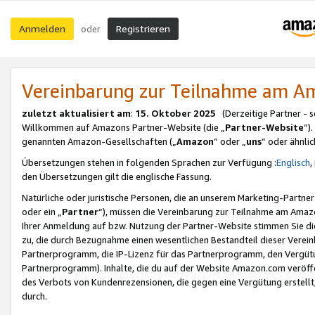
Anmelden
Registrieren
oder
Vereinbarung zur Teilnahme am 
zuletzt aktualisiert am
:
15. Oktober 2025
(Derzeitige Partner - 
Willkommen auf Amazons Partner-Website (die „
Partner-Website
“)
genannten Amazon-Gesellschaften („
Amazon
“ oder „
uns
“ oder ähnli
Übersetzungen stehen in folgenden Sprachen zur Verfügung :
Englisch
,
den Übersetzungen gilt die englische Fassung.
Natürliche oder juristische Personen, die an unserem Marketing-Partn
oder ein „
Partner
“), müssen die Vereinbarung zur Teilnahme am Ama
Ihrer Anmeldung auf bzw. Nutzung der Partner-Website stimmen Sie die
zu, die durch Bezugnahme einen wesentlichen Bestandteil dieser Verei
Partnerprogramm, die IP-Lizenz für das Partnerprogramm, den Vergütu
Partnerprogramm). Inhalte, die du auf der Website Amazon.com veröffe
des Verbots von Kundenrezensionen, die gegen eine Vergütung erstellt, 
durch.