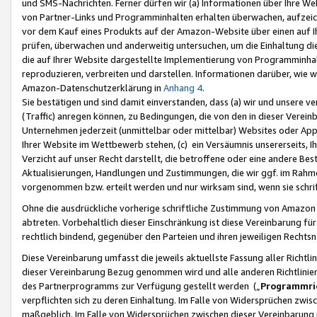
und SMS-Nachrichten. Ferner dürfen wir (a) Informationen über Ihre We
von Partner-Links und Programminhalten erhalten überwachen, aufzei
vor dem Kauf eines Produkts auf der Amazon-Website über einen auf Ih
prüfen, überwachen und anderweitig untersuchen, um die Einhaltung dies
die auf Ihrer Website dargestellte Implementierung von Programminhalt
reproduzieren, verbreiten und darstellen. Informationen darüber, wie w
Amazon-Datenschutzerklärung in
Anhang 4
.
Sie bestätigen und sind damit einverstanden, dass (a) wir und unsere 
(Traffic) anregen können, zu Bedingungen, die von den in dieser Vere
Unternehmen jederzeit (unmittelbar oder mittelbar) Websites oder Appl
Ihrer Website im Wettbewerb stehen, (c) ein Versäumnis unsererseits, I
Verzicht auf unser Recht darstellt, die betroffene oder eine andere B
Aktualisierungen, Handlungen und Zustimmungen, die wir ggf. im Rahme
vorgenommen bzw. erteilt werden und nur wirksam sind, wenn sie schri
Ohne die ausdrückliche vorherige schriftliche Zustimmung von Amazon
abtreten. Vorbehaltlich dieser Einschränkung ist diese Vereinbarung f
rechtlich bindend, gegenüber den Parteien und ihren jeweiligen Rech
Diese Vereinbarung umfasst die jeweils aktuellste Fassung aller Richtli
dieser Vereinbarung Bezug genommen wird und alle anderen Richtlinie
des Partnerprogramms zur Verfügung gestellt werden („
Programmric
verpflichten sich zu deren Einhaltung. Im Falle von Widersprüchen zwi
maßgeblich. Im Falle von Widersprüchen zwischen dieser Vereinbarun