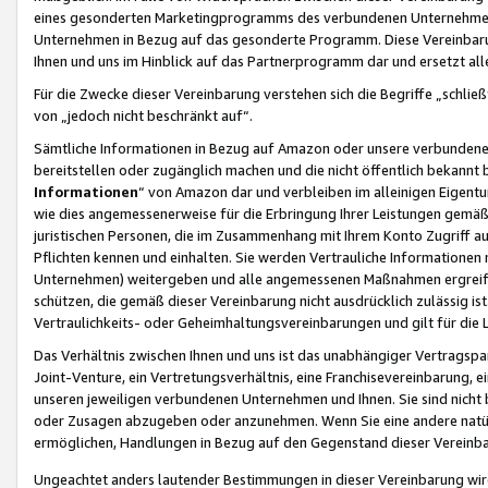
eines gesonderten Marketingprogramms des verbundenen Unternehmens
Unternehmen in Bezug auf das gesonderte Programm. Diese Vereinbarung
Ihnen und uns im Hinblick auf das Partnerprogramm dar und ersetzt al
Für die Zwecke dieser Vereinbarung verstehen sich die Begriffe „schließ
von „jedoch nicht beschränkt auf“.
Sämtliche Informationen in Bezug auf Amazon oder unsere verbunde
bereitstellen oder zugänglich machen und die nicht öffentlich bekannt bz
Informationen
“ von Amazon dar und verbleiben im alleinigen Eigent
wie dies angemessenerweise für die Erbringung Ihrer Leistungen gemäß d
juristischen Personen, die im Zusammenhang mit Ihrem Konto Zugriff au
Pflichten kennen und einhalten. Sie werden Vertrauliche Informationen 
Unternehmen) weitergeben und alle angemessenen Maßnahmen ergreifen
schützen, die gemäß dieser Vereinbarung nicht ausdrücklich zulässig is
Vertraulichkeits- oder Geheimhaltungsvereinbarungen und gilt für die
Das Verhältnis zwischen Ihnen und uns ist das unabhängiger Vertragspa
Joint-Venture, ein Vertretungsverhältnis, eine Franchisevereinbarung, 
unseren jeweiligen verbundenen Unternehmen und Ihnen. Sie sind ni
oder Zusagen abzugeben oder anzunehmen. Wenn Sie eine andere natürli
ermöglichen, Handlungen in Bezug auf den Gegenstand dieser Vereinbar
Ungeachtet anders lautender Bestimmungen in dieser Vereinbarung wird