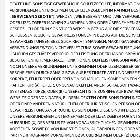
TEXTE UND SONSTIGE GEWERBLICHE SCHUTZRECHTE, INFORMATIONE
VERBUNDENEN UNTERNEHMEN ODER LIZENZGEBERN IM RAHMEN DES
„
SERVICEANGEBOTE
“), WERDEN „WIE BESEHEN“ UND „WIE VERFÜ
ODER LIZENZGEBER MACHEN ZUSICHERUNGEN ODER ÜBERNEHMEN GEW
GESETZLICH ODER IN SONSTIGER WEISE, IN BEZUG AUF DIE SERVI
SCHLIESSEN JEGLICHE GEWÄHRLEISTUNGEN IN BEZUG AUF DIE SERVI
GEWÄHRLEISTUNGEN BEZÜGLICH RECHTSMÄNGELN, MARKTGÄNGIGKEIT
VERWENDUNGSZWECK, NICHTVERLETZUNG SOWIE GEWÄHRLEISTUNGEN 
ÜBLICHEN GESCHÄFTSVERKEHR, DER LEISTUNG ODER HANDELSBRÄUCH
BESCHAFFENHEIT, MERKMALE, FUNKTIONEN, DEN LEISTUNGSUMFANG 
NOCH UNSERE VERBUNDENEN UNTERNEHMEN ODER LIZENZGEBER GEWÄ
BESCHRIEBEN DURCHGÄNGIG BZW. AUF BESTIMMTE ART UND WEISE
KORREKT, FEHLERFREI ODER FREI VON SCHÄDLICHEN KOMPONENTEN
HAFTEN FÜR: (A) FEHLER, UNGENAUIGKEITEN, VIREN, SCHADSOFTW
SYSTEMABSTÜRZE; ODER (B) UNBERECHTIGTE ZUGRIFFE AUF BZW. 
WEBSITE ODER VON DATEN, BILDERN, TEXTEN ODER SONSTIGEN INF
ODER EINER ANDEREN NATÜRLICHEN ODER JURISTISCHEN PERSON OD
GEWÄHRLEISTUNGSANSPRÜCHE, ES SEIN DENN, DIESE SIND IN DIES
UNSERE VERBUNDENEN UNTERNEHMEN ODER LIZENZGEBER FÜR EN
AUFGRUND (X) DES VERLUSTS VON VORAUSSICHTLICHEN GEWINNEN
VORTEILEN SOWIE (Y) VON INVESTITIONEN, AUFWENDUNGEN ODER VE
PARTNERPROGRAMM VORNEHMEN BZW. ÜBERNEHMEN ODER (Z) DER 