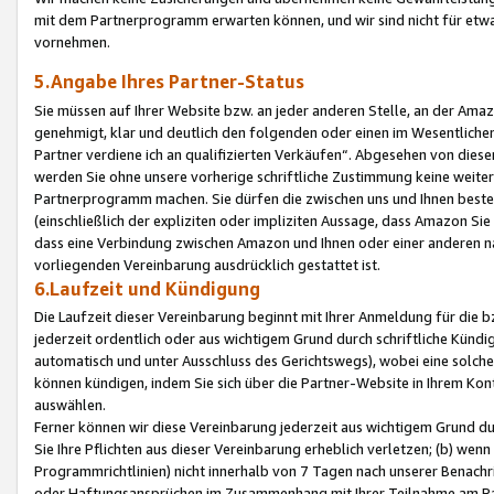
mit dem Partnerprogramm erwarten können, und wir sind nicht für etwa
vornehmen.
5.Angabe Ihres Partner-Status
Sie müssen auf Ihrer Website bzw. an jeder anderen Stelle, an der Am
genehmigt, klar und deutlich den folgenden oder einen im Wesentlichen
Partner verdiene ich an qualifizierten Verkäufen“. Abgesehen von die
werden Sie ohne unsere vorherige schriftliche Zustimmung keine weite
Partnerprogramm machen. Sie dürfen die zwischen uns und Ihnen best
(einschließlich der expliziten oder impliziten Aussage, dass Amazon Si
dass eine Verbindung zwischen Amazon und Ihnen oder einer anderen natü
vorliegenden Vereinbarung ausdrücklich gestattet ist.
6.Laufzeit und Kündigung
Die Laufzeit dieser Vereinbarung beginnt mit Ihrer Anmeldung für die 
jederzeit ordentlich oder aus wichtigem Grund durch schriftliche Kündi
automatisch und unter Ausschluss des Gerichtswegs), wobei eine solch
können kündigen, indem Sie sich über die Partner-Website in Ihrem Ko
auswählen.
Ferner können wir diese Vereinbarung jederzeit aus wichtigem Grund dur
Sie Ihre Pflichten aus dieser Vereinbarung erheblich verletzen; (b) wen
Programmrichtlinien) nicht innerhalb von 7 Tagen nach unserer Benachr
oder Haftungsansprüchen im Zusammenhang mit Ihrer Teilnahme am Pa