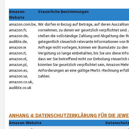
Amazon-
Steuerliche Bestimmungen
Website
amazon.com.be,
Wir dürfen in Bezug auf Beträge, auf deren Auszahlun
amazon.fr,
vornehmen, zu denen wir gesetzlich verpflichtet sind
amazon.de,
stellen die vollständige Zahlung und Abgeltung der 
audible.de,
gelegentlich steuerlich relevante Informationen von I
amazon.ie
Anfrage nicht vorlegen, können wir (kumulativ zu de
amazon.it,
Vergütung so lange einbehalten, bis Sie uns diese Inf
amazon.nl,
dass wir Sie betreffend nicht zur Einholung steuerlich 
amazon.pl,
könnten Sie gesetzlich verpflichtet sein, Amazon Meh
amazon.es,
Anforderungen an eine gültige MwSt.-Rechnung erfüllt
amazon.se,
zahlen.
amazon.co.uk,
audible.co.uk
ANHANG 4: DATENSCHUTZERKLÄRUNG FÜR DIE JEWE
Amazon-Website
Datenschutz