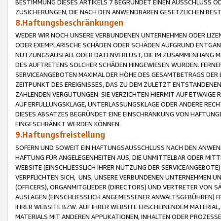
BESTIMMUNG DIESES ARTIKELS 7 BEGRÜNDET EINEN AUSSCHLUSS 
ZUSICHERUNGEN, DIE NACH DEN ANWENDBAREN GESETZLICHEN BE
8.Haftungsbeschränkungen
WEDER WIR NOCH UNSERE VERBUNDENEN UNTERNEHMEN ODER LIZEN
ODER EXEMPLARISCHE SCHÄDEN ODER SCHÄDEN AUFGRUND ENTGANG
NUTZUNGSAUSFALL ODER DATENVERLUST, DIE IM ZUSAMMENHANG MI
DES AUFTRETENS SOLCHER SCHÄDEN HINGEWIESEN WURDEN. FERN
SERVICEANGEBOTEN MAXIMAL DER HÖHE DES GESAMTBETRAGS DER 
ZEITPUNKT DES EREIGNISSES, DAS ZU DEM ZULETZT ENTSTANDENE
ZAHLENDEN VERGÜTUNGEN. SIE VERZICHTEN HIERMIT AUF ETWAIGE 
AUF ERFÜLLUNGSKLAGE, UNTERLASSUNGSKLAGE ODER ANDERE RECHT
DIESES ABSATZES BEGRÜNDET EINE EINSCHRÄNKUNG VON HAFTUNG
EINGESCHRÄNKT WERDEN KÖNNEN.
9.Haftungsfreistellung
SOFERN UND SOWEIT EIN HAFTUNGSAUSSCHLUSS NACH DEN ANWENDB
HAFTUNG FÜR ANGELEGENHEITEN AUS, DIE UNMITTELBAR ODER MITT
WEBSITE (EINSCHLIESSLICH IHRER NUTZUNG DER SERVICEANGEBOTE)
VERPFLICHTEN SICH, UNS, UNSERE VERBUNDENEN UNTERNEHMEN UN
(OFFICERS), ORGANMITGLIEDER (DIRECTORS) UND VERTRETER VON 
AUSLAGEN (EINSCHLIESSLICH ANGEMESSENER ANWALTSGEBÜHREN) FR
IHRER WEBSITE BZW. AUF IHRER WEBSITE ERSCHEINENDEM MATERIAL
MATERIALS MIT ANDEREN APPLIKATIONEN, INHALTEN ODER PROZESSE