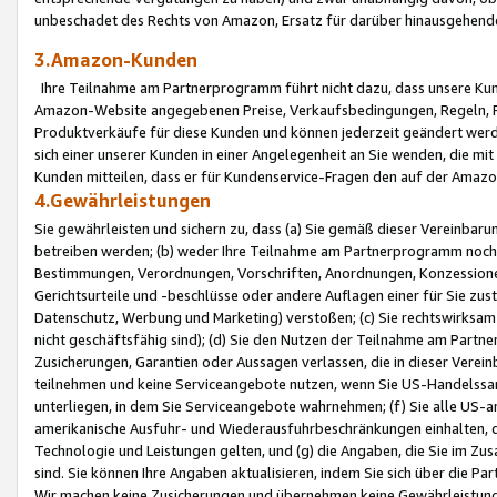
unbeschadet des Rechts von Amazon, Ersatz für darüber hinausgehen
3.Amazon-Kunden
Ihre Teilnahme am Partnerprogramm führt nicht dazu, dass unsere Kun
Amazon-Website angegebenen Preise, Verkaufsbedingungen, Regeln, Ri
Produktverkäufe für diese Kunden und können jederzeit geändert werde
sich einer unserer Kunden in einer Angelegenheit an Sie wenden, die 
Kunden mitteilen, dass er für Kundenservice-Fragen den auf der Ama
4.Gewährleistungen
Sie gewährleisten und sichern zu, dass (a) Sie gemäß dieser Vereinba
betreiben werden; (b) weder Ihre Teilnahme am Partnerprogramm noch d
Bestimmungen, Verordnungen, Vorschriften, Anordnungen, Konzessionen,
Gerichtsurteile und -beschlüsse oder andere Auflagen einer für Sie zu
Datenschutz, Werbung und Marketing) verstoßen; (c) Sie rechtswirksam 
nicht geschäftsfähig sind); (d) Sie den Nutzen der Teilnahme am Partne
Zusicherungen, Garantien oder Aussagen verlassen, die in dieser Verein
teilnehmen und keine Serviceangebote nutzen, wenn Sie US-Handelssa
unterliegen, in dem Sie Serviceangebote wahrnehmen; (f) Sie alle US
amerikanische Ausfuhr- und Wiederausfuhrbeschränkungen einhalten, 
Technologie und Leistungen gelten, und (g) die Angaben, die Sie im 
sind. Sie können Ihre Angaben aktualisieren, indem Sie sich über die 
Wir machen keine Zusicherungen und übernehmen keine Gewährleistun