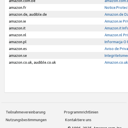
amazon.com.be
amazon.com.b
amazon.fr
Notice:Protec
amazon.de, audible.de
Amazon.de Da
amazon.ie
Amazon.ie Pri
amazon.it
Amazon.it Inf
amazon.nl
Amazon.nl Pri
amazon.pl
Informacja O
amazon.es
Aviso de Priv
amazon.se
Integritetsm
amazon.co.uk, audible.co.uk
Amazon.co.uk 
Teilnahmevereinbarung
Programmrichtlinien
Nutzungsbestimmungen
Kontaktiere uns