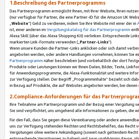
1.Beschreibung des Partnerprogramms
Das Partnerprogramm ermöglicht Ihnen, mit Ihrer Website, Ihren nutzer
(nur verfügbar für Partner, die eine Partner-ID für die Amazon UK We
„
Website
“) Geld zu verdienen, indem Sie Ihre Website mit einer der in
ist, einer anderen im
Vergütungskatalog für das Partnerprogramm
enth
Alexa Skill (über das Alexa Shopping Kit) verlinken. Entsprechende Lin
markierten Link-Formate verwenden („
Partner-Links
“).
Wenn unsere Kunden die Partner-Links anklicken oder sich damit verbi
angeboten werden, oder andere Handlungen vornehmen, können Sie eine
Partnerprogramm
näher beschrieben (und vorbehaltlich der dort festg
Produkte oder Leistungen können wir Ihnen Daten, Bilder, Texte, Linkfo
für Anwendungsprogramme, die Alexa-Funktionalität und weitere Inf
zur Verfügung stellen. Der Begriff „Programminhalte“ bezieht sich dabe
in Bezug auf Produkte, die auf Websites angeboten werden, bei denen 
2.Compliance-Anforderungen für das Partnerprog
Ihre Teilnahme am Partnerprogramm und der Bezug einer Vergütung setz
Sie sind verpflichtet, uns umgehend alle Informationen zu geben, die w
Für den Fall, dass Sie gegen diese Vereinbarung oder andere anwendba
uns zur Verfügung stehenden Rechten und Rechtsbehelfen, das Recht vo
Vergütungen ohne weitere Ankündigung (soweit nach geltendem Recht z
entsprechende Vergütungen zu haben) und zwar unabhängig davon, ob 