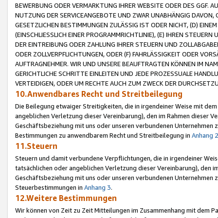
BEWERBUNG ODER VERMARKTUNG IHRER WEBSITE ODER DES GGF. AUF 
NUTZUNG DER SERVICEANGEBOTE UND ZWAR UNABHÄNGIG DAVON, O
GESETZLICHEN BESTIMMUNGEN ZULÄSSIG IST ODER NICHT, (D) EINE
(EINSCHLIESSLICH EINER PROGRAMMRICHTLINIE), (E) IHREN STEUER
DER EINTREIBUNG ODER ZAHLUNG IHRER STEUERN UND ZOLLABGAB
ODER ZOLLVERPFLICHTUNGEN, ODER (F) FAHRLÄSSIGKEIT ODER VORS
AUFTRAGNEHMER. WIR UND UNSERE BEAUFTRAGTEN KÖNNEN IM NAME
GERICHTLICHE SCHRITTE EINLEITEN UND JEDE PROZESSUALE HAND
VERTEIDIGEN, ODER UM RECHTE AUCH ZUM ZWECK DER DURCHSETZU
10.Anwendbares Recht und Streitbeilegung
Die Beilegung etwaiger Streitigkeiten, die in irgendeiner Weise mit de
angeblichen Verletzung dieser Vereinbarung), den im Rahmen dieser Ve
Geschäftsbeziehung mit uns oder unseren verbundenen Unternehmen zu
Bestimmungen zu anwendbarem Recht und Streitbeilegung in
Anhang 
11.Steuern
Steuern und damit verbundene Verpflichtungen, die in irgendeiner Wei
tatsächlichen oder angeblichen Verletzung dieser Vereinbarung), den 
Geschäftsbeziehung mit uns oder unseren verbundenen Unternehmen z
Steuerbestimmungen in
Anhang 3
.
12.Weitere Bestimmungen
Wir können von Zeit zu Zeit Mitteilungen im Zusammenhang mit dem Par