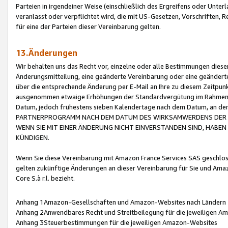
Parteien in irgendeiner Weise (einschließlich des Ergreifens oder Unt
veranlasst oder verpflichtet wird, die mit US-Gesetzen, Vorschriften,
für eine der Parteien dieser Vereinbarung gelten.
13.Änderungen
Wir behalten uns das Recht vor, einzelne oder alle Bestimmungen diese
Änderungsmitteilung, eine geänderte Vereinbarung oder eine geänderte 
über die entsprechende Änderung per E-Mail an Ihre zu diesem Zeitpun
ausgenommen etwaige Erhöhungen der Standardvergütung im Rahmen
Datum, jedoch frühestens sieben Kalendertage nach dem Datum, an de
PARTNERPROGRAMM NACH DEM DATUM DES WIRKSAMWERDENS DER Ä
WENN SIE MIT EINER ÄNDERUNG NICHT EINVERSTANDEN SIND, HABEN S
KÜNDIGEN.
Wenn Sie diese Vereinbarung mit Amazon France Services SAS geschlo
gelten zukünftige Änderungen an dieser Vereinbarung für Sie und Ama
Core S.à r.l. bezieht.
Anhang 1Amazon-Gesellschaften und Amazon-Websites nach Ländern
Anhang 2Anwendbares Recht und Streitbeilegung für die jeweiligen 
Anhang 3Steuerbestimmungen für die jeweiligen Amazon-Websites