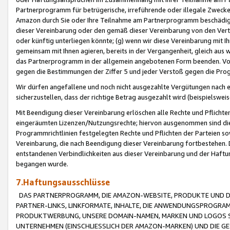
Partnerprogramm für betrügerische, irreführende oder illegale Zwecke
Amazon durch Sie oder Ihre Teilnahme am Partnerprogramm beschädig
dieser Vereinbarung oder den gemäß dieser Vereinbarung von den Vertr
oder künftig unterliegen könnte; (g) wenn wir diese Vereinbarung mit I
gemeinsam mit Ihnen agieren, bereits in der Vergangenheit, gleich aus
das Partnerprogramm in der allgemein angebotenen Form beenden. Vors
gegen die Bestimmungen der Ziffer 5 und jeder Verstoß gegen die Prog
Wir dürfen angefallene und noch nicht ausgezahlte Vergütungen nach 
sicherzustellen, dass der richtige Betrag ausgezahlt wird (beispielsw
Mit Beendigung dieser Vereinbarung erlöschen alle Rechte und Pflichte
eingeräumten Lizenzen/Nutzungsrechte; hiervon ausgenommen sind die in 
Programmrichtlinien festgelegten Rechte und Pflichten der Parteien sow
Vereinbarung, die nach Beendigung dieser Vereinbarung fortbestehen. D
entstandenen Verbindlichkeiten aus dieser Vereinbarung und der Haft
begangen wurde.
7.Haftungsausschlüsse
DAS PARTNERPROGRAMM, DIE AMAZON-WEBSITE, PRODUKTE UND DI
PARTNER-LINKS, LINKFORMATE, INHALTE, DIE ANWENDUNGSPROGR
PRODUKTWERBUNG, UNSERE DOMAIN-NAMEN, MARKEN UND LOGOS S
UNTERNEHMEN (EINSCHLIESSLICH DER AMAZON-MARKEN) UND DIE GE