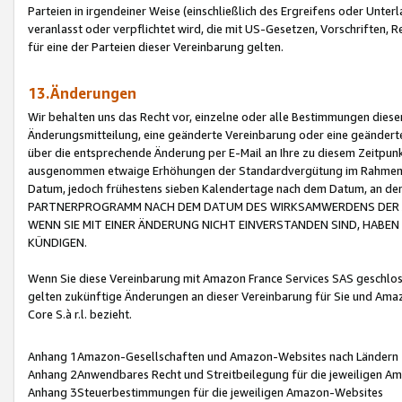
Parteien in irgendeiner Weise (einschließlich des Ergreifens oder Unt
veranlasst oder verpflichtet wird, die mit US-Gesetzen, Vorschriften,
für eine der Parteien dieser Vereinbarung gelten.
13.Änderungen
Wir behalten uns das Recht vor, einzelne oder alle Bestimmungen diese
Änderungsmitteilung, eine geänderte Vereinbarung oder eine geänderte 
über die entsprechende Änderung per E-Mail an Ihre zu diesem Zeitpun
ausgenommen etwaige Erhöhungen der Standardvergütung im Rahmen
Datum, jedoch frühestens sieben Kalendertage nach dem Datum, an de
PARTNERPROGRAMM NACH DEM DATUM DES WIRKSAMWERDENS DER Ä
WENN SIE MIT EINER ÄNDERUNG NICHT EINVERSTANDEN SIND, HABEN S
KÜNDIGEN.
Wenn Sie diese Vereinbarung mit Amazon France Services SAS geschlo
gelten zukünftige Änderungen an dieser Vereinbarung für Sie und Ama
Core S.à r.l. bezieht.
Anhang 1Amazon-Gesellschaften und Amazon-Websites nach Ländern
Anhang 2Anwendbares Recht und Streitbeilegung für die jeweiligen 
Anhang 3Steuerbestimmungen für die jeweiligen Amazon-Websites