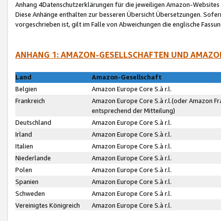
Anhang 4Datenschutzerklärungen für die jeweiligen Amazon-Websites
Diese Anhänge enthalten zur besseren Übersicht Übersetzungen. Sofe
vorgeschrieben ist, gilt im Falle von Abweichungen die englische Fass
ANHANG 1: AMAZON-GESELLSCHAFTEN UND AMAZO
Land
Amazon-Gesellschaft
Belgien
Amazon Europe Core S.à r.l.
Frankreich
Amazon Europe Core S.à r.l.(oder Amazon Fr
entsprechend der Mitteilung)
Deutschland
Amazon Europe Core S.à r.l.
Irland
Amazon Europe Core S.à r.l.
Italien
Amazon Europe Core S.à r.l.
Niederlande
Amazon Europe Core S.à r.l.
Polen
Amazon Europe Core S.à r.l.
Spanien
Amazon Europe Core S.à r.l.
Schweden
Amazon Europe Core S.à r.l.
Vereinigtes Königreich
Amazon Europe Core S.à r.l.