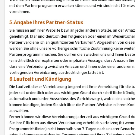
mit dem Partnerprogramm erwarten können, und wir sind nicht für etwa
vornehmen.
5.Angabe Ihres Partner-Status
Sie müssen auf Ihrer Website bzw. an jeder anderen Stelle, an der Am
genehmigt, klar und deutlich den folgenden oder einen im Wesentlichen
Partner verdiene ich an qualifizierten Verkäufen“. Abgesehen von die
werden Sie ohne unsere vorherige schriftliche Zustimmung keine weite
Partnerprogramm machen. Sie dürfen die zwischen uns und Ihnen best
(einschließlich der expliziten oder impliziten Aussage, dass Amazon Si
dass eine Verbindung zwischen Amazon und Ihnen oder einer anderen natü
vorliegenden Vereinbarung ausdrücklich gestattet ist.
6.Laufzeit und Kündigung
Die Laufzeit dieser Vereinbarung beginnt mit Ihrer Anmeldung für die 
jederzeit ordentlich oder aus wichtigem Grund durch schriftliche Kündi
automatisch und unter Ausschluss des Gerichtswegs), wobei eine solch
können kündigen, indem Sie sich über die Partner-Website in Ihrem Ko
auswählen.
Ferner können wir diese Vereinbarung jederzeit aus wichtigem Grund dur
Sie Ihre Pflichten aus dieser Vereinbarung erheblich verletzen; (b) wen
Programmrichtlinien) nicht innerhalb von 7 Tagen nach unserer Benachr
oder Haftungsansprüchen im Zusammenhang mit Ihrer Teilnahme am Pa