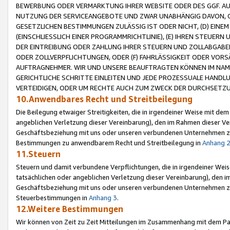
BEWERBUNG ODER VERMARKTUNG IHRER WEBSITE ODER DES GGF. AUF 
NUTZUNG DER SERVICEANGEBOTE UND ZWAR UNABHÄNGIG DAVON, O
GESETZLICHEN BESTIMMUNGEN ZULÄSSIG IST ODER NICHT, (D) EINE
(EINSCHLIESSLICH EINER PROGRAMMRICHTLINIE), (E) IHREN STEUER
DER EINTREIBUNG ODER ZAHLUNG IHRER STEUERN UND ZOLLABGAB
ODER ZOLLVERPFLICHTUNGEN, ODER (F) FAHRLÄSSIGKEIT ODER VORS
AUFTRAGNEHMER. WIR UND UNSERE BEAUFTRAGTEN KÖNNEN IM NAME
GERICHTLICHE SCHRITTE EINLEITEN UND JEDE PROZESSUALE HAND
VERTEIDIGEN, ODER UM RECHTE AUCH ZUM ZWECK DER DURCHSETZU
10.Anwendbares Recht und Streitbeilegung
Die Beilegung etwaiger Streitigkeiten, die in irgendeiner Weise mit de
angeblichen Verletzung dieser Vereinbarung), den im Rahmen dieser Ve
Geschäftsbeziehung mit uns oder unseren verbundenen Unternehmen zu
Bestimmungen zu anwendbarem Recht und Streitbeilegung in
Anhang 
11.Steuern
Steuern und damit verbundene Verpflichtungen, die in irgendeiner Wei
tatsächlichen oder angeblichen Verletzung dieser Vereinbarung), den 
Geschäftsbeziehung mit uns oder unseren verbundenen Unternehmen z
Steuerbestimmungen in
Anhang 3
.
12.Weitere Bestimmungen
Wir können von Zeit zu Zeit Mitteilungen im Zusammenhang mit dem Par