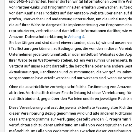
und SMS-Nachrichten. Ferner dürfen wir (a) Informationen über Ihre We
von Partner-Links und Programminhalten erhalten überwachen, aufzei
vor dem Kauf eines Produkts auf der Amazon-Website über einen auf Ih
prüfen, überwachen und anderweitig untersuchen, um die Einhaltung dies
die auf Ihrer Website dargestellte Implementierung von Programminhalt
reproduzieren, verbreiten und darstellen. Informationen darüber, wie w
Amazon-Datenschutzerklärung in
Anhang 4
.
Sie bestätigen und sind damit einverstanden, dass (a) wir und unsere 
(Traffic) anregen können, zu Bedingungen, die von den in dieser Vere
Unternehmen jederzeit (unmittelbar oder mittelbar) Websites oder Appl
Ihrer Website im Wettbewerb stehen, (c) ein Versäumnis unsererseits, I
Verzicht auf unser Recht darstellt, die betroffene oder eine andere B
Aktualisierungen, Handlungen und Zustimmungen, die wir ggf. im Rahme
vorgenommen bzw. erteilt werden und nur wirksam sind, wenn sie schri
Ohne die ausdrückliche vorherige schriftliche Zustimmung von Amazon
abtreten. Vorbehaltlich dieser Einschränkung ist diese Vereinbarung f
rechtlich bindend, gegenüber den Parteien und ihren jeweiligen Rech
Diese Vereinbarung umfasst die jeweils aktuellste Fassung aller Richtli
dieser Vereinbarung Bezug genommen wird und alle anderen Richtlinie
des Partnerprogramms zur Verfügung gestellt werden („
Programmric
verpflichten sich zu deren Einhaltung. Im Falle von Widersprüchen zwi
maßgeblich. Im Falle von Widersprüchen zwischen dieser Vereinbarun