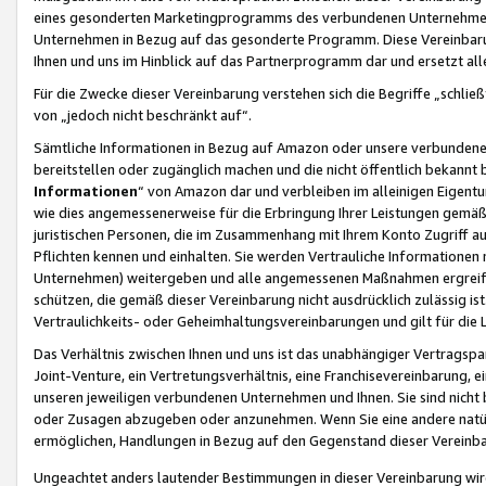
eines gesonderten Marketingprogramms des verbundenen Unternehmens
Unternehmen in Bezug auf das gesonderte Programm. Diese Vereinbarung
Ihnen und uns im Hinblick auf das Partnerprogramm dar und ersetzt al
Für die Zwecke dieser Vereinbarung verstehen sich die Begriffe „schließ
von „jedoch nicht beschränkt auf“.
Sämtliche Informationen in Bezug auf Amazon oder unsere verbunde
bereitstellen oder zugänglich machen und die nicht öffentlich bekannt bz
Informationen
“ von Amazon dar und verbleiben im alleinigen Eigent
wie dies angemessenerweise für die Erbringung Ihrer Leistungen gemäß d
juristischen Personen, die im Zusammenhang mit Ihrem Konto Zugriff au
Pflichten kennen und einhalten. Sie werden Vertrauliche Informationen 
Unternehmen) weitergeben und alle angemessenen Maßnahmen ergreifen
schützen, die gemäß dieser Vereinbarung nicht ausdrücklich zulässig is
Vertraulichkeits- oder Geheimhaltungsvereinbarungen und gilt für die
Das Verhältnis zwischen Ihnen und uns ist das unabhängiger Vertragspa
Joint-Venture, ein Vertretungsverhältnis, eine Franchisevereinbarung, 
unseren jeweiligen verbundenen Unternehmen und Ihnen. Sie sind ni
oder Zusagen abzugeben oder anzunehmen. Wenn Sie eine andere natürli
ermöglichen, Handlungen in Bezug auf den Gegenstand dieser Vereinbar
Ungeachtet anders lautender Bestimmungen in dieser Vereinbarung wird