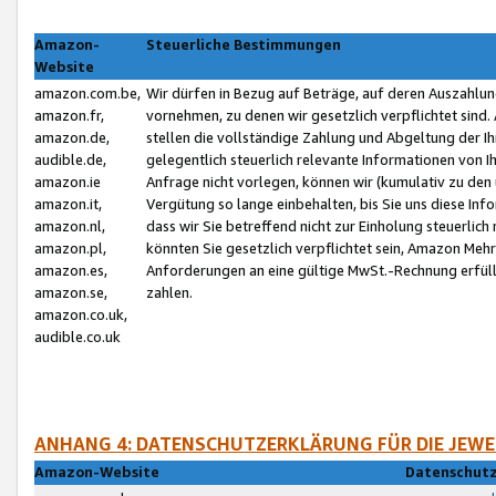
Amazon-
Steuerliche Bestimmungen
Website
amazon.com.be,
Wir dürfen in Bezug auf Beträge, auf deren Auszahlun
amazon.fr,
vornehmen, zu denen wir gesetzlich verpflichtet sind
amazon.de,
stellen die vollständige Zahlung und Abgeltung der 
audible.de,
gelegentlich steuerlich relevante Informationen von I
amazon.ie
Anfrage nicht vorlegen, können wir (kumulativ zu de
amazon.it,
Vergütung so lange einbehalten, bis Sie uns diese Inf
amazon.nl,
dass wir Sie betreffend nicht zur Einholung steuerlich 
amazon.pl,
könnten Sie gesetzlich verpflichtet sein, Amazon Meh
amazon.es,
Anforderungen an eine gültige MwSt.-Rechnung erfüllt
amazon.se,
zahlen.
amazon.co.uk,
audible.co.uk
ANHANG 4: DATENSCHUTZERKLÄRUNG FÜR DIE JEWE
Amazon-Website
Datenschutz