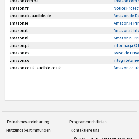
amazon.com.be
amazon.com.b
amazon.fr
Notice:Protec
amazon.de, audible.de
Amazon.de Da
amazon.ie
Amazon.ie Pri
amazon.it
Amazon.it Inf
amazon.nl
Amazon.nl Pri
amazon.pl
Informacja O
amazon.es
Aviso de Priv
amazon.se
Integritetsm
amazon.co.uk, audible.co.uk
Amazon.co.uk 
Teilnahmevereinbarung
Programmrichtlinien
Nutzungsbestimmungen
Kontaktiere uns