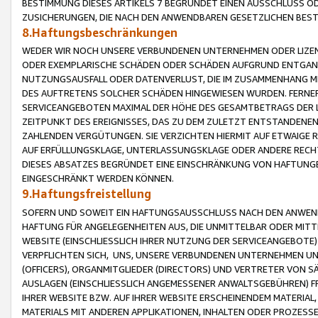
BESTIMMUNG DIESES ARTIKELS 7 BEGRÜNDET EINEN AUSSCHLUSS 
ZUSICHERUNGEN, DIE NACH DEN ANWENDBAREN GESETZLICHEN BE
8.Haftungsbeschränkungen
WEDER WIR NOCH UNSERE VERBUNDENEN UNTERNEHMEN ODER LIZEN
ODER EXEMPLARISCHE SCHÄDEN ODER SCHÄDEN AUFGRUND ENTGANG
NUTZUNGSAUSFALL ODER DATENVERLUST, DIE IM ZUSAMMENHANG MI
DES AUFTRETENS SOLCHER SCHÄDEN HINGEWIESEN WURDEN. FERN
SERVICEANGEBOTEN MAXIMAL DER HÖHE DES GESAMTBETRAGS DER 
ZEITPUNKT DES EREIGNISSES, DAS ZU DEM ZULETZT ENTSTANDENE
ZAHLENDEN VERGÜTUNGEN. SIE VERZICHTEN HIERMIT AUF ETWAIGE 
AUF ERFÜLLUNGSKLAGE, UNTERLASSUNGSKLAGE ODER ANDERE RECHT
DIESES ABSATZES BEGRÜNDET EINE EINSCHRÄNKUNG VON HAFTUNG
EINGESCHRÄNKT WERDEN KÖNNEN.
9.Haftungsfreistellung
SOFERN UND SOWEIT EIN HAFTUNGSAUSSCHLUSS NACH DEN ANWENDB
HAFTUNG FÜR ANGELEGENHEITEN AUS, DIE UNMITTELBAR ODER MITT
WEBSITE (EINSCHLIESSLICH IHRER NUTZUNG DER SERVICEANGEBOTE)
VERPFLICHTEN SICH, UNS, UNSERE VERBUNDENEN UNTERNEHMEN UN
(OFFICERS), ORGANMITGLIEDER (DIRECTORS) UND VERTRETER VON 
AUSLAGEN (EINSCHLIESSLICH ANGEMESSENER ANWALTSGEBÜHREN) FR
IHRER WEBSITE BZW. AUF IHRER WEBSITE ERSCHEINENDEM MATERIAL
MATERIALS MIT ANDEREN APPLIKATIONEN, INHALTEN ODER PROZESSE