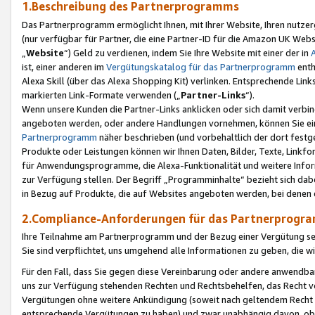
1.Beschreibung des Partnerprogramms
Das Partnerprogramm ermöglicht Ihnen, mit Ihrer Website, Ihren nutzer
(nur verfügbar für Partner, die eine Partner-ID für die Amazon UK We
„
Website
“) Geld zu verdienen, indem Sie Ihre Website mit einer der in
ist, einer anderen im
Vergütungskatalog für das Partnerprogramm
enth
Alexa Skill (über das Alexa Shopping Kit) verlinken. Entsprechende Lin
markierten Link-Formate verwenden („
Partner-Links
“).
Wenn unsere Kunden die Partner-Links anklicken oder sich damit verbi
angeboten werden, oder andere Handlungen vornehmen, können Sie eine
Partnerprogramm
näher beschrieben (und vorbehaltlich der dort festg
Produkte oder Leistungen können wir Ihnen Daten, Bilder, Texte, Linkfo
für Anwendungsprogramme, die Alexa-Funktionalität und weitere Inf
zur Verfügung stellen. Der Begriff „Programminhalte“ bezieht sich dabe
in Bezug auf Produkte, die auf Websites angeboten werden, bei denen 
2.Compliance-Anforderungen für das Partnerprog
Ihre Teilnahme am Partnerprogramm und der Bezug einer Vergütung setz
Sie sind verpflichtet, uns umgehend alle Informationen zu geben, die w
Für den Fall, dass Sie gegen diese Vereinbarung oder andere anwendba
uns zur Verfügung stehenden Rechten und Rechtsbehelfen, das Recht vo
Vergütungen ohne weitere Ankündigung (soweit nach geltendem Recht z
entsprechende Vergütungen zu haben) und zwar unabhängig davon, ob 