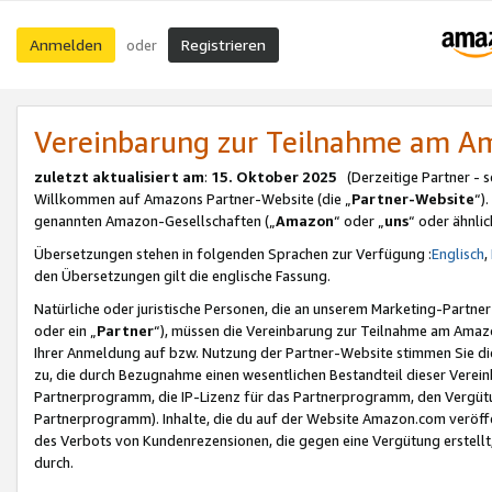
Anmelden
Registrieren
oder
Vereinbarung zur Teilnahme am 
zuletzt aktualisiert am
:
15. Oktober 2025
(Derzeitige Partner - 
Willkommen auf Amazons Partner-Website (die „
Partner-Website
“)
genannten Amazon-Gesellschaften („
Amazon
“ oder „
uns
“ oder ähnli
Übersetzungen stehen in folgenden Sprachen zur Verfügung :
Englisch
,
den Übersetzungen gilt die englische Fassung.
Natürliche oder juristische Personen, die an unserem Marketing-Partn
oder ein „
Partner
“), müssen die Vereinbarung zur Teilnahme am Ama
Ihrer Anmeldung auf bzw. Nutzung der Partner-Website stimmen Sie die
zu, die durch Bezugnahme einen wesentlichen Bestandteil dieser Verei
Partnerprogramm, die IP-Lizenz für das Partnerprogramm, den Vergütu
Partnerprogramm). Inhalte, die du auf der Website Amazon.com veröffe
des Verbots von Kundenrezensionen, die gegen eine Vergütung erstellt, 
durch.