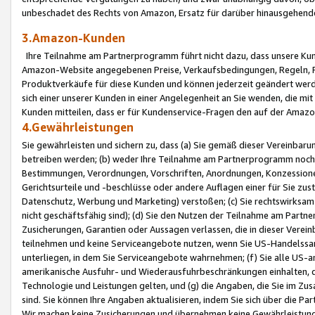
unbeschadet des Rechts von Amazon, Ersatz für darüber hinausgehen
3.Amazon-Kunden
Ihre Teilnahme am Partnerprogramm führt nicht dazu, dass unsere Kun
Amazon-Website angegebenen Preise, Verkaufsbedingungen, Regeln, Ri
Produktverkäufe für diese Kunden und können jederzeit geändert werde
sich einer unserer Kunden in einer Angelegenheit an Sie wenden, die 
Kunden mitteilen, dass er für Kundenservice-Fragen den auf der Ama
4.Gewährleistungen
Sie gewährleisten und sichern zu, dass (a) Sie gemäß dieser Vereinba
betreiben werden; (b) weder Ihre Teilnahme am Partnerprogramm noch d
Bestimmungen, Verordnungen, Vorschriften, Anordnungen, Konzessionen,
Gerichtsurteile und -beschlüsse oder andere Auflagen einer für Sie zu
Datenschutz, Werbung und Marketing) verstoßen; (c) Sie rechtswirksam 
nicht geschäftsfähig sind); (d) Sie den Nutzen der Teilnahme am Partne
Zusicherungen, Garantien oder Aussagen verlassen, die in dieser Verein
teilnehmen und keine Serviceangebote nutzen, wenn Sie US-Handelssa
unterliegen, in dem Sie Serviceangebote wahrnehmen; (f) Sie alle US
amerikanische Ausfuhr- und Wiederausfuhrbeschränkungen einhalten, 
Technologie und Leistungen gelten, und (g) die Angaben, die Sie im 
sind. Sie können Ihre Angaben aktualisieren, indem Sie sich über die 
Wir machen keine Zusicherungen und übernehmen keine Gewährleistun