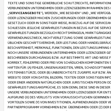
TEXTE UND SONSTIGE GEWERBLICHE SCHUTZRECHTE, INFORMATIONE
VERBUNDENEN UNTERNEHMEN ODER LIZENZGEBERN IM RAHMEN DES
„
SERVICEANGEBOTE
“), WERDEN „WIE BESEHEN“ UND „WIE VERFÜ
ODER LIZENZGEBER MACHEN ZUSICHERUNGEN ODER ÜBERNEHMEN GEW
GESETZLICH ODER IN SONSTIGER WEISE, IN BEZUG AUF DIE SERVI
SCHLIESSEN JEGLICHE GEWÄHRLEISTUNGEN IN BEZUG AUF DIE SERVI
GEWÄHRLEISTUNGEN BEZÜGLICH RECHTSMÄNGELN, MARKTGÄNGIGKEIT
VERWENDUNGSZWECK, NICHTVERLETZUNG SOWIE GEWÄHRLEISTUNGEN 
ÜBLICHEN GESCHÄFTSVERKEHR, DER LEISTUNG ODER HANDELSBRÄUCH
BESCHAFFENHEIT, MERKMALE, FUNKTIONEN, DEN LEISTUNGSUMFANG 
NOCH UNSERE VERBUNDENEN UNTERNEHMEN ODER LIZENZGEBER GEWÄ
BESCHRIEBEN DURCHGÄNGIG BZW. AUF BESTIMMTE ART UND WEISE
KORREKT, FEHLERFREI ODER FREI VON SCHÄDLICHEN KOMPONENTEN
HAFTEN FÜR: (A) FEHLER, UNGENAUIGKEITEN, VIREN, SCHADSOFTW
SYSTEMABSTÜRZE; ODER (B) UNBERECHTIGTE ZUGRIFFE AUF BZW. 
WEBSITE ODER VON DATEN, BILDERN, TEXTEN ODER SONSTIGEN INF
ODER EINER ANDEREN NATÜRLICHEN ODER JURISTISCHEN PERSON OD
GEWÄHRLEISTUNGSANSPRÜCHE, ES SEIN DENN, DIESE SIND IN DIES
UNSERE VERBUNDENEN UNTERNEHMEN ODER LIZENZGEBER FÜR EN
AUFGRUND (X) DES VERLUSTS VON VORAUSSICHTLICHEN GEWINNEN
VORTEILEN SOWIE (Y) VON INVESTITIONEN, AUFWENDUNGEN ODER VE
PARTNERPROGRAMM VORNEHMEN BZW. ÜBERNEHMEN ODER (Z) DER 