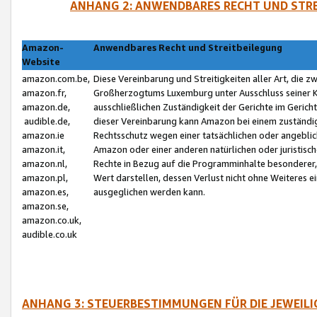
ANHANG 2: ANWENDBARES RECHT UND STRE
Amazon-
Anwendbares Recht und Streitbeilegung
Website
amazon.com.be,
Diese Vereinbarung und Streitigkeiten aller Art, die 
amazon.fr,
Großherzogtums Luxemburg unter Ausschluss seiner Kol
amazon.de,
ausschließlichen Zuständigkeit der Gerichte im Geri
audible.de,
dieser Vereinbarung kann Amazon bei einem zuständig
amazon.ie
Rechtsschutz wegen einer tatsächlichen oder angebli
amazon.it,
Amazon oder einer anderen natürlichen oder juristisc
amazon.nl,
Rechte in Bezug auf die Programminhalte besonderer,
amazon.pl,
Wert darstellen, dessen Verlust nicht ohne Weiteres e
amazon.es,
ausgeglichen werden kann.
amazon.se,
amazon.co.uk,
audible.co.uk
ANHANG 3: STEUERBESTIMMUNGEN FÜR DIE JEWEIL