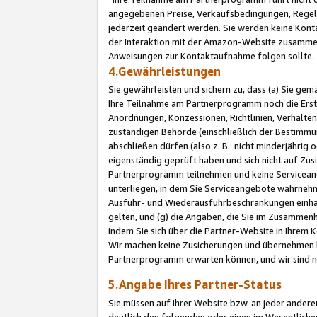
angegebenen Preise, Verkaufsbedingungen, Regeln
jederzeit geändert werden. Sie werden keine Konta
der Interaktion mit der Amazon-Website zusamme
Anweisungen zur Kontaktaufnahme folgen sollte.
4.Gewährleistungen
Sie gewährleisten und sichern zu, dass (a) Sie g
Ihre Teilnahme am Partnerprogramm noch die Erst
Anordnungen, Konzessionen, Richtlinien, Verhalten
zuständigen Behörde (einschließlich der Bestimmu
abschließen dürfen (also z. B. nicht minderjährig
eigenständig geprüft haben und sich nicht auf Zusi
Partnerprogramm teilnehmen und keine Servicean
unterliegen, in dem Sie Serviceangebote wahrneh
Ausfuhr- und Wiederausfuhrbeschränkungen einhal
gelten, und (g) die Angaben, die Sie im Zusammen
indem Sie sich über die Partner-Website in Ihrem
Wir machen keine Zusicherungen und übernehmen 
Partnerprogramm erwarten können, und wir sind n
5.Angabe Ihres Partner-Status
Sie müssen auf Ihrer Website bzw. an jeder ander
deutlich den folgenden oder einen im Wesentlichen