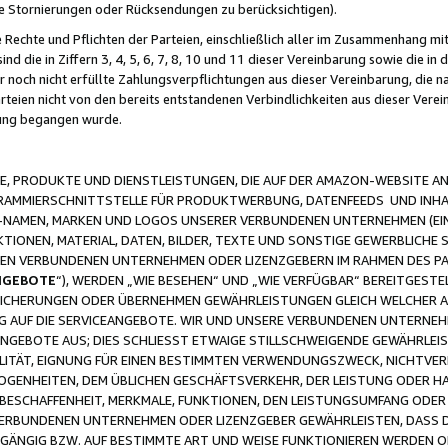
ge Stornierungen oder Rücksendungen zu berücksichtigen).
 Rechte und Pflichten der Parteien, einschließlich aller im Zusammenhang m
 die in Ziffern 3, 4, 5, 6, 7, 8, 10 und 11 dieser Vereinbarung sowie die in
er noch nicht erfüllte Zahlungsverpflichtungen aus dieser Vereinbarung, die
arteien nicht von den bereits entstandenen Verbindlichkeiten aus dieser Ver
gung begangen wurde.
 PRODUKTE UND DIENSTLEISTUNGEN, DIE AUF DER AMAZON-WEBSITE AN
GRAMMIERSCHNITTSTELLE FÜR PRODUKTWERBUNG, DATENFEEDS UND INH
-NAMEN, MARKEN UND LOGOS UNSERER VERBUNDENEN UNTERNEHMEN (EIN
IONEN, MATERIAL, DATEN, BILDER, TEXTE UND SONSTIGE GEWERBLICHE 
EREN VERBUNDENEN UNTERNEHMEN ODER LIZENZGEBERN IM RAHMEN DES 
NGEBOTE
“), WERDEN „WIE BESEHEN“ UND „WIE VERFÜGBAR“ BEREITGEST
CHERUNGEN ODER ÜBERNEHMEN GEWÄHRLEISTUNGEN GLEICH WELCHER AR
ZUG AUF DIE SERVICEANGEBOTE. WIR UND UNSERE VERBUNDENEN UNTERNEH
ANGEBOTE AUS; DIES SCHLIESST ETWAIGE STILLSCHWEIGENDE GEWÄHRLE
LITÄT, EIGNUNG FÜR EINEN BESTIMMTEN VERWENDUNGSZWECK, NICHTVER
OGENHEITEN, DEM ÜBLICHEN GESCHÄFTSVERKEHR, DER LEISTUNG ODER H
 BESCHAFFENHEIT, MERKMALE, FUNKTIONEN, DEN LEISTUNGSUMFANG ODER
VERBUNDENEN UNTERNEHMEN ODER LIZENZGEBER GEWÄHRLEISTEN, DASS D
HGÄNGIG BZW. AUF BESTIMMTE ART UND WEISE FUNKTIONIEREN WERDEN 