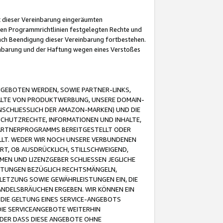
it dieser Vereinbarung eingeräumten
 den Programmrichtlinien festgelegten Rechte und
 nach Beendigung dieser Vereinbarung fortbestehen.
einbarung und der Haftung wegen eines Verstoßes
GEBOTEN WERDEN, SOWIE PARTNER-LINKS,
ALTE VON PRODUKTWERBUNG, UNSERE DOMAIN-
SCHLIESSLICH DER AMAZON-MARKEN) UND DIE
SCHUTZRECHTE, INFORMATIONEN UND INHALTE,
PARTNERPROGRAMMS BEREITGESTELLT ODER
ELLT. WEDER WIR NOCH UNSERE VERBUNDENEN
T, OB AUSDRÜCKLICH, STILLSCHWEIGEND,
MEN UND LIZENZGEBER SCHLIESSEN JEGLICHE
ISTUNGEN BEZÜGLICH RECHTSMÄNGELN,
LETZUNG SOWIE GEWÄHRLEISTUNGEN EIN, DIE
ANDELSBRÄUCHEN ERGEBEN. WIR KÖNNEN EIN
 DIE GELTUNG EINES SERVICE-ANGEBOTS
IE SERVICEANGEBOTE WEITERHIN
ODER DASS DIESE ANGEBOTE OHNE