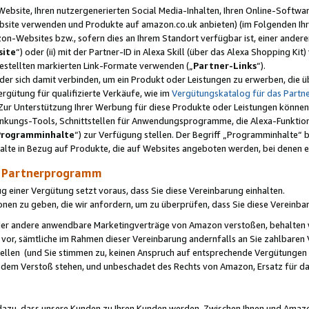
ebsite, Ihren nutzergenerierten Social Media-Inhalten, Ihren Online-Softwar
ebsite verwenden und Produkte auf amazon.co.uk anbieten) (im Folgenden Ihr
-Websites bzw., sofern dies an Ihrem Standort verfügbar ist, einer ander
ite
“) oder (ii) mit der Partner-ID in Alexa Skill (über das Alexa Shopping Ki
estellten markierten Link-Formate verwenden („
Partner-Links
“).
oder sich damit verbinden, um ein Produkt oder Leistungen zu erwerben, di
gütung für qualifizierte Verkäufe, wie im
Vergütungskatalog für das Part
Zur Unterstützung Ihrer Werbung für diese Produkte oder Leistungen können w
linkungs-Tools, Schnittstellen für Anwendungsprogramme, die Alexa-Funktion
Programminhalte
“) zur Verfügung stellen. Der Begriff „Programminhalte“ be
halte in Bezug auf Produkte, die auf Websites angeboten werden, bei denen 
as Partnerprogramm
einer Vergütung setzt voraus, dass Sie diese Vereinbarung einhalten.
ionen zu geben, die wir anfordern, um zu überprüfen, dass Sie diese Vereinba
oder andere anwendbare Marketingverträge von Amazon verstoßen, behalten w
 vor, sämtliche im Rahmen dieser Vereinbarung andernfalls an Sie zahlbare
tellen (und Sie stimmen zu, keinen Anspruch auf entsprechende Vergütungen
 dem Verstoß stehen, und unbeschadet des Rechts von Amazon, Ersatz für 
azu, dass unsere Kunden zu Ihren Kunden werden. Zwischen Ihnen und Amaz