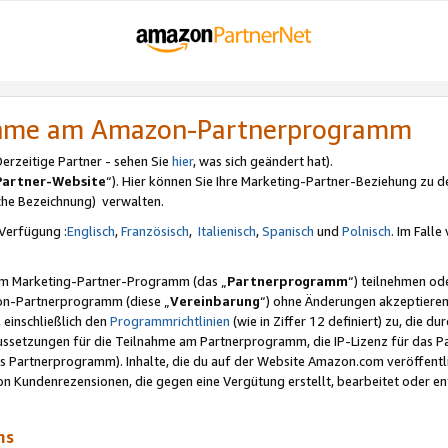
nahme am Amazon-Partnerprogramm
rzeitige Partner - sehen Sie
hier
, was sich geändert hat).
Partner-Website
“). Hier können Sie Ihre Marketing-Partner-Beziehung zu d
iche Bezeichnung) verwalten.
Verfügung :
Englisch
,
Französisch
,
Italienisch
,
Spanisch
und
Polnisch
. Im Fall
erem Marketing-Partner-Programm (das „
Partnerprogramm
“) teilnehmen od
on-Partnerprogramm (diese „
Vereinbarung
“) ohne Änderungen akzeptieren
 einschließlich den
Programmrichtlinien
(wie in Ziffer 12 definiert) zu, die 
raussetzungen für die Teilnahme am Partnerprogramm, die IP-Lizenz für das
s Partnerprogramm). Inhalte, die du auf der Website Amazon.com veröffentl
n Kundenrezensionen, die gegen eine Vergütung erstellt, bearbeitet oder ent
mms