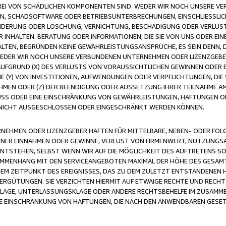
FREI VON SCHÄDLICHEN KOMPONENTEN SIND. WEDER WIR NOCH UNSERE 
VIREN, SCHADSOFTWARE ODER BETRIEBSUNTERBRECHUNGEN, EINSCHLIESSL
ÄNDERUNG ODER LÖSCHUNG, VERNICHTUNG, BESCHÄDIGUNG ODER VERLUST 
INHALTEN. BERATUNG ODER INFORMATIONEN, DIE SIE VON UNS ODER EIN
LTEN, BEGRÜNDEN KEINE GEWÄHRLEISTUNGSANSPRÜCHE, ES SEIN DENN, DI
WEDER WIR NOCH UNSERE VERBUNDENEN UNTERNEHMEN ODER LIZENZGEBE
FGRUND (X) DES VERLUSTS VON VORAUSSICHTLICHEN GEWINNEN ODER 
 (Y) VON INVESTITIONEN, AUFWENDUNGEN ODER VERPFLICHTUNGEN, DIE 
EN ODER (Z) DER BEENDIGUNG ODER AUSSETZUNG IHRER TEILNAHME A
LUSS ODER EINE EINSCHRÄNKUNG VON GEWÄHRLEISTUNGEN, HAFTUNGEN O
NICHT AUSGESCHLOSSEN ODER EINGESCHRÄNKT WERDEN KÖNNEN.
EHMEN ODER LIZENZGEBER HAFTEN FÜR MITTELBARE, NEBEN- ODER FOL
R EINNAHMEN ODER GEWINNE, VERLUST VON FIRMENWERT, NUTZUNGSAU
TSTEHEN, SELBST WENN WIR AUF DIE MÖGLICHKEIT DES AUFTRETENS S
MENHANG MIT DEN SERVICEANGEBOTEN MAXIMAL DER HÖHE DES GESAMT
M ZEITPUNKT DES EREIGNISSES, DAS ZU DEM ZULETZT ENTSTANDENEN 
ERGÜTUNGEN. SIE VERZICHTEN HIERMIT AUF ETWAIGE RECHTE UND RECHT
KLAGE, UNTERLASSUNGSKLAGE ODER ANDERE RECHTSBEHELFE IM ZUSAMME
NE EINSCHRÄNKUNG VON HAFTUNGEN, DIE NACH DEN ANWENDBAREN GESE