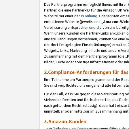
Das Partnerprogramm ermöglicht Ihnen, mit Ihrer W
Partner, die eine Partner-ID für die Amazon UK W
Website mit einer der in
Anhang 1
genannten Amazon
enthaltenen Website (jeweils eine „
Amazon-Webs
Vereinbarung entsprechen und die von uns bereitg
Wenn unsere Kunden die Partner-Links anklicken 
andere Handlungen vornehmen, können Sie eine Ver
der dort festgelegten Einschränkungen) erhalten. 
Widgets, Links, Marketing-Inhalte und andere Ver
Zusammenhang mit dem Partnerprogramm (die „
Bilder, Texte oder sonstige Informationen oder In
2.Compliance-Anforderungen für d
Ihre Teilnahme am Partnerprogramm und der Bezug 
Sie sind verpflichtet, uns umgehend alle Informat
Für den Fall, dass Sie gegen diese Vereinbarung 
stehenden Rechten und Rechtsbehelfen, das Recht
nach geltendem Recht zulässig) dauerhaft einzus
unmittelbar oder mittelbar im Zusammenhang mit
3.Amazon-Kunden
Ihre Teilnahme am Partnerprogramm führt nicht d