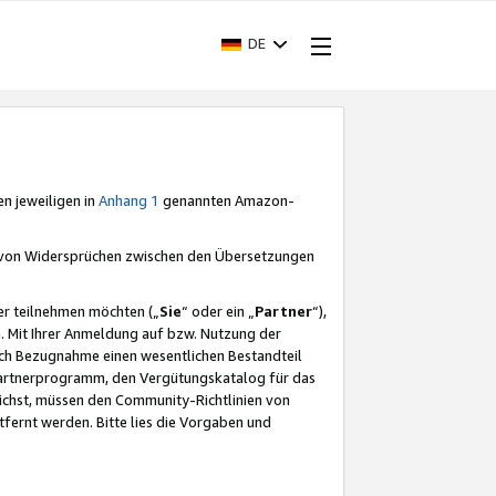
DE
en jeweiligen in
Anhang 1
genannten Amazon-
e von Widersprüchen zwischen den Übersetzungen
er teilnehmen möchten („
Sie
“ oder ein „
Partner
“),
. Mit Ihrer Anmeldung auf bzw. Nutzung der
durch Bezugnahme einen wesentlichen Bestandteil
 Partnerprogramm, den Vergütungskatalog für das
ichst, müssen den Community-Richtlinien von
fernt werden. Bitte lies die Vorgaben und