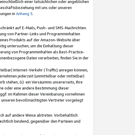
nschließlich einer tatsächlichen oder angeblichen
Geschäftsbeziehung mit uns oder unseren
mungen in
Anhang 3
.
schränkt auf E-Mails, Push- und SMS-Nachrichten.
ellung von Partner-Links und Programminhalten
 eines Produkts auf der Amazon-Website über
tig untersuchen, um die Einhaltung dieser
ntierung von Programminhalten als Best-Practice-
sonenbezogene Daten verarbeiten, finden Sie in der
telbar) Internet-Verkehr (Traffic) anregen können,
rnehmen jederzeit (unmittelbar oder mittelbar)
b stehen, (c) ein Versäumnis unsererseits, Ihre
fene oder eine andere Bestimmung dieser
r ggf. im Rahmen dieser Vereinbarung vornehmen
ch unseren bevollmächtigten Vertreter vorgelegt
ch auf andere Weise abtreten. Vorbehaltlich
rechtlich bindend, gegenüber den Parteien und