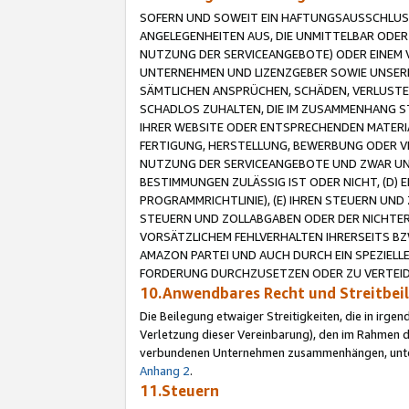
SOFERN UND SOWEIT EIN HAFTUNGSAUSSCHLUSS
ANGELEGENHEITEN AUS, DIE UNMITTELBAR ODER 
NUTZUNG DER SERVICEANGEBOTE) ODER EINEM V
UNTERNEHMEN UND LIZENZGEBER SOWIE UNSERE 
SÄMTLICHEN ANSPRÜCHEN, SCHÄDEN, VERLUSTE
SCHADLOS ZUHALTEN, DIE IM ZUSAMMENHANG STE
IHRER WEBSITE ODER ENTSPRECHENDEN MATERIA
FERTIGUNG, HERSTELLUNG, BEWERBUNG ODER VE
NUTZUNG DER SERVICEANGEBOTE UND ZWAR UN
BESTIMMUNGEN ZULÄSSIG IST ODER NICHT, (D) 
PROGRAMMRICHTLINIE), (E) IHREN STEUERN UN
STEUERN UND ZOLLABGABEN ODER DER NICHTER
VORSÄTZLICHEM FEHLVERHALTEN IHRERSEITS BZ
AMAZON PARTEI UND AUCH DURCH EIN SPEZIELL
FORDERUNG DURCHZUSETZEN ODER ZU VERTEIDI
10.Anwendbares Recht und Streitbe
Die Beilegung etwaiger Streitigkeiten, die in irg
Verletzung dieser Vereinbarung), den im Rahmen d
verbundenen Unternehmen zusammenhängen, unterl
Anhang 2
.
11.Steuern