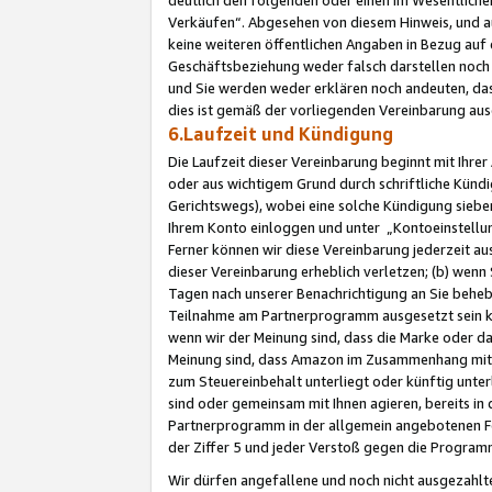
Verkäufen“. Abgesehen von diesem Hinweis, und a
keine weiteren öffentlichen Angaben in Bezug au
Geschäftsbeziehung weder falsch darstellen noch a
und Sie werden weder erklären noch andeuten, dass
dies ist gemäß der vorliegenden Vereinbarung ausd
6.Laufzeit und Kündigung
Die Laufzeit dieser Vereinbarung beginnt mit Ihre
oder aus wichtigem Grund durch schriftliche Kündi
Gerichtswegs), wobei eine solche Kündigung siebe
Ihrem Konto einloggen und unter „Kontoeinstellu
Ferner können wir diese Vereinbarung jederzeit aus
dieser Vereinbarung erheblich verletzen; (b) wenn
Tagen nach unserer Benachrichtigung an Sie behe
Teilnahme am Partnerprogramm ausgesetzt sein kö
wenn wir der Meinung sind, dass die Marke oder 
Meinung sind, dass Amazon im Zusammenhang mit d
zum Steuereinbehalt unterliegt oder künftig unter
sind oder gemeinsam mit Ihnen agieren, bereits in
Partnerprogramm in der allgemein angebotenen Fo
der Ziffer 5 und jeder Verstoß gegen die Programm
Wir dürfen angefallene und noch nicht ausgezahlt