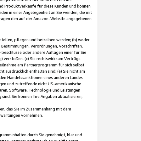
und Produktverkäufe für diese Kunden und können
nden in einer Angelegenheit an Sie wenden, die mit
e-Fragen den auf der Amazon-Website angegebenen
stellen, pflegen und betreiben werden; (b) weder
e Bestimmungen, Verordnungen, Vorschriften,
-beschlüsse oder andere Auflagen einer für Sie
 verstoßen; (c) Sie rechtswirksam Verträge
r Teilnahme am Partnerprogramm für sich selbst
t ausdrücklich enthalten sind; (e) Sie nicht am
den Handelssanktionen eines anderen Landes
gen und zutreffende nicht US-amerikanische
ren, Software, Technologie und Leistungen
sind. Sie können Ihre Angaben aktualisieren,
men, das Sie im Zusammenhang mit dem
 Erwartungen vornehmen.
ogramminhalten durch Sie genehmigt, klar und
zon-Partner verdiene ich an qualifizierten