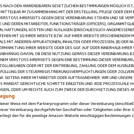
 NACH DEN ANWENDBAREN GESETZLICHEN BESTIMMUNGEN MÖGLICH IST, S
MITTELBAR IM ZUSAMMENHANG MIT DER ERSTELLUNG, PFLEGE ODER DEM BE
ERSTOSS IHRERSEITS GEGEN DIESE VEREINBARUNG STEHEN UND SIE VERP
UND DEREN MITARBEITER, FUNKTIONSTRÄGER (OFFICERS), ORGANMITGLI
N, HAFTUNGEN, KOSTEN UND AUSLAGEN (EINSCHLIESSLICH ANGEMESSENE
HEN MIT (A) IHRER WEBSITE BZW. AUF IHRER WEBSITE ERSCHEINENDEM M
LS MIT ANDEREN APPLIKATIONEN, INHALTEN ODER PROZESSEN, (B) DER 
RMARKTUNG IHRER WEBSITE ODER DES GGF. AUF ODER INNERHALB IHRER W
ABHÄNGIG DAVON, OB DIESE NUTZUNG GEMÄSS DIESER VEREINBARUNG B
EINEM VERSTOSS IHRERSEITS GEGEN EINE BESTIMMUNG DIESER VEREINBARU
D ZOLLABGABEN ODER MIT DER EINTREIBUNG, ZAHLUNG ODER DEM AUSBLEI
FÜLLUNG DER STEUERREGISTRIERUNGSVERPFLICHTUNGEN ODER ZOLLVERPF
W. SEITENS IHRER MITARBEITER ODER AUFTRAGNEHMER. WIR UND UNSERE
ES MANDAT GERICHTLICHE SCHRITTE EINLEITEN UND JEDE PROZESSUALE 
GEN, ODER UM RECHTE AUCH ZUM ZWECK DER DURCHSETZUNG DIESES AR
ilegung
endeiner Weise mit dem Partnerprogramm oder dieser Vereinbarung (einschließl
ieser Vereinbarung durchgeführten Geschäften oder Tätigkeiten oder Ihrer 
iegt den für die jeweilige Amazon-Website einschlägigen Bestimmungen z