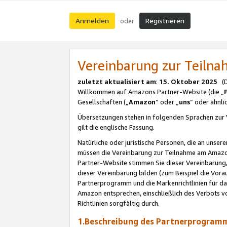
Anmelden
Registrieren
oder
Vereinbarung zur Teil
zuletzt aktualisiert am
:
15. Oktober 2025
(De
Willkommen auf Amazons Partner-Website (die „
Gesellschaften („
Amazon
“ oder „
uns
“ oder ähnl
Übersetzungen stehen in folgenden Sprachen zur 
gilt die englische Fassung.
Natürliche oder juristische Personen, die an uns
müssen die Vereinbarung zur Teilnahme am Amaz
Partner-Website stimmen Sie dieser Vereinbarung,
dieser Vereinbarung bilden (zum Beispiel die Vo
Partnerprogramm und die Markenrichtlinien für da
Amazon entsprechen, einschließlich des Verbots vo
Richtlinien sorgfältig durch.
1.Beschreibung des Partnerprogra