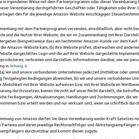
e in irgendeiner Weise mit dem Partnerprogramm oder dieser Vereinbarung (ei
ieser Vereinbarung durchgeführten Geschäften oder Tätigkeiten oder Ihrer 
liegen den für die jeweilige Amazon-Website einschlägigen Steuerbestim
mmenhang mit dem Partnerprogramm versenden, einschließlich, aber nicht be
site und die Nutzer Ihrer Website, die wir im Zusammenhang mit Ihrer Darst
itergeben (beispielsweise dass ein bestimmter Amazon-Kunde vor dem Kauf
uf die Amazon-Website kam, (b) Ihre Website prüfen, überwachen und anderwei
r Website dargestelltes Logo und die auf Ihrer Website dargestellte Impleme
reproduzieren, verbreiten und darstellen. Informationen darüber, wie wir per
ng in
Anhang 4
.
 (a) wir und unsere verbundenen Unternehmen jederzeit (mittelbar oder unmit
ng festgelegten Bedingungen abweichen, (b) wir und unsere verbundenen Unte
 Ähnlichkeit mit Ihrer Website aufweisen bzw. mit Ihrer Website im Wettbewer
barung durchzusetzen, keinen Verzicht auf unser Recht darstellt, die betrof
liche Festlegungen, Aktualisierungen, Handlungen und Zustimmungen, die wi
enommen bzw. erteilt werden und nur wirksam sind, wenn sie schriftlich dur
stimmung von Amazon dürfen Sie diese Vereinbarung weder Kraft Gesetzes no
die Parteien und deren jeweilige Rechtsnachfolger und Abtretungsempfänger 
ngsempfängern durchsetzbar und kommt diesen zugute.