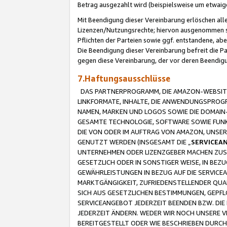
Betrag ausgezahlt wird (beispielsweise um etwai
Mit Beendigung dieser Vereinbarung erlöschen alle
Lizenzen/Nutzungsrechte; hiervon ausgenommen sind
Pflichten der Parteien sowie ggf. entstandene, ab
Die Beendigung dieser Vereinbarung befreit die P
gegen diese Vereinbarung, der vor deren Beendi
7.Haftungsausschlüsse
DAS PARTNERPROGRAMM, DIE AMAZON-WEBSITE,
LINKFORMATE, INHALTE, DIE ANWENDUNGSPRO
NAMEN, MARKEN UND LOGOS SOWIE DIE DOMAIN
GESAMTE TECHNOLOGIE, SOFTWARE SOWIE FUNKT
DIE VON ODER IM AUFTRAG VON AMAZON, UNS
GENUTZT WERDEN (INSGESAMT DIE „
SERVICEA
UNTERNEHMEN ODER LIZENZGEBER MACHEN ZUSI
GESETZLICH ODER IN SONSTIGER WEISE, IN BE
GEWÄHRLEISTUNGEN IN BEZUG AUF DIE SERVICE
MARKTGÄNGIGKEIT, ZUFRIEDENSTELLENDER QUA
SICH AUS GESETZLICHEN BESTIMMUNGEN, GEPFL
SERVICEANGEBOT JEDERZEIT BEENDEN BZW. DIE
JEDERZEIT ÄNDERN. WEDER WIR NOCH UNSERE 
BEREITGESTELLT ODER WIE BESCHRIEBEN DURC