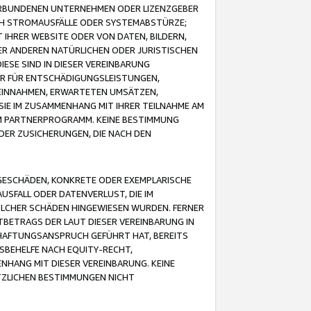
VERBUNDENEN UNTERNEHMEN ODER LIZENZGEBER
ICH STROMAUSFÄLLE ODER SYSTEMABSTÜRZE;
IHRER WEBSITE ODER VON DATEN, BILDERN,
ER ANDEREN NATÜRLICHEN ODER JURISTISCHEN
ESE SIND IN DIESER VEREINBARUNG
R FÜR ENTSCHÄDIGUNGSLEISTUNGEN,
EINNAHMEN, ERWARTETEN UMSÄTZEN,
SIE IM ZUSAMMENHANG MIT IHRER TEILNAHME AM
M PARTNERPROGRAMM. KEINE BESTIMMUNG
DER ZUSICHERUNGEN, DIE NACH DEN
GESCHÄDEN, KONKRETE ODER EXEMPLARISCHE
SFALL ODER DATENVERLUST, DIE IM
OLCHER SCHÄDEN HINGEWIESEN WURDEN. FERNER
BETRAGS DER LAUT DIESER VEREINBARUNG IN
HAFTUNGSANSPRUCH GEFÜHRT HAT, BEREITS
SBEHELFE NACH EQUITY-RECHT,
NHANG MIT DIESER VEREINBARUNG. KEINE
TZLICHEN BESTIMMUNGEN NICHT