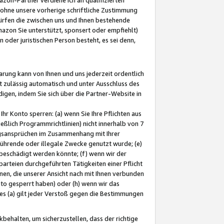
ohne unsere vorherige schriftliche Zustimmung
ürfen die zwischen uns und Ihnen bestehende
mazon Sie unterstützt, sponsert oder empfiehlt)
oder juristischen Person besteht, es sei denn,
arung kann von Ihnen und uns jederzeit ordentlich
t zulässig automatisch und unter Ausschluss des
gen, indem Sie sich über die Partner-Website in
hr Konto sperren: (a) wenn Sie Ihre Pflichten aus
eßlich Programmrichtlinien) nicht innerhalb von 7
ngsansprüchen im Zusammenhang mit Ihrer
ührende oder illegale Zwecke genutzt wurde; (e)
eschädigt werden könnte; (f) wenn wir der
rteien durchgeführten Tätigkeiten einer Pflicht
nen, die unserer Ansicht nach mit Ihnen verbunden
nto gesperrt haben) oder (h) wenn wir das
 (a) gilt jeder Verstoß gegen die Bestimmungen
ehalten, um sicherzustellen, dass der richtige