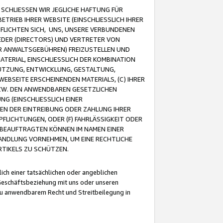
CHLIESSEN WIR JEGLICHE HAFTUNG FÜR
TRIEB IHRER WEBSITE (EINSCHLIESSLICH IHRER
FLICHTEN SICH, UNS, UNSERE VERBUNDENEN
EDER (DIRECTORS) UND VERTRETER VON
R ANWALTSGEBÜHREN) FREIZUSTELLEN UND
ATERIAL, EINSCHLIESSLICH DER KOMBINATION
NUTZUNG, ENTWICKLUNG, GESTALTUNG,
EBSEITE ERSCHEINENDEN MATERIALS, (C) IHRER
ZW. DEN ANWENDBAREN GESETZLICHEN
NG (EINSCHLIESSLICH EINER
BEN DER EINTREIBUNG ODER ZAHLUNG IHRER
LICHTUNGEN, ODER (F) FAHRLÄSSIGKEIT ODER
 BEAUFTRAGTEN KÖNNEN IM NAMEN EINER
HANDLUNG VORNEHMEN, UM EINE RECHTLICHE
TIKELS ZU SCHÜTZEN.
ich einer tatsächlichen oder angeblichen
Geschäftsbeziehung mit uns oder unseren
u anwendbarem Recht und Streitbeilegung in