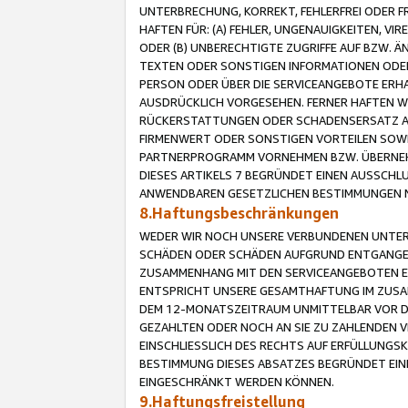
UNTERBRECHUNG, KORREKT, FEHLERFREI ODER 
HAFTEN FÜR: (A) FEHLER, UNGENAUIGKEITEN, 
ODER (B) UNBERECHTIGTE ZUGRIFFE AUF BZW. 
TEXTEN ODER SONSTIGEN INFORMATIONEN ODER 
PERSON ODER ÜBER DIE SERVICEANGEBOTE ERHA
AUSDRÜCKLICH VORGESEHEN. FERNER HAFTEN 
RÜCKERSTATTUNGEN ODER SCHADENSERSATZ AU
FIRMENWERT ODER SONSTIGEN VORTEILEN SOWIE
PARTNERPROGRAMM VORNEHMEN BZW. ÜBERNEHM
DIESES ARTIKELS 7 BEGRÜNDET EINEN AUSSCH
ANWENDBAREN GESETZLICHEN BESTIMMUNGEN 
8.Haftungsbeschränkungen
WEDER WIR NOCH UNSERE VERBUNDENEN UNTERN
SCHÄDEN ODER SCHÄDEN AUFGRUND ENTGANGENE
ZUSAMMENHANG MIT DEN SERVICEANGEBOTEN EN
ENTSPRICHT UNSERE GESAMTHAFTUNG IM ZUSAM
DEM 12-MONATSZEITRAUM UNMITTELBAR VOR DE
GEZAHLTEN ODER NOCH AN SIE ZU ZAHLENDEN V
EINSCHLIESSLICH DES RECHTS AUF ERFÜLLUNGS
BESTIMMUNG DIESES ABSATZES BEGRÜNDET EI
EINGESCHRÄNKT WERDEN KÖNNEN.
9.Haftungsfreistellung