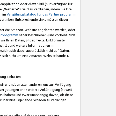
eapplikation oder Alexa Skill (nur verfügbar für
e „
Website
“) Geld zu verdienen, indem Sie Ihre
en im
Vergütungskatalog für das Partnerprogramm
t) verlinken. Entsprechende Links müssen dieser
e über die Amazon-Website angeboten werden, oder
nerprogramm
näher beschrieben (und vorbehaltlich
ir Ihnen Daten, Bilder, Texte, Linkformate,
alität und weitere Informationen im
zieht sich dabei ausdrücklich nicht auf Daten,
es sich nicht um eine Amazon-Website handelt.
rung einhalten.
ir uns neben allen anderen, uns zur Verfügung
n Vergütungen ohne weitere Ankündigung (soweit
 zu haben) und zwar unabhängig davon, ob diese
darüber hinausgehende Schäden zu verlangen.
on gelten alle auf der Amazon-Website