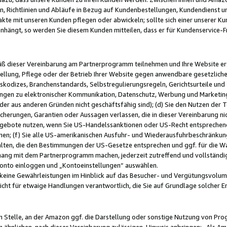
, Richtlinien und Abläufe in Bezug auf Kundenbestellungen, Kundendienst 
kte mit unseren Kunden pflegen oder abwickeln; sollte sich einer unserer Ku
nhängt, so werden Sie diesem Kunden mitteilen, dass er für Kundenservic
emäß dieser Vereinbarung am Partnerprogramm teilnehmen und Ihre Website er
ellung, Pflege oder der Betrieb Ihrer Website gegen anwendbare gesetzlich
skodizes, Branchenstandards, Selbstregulierungsregeln, Gerichtsurteile und 
ngen zu elektronischer Kommunikation, Datenschutz, Werbung und Marketing)
 oder aus anderen Gründen nicht geschäftsfähig sind); (d) Sie den Nutzen de
cherungen, Garantien oder Aussagen verlassen, die in dieser Vereinbarung nich
gebote nutzen, wenn Sie US-Handelssanktionen oder US-Recht entsprechen
men; (f) Sie alle US-amerikanischen Ausfuhr- und Wiederausfuhrbeschränkun
ten, die den Bestimmungen der US-Gesetze entsprechen und ggf. für die Wa
hang mit dem Partnerprogramm machen, jederzeit zutreffend und vollständig 
 Konto einloggen und „Kontoeinstellungen“ auswählen.
keine Gewährleistungen im Hinblick auf das Besucher- und Vergütungsvolu
icht für etwaige Handlungen verantwortlich, die Sie auf Grundlage solcher
en Stelle, an der Amazon ggf. die Darstellung oder sonstige Nutzung von Pr
 ähnlichen, nach dieser Vereinbarung zulässigen, Hinweis anbringen: „Als Ama