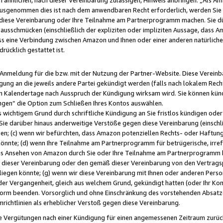
usgenommen dies ist nach dem anwendbaren Recht erforderlich, werden Sie 
f diese Vereinbarung oder Ihre Teilnahme am Partnerprogramm machen. Sie d
usschmücken (einschließlich der expliziten oder impliziten Aussage, dass A
 eine Verbindung zwischen Amazon und Ihnen oder einer anderen natürlichen 
rücklich gestattet ist.
r Anmeldung für die bzw. mit der Nutzung der Partner-Website. Diese Vereinb
gung an die jeweils andere Partei gekündigt werden (falls nach lokalem Rech
n Kalendertage nach Ausspruch der Kündigung wirksam wird. Sie können kündi
ngen“ die Option zum Schließen Ihres Kontos auswählen.
 wichtigem Grund durch schriftliche Kündigung an Sie fristlos kündigen oder I
 Sie darüber hinaus anderweitige Verstöße gegen diese Vereinbarung (einschli
ben; (c) wenn wir befürchten, dass Amazon potenziellen Rechts- oder Haftu
nnte; (d) wenn Ihre Teilnahme am Partnerprogramm für betrügerische, irref
das Ansehen von Amazon durch Sie oder Ihre Teilnahme am Partnerprogramm b
ieser Vereinbarung oder den gemäß dieser Vereinbarung von den Vertragspa
liegen könnte; (g) wenn wir diese Vereinbarung mit Ihnen oder anderen Perso
 der Vergangenheit, gleich aus welchem Grund, gekündigt hatten (oder Ihr Ko
rm beenden. Vorsorglich und ohne Einschränkung des vorstehenden Absatzes
richtlinien als erheblicher Verstoß gegen diese Vereinbarung.
e Vergütungen nach einer Kündigung für einen angemessenen Zeitraum zurückb