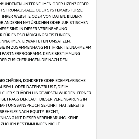
VERBUNDENEN UNTERNEHMEN ODER LIZENZGEBER
ICH STROMAUSFÄLLE ODER SYSTEMABSTÜRZE;
IHRER WEBSITE ODER VON DATEN, BILDERN,
ER ANDEREN NATÜRLICHEN ODER JURISTISCHEN
ESE SIND IN DIESER VEREINBARUNG
R FÜR ENTSCHÄDIGUNGSLEISTUNGEN,
EINNAHMEN, ERWARTETEN UMSÄTZEN,
SIE IM ZUSAMMENHANG MIT IHRER TEILNAHME AM
M PARTNERPROGRAMM. KEINE BESTIMMUNG
DER ZUSICHERUNGEN, DIE NACH DEN
GESCHÄDEN, KONKRETE ODER EXEMPLARISCHE
SFALL ODER DATENVERLUST, DIE IM
OLCHER SCHÄDEN HINGEWIESEN WURDEN. FERNER
BETRAGS DER LAUT DIESER VEREINBARUNG IN
HAFTUNGSANSPRUCH GEFÜHRT HAT, BEREITS
SBEHELFE NACH EQUITY-RECHT,
NHANG MIT DIESER VEREINBARUNG. KEINE
TZLICHEN BESTIMMUNGEN NICHT