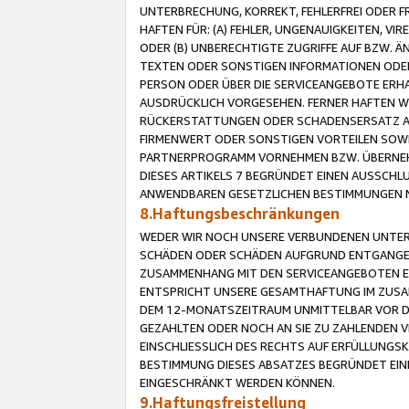
UNTERBRECHUNG, KORREKT, FEHLERFREI ODER 
HAFTEN FÜR: (A) FEHLER, UNGENAUIGKEITEN, 
ODER (B) UNBERECHTIGTE ZUGRIFFE AUF BZW. 
TEXTEN ODER SONSTIGEN INFORMATIONEN ODER 
PERSON ODER ÜBER DIE SERVICEANGEBOTE ERHA
AUSDRÜCKLICH VORGESEHEN. FERNER HAFTEN 
RÜCKERSTATTUNGEN ODER SCHADENSERSATZ AU
FIRMENWERT ODER SONSTIGEN VORTEILEN SOWIE
PARTNERPROGRAMM VORNEHMEN BZW. ÜBERNEHM
DIESES ARTIKELS 7 BEGRÜNDET EINEN AUSSCH
ANWENDBAREN GESETZLICHEN BESTIMMUNGEN 
8.Haftungsbeschränkungen
WEDER WIR NOCH UNSERE VERBUNDENEN UNTERN
SCHÄDEN ODER SCHÄDEN AUFGRUND ENTGANGENE
ZUSAMMENHANG MIT DEN SERVICEANGEBOTEN EN
ENTSPRICHT UNSERE GESAMTHAFTUNG IM ZUSAM
DEM 12-MONATSZEITRAUM UNMITTELBAR VOR DE
GEZAHLTEN ODER NOCH AN SIE ZU ZAHLENDEN V
EINSCHLIESSLICH DES RECHTS AUF ERFÜLLUNGS
BESTIMMUNG DIESES ABSATZES BEGRÜNDET EI
EINGESCHRÄNKT WERDEN KÖNNEN.
9.Haftungsfreistellung