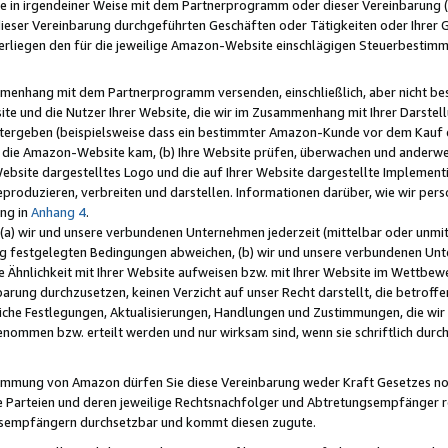
e in irgendeiner Weise mit dem Partnerprogramm oder dieser Vereinbarung (ei
ieser Vereinbarung durchgeführten Geschäften oder Tätigkeiten oder Ihrer 
liegen den für die jeweilige Amazon-Website einschlägigen Steuerbestim
mmenhang mit dem Partnerprogramm versenden, einschließlich, aber nicht be
site und die Nutzer Ihrer Website, die wir im Zusammenhang mit Ihrer Darst
itergeben (beispielsweise dass ein bestimmter Amazon-Kunde vor dem Kauf
uf die Amazon-Website kam, (b) Ihre Website prüfen, überwachen und anderwei
r Website dargestelltes Logo und die auf Ihrer Website dargestellte Impleme
reproduzieren, verbreiten und darstellen. Informationen darüber, wie wir per
ng in
Anhang 4
.
 (a) wir und unsere verbundenen Unternehmen jederzeit (mittelbar oder unmit
ng festgelegten Bedingungen abweichen, (b) wir und unsere verbundenen Unte
 Ähnlichkeit mit Ihrer Website aufweisen bzw. mit Ihrer Website im Wettbewer
barung durchzusetzen, keinen Verzicht auf unser Recht darstellt, die betrof
liche Festlegungen, Aktualisierungen, Handlungen und Zustimmungen, die wi
enommen bzw. erteilt werden und nur wirksam sind, wenn sie schriftlich dur
stimmung von Amazon dürfen Sie diese Vereinbarung weder Kraft Gesetzes no
die Parteien und deren jeweilige Rechtsnachfolger und Abtretungsempfänger 
ngsempfängern durchsetzbar und kommt diesen zugute.