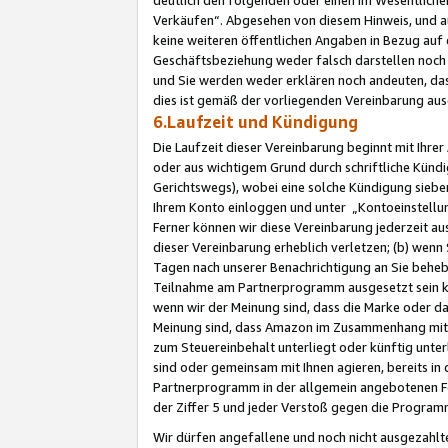
Verkäufen“. Abgesehen von diesem Hinweis, und a
keine weiteren öffentlichen Angaben in Bezug au
Geschäftsbeziehung weder falsch darstellen noch a
und Sie werden weder erklären noch andeuten, dass
dies ist gemäß der vorliegenden Vereinbarung ausd
6.Laufzeit und Kündigung
Die Laufzeit dieser Vereinbarung beginnt mit Ihre
oder aus wichtigem Grund durch schriftliche Kündi
Gerichtswegs), wobei eine solche Kündigung siebe
Ihrem Konto einloggen und unter „Kontoeinstellu
Ferner können wir diese Vereinbarung jederzeit aus
dieser Vereinbarung erheblich verletzen; (b) wenn
Tagen nach unserer Benachrichtigung an Sie behe
Teilnahme am Partnerprogramm ausgesetzt sein kö
wenn wir der Meinung sind, dass die Marke oder 
Meinung sind, dass Amazon im Zusammenhang mit d
zum Steuereinbehalt unterliegt oder künftig unter
sind oder gemeinsam mit Ihnen agieren, bereits in
Partnerprogramm in der allgemein angebotenen Fo
der Ziffer 5 und jeder Verstoß gegen die Programm
Wir dürfen angefallene und noch nicht ausgezahlt