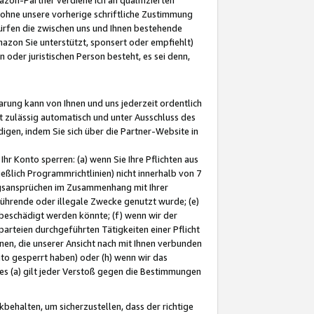
ohne unsere vorherige schriftliche Zustimmung
ürfen die zwischen uns und Ihnen bestehende
mazon Sie unterstützt, sponsert oder empfiehlt)
oder juristischen Person besteht, es sei denn,
arung kann von Ihnen und uns jederzeit ordentlich
t zulässig automatisch und unter Ausschluss des
gen, indem Sie sich über die Partner-Website in
hr Konto sperren: (a) wenn Sie Ihre Pflichten aus
eßlich Programmrichtlinien) nicht innerhalb von 7
ngsansprüchen im Zusammenhang mit Ihrer
ührende oder illegale Zwecke genutzt wurde; (e)
eschädigt werden könnte; (f) wenn wir der
rteien durchgeführten Tätigkeiten einer Pflicht
nen, die unserer Ansicht nach mit Ihnen verbunden
nto gesperrt haben) oder (h) wenn wir das
 (a) gilt jeder Verstoß gegen die Bestimmungen
ehalten, um sicherzustellen, dass der richtige