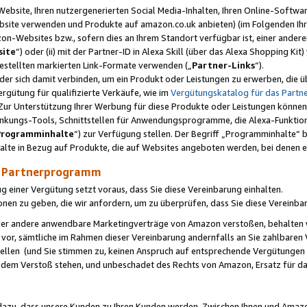
ebsite, Ihren nutzergenerierten Social Media-Inhalten, Ihren Online-Softwar
ebsite verwenden und Produkte auf amazon.co.uk anbieten) (im Folgenden Ihr
-Websites bzw., sofern dies an Ihrem Standort verfügbar ist, einer ander
ite
“) oder (ii) mit der Partner-ID in Alexa Skill (über das Alexa Shopping Ki
estellten markierten Link-Formate verwenden („
Partner-Links
“).
oder sich damit verbinden, um ein Produkt oder Leistungen zu erwerben, di
gütung für qualifizierte Verkäufe, wie im
Vergütungskatalog für das Part
Zur Unterstützung Ihrer Werbung für diese Produkte oder Leistungen können w
linkungs-Tools, Schnittstellen für Anwendungsprogramme, die Alexa-Funktion
Programminhalte
“) zur Verfügung stellen. Der Begriff „Programminhalte“ be
halte in Bezug auf Produkte, die auf Websites angeboten werden, bei denen 
as Partnerprogramm
einer Vergütung setzt voraus, dass Sie diese Vereinbarung einhalten.
ionen zu geben, die wir anfordern, um zu überprüfen, dass Sie diese Vereinba
oder andere anwendbare Marketingverträge von Amazon verstoßen, behalten w
 vor, sämtliche im Rahmen dieser Vereinbarung andernfalls an Sie zahlbare
tellen (und Sie stimmen zu, keinen Anspruch auf entsprechende Vergütungen
 dem Verstoß stehen, und unbeschadet des Rechts von Amazon, Ersatz für 
azu, dass unsere Kunden zu Ihren Kunden werden. Zwischen Ihnen und Amaz