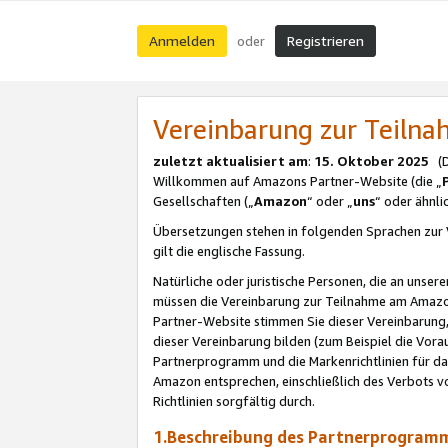
Anmelden
Registrieren
oder
Vereinbarung zur Teil
zuletzt aktualisiert am
:
15. Oktober 2025
(De
Willkommen auf Amazons Partner-Website (die „
Gesellschaften („
Amazon
“ oder „
uns
“ oder ähnl
Übersetzungen stehen in folgenden Sprachen zur 
gilt die englische Fassung.
Natürliche oder juristische Personen, die an uns
müssen die Vereinbarung zur Teilnahme am Amaz
Partner-Website stimmen Sie dieser Vereinbarung,
dieser Vereinbarung bilden (zum Beispiel die Vo
Partnerprogramm und die Markenrichtlinien für da
Amazon entsprechen, einschließlich des Verbots vo
Richtlinien sorgfältig durch.
1.Beschreibung des Partnerprogra