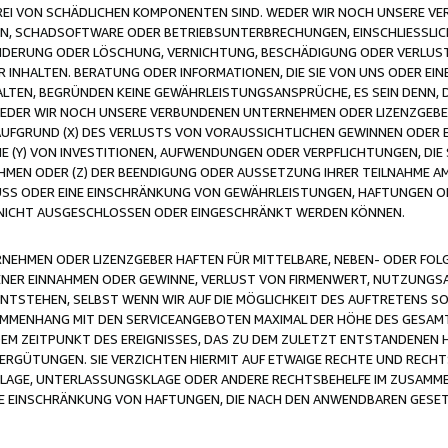
FREI VON SCHÄDLICHEN KOMPONENTEN SIND. WEDER WIR NOCH UNSERE 
VIREN, SCHADSOFTWARE ODER BETRIEBSUNTERBRECHUNGEN, EINSCHLIESSL
ÄNDERUNG ODER LÖSCHUNG, VERNICHTUNG, BESCHÄDIGUNG ODER VERLUST 
INHALTEN. BERATUNG ODER INFORMATIONEN, DIE SIE VON UNS ODER EIN
LTEN, BEGRÜNDEN KEINE GEWÄHRLEISTUNGSANSPRÜCHE, ES SEIN DENN, DI
WEDER WIR NOCH UNSERE VERBUNDENEN UNTERNEHMEN ODER LIZENZGEBE
FGRUND (X) DES VERLUSTS VON VORAUSSICHTLICHEN GEWINNEN ODER 
 (Y) VON INVESTITIONEN, AUFWENDUNGEN ODER VERPFLICHTUNGEN, DIE 
EN ODER (Z) DER BEENDIGUNG ODER AUSSETZUNG IHRER TEILNAHME A
LUSS ODER EINE EINSCHRÄNKUNG VON GEWÄHRLEISTUNGEN, HAFTUNGEN O
NICHT AUSGESCHLOSSEN ODER EINGESCHRÄNKT WERDEN KÖNNEN.
EHMEN ODER LIZENZGEBER HAFTEN FÜR MITTELBARE, NEBEN- ODER FOL
R EINNAHMEN ODER GEWINNE, VERLUST VON FIRMENWERT, NUTZUNGSAU
TSTEHEN, SELBST WENN WIR AUF DIE MÖGLICHKEIT DES AUFTRETENS S
MENHANG MIT DEN SERVICEANGEBOTEN MAXIMAL DER HÖHE DES GESAMT
M ZEITPUNKT DES EREIGNISSES, DAS ZU DEM ZULETZT ENTSTANDENEN 
ERGÜTUNGEN. SIE VERZICHTEN HIERMIT AUF ETWAIGE RECHTE UND RECHT
KLAGE, UNTERLASSUNGSKLAGE ODER ANDERE RECHTSBEHELFE IM ZUSAMME
NE EINSCHRÄNKUNG VON HAFTUNGEN, DIE NACH DEN ANWENDBAREN GESE