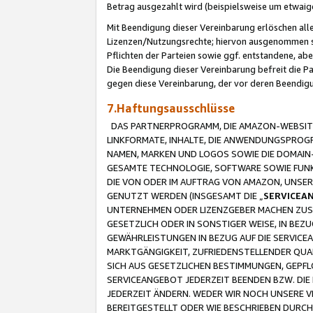
Betrag ausgezahlt wird (beispielsweise um etwai
Mit Beendigung dieser Vereinbarung erlöschen alle
Lizenzen/Nutzungsrechte; hiervon ausgenommen sind
Pflichten der Parteien sowie ggf. entstandene, ab
Die Beendigung dieser Vereinbarung befreit die P
gegen diese Vereinbarung, der vor deren Beendi
7.Haftungsausschlüsse
DAS PARTNERPROGRAMM, DIE AMAZON-WEBSITE,
LINKFORMATE, INHALTE, DIE ANWENDUNGSPRO
NAMEN, MARKEN UND LOGOS SOWIE DIE DOMAIN
GESAMTE TECHNOLOGIE, SOFTWARE SOWIE FUNKT
DIE VON ODER IM AUFTRAG VON AMAZON, UNS
GENUTZT WERDEN (INSGESAMT DIE „
SERVICEA
UNTERNEHMEN ODER LIZENZGEBER MACHEN ZUSI
GESETZLICH ODER IN SONSTIGER WEISE, IN BE
GEWÄHRLEISTUNGEN IN BEZUG AUF DIE SERVICE
MARKTGÄNGIGKEIT, ZUFRIEDENSTELLENDER QUA
SICH AUS GESETZLICHEN BESTIMMUNGEN, GEPFL
SERVICEANGEBOT JEDERZEIT BEENDEN BZW. DIE
JEDERZEIT ÄNDERN. WEDER WIR NOCH UNSERE 
BEREITGESTELLT ODER WIE BESCHRIEBEN DURC