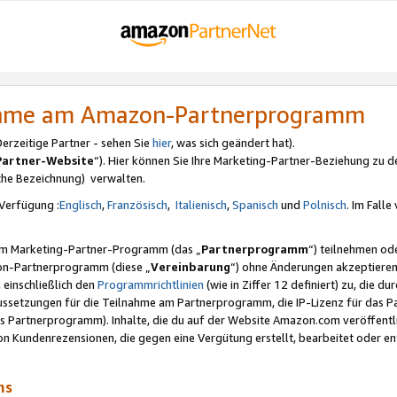
nahme am Amazon-Partnerprogramm
rzeitige Partner - sehen Sie
hier
, was sich geändert hat).
Partner-Website
“). Hier können Sie Ihre Marketing-Partner-Beziehung zu d
iche Bezeichnung) verwalten.
Verfügung :
Englisch
,
Französisch
,
Italienisch
,
Spanisch
und
Polnisch
. Im Fall
erem Marketing-Partner-Programm (das „
Partnerprogramm
“) teilnehmen od
on-Partnerprogramm (diese „
Vereinbarung
“) ohne Änderungen akzeptieren
 einschließlich den
Programmrichtlinien
(wie in Ziffer 12 definiert) zu, die 
raussetzungen für die Teilnahme am Partnerprogramm, die IP-Lizenz für das
s Partnerprogramm). Inhalte, die du auf der Website Amazon.com veröffentl
n Kundenrezensionen, die gegen eine Vergütung erstellt, bearbeitet oder ent
mms