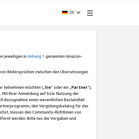
DE
en jeweiligen in
Anhang 1
genannten Amazon-
e von Widersprüchen zwischen den Übersetzungen
er teilnehmen möchten („
Sie
“ oder ein „
Partner
“),
. Mit Ihrer Anmeldung auf bzw. Nutzung der
durch Bezugnahme einen wesentlichen Bestandteil
 Partnerprogramm, den Vergütungskatalog für das
ichst, müssen den Community-Richtlinien von
fernt werden. Bitte lies die Vorgaben und