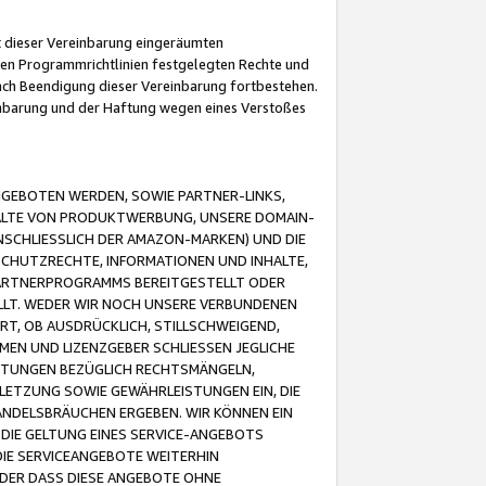
it dieser Vereinbarung eingeräumten
 den Programmrichtlinien festgelegten Rechte und
 nach Beendigung dieser Vereinbarung fortbestehen.
einbarung und der Haftung wegen eines Verstoßes
GEBOTEN WERDEN, SOWIE PARTNER-LINKS,
ALTE VON PRODUKTWERBUNG, UNSERE DOMAIN-
SCHLIESSLICH DER AMAZON-MARKEN) UND DIE
SCHUTZRECHTE, INFORMATIONEN UND INHALTE,
PARTNERPROGRAMMS BEREITGESTELLT ODER
ELLT. WEDER WIR NOCH UNSERE VERBUNDENEN
T, OB AUSDRÜCKLICH, STILLSCHWEIGEND,
MEN UND LIZENZGEBER SCHLIESSEN JEGLICHE
ISTUNGEN BEZÜGLICH RECHTSMÄNGELN,
LETZUNG SOWIE GEWÄHRLEISTUNGEN EIN, DIE
ANDELSBRÄUCHEN ERGEBEN. WIR KÖNNEN EIN
 DIE GELTUNG EINES SERVICE-ANGEBOTS
IE SERVICEANGEBOTE WEITERHIN
ODER DASS DIESE ANGEBOTE OHNE