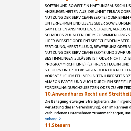
SOFERN UND SOWEIT EIN HAFTUNGSAUSSCHLUSS
ANGELEGENHEITEN AUS, DIE UNMITTELBAR ODER 
NUTZUNG DER SERVICEANGEBOTE) ODER EINEM V
UNTERNEHMEN UND LIZENZGEBER SOWIE UNSERE 
SÄMTLICHEN ANSPRÜCHEN, SCHÄDEN, VERLUSTE
SCHADLOS ZUHALTEN, DIE IM ZUSAMMENHANG STE
IHRER WEBSITE ODER ENTSPRECHENDEN MATERIA
FERTIGUNG, HERSTELLUNG, BEWERBUNG ODER VE
NUTZUNG DER SERVICEANGEBOTE UND ZWAR UN
BESTIMMUNGEN ZULÄSSIG IST ODER NICHT, (D) 
PROGRAMMRICHTLINIE), (E) IHREN STEUERN UN
STEUERN UND ZOLLABGABEN ODER DER NICHTER
VORSÄTZLICHEM FEHLVERHALTEN IHRERSEITS BZ
AMAZON PARTEI UND AUCH DURCH EIN SPEZIELL
FORDERUNG DURCHZUSETZEN ODER ZU VERTEIDI
10.Anwendbares Recht und Streitbe
Die Beilegung etwaiger Streitigkeiten, die in irg
Verletzung dieser Vereinbarung), den im Rahmen d
verbundenen Unternehmen zusammenhängen, unterl
Anhang 2
.
11.Steuern