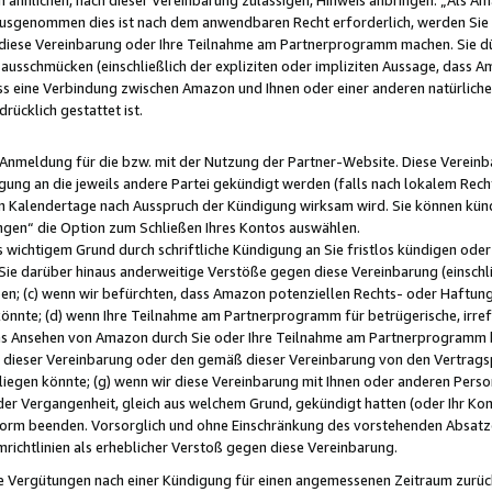
usgenommen dies ist nach dem anwendbaren Recht erforderlich, werden Sie 
f diese Vereinbarung oder Ihre Teilnahme am Partnerprogramm machen. Sie d
usschmücken (einschließlich der expliziten oder impliziten Aussage, dass A
 eine Verbindung zwischen Amazon und Ihnen oder einer anderen natürlichen 
rücklich gestattet ist.
r Anmeldung für die bzw. mit der Nutzung der Partner-Website. Diese Vereinb
gung an die jeweils andere Partei gekündigt werden (falls nach lokalem Rech
n Kalendertage nach Ausspruch der Kündigung wirksam wird. Sie können kündi
ngen“ die Option zum Schließen Ihres Kontos auswählen.
 wichtigem Grund durch schriftliche Kündigung an Sie fristlos kündigen oder I
 Sie darüber hinaus anderweitige Verstöße gegen diese Vereinbarung (einschli
ben; (c) wenn wir befürchten, dass Amazon potenziellen Rechts- oder Haftu
nnte; (d) wenn Ihre Teilnahme am Partnerprogramm für betrügerische, irref
das Ansehen von Amazon durch Sie oder Ihre Teilnahme am Partnerprogramm b
ieser Vereinbarung oder den gemäß dieser Vereinbarung von den Vertragspa
liegen könnte; (g) wenn wir diese Vereinbarung mit Ihnen oder anderen Perso
 der Vergangenheit, gleich aus welchem Grund, gekündigt hatten (oder Ihr Ko
rm beenden. Vorsorglich und ohne Einschränkung des vorstehenden Absatzes
richtlinien als erheblicher Verstoß gegen diese Vereinbarung.
e Vergütungen nach einer Kündigung für einen angemessenen Zeitraum zurückb