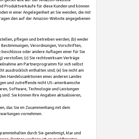
und Produktverkäufe für diese Kunden und können
nden in einer Angelegenheit an Sie wenden, die mit
e-Fragen den auf der Amazon-Website angegebenen
stellen, pflegen und betreiben werden; (b) weder
e Bestimmungen, Verordnungen, Vorschriften,
-beschlüsse oder andere Auflagen einer für Sie
 verstoßen; (c) Sie rechtswirksam Verträge
r Teilnahme am Partnerprogramm für sich selbst
t ausdrücklich enthalten sind; (e) Sie nicht am
den Handelssanktionen eines anderen Landes
gen und zutreffende nicht US-amerikanische
ren, Software, Technologie und Leistungen
sind. Sie können Ihre Angaben aktualisieren,
men, das Sie im Zusammenhang mit dem
 Erwartungen vornehmen.
ogramminhalten durch Sie genehmigt, klar und
zon-Partner verdiene ich an qualifizierten