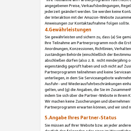
angegebenen Preise, Verkaufsbedingungen, Regeln
jederzeit geändert werden. Sie werden keine Konta
der Interaktion mit der Amazon-Website zusamme
Anweisungen zur Kontaktaufnahme folgen sollte.
4.Gewährleistungen
Sie gewährleisten und sichern zu, dass (a) Sie g
Ihre Teilnahme am Partnerprogramm noch die Erst
Anordnungen, Konzessionen, Richtlinien, Verhalten
zuständigen Behörde (einschließlich der Bestimmu
abschließen dürfen (also z. B. nicht minderjährig
eigenständig geprüft haben und sich nicht auf Zusi
Partnerprogramm teilnehmen und keine Servicean
unterliegen, in dem Sie Serviceangebote wahrneh
Ausfuhr- und Wiederausfuhrbeschränkungen einhal
gelten, und (g) die Angaben, die Sie im Zusammen
indem Sie sich über die Partner-Website in Ihrem
Wir machen keine Zusicherungen und übernehmen 
Partnerprogramm erwarten können, und wir sind n
5.Angabe Ihres Partner-Status
Sie müssen auf Ihrer Website bzw. an jeder ander
deutlich den folgenden oder einen im Wesentlichen