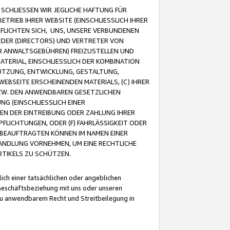
CHLIESSEN WIR JEGLICHE HAFTUNG FÜR
TRIEB IHRER WEBSITE (EINSCHLIESSLICH IHRER
FLICHTEN SICH, UNS, UNSERE VERBUNDENEN
EDER (DIRECTORS) UND VERTRETER VON
R ANWALTSGEBÜHREN) FREIZUSTELLEN UND
ATERIAL, EINSCHLIESSLICH DER KOMBINATION
NUTZUNG, ENTWICKLUNG, GESTALTUNG,
EBSEITE ERSCHEINENDEN MATERIALS, (C) IHRER
ZW. DEN ANWENDBAREN GESETZLICHEN
NG (EINSCHLIESSLICH EINER
BEN DER EINTREIBUNG ODER ZAHLUNG IHRER
LICHTUNGEN, ODER (F) FAHRLÄSSIGKEIT ODER
 BEAUFTRAGTEN KÖNNEN IM NAMEN EINER
HANDLUNG VORNEHMEN, UM EINE RECHTLICHE
TIKELS ZU SCHÜTZEN.
ich einer tatsächlichen oder angeblichen
Geschäftsbeziehung mit uns oder unseren
u anwendbarem Recht und Streitbeilegung in