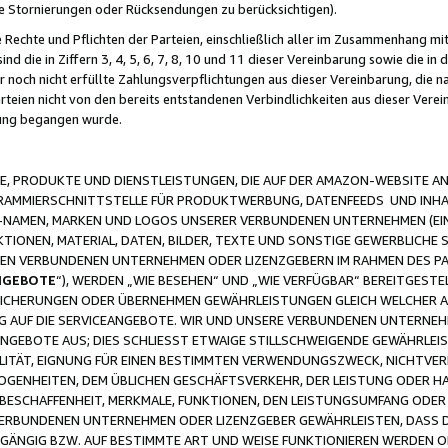
ge Stornierungen oder Rücksendungen zu berücksichtigen).
 Rechte und Pflichten der Parteien, einschließlich aller im Zusammenhang m
 die in Ziffern 3, 4, 5, 6, 7, 8, 10 und 11 dieser Vereinbarung sowie die in
er noch nicht erfüllte Zahlungsverpflichtungen aus dieser Vereinbarung, die
arteien nicht von den bereits entstandenen Verbindlichkeiten aus dieser Ver
gung begangen wurde.
 PRODUKTE UND DIENSTLEISTUNGEN, DIE AUF DER AMAZON-WEBSITE AN
GRAMMIERSCHNITTSTELLE FÜR PRODUKTWERBUNG, DATENFEEDS UND INH
-NAMEN, MARKEN UND LOGOS UNSERER VERBUNDENEN UNTERNEHMEN (EIN
IONEN, MATERIAL, DATEN, BILDER, TEXTE UND SONSTIGE GEWERBLICHE 
EREN VERBUNDENEN UNTERNEHMEN ODER LIZENZGEBERN IM RAHMEN DES 
NGEBOTE
“), WERDEN „WIE BESEHEN“ UND „WIE VERFÜGBAR“ BEREITGEST
CHERUNGEN ODER ÜBERNEHMEN GEWÄHRLEISTUNGEN GLEICH WELCHER AR
ZUG AUF DIE SERVICEANGEBOTE. WIR UND UNSERE VERBUNDENEN UNTERNEH
ANGEBOTE AUS; DIES SCHLIESST ETWAIGE STILLSCHWEIGENDE GEWÄHRLE
LITÄT, EIGNUNG FÜR EINEN BESTIMMTEN VERWENDUNGSZWECK, NICHTVER
OGENHEITEN, DEM ÜBLICHEN GESCHÄFTSVERKEHR, DER LEISTUNG ODER H
 BESCHAFFENHEIT, MERKMALE, FUNKTIONEN, DEN LEISTUNGSUMFANG ODER
VERBUNDENEN UNTERNEHMEN ODER LIZENZGEBER GEWÄHRLEISTEN, DASS D
HGÄNGIG BZW. AUF BESTIMMTE ART UND WEISE FUNKTIONIEREN WERDEN 