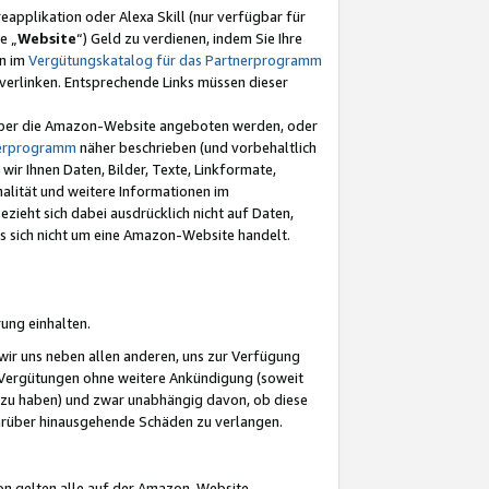
eapplikation oder Alexa Skill (nur verfügbar für
e „
Website
“) Geld zu verdienen, indem Sie Ihre
en im
Vergütungskatalog für das Partnerprogramm
t) verlinken. Entsprechende Links müssen dieser
e über die Amazon-Website angeboten werden, oder
nerprogramm
näher beschrieben (und vorbehaltlich
ir Ihnen Daten, Bilder, Texte, Linkformate,
alität und weitere Informationen im
zieht sich dabei ausdrücklich nicht auf Daten,
es sich nicht um eine Amazon-Website handelt.
rung einhalten.
ir uns neben allen anderen, uns zur Verfügung
n Vergütungen ohne weitere Ankündigung (soweit
 zu haben) und zwar unabhängig davon, ob diese
darüber hinausgehende Schäden zu verlangen.
on gelten alle auf der Amazon-Website