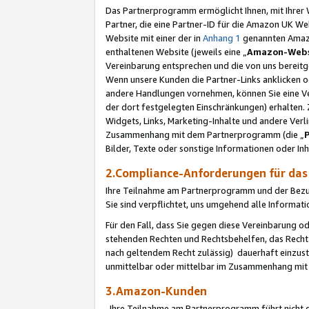
Das Partnerprogramm ermöglicht Ihnen, mit Ihrer W
Partner, die eine Partner-ID für die Amazon UK W
Website mit einer der in
Anhang 1
genannten Amazon
enthaltenen Website (jeweils eine „
Amazon-Webs
Vereinbarung entsprechen und die von uns bereitg
Wenn unsere Kunden die Partner-Links anklicken 
andere Handlungen vornehmen, können Sie eine Ver
der dort festgelegten Einschränkungen) erhalten. 
Widgets, Links, Marketing-Inhalte und andere Ver
Zusammenhang mit dem Partnerprogramm (die „
Bilder, Texte oder sonstige Informationen oder In
2.Compliance-Anforderungen für d
Ihre Teilnahme am Partnerprogramm und der Bezug 
Sie sind verpflichtet, uns umgehend alle Informat
Für den Fall, dass Sie gegen diese Vereinbarung 
stehenden Rechten und Rechtsbehelfen, das Recht
nach geltendem Recht zulässig) dauerhaft einzus
unmittelbar oder mittelbar im Zusammenhang mit
3.Amazon-Kunden
Ihre Teilnahme am Partnerprogramm führt nicht d