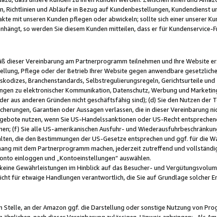
, Richtlinien und Abläufe in Bezug auf Kundenbestellungen, Kundendienst 
kte mit unseren Kunden pflegen oder abwickeln; sollte sich einer unserer Ku
nhängt, so werden Sie diesem Kunden mitteilen, dass er für Kundenservic
emäß dieser Vereinbarung am Partnerprogramm teilnehmen und Ihre Website er
ellung, Pflege oder der Betrieb Ihrer Website gegen anwendbare gesetzlich
skodizes, Branchenstandards, Selbstregulierungsregeln, Gerichtsurteile und 
ngen zu elektronischer Kommunikation, Datenschutz, Werbung und Marketing)
 oder aus anderen Gründen nicht geschäftsfähig sind); (d) Sie den Nutzen de
cherungen, Garantien oder Aussagen verlassen, die in dieser Vereinbarung nich
gebote nutzen, wenn Sie US-Handelssanktionen oder US-Recht entsprechen
men; (f) Sie alle US-amerikanischen Ausfuhr- und Wiederausfuhrbeschränkun
ten, die den Bestimmungen der US-Gesetze entsprechen und ggf. für die Wa
hang mit dem Partnerprogramm machen, jederzeit zutreffend und vollständig 
 Konto einloggen und „Kontoeinstellungen“ auswählen.
keine Gewährleistungen im Hinblick auf das Besucher- und Vergütungsvolu
icht für etwaige Handlungen verantwortlich, die Sie auf Grundlage solcher
en Stelle, an der Amazon ggf. die Darstellung oder sonstige Nutzung von Pr
 ähnlichen, nach dieser Vereinbarung zulässigen, Hinweis anbringen: „Als Ama