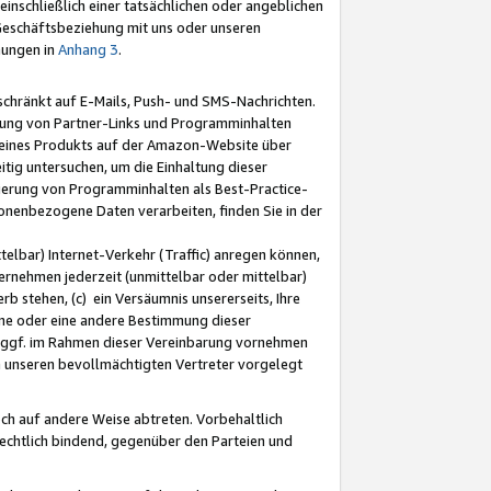
nschließlich einer tatsächlichen oder angeblichen
Geschäftsbeziehung mit uns oder unseren
mungen in
Anhang 3
.
schränkt auf E-Mails, Push- und SMS-Nachrichten.
ellung von Partner-Links und Programminhalten
 eines Produkts auf der Amazon-Website über
tig untersuchen, um die Einhaltung dieser
ntierung von Programminhalten als Best-Practice-
sonenbezogene Daten verarbeiten, finden Sie in der
telbar) Internet-Verkehr (Traffic) anregen können,
rnehmen jederzeit (unmittelbar oder mittelbar)
b stehen, (c) ein Versäumnis unsererseits, Ihre
fene oder eine andere Bestimmung dieser
r ggf. im Rahmen dieser Vereinbarung vornehmen
ch unseren bevollmächtigten Vertreter vorgelegt
ch auf andere Weise abtreten. Vorbehaltlich
rechtlich bindend, gegenüber den Parteien und