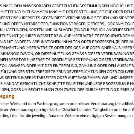
 NACH DEN ANWENDBAREN GESETZLICHEN BESTIMMUNGEN MÖGLICH IST, S
MITTELBAR IM ZUSAMMENHANG MIT DER ERSTELLUNG, PFLEGE ODER DEM BE
ERSTOSS IHRERSEITS GEGEN DIESE VEREINBARUNG STEHEN UND SIE VERP
UND DEREN MITARBEITER, FUNKTIONSTRÄGER (OFFICERS), ORGANMITGLI
N, HAFTUNGEN, KOSTEN UND AUSLAGEN (EINSCHLIESSLICH ANGEMESSENE
HEN MIT (A) IHRER WEBSITE BZW. AUF IHRER WEBSITE ERSCHEINENDEM M
LS MIT ANDEREN APPLIKATIONEN, INHALTEN ODER PROZESSEN, (B) DER 
RMARKTUNG IHRER WEBSITE ODER DES GGF. AUF ODER INNERHALB IHRER W
ABHÄNGIG DAVON, OB DIESE NUTZUNG GEMÄSS DIESER VEREINBARUNG B
EINEM VERSTOSS IHRERSEITS GEGEN EINE BESTIMMUNG DIESER VEREINBARU
D ZOLLABGABEN ODER MIT DER EINTREIBUNG, ZAHLUNG ODER DEM AUSBLEI
FÜLLUNG DER STEUERREGISTRIERUNGSVERPFLICHTUNGEN ODER ZOLLVERPF
W. SEITENS IHRER MITARBEITER ODER AUFTRAGNEHMER. WIR UND UNSERE
ES MANDAT GERICHTLICHE SCHRITTE EINLEITEN UND JEDE PROZESSUALE 
GEN, ODER UM RECHTE AUCH ZUM ZWECK DER DURCHSETZUNG DIESES AR
ilegung
endeiner Weise mit dem Partnerprogramm oder dieser Vereinbarung (einschließl
ieser Vereinbarung durchgeführten Geschäften oder Tätigkeiten oder Ihrer 
iegt den für die jeweilige Amazon-Website einschlägigen Bestimmungen z