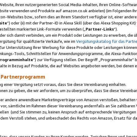
ebsite, Ihren nutzergenerierten Social Media-Inhalten, Ihren Online-Softwar
ebsite verwenden und Produkte auf amazon.co.uk anbieten) (im Folgenden Ihr
-Websites bzw., sofern dies an Ihrem Standort verfügbar ist, einer ander
ite
“) oder (ii) mit der Partner-ID in Alexa Skill (über das Alexa Shopping Ki
estellten markierten Link-Formate verwenden („
Partner-Links
“).
oder sich damit verbinden, um ein Produkt oder Leistungen zu erwerben, di
gütung für qualifizierte Verkäufe, wie im
Vergütungskatalog für das Part
Zur Unterstützung Ihrer Werbung für diese Produkte oder Leistungen können w
linkungs-Tools, Schnittstellen für Anwendungsprogramme, die Alexa-Funktion
Programminhalte
“) zur Verfügung stellen. Der Begriff „Programminhalte“ be
halte in Bezug auf Produkte, die auf Websites angeboten werden, bei denen 
as Partnerprogramm
einer Vergütung setzt voraus, dass Sie diese Vereinbarung einhalten.
ionen zu geben, die wir anfordern, um zu überprüfen, dass Sie diese Vereinba
oder andere anwendbare Marketingverträge von Amazon verstoßen, behalten w
 vor, sämtliche im Rahmen dieser Vereinbarung andernfalls an Sie zahlbare
tellen (und Sie stimmen zu, keinen Anspruch auf entsprechende Vergütungen
 dem Verstoß stehen, und unbeschadet des Rechts von Amazon, Ersatz für 
azu, dass unsere Kunden zu Ihren Kunden werden. Zwischen Ihnen und Amaz