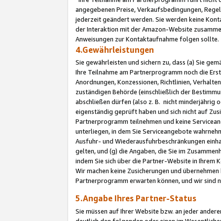
angegebenen Preise, Verkaufsbedingungen, Regeln
jederzeit geändert werden. Sie werden keine Konta
der Interaktion mit der Amazon-Website zusamme
Anweisungen zur Kontaktaufnahme folgen sollte.
4.Gewährleistungen
Sie gewährleisten und sichern zu, dass (a) Sie g
Ihre Teilnahme am Partnerprogramm noch die Erst
Anordnungen, Konzessionen, Richtlinien, Verhalten
zuständigen Behörde (einschließlich der Bestimmu
abschließen dürfen (also z. B. nicht minderjährig
eigenständig geprüft haben und sich nicht auf Zusi
Partnerprogramm teilnehmen und keine Servicean
unterliegen, in dem Sie Serviceangebote wahrneh
Ausfuhr- und Wiederausfuhrbeschränkungen einhal
gelten, und (g) die Angaben, die Sie im Zusammen
indem Sie sich über die Partner-Website in Ihrem
Wir machen keine Zusicherungen und übernehmen 
Partnerprogramm erwarten können, und wir sind n
5.Angabe Ihres Partner-Status
Sie müssen auf Ihrer Website bzw. an jeder ander
deutlich den folgenden oder einen im Wesentlichen