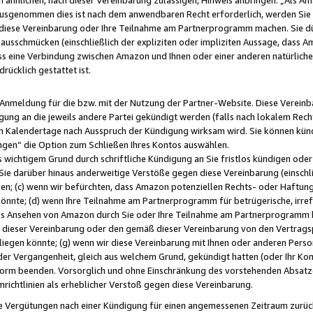
usgenommen dies ist nach dem anwendbaren Recht erforderlich, werden Sie 
f diese Vereinbarung oder Ihre Teilnahme am Partnerprogramm machen. Sie d
usschmücken (einschließlich der expliziten oder impliziten Aussage, dass A
 eine Verbindung zwischen Amazon und Ihnen oder einer anderen natürlichen 
rücklich gestattet ist.
r Anmeldung für die bzw. mit der Nutzung der Partner-Website. Diese Vereinb
gung an die jeweils andere Partei gekündigt werden (falls nach lokalem Rech
n Kalendertage nach Ausspruch der Kündigung wirksam wird. Sie können kündi
ngen“ die Option zum Schließen Ihres Kontos auswählen.
 wichtigem Grund durch schriftliche Kündigung an Sie fristlos kündigen oder I
 Sie darüber hinaus anderweitige Verstöße gegen diese Vereinbarung (einschli
ben; (c) wenn wir befürchten, dass Amazon potenziellen Rechts- oder Haftu
nnte; (d) wenn Ihre Teilnahme am Partnerprogramm für betrügerische, irref
das Ansehen von Amazon durch Sie oder Ihre Teilnahme am Partnerprogramm b
ieser Vereinbarung oder den gemäß dieser Vereinbarung von den Vertragspa
liegen könnte; (g) wenn wir diese Vereinbarung mit Ihnen oder anderen Perso
 der Vergangenheit, gleich aus welchem Grund, gekündigt hatten (oder Ihr Ko
rm beenden. Vorsorglich und ohne Einschränkung des vorstehenden Absatzes
richtlinien als erheblicher Verstoß gegen diese Vereinbarung.
e Vergütungen nach einer Kündigung für einen angemessenen Zeitraum zurückb