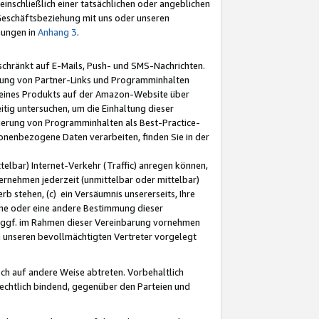
nschließlich einer tatsächlichen oder angeblichen
Geschäftsbeziehung mit uns oder unseren
mungen in
Anhang 3
.
schränkt auf E-Mails, Push- und SMS-Nachrichten.
ellung von Partner-Links und Programminhalten
 eines Produkts auf der Amazon-Website über
tig untersuchen, um die Einhaltung dieser
ntierung von Programminhalten als Best-Practice-
sonenbezogene Daten verarbeiten, finden Sie in der
telbar) Internet-Verkehr (Traffic) anregen können,
rnehmen jederzeit (unmittelbar oder mittelbar)
b stehen, (c) ein Versäumnis unsererseits, Ihre
fene oder eine andere Bestimmung dieser
r ggf. im Rahmen dieser Vereinbarung vornehmen
ch unseren bevollmächtigten Vertreter vorgelegt
ch auf andere Weise abtreten. Vorbehaltlich
rechtlich bindend, gegenüber den Parteien und