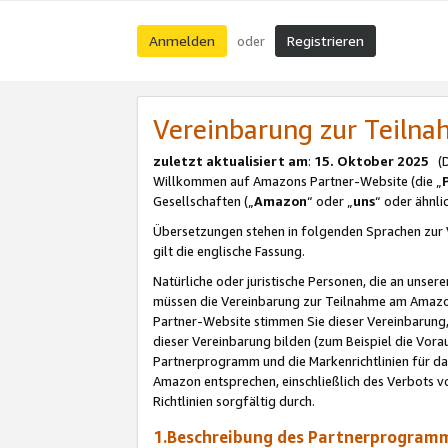
Anmelden
Registrieren
oder
Vereinbarung zur Teil
zuletzt aktualisiert am
:
15. Oktober 2025
(De
Willkommen auf Amazons Partner-Website (die „
Gesellschaften („
Amazon
“ oder „
uns
“ oder ähnl
Übersetzungen stehen in folgenden Sprachen zur 
gilt die englische Fassung.
Natürliche oder juristische Personen, die an uns
müssen die Vereinbarung zur Teilnahme am Amaz
Partner-Website stimmen Sie dieser Vereinbarung,
dieser Vereinbarung bilden (zum Beispiel die Vo
Partnerprogramm und die Markenrichtlinien für da
Amazon entsprechen, einschließlich des Verbots vo
Richtlinien sorgfältig durch.
1.Beschreibung des Partnerprogra