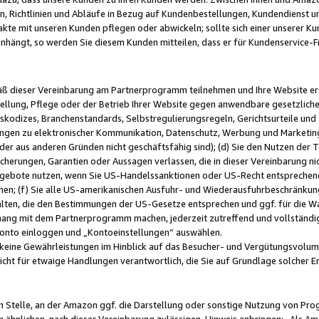
, Richtlinien und Abläufe in Bezug auf Kundenbestellungen, Kundendienst 
kte mit unseren Kunden pflegen oder abwickeln; sollte sich einer unserer Ku
nhängt, so werden Sie diesem Kunden mitteilen, dass er für Kundenservic
emäß dieser Vereinbarung am Partnerprogramm teilnehmen und Ihre Website er
ellung, Pflege oder der Betrieb Ihrer Website gegen anwendbare gesetzlich
skodizes, Branchenstandards, Selbstregulierungsregeln, Gerichtsurteile und 
ngen zu elektronischer Kommunikation, Datenschutz, Werbung und Marketing)
 oder aus anderen Gründen nicht geschäftsfähig sind); (d) Sie den Nutzen de
cherungen, Garantien oder Aussagen verlassen, die in dieser Vereinbarung nich
gebote nutzen, wenn Sie US-Handelssanktionen oder US-Recht entsprechen
men; (f) Sie alle US-amerikanischen Ausfuhr- und Wiederausfuhrbeschränkun
ten, die den Bestimmungen der US-Gesetze entsprechen und ggf. für die Wa
hang mit dem Partnerprogramm machen, jederzeit zutreffend und vollständig 
 Konto einloggen und „Kontoeinstellungen“ auswählen.
keine Gewährleistungen im Hinblick auf das Besucher- und Vergütungsvolu
icht für etwaige Handlungen verantwortlich, die Sie auf Grundlage solcher
en Stelle, an der Amazon ggf. die Darstellung oder sonstige Nutzung von Pr
 ähnlichen, nach dieser Vereinbarung zulässigen, Hinweis anbringen: „Als Ama