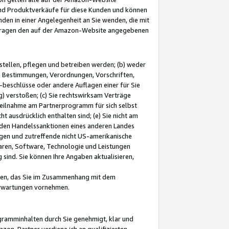
und Produktverkäufe für diese Kunden und können
nden in einer Angelegenheit an Sie wenden, die mit
e-Fragen den auf der Amazon-Website angegebenen
stellen, pflegen und betreiben werden; (b) weder
e Bestimmungen, Verordnungen, Vorschriften,
-beschlüsse oder andere Auflagen einer für Sie
 verstoßen; (c) Sie rechtswirksam Verträge
r Teilnahme am Partnerprogramm für sich selbst
t ausdrücklich enthalten sind; (e) Sie nicht am
den Handelssanktionen eines anderen Landes
gen und zutreffende nicht US-amerikanische
ren, Software, Technologie und Leistungen
sind. Sie können Ihre Angaben aktualisieren,
men, das Sie im Zusammenhang mit dem
 Erwartungen vornehmen.
ogramminhalten durch Sie genehmigt, klar und
zon-Partner verdiene ich an qualifizierten