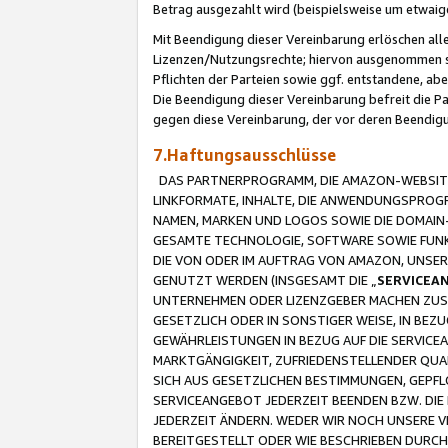
Betrag ausgezahlt wird (beispielsweise um etwai
Mit Beendigung dieser Vereinbarung erlöschen alle
Lizenzen/Nutzungsrechte; hiervon ausgenommen sind
Pflichten der Parteien sowie ggf. entstandene, ab
Die Beendigung dieser Vereinbarung befreit die P
gegen diese Vereinbarung, der vor deren Beendi
7.Haftungsausschlüsse
DAS PARTNERPROGRAMM, DIE AMAZON-WEBSITE,
LINKFORMATE, INHALTE, DIE ANWENDUNGSPRO
NAMEN, MARKEN UND LOGOS SOWIE DIE DOMAIN
GESAMTE TECHNOLOGIE, SOFTWARE SOWIE FUNKT
DIE VON ODER IM AUFTRAG VON AMAZON, UNS
GENUTZT WERDEN (INSGESAMT DIE „
SERVICEA
UNTERNEHMEN ODER LIZENZGEBER MACHEN ZUSI
GESETZLICH ODER IN SONSTIGER WEISE, IN BE
GEWÄHRLEISTUNGEN IN BEZUG AUF DIE SERVICE
MARKTGÄNGIGKEIT, ZUFRIEDENSTELLENDER QUA
SICH AUS GESETZLICHEN BESTIMMUNGEN, GEPFL
SERVICEANGEBOT JEDERZEIT BEENDEN BZW. DIE
JEDERZEIT ÄNDERN. WEDER WIR NOCH UNSERE 
BEREITGESTELLT ODER WIE BESCHRIEBEN DURC