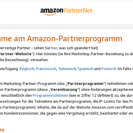
nahme am Amazon-Partnerprogramm
rzeitige Partner - sehen Sie
hier
, was sich geändert hat).
Partner-Website
“). Hier können Sie Ihre Marketing-Partner-Beziehung zu d
iche Bezeichnung) verwalten.
Verfügung :
Englisch
,
Französisch
,
Italienisch
,
Spanisch
und
Polnisch
. Im Fall
erem Marketing-Partner-Programm (das „
Partnerprogramm
“) teilnehmen od
on-Partnerprogramm (diese „
Vereinbarung
“) ohne Änderungen akzeptieren
 einschließlich den
Programmrichtlinien
(wie in Ziffer 12 definiert) zu, die 
raussetzungen für die Teilnahme am Partnerprogramm, die IP-Lizenz für das
s Partnerprogramm). Inhalte, die du auf der Website Amazon.com veröffentl
n Kundenrezensionen, die gegen eine Vergütung erstellt, bearbeitet oder ent
mms