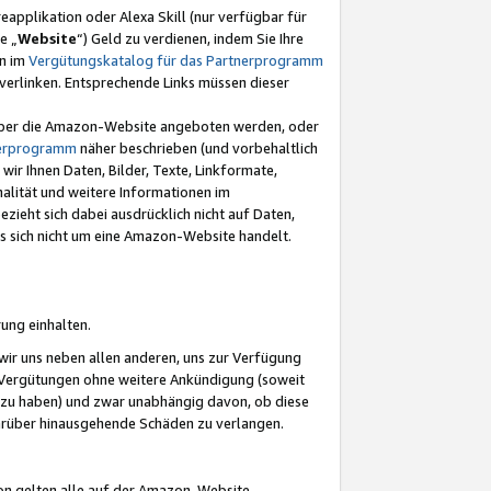
eapplikation oder Alexa Skill (nur verfügbar für
e „
Website
“) Geld zu verdienen, indem Sie Ihre
en im
Vergütungskatalog für das Partnerprogramm
t) verlinken. Entsprechende Links müssen dieser
e über die Amazon-Website angeboten werden, oder
nerprogramm
näher beschrieben (und vorbehaltlich
ir Ihnen Daten, Bilder, Texte, Linkformate,
alität und weitere Informationen im
zieht sich dabei ausdrücklich nicht auf Daten,
es sich nicht um eine Amazon-Website handelt.
rung einhalten.
ir uns neben allen anderen, uns zur Verfügung
n Vergütungen ohne weitere Ankündigung (soweit
 zu haben) und zwar unabhängig davon, ob diese
darüber hinausgehende Schäden zu verlangen.
on gelten alle auf der Amazon-Website