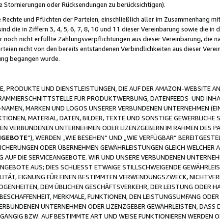
ge Stornierungen oder Rücksendungen zu berücksichtigen).
 Rechte und Pflichten der Parteien, einschließlich aller im Zusammenhang m
 die in Ziffern 3, 4, 5, 6, 7, 8, 10 und 11 dieser Vereinbarung sowie die in
er noch nicht erfüllte Zahlungsverpflichtungen aus dieser Vereinbarung, die
arteien nicht von den bereits entstandenen Verbindlichkeiten aus dieser Ver
gung begangen wurde.
 PRODUKTE UND DIENSTLEISTUNGEN, DIE AUF DER AMAZON-WEBSITE AN
GRAMMIERSCHNITTSTELLE FÜR PRODUKTWERBUNG, DATENFEEDS UND INH
-NAMEN, MARKEN UND LOGOS UNSERER VERBUNDENEN UNTERNEHMEN (EIN
IONEN, MATERIAL, DATEN, BILDER, TEXTE UND SONSTIGE GEWERBLICHE 
EREN VERBUNDENEN UNTERNEHMEN ODER LIZENZGEBERN IM RAHMEN DES 
NGEBOTE
“), WERDEN „WIE BESEHEN“ UND „WIE VERFÜGBAR“ BEREITGEST
CHERUNGEN ODER ÜBERNEHMEN GEWÄHRLEISTUNGEN GLEICH WELCHER AR
ZUG AUF DIE SERVICEANGEBOTE. WIR UND UNSERE VERBUNDENEN UNTERNEH
ANGEBOTE AUS; DIES SCHLIESST ETWAIGE STILLSCHWEIGENDE GEWÄHRLE
LITÄT, EIGNUNG FÜR EINEN BESTIMMTEN VERWENDUNGSZWECK, NICHTVER
OGENHEITEN, DEM ÜBLICHEN GESCHÄFTSVERKEHR, DER LEISTUNG ODER H
 BESCHAFFENHEIT, MERKMALE, FUNKTIONEN, DEN LEISTUNGSUMFANG ODER
VERBUNDENEN UNTERNEHMEN ODER LIZENZGEBER GEWÄHRLEISTEN, DASS D
HGÄNGIG BZW. AUF BESTIMMTE ART UND WEISE FUNKTIONIEREN WERDEN 