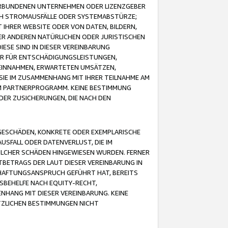
VERBUNDENEN UNTERNEHMEN ODER LIZENZGEBER
ICH STROMAUSFÄLLE ODER SYSTEMABSTÜRZE;
IHRER WEBSITE ODER VON DATEN, BILDERN,
ER ANDEREN NATÜRLICHEN ODER JURISTISCHEN
ESE SIND IN DIESER VEREINBARUNG
R FÜR ENTSCHÄDIGUNGSLEISTUNGEN,
EINNAHMEN, ERWARTETEN UMSÄTZEN,
SIE IM ZUSAMMENHANG MIT IHRER TEILNAHME AM
M PARTNERPROGRAMM. KEINE BESTIMMUNG
DER ZUSICHERUNGEN, DIE NACH DEN
GESCHÄDEN, KONKRETE ODER EXEMPLARISCHE
SFALL ODER DATENVERLUST, DIE IM
OLCHER SCHÄDEN HINGEWIESEN WURDEN. FERNER
BETRAGS DER LAUT DIESER VEREINBARUNG IN
HAFTUNGSANSPRUCH GEFÜHRT HAT, BEREITS
SBEHELFE NACH EQUITY-RECHT,
NHANG MIT DIESER VEREINBARUNG. KEINE
TZLICHEN BESTIMMUNGEN NICHT