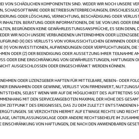
FREI VON SCHÄDLICHEN KOMPONENTEN SIND. WEDER WIR NOCH UNSERE 
VIREN, SCHADSOFTWARE ODER BETRIEBSUNTERBRECHUNGEN, EINSCHLIESSL
ÄNDERUNG ODER LÖSCHUNG, VERNICHTUNG, BESCHÄDIGUNG ODER VERLUST 
INHALTEN. BERATUNG ODER INFORMATIONEN, DIE SIE VON UNS ODER EIN
LTEN, BEGRÜNDEN KEINE GEWÄHRLEISTUNGSANSPRÜCHE, ES SEIN DENN, DI
WEDER WIR NOCH UNSERE VERBUNDENEN UNTERNEHMEN ODER LIZENZGEBE
FGRUND (X) DES VERLUSTS VON VORAUSSICHTLICHEN GEWINNEN ODER 
 (Y) VON INVESTITIONEN, AUFWENDUNGEN ODER VERPFLICHTUNGEN, DIE 
EN ODER (Z) DER BEENDIGUNG ODER AUSSETZUNG IHRER TEILNAHME A
LUSS ODER EINE EINSCHRÄNKUNG VON GEWÄHRLEISTUNGEN, HAFTUNGEN O
NICHT AUSGESCHLOSSEN ODER EINGESCHRÄNKT WERDEN KÖNNEN.
EHMEN ODER LIZENZGEBER HAFTEN FÜR MITTELBARE, NEBEN- ODER FOL
R EINNAHMEN ODER GEWINNE, VERLUST VON FIRMENWERT, NUTZUNGSAU
TSTEHEN, SELBST WENN WIR AUF DIE MÖGLICHKEIT DES AUFTRETENS S
MENHANG MIT DEN SERVICEANGEBOTEN MAXIMAL DER HÖHE DES GESAMT
M ZEITPUNKT DES EREIGNISSES, DAS ZU DEM ZULETZT ENTSTANDENEN 
ERGÜTUNGEN. SIE VERZICHTEN HIERMIT AUF ETWAIGE RECHTE UND RECHT
KLAGE, UNTERLASSUNGSKLAGE ODER ANDERE RECHTSBEHELFE IM ZUSAMME
NE EINSCHRÄNKUNG VON HAFTUNGEN, DIE NACH DEN ANWENDBAREN GESE