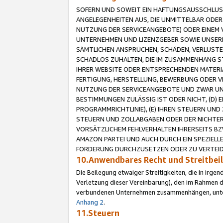
SOFERN UND SOWEIT EIN HAFTUNGSAUSSCHLUSS
ANGELEGENHEITEN AUS, DIE UNMITTELBAR ODER 
NUTZUNG DER SERVICEANGEBOTE) ODER EINEM V
UNTERNEHMEN UND LIZENZGEBER SOWIE UNSERE 
SÄMTLICHEN ANSPRÜCHEN, SCHÄDEN, VERLUSTE
SCHADLOS ZUHALTEN, DIE IM ZUSAMMENHANG STE
IHRER WEBSITE ODER ENTSPRECHENDEN MATERIA
FERTIGUNG, HERSTELLUNG, BEWERBUNG ODER VE
NUTZUNG DER SERVICEANGEBOTE UND ZWAR UN
BESTIMMUNGEN ZULÄSSIG IST ODER NICHT, (D) 
PROGRAMMRICHTLINIE), (E) IHREN STEUERN UN
STEUERN UND ZOLLABGABEN ODER DER NICHTER
VORSÄTZLICHEM FEHLVERHALTEN IHRERSEITS BZ
AMAZON PARTEI UND AUCH DURCH EIN SPEZIELL
FORDERUNG DURCHZUSETZEN ODER ZU VERTEIDI
10.Anwendbares Recht und Streitbe
Die Beilegung etwaiger Streitigkeiten, die in irg
Verletzung dieser Vereinbarung), den im Rahmen d
verbundenen Unternehmen zusammenhängen, unterl
Anhang 2
.
11.Steuern