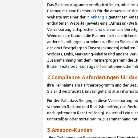
Das Partnerprogramm ermöglicht Ihnen, mit Ihrer W
Partner, die eine Partner-ID für die Amazon UK W
Website mit einer der in
Anhang 1
genannten Amazon
enthaltenen Website (jeweils eine „
Amazon-Webs
Vereinbarung entsprechen und die von uns bereitg
Wenn unsere Kunden die Partner-Links anklicken 
andere Handlungen vornehmen, können Sie eine Ver
der dort festgelegten Einschränkungen) erhalten. 
Widgets, Links, Marketing-Inhalte und andere Ver
Zusammenhang mit dem Partnerprogramm (die „
Bilder, Texte oder sonstige Informationen oder In
2.Compliance-Anforderungen für d
Ihre Teilnahme am Partnerprogramm und der Bezug 
Sie sind verpflichtet, uns umgehend alle Informat
Für den Fall, dass Sie gegen diese Vereinbarung 
stehenden Rechten und Rechtsbehelfen, das Recht
nach geltendem Recht zulässig) dauerhaft einzus
unmittelbar oder mittelbar im Zusammenhang mit
3.Amazon-Kunden
Ihre Teilnahme am Partnerprogramm führt nicht d