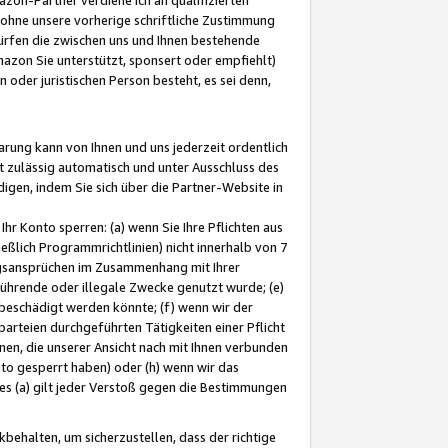
ohne unsere vorherige schriftliche Zustimmung
ürfen die zwischen uns und Ihnen bestehende
mazon Sie unterstützt, sponsert oder empfiehlt)
oder juristischen Person besteht, es sei denn,
arung kann von Ihnen und uns jederzeit ordentlich
t zulässig automatisch und unter Ausschluss des
gen, indem Sie sich über die Partner-Website in
hr Konto sperren: (a) wenn Sie Ihre Pflichten aus
eßlich Programmrichtlinien) nicht innerhalb von 7
ngsansprüchen im Zusammenhang mit Ihrer
ührende oder illegale Zwecke genutzt wurde; (e)
eschädigt werden könnte; (f) wenn wir der
rteien durchgeführten Tätigkeiten einer Pflicht
nen, die unserer Ansicht nach mit Ihnen verbunden
nto gesperrt haben) oder (h) wenn wir das
 (a) gilt jeder Verstoß gegen die Bestimmungen
ehalten, um sicherzustellen, dass der richtige