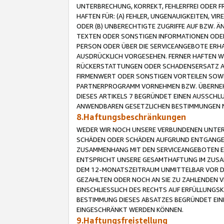
UNTERBRECHUNG, KORREKT, FEHLERFREI ODER 
HAFTEN FÜR: (A) FEHLER, UNGENAUIGKEITEN, 
ODER (B) UNBERECHTIGTE ZUGRIFFE AUF BZW. 
TEXTEN ODER SONSTIGEN INFORMATIONEN ODER 
PERSON ODER ÜBER DIE SERVICEANGEBOTE ERHA
AUSDRÜCKLICH VORGESEHEN. FERNER HAFTEN 
RÜCKERSTATTUNGEN ODER SCHADENSERSATZ AU
FIRMENWERT ODER SONSTIGEN VORTEILEN SOWIE
PARTNERPROGRAMM VORNEHMEN BZW. ÜBERNEHM
DIESES ARTIKELS 7 BEGRÜNDET EINEN AUSSCH
ANWENDBAREN GESETZLICHEN BESTIMMUNGEN 
8.Haftungsbeschränkungen
WEDER WIR NOCH UNSERE VERBUNDENEN UNTERN
SCHÄDEN ODER SCHÄDEN AUFGRUND ENTGANGENE
ZUSAMMENHANG MIT DEN SERVICEANGEBOTEN EN
ENTSPRICHT UNSERE GESAMTHAFTUNG IM ZUSAM
DEM 12-MONATSZEITRAUM UNMITTELBAR VOR DE
GEZAHLTEN ODER NOCH AN SIE ZU ZAHLENDEN V
EINSCHLIESSLICH DES RECHTS AUF ERFÜLLUNGS
BESTIMMUNG DIESES ABSATZES BEGRÜNDET EI
EINGESCHRÄNKT WERDEN KÖNNEN.
9.Haftungsfreistellung