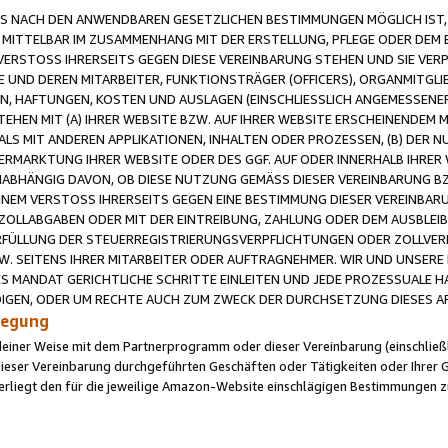
 NACH DEN ANWENDBAREN GESETZLICHEN BESTIMMUNGEN MÖGLICH IST, S
MITTELBAR IM ZUSAMMENHANG MIT DER ERSTELLUNG, PFLEGE ODER DEM BE
ERSTOSS IHRERSEITS GEGEN DIESE VEREINBARUNG STEHEN UND SIE VERP
UND DEREN MITARBEITER, FUNKTIONSTRÄGER (OFFICERS), ORGANMITGLI
N, HAFTUNGEN, KOSTEN UND AUSLAGEN (EINSCHLIESSLICH ANGEMESSENE
HEN MIT (A) IHRER WEBSITE BZW. AUF IHRER WEBSITE ERSCHEINENDEM M
LS MIT ANDEREN APPLIKATIONEN, INHALTEN ODER PROZESSEN, (B) DER 
RMARKTUNG IHRER WEBSITE ODER DES GGF. AUF ODER INNERHALB IHRER W
ABHÄNGIG DAVON, OB DIESE NUTZUNG GEMÄSS DIESER VEREINBARUNG B
EINEM VERSTOSS IHRERSEITS GEGEN EINE BESTIMMUNG DIESER VEREINBARU
D ZOLLABGABEN ODER MIT DER EINTREIBUNG, ZAHLUNG ODER DEM AUSBLEI
FÜLLUNG DER STEUERREGISTRIERUNGSVERPFLICHTUNGEN ODER ZOLLVERPF
W. SEITENS IHRER MITARBEITER ODER AUFTRAGNEHMER. WIR UND UNSERE
ES MANDAT GERICHTLICHE SCHRITTE EINLEITEN UND JEDE PROZESSUALE 
GEN, ODER UM RECHTE AUCH ZUM ZWECK DER DURCHSETZUNG DIESES AR
ilegung
endeiner Weise mit dem Partnerprogramm oder dieser Vereinbarung (einschließl
ieser Vereinbarung durchgeführten Geschäften oder Tätigkeiten oder Ihrer 
iegt den für die jeweilige Amazon-Website einschlägigen Bestimmungen z