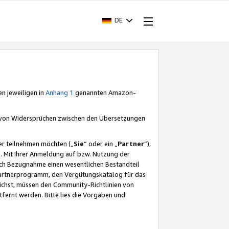
DE
en jeweiligen in
Anhang 1
genannten Amazon-
e von Widersprüchen zwischen den Übersetzungen
er teilnehmen möchten („
Sie
“ oder ein „
Partner
“),
. Mit Ihrer Anmeldung auf bzw. Nutzung der
durch Bezugnahme einen wesentlichen Bestandteil
 Partnerprogramm, den Vergütungskatalog für das
ichst, müssen den Community-Richtlinien von
fernt werden. Bitte lies die Vorgaben und