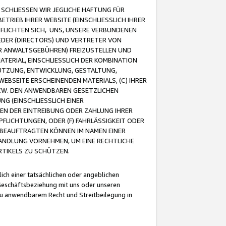
CHLIESSEN WIR JEGLICHE HAFTUNG FÜR
TRIEB IHRER WEBSITE (EINSCHLIESSLICH IHRER
FLICHTEN SICH, UNS, UNSERE VERBUNDENEN
EDER (DIRECTORS) UND VERTRETER VON
R ANWALTSGEBÜHREN) FREIZUSTELLEN UND
ATERIAL, EINSCHLIESSLICH DER KOMBINATION
NUTZUNG, ENTWICKLUNG, GESTALTUNG,
EBSEITE ERSCHEINENDEN MATERIALS, (C) IHRER
ZW. DEN ANWENDBAREN GESETZLICHEN
NG (EINSCHLIESSLICH EINER
BEN DER EINTREIBUNG ODER ZAHLUNG IHRER
LICHTUNGEN, ODER (F) FAHRLÄSSIGKEIT ODER
 BEAUFTRAGTEN KÖNNEN IM NAMEN EINER
HANDLUNG VORNEHMEN, UM EINE RECHTLICHE
TIKELS ZU SCHÜTZEN.
ich einer tatsächlichen oder angeblichen
Geschäftsbeziehung mit uns oder unseren
u anwendbarem Recht und Streitbeilegung in