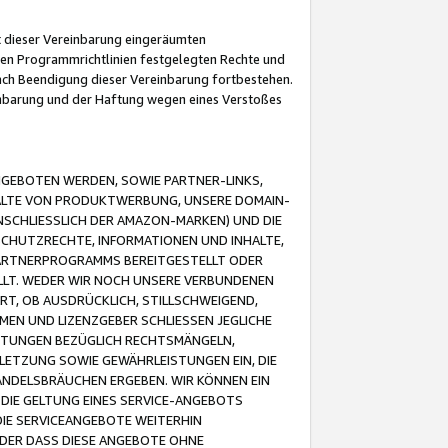
it dieser Vereinbarung eingeräumten
 den Programmrichtlinien festgelegten Rechte und
 nach Beendigung dieser Vereinbarung fortbestehen.
einbarung und der Haftung wegen eines Verstoßes
GEBOTEN WERDEN, SOWIE PARTNER-LINKS,
ALTE VON PRODUKTWERBUNG, UNSERE DOMAIN-
SCHLIESSLICH DER AMAZON-MARKEN) UND DIE
SCHUTZRECHTE, INFORMATIONEN UND INHALTE,
PARTNERPROGRAMMS BEREITGESTELLT ODER
ELLT. WEDER WIR NOCH UNSERE VERBUNDENEN
T, OB AUSDRÜCKLICH, STILLSCHWEIGEND,
MEN UND LIZENZGEBER SCHLIESSEN JEGLICHE
ISTUNGEN BEZÜGLICH RECHTSMÄNGELN,
LETZUNG SOWIE GEWÄHRLEISTUNGEN EIN, DIE
ANDELSBRÄUCHEN ERGEBEN. WIR KÖNNEN EIN
 DIE GELTUNG EINES SERVICE-ANGEBOTS
IE SERVICEANGEBOTE WEITERHIN
ODER DASS DIESE ANGEBOTE OHNE