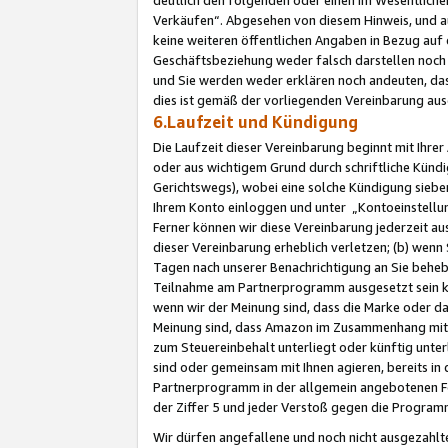
Verkäufen“. Abgesehen von diesem Hinweis, und a
keine weiteren öffentlichen Angaben in Bezug au
Geschäftsbeziehung weder falsch darstellen noch a
und Sie werden weder erklären noch andeuten, dass
dies ist gemäß der vorliegenden Vereinbarung ausd
6.Laufzeit und Kündigung
Die Laufzeit dieser Vereinbarung beginnt mit Ihre
oder aus wichtigem Grund durch schriftliche Kündi
Gerichtswegs), wobei eine solche Kündigung siebe
Ihrem Konto einloggen und unter „Kontoeinstellu
Ferner können wir diese Vereinbarung jederzeit aus
dieser Vereinbarung erheblich verletzen; (b) wenn
Tagen nach unserer Benachrichtigung an Sie behe
Teilnahme am Partnerprogramm ausgesetzt sein kö
wenn wir der Meinung sind, dass die Marke oder 
Meinung sind, dass Amazon im Zusammenhang mit d
zum Steuereinbehalt unterliegt oder künftig unter
sind oder gemeinsam mit Ihnen agieren, bereits in
Partnerprogramm in der allgemein angebotenen Fo
der Ziffer 5 und jeder Verstoß gegen die Programm
Wir dürfen angefallene und noch nicht ausgezahlt