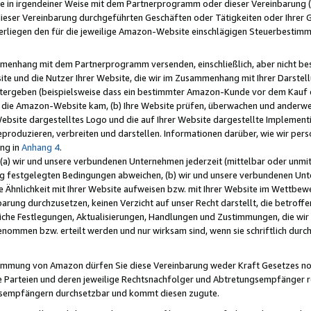
e in irgendeiner Weise mit dem Partnerprogramm oder dieser Vereinbarung (ei
ieser Vereinbarung durchgeführten Geschäften oder Tätigkeiten oder Ihrer 
liegen den für die jeweilige Amazon-Website einschlägigen Steuerbestim
mmenhang mit dem Partnerprogramm versenden, einschließlich, aber nicht be
site und die Nutzer Ihrer Website, die wir im Zusammenhang mit Ihrer Darst
itergeben (beispielsweise dass ein bestimmter Amazon-Kunde vor dem Kauf
uf die Amazon-Website kam, (b) Ihre Website prüfen, überwachen und anderwei
r Website dargestelltes Logo und die auf Ihrer Website dargestellte Impleme
reproduzieren, verbreiten und darstellen. Informationen darüber, wie wir per
ng in
Anhang 4
.
 (a) wir und unsere verbundenen Unternehmen jederzeit (mittelbar oder unmit
ng festgelegten Bedingungen abweichen, (b) wir und unsere verbundenen Unte
 Ähnlichkeit mit Ihrer Website aufweisen bzw. mit Ihrer Website im Wettbewer
barung durchzusetzen, keinen Verzicht auf unser Recht darstellt, die betrof
liche Festlegungen, Aktualisierungen, Handlungen und Zustimmungen, die wi
enommen bzw. erteilt werden und nur wirksam sind, wenn sie schriftlich dur
stimmung von Amazon dürfen Sie diese Vereinbarung weder Kraft Gesetzes no
die Parteien und deren jeweilige Rechtsnachfolger und Abtretungsempfänger 
ngsempfängern durchsetzbar und kommt diesen zugute.