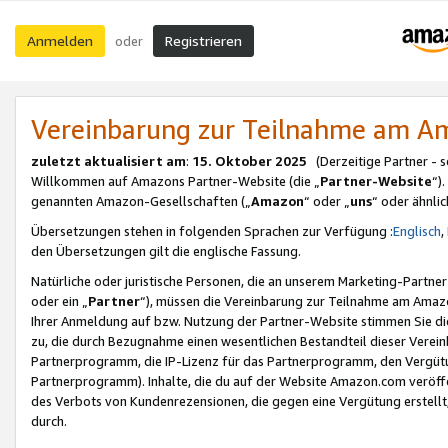
Anmelden
Registrieren
oder
Vereinbarung zur Teilnahme am 
zuletzt aktualisiert am
:
15. Oktober 2025
(Derzeitige Partner - 
Willkommen auf Amazons Partner-Website (die „
Partner-Website
“)
genannten Amazon-Gesellschaften („
Amazon
“ oder „
uns
“ oder ähnli
Übersetzungen stehen in folgenden Sprachen zur Verfügung :
Englisch
,
den Übersetzungen gilt die englische Fassung.
Natürliche oder juristische Personen, die an unserem Marketing-Partn
oder ein „
Partner
“), müssen die Vereinbarung zur Teilnahme am Ama
Ihrer Anmeldung auf bzw. Nutzung der Partner-Website stimmen Sie die
zu, die durch Bezugnahme einen wesentlichen Bestandteil dieser Verei
Partnerprogramm, die IP-Lizenz für das Partnerprogramm, den Vergütu
Partnerprogramm). Inhalte, die du auf der Website Amazon.com veröffe
des Verbots von Kundenrezensionen, die gegen eine Vergütung erstellt, 
durch.