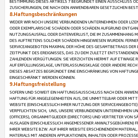
BESTIMMUNG DIESES ARTIKELS 7 BEGRÜNDET EINEN AUSSCHLUSS 
ZUSICHERUNGEN, DIE NACH DEN ANWENDBAREN GESETZLICHEN BE
8.Haftungsbeschränkungen
WEDER WIR NOCH UNSERE VERBUNDENEN UNTERNEHMEN ODER LIZEN
ODER EXEMPLARISCHE SCHÄDEN ODER SCHÄDEN AUFGRUND ENTGANG
NUTZUNGSAUSFALL ODER DATENVERLUST, DIE IM ZUSAMMENHANG MI
DES AUFTRETENS SOLCHER SCHÄDEN HINGEWIESEN WURDEN. FERN
SERVICEANGEBOTEN MAXIMAL DER HÖHE DES GESAMTBETRAGS DER 
ZEITPUNKT DES EREIGNISSES, DAS ZU DEM ZULETZT ENTSTANDENE
ZAHLENDEN VERGÜTUNGEN. SIE VERZICHTEN HIERMIT AUF ETWAIGE 
AUF ERFÜLLUNGSKLAGE, UNTERLASSUNGSKLAGE ODER ANDERE RECHT
DIESES ABSATZES BEGRÜNDET EINE EINSCHRÄNKUNG VON HAFTUNG
EINGESCHRÄNKT WERDEN KÖNNEN.
9.Haftungsfreistellung
SOFERN UND SOWEIT EIN HAFTUNGSAUSSCHLUSS NACH DEN ANWENDB
HAFTUNG FÜR ANGELEGENHEITEN AUS, DIE UNMITTELBAR ODER MITT
WEBSITE (EINSCHLIESSLICH IHRER NUTZUNG DER SERVICEANGEBOTE)
VERPFLICHTEN SICH, UNS, UNSERE VERBUNDENEN UNTERNEHMEN UN
(OFFICERS), ORGANMITGLIEDER (DIRECTORS) UND VERTRETER VON 
AUSLAGEN (EINSCHLIESSLICH ANGEMESSENER ANWALTSGEBÜHREN) FR
IHRER WEBSITE BZW. AUF IHRER WEBSITE ERSCHEINENDEM MATERIAL
MATERIALS MIT ANDEREN APPLIKATIONEN, INHALTEN ODER PROZESSE