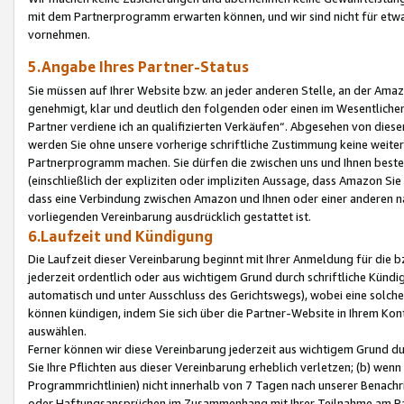
mit dem Partnerprogramm erwarten können, und wir sind nicht für etwa
vornehmen.
5.Angabe Ihres Partner-Status
Sie müssen auf Ihrer Website bzw. an jeder anderen Stelle, an der Am
genehmigt, klar und deutlich den folgenden oder einen im Wesentlichen
Partner verdiene ich an qualifizierten Verkäufen“. Abgesehen von die
werden Sie ohne unsere vorherige schriftliche Zustimmung keine weite
Partnerprogramm machen. Sie dürfen die zwischen uns und Ihnen best
(einschließlich der expliziten oder impliziten Aussage, dass Amazon Si
dass eine Verbindung zwischen Amazon und Ihnen oder einer anderen natü
vorliegenden Vereinbarung ausdrücklich gestattet ist.
6.Laufzeit und Kündigung
Die Laufzeit dieser Vereinbarung beginnt mit Ihrer Anmeldung für die 
jederzeit ordentlich oder aus wichtigem Grund durch schriftliche Kündi
automatisch und unter Ausschluss des Gerichtswegs), wobei eine solch
können kündigen, indem Sie sich über die Partner-Website in Ihrem Ko
auswählen.
Ferner können wir diese Vereinbarung jederzeit aus wichtigem Grund dur
Sie Ihre Pflichten aus dieser Vereinbarung erheblich verletzen; (b) wen
Programmrichtlinien) nicht innerhalb von 7 Tagen nach unserer Benachr
oder Haftungsansprüchen im Zusammenhang mit Ihrer Teilnahme am Pa