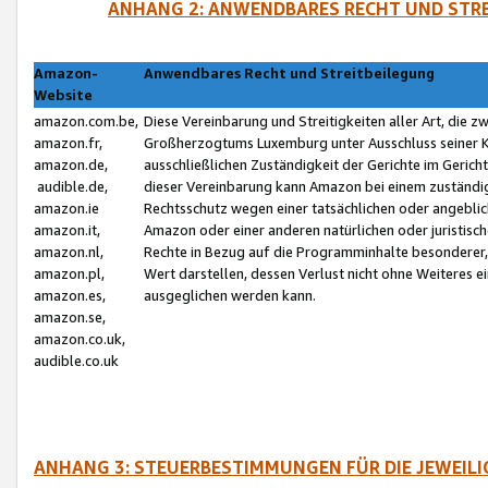
ANHANG 2: ANWENDBARES RECHT UND STRE
Amazon-
Anwendbares Recht und Streitbeilegung
Website
amazon.com.be,
Diese Vereinbarung und Streitigkeiten aller Art, die 
amazon.fr,
Großherzogtums Luxemburg unter Ausschluss seiner Kol
amazon.de,
ausschließlichen Zuständigkeit der Gerichte im Geri
audible.de,
dieser Vereinbarung kann Amazon bei einem zuständig
amazon.ie
Rechtsschutz wegen einer tatsächlichen oder angebli
amazon.it,
Amazon oder einer anderen natürlichen oder juristisc
amazon.nl,
Rechte in Bezug auf die Programminhalte besonderer,
amazon.pl,
Wert darstellen, dessen Verlust nicht ohne Weiteres e
amazon.es,
ausgeglichen werden kann.
amazon.se,
amazon.co.uk,
audible.co.uk
ANHANG 3: STEUERBESTIMMUNGEN FÜR DIE JEWEIL