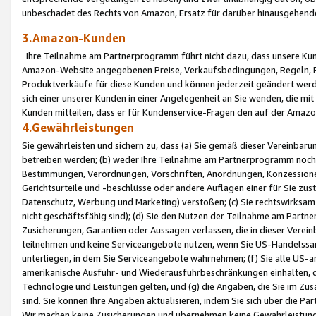
unbeschadet des Rechts von Amazon, Ersatz für darüber hinausgehen
3.Amazon-Kunden
Ihre Teilnahme am Partnerprogramm führt nicht dazu, dass unsere Kun
Amazon-Website angegebenen Preise, Verkaufsbedingungen, Regeln, Ri
Produktverkäufe für diese Kunden und können jederzeit geändert werde
sich einer unserer Kunden in einer Angelegenheit an Sie wenden, die 
Kunden mitteilen, dass er für Kundenservice-Fragen den auf der Ama
4.Gewährleistungen
Sie gewährleisten und sichern zu, dass (a) Sie gemäß dieser Vereinba
betreiben werden; (b) weder Ihre Teilnahme am Partnerprogramm noch d
Bestimmungen, Verordnungen, Vorschriften, Anordnungen, Konzessionen,
Gerichtsurteile und -beschlüsse oder andere Auflagen einer für Sie zu
Datenschutz, Werbung und Marketing) verstoßen; (c) Sie rechtswirksam 
nicht geschäftsfähig sind); (d) Sie den Nutzen der Teilnahme am Partne
Zusicherungen, Garantien oder Aussagen verlassen, die in dieser Verein
teilnehmen und keine Serviceangebote nutzen, wenn Sie US-Handelssa
unterliegen, in dem Sie Serviceangebote wahrnehmen; (f) Sie alle US
amerikanische Ausfuhr- und Wiederausfuhrbeschränkungen einhalten, 
Technologie und Leistungen gelten, und (g) die Angaben, die Sie im 
sind. Sie können Ihre Angaben aktualisieren, indem Sie sich über die 
Wir machen keine Zusicherungen und übernehmen keine Gewährleistun