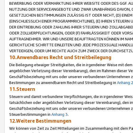
BEWERBUNG ODER VERMARKTUNG IHRER WEBSITE ODER DES GGF. AUF 
NUTZUNG DER SERVICEANGEBOTE UND ZWAR UNABHÄNGIG DAVON, O
GESETZLICHEN BESTIMMUNGEN ZULÄSSIG IST ODER NICHT, (D) EINE
(EINSCHLIESSLICH EINER PROGRAMMRICHTLINIE), (E) IHREN STEUER
DER EINTREIBUNG ODER ZAHLUNG IHRER STEUERN UND ZOLLABGAB
ODER ZOLLVERPFLICHTUNGEN, ODER (F) FAHRLÄSSIGKEIT ODER VORS
AUFTRAGNEHMER. WIR UND UNSERE BEAUFTRAGTEN KÖNNEN IM NAME
GERICHTLICHE SCHRITTE EINLEITEN UND JEDE PROZESSUALE HAND
VERTEIDIGEN, ODER UM RECHTE AUCH ZUM ZWECK DER DURCHSETZU
10.Anwendbares Recht und Streitbeilegung
Die Beilegung etwaiger Streitigkeiten, die in irgendeiner Weise mit de
angeblichen Verletzung dieser Vereinbarung), den im Rahmen dieser Ve
Geschäftsbeziehung mit uns oder unseren verbundenen Unternehmen zu
Bestimmungen zu anwendbarem Recht und Streitbeilegung in
Anhang 
11.Steuern
Steuern und damit verbundene Verpflichtungen, die in irgendeiner Wei
tatsächlichen oder angeblichen Verletzung dieser Vereinbarung), den 
Geschäftsbeziehung mit uns oder unseren verbundenen Unternehmen z
Steuerbestimmungen in
Anhang 3
.
12.Weitere Bestimmungen
Wir können von Zeit zu Zeit Mitteilungen im Zusammenhang mit dem Par