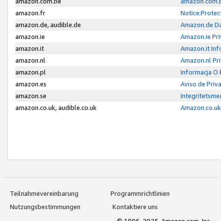
amazon.com.be
amazon.com.b
amazon.fr
Notice:Protec
amazon.de, audible.de
Amazon.de Da
amazon.ie
Amazon.ie Pri
amazon.it
Amazon.it Inf
amazon.nl
Amazon.nl Pri
amazon.pl
Informacja O
amazon.es
Aviso de Priv
amazon.se
Integritetsm
amazon.co.uk, audible.co.uk
Amazon.co.uk 
Teilnahmevereinbarung
Programmrichtlinien
Nutzungsbestimmungen
Kontaktiere uns