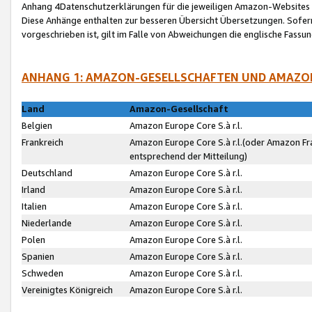
Anhang 4Datenschutzerklärungen für die jeweiligen Amazon-Websites
Diese Anhänge enthalten zur besseren Übersicht Übersetzungen. Sofe
vorgeschrieben ist, gilt im Falle von Abweichungen die englische Fass
ANHANG 1: AMAZON-GESELLSCHAFTEN UND AMAZO
Land
Amazon-Gesellschaft
Belgien
Amazon Europe Core S.à r.l.
Frankreich
Amazon Europe Core S.à r.l.(oder Amazon Fr
entsprechend der Mitteilung)
Deutschland
Amazon Europe Core S.à r.l.
Irland
Amazon Europe Core S.à r.l.
Italien
Amazon Europe Core S.à r.l.
Niederlande
Amazon Europe Core S.à r.l.
Polen
Amazon Europe Core S.à r.l.
Spanien
Amazon Europe Core S.à r.l.
Schweden
Amazon Europe Core S.à r.l.
Vereinigtes Königreich
Amazon Europe Core S.à r.l.