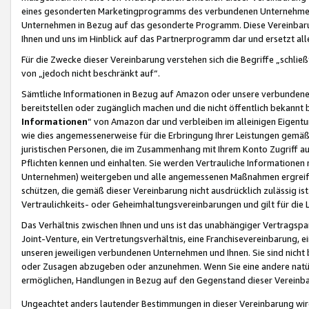
eines gesonderten Marketingprogramms des verbundenen Unternehmens
Unternehmen in Bezug auf das gesonderte Programm. Diese Vereinbarung
Ihnen und uns im Hinblick auf das Partnerprogramm dar und ersetzt al
Für die Zwecke dieser Vereinbarung verstehen sich die Begriffe „schließ
von „jedoch nicht beschränkt auf“.
Sämtliche Informationen in Bezug auf Amazon oder unsere verbunde
bereitstellen oder zugänglich machen und die nicht öffentlich bekannt bz
Informationen
“ von Amazon dar und verbleiben im alleinigen Eigent
wie dies angemessenerweise für die Erbringung Ihrer Leistungen gemäß d
juristischen Personen, die im Zusammenhang mit Ihrem Konto Zugriff au
Pflichten kennen und einhalten. Sie werden Vertrauliche Informationen 
Unternehmen) weitergeben und alle angemessenen Maßnahmen ergreifen
schützen, die gemäß dieser Vereinbarung nicht ausdrücklich zulässig is
Vertraulichkeits- oder Geheimhaltungsvereinbarungen und gilt für die
Das Verhältnis zwischen Ihnen und uns ist das unabhängiger Vertragspa
Joint-Venture, ein Vertretungsverhältnis, eine Franchisevereinbarung, 
unseren jeweiligen verbundenen Unternehmen und Ihnen. Sie sind ni
oder Zusagen abzugeben oder anzunehmen. Wenn Sie eine andere natürli
ermöglichen, Handlungen in Bezug auf den Gegenstand dieser Vereinbar
Ungeachtet anders lautender Bestimmungen in dieser Vereinbarung wird