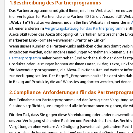
1.Beschreibung des Partnerprogramms
Das Partnerprogramm ermöglicht Ihnen, mit Ihrer Website, Ihren nutzer
(nur verfügbar für Partner, die eine Partner-ID für die Amazon UK We
„
Website
“) Geld zu verdienen, indem Sie Ihre Website mit einer der in
ist, einer anderen im
Vergütungskatalog für das Partnerprogramm
enth
Alexa Skill (über das Alexa Shopping Kit) verlinken. Entsprechende Lin
markierten Link-Formate verwenden („
Partner-Links
“).
Wenn unsere Kunden die Partner-Links anklicken oder sich damit verbi
angeboten werden, oder andere Handlungen vornehmen, können Sie eine
Partnerprogramm
näher beschrieben (und vorbehaltlich der dort festg
Produkte oder Leistungen können wir Ihnen Daten, Bilder, Texte, Linkfo
für Anwendungsprogramme, die Alexa-Funktionalität und weitere Inf
zur Verfügung stellen. Der Begriff „Programminhalte“ bezieht sich dabe
in Bezug auf Produkte, die auf Websites angeboten werden, bei denen 
2.Compliance-Anforderungen für das Partnerprog
Ihre Teilnahme am Partnerprogramm und der Bezug einer Vergütung setz
Sie sind verpflichtet, uns umgehend alle Informationen zu geben, die w
Für den Fall, dass Sie gegen diese Vereinbarung oder andere anwendba
uns zur Verfügung stehenden Rechten und Rechtsbehelfen, das Recht vo
Vergütungen ohne weitere Ankündigung (soweit nach geltendem Recht z
entsprechende Vergütungen zu haben) und zwar unabhängig davon, ob 