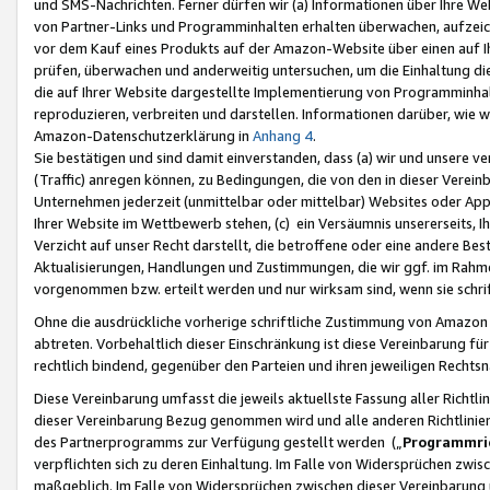
und SMS-Nachrichten. Ferner dürfen wir (a) Informationen über Ihre We
von Partner-Links und Programminhalten erhalten überwachen, aufzei
vor dem Kauf eines Produkts auf der Amazon-Website über einen auf Ih
prüfen, überwachen und anderweitig untersuchen, um die Einhaltung dies
die auf Ihrer Website dargestellte Implementierung von Programminhalt
reproduzieren, verbreiten und darstellen. Informationen darüber, wie w
Amazon-Datenschutzerklärung in
Anhang 4
.
Sie bestätigen und sind damit einverstanden, dass (a) wir und unsere 
(Traffic) anregen können, zu Bedingungen, die von den in dieser Vere
Unternehmen jederzeit (unmittelbar oder mittelbar) Websites oder Appl
Ihrer Website im Wettbewerb stehen, (c) ein Versäumnis unsererseits, I
Verzicht auf unser Recht darstellt, die betroffene oder eine andere B
Aktualisierungen, Handlungen und Zustimmungen, die wir ggf. im Rahme
vorgenommen bzw. erteilt werden und nur wirksam sind, wenn sie schri
Ohne die ausdrückliche vorherige schriftliche Zustimmung von Amazon
abtreten. Vorbehaltlich dieser Einschränkung ist diese Vereinbarung f
rechtlich bindend, gegenüber den Parteien und ihren jeweiligen Rech
Diese Vereinbarung umfasst die jeweils aktuellste Fassung aller Richtli
dieser Vereinbarung Bezug genommen wird und alle anderen Richtlinie
des Partnerprogramms zur Verfügung gestellt werden („
Programmric
verpflichten sich zu deren Einhaltung. Im Falle von Widersprüchen zwi
maßgeblich. Im Falle von Widersprüchen zwischen dieser Vereinbarun