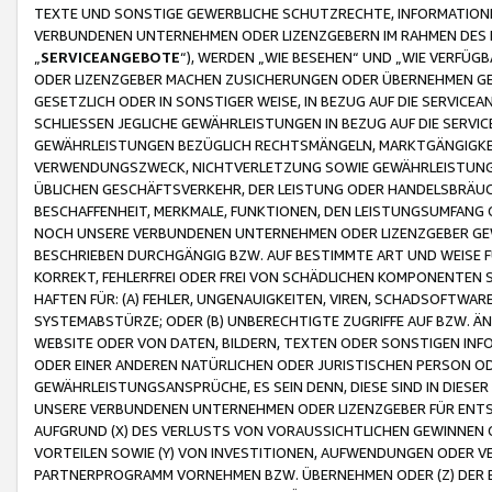
TEXTE UND SONSTIGE GEWERBLICHE SCHUTZRECHTE, INFORMATIONE
VERBUNDENEN UNTERNEHMEN ODER LIZENZGEBERN IM RAHMEN DES
„
SERVICEANGEBOTE
“), WERDEN „WIE BESEHEN“ UND „WIE VERFÜ
ODER LIZENZGEBER MACHEN ZUSICHERUNGEN ODER ÜBERNEHMEN GEW
GESETZLICH ODER IN SONSTIGER WEISE, IN BEZUG AUF DIE SERVI
SCHLIESSEN JEGLICHE GEWÄHRLEISTUNGEN IN BEZUG AUF DIE SERVI
GEWÄHRLEISTUNGEN BEZÜGLICH RECHTSMÄNGELN, MARKTGÄNGIGKEIT
VERWENDUNGSZWECK, NICHTVERLETZUNG SOWIE GEWÄHRLEISTUNGEN 
ÜBLICHEN GESCHÄFTSVERKEHR, DER LEISTUNG ODER HANDELSBRÄUCH
BESCHAFFENHEIT, MERKMALE, FUNKTIONEN, DEN LEISTUNGSUMFANG 
NOCH UNSERE VERBUNDENEN UNTERNEHMEN ODER LIZENZGEBER GEWÄ
BESCHRIEBEN DURCHGÄNGIG BZW. AUF BESTIMMTE ART UND WEISE
KORREKT, FEHLERFREI ODER FREI VON SCHÄDLICHEN KOMPONENTEN
HAFTEN FÜR: (A) FEHLER, UNGENAUIGKEITEN, VIREN, SCHADSOFTW
SYSTEMABSTÜRZE; ODER (B) UNBERECHTIGTE ZUGRIFFE AUF BZW. 
WEBSITE ODER VON DATEN, BILDERN, TEXTEN ODER SONSTIGEN INF
ODER EINER ANDEREN NATÜRLICHEN ODER JURISTISCHEN PERSON OD
GEWÄHRLEISTUNGSANSPRÜCHE, ES SEIN DENN, DIESE SIND IN DIES
UNSERE VERBUNDENEN UNTERNEHMEN ODER LIZENZGEBER FÜR EN
AUFGRUND (X) DES VERLUSTS VON VORAUSSICHTLICHEN GEWINNEN
VORTEILEN SOWIE (Y) VON INVESTITIONEN, AUFWENDUNGEN ODER VE
PARTNERPROGRAMM VORNEHMEN BZW. ÜBERNEHMEN ODER (Z) DER 