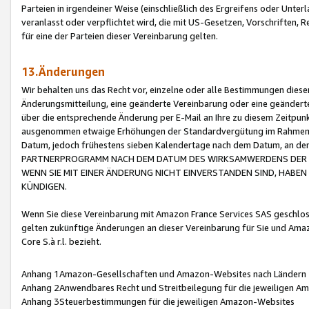
Parteien in irgendeiner Weise (einschließlich des Ergreifens oder Unt
veranlasst oder verpflichtet wird, die mit US-Gesetzen, Vorschriften,
für eine der Parteien dieser Vereinbarung gelten.
13.Änderungen
Wir behalten uns das Recht vor, einzelne oder alle Bestimmungen diese
Änderungsmitteilung, eine geänderte Vereinbarung oder eine geänderte 
über die entsprechende Änderung per E-Mail an Ihre zu diesem Zeitpun
ausgenommen etwaige Erhöhungen der Standardvergütung im Rahmen
Datum, jedoch frühestens sieben Kalendertage nach dem Datum, an de
PARTNERPROGRAMM NACH DEM DATUM DES WIRKSAMWERDENS DER Ä
WENN SIE MIT EINER ÄNDERUNG NICHT EINVERSTANDEN SIND, HABEN S
KÜNDIGEN.
Wenn Sie diese Vereinbarung mit Amazon France Services SAS geschlo
gelten zukünftige Änderungen an dieser Vereinbarung für Sie und Ama
Core S.à r.l. bezieht.
Anhang 1Amazon-Gesellschaften und Amazon-Websites nach Ländern
Anhang 2Anwendbares Recht und Streitbeilegung für die jeweiligen 
Anhang 3Steuerbestimmungen für die jeweiligen Amazon-Websites