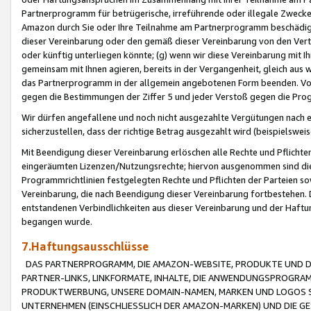
Partnerprogramm für betrügerische, irreführende oder illegale Zwecke
Amazon durch Sie oder Ihre Teilnahme am Partnerprogramm beschädig
dieser Vereinbarung oder den gemäß dieser Vereinbarung von den Vertr
oder künftig unterliegen könnte; (g) wenn wir diese Vereinbarung mit I
gemeinsam mit Ihnen agieren, bereits in der Vergangenheit, gleich aus
das Partnerprogramm in der allgemein angebotenen Form beenden. Vors
gegen die Bestimmungen der Ziffer 5 und jeder Verstoß gegen die Prog
Wir dürfen angefallene und noch nicht ausgezahlte Vergütungen nach 
sicherzustellen, dass der richtige Betrag ausgezahlt wird (beispielsw
Mit Beendigung dieser Vereinbarung erlöschen alle Rechte und Pflichte
eingeräumten Lizenzen/Nutzungsrechte; hiervon ausgenommen sind die in 
Programmrichtlinien festgelegten Rechte und Pflichten der Parteien sow
Vereinbarung, die nach Beendigung dieser Vereinbarung fortbestehen. D
entstandenen Verbindlichkeiten aus dieser Vereinbarung und der Haft
begangen wurde.
7.Haftungsausschlüsse
DAS PARTNERPROGRAMM, DIE AMAZON-WEBSITE, PRODUKTE UND DI
PARTNER-LINKS, LINKFORMATE, INHALTE, DIE ANWENDUNGSPROGR
PRODUKTWERBUNG, UNSERE DOMAIN-NAMEN, MARKEN UND LOGOS S
UNTERNEHMEN (EINSCHLIESSLICH DER AMAZON-MARKEN) UND DIE GE