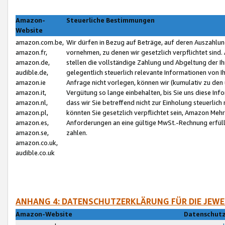
Amazon-
Steuerliche Bestimmungen
Website
amazon.com.be,
Wir dürfen in Bezug auf Beträge, auf deren Auszahlun
amazon.fr,
vornehmen, zu denen wir gesetzlich verpflichtet sind
amazon.de,
stellen die vollständige Zahlung und Abgeltung der 
audible.de,
gelegentlich steuerlich relevante Informationen von I
amazon.ie
Anfrage nicht vorlegen, können wir (kumulativ zu de
amazon.it,
Vergütung so lange einbehalten, bis Sie uns diese Inf
amazon.nl,
dass wir Sie betreffend nicht zur Einholung steuerlich 
amazon.pl,
könnten Sie gesetzlich verpflichtet sein, Amazon Meh
amazon.es,
Anforderungen an eine gültige MwSt.-Rechnung erfüllt
amazon.se,
zahlen.
amazon.co.uk,
audible.co.uk
ANHANG 4: DATENSCHUTZERKLÄRUNG FÜR DIE JEWE
Amazon-Website
Datenschutz