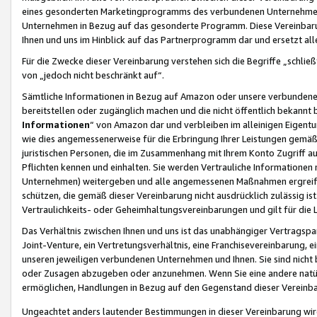
eines gesonderten Marketingprogramms des verbundenen Unternehmens
Unternehmen in Bezug auf das gesonderte Programm. Diese Vereinbarung
Ihnen und uns im Hinblick auf das Partnerprogramm dar und ersetzt al
Für die Zwecke dieser Vereinbarung verstehen sich die Begriffe „schließ
von „jedoch nicht beschränkt auf“.
Sämtliche Informationen in Bezug auf Amazon oder unsere verbunde
bereitstellen oder zugänglich machen und die nicht öffentlich bekannt bz
Informationen
“ von Amazon dar und verbleiben im alleinigen Eigent
wie dies angemessenerweise für die Erbringung Ihrer Leistungen gemäß d
juristischen Personen, die im Zusammenhang mit Ihrem Konto Zugriff au
Pflichten kennen und einhalten. Sie werden Vertrauliche Informationen 
Unternehmen) weitergeben und alle angemessenen Maßnahmen ergreifen
schützen, die gemäß dieser Vereinbarung nicht ausdrücklich zulässig is
Vertraulichkeits- oder Geheimhaltungsvereinbarungen und gilt für die
Das Verhältnis zwischen Ihnen und uns ist das unabhängiger Vertragspa
Joint-Venture, ein Vertretungsverhältnis, eine Franchisevereinbarung, 
unseren jeweiligen verbundenen Unternehmen und Ihnen. Sie sind ni
oder Zusagen abzugeben oder anzunehmen. Wenn Sie eine andere natürli
ermöglichen, Handlungen in Bezug auf den Gegenstand dieser Vereinbar
Ungeachtet anders lautender Bestimmungen in dieser Vereinbarung wird