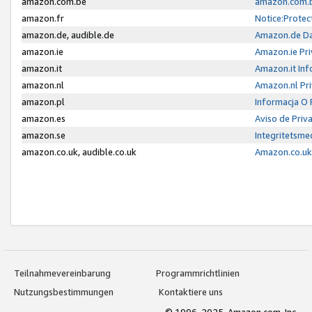
amazon.com.be
amazon.com.b
amazon.fr
Notice:Protec
amazon.de, audible.de
Amazon.de Da
amazon.ie
Amazon.ie Pri
amazon.it
Amazon.it Inf
amazon.nl
Amazon.nl Pri
amazon.pl
Informacja O
amazon.es
Aviso de Priv
amazon.se
Integritetsm
amazon.co.uk, audible.co.uk
Amazon.co.uk 
Teilnahmevereinbarung
Programmrichtlinien
Nutzungsbestimmungen
Kontaktiere uns