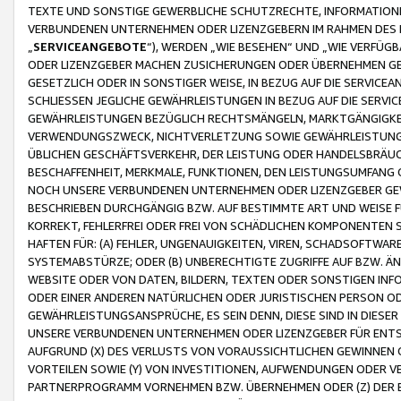
TEXTE UND SONSTIGE GEWERBLICHE SCHUTZRECHTE, INFORMATIONE
VERBUNDENEN UNTERNEHMEN ODER LIZENZGEBERN IM RAHMEN DES
„
SERVICEANGEBOTE
“), WERDEN „WIE BESEHEN“ UND „WIE VERFÜ
ODER LIZENZGEBER MACHEN ZUSICHERUNGEN ODER ÜBERNEHMEN GEW
GESETZLICH ODER IN SONSTIGER WEISE, IN BEZUG AUF DIE SERVI
SCHLIESSEN JEGLICHE GEWÄHRLEISTUNGEN IN BEZUG AUF DIE SERVI
GEWÄHRLEISTUNGEN BEZÜGLICH RECHTSMÄNGELN, MARKTGÄNGIGKEIT
VERWENDUNGSZWECK, NICHTVERLETZUNG SOWIE GEWÄHRLEISTUNGEN 
ÜBLICHEN GESCHÄFTSVERKEHR, DER LEISTUNG ODER HANDELSBRÄUCH
BESCHAFFENHEIT, MERKMALE, FUNKTIONEN, DEN LEISTUNGSUMFANG 
NOCH UNSERE VERBUNDENEN UNTERNEHMEN ODER LIZENZGEBER GEWÄ
BESCHRIEBEN DURCHGÄNGIG BZW. AUF BESTIMMTE ART UND WEISE
KORREKT, FEHLERFREI ODER FREI VON SCHÄDLICHEN KOMPONENTEN
HAFTEN FÜR: (A) FEHLER, UNGENAUIGKEITEN, VIREN, SCHADSOFTW
SYSTEMABSTÜRZE; ODER (B) UNBERECHTIGTE ZUGRIFFE AUF BZW. 
WEBSITE ODER VON DATEN, BILDERN, TEXTEN ODER SONSTIGEN INF
ODER EINER ANDEREN NATÜRLICHEN ODER JURISTISCHEN PERSON OD
GEWÄHRLEISTUNGSANSPRÜCHE, ES SEIN DENN, DIESE SIND IN DIES
UNSERE VERBUNDENEN UNTERNEHMEN ODER LIZENZGEBER FÜR EN
AUFGRUND (X) DES VERLUSTS VON VORAUSSICHTLICHEN GEWINNEN
VORTEILEN SOWIE (Y) VON INVESTITIONEN, AUFWENDUNGEN ODER VE
PARTNERPROGRAMM VORNEHMEN BZW. ÜBERNEHMEN ODER (Z) DER 