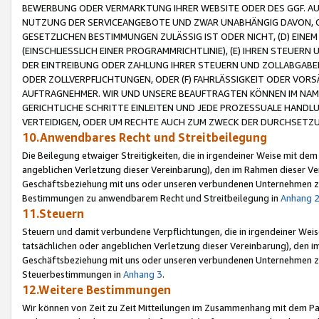
BEWERBUNG ODER VERMARKTUNG IHRER WEBSITE ODER DES GGF. AUF 
NUTZUNG DER SERVICEANGEBOTE UND ZWAR UNABHÄNGIG DAVON, O
GESETZLICHEN BESTIMMUNGEN ZULÄSSIG IST ODER NICHT, (D) EINE
(EINSCHLIESSLICH EINER PROGRAMMRICHTLINIE), (E) IHREN STEUER
DER EINTREIBUNG ODER ZAHLUNG IHRER STEUERN UND ZOLLABGAB
ODER ZOLLVERPFLICHTUNGEN, ODER (F) FAHRLÄSSIGKEIT ODER VORS
AUFTRAGNEHMER. WIR UND UNSERE BEAUFTRAGTEN KÖNNEN IM NAME
GERICHTLICHE SCHRITTE EINLEITEN UND JEDE PROZESSUALE HAND
VERTEIDIGEN, ODER UM RECHTE AUCH ZUM ZWECK DER DURCHSETZU
10.Anwendbares Recht und Streitbeilegung
Die Beilegung etwaiger Streitigkeiten, die in irgendeiner Weise mit de
angeblichen Verletzung dieser Vereinbarung), den im Rahmen dieser Ve
Geschäftsbeziehung mit uns oder unseren verbundenen Unternehmen zu
Bestimmungen zu anwendbarem Recht und Streitbeilegung in
Anhang 
11.Steuern
Steuern und damit verbundene Verpflichtungen, die in irgendeiner Wei
tatsächlichen oder angeblichen Verletzung dieser Vereinbarung), den 
Geschäftsbeziehung mit uns oder unseren verbundenen Unternehmen z
Steuerbestimmungen in
Anhang 3
.
12.Weitere Bestimmungen
Wir können von Zeit zu Zeit Mitteilungen im Zusammenhang mit dem Par