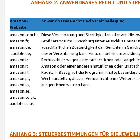
ANHANG 2: ANWENDBARES RECHT UND STRE
Amazon-
Anwendbares Recht und Streitbeilegung
Website
amazon.com.be,
Diese Vereinbarung und Streitigkeiten aller Art, die 
amazon.fr,
Großherzogtums Luxemburg unter Ausschluss seiner Kol
amazon.de,
ausschließlichen Zuständigkeit der Gerichte im Geri
audible.de,
dieser Vereinbarung kann Amazon bei einem zuständig
amazon.ie
Rechtsschutz wegen einer tatsächlichen oder angebli
amazon.it,
Amazon oder einer anderen natürlichen oder juristisc
amazon.nl,
Rechte in Bezug auf die Programminhalte besonderer,
amazon.pl,
Wert darstellen, dessen Verlust nicht ohne Weiteres e
amazon.es,
ausgeglichen werden kann.
amazon.se,
amazon.co.uk,
audible.co.uk
ANHANG 3: STEUERBESTIMMUNGEN FÜR DIE JEWEIL