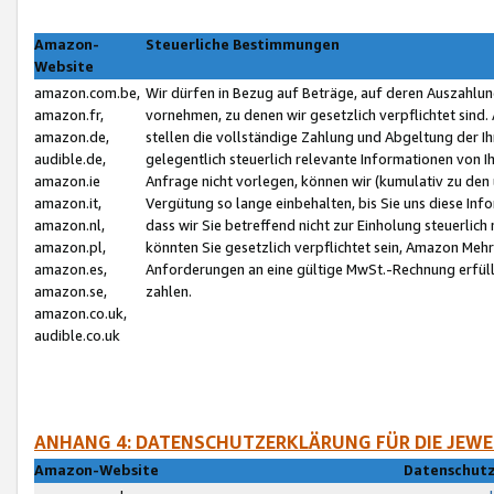
Amazon-
Steuerliche Bestimmungen
Website
amazon.com.be,
Wir dürfen in Bezug auf Beträge, auf deren Auszahlun
amazon.fr,
vornehmen, zu denen wir gesetzlich verpflichtet sind
amazon.de,
stellen die vollständige Zahlung und Abgeltung der 
audible.de,
gelegentlich steuerlich relevante Informationen von I
amazon.ie
Anfrage nicht vorlegen, können wir (kumulativ zu de
amazon.it,
Vergütung so lange einbehalten, bis Sie uns diese Inf
amazon.nl,
dass wir Sie betreffend nicht zur Einholung steuerlich 
amazon.pl,
könnten Sie gesetzlich verpflichtet sein, Amazon Meh
amazon.es,
Anforderungen an eine gültige MwSt.-Rechnung erfüllt
amazon.se,
zahlen.
amazon.co.uk,
audible.co.uk
ANHANG 4: DATENSCHUTZERKLÄRUNG FÜR DIE JEWE
Amazon-Website
Datenschutz