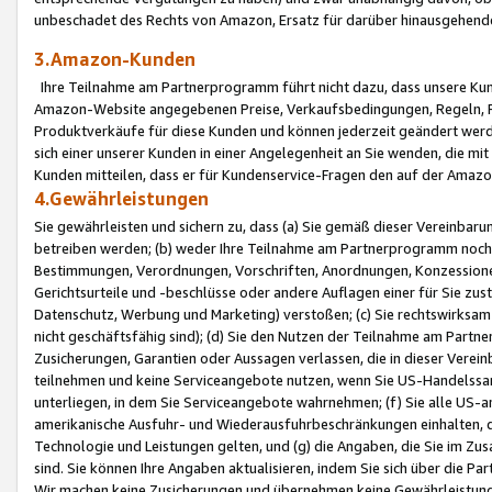
unbeschadet des Rechts von Amazon, Ersatz für darüber hinausgehen
3.Amazon-Kunden
Ihre Teilnahme am Partnerprogramm führt nicht dazu, dass unsere Kun
Amazon-Website angegebenen Preise, Verkaufsbedingungen, Regeln, Ri
Produktverkäufe für diese Kunden und können jederzeit geändert werde
sich einer unserer Kunden in einer Angelegenheit an Sie wenden, die 
Kunden mitteilen, dass er für Kundenservice-Fragen den auf der Ama
4.Gewährleistungen
Sie gewährleisten und sichern zu, dass (a) Sie gemäß dieser Vereinba
betreiben werden; (b) weder Ihre Teilnahme am Partnerprogramm noch d
Bestimmungen, Verordnungen, Vorschriften, Anordnungen, Konzessionen,
Gerichtsurteile und -beschlüsse oder andere Auflagen einer für Sie zu
Datenschutz, Werbung und Marketing) verstoßen; (c) Sie rechtswirksam 
nicht geschäftsfähig sind); (d) Sie den Nutzen der Teilnahme am Partne
Zusicherungen, Garantien oder Aussagen verlassen, die in dieser Verein
teilnehmen und keine Serviceangebote nutzen, wenn Sie US-Handelssa
unterliegen, in dem Sie Serviceangebote wahrnehmen; (f) Sie alle US
amerikanische Ausfuhr- und Wiederausfuhrbeschränkungen einhalten, 
Technologie und Leistungen gelten, und (g) die Angaben, die Sie im 
sind. Sie können Ihre Angaben aktualisieren, indem Sie sich über die 
Wir machen keine Zusicherungen und übernehmen keine Gewährleistun