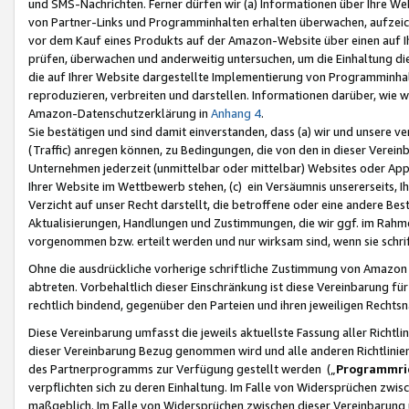
und SMS-Nachrichten. Ferner dürfen wir (a) Informationen über Ihre We
von Partner-Links und Programminhalten erhalten überwachen, aufzei
vor dem Kauf eines Produkts auf der Amazon-Website über einen auf Ih
prüfen, überwachen und anderweitig untersuchen, um die Einhaltung dies
die auf Ihrer Website dargestellte Implementierung von Programminhalt
reproduzieren, verbreiten und darstellen. Informationen darüber, wie w
Amazon-Datenschutzerklärung in
Anhang 4
.
Sie bestätigen und sind damit einverstanden, dass (a) wir und unsere 
(Traffic) anregen können, zu Bedingungen, die von den in dieser Vere
Unternehmen jederzeit (unmittelbar oder mittelbar) Websites oder Appl
Ihrer Website im Wettbewerb stehen, (c) ein Versäumnis unsererseits, I
Verzicht auf unser Recht darstellt, die betroffene oder eine andere B
Aktualisierungen, Handlungen und Zustimmungen, die wir ggf. im Rahme
vorgenommen bzw. erteilt werden und nur wirksam sind, wenn sie schri
Ohne die ausdrückliche vorherige schriftliche Zustimmung von Amazon
abtreten. Vorbehaltlich dieser Einschränkung ist diese Vereinbarung f
rechtlich bindend, gegenüber den Parteien und ihren jeweiligen Rech
Diese Vereinbarung umfasst die jeweils aktuellste Fassung aller Richtli
dieser Vereinbarung Bezug genommen wird und alle anderen Richtlinie
des Partnerprogramms zur Verfügung gestellt werden („
Programmric
verpflichten sich zu deren Einhaltung. Im Falle von Widersprüchen zwi
maßgeblich. Im Falle von Widersprüchen zwischen dieser Vereinbarun