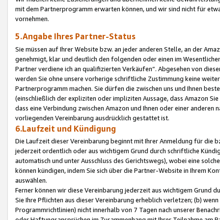
mit dem Partnerprogramm erwarten können, und wir sind nicht für etwa
vornehmen.
5.Angabe Ihres Partner-Status
Sie müssen auf Ihrer Website bzw. an jeder anderen Stelle, an der Am
genehmigt, klar und deutlich den folgenden oder einen im Wesentlichen
Partner verdiene ich an qualifizierten Verkäufen“. Abgesehen von die
werden Sie ohne unsere vorherige schriftliche Zustimmung keine weite
Partnerprogramm machen. Sie dürfen die zwischen uns und Ihnen best
(einschließlich der expliziten oder impliziten Aussage, dass Amazon Si
dass eine Verbindung zwischen Amazon und Ihnen oder einer anderen natü
vorliegenden Vereinbarung ausdrücklich gestattet ist.
6.Laufzeit und Kündigung
Die Laufzeit dieser Vereinbarung beginnt mit Ihrer Anmeldung für die 
jederzeit ordentlich oder aus wichtigem Grund durch schriftliche Kündi
automatisch und unter Ausschluss des Gerichtswegs), wobei eine solch
können kündigen, indem Sie sich über die Partner-Website in Ihrem Ko
auswählen.
Ferner können wir diese Vereinbarung jederzeit aus wichtigem Grund dur
Sie Ihre Pflichten aus dieser Vereinbarung erheblich verletzen; (b) wen
Programmrichtlinien) nicht innerhalb von 7 Tagen nach unserer Benachr
oder Haftungsansprüchen im Zusammenhang mit Ihrer Teilnahme am Pa