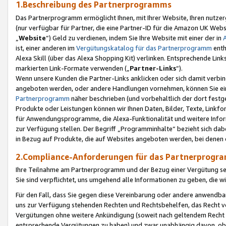
1.Beschreibung des Partnerprogramms
Das Partnerprogramm ermöglicht Ihnen, mit Ihrer Website, Ihren nutzer
(nur verfügbar für Partner, die eine Partner-ID für die Amazon UK We
„
Website
“) Geld zu verdienen, indem Sie Ihre Website mit einer der in
ist, einer anderen im
Vergütungskatalog für das Partnerprogramm
enth
Alexa Skill (über das Alexa Shopping Kit) verlinken. Entsprechende Lin
markierten Link-Formate verwenden („
Partner-Links
“).
Wenn unsere Kunden die Partner-Links anklicken oder sich damit verbi
angeboten werden, oder andere Handlungen vornehmen, können Sie eine
Partnerprogramm
näher beschrieben (und vorbehaltlich der dort festg
Produkte oder Leistungen können wir Ihnen Daten, Bilder, Texte, Linkfo
für Anwendungsprogramme, die Alexa-Funktionalität und weitere Inf
zur Verfügung stellen. Der Begriff „Programminhalte“ bezieht sich dabe
in Bezug auf Produkte, die auf Websites angeboten werden, bei denen 
2.Compliance-Anforderungen für das Partnerprog
Ihre Teilnahme am Partnerprogramm und der Bezug einer Vergütung setz
Sie sind verpflichtet, uns umgehend alle Informationen zu geben, die w
Für den Fall, dass Sie gegen diese Vereinbarung oder andere anwendba
uns zur Verfügung stehenden Rechten und Rechtsbehelfen, das Recht vo
Vergütungen ohne weitere Ankündigung (soweit nach geltendem Recht z
entsprechende Vergütungen zu haben) und zwar unabhängig davon, ob 