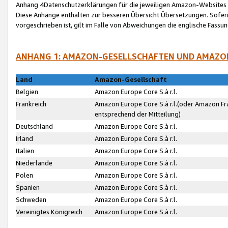
Anhang 4Datenschutzerklärungen für die jeweiligen Amazon-Websites
Diese Anhänge enthalten zur besseren Übersicht Übersetzungen. Sofe
vorgeschrieben ist, gilt im Falle von Abweichungen die englische Fass
ANHANG 1: AMAZON-GESELLSCHAFTEN UND AMAZO
Land
Amazon-Gesellschaft
Belgien
Amazon Europe Core S.à r.l.
Frankreich
Amazon Europe Core S.à r.l.(oder Amazon Fr
entsprechend der Mitteilung)
Deutschland
Amazon Europe Core S.à r.l.
Irland
Amazon Europe Core S.à r.l.
Italien
Amazon Europe Core S.à r.l.
Niederlande
Amazon Europe Core S.à r.l.
Polen
Amazon Europe Core S.à r.l.
Spanien
Amazon Europe Core S.à r.l.
Schweden
Amazon Europe Core S.à r.l.
Vereinigtes Königreich
Amazon Europe Core S.à r.l.