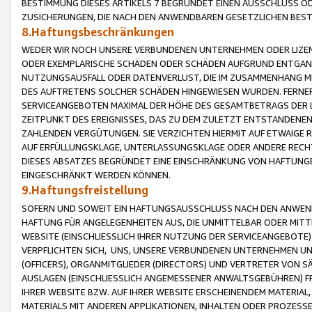
BESTIMMUNG DIESES ARTIKELS 7 BEGRÜNDET EINEN AUSSCHLUSS 
ZUSICHERUNGEN, DIE NACH DEN ANWENDBAREN GESETZLICHEN BE
8.Haftungsbeschränkungen
WEDER WIR NOCH UNSERE VERBUNDENEN UNTERNEHMEN ODER LIZEN
ODER EXEMPLARISCHE SCHÄDEN ODER SCHÄDEN AUFGRUND ENTGANG
NUTZUNGSAUSFALL ODER DATENVERLUST, DIE IM ZUSAMMENHANG MI
DES AUFTRETENS SOLCHER SCHÄDEN HINGEWIESEN WURDEN. FERN
SERVICEANGEBOTEN MAXIMAL DER HÖHE DES GESAMTBETRAGS DER 
ZEITPUNKT DES EREIGNISSES, DAS ZU DEM ZULETZT ENTSTANDENE
ZAHLENDEN VERGÜTUNGEN. SIE VERZICHTEN HIERMIT AUF ETWAIGE 
AUF ERFÜLLUNGSKLAGE, UNTERLASSUNGSKLAGE ODER ANDERE RECHT
DIESES ABSATZES BEGRÜNDET EINE EINSCHRÄNKUNG VON HAFTUNG
EINGESCHRÄNKT WERDEN KÖNNEN.
9.Haftungsfreistellung
SOFERN UND SOWEIT EIN HAFTUNGSAUSSCHLUSS NACH DEN ANWENDB
HAFTUNG FÜR ANGELEGENHEITEN AUS, DIE UNMITTELBAR ODER MITT
WEBSITE (EINSCHLIESSLICH IHRER NUTZUNG DER SERVICEANGEBOTE)
VERPFLICHTEN SICH, UNS, UNSERE VERBUNDENEN UNTERNEHMEN UN
(OFFICERS), ORGANMITGLIEDER (DIRECTORS) UND VERTRETER VON 
AUSLAGEN (EINSCHLIESSLICH ANGEMESSENER ANWALTSGEBÜHREN) FR
IHRER WEBSITE BZW. AUF IHRER WEBSITE ERSCHEINENDEM MATERIAL
MATERIALS MIT ANDEREN APPLIKATIONEN, INHALTEN ODER PROZESSE