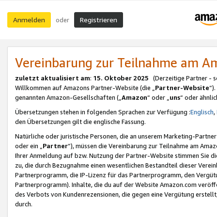
Anmelden
Registrieren
oder
Vereinbarung zur Teilnahme am 
zuletzt aktualisiert am
:
15. Oktober 2025
(Derzeitige Partner - 
Willkommen auf Amazons Partner-Website (die „
Partner-Website
“)
genannten Amazon-Gesellschaften („
Amazon
“ oder „
uns
“ oder ähnli
Übersetzungen stehen in folgenden Sprachen zur Verfügung :
Englisch
,
den Übersetzungen gilt die englische Fassung.
Natürliche oder juristische Personen, die an unserem Marketing-Partn
oder ein „
Partner
“), müssen die Vereinbarung zur Teilnahme am Ama
Ihrer Anmeldung auf bzw. Nutzung der Partner-Website stimmen Sie die
zu, die durch Bezugnahme einen wesentlichen Bestandteil dieser Verei
Partnerprogramm, die IP-Lizenz für das Partnerprogramm, den Vergütu
Partnerprogramm). Inhalte, die du auf der Website Amazon.com veröffe
des Verbots von Kundenrezensionen, die gegen eine Vergütung erstellt, 
durch.