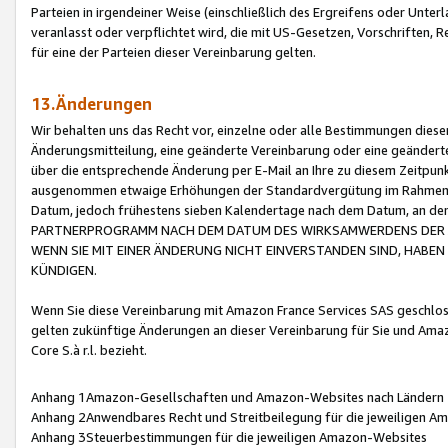
Parteien in irgendeiner Weise (einschließlich des Ergreifens oder Unt
veranlasst oder verpflichtet wird, die mit US-Gesetzen, Vorschriften,
für eine der Parteien dieser Vereinbarung gelten.
13.Änderungen
Wir behalten uns das Recht vor, einzelne oder alle Bestimmungen diese
Änderungsmitteilung, eine geänderte Vereinbarung oder eine geänderte 
über die entsprechende Änderung per E-Mail an Ihre zu diesem Zeitpun
ausgenommen etwaige Erhöhungen der Standardvergütung im Rahmen
Datum, jedoch frühestens sieben Kalendertage nach dem Datum, an de
PARTNERPROGRAMM NACH DEM DATUM DES WIRKSAMWERDENS DER Ä
WENN SIE MIT EINER ÄNDERUNG NICHT EINVERSTANDEN SIND, HABEN S
KÜNDIGEN.
Wenn Sie diese Vereinbarung mit Amazon France Services SAS geschlo
gelten zukünftige Änderungen an dieser Vereinbarung für Sie und Ama
Core S.à r.l. bezieht.
Anhang 1Amazon-Gesellschaften und Amazon-Websites nach Ländern
Anhang 2Anwendbares Recht und Streitbeilegung für die jeweiligen 
Anhang 3Steuerbestimmungen für die jeweiligen Amazon-Websites