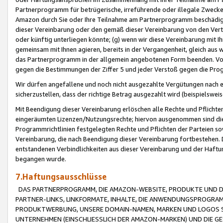
Partnerprogramm für betrügerische, irreführende oder illegale Zwecke
Amazon durch Sie oder Ihre Teilnahme am Partnerprogramm beschädig
dieser Vereinbarung oder den gemäß dieser Vereinbarung von den Vertr
oder künftig unterliegen könnte; (g) wenn wir diese Vereinbarung mit I
gemeinsam mit Ihnen agieren, bereits in der Vergangenheit, gleich aus
das Partnerprogramm in der allgemein angebotenen Form beenden. Vors
gegen die Bestimmungen der Ziffer 5 und jeder Verstoß gegen die Prog
Wir dürfen angefallene und noch nicht ausgezahlte Vergütungen nach 
sicherzustellen, dass der richtige Betrag ausgezahlt wird (beispielsw
Mit Beendigung dieser Vereinbarung erlöschen alle Rechte und Pflichte
eingeräumten Lizenzen/Nutzungsrechte; hiervon ausgenommen sind die in 
Programmrichtlinien festgelegten Rechte und Pflichten der Parteien sow
Vereinbarung, die nach Beendigung dieser Vereinbarung fortbestehen. D
entstandenen Verbindlichkeiten aus dieser Vereinbarung und der Haft
begangen wurde.
7.Haftungsausschlüsse
DAS PARTNERPROGRAMM, DIE AMAZON-WEBSITE, PRODUKTE UND DI
PARTNER-LINKS, LINKFORMATE, INHALTE, DIE ANWENDUNGSPROGR
PRODUKTWERBUNG, UNSERE DOMAIN-NAMEN, MARKEN UND LOGOS S
UNTERNEHMEN (EINSCHLIESSLICH DER AMAZON-MARKEN) UND DIE GE