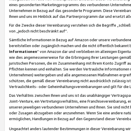
eines gesonderten Marketingprogramms des verbundenen Unternehmens
Unternehmen in Bezug auf das gesonderte Programm. Diese Vereinbarung
Ihnen und uns im Hinblick auf das Partnerprogramm dar und ersetzt al
Für die Zwecke dieser Vereinbarung verstehen sich die Begriffe „schließ
von „jedoch nicht beschränkt auf“.
Sämtliche Informationen in Bezug auf Amazon oder unsere verbunde
bereitstellen oder zugänglich machen und die nicht öffentlich bekannt bz
Informationen
“ von Amazon dar und verbleiben im alleinigen Eigent
wie dies angemessenerweise für die Erbringung Ihrer Leistungen gemäß d
juristischen Personen, die im Zusammenhang mit Ihrem Konto Zugriff au
Pflichten kennen und einhalten. Sie werden Vertrauliche Informationen 
Unternehmen) weitergeben und alle angemessenen Maßnahmen ergreifen
schützen, die gemäß dieser Vereinbarung nicht ausdrücklich zulässig is
Vertraulichkeits- oder Geheimhaltungsvereinbarungen und gilt für die
Das Verhältnis zwischen Ihnen und uns ist das unabhängiger Vertragspa
Joint-Venture, ein Vertretungsverhältnis, eine Franchisevereinbarung, 
unseren jeweiligen verbundenen Unternehmen und Ihnen. Sie sind ni
oder Zusagen abzugeben oder anzunehmen. Wenn Sie eine andere natürli
ermöglichen, Handlungen in Bezug auf den Gegenstand dieser Vereinbar
Ungeachtet anders lautender Bestimmungen in dieser Vereinbarung wird