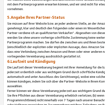
mit dem Partnerprogramm erwarten können, und wir sind nicht für etwa
vornehmen.
5.Angabe Ihres Partner-Status
Sie müssen auf Ihrer Website bzw. an jeder anderen Stelle, an der Am
genehmigt, klar und deutlich den folgenden oder einen im Wesentlichen
Partner verdiene ich an qualifizierten Verkäufen“. Abgesehen von die
werden Sie ohne unsere vorherige schriftliche Zustimmung keine weite
Partnerprogramm machen. Sie dürfen die zwischen uns und Ihnen best
(einschließlich der expliziten oder impliziten Aussage, dass Amazon Si
dass eine Verbindung zwischen Amazon und Ihnen oder einer anderen natü
vorliegenden Vereinbarung ausdrücklich gestattet ist.
6.Laufzeit und Kündigung
Die Laufzeit dieser Vereinbarung beginnt mit Ihrer Anmeldung für die 
jederzeit ordentlich oder aus wichtigem Grund durch schriftliche Kündi
automatisch und unter Ausschluss des Gerichtswegs), wobei eine solch
können kündigen, indem Sie sich über die Partner-Website in Ihrem Ko
auswählen.
Ferner können wir diese Vereinbarung jederzeit aus wichtigem Grund dur
Sie Ihre Pflichten aus dieser Vereinbarung erheblich verletzen; (b) wen
Programmrichtlinien) nicht innerhalb von 7 Tagen nach unserer Benachr
oder Haftungsansprüchen im Zusammenhang mit Ihrer Teilnahme am Pa