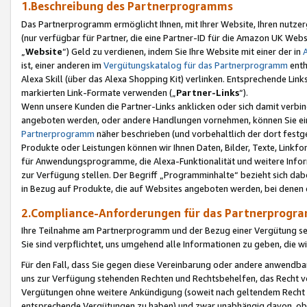
1.Beschreibung des Partnerprogramms
Das Partnerprogramm ermöglicht Ihnen, mit Ihrer Website, Ihren nutzer
(nur verfügbar für Partner, die eine Partner-ID für die Amazon UK We
„
Website
“) Geld zu verdienen, indem Sie Ihre Website mit einer der in
ist, einer anderen im
Vergütungskatalog für das Partnerprogramm
enth
Alexa Skill (über das Alexa Shopping Kit) verlinken. Entsprechende Lin
markierten Link-Formate verwenden („
Partner-Links
“).
Wenn unsere Kunden die Partner-Links anklicken oder sich damit verbi
angeboten werden, oder andere Handlungen vornehmen, können Sie eine
Partnerprogramm
näher beschrieben (und vorbehaltlich der dort festg
Produkte oder Leistungen können wir Ihnen Daten, Bilder, Texte, Linkfo
für Anwendungsprogramme, die Alexa-Funktionalität und weitere Inf
zur Verfügung stellen. Der Begriff „Programminhalte“ bezieht sich dabe
in Bezug auf Produkte, die auf Websites angeboten werden, bei denen 
2.Compliance-Anforderungen für das Partnerprog
Ihre Teilnahme am Partnerprogramm und der Bezug einer Vergütung setz
Sie sind verpflichtet, uns umgehend alle Informationen zu geben, die w
Für den Fall, dass Sie gegen diese Vereinbarung oder andere anwendba
uns zur Verfügung stehenden Rechten und Rechtsbehelfen, das Recht vo
Vergütungen ohne weitere Ankündigung (soweit nach geltendem Recht z
entsprechende Vergütungen zu haben) und zwar unabhängig davon, ob 