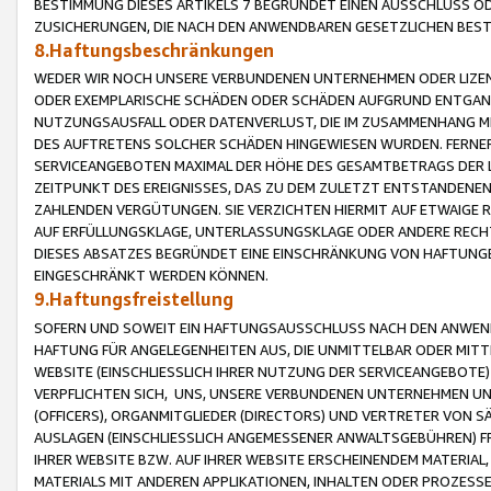
BESTIMMUNG DIESES ARTIKELS 7 BEGRÜNDET EINEN AUSSCHLUSS 
ZUSICHERUNGEN, DIE NACH DEN ANWENDBAREN GESETZLICHEN BE
8.Haftungsbeschränkungen
WEDER WIR NOCH UNSERE VERBUNDENEN UNTERNEHMEN ODER LIZEN
ODER EXEMPLARISCHE SCHÄDEN ODER SCHÄDEN AUFGRUND ENTGANG
NUTZUNGSAUSFALL ODER DATENVERLUST, DIE IM ZUSAMMENHANG MI
DES AUFTRETENS SOLCHER SCHÄDEN HINGEWIESEN WURDEN. FERN
SERVICEANGEBOTEN MAXIMAL DER HÖHE DES GESAMTBETRAGS DER 
ZEITPUNKT DES EREIGNISSES, DAS ZU DEM ZULETZT ENTSTANDENE
ZAHLENDEN VERGÜTUNGEN. SIE VERZICHTEN HIERMIT AUF ETWAIGE 
AUF ERFÜLLUNGSKLAGE, UNTERLASSUNGSKLAGE ODER ANDERE RECHT
DIESES ABSATZES BEGRÜNDET EINE EINSCHRÄNKUNG VON HAFTUNG
EINGESCHRÄNKT WERDEN KÖNNEN.
9.Haftungsfreistellung
SOFERN UND SOWEIT EIN HAFTUNGSAUSSCHLUSS NACH DEN ANWENDB
HAFTUNG FÜR ANGELEGENHEITEN AUS, DIE UNMITTELBAR ODER MITT
WEBSITE (EINSCHLIESSLICH IHRER NUTZUNG DER SERVICEANGEBOTE)
VERPFLICHTEN SICH, UNS, UNSERE VERBUNDENEN UNTERNEHMEN UN
(OFFICERS), ORGANMITGLIEDER (DIRECTORS) UND VERTRETER VON 
AUSLAGEN (EINSCHLIESSLICH ANGEMESSENER ANWALTSGEBÜHREN) FR
IHRER WEBSITE BZW. AUF IHRER WEBSITE ERSCHEINENDEM MATERIAL
MATERIALS MIT ANDEREN APPLIKATIONEN, INHALTEN ODER PROZESSE