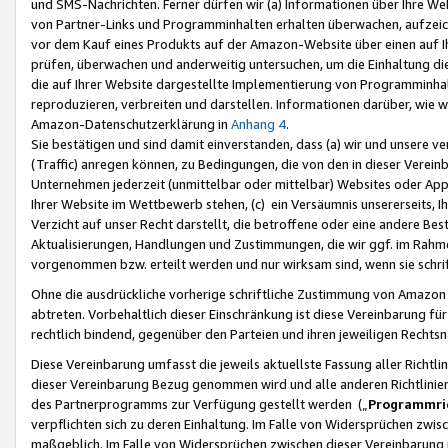
und SMS-Nachrichten. Ferner dürfen wir (a) Informationen über Ihre We
von Partner-Links und Programminhalten erhalten überwachen, aufzei
vor dem Kauf eines Produkts auf der Amazon-Website über einen auf Ih
prüfen, überwachen und anderweitig untersuchen, um die Einhaltung dies
die auf Ihrer Website dargestellte Implementierung von Programminhalt
reproduzieren, verbreiten und darstellen. Informationen darüber, wie w
Amazon-Datenschutzerklärung in
Anhang 4
.
Sie bestätigen und sind damit einverstanden, dass (a) wir und unsere 
(Traffic) anregen können, zu Bedingungen, die von den in dieser Vere
Unternehmen jederzeit (unmittelbar oder mittelbar) Websites oder Appl
Ihrer Website im Wettbewerb stehen, (c) ein Versäumnis unsererseits, I
Verzicht auf unser Recht darstellt, die betroffene oder eine andere B
Aktualisierungen, Handlungen und Zustimmungen, die wir ggf. im Rahme
vorgenommen bzw. erteilt werden und nur wirksam sind, wenn sie schri
Ohne die ausdrückliche vorherige schriftliche Zustimmung von Amazon
abtreten. Vorbehaltlich dieser Einschränkung ist diese Vereinbarung f
rechtlich bindend, gegenüber den Parteien und ihren jeweiligen Rech
Diese Vereinbarung umfasst die jeweils aktuellste Fassung aller Richtli
dieser Vereinbarung Bezug genommen wird und alle anderen Richtlinie
des Partnerprogramms zur Verfügung gestellt werden („
Programmric
verpflichten sich zu deren Einhaltung. Im Falle von Widersprüchen zwi
maßgeblich. Im Falle von Widersprüchen zwischen dieser Vereinbarun