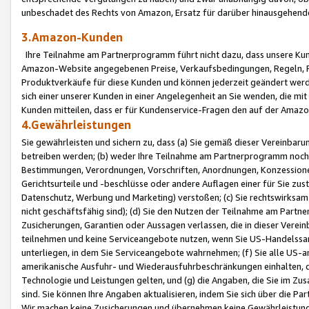
unbeschadet des Rechts von Amazon, Ersatz für darüber hinausgehen
3.Amazon-Kunden
Ihre Teilnahme am Partnerprogramm führt nicht dazu, dass unsere Kun
Amazon-Website angegebenen Preise, Verkaufsbedingungen, Regeln, Ri
Produktverkäufe für diese Kunden und können jederzeit geändert werde
sich einer unserer Kunden in einer Angelegenheit an Sie wenden, die 
Kunden mitteilen, dass er für Kundenservice-Fragen den auf der Ama
4.Gewährleistungen
Sie gewährleisten und sichern zu, dass (a) Sie gemäß dieser Vereinba
betreiben werden; (b) weder Ihre Teilnahme am Partnerprogramm noch d
Bestimmungen, Verordnungen, Vorschriften, Anordnungen, Konzessionen,
Gerichtsurteile und -beschlüsse oder andere Auflagen einer für Sie zu
Datenschutz, Werbung und Marketing) verstoßen; (c) Sie rechtswirksam 
nicht geschäftsfähig sind); (d) Sie den Nutzen der Teilnahme am Partne
Zusicherungen, Garantien oder Aussagen verlassen, die in dieser Verein
teilnehmen und keine Serviceangebote nutzen, wenn Sie US-Handelssa
unterliegen, in dem Sie Serviceangebote wahrnehmen; (f) Sie alle US
amerikanische Ausfuhr- und Wiederausfuhrbeschränkungen einhalten, 
Technologie und Leistungen gelten, und (g) die Angaben, die Sie im 
sind. Sie können Ihre Angaben aktualisieren, indem Sie sich über die 
Wir machen keine Zusicherungen und übernehmen keine Gewährleistun