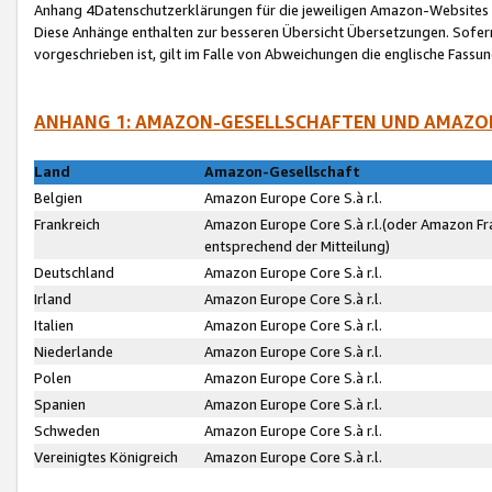
Anhang 4Datenschutzerklärungen für die jeweiligen Amazon-Websites
Diese Anhänge enthalten zur besseren Übersicht Übersetzungen. Sofe
vorgeschrieben ist, gilt im Falle von Abweichungen die englische Fass
ANHANG 1: AMAZON-GESELLSCHAFTEN UND AMAZO
Land
Amazon-Gesellschaft
Belgien
Amazon Europe Core S.à r.l.
Frankreich
Amazon Europe Core S.à r.l.(oder Amazon Fr
entsprechend der Mitteilung)
Deutschland
Amazon Europe Core S.à r.l.
Irland
Amazon Europe Core S.à r.l.
Italien
Amazon Europe Core S.à r.l.
Niederlande
Amazon Europe Core S.à r.l.
Polen
Amazon Europe Core S.à r.l.
Spanien
Amazon Europe Core S.à r.l.
Schweden
Amazon Europe Core S.à r.l.
Vereinigtes Königreich
Amazon Europe Core S.à r.l.