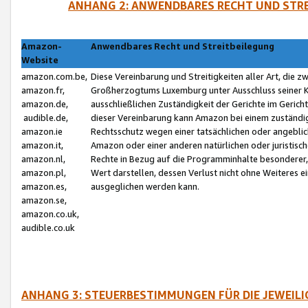
ANHANG 2: ANWENDBARES RECHT UND STRE
Amazon-
Anwendbares Recht und Streitbeilegung
Website
amazon.com.be,
Diese Vereinbarung und Streitigkeiten aller Art, die 
amazon.fr,
Großherzogtums Luxemburg unter Ausschluss seiner Kol
amazon.de,
ausschließlichen Zuständigkeit der Gerichte im Geri
audible.de,
dieser Vereinbarung kann Amazon bei einem zuständig
amazon.ie
Rechtsschutz wegen einer tatsächlichen oder angebli
amazon.it,
Amazon oder einer anderen natürlichen oder juristisc
amazon.nl,
Rechte in Bezug auf die Programminhalte besonderer,
amazon.pl,
Wert darstellen, dessen Verlust nicht ohne Weiteres e
amazon.es,
ausgeglichen werden kann.
amazon.se,
amazon.co.uk,
audible.co.uk
ANHANG 3: STEUERBESTIMMUNGEN FÜR DIE JEWEIL