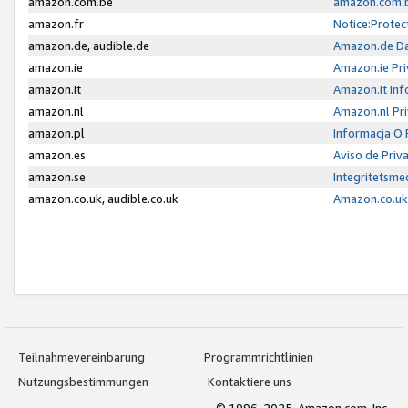
amazon.com.be
amazon.com.b
amazon.fr
Notice:Protec
amazon.de, audible.de
Amazon.de Da
amazon.ie
Amazon.ie Pri
amazon.it
Amazon.it Inf
amazon.nl
Amazon.nl Pri
amazon.pl
Informacja O
amazon.es
Aviso de Priv
amazon.se
Integritetsm
amazon.co.uk, audible.co.uk
Amazon.co.uk 
Teilnahmevereinbarung
Programmrichtlinien
Nutzungsbestimmungen
Kontaktiere uns