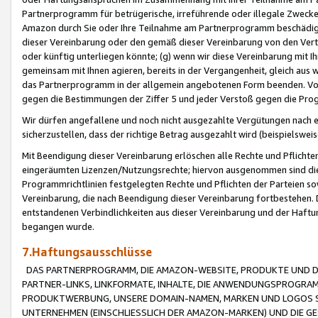
Partnerprogramm für betrügerische, irreführende oder illegale Zwecke
Amazon durch Sie oder Ihre Teilnahme am Partnerprogramm beschädig
dieser Vereinbarung oder den gemäß dieser Vereinbarung von den Vertr
oder künftig unterliegen könnte; (g) wenn wir diese Vereinbarung mit I
gemeinsam mit Ihnen agieren, bereits in der Vergangenheit, gleich aus
das Partnerprogramm in der allgemein angebotenen Form beenden. Vors
gegen die Bestimmungen der Ziffer 5 und jeder Verstoß gegen die Prog
Wir dürfen angefallene und noch nicht ausgezahlte Vergütungen nach 
sicherzustellen, dass der richtige Betrag ausgezahlt wird (beispielsw
Mit Beendigung dieser Vereinbarung erlöschen alle Rechte und Pflichte
eingeräumten Lizenzen/Nutzungsrechte; hiervon ausgenommen sind die in 
Programmrichtlinien festgelegten Rechte und Pflichten der Parteien sow
Vereinbarung, die nach Beendigung dieser Vereinbarung fortbestehen. D
entstandenen Verbindlichkeiten aus dieser Vereinbarung und der Haft
begangen wurde.
7.Haftungsausschlüsse
DAS PARTNERPROGRAMM, DIE AMAZON-WEBSITE, PRODUKTE UND DI
PARTNER-LINKS, LINKFORMATE, INHALTE, DIE ANWENDUNGSPROGR
PRODUKTWERBUNG, UNSERE DOMAIN-NAMEN, MARKEN UND LOGOS S
UNTERNEHMEN (EINSCHLIESSLICH DER AMAZON-MARKEN) UND DIE GE