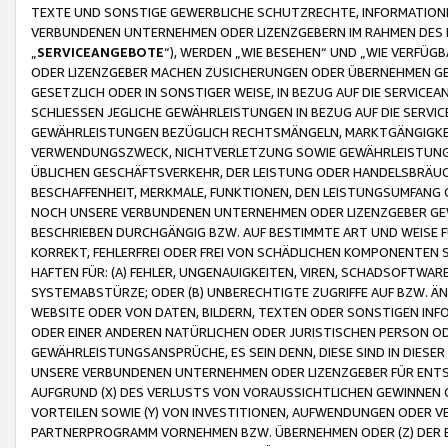
TEXTE UND SONSTIGE GEWERBLICHE SCHUTZRECHTE, INFORMATIONE
VERBUNDENEN UNTERNEHMEN ODER LIZENZGEBERN IM RAHMEN DES
„
SERVICEANGEBOTE
“), WERDEN „WIE BESEHEN“ UND „WIE VERFÜ
ODER LIZENZGEBER MACHEN ZUSICHERUNGEN ODER ÜBERNEHMEN GEW
GESETZLICH ODER IN SONSTIGER WEISE, IN BEZUG AUF DIE SERVI
SCHLIESSEN JEGLICHE GEWÄHRLEISTUNGEN IN BEZUG AUF DIE SERVI
GEWÄHRLEISTUNGEN BEZÜGLICH RECHTSMÄNGELN, MARKTGÄNGIGKEIT
VERWENDUNGSZWECK, NICHTVERLETZUNG SOWIE GEWÄHRLEISTUNGEN 
ÜBLICHEN GESCHÄFTSVERKEHR, DER LEISTUNG ODER HANDELSBRÄUCH
BESCHAFFENHEIT, MERKMALE, FUNKTIONEN, DEN LEISTUNGSUMFANG 
NOCH UNSERE VERBUNDENEN UNTERNEHMEN ODER LIZENZGEBER GEWÄ
BESCHRIEBEN DURCHGÄNGIG BZW. AUF BESTIMMTE ART UND WEISE
KORREKT, FEHLERFREI ODER FREI VON SCHÄDLICHEN KOMPONENTEN
HAFTEN FÜR: (A) FEHLER, UNGENAUIGKEITEN, VIREN, SCHADSOFTW
SYSTEMABSTÜRZE; ODER (B) UNBERECHTIGTE ZUGRIFFE AUF BZW. 
WEBSITE ODER VON DATEN, BILDERN, TEXTEN ODER SONSTIGEN INF
ODER EINER ANDEREN NATÜRLICHEN ODER JURISTISCHEN PERSON OD
GEWÄHRLEISTUNGSANSPRÜCHE, ES SEIN DENN, DIESE SIND IN DIES
UNSERE VERBUNDENEN UNTERNEHMEN ODER LIZENZGEBER FÜR EN
AUFGRUND (X) DES VERLUSTS VON VORAUSSICHTLICHEN GEWINNEN
VORTEILEN SOWIE (Y) VON INVESTITIONEN, AUFWENDUNGEN ODER VE
PARTNERPROGRAMM VORNEHMEN BZW. ÜBERNEHMEN ODER (Z) DER 