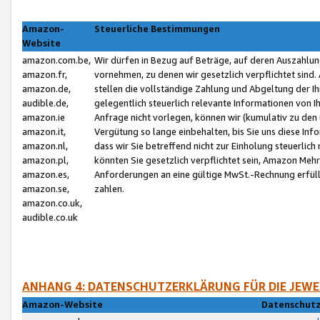
Amazon-
Steuerliche Bestimmungen
Website
amazon.com.be,
Wir dürfen in Bezug auf Beträge, auf deren Auszahlun
amazon.fr,
vornehmen, zu denen wir gesetzlich verpflichtet sind
amazon.de,
stellen die vollständige Zahlung und Abgeltung der 
audible.de,
gelegentlich steuerlich relevante Informationen von I
amazon.ie
Anfrage nicht vorlegen, können wir (kumulativ zu de
amazon.it,
Vergütung so lange einbehalten, bis Sie uns diese Inf
amazon.nl,
dass wir Sie betreffend nicht zur Einholung steuerlich 
amazon.pl,
könnten Sie gesetzlich verpflichtet sein, Amazon Meh
amazon.es,
Anforderungen an eine gültige MwSt.-Rechnung erfüllt
amazon.se,
zahlen.
amazon.co.uk,
audible.co.uk
ANHANG 4: DATENSCHUTZERKLÄRUNG FÜR DIE JEWE
Amazon-Website
Datenschutz