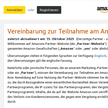
Anmelden
Registrieren
oder
Vereinbarung zur Teilnahme am 
zuletzt aktualisiert am
:
15. Oktober 2025
(Derzeitige Partner - 
Willkommen auf Amazons Partner-Website (die „
Partner-Website
“)
genannten Amazon-Gesellschaften („
Amazon
“ oder „
uns
“ oder ähnli
Übersetzungen stehen in folgenden Sprachen zur Verfügung :
Englisch
,
den Übersetzungen gilt die englische Fassung.
Natürliche oder juristische Personen, die an unserem Marketing-Partn
oder ein „
Partner
“), müssen die Vereinbarung zur Teilnahme am Ama
Ihrer Anmeldung auf bzw. Nutzung der Partner-Website stimmen Sie die
zu, die durch Bezugnahme einen wesentlichen Bestandteil dieser Verei
Partnerprogramm, die IP-Lizenz für das Partnerprogramm, den Vergütu
Partnerprogramm). Inhalte, die du auf der Website Amazon.com veröffe
des Verbots von Kundenrezensionen, die gegen eine Vergütung erstellt, 
durch.