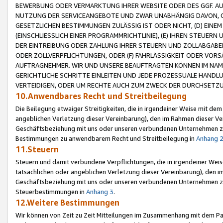
BEWERBUNG ODER VERMARKTUNG IHRER WEBSITE ODER DES GGF. AUF 
NUTZUNG DER SERVICEANGEBOTE UND ZWAR UNABHÄNGIG DAVON, O
GESETZLICHEN BESTIMMUNGEN ZULÄSSIG IST ODER NICHT, (D) EINE
(EINSCHLIESSLICH EINER PROGRAMMRICHTLINIE), (E) IHREN STEUER
DER EINTREIBUNG ODER ZAHLUNG IHRER STEUERN UND ZOLLABGAB
ODER ZOLLVERPFLICHTUNGEN, ODER (F) FAHRLÄSSIGKEIT ODER VORS
AUFTRAGNEHMER. WIR UND UNSERE BEAUFTRAGTEN KÖNNEN IM NAME
GERICHTLICHE SCHRITTE EINLEITEN UND JEDE PROZESSUALE HAND
VERTEIDIGEN, ODER UM RECHTE AUCH ZUM ZWECK DER DURCHSETZU
10.Anwendbares Recht und Streitbeilegung
Die Beilegung etwaiger Streitigkeiten, die in irgendeiner Weise mit de
angeblichen Verletzung dieser Vereinbarung), den im Rahmen dieser Ve
Geschäftsbeziehung mit uns oder unseren verbundenen Unternehmen zu
Bestimmungen zu anwendbarem Recht und Streitbeilegung in
Anhang 
11.Steuern
Steuern und damit verbundene Verpflichtungen, die in irgendeiner Wei
tatsächlichen oder angeblichen Verletzung dieser Vereinbarung), den 
Geschäftsbeziehung mit uns oder unseren verbundenen Unternehmen z
Steuerbestimmungen in
Anhang 3
.
12.Weitere Bestimmungen
Wir können von Zeit zu Zeit Mitteilungen im Zusammenhang mit dem Par