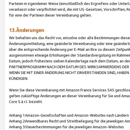
Parteien in irgendeiner Weise (einschließlich des Ergreifens oder Unt
veranlasst oder verpflichtet wird, die mit US-Gesetzen, Vorschriften,
für eine der Parteien dieser Vereinbarung gelten.
13.Änderungen
Wir behalten uns das Recht vor, einzelne oder alle Bestimmungen diese
Änderungsmitteilung, eine geänderte Vereinbarung oder eine geänderte 
über die entsprechende Änderung per E-Mail an Ihre zu diesem Zeitpun
ausgenommen etwaige Erhöhungen der Standardvergütung im Rahmen
Datum, jedoch frühestens sieben Kalendertage nach dem Datum, an de
PARTNERPROGRAMM NACH DEM DATUM DES WIRKSAMWERDENS DER Ä
WENN SIE MIT EINER ÄNDERUNG NICHT EINVERSTANDEN SIND, HABEN S
KÜNDIGEN.
Wenn Sie diese Vereinbarung mit Amazon France Services SAS geschlo
gelten zukünftige Änderungen an dieser Vereinbarung für Sie und Ama
Core S.à r.l. bezieht.
Anhang 1Amazon-Gesellschaften und Amazon-Websites nach Ländern
Anhang 2Anwendbares Recht und Streitbeilegung für die jeweiligen 
Anhang 3Steuerbestimmungen für die jeweiligen Amazon-Websites