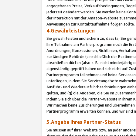
angegebenen Preise, Verkaufsbedingungen, Regeln
jederzeit geändert werden. Sie werden keine Konta
der Interaktion mit der Amazon-Website zusamme
Anweisungen zur Kontaktaufnahme folgen sollte.
4.Gewährleistungen
Sie gewährleisten und sichern zu, dass (a) Sie g
Ihre Teilnahme am Partnerprogramm noch die Erst
Anordnungen, Konzessionen, Richtlinien, Verhalten
zuständigen Behörde (einschließlich der Bestimmu
abschließen dürfen (also z. B. nicht minderjährig
eigenständig geprüft haben und sich nicht auf Zusi
Partnerprogramm teilnehmen und keine Servicean
unterliegen, in dem Sie Serviceangebote wahrneh
Ausfuhr- und Wiederausfuhrbeschränkungen einhal
gelten, und (g) die Angaben, die Sie im Zusammen
indem Sie sich über die Partner-Website in Ihrem
Wir machen keine Zusicherungen und übernehmen 
Partnerprogramm erwarten können, und wir sind n
5.Angabe Ihres Partner-Status
Sie müssen auf Ihrer Website bzw. an jeder ander
deutlich den folgenden oder einen im Wesentlichen