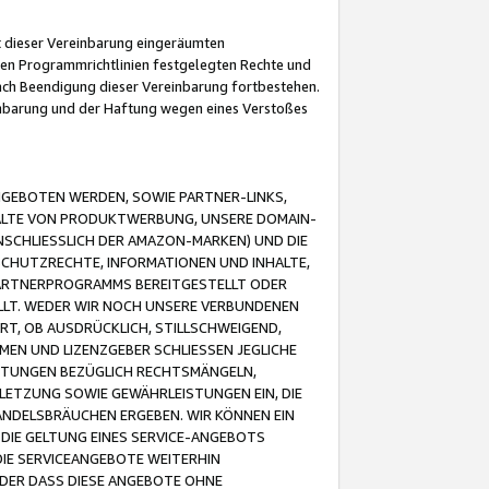
it dieser Vereinbarung eingeräumten
 den Programmrichtlinien festgelegten Rechte und
 nach Beendigung dieser Vereinbarung fortbestehen.
einbarung und der Haftung wegen eines Verstoßes
GEBOTEN WERDEN, SOWIE PARTNER-LINKS,
ALTE VON PRODUKTWERBUNG, UNSERE DOMAIN-
SCHLIESSLICH DER AMAZON-MARKEN) UND DIE
SCHUTZRECHTE, INFORMATIONEN UND INHALTE,
PARTNERPROGRAMMS BEREITGESTELLT ODER
ELLT. WEDER WIR NOCH UNSERE VERBUNDENEN
T, OB AUSDRÜCKLICH, STILLSCHWEIGEND,
MEN UND LIZENZGEBER SCHLIESSEN JEGLICHE
ISTUNGEN BEZÜGLICH RECHTSMÄNGELN,
LETZUNG SOWIE GEWÄHRLEISTUNGEN EIN, DIE
ANDELSBRÄUCHEN ERGEBEN. WIR KÖNNEN EIN
 DIE GELTUNG EINES SERVICE-ANGEBOTS
IE SERVICEANGEBOTE WEITERHIN
ODER DASS DIESE ANGEBOTE OHNE