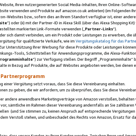
ebsite, Ihren nutzergenerierten Social Media-Inhalten, Ihren Online-Softwar
ebsite verwenden und Produkte auf amazon.co.uk anbieten) (im Folgenden Ihr
-Websites bzw., sofern dies an Ihrem Standort verfügbar ist, einer ander
ite
“) oder (ii) mit der Partner-ID in Alexa Skill (über das Alexa Shopping Ki
estellten markierten Link-Formate verwenden („
Partner-Links
“).
oder sich damit verbinden, um ein Produkt oder Leistungen zu erwerben, di
gütung für qualifizierte Verkäufe, wie im
Vergütungskatalog für das Part
Zur Unterstützung Ihrer Werbung für diese Produkte oder Leistungen können w
linkungs-Tools, Schnittstellen für Anwendungsprogramme, die Alexa-Funktion
Programminhalte
“) zur Verfügung stellen. Der Begriff „Programminhalte“ be
halte in Bezug auf Produkte, die auf Websites angeboten werden, bei denen 
as Partnerprogramm
einer Vergütung setzt voraus, dass Sie diese Vereinbarung einhalten.
ionen zu geben, die wir anfordern, um zu überprüfen, dass Sie diese Vereinba
oder andere anwendbare Marketingverträge von Amazon verstoßen, behalten w
 vor, sämtliche im Rahmen dieser Vereinbarung andernfalls an Sie zahlbare
tellen (und Sie stimmen zu, keinen Anspruch auf entsprechende Vergütungen
 dem Verstoß stehen, und unbeschadet des Rechts von Amazon, Ersatz für 
azu, dass unsere Kunden zu Ihren Kunden werden. Zwischen Ihnen und Amaz