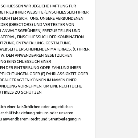
CHLIESSEN WIR JEGLICHE HAFTUNG FÜR
TRIEB IHRER WEBSITE (EINSCHLIESSLICH IHRER
FLICHTEN SICH, UNS, UNSERE VERBUNDENEN
EDER (DIRECTORS) UND VERTRETER VON
R ANWALTSGEBÜHREN) FREIZUSTELLEN UND
ATERIAL, EINSCHLIESSLICH DER KOMBINATION
NUTZUNG, ENTWICKLUNG, GESTALTUNG,
EBSEITE ERSCHEINENDEN MATERIALS, (C) IHRER
ZW. DEN ANWENDBAREN GESETZLICHEN
NG (EINSCHLIESSLICH EINER
BEN DER EINTREIBUNG ODER ZAHLUNG IHRER
LICHTUNGEN, ODER (F) FAHRLÄSSIGKEIT ODER
 BEAUFTRAGTEN KÖNNEN IM NAMEN EINER
HANDLUNG VORNEHMEN, UM EINE RECHTLICHE
TIKELS ZU SCHÜTZEN.
ich einer tatsächlichen oder angeblichen
Geschäftsbeziehung mit uns oder unseren
u anwendbarem Recht und Streitbeilegung in