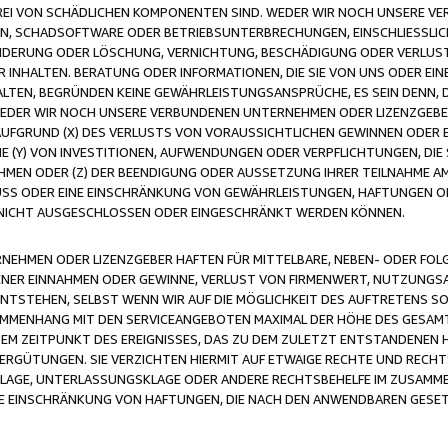
FREI VON SCHÄDLICHEN KOMPONENTEN SIND. WEDER WIR NOCH UNSERE 
VIREN, SCHADSOFTWARE ODER BETRIEBSUNTERBRECHUNGEN, EINSCHLIESSL
ÄNDERUNG ODER LÖSCHUNG, VERNICHTUNG, BESCHÄDIGUNG ODER VERLUST 
INHALTEN. BERATUNG ODER INFORMATIONEN, DIE SIE VON UNS ODER EIN
LTEN, BEGRÜNDEN KEINE GEWÄHRLEISTUNGSANSPRÜCHE, ES SEIN DENN, DI
WEDER WIR NOCH UNSERE VERBUNDENEN UNTERNEHMEN ODER LIZENZGEBE
FGRUND (X) DES VERLUSTS VON VORAUSSICHTLICHEN GEWINNEN ODER 
 (Y) VON INVESTITIONEN, AUFWENDUNGEN ODER VERPFLICHTUNGEN, DIE 
EN ODER (Z) DER BEENDIGUNG ODER AUSSETZUNG IHRER TEILNAHME A
LUSS ODER EINE EINSCHRÄNKUNG VON GEWÄHRLEISTUNGEN, HAFTUNGEN O
NICHT AUSGESCHLOSSEN ODER EINGESCHRÄNKT WERDEN KÖNNEN.
EHMEN ODER LIZENZGEBER HAFTEN FÜR MITTELBARE, NEBEN- ODER FOL
R EINNAHMEN ODER GEWINNE, VERLUST VON FIRMENWERT, NUTZUNGSAU
TSTEHEN, SELBST WENN WIR AUF DIE MÖGLICHKEIT DES AUFTRETENS S
MENHANG MIT DEN SERVICEANGEBOTEN MAXIMAL DER HÖHE DES GESAMT
M ZEITPUNKT DES EREIGNISSES, DAS ZU DEM ZULETZT ENTSTANDENEN 
ERGÜTUNGEN. SIE VERZICHTEN HIERMIT AUF ETWAIGE RECHTE UND RECHT
KLAGE, UNTERLASSUNGSKLAGE ODER ANDERE RECHTSBEHELFE IM ZUSAMME
NE EINSCHRÄNKUNG VON HAFTUNGEN, DIE NACH DEN ANWENDBAREN GESE