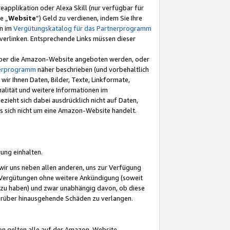
eapplikation oder Alexa Skill (nur verfügbar für
e „
Website
“) Geld zu verdienen, indem Sie Ihre
en im
Vergütungskatalog für das Partnerprogramm
t) verlinken. Entsprechende Links müssen dieser
e über die Amazon-Website angeboten werden, oder
nerprogramm
näher beschrieben (und vorbehaltlich
ir Ihnen Daten, Bilder, Texte, Linkformate,
alität und weitere Informationen im
zieht sich dabei ausdrücklich nicht auf Daten,
es sich nicht um eine Amazon-Website handelt.
rung einhalten.
ir uns neben allen anderen, uns zur Verfügung
n Vergütungen ohne weitere Ankündigung (soweit
 zu haben) und zwar unabhängig davon, ob diese
darüber hinausgehende Schäden zu verlangen.
on gelten alle auf der Amazon-Website