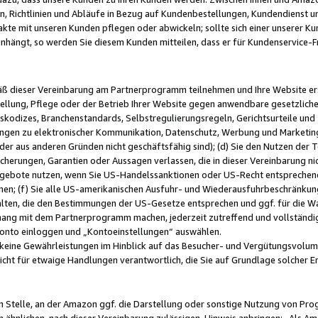
, Richtlinien und Abläufe in Bezug auf Kundenbestellungen, Kundendienst 
kte mit unseren Kunden pflegen oder abwickeln; sollte sich einer unserer Ku
nhängt, so werden Sie diesem Kunden mitteilen, dass er für Kundenservic
emäß dieser Vereinbarung am Partnerprogramm teilnehmen und Ihre Website er
ellung, Pflege oder der Betrieb Ihrer Website gegen anwendbare gesetzlich
skodizes, Branchenstandards, Selbstregulierungsregeln, Gerichtsurteile und 
ngen zu elektronischer Kommunikation, Datenschutz, Werbung und Marketing)
 oder aus anderen Gründen nicht geschäftsfähig sind); (d) Sie den Nutzen de
cherungen, Garantien oder Aussagen verlassen, die in dieser Vereinbarung nich
gebote nutzen, wenn Sie US-Handelssanktionen oder US-Recht entsprechen
men; (f) Sie alle US-amerikanischen Ausfuhr- und Wiederausfuhrbeschränkun
ten, die den Bestimmungen der US-Gesetze entsprechen und ggf. für die Wa
hang mit dem Partnerprogramm machen, jederzeit zutreffend und vollständig 
 Konto einloggen und „Kontoeinstellungen“ auswählen.
keine Gewährleistungen im Hinblick auf das Besucher- und Vergütungsvolu
icht für etwaige Handlungen verantwortlich, die Sie auf Grundlage solcher
en Stelle, an der Amazon ggf. die Darstellung oder sonstige Nutzung von Pr
 ähnlichen, nach dieser Vereinbarung zulässigen, Hinweis anbringen: „Als Ama