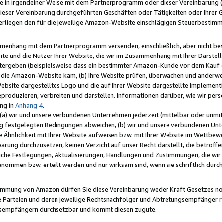
e in irgendeiner Weise mit dem Partnerprogramm oder dieser Vereinbarung (ei
ieser Vereinbarung durchgeführten Geschäften oder Tätigkeiten oder Ihrer 
liegen den für die jeweilige Amazon-Website einschlägigen Steuerbestim
mmenhang mit dem Partnerprogramm versenden, einschließlich, aber nicht be
site und die Nutzer Ihrer Website, die wir im Zusammenhang mit Ihrer Darst
itergeben (beispielsweise dass ein bestimmter Amazon-Kunde vor dem Kauf
uf die Amazon-Website kam, (b) Ihre Website prüfen, überwachen und anderwei
r Website dargestelltes Logo und die auf Ihrer Website dargestellte Impleme
reproduzieren, verbreiten und darstellen. Informationen darüber, wie wir per
ng in
Anhang 4
.
 (a) wir und unsere verbundenen Unternehmen jederzeit (mittelbar oder unmit
ng festgelegten Bedingungen abweichen, (b) wir und unsere verbundenen Unte
 Ähnlichkeit mit Ihrer Website aufweisen bzw. mit Ihrer Website im Wettbewer
barung durchzusetzen, keinen Verzicht auf unser Recht darstellt, die betrof
liche Festlegungen, Aktualisierungen, Handlungen und Zustimmungen, die wi
enommen bzw. erteilt werden und nur wirksam sind, wenn sie schriftlich dur
stimmung von Amazon dürfen Sie diese Vereinbarung weder Kraft Gesetzes no
die Parteien und deren jeweilige Rechtsnachfolger und Abtretungsempfänger 
ngsempfängern durchsetzbar und kommt diesen zugute.