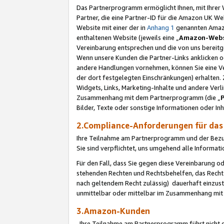
Das Partnerprogramm ermöglicht Ihnen, mit Ihrer W
Partner, die eine Partner-ID für die Amazon UK W
Website mit einer der in
Anhang 1
genannten Amazon
enthaltenen Website (jeweils eine „
Amazon-Webs
Vereinbarung entsprechen und die von uns bereitg
Wenn unsere Kunden die Partner-Links anklicken 
andere Handlungen vornehmen, können Sie eine Ver
der dort festgelegten Einschränkungen) erhalten. 
Widgets, Links, Marketing-Inhalte und andere Ver
Zusammenhang mit dem Partnerprogramm (die „
Bilder, Texte oder sonstige Informationen oder In
2.Compliance-Anforderungen für d
Ihre Teilnahme am Partnerprogramm und der Bezug 
Sie sind verpflichtet, uns umgehend alle Informat
Für den Fall, dass Sie gegen diese Vereinbarung 
stehenden Rechten und Rechtsbehelfen, das Recht
nach geltendem Recht zulässig) dauerhaft einzus
unmittelbar oder mittelbar im Zusammenhang mit
3.Amazon-Kunden
Ihre Teilnahme am Partnerprogramm führt nicht d