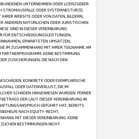
VERBUNDENEN UNTERNEHMEN ODER LIZENZGEBER
ICH STROMAUSFÄLLE ODER SYSTEMABSTÜRZE;
IHRER WEBSITE ODER VON DATEN, BILDERN,
ER ANDEREN NATÜRLICHEN ODER JURISTISCHEN
ESE SIND IN DIESER VEREINBARUNG
R FÜR ENTSCHÄDIGUNGSLEISTUNGEN,
EINNAHMEN, ERWARTETEN UMSÄTZEN,
SIE IM ZUSAMMENHANG MIT IHRER TEILNAHME AM
M PARTNERPROGRAMM. KEINE BESTIMMUNG
DER ZUSICHERUNGEN, DIE NACH DEN
GESCHÄDEN, KONKRETE ODER EXEMPLARISCHE
SFALL ODER DATENVERLUST, DIE IM
OLCHER SCHÄDEN HINGEWIESEN WURDEN. FERNER
BETRAGS DER LAUT DIESER VEREINBARUNG IN
HAFTUNGSANSPRUCH GEFÜHRT HAT, BEREITS
SBEHELFE NACH EQUITY-RECHT,
NHANG MIT DIESER VEREINBARUNG. KEINE
TZLICHEN BESTIMMUNGEN NICHT