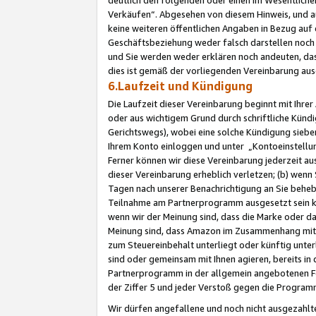
Verkäufen“. Abgesehen von diesem Hinweis, und a
keine weiteren öffentlichen Angaben in Bezug au
Geschäftsbeziehung weder falsch darstellen noch a
und Sie werden weder erklären noch andeuten, dass
dies ist gemäß der vorliegenden Vereinbarung ausd
6.Laufzeit und Kündigung
Die Laufzeit dieser Vereinbarung beginnt mit Ihre
oder aus wichtigem Grund durch schriftliche Kündi
Gerichtswegs), wobei eine solche Kündigung siebe
Ihrem Konto einloggen und unter „Kontoeinstellu
Ferner können wir diese Vereinbarung jederzeit aus
dieser Vereinbarung erheblich verletzen; (b) wenn
Tagen nach unserer Benachrichtigung an Sie behe
Teilnahme am Partnerprogramm ausgesetzt sein kö
wenn wir der Meinung sind, dass die Marke oder 
Meinung sind, dass Amazon im Zusammenhang mit d
zum Steuereinbehalt unterliegt oder künftig unter
sind oder gemeinsam mit Ihnen agieren, bereits in
Partnerprogramm in der allgemein angebotenen Fo
der Ziffer 5 und jeder Verstoß gegen die Programm
Wir dürfen angefallene und noch nicht ausgezahlt