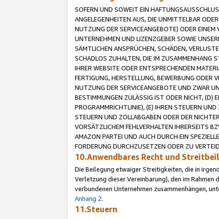
SOFERN UND SOWEIT EIN HAFTUNGSAUSSCHLUSS
ANGELEGENHEITEN AUS, DIE UNMITTELBAR ODER 
NUTZUNG DER SERVICEANGEBOTE) ODER EINEM V
UNTERNEHMEN UND LIZENZGEBER SOWIE UNSERE 
SÄMTLICHEN ANSPRÜCHEN, SCHÄDEN, VERLUSTE
SCHADLOS ZUHALTEN, DIE IM ZUSAMMENHANG STE
IHRER WEBSITE ODER ENTSPRECHENDEN MATERIA
FERTIGUNG, HERSTELLUNG, BEWERBUNG ODER VE
NUTZUNG DER SERVICEANGEBOTE UND ZWAR UN
BESTIMMUNGEN ZULÄSSIG IST ODER NICHT, (D) 
PROGRAMMRICHTLINIE), (E) IHREN STEUERN UN
STEUERN UND ZOLLABGABEN ODER DER NICHTER
VORSÄTZLICHEM FEHLVERHALTEN IHRERSEITS BZ
AMAZON PARTEI UND AUCH DURCH EIN SPEZIELL
FORDERUNG DURCHZUSETZEN ODER ZU VERTEIDI
10.Anwendbares Recht und Streitbe
Die Beilegung etwaiger Streitigkeiten, die in irg
Verletzung dieser Vereinbarung), den im Rahmen d
verbundenen Unternehmen zusammenhängen, unterl
Anhang 2
.
11.Steuern