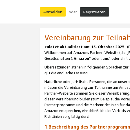
Anmelden
Registrieren
oder
Vereinbarung zur Teil
zuletzt aktualisiert am
:
15. Oktober 2025
(De
Willkommen auf Amazons Partner-Website (die „
Gesellschaften („
Amazon
“ oder „
uns
“ oder ähnl
Übersetzungen stehen in folgenden Sprachen zur 
gilt die englische Fassung.
Natürliche oder juristische Personen, die an uns
müssen die Vereinbarung zur Teilnahme am Amaz
Partner-Website stimmen Sie dieser Vereinbarung,
dieser Vereinbarung bilden (zum Beispiel die Vo
Partnerprogramm und die Markenrichtlinien für da
Amazon entsprechen, einschließlich des Verbots vo
Richtlinien sorgfältig durch.
1.Beschreibung des Partnerprogra