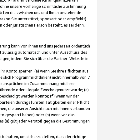
ohne unsere vorherige schriftliche Zustimmung
ürfen die zwischen uns und Ihnen bestehende
mazon Sie unterstützt, sponsert oder empfiehlt)
oder juristischen Person besteht, es sei denn,
arung kann von Ihnen und uns jederzeit ordentlich
t zulässig automatisch und unter Ausschluss des
gen, indem Sie sich über die Partner-Website in
hr Konto sperren: (a) wenn Sie Ihre Pflichten aus
eßlich Programmrichtlinien) nicht innerhalb von 7
ngsansprüchen im Zusammenhang mit Ihrer
ührende oder illegale Zwecke genutzt wurde; (e)
eschädigt werden könnte; (f) wenn wir der
rteien durchgeführten Tätigkeiten einer Pflicht
nen, die unserer Ansicht nach mit Ihnen verbunden
nto gesperrt haben) oder (h) wenn wir das
 (a) gilt jeder Verstoß gegen die Bestimmungen
ehalten, um sicherzustellen, dass der richtige