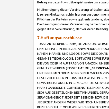
Betrag ausgezahlt wird (beispielsweise um etwai
Mit Beendigung dieser Vereinbarung erlöschen alle
Lizenzen/Nutzungsrechte; hiervon ausgenommen sind
Pflichten der Parteien sowie ggf. entstandene, ab
Die Beendigung dieser Vereinbarung befreit die P
gegen diese Vereinbarung, der vor deren Beendi
7.Haftungsausschlüsse
DAS PARTNERPROGRAMM, DIE AMAZON-WEBSITE,
LINKFORMATE, INHALTE, DIE ANWENDUNGSPRO
NAMEN, MARKEN UND LOGOS SOWIE DIE DOMAIN
GESAMTE TECHNOLOGIE, SOFTWARE SOWIE FUNKT
DIE VON ODER IM AUFTRAG VON AMAZON, UNS
GENUTZT WERDEN (INSGESAMT DIE „
SERVICEA
UNTERNEHMEN ODER LIZENZGEBER MACHEN ZUSI
GESETZLICH ODER IN SONSTIGER WEISE, IN BE
GEWÄHRLEISTUNGEN IN BEZUG AUF DIE SERVICE
MARKTGÄNGIGKEIT, ZUFRIEDENSTELLENDER QUA
SICH AUS GESETZLICHEN BESTIMMUNGEN, GEPFL
SERVICEANGEBOT JEDERZEIT BEENDEN BZW. DIE
JEDERZEIT ÄNDERN. WEDER WIR NOCH UNSERE 
BEREITGESTELLT ODER WIE BESCHRIEBEN DURC