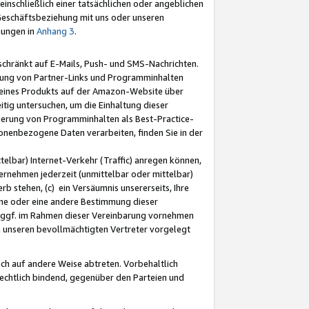
nschließlich einer tatsächlichen oder angeblichen
Geschäftsbeziehung mit uns oder unseren
mungen in
Anhang 3
.
schränkt auf E-Mails, Push- und SMS-Nachrichten.
ellung von Partner-Links und Programminhalten
 eines Produkts auf der Amazon-Website über
tig untersuchen, um die Einhaltung dieser
ntierung von Programminhalten als Best-Practice-
sonenbezogene Daten verarbeiten, finden Sie in der
telbar) Internet-Verkehr (Traffic) anregen können,
rnehmen jederzeit (unmittelbar oder mittelbar)
b stehen, (c) ein Versäumnis unsererseits, Ihre
fene oder eine andere Bestimmung dieser
r ggf. im Rahmen dieser Vereinbarung vornehmen
ch unseren bevollmächtigten Vertreter vorgelegt
ch auf andere Weise abtreten. Vorbehaltlich
rechtlich bindend, gegenüber den Parteien und