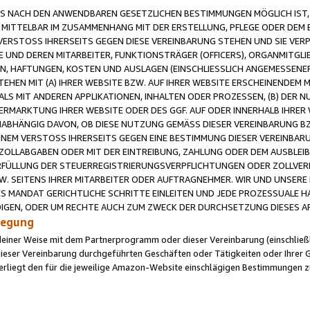
 NACH DEN ANWENDBAREN GESETZLICHEN BESTIMMUNGEN MÖGLICH IST, S
MITTELBAR IM ZUSAMMENHANG MIT DER ERSTELLUNG, PFLEGE ODER DEM BE
ERSTOSS IHRERSEITS GEGEN DIESE VEREINBARUNG STEHEN UND SIE VERP
UND DEREN MITARBEITER, FUNKTIONSTRÄGER (OFFICERS), ORGANMITGLI
N, HAFTUNGEN, KOSTEN UND AUSLAGEN (EINSCHLIESSLICH ANGEMESSENE
HEN MIT (A) IHRER WEBSITE BZW. AUF IHRER WEBSITE ERSCHEINENDEM M
LS MIT ANDEREN APPLIKATIONEN, INHALTEN ODER PROZESSEN, (B) DER 
RMARKTUNG IHRER WEBSITE ODER DES GGF. AUF ODER INNERHALB IHRER W
ABHÄNGIG DAVON, OB DIESE NUTZUNG GEMÄSS DIESER VEREINBARUNG B
EINEM VERSTOSS IHRERSEITS GEGEN EINE BESTIMMUNG DIESER VEREINBARU
D ZOLLABGABEN ODER MIT DER EINTREIBUNG, ZAHLUNG ODER DEM AUSBLEI
FÜLLUNG DER STEUERREGISTRIERUNGSVERPFLICHTUNGEN ODER ZOLLVERPF
W. SEITENS IHRER MITARBEITER ODER AUFTRAGNEHMER. WIR UND UNSERE
ES MANDAT GERICHTLICHE SCHRITTE EINLEITEN UND JEDE PROZESSUALE 
GEN, ODER UM RECHTE AUCH ZUM ZWECK DER DURCHSETZUNG DIESES AR
ilegung
endeiner Weise mit dem Partnerprogramm oder dieser Vereinbarung (einschließl
ieser Vereinbarung durchgeführten Geschäften oder Tätigkeiten oder Ihrer 
iegt den für die jeweilige Amazon-Website einschlägigen Bestimmungen z