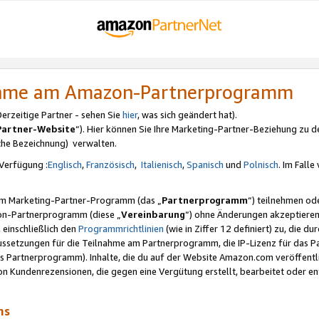
nahme am Amazon-Partnerprogramm
rzeitige Partner - sehen Sie
hier
, was sich geändert hat).
Partner-Website
“). Hier können Sie Ihre Marketing-Partner-Beziehung zu d
iche Bezeichnung) verwalten.
Verfügung :
Englisch
,
Französisch
,
Italienisch
,
Spanisch
und
Polnisch
. Im Fall
erem Marketing-Partner-Programm (das „
Partnerprogramm
“) teilnehmen od
on-Partnerprogramm (diese „
Vereinbarung
“) ohne Änderungen akzeptieren
 einschließlich den
Programmrichtlinien
(wie in Ziffer 12 definiert) zu, die 
raussetzungen für die Teilnahme am Partnerprogramm, die IP-Lizenz für das
s Partnerprogramm). Inhalte, die du auf der Website Amazon.com veröffentl
n Kundenrezensionen, die gegen eine Vergütung erstellt, bearbeitet oder ent
mms