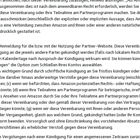
usgenommen dies ist nach dem anwendbaren Recht erforderlich, werden Sie 
f diese Vereinbarung oder Ihre Teilnahme am Partnerprogramm machen. Sie d
usschmücken (einschließlich der expliziten oder impliziten Aussage, dass A
 eine Verbindung zwischen Amazon und Ihnen oder einer anderen natürlichen 
rücklich gestattet ist.
r Anmeldung für die bzw. mit der Nutzung der Partner-Website. Diese Vereinb
gung an die jeweils andere Partei gekündigt werden (falls nach lokalem Rech
n Kalendertage nach Ausspruch der Kündigung wirksam wird. Sie können kündi
ngen“ die Option zum Schließen Ihres Kontos auswählen.
 wichtigem Grund durch schriftliche Kündigung an Sie fristlos kündigen oder I
 Sie darüber hinaus anderweitige Verstöße gegen diese Vereinbarung (einschli
ben; (c) wenn wir befürchten, dass Amazon potenziellen Rechts- oder Haftu
nnte; (d) wenn Ihre Teilnahme am Partnerprogramm für betrügerische, irref
das Ansehen von Amazon durch Sie oder Ihre Teilnahme am Partnerprogramm b
ieser Vereinbarung oder den gemäß dieser Vereinbarung von den Vertragspa
liegen könnte; (g) wenn wir diese Vereinbarung mit Ihnen oder anderen Perso
 der Vergangenheit, gleich aus welchem Grund, gekündigt hatten (oder Ihr Ko
rm beenden. Vorsorglich und ohne Einschränkung des vorstehenden Absatzes
richtlinien als erheblicher Verstoß gegen diese Vereinbarung.
e Vergütungen nach einer Kündigung für einen angemessenen Zeitraum zurückb