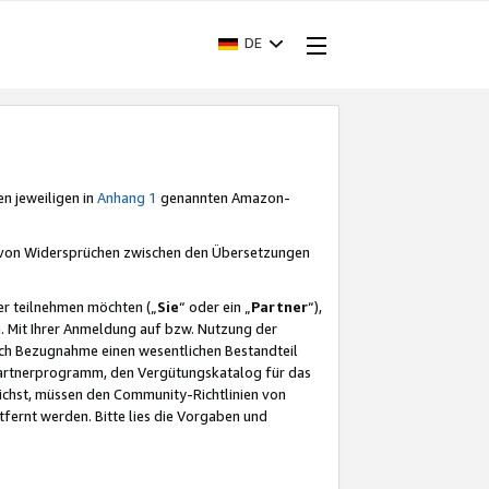
DE
en jeweiligen in
Anhang 1
genannten Amazon-
e von Widersprüchen zwischen den Übersetzungen
er teilnehmen möchten („
Sie
“ oder ein „
Partner
“),
. Mit Ihrer Anmeldung auf bzw. Nutzung der
durch Bezugnahme einen wesentlichen Bestandteil
 Partnerprogramm, den Vergütungskatalog für das
ichst, müssen den Community-Richtlinien von
fernt werden. Bitte lies die Vorgaben und