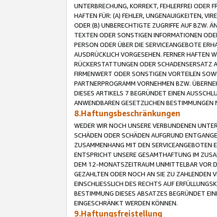
UNTERBRECHUNG, KORREKT, FEHLERFREI ODER 
HAFTEN FÜR: (A) FEHLER, UNGENAUIGKEITEN, 
ODER (B) UNBERECHTIGTE ZUGRIFFE AUF BZW. 
TEXTEN ODER SONSTIGEN INFORMATIONEN ODER 
PERSON ODER ÜBER DIE SERVICEANGEBOTE ERHA
AUSDRÜCKLICH VORGESEHEN. FERNER HAFTEN 
RÜCKERSTATTUNGEN ODER SCHADENSERSATZ AU
FIRMENWERT ODER SONSTIGEN VORTEILEN SOWIE
PARTNERPROGRAMM VORNEHMEN BZW. ÜBERNEHM
DIESES ARTIKELS 7 BEGRÜNDET EINEN AUSSCH
ANWENDBAREN GESETZLICHEN BESTIMMUNGEN 
8.Haftungsbeschränkungen
WEDER WIR NOCH UNSERE VERBUNDENEN UNTERN
SCHÄDEN ODER SCHÄDEN AUFGRUND ENTGANGENE
ZUSAMMENHANG MIT DEN SERVICEANGEBOTEN EN
ENTSPRICHT UNSERE GESAMTHAFTUNG IM ZUSAM
DEM 12-MONATSZEITRAUM UNMITTELBAR VOR DE
GEZAHLTEN ODER NOCH AN SIE ZU ZAHLENDEN V
EINSCHLIESSLICH DES RECHTS AUF ERFÜLLUNGS
BESTIMMUNG DIESES ABSATZES BEGRÜNDET EI
EINGESCHRÄNKT WERDEN KÖNNEN.
9.Haftungsfreistellung