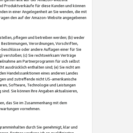
und Produktverkäufe für diese Kunden und können
nden in einer Angelegenheit an Sie wenden, die mit
e-Fragen den auf der Amazon-Website angegebenen
stellen, pflegen und betreiben werden; (b) weder
e Bestimmungen, Verordnungen, Vorschriften,
-beschlüsse oder andere Auflagen einer für Sie
 verstoßen; (c) Sie rechtswirksam Verträge
r Teilnahme am Partnerprogramm für sich selbst
t ausdrücklich enthalten sind; (e) Sie nicht am
den Handelssanktionen eines anderen Landes
gen und zutreffende nicht US-amerikanische
ren, Software, Technologie und Leistungen
sind. Sie können Ihre Angaben aktualisieren,
men, das Sie im Zusammenhang mit dem
 Erwartungen vornehmen.
ogramminhalten durch Sie genehmigt, klar und
zon-Partner verdiene ich an qualifizierten