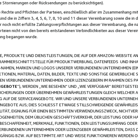
ge Stornierungen oder Rücksendungen zu berücksichtigen).
 Rechte und Pflichten der Parteien, einschließlich aller im Zusammenhang m
 die in Ziffern 3, 4, 5, 6, 7, 8, 10 und 11 dieser Vereinbarung sowie die in
er noch nicht erfüllte Zahlungsverpflichtungen aus dieser Vereinbarung, die
arteien nicht von den bereits entstandenen Verbindlichkeiten aus dieser Ver
gung begangen wurde.
 PRODUKTE UND DIENSTLEISTUNGEN, DIE AUF DER AMAZON-WEBSITE AN
GRAMMIERSCHNITTSTELLE FÜR PRODUKTWERBUNG, DATENFEEDS UND INH
-NAMEN, MARKEN UND LOGOS UNSERER VERBUNDENEN UNTERNEHMEN (EIN
IONEN, MATERIAL, DATEN, BILDER, TEXTE UND SONSTIGE GEWERBLICHE 
EREN VERBUNDENEN UNTERNEHMEN ODER LIZENZGEBERN IM RAHMEN DES 
NGEBOTE
“), WERDEN „WIE BESEHEN“ UND „WIE VERFÜGBAR“ BEREITGEST
CHERUNGEN ODER ÜBERNEHMEN GEWÄHRLEISTUNGEN GLEICH WELCHER AR
ZUG AUF DIE SERVICEANGEBOTE. WIR UND UNSERE VERBUNDENEN UNTERNEH
ANGEBOTE AUS; DIES SCHLIESST ETWAIGE STILLSCHWEIGENDE GEWÄHRLE
LITÄT, EIGNUNG FÜR EINEN BESTIMMTEN VERWENDUNGSZWECK, NICHTVER
OGENHEITEN, DEM ÜBLICHEN GESCHÄFTSVERKEHR, DER LEISTUNG ODER H
 BESCHAFFENHEIT, MERKMALE, FUNKTIONEN, DEN LEISTUNGSUMFANG ODER
VERBUNDENEN UNTERNEHMEN ODER LIZENZGEBER GEWÄHRLEISTEN, DASS D
HGÄNGIG BZW. AUF BESTIMMTE ART UND WEISE FUNKTIONIEREN WERDEN 