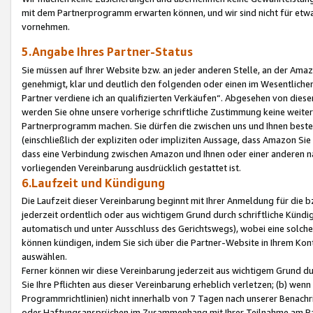
mit dem Partnerprogramm erwarten können, und wir sind nicht für etwa
vornehmen.
5.Angabe Ihres Partner-Status
Sie müssen auf Ihrer Website bzw. an jeder anderen Stelle, an der Am
genehmigt, klar und deutlich den folgenden oder einen im Wesentlichen
Partner verdiene ich an qualifizierten Verkäufen“. Abgesehen von die
werden Sie ohne unsere vorherige schriftliche Zustimmung keine weite
Partnerprogramm machen. Sie dürfen die zwischen uns und Ihnen best
(einschließlich der expliziten oder impliziten Aussage, dass Amazon Si
dass eine Verbindung zwischen Amazon und Ihnen oder einer anderen natü
vorliegenden Vereinbarung ausdrücklich gestattet ist.
6.Laufzeit und Kündigung
Die Laufzeit dieser Vereinbarung beginnt mit Ihrer Anmeldung für die 
jederzeit ordentlich oder aus wichtigem Grund durch schriftliche Kündi
automatisch und unter Ausschluss des Gerichtswegs), wobei eine solch
können kündigen, indem Sie sich über die Partner-Website in Ihrem Ko
auswählen.
Ferner können wir diese Vereinbarung jederzeit aus wichtigem Grund dur
Sie Ihre Pflichten aus dieser Vereinbarung erheblich verletzen; (b) wen
Programmrichtlinien) nicht innerhalb von 7 Tagen nach unserer Benachr
oder Haftungsansprüchen im Zusammenhang mit Ihrer Teilnahme am Pa