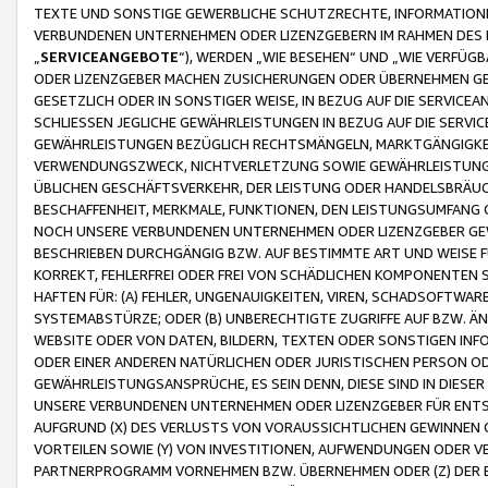
TEXTE UND SONSTIGE GEWERBLICHE SCHUTZRECHTE, INFORMATIONE
VERBUNDENEN UNTERNEHMEN ODER LIZENZGEBERN IM RAHMEN DES
„
SERVICEANGEBOTE
“), WERDEN „WIE BESEHEN“ UND „WIE VERFÜ
ODER LIZENZGEBER MACHEN ZUSICHERUNGEN ODER ÜBERNEHMEN GEW
GESETZLICH ODER IN SONSTIGER WEISE, IN BEZUG AUF DIE SERVI
SCHLIESSEN JEGLICHE GEWÄHRLEISTUNGEN IN BEZUG AUF DIE SERVI
GEWÄHRLEISTUNGEN BEZÜGLICH RECHTSMÄNGELN, MARKTGÄNGIGKEIT
VERWENDUNGSZWECK, NICHTVERLETZUNG SOWIE GEWÄHRLEISTUNGEN 
ÜBLICHEN GESCHÄFTSVERKEHR, DER LEISTUNG ODER HANDELSBRÄUCH
BESCHAFFENHEIT, MERKMALE, FUNKTIONEN, DEN LEISTUNGSUMFANG 
NOCH UNSERE VERBUNDENEN UNTERNEHMEN ODER LIZENZGEBER GEWÄ
BESCHRIEBEN DURCHGÄNGIG BZW. AUF BESTIMMTE ART UND WEISE
KORREKT, FEHLERFREI ODER FREI VON SCHÄDLICHEN KOMPONENTEN
HAFTEN FÜR: (A) FEHLER, UNGENAUIGKEITEN, VIREN, SCHADSOFTW
SYSTEMABSTÜRZE; ODER (B) UNBERECHTIGTE ZUGRIFFE AUF BZW. 
WEBSITE ODER VON DATEN, BILDERN, TEXTEN ODER SONSTIGEN INF
ODER EINER ANDEREN NATÜRLICHEN ODER JURISTISCHEN PERSON OD
GEWÄHRLEISTUNGSANSPRÜCHE, ES SEIN DENN, DIESE SIND IN DIES
UNSERE VERBUNDENEN UNTERNEHMEN ODER LIZENZGEBER FÜR EN
AUFGRUND (X) DES VERLUSTS VON VORAUSSICHTLICHEN GEWINNEN
VORTEILEN SOWIE (Y) VON INVESTITIONEN, AUFWENDUNGEN ODER VE
PARTNERPROGRAMM VORNEHMEN BZW. ÜBERNEHMEN ODER (Z) DER 