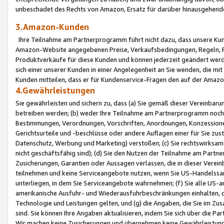
unbeschadet des Rechts von Amazon, Ersatz für darüber hinausgehen
3.Amazon-Kunden
Ihre Teilnahme am Partnerprogramm führt nicht dazu, dass unsere Kun
Amazon-Website angegebenen Preise, Verkaufsbedingungen, Regeln, Ri
Produktverkäufe für diese Kunden und können jederzeit geändert werde
sich einer unserer Kunden in einer Angelegenheit an Sie wenden, die 
Kunden mitteilen, dass er für Kundenservice-Fragen den auf der Ama
4.Gewährleistungen
Sie gewährleisten und sichern zu, dass (a) Sie gemäß dieser Vereinba
betreiben werden; (b) weder Ihre Teilnahme am Partnerprogramm noch d
Bestimmungen, Verordnungen, Vorschriften, Anordnungen, Konzessionen,
Gerichtsurteile und -beschlüsse oder andere Auflagen einer für Sie zu
Datenschutz, Werbung und Marketing) verstoßen; (c) Sie rechtswirksam 
nicht geschäftsfähig sind); (d) Sie den Nutzen der Teilnahme am Partne
Zusicherungen, Garantien oder Aussagen verlassen, die in dieser Verein
teilnehmen und keine Serviceangebote nutzen, wenn Sie US-Handelssa
unterliegen, in dem Sie Serviceangebote wahrnehmen; (f) Sie alle US
amerikanische Ausfuhr- und Wiederausfuhrbeschränkungen einhalten, 
Technologie und Leistungen gelten, und (g) die Angaben, die Sie im 
sind. Sie können Ihre Angaben aktualisieren, indem Sie sich über die 
Wir machen keine Zusicherungen und übernehmen keine Gewährleistun