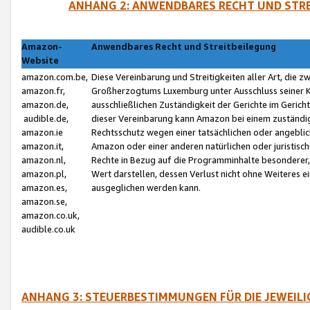
ANHANG 2: ANWENDBARES RECHT UND STRE
Amazon-
Anwendbares Recht und Streitbeilegung
Website
amazon.com.be,
Diese Vereinbarung und Streitigkeiten aller Art, die 
amazon.fr,
Großherzogtums Luxemburg unter Ausschluss seiner Kol
amazon.de,
ausschließlichen Zuständigkeit der Gerichte im Geri
audible.de,
dieser Vereinbarung kann Amazon bei einem zuständig
amazon.ie
Rechtsschutz wegen einer tatsächlichen oder angebli
amazon.it,
Amazon oder einer anderen natürlichen oder juristisc
amazon.nl,
Rechte in Bezug auf die Programminhalte besonderer,
amazon.pl,
Wert darstellen, dessen Verlust nicht ohne Weiteres e
amazon.es,
ausgeglichen werden kann.
amazon.se,
amazon.co.uk,
audible.co.uk
ANHANG 3: STEUERBESTIMMUNGEN FÜR DIE JEWEIL