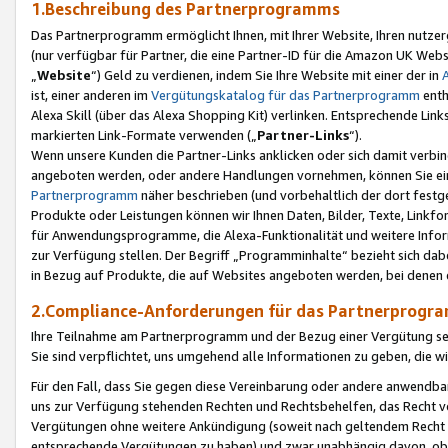
1.Beschreibung des Partnerprogramms
Das Partnerprogramm ermöglicht Ihnen, mit Ihrer Website, Ihren nutzer
(nur verfügbar für Partner, die eine Partner-ID für die Amazon UK We
„
Website
“) Geld zu verdienen, indem Sie Ihre Website mit einer der in
ist, einer anderen im
Vergütungskatalog für das Partnerprogramm
enth
Alexa Skill (über das Alexa Shopping Kit) verlinken. Entsprechende Lin
markierten Link-Formate verwenden („
Partner-Links
“).
Wenn unsere Kunden die Partner-Links anklicken oder sich damit verbi
angeboten werden, oder andere Handlungen vornehmen, können Sie eine
Partnerprogramm
näher beschrieben (und vorbehaltlich der dort festg
Produkte oder Leistungen können wir Ihnen Daten, Bilder, Texte, Linkfo
für Anwendungsprogramme, die Alexa-Funktionalität und weitere Inf
zur Verfügung stellen. Der Begriff „Programminhalte“ bezieht sich dabe
in Bezug auf Produkte, die auf Websites angeboten werden, bei denen 
2.Compliance-Anforderungen für das Partnerprog
Ihre Teilnahme am Partnerprogramm und der Bezug einer Vergütung setz
Sie sind verpflichtet, uns umgehend alle Informationen zu geben, die w
Für den Fall, dass Sie gegen diese Vereinbarung oder andere anwendba
uns zur Verfügung stehenden Rechten und Rechtsbehelfen, das Recht vo
Vergütungen ohne weitere Ankündigung (soweit nach geltendem Recht z
entsprechende Vergütungen zu haben) und zwar unabhängig davon, ob 