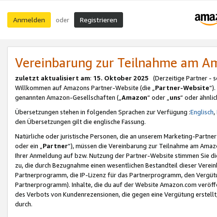
Anmelden
Registrieren
oder
Vereinbarung zur Teilnahme am 
zuletzt aktualisiert am
:
15. Oktober 2025
(Derzeitige Partner - 
Willkommen auf Amazons Partner-Website (die „
Partner-Website
“)
genannten Amazon-Gesellschaften („
Amazon
“ oder „
uns
“ oder ähnli
Übersetzungen stehen in folgenden Sprachen zur Verfügung :
Englisch
,
den Übersetzungen gilt die englische Fassung.
Natürliche oder juristische Personen, die an unserem Marketing-Partn
oder ein „
Partner
“), müssen die Vereinbarung zur Teilnahme am Ama
Ihrer Anmeldung auf bzw. Nutzung der Partner-Website stimmen Sie die
zu, die durch Bezugnahme einen wesentlichen Bestandteil dieser Verei
Partnerprogramm, die IP-Lizenz für das Partnerprogramm, den Vergütu
Partnerprogramm). Inhalte, die du auf der Website Amazon.com veröffe
des Verbots von Kundenrezensionen, die gegen eine Vergütung erstellt, 
durch.