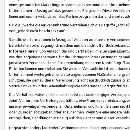
eines gesonderten Marketingprogramms des verbundenen Unternehmens
Unternehmen in Bezug auf das gesonderte Programm. Diese Vereinbarung
Ihnen und uns im Hinblick auf das Partnerprogramm dar und ersetzt al
Für die Zwecke dieser Vereinbarung verstehen sich die Begriffe „schließ
von „jedoch nicht beschränkt auf“.
Sämtliche Informationen in Bezug auf Amazon oder unsere verbunde
bereitstellen oder zugänglich machen und die nicht öffentlich bekannt bz
Informationen
“ von Amazon dar und verbleiben im alleinigen Eigent
wie dies angemessenerweise für die Erbringung Ihrer Leistungen gemäß d
juristischen Personen, die im Zusammenhang mit Ihrem Konto Zugriff au
Pflichten kennen und einhalten. Sie werden Vertrauliche Informationen 
Unternehmen) weitergeben und alle angemessenen Maßnahmen ergreifen
schützen, die gemäß dieser Vereinbarung nicht ausdrücklich zulässig is
Vertraulichkeits- oder Geheimhaltungsvereinbarungen und gilt für die
Das Verhältnis zwischen Ihnen und uns ist das unabhängiger Vertragspa
Joint-Venture, ein Vertretungsverhältnis, eine Franchisevereinbarung, 
unseren jeweiligen verbundenen Unternehmen und Ihnen. Sie sind ni
oder Zusagen abzugeben oder anzunehmen. Wenn Sie eine andere natürli
ermöglichen, Handlungen in Bezug auf den Gegenstand dieser Vereinbar
Ungeachtet anders lautender Bestimmungen in dieser Vereinbarung wird