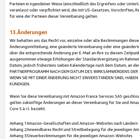
Parteien in irgendeiner Weise (einschließlich des Ergreifens oder Unt
veranlasst oder verpflichtet wird, die mit US-Gesetzen, Vorschriften,
für eine der Parteien dieser Vereinbarung gelten.
13.Änderungen
Wir behalten uns das Recht vor, einzelne oder alle Bestimmungen diese
Änderungsmitteilung, eine geänderte Vereinbarung oder eine geänderte 
über die entsprechende Änderung per E-Mail an Ihre zu diesem Zeitpun
ausgenommen etwaige Erhöhungen der Standardvergütung im Rahmen
Datum, jedoch frühestens sieben Kalendertage nach dem Datum, an de
PARTNERPROGRAMM NACH DEM DATUM DES WIRKSAMWERDENS DER Ä
WENN SIE MIT EINER ÄNDERUNG NICHT EINVERSTANDEN SIND, HABEN S
KÜNDIGEN.
Wenn Sie diese Vereinbarung mit Amazon France Services SAS geschlo
gelten zukünftige Änderungen an dieser Vereinbarung für Sie und Ama
Core S.à r.l. bezieht.
Anhang 1Amazon-Gesellschaften und Amazon-Websites nach Ländern
Anhang 2Anwendbares Recht und Streitbeilegung für die jeweiligen 
Anhang 3Steuerbestimmungen für die jeweiligen Amazon-Websites