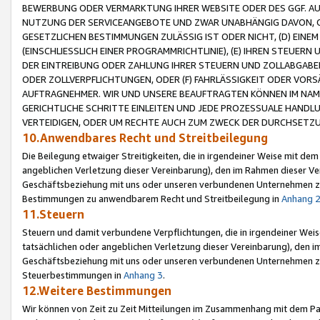
BEWERBUNG ODER VERMARKTUNG IHRER WEBSITE ODER DES GGF. AUF 
NUTZUNG DER SERVICEANGEBOTE UND ZWAR UNABHÄNGIG DAVON, O
GESETZLICHEN BESTIMMUNGEN ZULÄSSIG IST ODER NICHT, (D) EINE
(EINSCHLIESSLICH EINER PROGRAMMRICHTLINIE), (E) IHREN STEUER
DER EINTREIBUNG ODER ZAHLUNG IHRER STEUERN UND ZOLLABGAB
ODER ZOLLVERPFLICHTUNGEN, ODER (F) FAHRLÄSSIGKEIT ODER VORS
AUFTRAGNEHMER. WIR UND UNSERE BEAUFTRAGTEN KÖNNEN IM NAME
GERICHTLICHE SCHRITTE EINLEITEN UND JEDE PROZESSUALE HAND
VERTEIDIGEN, ODER UM RECHTE AUCH ZUM ZWECK DER DURCHSETZU
10.Anwendbares Recht und Streitbeilegung
Die Beilegung etwaiger Streitigkeiten, die in irgendeiner Weise mit de
angeblichen Verletzung dieser Vereinbarung), den im Rahmen dieser Ve
Geschäftsbeziehung mit uns oder unseren verbundenen Unternehmen zu
Bestimmungen zu anwendbarem Recht und Streitbeilegung in
Anhang 
11.Steuern
Steuern und damit verbundene Verpflichtungen, die in irgendeiner Wei
tatsächlichen oder angeblichen Verletzung dieser Vereinbarung), den 
Geschäftsbeziehung mit uns oder unseren verbundenen Unternehmen z
Steuerbestimmungen in
Anhang 3
.
12.Weitere Bestimmungen
Wir können von Zeit zu Zeit Mitteilungen im Zusammenhang mit dem Par