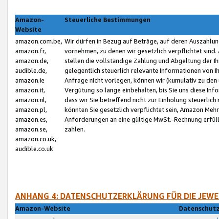
Amazon-
Steuerliche Bestimmungen
Website
amazon.com.be,
Wir dürfen in Bezug auf Beträge, auf deren Auszahlun
amazon.fr,
vornehmen, zu denen wir gesetzlich verpflichtet sind
amazon.de,
stellen die vollständige Zahlung und Abgeltung der 
audible.de,
gelegentlich steuerlich relevante Informationen von I
amazon.ie
Anfrage nicht vorlegen, können wir (kumulativ zu de
amazon.it,
Vergütung so lange einbehalten, bis Sie uns diese Inf
amazon.nl,
dass wir Sie betreffend nicht zur Einholung steuerlich 
amazon.pl,
könnten Sie gesetzlich verpflichtet sein, Amazon Meh
amazon.es,
Anforderungen an eine gültige MwSt.-Rechnung erfüllt
amazon.se,
zahlen.
amazon.co.uk,
audible.co.uk
ANHANG 4: DATENSCHUTZERKLÄRUNG FÜR DIE JEWE
Amazon-Website
Datenschutz