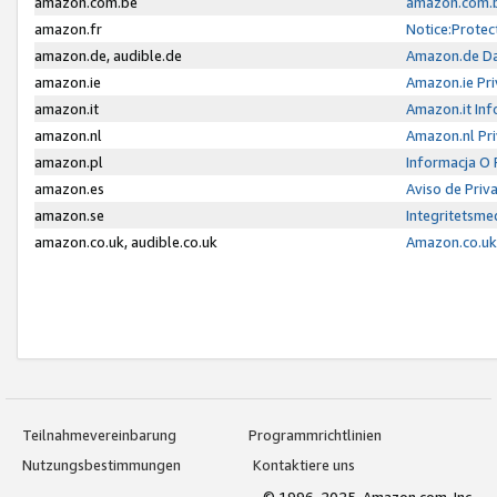
amazon.com.be
amazon.com.b
amazon.fr
Notice:Protec
amazon.de, audible.de
Amazon.de Da
amazon.ie
Amazon.ie Pri
amazon.it
Amazon.it Inf
amazon.nl
Amazon.nl Pri
amazon.pl
Informacja O
amazon.es
Aviso de Priv
amazon.se
Integritetsm
amazon.co.uk, audible.co.uk
Amazon.co.uk 
Teilnahmevereinbarung
Programmrichtlinien
Nutzungsbestimmungen
Kontaktiere uns