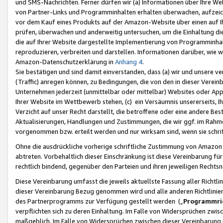
und SMS-Nachrichten. Ferner dürfen wir (a) Informationen über Ihre We
von Partner-Links und Programminhalten erhalten überwachen, aufzei
vor dem Kauf eines Produkts auf der Amazon-Website über einen auf Ih
prüfen, überwachen und anderweitig untersuchen, um die Einhaltung dies
die auf Ihrer Website dargestellte Implementierung von Programminhalt
reproduzieren, verbreiten und darstellen. Informationen darüber, wie w
Amazon-Datenschutzerklärung in
Anhang 4
.
Sie bestätigen und sind damit einverstanden, dass (a) wir und unsere 
(Traffic) anregen können, zu Bedingungen, die von den in dieser Vere
Unternehmen jederzeit (unmittelbar oder mittelbar) Websites oder Appl
Ihrer Website im Wettbewerb stehen, (c) ein Versäumnis unsererseits, I
Verzicht auf unser Recht darstellt, die betroffene oder eine andere B
Aktualisierungen, Handlungen und Zustimmungen, die wir ggf. im Rahme
vorgenommen bzw. erteilt werden und nur wirksam sind, wenn sie schri
Ohne die ausdrückliche vorherige schriftliche Zustimmung von Amazon
abtreten. Vorbehaltlich dieser Einschränkung ist diese Vereinbarung f
rechtlich bindend, gegenüber den Parteien und ihren jeweiligen Rech
Diese Vereinbarung umfasst die jeweils aktuellste Fassung aller Richtli
dieser Vereinbarung Bezug genommen wird und alle anderen Richtlinie
des Partnerprogramms zur Verfügung gestellt werden („
Programmric
verpflichten sich zu deren Einhaltung. Im Falle von Widersprüchen zwi
maßgeblich. Im Falle von Widersprüchen zwischen dieser Vereinbarun