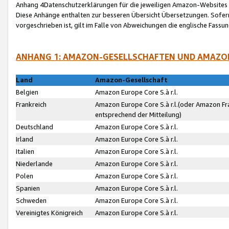
Anhang 4Datenschutzerklärungen für die jeweiligen Amazon-Websites
Diese Anhänge enthalten zur besseren Übersicht Übersetzungen. Sofe
vorgeschrieben ist, gilt im Falle von Abweichungen die englische Fass
ANHANG 1: AMAZON-GESELLSCHAFTEN UND AMAZO
Land
Amazon-Gesellschaft
Belgien
Amazon Europe Core S.à r.l.
Frankreich
Amazon Europe Core S.à r.l.(oder Amazon Fr
entsprechend der Mitteilung)
Deutschland
Amazon Europe Core S.à r.l.
Irland
Amazon Europe Core S.à r.l.
Italien
Amazon Europe Core S.à r.l.
Niederlande
Amazon Europe Core S.à r.l.
Polen
Amazon Europe Core S.à r.l.
Spanien
Amazon Europe Core S.à r.l.
Schweden
Amazon Europe Core S.à r.l.
Vereinigtes Königreich
Amazon Europe Core S.à r.l.