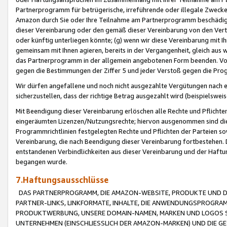
Partnerprogramm für betrügerische, irreführende oder illegale Zwecke
Amazon durch Sie oder Ihre Teilnahme am Partnerprogramm beschädig
dieser Vereinbarung oder den gemäß dieser Vereinbarung von den Vertr
oder künftig unterliegen könnte; (g) wenn wir diese Vereinbarung mit I
gemeinsam mit Ihnen agieren, bereits in der Vergangenheit, gleich aus
das Partnerprogramm in der allgemein angebotenen Form beenden. Vors
gegen die Bestimmungen der Ziffer 5 und jeder Verstoß gegen die Prog
Wir dürfen angefallene und noch nicht ausgezahlte Vergütungen nach 
sicherzustellen, dass der richtige Betrag ausgezahlt wird (beispielsw
Mit Beendigung dieser Vereinbarung erlöschen alle Rechte und Pflichte
eingeräumten Lizenzen/Nutzungsrechte; hiervon ausgenommen sind die in 
Programmrichtlinien festgelegten Rechte und Pflichten der Parteien sow
Vereinbarung, die nach Beendigung dieser Vereinbarung fortbestehen. D
entstandenen Verbindlichkeiten aus dieser Vereinbarung und der Haft
begangen wurde.
7.Haftungsausschlüsse
DAS PARTNERPROGRAMM, DIE AMAZON-WEBSITE, PRODUKTE UND DI
PARTNER-LINKS, LINKFORMATE, INHALTE, DIE ANWENDUNGSPROGR
PRODUKTWERBUNG, UNSERE DOMAIN-NAMEN, MARKEN UND LOGOS S
UNTERNEHMEN (EINSCHLIESSLICH DER AMAZON-MARKEN) UND DIE GE