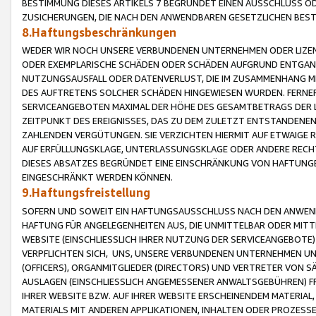
BESTIMMUNG DIESES ARTIKELS 7 BEGRÜNDET EINEN AUSSCHLUSS 
ZUSICHERUNGEN, DIE NACH DEN ANWENDBAREN GESETZLICHEN BE
8.Haftungsbeschränkungen
WEDER WIR NOCH UNSERE VERBUNDENEN UNTERNEHMEN ODER LIZEN
ODER EXEMPLARISCHE SCHÄDEN ODER SCHÄDEN AUFGRUND ENTGANG
NUTZUNGSAUSFALL ODER DATENVERLUST, DIE IM ZUSAMMENHANG MI
DES AUFTRETENS SOLCHER SCHÄDEN HINGEWIESEN WURDEN. FERN
SERVICEANGEBOTEN MAXIMAL DER HÖHE DES GESAMTBETRAGS DER 
ZEITPUNKT DES EREIGNISSES, DAS ZU DEM ZULETZT ENTSTANDENE
ZAHLENDEN VERGÜTUNGEN. SIE VERZICHTEN HIERMIT AUF ETWAIGE 
AUF ERFÜLLUNGSKLAGE, UNTERLASSUNGSKLAGE ODER ANDERE RECHT
DIESES ABSATZES BEGRÜNDET EINE EINSCHRÄNKUNG VON HAFTUNG
EINGESCHRÄNKT WERDEN KÖNNEN.
9.Haftungsfreistellung
SOFERN UND SOWEIT EIN HAFTUNGSAUSSCHLUSS NACH DEN ANWENDB
HAFTUNG FÜR ANGELEGENHEITEN AUS, DIE UNMITTELBAR ODER MITT
WEBSITE (EINSCHLIESSLICH IHRER NUTZUNG DER SERVICEANGEBOTE)
VERPFLICHTEN SICH, UNS, UNSERE VERBUNDENEN UNTERNEHMEN UN
(OFFICERS), ORGANMITGLIEDER (DIRECTORS) UND VERTRETER VON 
AUSLAGEN (EINSCHLIESSLICH ANGEMESSENER ANWALTSGEBÜHREN) FR
IHRER WEBSITE BZW. AUF IHRER WEBSITE ERSCHEINENDEM MATERIAL
MATERIALS MIT ANDEREN APPLIKATIONEN, INHALTEN ODER PROZESSE