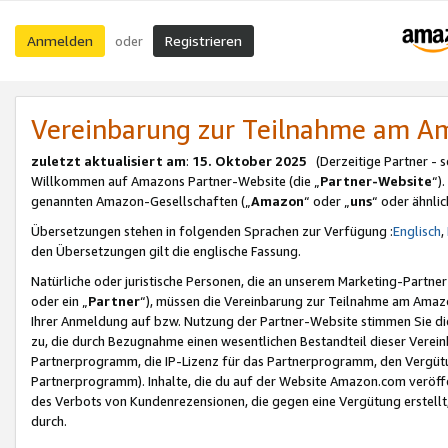
Anmelden
Registrieren
oder
Vereinbarung zur Teilnahme am 
zuletzt aktualisiert am
:
15. Oktober 2025
(Derzeitige Partner - 
Willkommen auf Amazons Partner-Website (die „
Partner-Website
“)
genannten Amazon-Gesellschaften („
Amazon
“ oder „
uns
“ oder ähnli
Übersetzungen stehen in folgenden Sprachen zur Verfügung :
Englisch
,
den Übersetzungen gilt die englische Fassung.
Natürliche oder juristische Personen, die an unserem Marketing-Partn
oder ein „
Partner
“), müssen die Vereinbarung zur Teilnahme am Ama
Ihrer Anmeldung auf bzw. Nutzung der Partner-Website stimmen Sie die
zu, die durch Bezugnahme einen wesentlichen Bestandteil dieser Verei
Partnerprogramm, die IP-Lizenz für das Partnerprogramm, den Vergütu
Partnerprogramm). Inhalte, die du auf der Website Amazon.com veröffe
des Verbots von Kundenrezensionen, die gegen eine Vergütung erstellt, 
durch.