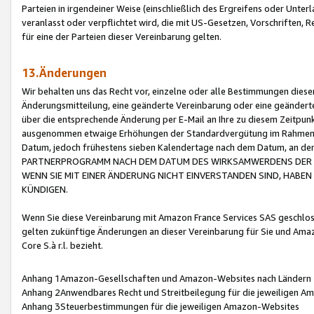
Parteien in irgendeiner Weise (einschließlich des Ergreifens oder Unt
veranlasst oder verpflichtet wird, die mit US-Gesetzen, Vorschriften,
für eine der Parteien dieser Vereinbarung gelten.
13.Änderungen
Wir behalten uns das Recht vor, einzelne oder alle Bestimmungen diese
Änderungsmitteilung, eine geänderte Vereinbarung oder eine geänderte 
über die entsprechende Änderung per E-Mail an Ihre zu diesem Zeitpun
ausgenommen etwaige Erhöhungen der Standardvergütung im Rahmen
Datum, jedoch frühestens sieben Kalendertage nach dem Datum, an de
PARTNERPROGRAMM NACH DEM DATUM DES WIRKSAMWERDENS DER Ä
WENN SIE MIT EINER ÄNDERUNG NICHT EINVERSTANDEN SIND, HABEN S
KÜNDIGEN.
Wenn Sie diese Vereinbarung mit Amazon France Services SAS geschlo
gelten zukünftige Änderungen an dieser Vereinbarung für Sie und Ama
Core S.à r.l. bezieht.
Anhang 1Amazon-Gesellschaften und Amazon-Websites nach Ländern
Anhang 2Anwendbares Recht und Streitbeilegung für die jeweiligen 
Anhang 3Steuerbestimmungen für die jeweiligen Amazon-Websites