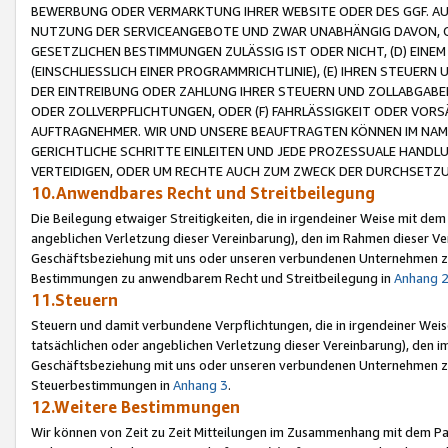
BEWERBUNG ODER VERMARKTUNG IHRER WEBSITE ODER DES GGF. AUF 
NUTZUNG DER SERVICEANGEBOTE UND ZWAR UNABHÄNGIG DAVON, O
GESETZLICHEN BESTIMMUNGEN ZULÄSSIG IST ODER NICHT, (D) EINE
(EINSCHLIESSLICH EINER PROGRAMMRICHTLINIE), (E) IHREN STEUER
DER EINTREIBUNG ODER ZAHLUNG IHRER STEUERN UND ZOLLABGAB
ODER ZOLLVERPFLICHTUNGEN, ODER (F) FAHRLÄSSIGKEIT ODER VORS
AUFTRAGNEHMER. WIR UND UNSERE BEAUFTRAGTEN KÖNNEN IM NAME
GERICHTLICHE SCHRITTE EINLEITEN UND JEDE PROZESSUALE HAND
VERTEIDIGEN, ODER UM RECHTE AUCH ZUM ZWECK DER DURCHSETZU
10.Anwendbares Recht und Streitbeilegung
Die Beilegung etwaiger Streitigkeiten, die in irgendeiner Weise mit de
angeblichen Verletzung dieser Vereinbarung), den im Rahmen dieser Ve
Geschäftsbeziehung mit uns oder unseren verbundenen Unternehmen zu
Bestimmungen zu anwendbarem Recht und Streitbeilegung in
Anhang 
11.Steuern
Steuern und damit verbundene Verpflichtungen, die in irgendeiner Wei
tatsächlichen oder angeblichen Verletzung dieser Vereinbarung), den 
Geschäftsbeziehung mit uns oder unseren verbundenen Unternehmen z
Steuerbestimmungen in
Anhang 3
.
12.Weitere Bestimmungen
Wir können von Zeit zu Zeit Mitteilungen im Zusammenhang mit dem Par