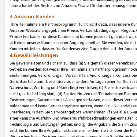
unbeschadet des Rechts von Amazon, Ersatz für darüber hinausgehen
3.Amazon-Kunden
Ihre Teilnahme am Partnerprogramm führt nicht dazu, dass unsere Kun
Amazon-Website angegebenen Preise, Verkaufsbedingungen, Regeln, Ri
Produktverkäufe für diese Kunden und können jederzeit geändert werde
sich einer unserer Kunden in einer Angelegenheit an Sie wenden, die 
Kunden mitteilen, dass er für Kundenservice-Fragen den auf der Ama
4.Gewährleistungen
Sie gewährleisten und sichern zu, dass (a) Sie gemäß dieser Vereinba
betreiben werden; (b) weder Ihre Teilnahme am Partnerprogramm noch d
Bestimmungen, Verordnungen, Vorschriften, Anordnungen, Konzessionen,
Gerichtsurteile und -beschlüsse oder andere Auflagen einer für Sie zu
Datenschutz, Werbung und Marketing) verstoßen; (c) Sie rechtswirksam 
nicht geschäftsfähig sind); (d) Sie den Nutzen der Teilnahme am Partne
Zusicherungen, Garantien oder Aussagen verlassen, die in dieser Verein
teilnehmen und keine Serviceangebote nutzen, wenn Sie US-Handelssa
unterliegen, in dem Sie Serviceangebote wahrnehmen; (f) Sie alle US
amerikanische Ausfuhr- und Wiederausfuhrbeschränkungen einhalten, 
Technologie und Leistungen gelten, und (g) die Angaben, die Sie im 
sind. Sie können Ihre Angaben aktualisieren, indem Sie sich über die 
Wir machen keine Zusicherungen und übernehmen keine Gewährleistun