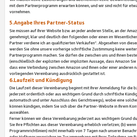
mit dem Partnerprogramm erwarten können, und wir sind nicht für etwa
vornehmen.
5.Angabe Ihres Partner-Status
Sie müssen auf Ihrer Website bzw. an jeder anderen Stelle, an der Am
genehmigt, klar und deutlich den folgenden oder einen im Wesentlichen
Partner verdiene ich an qualifizierten Verkäufen“. Abgesehen von die
werden Sie ohne unsere vorherige schriftliche Zustimmung keine weite
Partnerprogramm machen. Sie dürfen die zwischen uns und Ihnen best
(einschließlich der expliziten oder impliziten Aussage, dass Amazon Si
dass eine Verbindung zwischen Amazon und Ihnen oder einer anderen natü
vorliegenden Vereinbarung ausdrücklich gestattet ist.
6.Laufzeit und Kündigung
Die Laufzeit dieser Vereinbarung beginnt mit Ihrer Anmeldung für die 
jederzeit ordentlich oder aus wichtigem Grund durch schriftliche Kündi
automatisch und unter Ausschluss des Gerichtswegs), wobei eine solch
können kündigen, indem Sie sich über die Partner-Website in Ihrem Ko
auswählen.
Ferner können wir diese Vereinbarung jederzeit aus wichtigem Grund dur
Sie Ihre Pflichten aus dieser Vereinbarung erheblich verletzen; (b) wen
Programmrichtlinien) nicht innerhalb von 7 Tagen nach unserer Benachr
oder Haftungsansprüchen im Zusammenhang mit Ihrer Teilnahme am Pa