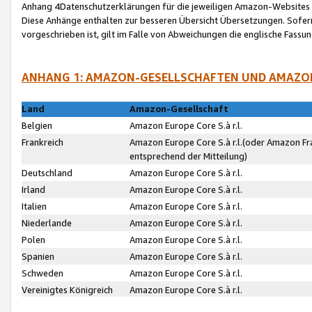
Anhang 4Datenschutzerklärungen für die jeweiligen Amazon-Websites
Diese Anhänge enthalten zur besseren Übersicht Übersetzungen. Sofe
vorgeschrieben ist, gilt im Falle von Abweichungen die englische Fass
ANHANG 1: AMAZON-GESELLSCHAFTEN UND AMAZO
Land
Amazon-Gesellschaft
Belgien
Amazon Europe Core S.à r.l.
Frankreich
Amazon Europe Core S.à r.l.(oder Amazon Fr
entsprechend der Mitteilung)
Deutschland
Amazon Europe Core S.à r.l.
Irland
Amazon Europe Core S.à r.l.
Italien
Amazon Europe Core S.à r.l.
Niederlande
Amazon Europe Core S.à r.l.
Polen
Amazon Europe Core S.à r.l.
Spanien
Amazon Europe Core S.à r.l.
Schweden
Amazon Europe Core S.à r.l.
Vereinigtes Königreich
Amazon Europe Core S.à r.l.