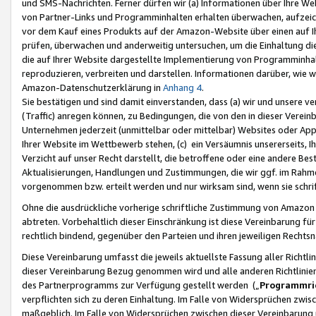
und SMS-Nachrichten. Ferner dürfen wir (a) Informationen über Ihre We
von Partner-Links und Programminhalten erhalten überwachen, aufzei
vor dem Kauf eines Produkts auf der Amazon-Website über einen auf Ih
prüfen, überwachen und anderweitig untersuchen, um die Einhaltung dies
die auf Ihrer Website dargestellte Implementierung von Programminhalt
reproduzieren, verbreiten und darstellen. Informationen darüber, wie w
Amazon-Datenschutzerklärung in
Anhang 4
.
Sie bestätigen und sind damit einverstanden, dass (a) wir und unsere 
(Traffic) anregen können, zu Bedingungen, die von den in dieser Vere
Unternehmen jederzeit (unmittelbar oder mittelbar) Websites oder Appl
Ihrer Website im Wettbewerb stehen, (c) ein Versäumnis unsererseits, I
Verzicht auf unser Recht darstellt, die betroffene oder eine andere B
Aktualisierungen, Handlungen und Zustimmungen, die wir ggf. im Rahme
vorgenommen bzw. erteilt werden und nur wirksam sind, wenn sie schri
Ohne die ausdrückliche vorherige schriftliche Zustimmung von Amazon
abtreten. Vorbehaltlich dieser Einschränkung ist diese Vereinbarung f
rechtlich bindend, gegenüber den Parteien und ihren jeweiligen Rech
Diese Vereinbarung umfasst die jeweils aktuellste Fassung aller Richtli
dieser Vereinbarung Bezug genommen wird und alle anderen Richtlinie
des Partnerprogramms zur Verfügung gestellt werden („
Programmric
verpflichten sich zu deren Einhaltung. Im Falle von Widersprüchen zwi
maßgeblich. Im Falle von Widersprüchen zwischen dieser Vereinbarun