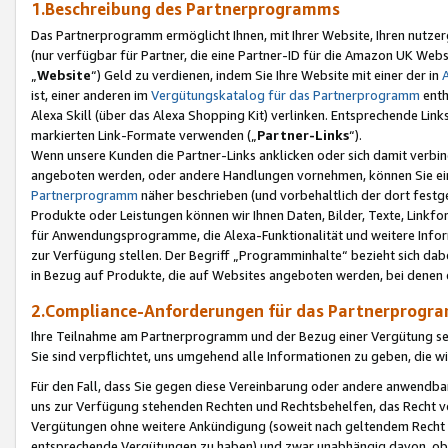
1.Beschreibung des Partnerprogramms
Das Partnerprogramm ermöglicht Ihnen, mit Ihrer Website, Ihren nutzer
(nur verfügbar für Partner, die eine Partner-ID für die Amazon UK We
„
Website
“) Geld zu verdienen, indem Sie Ihre Website mit einer der in
ist, einer anderen im
Vergütungskatalog für das Partnerprogramm
enth
Alexa Skill (über das Alexa Shopping Kit) verlinken. Entsprechende Lin
markierten Link-Formate verwenden („
Partner-Links
“).
Wenn unsere Kunden die Partner-Links anklicken oder sich damit verbi
angeboten werden, oder andere Handlungen vornehmen, können Sie eine
Partnerprogramm
näher beschrieben (und vorbehaltlich der dort festg
Produkte oder Leistungen können wir Ihnen Daten, Bilder, Texte, Linkfo
für Anwendungsprogramme, die Alexa-Funktionalität und weitere Inf
zur Verfügung stellen. Der Begriff „Programminhalte“ bezieht sich dabe
in Bezug auf Produkte, die auf Websites angeboten werden, bei denen 
2.Compliance-Anforderungen für das Partnerprog
Ihre Teilnahme am Partnerprogramm und der Bezug einer Vergütung setz
Sie sind verpflichtet, uns umgehend alle Informationen zu geben, die w
Für den Fall, dass Sie gegen diese Vereinbarung oder andere anwendba
uns zur Verfügung stehenden Rechten und Rechtsbehelfen, das Recht vo
Vergütungen ohne weitere Ankündigung (soweit nach geltendem Recht z
entsprechende Vergütungen zu haben) und zwar unabhängig davon, ob 