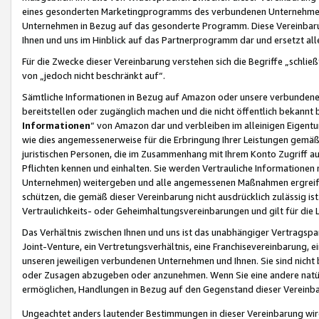
eines gesonderten Marketingprogramms des verbundenen Unternehmens
Unternehmen in Bezug auf das gesonderte Programm. Diese Vereinbarung
Ihnen und uns im Hinblick auf das Partnerprogramm dar und ersetzt al
Für die Zwecke dieser Vereinbarung verstehen sich die Begriffe „schließ
von „jedoch nicht beschränkt auf“.
Sämtliche Informationen in Bezug auf Amazon oder unsere verbunde
bereitstellen oder zugänglich machen und die nicht öffentlich bekannt bz
Informationen
“ von Amazon dar und verbleiben im alleinigen Eigent
wie dies angemessenerweise für die Erbringung Ihrer Leistungen gemäß d
juristischen Personen, die im Zusammenhang mit Ihrem Konto Zugriff au
Pflichten kennen und einhalten. Sie werden Vertrauliche Informationen 
Unternehmen) weitergeben und alle angemessenen Maßnahmen ergreifen
schützen, die gemäß dieser Vereinbarung nicht ausdrücklich zulässig is
Vertraulichkeits- oder Geheimhaltungsvereinbarungen und gilt für die
Das Verhältnis zwischen Ihnen und uns ist das unabhängiger Vertragspa
Joint-Venture, ein Vertretungsverhältnis, eine Franchisevereinbarung, 
unseren jeweiligen verbundenen Unternehmen und Ihnen. Sie sind ni
oder Zusagen abzugeben oder anzunehmen. Wenn Sie eine andere natürli
ermöglichen, Handlungen in Bezug auf den Gegenstand dieser Vereinbar
Ungeachtet anders lautender Bestimmungen in dieser Vereinbarung wird