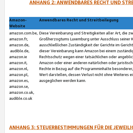
ANHANG 2: ANWENDBARES RECHT UND STRE
Amazon-
Anwendbares Recht und Streitbeilegung
Website
amazon.com.be,
Diese Vereinbarung und Streitigkeiten aller Art, die 
amazon.fr,
Großherzogtums Luxemburg unter Ausschluss seiner Kol
amazon.de,
ausschließlichen Zuständigkeit der Gerichte im Geri
audible.de,
dieser Vereinbarung kann Amazon bei einem zuständig
amazon.ie
Rechtsschutz wegen einer tatsächlichen oder angebli
amazon.it,
Amazon oder einer anderen natürlichen oder juristisc
amazon.nl,
Rechte in Bezug auf die Programminhalte besonderer,
amazon.pl,
Wert darstellen, dessen Verlust nicht ohne Weiteres e
amazon.es,
ausgeglichen werden kann.
amazon.se,
amazon.co.uk,
audible.co.uk
ANHANG 3: STEUERBESTIMMUNGEN FÜR DIE JEWEIL