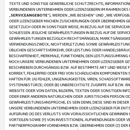
TEXTE UND SONSTIGE GEWERBLICHE SCHUTZRECHTE, INFORMATIONE
VERBUNDENEN UNTERNEHMEN ODER LIZENZGEBERN IM RAHMEN DES
„
SERVICEANGEBOTE
“), WERDEN „WIE BESEHEN“ UND „WIE VERFÜ
ODER LIZENZGEBER MACHEN ZUSICHERUNGEN ODER ÜBERNEHMEN GEW
GESETZLICH ODER IN SONSTIGER WEISE, IN BEZUG AUF DIE SERVI
SCHLIESSEN JEGLICHE GEWÄHRLEISTUNGEN IN BEZUG AUF DIE SERVI
GEWÄHRLEISTUNGEN BEZÜGLICH RECHTSMÄNGELN, MARKTGÄNGIGKEIT
VERWENDUNGSZWECK, NICHTVERLETZUNG SOWIE GEWÄHRLEISTUNGEN 
ÜBLICHEN GESCHÄFTSVERKEHR, DER LEISTUNG ODER HANDELSBRÄUCH
BESCHAFFENHEIT, MERKMALE, FUNKTIONEN, DEN LEISTUNGSUMFANG 
NOCH UNSERE VERBUNDENEN UNTERNEHMEN ODER LIZENZGEBER GEWÄ
BESCHRIEBEN DURCHGÄNGIG BZW. AUF BESTIMMTE ART UND WEISE
KORREKT, FEHLERFREI ODER FREI VON SCHÄDLICHEN KOMPONENTEN
HAFTEN FÜR: (A) FEHLER, UNGENAUIGKEITEN, VIREN, SCHADSOFTW
SYSTEMABSTÜRZE; ODER (B) UNBERECHTIGTE ZUGRIFFE AUF BZW. 
WEBSITE ODER VON DATEN, BILDERN, TEXTEN ODER SONSTIGEN INF
ODER EINER ANDEREN NATÜRLICHEN ODER JURISTISCHEN PERSON OD
GEWÄHRLEISTUNGSANSPRÜCHE, ES SEIN DENN, DIESE SIND IN DIES
UNSERE VERBUNDENEN UNTERNEHMEN ODER LIZENZGEBER FÜR EN
AUFGRUND (X) DES VERLUSTS VON VORAUSSICHTLICHEN GEWINNEN
VORTEILEN SOWIE (Y) VON INVESTITIONEN, AUFWENDUNGEN ODER VE
PARTNERPROGRAMM VORNEHMEN BZW. ÜBERNEHMEN ODER (Z) DER 