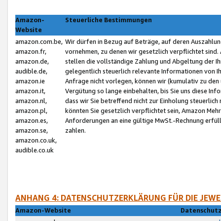
Amazon-
Steuerliche Bestimmungen
Website
amazon.com.be,
Wir dürfen in Bezug auf Beträge, auf deren Auszahlun
amazon.fr,
vornehmen, zu denen wir gesetzlich verpflichtet sind
amazon.de,
stellen die vollständige Zahlung und Abgeltung der 
audible.de,
gelegentlich steuerlich relevante Informationen von I
amazon.ie
Anfrage nicht vorlegen, können wir (kumulativ zu de
amazon.it,
Vergütung so lange einbehalten, bis Sie uns diese Inf
amazon.nl,
dass wir Sie betreffend nicht zur Einholung steuerlich 
amazon.pl,
könnten Sie gesetzlich verpflichtet sein, Amazon Meh
amazon.es,
Anforderungen an eine gültige MwSt.-Rechnung erfüllt
amazon.se,
zahlen.
amazon.co.uk,
audible.co.uk
ANHANG 4: DATENSCHUTZERKLÄRUNG FÜR DIE JEWE
Amazon-Website
Datenschutz