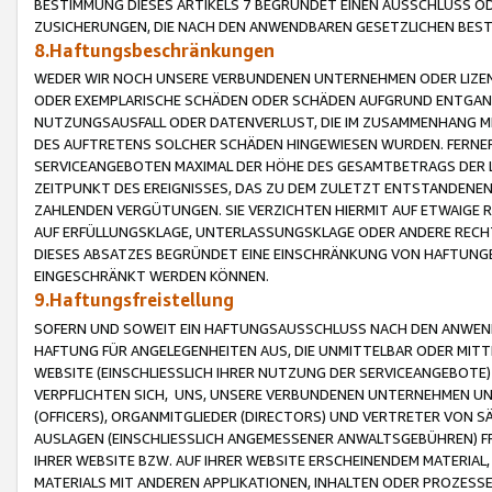
BESTIMMUNG DIESES ARTIKELS 7 BEGRÜNDET EINEN AUSSCHLUSS 
ZUSICHERUNGEN, DIE NACH DEN ANWENDBAREN GESETZLICHEN BE
8.Haftungsbeschränkungen
WEDER WIR NOCH UNSERE VERBUNDENEN UNTERNEHMEN ODER LIZEN
ODER EXEMPLARISCHE SCHÄDEN ODER SCHÄDEN AUFGRUND ENTGANG
NUTZUNGSAUSFALL ODER DATENVERLUST, DIE IM ZUSAMMENHANG MI
DES AUFTRETENS SOLCHER SCHÄDEN HINGEWIESEN WURDEN. FERN
SERVICEANGEBOTEN MAXIMAL DER HÖHE DES GESAMTBETRAGS DER 
ZEITPUNKT DES EREIGNISSES, DAS ZU DEM ZULETZT ENTSTANDENE
ZAHLENDEN VERGÜTUNGEN. SIE VERZICHTEN HIERMIT AUF ETWAIGE 
AUF ERFÜLLUNGSKLAGE, UNTERLASSUNGSKLAGE ODER ANDERE RECHT
DIESES ABSATZES BEGRÜNDET EINE EINSCHRÄNKUNG VON HAFTUNG
EINGESCHRÄNKT WERDEN KÖNNEN.
9.Haftungsfreistellung
SOFERN UND SOWEIT EIN HAFTUNGSAUSSCHLUSS NACH DEN ANWENDB
HAFTUNG FÜR ANGELEGENHEITEN AUS, DIE UNMITTELBAR ODER MITT
WEBSITE (EINSCHLIESSLICH IHRER NUTZUNG DER SERVICEANGEBOTE)
VERPFLICHTEN SICH, UNS, UNSERE VERBUNDENEN UNTERNEHMEN UN
(OFFICERS), ORGANMITGLIEDER (DIRECTORS) UND VERTRETER VON 
AUSLAGEN (EINSCHLIESSLICH ANGEMESSENER ANWALTSGEBÜHREN) FR
IHRER WEBSITE BZW. AUF IHRER WEBSITE ERSCHEINENDEM MATERIAL
MATERIALS MIT ANDEREN APPLIKATIONEN, INHALTEN ODER PROZESSE