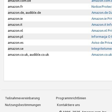
amazon.com.be
amazon.com.b
amazon.fr
Notice:Protec
amazon.de, audible.de
Amazon.de Da
amazon.ie
Amazon.ie Pri
amazon.it
Amazon.it Inf
amazon.nl
Amazon.nl Pri
amazon.pl
Informacja O
amazon.es
Aviso de Priv
amazon.se
Integritetsm
amazon.co.uk, audible.co.uk
Amazon.co.uk 
Teilnahmevereinbarung
Programmrichtlinien
Nutzungsbestimmungen
Kontaktiere uns