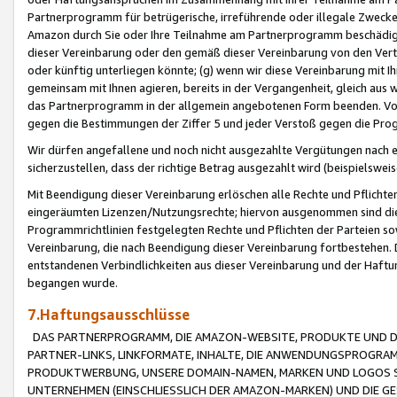
Partnerprogramm für betrügerische, irreführende oder illegale Zwecke
Amazon durch Sie oder Ihre Teilnahme am Partnerprogramm beschädig
dieser Vereinbarung oder den gemäß dieser Vereinbarung von den Vertr
oder künftig unterliegen könnte; (g) wenn wir diese Vereinbarung mit I
gemeinsam mit Ihnen agieren, bereits in der Vergangenheit, gleich aus
das Partnerprogramm in der allgemein angebotenen Form beenden. Vors
gegen die Bestimmungen der Ziffer 5 und jeder Verstoß gegen die Prog
Wir dürfen angefallene und noch nicht ausgezahlte Vergütungen nach 
sicherzustellen, dass der richtige Betrag ausgezahlt wird (beispielsw
Mit Beendigung dieser Vereinbarung erlöschen alle Rechte und Pflichte
eingeräumten Lizenzen/Nutzungsrechte; hiervon ausgenommen sind die in 
Programmrichtlinien festgelegten Rechte und Pflichten der Parteien sow
Vereinbarung, die nach Beendigung dieser Vereinbarung fortbestehen. D
entstandenen Verbindlichkeiten aus dieser Vereinbarung und der Haft
begangen wurde.
7.Haftungsausschlüsse
DAS PARTNERPROGRAMM, DIE AMAZON-WEBSITE, PRODUKTE UND DI
PARTNER-LINKS, LINKFORMATE, INHALTE, DIE ANWENDUNGSPROGR
PRODUKTWERBUNG, UNSERE DOMAIN-NAMEN, MARKEN UND LOGOS S
UNTERNEHMEN (EINSCHLIESSLICH DER AMAZON-MARKEN) UND DIE GE