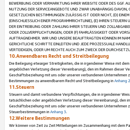
BEWERBUNG ODER VERMARKTUNG IHRER WEBSITE ODER DES GGF. AUF 
NUTZUNG DER SERVICEANGEBOTE UND ZWAR UNABHÄNGIG DAVON, O
GESETZLICHEN BESTIMMUNGEN ZULÄSSIG IST ODER NICHT, (D) EINE
(EINSCHLIESSLICH EINER PROGRAMMRICHTLINIE), (E) IHREN STEUER
DER EINTREIBUNG ODER ZAHLUNG IHRER STEUERN UND ZOLLABGAB
ODER ZOLLVERPFLICHTUNGEN, ODER (F) FAHRLÄSSIGKEIT ODER VORS
AUFTRAGNEHMER. WIR UND UNSERE BEAUFTRAGTEN KÖNNEN IM NAME
GERICHTLICHE SCHRITTE EINLEITEN UND JEDE PROZESSUALE HAND
VERTEIDIGEN, ODER UM RECHTE AUCH ZUM ZWECK DER DURCHSETZU
10.Anwendbares Recht und Streitbeilegung
Die Beilegung etwaiger Streitigkeiten, die in irgendeiner Weise mit de
angeblichen Verletzung dieser Vereinbarung), den im Rahmen dieser Ve
Geschäftsbeziehung mit uns oder unseren verbundenen Unternehmen zu
Bestimmungen zu anwendbarem Recht und Streitbeilegung in
Anhang 
11.Steuern
Steuern und damit verbundene Verpflichtungen, die in irgendeiner Wei
tatsächlichen oder angeblichen Verletzung dieser Vereinbarung), den 
Geschäftsbeziehung mit uns oder unseren verbundenen Unternehmen z
Steuerbestimmungen in
Anhang 3
.
12.Weitere Bestimmungen
Wir können von Zeit zu Zeit Mitteilungen im Zusammenhang mit dem Par