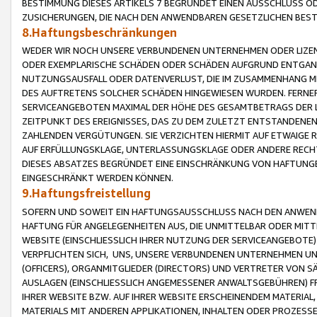
BESTIMMUNG DIESES ARTIKELS 7 BEGRÜNDET EINEN AUSSCHLUSS 
ZUSICHERUNGEN, DIE NACH DEN ANWENDBAREN GESETZLICHEN BE
8.Haftungsbeschränkungen
WEDER WIR NOCH UNSERE VERBUNDENEN UNTERNEHMEN ODER LIZEN
ODER EXEMPLARISCHE SCHÄDEN ODER SCHÄDEN AUFGRUND ENTGANG
NUTZUNGSAUSFALL ODER DATENVERLUST, DIE IM ZUSAMMENHANG MI
DES AUFTRETENS SOLCHER SCHÄDEN HINGEWIESEN WURDEN. FERN
SERVICEANGEBOTEN MAXIMAL DER HÖHE DES GESAMTBETRAGS DER 
ZEITPUNKT DES EREIGNISSES, DAS ZU DEM ZULETZT ENTSTANDENE
ZAHLENDEN VERGÜTUNGEN. SIE VERZICHTEN HIERMIT AUF ETWAIGE 
AUF ERFÜLLUNGSKLAGE, UNTERLASSUNGSKLAGE ODER ANDERE RECHT
DIESES ABSATZES BEGRÜNDET EINE EINSCHRÄNKUNG VON HAFTUNG
EINGESCHRÄNKT WERDEN KÖNNEN.
9.Haftungsfreistellung
SOFERN UND SOWEIT EIN HAFTUNGSAUSSCHLUSS NACH DEN ANWENDB
HAFTUNG FÜR ANGELEGENHEITEN AUS, DIE UNMITTELBAR ODER MITT
WEBSITE (EINSCHLIESSLICH IHRER NUTZUNG DER SERVICEANGEBOTE)
VERPFLICHTEN SICH, UNS, UNSERE VERBUNDENEN UNTERNEHMEN UN
(OFFICERS), ORGANMITGLIEDER (DIRECTORS) UND VERTRETER VON 
AUSLAGEN (EINSCHLIESSLICH ANGEMESSENER ANWALTSGEBÜHREN) FR
IHRER WEBSITE BZW. AUF IHRER WEBSITE ERSCHEINENDEM MATERIAL
MATERIALS MIT ANDEREN APPLIKATIONEN, INHALTEN ODER PROZESSE