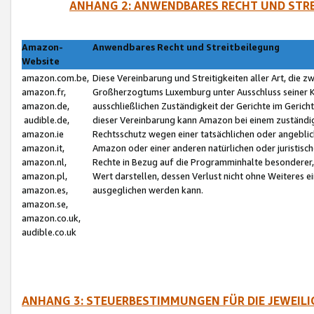
ANHANG 2: ANWENDBARES RECHT UND STRE
Amazon-
Anwendbares Recht und Streitbeilegung
Website
amazon.com.be,
Diese Vereinbarung und Streitigkeiten aller Art, die 
amazon.fr,
Großherzogtums Luxemburg unter Ausschluss seiner Kol
amazon.de,
ausschließlichen Zuständigkeit der Gerichte im Geri
audible.de,
dieser Vereinbarung kann Amazon bei einem zuständig
amazon.ie
Rechtsschutz wegen einer tatsächlichen oder angebli
amazon.it,
Amazon oder einer anderen natürlichen oder juristisc
amazon.nl,
Rechte in Bezug auf die Programminhalte besonderer,
amazon.pl,
Wert darstellen, dessen Verlust nicht ohne Weiteres e
amazon.es,
ausgeglichen werden kann.
amazon.se,
amazon.co.uk,
audible.co.uk
ANHANG 3: STEUERBESTIMMUNGEN FÜR DIE JEWEIL