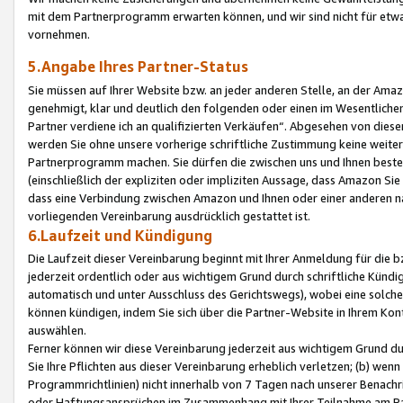
mit dem Partnerprogramm erwarten können, und wir sind nicht für etwa
vornehmen.
5.Angabe Ihres Partner-Status
Sie müssen auf Ihrer Website bzw. an jeder anderen Stelle, an der Am
genehmigt, klar und deutlich den folgenden oder einen im Wesentlichen
Partner verdiene ich an qualifizierten Verkäufen“. Abgesehen von die
werden Sie ohne unsere vorherige schriftliche Zustimmung keine weite
Partnerprogramm machen. Sie dürfen die zwischen uns und Ihnen best
(einschließlich der expliziten oder impliziten Aussage, dass Amazon Si
dass eine Verbindung zwischen Amazon und Ihnen oder einer anderen natü
vorliegenden Vereinbarung ausdrücklich gestattet ist.
6.Laufzeit und Kündigung
Die Laufzeit dieser Vereinbarung beginnt mit Ihrer Anmeldung für die 
jederzeit ordentlich oder aus wichtigem Grund durch schriftliche Kündi
automatisch und unter Ausschluss des Gerichtswegs), wobei eine solch
können kündigen, indem Sie sich über die Partner-Website in Ihrem Ko
auswählen.
Ferner können wir diese Vereinbarung jederzeit aus wichtigem Grund dur
Sie Ihre Pflichten aus dieser Vereinbarung erheblich verletzen; (b) wen
Programmrichtlinien) nicht innerhalb von 7 Tagen nach unserer Benachr
oder Haftungsansprüchen im Zusammenhang mit Ihrer Teilnahme am Pa