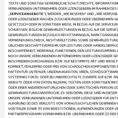
TEXTE UND SONSTIGE GEWERBLICHE SCHUTZRECHTE, INFORMATIONE
VERBUNDENEN UNTERNEHMEN ODER LIZENZGEBERN IM RAHMEN DES
„
SERVICEANGEBOTE
“), WERDEN „WIE BESEHEN“ UND „WIE VERFÜ
ODER LIZENZGEBER MACHEN ZUSICHERUNGEN ODER ÜBERNEHMEN GEW
GESETZLICH ODER IN SONSTIGER WEISE, IN BEZUG AUF DIE SERVI
SCHLIESSEN JEGLICHE GEWÄHRLEISTUNGEN IN BEZUG AUF DIE SERVI
GEWÄHRLEISTUNGEN BEZÜGLICH RECHTSMÄNGELN, MARKTGÄNGIGKEIT
VERWENDUNGSZWECK, NICHTVERLETZUNG SOWIE GEWÄHRLEISTUNGEN 
ÜBLICHEN GESCHÄFTSVERKEHR, DER LEISTUNG ODER HANDELSBRÄUCH
BESCHAFFENHEIT, MERKMALE, FUNKTIONEN, DEN LEISTUNGSUMFANG 
NOCH UNSERE VERBUNDENEN UNTERNEHMEN ODER LIZENZGEBER GEWÄ
BESCHRIEBEN DURCHGÄNGIG BZW. AUF BESTIMMTE ART UND WEISE
KORREKT, FEHLERFREI ODER FREI VON SCHÄDLICHEN KOMPONENTEN
HAFTEN FÜR: (A) FEHLER, UNGENAUIGKEITEN, VIREN, SCHADSOFTW
SYSTEMABSTÜRZE; ODER (B) UNBERECHTIGTE ZUGRIFFE AUF BZW. 
WEBSITE ODER VON DATEN, BILDERN, TEXTEN ODER SONSTIGEN INF
ODER EINER ANDEREN NATÜRLICHEN ODER JURISTISCHEN PERSON OD
GEWÄHRLEISTUNGSANSPRÜCHE, ES SEIN DENN, DIESE SIND IN DIES
UNSERE VERBUNDENEN UNTERNEHMEN ODER LIZENZGEBER FÜR EN
AUFGRUND (X) DES VERLUSTS VON VORAUSSICHTLICHEN GEWINNEN
VORTEILEN SOWIE (Y) VON INVESTITIONEN, AUFWENDUNGEN ODER VE
PARTNERPROGRAMM VORNEHMEN BZW. ÜBERNEHMEN ODER (Z) DER 