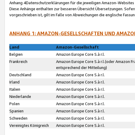
Anhang 4Datenschutzerklärungen für die jeweiligen Amazon-Websites
Diese Anhänge enthalten zur besseren Übersicht Übersetzungen. Sofe
vorgeschrieben ist, gilt im Falle von Abweichungen die englische Fass
ANHANG 1: AMAZON-GESELLSCHAFTEN UND AMAZO
Land
Amazon-Gesellschaft
Belgien
Amazon Europe Core S.à r.l.
Frankreich
Amazon Europe Core S.à r.l.(oder Amazon Fr
entsprechend der Mitteilung)
Deutschland
Amazon Europe Core S.à r.l.
Irland
Amazon Europe Core S.à r.l.
Italien
Amazon Europe Core S.à r.l.
Niederlande
Amazon Europe Core S.à r.l.
Polen
Amazon Europe Core S.à r.l.
Spanien
Amazon Europe Core S.à r.l.
Schweden
Amazon Europe Core S.à r.l.
Vereinigtes Königreich
Amazon Europe Core S.à r.l.