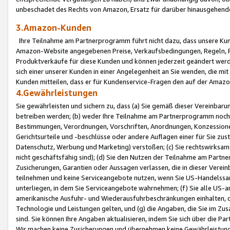
unbeschadet des Rechts von Amazon, Ersatz für darüber hinausgehen
3.Amazon-Kunden
Ihre Teilnahme am Partnerprogramm führt nicht dazu, dass unsere Kun
Amazon-Website angegebenen Preise, Verkaufsbedingungen, Regeln, Ri
Produktverkäufe für diese Kunden und können jederzeit geändert werde
sich einer unserer Kunden in einer Angelegenheit an Sie wenden, die 
Kunden mitteilen, dass er für Kundenservice-Fragen den auf der Ama
4.Gewährleistungen
Sie gewährleisten und sichern zu, dass (a) Sie gemäß dieser Vereinba
betreiben werden; (b) weder Ihre Teilnahme am Partnerprogramm noch d
Bestimmungen, Verordnungen, Vorschriften, Anordnungen, Konzessionen,
Gerichtsurteile und -beschlüsse oder andere Auflagen einer für Sie zu
Datenschutz, Werbung und Marketing) verstoßen; (c) Sie rechtswirksam 
nicht geschäftsfähig sind); (d) Sie den Nutzen der Teilnahme am Partne
Zusicherungen, Garantien oder Aussagen verlassen, die in dieser Verein
teilnehmen und keine Serviceangebote nutzen, wenn Sie US-Handelssa
unterliegen, in dem Sie Serviceangebote wahrnehmen; (f) Sie alle US
amerikanische Ausfuhr- und Wiederausfuhrbeschränkungen einhalten, 
Technologie und Leistungen gelten, und (g) die Angaben, die Sie im 
sind. Sie können Ihre Angaben aktualisieren, indem Sie sich über die 
Wir machen keine Zusicherungen und übernehmen keine Gewährleistun