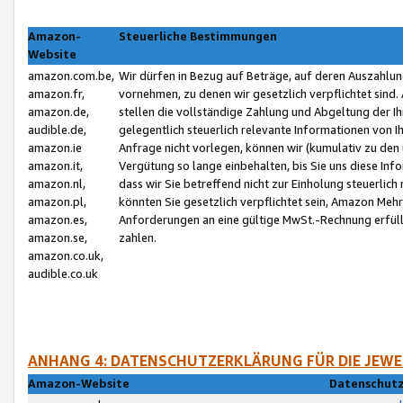
Amazon-
Steuerliche Bestimmungen
Website
amazon.com.be,
Wir dürfen in Bezug auf Beträge, auf deren Auszahlun
amazon.fr,
vornehmen, zu denen wir gesetzlich verpflichtet sind
amazon.de,
stellen die vollständige Zahlung und Abgeltung der 
audible.de,
gelegentlich steuerlich relevante Informationen von I
amazon.ie
Anfrage nicht vorlegen, können wir (kumulativ zu de
amazon.it,
Vergütung so lange einbehalten, bis Sie uns diese Inf
amazon.nl,
dass wir Sie betreffend nicht zur Einholung steuerlich 
amazon.pl,
könnten Sie gesetzlich verpflichtet sein, Amazon Meh
amazon.es,
Anforderungen an eine gültige MwSt.-Rechnung erfüllt
amazon.se,
zahlen.
amazon.co.uk,
audible.co.uk
ANHANG 4: DATENSCHUTZERKLÄRUNG FÜR DIE JEWE
Amazon-Website
Datenschutz