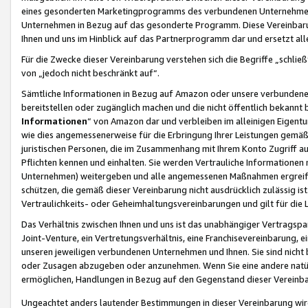
eines gesonderten Marketingprogramms des verbundenen Unternehmens
Unternehmen in Bezug auf das gesonderte Programm. Diese Vereinbarung
Ihnen und uns im Hinblick auf das Partnerprogramm dar und ersetzt al
Für die Zwecke dieser Vereinbarung verstehen sich die Begriffe „schließ
von „jedoch nicht beschränkt auf“.
Sämtliche Informationen in Bezug auf Amazon oder unsere verbunde
bereitstellen oder zugänglich machen und die nicht öffentlich bekannt bz
Informationen
“ von Amazon dar und verbleiben im alleinigen Eigent
wie dies angemessenerweise für die Erbringung Ihrer Leistungen gemäß d
juristischen Personen, die im Zusammenhang mit Ihrem Konto Zugriff au
Pflichten kennen und einhalten. Sie werden Vertrauliche Informationen 
Unternehmen) weitergeben und alle angemessenen Maßnahmen ergreifen
schützen, die gemäß dieser Vereinbarung nicht ausdrücklich zulässig is
Vertraulichkeits- oder Geheimhaltungsvereinbarungen und gilt für die
Das Verhältnis zwischen Ihnen und uns ist das unabhängiger Vertragspa
Joint-Venture, ein Vertretungsverhältnis, eine Franchisevereinbarung, 
unseren jeweiligen verbundenen Unternehmen und Ihnen. Sie sind ni
oder Zusagen abzugeben oder anzunehmen. Wenn Sie eine andere natürli
ermöglichen, Handlungen in Bezug auf den Gegenstand dieser Vereinbar
Ungeachtet anders lautender Bestimmungen in dieser Vereinbarung wird