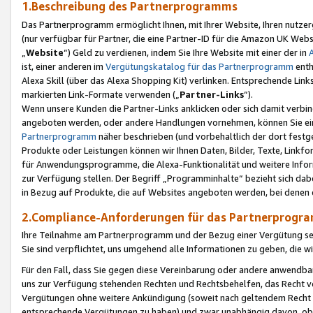
1.Beschreibung des Partnerprogramms
Das Partnerprogramm ermöglicht Ihnen, mit Ihrer Website, Ihren nutzer
(nur verfügbar für Partner, die eine Partner-ID für die Amazon UK We
„
Website
“) Geld zu verdienen, indem Sie Ihre Website mit einer der in
ist, einer anderen im
Vergütungskatalog für das Partnerprogramm
enth
Alexa Skill (über das Alexa Shopping Kit) verlinken. Entsprechende Lin
markierten Link-Formate verwenden („
Partner-Links
“).
Wenn unsere Kunden die Partner-Links anklicken oder sich damit verbi
angeboten werden, oder andere Handlungen vornehmen, können Sie eine
Partnerprogramm
näher beschrieben (und vorbehaltlich der dort festg
Produkte oder Leistungen können wir Ihnen Daten, Bilder, Texte, Linkfo
für Anwendungsprogramme, die Alexa-Funktionalität und weitere Inf
zur Verfügung stellen. Der Begriff „Programminhalte“ bezieht sich dabe
in Bezug auf Produkte, die auf Websites angeboten werden, bei denen 
2.Compliance-Anforderungen für das Partnerprog
Ihre Teilnahme am Partnerprogramm und der Bezug einer Vergütung setz
Sie sind verpflichtet, uns umgehend alle Informationen zu geben, die w
Für den Fall, dass Sie gegen diese Vereinbarung oder andere anwendba
uns zur Verfügung stehenden Rechten und Rechtsbehelfen, das Recht vo
Vergütungen ohne weitere Ankündigung (soweit nach geltendem Recht z
entsprechende Vergütungen zu haben) und zwar unabhängig davon, ob 