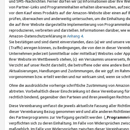
und SMS-Nachrichten. Ferner dürfen wir (a) Informationen über Ihre We
von Partner-Links und Programminhalten erhalten überwachen, aufzei
vor dem Kauf eines Produkts auf der Amazon-Website über einen auf Ih
prüfen, überwachen und anderweitig untersuchen, um die Einhaltung dies
die auf Ihrer Website dargestellte Implementierung von Programminhalt
reproduzieren, verbreiten und darstellen. Informationen darüber, wie w
Amazon-Datenschutzerklärung in
Anhang 4
.
Sie bestätigen und sind damit einverstanden, dass (a) wir und unsere 
(Traffic) anregen können, zu Bedingungen, die von den in dieser Vere
Unternehmen jederzeit (unmittelbar oder mittelbar) Websites oder Appl
Ihrer Website im Wettbewerb stehen, (c) ein Versäumnis unsererseits, I
Verzicht auf unser Recht darstellt, die betroffene oder eine andere B
Aktualisierungen, Handlungen und Zustimmungen, die wir ggf. im Rahme
vorgenommen bzw. erteilt werden und nur wirksam sind, wenn sie schri
Ohne die ausdrückliche vorherige schriftliche Zustimmung von Amazon
abtreten. Vorbehaltlich dieser Einschränkung ist diese Vereinbarung f
rechtlich bindend, gegenüber den Parteien und ihren jeweiligen Rech
Diese Vereinbarung umfasst die jeweils aktuellste Fassung aller Richtli
dieser Vereinbarung Bezug genommen wird und alle anderen Richtlinie
des Partnerprogramms zur Verfügung gestellt werden („
Programmric
verpflichten sich zu deren Einhaltung. Im Falle von Widersprüchen zwi
maßgeblich. Im Falle von Widersprüchen zwischen dieser Vereinbarun