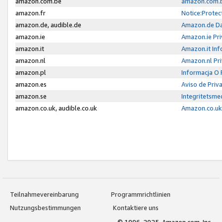
amazon.com.be
amazon.com.b
amazon.fr
Notice:Protec
amazon.de, audible.de
Amazon.de Da
amazon.ie
Amazon.ie Pri
amazon.it
Amazon.it Inf
amazon.nl
Amazon.nl Pri
amazon.pl
Informacja O
amazon.es
Aviso de Priv
amazon.se
Integritetsm
amazon.co.uk, audible.co.uk
Amazon.co.uk 
Teilnahmevereinbarung
Programmrichtlinien
Nutzungsbestimmungen
Kontaktiere uns