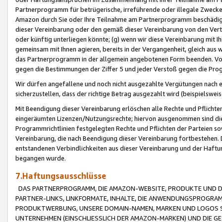
Partnerprogramm für betrügerische, irreführende oder illegale Zwecke
Amazon durch Sie oder Ihre Teilnahme am Partnerprogramm beschädig
dieser Vereinbarung oder den gemäß dieser Vereinbarung von den Vertr
oder künftig unterliegen könnte; (g) wenn wir diese Vereinbarung mit I
gemeinsam mit Ihnen agieren, bereits in der Vergangenheit, gleich aus
das Partnerprogramm in der allgemein angebotenen Form beenden. Vors
gegen die Bestimmungen der Ziffer 5 und jeder Verstoß gegen die Prog
Wir dürfen angefallene und noch nicht ausgezahlte Vergütungen nach 
sicherzustellen, dass der richtige Betrag ausgezahlt wird (beispielsw
Mit Beendigung dieser Vereinbarung erlöschen alle Rechte und Pflichte
eingeräumten Lizenzen/Nutzungsrechte; hiervon ausgenommen sind die in 
Programmrichtlinien festgelegten Rechte und Pflichten der Parteien sow
Vereinbarung, die nach Beendigung dieser Vereinbarung fortbestehen. D
entstandenen Verbindlichkeiten aus dieser Vereinbarung und der Haft
begangen wurde.
7.Haftungsausschlüsse
DAS PARTNERPROGRAMM, DIE AMAZON-WEBSITE, PRODUKTE UND DI
PARTNER-LINKS, LINKFORMATE, INHALTE, DIE ANWENDUNGSPROGR
PRODUKTWERBUNG, UNSERE DOMAIN-NAMEN, MARKEN UND LOGOS S
UNTERNEHMEN (EINSCHLIESSLICH DER AMAZON-MARKEN) UND DIE GE