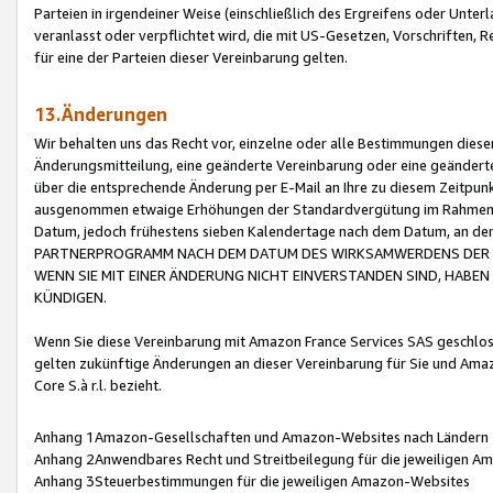
Parteien in irgendeiner Weise (einschließlich des Ergreifens oder Unt
veranlasst oder verpflichtet wird, die mit US-Gesetzen, Vorschriften,
für eine der Parteien dieser Vereinbarung gelten.
13.Änderungen
Wir behalten uns das Recht vor, einzelne oder alle Bestimmungen diese
Änderungsmitteilung, eine geänderte Vereinbarung oder eine geänderte 
über die entsprechende Änderung per E-Mail an Ihre zu diesem Zeitpun
ausgenommen etwaige Erhöhungen der Standardvergütung im Rahmen
Datum, jedoch frühestens sieben Kalendertage nach dem Datum, an de
PARTNERPROGRAMM NACH DEM DATUM DES WIRKSAMWERDENS DER Ä
WENN SIE MIT EINER ÄNDERUNG NICHT EINVERSTANDEN SIND, HABEN S
KÜNDIGEN.
Wenn Sie diese Vereinbarung mit Amazon France Services SAS geschlo
gelten zukünftige Änderungen an dieser Vereinbarung für Sie und Ama
Core S.à r.l. bezieht.
Anhang 1Amazon-Gesellschaften und Amazon-Websites nach Ländern
Anhang 2Anwendbares Recht und Streitbeilegung für die jeweiligen 
Anhang 3Steuerbestimmungen für die jeweiligen Amazon-Websites