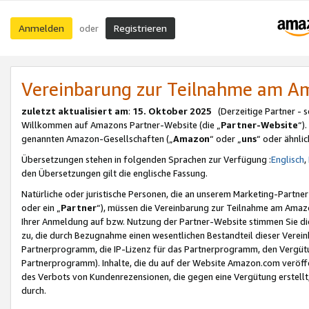
Anmelden
Registrieren
oder
Vereinbarung zur Teilnahme am 
zuletzt aktualisiert am
:
15. Oktober 2025
(Derzeitige Partner - 
Willkommen auf Amazons Partner-Website (die „
Partner-Website
“)
genannten Amazon-Gesellschaften („
Amazon
“ oder „
uns
“ oder ähnli
Übersetzungen stehen in folgenden Sprachen zur Verfügung :
Englisch
,
den Übersetzungen gilt die englische Fassung.
Natürliche oder juristische Personen, die an unserem Marketing-Partn
oder ein „
Partner
“), müssen die Vereinbarung zur Teilnahme am Ama
Ihrer Anmeldung auf bzw. Nutzung der Partner-Website stimmen Sie die
zu, die durch Bezugnahme einen wesentlichen Bestandteil dieser Verei
Partnerprogramm, die IP-Lizenz für das Partnerprogramm, den Vergütu
Partnerprogramm). Inhalte, die du auf der Website Amazon.com veröffe
des Verbots von Kundenrezensionen, die gegen eine Vergütung erstellt, 
durch.