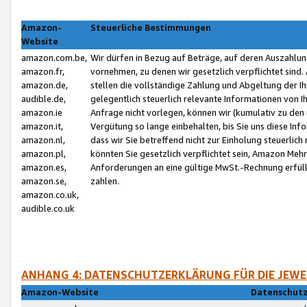
Amazon-
Steuerliche Bestimmungen
Website
amazon.com.be,
Wir dürfen in Bezug auf Beträge, auf deren Auszahlun
amazon.fr,
vornehmen, zu denen wir gesetzlich verpflichtet sind
amazon.de,
stellen die vollständige Zahlung und Abgeltung der 
audible.de,
gelegentlich steuerlich relevante Informationen von I
amazon.ie
Anfrage nicht vorlegen, können wir (kumulativ zu de
amazon.it,
Vergütung so lange einbehalten, bis Sie uns diese Inf
amazon.nl,
dass wir Sie betreffend nicht zur Einholung steuerlich 
amazon.pl,
könnten Sie gesetzlich verpflichtet sein, Amazon Meh
amazon.es,
Anforderungen an eine gültige MwSt.-Rechnung erfüllt
amazon.se,
zahlen.
amazon.co.uk,
audible.co.uk
ANHANG 4: DATENSCHUTZERKLÄRUNG FÜR DIE JEWE
Amazon-Website
Datenschutz