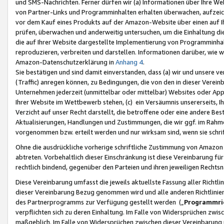
und SMS-Nachrichten. Ferner dürfen wir (a) Informationen über Ihre We
von Partner-Links und Programminhalten erhalten überwachen, aufzei
vor dem Kauf eines Produkts auf der Amazon-Website über einen auf Ih
prüfen, überwachen und anderweitig untersuchen, um die Einhaltung dies
die auf Ihrer Website dargestellte Implementierung von Programminhalt
reproduzieren, verbreiten und darstellen. Informationen darüber, wie w
Amazon-Datenschutzerklärung in
Anhang 4
.
Sie bestätigen und sind damit einverstanden, dass (a) wir und unsere 
(Traffic) anregen können, zu Bedingungen, die von den in dieser Vere
Unternehmen jederzeit (unmittelbar oder mittelbar) Websites oder Appl
Ihrer Website im Wettbewerb stehen, (c) ein Versäumnis unsererseits, I
Verzicht auf unser Recht darstellt, die betroffene oder eine andere B
Aktualisierungen, Handlungen und Zustimmungen, die wir ggf. im Rahme
vorgenommen bzw. erteilt werden und nur wirksam sind, wenn sie schri
Ohne die ausdrückliche vorherige schriftliche Zustimmung von Amazon
abtreten. Vorbehaltlich dieser Einschränkung ist diese Vereinbarung f
rechtlich bindend, gegenüber den Parteien und ihren jeweiligen Rech
Diese Vereinbarung umfasst die jeweils aktuellste Fassung aller Richtli
dieser Vereinbarung Bezug genommen wird und alle anderen Richtlinie
des Partnerprogramms zur Verfügung gestellt werden („
Programmric
verpflichten sich zu deren Einhaltung. Im Falle von Widersprüchen zwi
maßgeblich. Im Falle von Widersprüchen zwischen dieser Vereinbarun