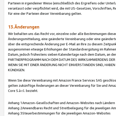
Parteien in irgendeiner Weise (einschließlich des Ergreifens oder Unt
veranlasst oder verpflichtet wird, die mit US-Gesetzen, Vorschriften,
für eine der Parteien dieser Vereinbarung gelten.
13.Änderungen
Wir behalten uns das Recht vor, einzelne oder alle Bestimmungen diese
Änderungsmitteilung, eine geänderte Vereinbarung oder eine geänderte 
über die entsprechende Änderung per E-Mail an Ihre zu diesem Zeitpun
ausgenommen etwaige Erhöhungen der Standardvergütung im Rahmen
Datum, jedoch frühestens sieben Kalendertage nach dem Datum, an de
PARTNERPROGRAMM NACH DEM DATUM DES WIRKSAMWERDENS DER Ä
WENN SIE MIT EINER ÄNDERUNG NICHT EINVERSTANDEN SIND, HABEN S
KÜNDIGEN.
Wenn Sie diese Vereinbarung mit Amazon France Services SAS geschlo
gelten zukünftige Änderungen an dieser Vereinbarung für Sie und Ama
Core S.à r.l. bezieht.
Anhang 1Amazon-Gesellschaften und Amazon-Websites nach Ländern
Anhang 2Anwendbares Recht und Streitbeilegung für die jeweiligen 
Anhang 3Steuerbestimmungen für die jeweiligen Amazon-Websites