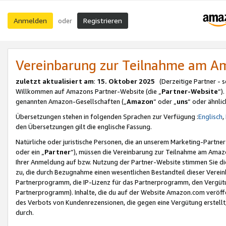
Anmelden
Registrieren
oder
Vereinbarung zur Teilnahme am 
zuletzt aktualisiert am
:
15. Oktober 2025
(Derzeitige Partner - 
Willkommen auf Amazons Partner-Website (die „
Partner-Website
“)
genannten Amazon-Gesellschaften („
Amazon
“ oder „
uns
“ oder ähnli
Übersetzungen stehen in folgenden Sprachen zur Verfügung :
Englisch
,
den Übersetzungen gilt die englische Fassung.
Natürliche oder juristische Personen, die an unserem Marketing-Partn
oder ein „
Partner
“), müssen die Vereinbarung zur Teilnahme am Ama
Ihrer Anmeldung auf bzw. Nutzung der Partner-Website stimmen Sie die
zu, die durch Bezugnahme einen wesentlichen Bestandteil dieser Verei
Partnerprogramm, die IP-Lizenz für das Partnerprogramm, den Vergütu
Partnerprogramm). Inhalte, die du auf der Website Amazon.com veröffe
des Verbots von Kundenrezensionen, die gegen eine Vergütung erstellt, 
durch.