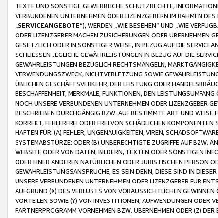
TEXTE UND SONSTIGE GEWERBLICHE SCHUTZRECHTE, INFORMATIONE
VERBUNDENEN UNTERNEHMEN ODER LIZENZGEBERN IM RAHMEN DES
„
SERVICEANGEBOTE
“), WERDEN „WIE BESEHEN“ UND „WIE VERFÜ
ODER LIZENZGEBER MACHEN ZUSICHERUNGEN ODER ÜBERNEHMEN GEW
GESETZLICH ODER IN SONSTIGER WEISE, IN BEZUG AUF DIE SERVI
SCHLIESSEN JEGLICHE GEWÄHRLEISTUNGEN IN BEZUG AUF DIE SERVI
GEWÄHRLEISTUNGEN BEZÜGLICH RECHTSMÄNGELN, MARKTGÄNGIGKEIT
VERWENDUNGSZWECK, NICHTVERLETZUNG SOWIE GEWÄHRLEISTUNGEN 
ÜBLICHEN GESCHÄFTSVERKEHR, DER LEISTUNG ODER HANDELSBRÄUCH
BESCHAFFENHEIT, MERKMALE, FUNKTIONEN, DEN LEISTUNGSUMFANG 
NOCH UNSERE VERBUNDENEN UNTERNEHMEN ODER LIZENZGEBER GEWÄ
BESCHRIEBEN DURCHGÄNGIG BZW. AUF BESTIMMTE ART UND WEISE
KORREKT, FEHLERFREI ODER FREI VON SCHÄDLICHEN KOMPONENTEN
HAFTEN FÜR: (A) FEHLER, UNGENAUIGKEITEN, VIREN, SCHADSOFTW
SYSTEMABSTÜRZE; ODER (B) UNBERECHTIGTE ZUGRIFFE AUF BZW. 
WEBSITE ODER VON DATEN, BILDERN, TEXTEN ODER SONSTIGEN INF
ODER EINER ANDEREN NATÜRLICHEN ODER JURISTISCHEN PERSON OD
GEWÄHRLEISTUNGSANSPRÜCHE, ES SEIN DENN, DIESE SIND IN DIES
UNSERE VERBUNDENEN UNTERNEHMEN ODER LIZENZGEBER FÜR EN
AUFGRUND (X) DES VERLUSTS VON VORAUSSICHTLICHEN GEWINNEN
VORTEILEN SOWIE (Y) VON INVESTITIONEN, AUFWENDUNGEN ODER VE
PARTNERPROGRAMM VORNEHMEN BZW. ÜBERNEHMEN ODER (Z) DER 