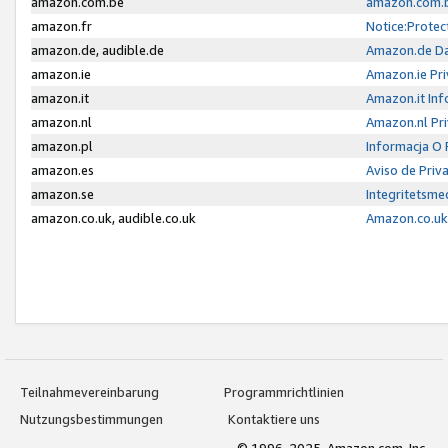
amazon.com.be
amazon.com.b
amazon.fr
Notice:Protec
amazon.de, audible.de
Amazon.de Da
amazon.ie
Amazon.ie Pri
amazon.it
Amazon.it Inf
amazon.nl
Amazon.nl Pri
amazon.pl
Informacja O
amazon.es
Aviso de Priv
amazon.se
Integritetsm
amazon.co.uk, audible.co.uk
Amazon.co.uk 
Teilnahmevereinbarung
Programmrichtlinien
Nutzungsbestimmungen
Kontaktiere uns