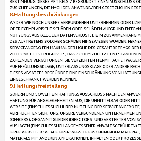
BESTIMMUNG DIESES ARTIKELS 7 BEGRÜNDET EINEN AUSSCHLUSS 
ZUSICHERUNGEN, DIE NACH DEN ANWENDBAREN GESETZLICHEN BE
8.Haftungsbeschränkungen
WEDER WIR NOCH UNSERE VERBUNDENEN UNTERNEHMEN ODER LIZEN
ODER EXEMPLARISCHE SCHÄDEN ODER SCHÄDEN AUFGRUND ENTGANG
NUTZUNGSAUSFALL ODER DATENVERLUST, DIE IM ZUSAMMENHANG MI
DES AUFTRETENS SOLCHER SCHÄDEN HINGEWIESEN WURDEN. FERN
SERVICEANGEBOTEN MAXIMAL DER HÖHE DES GESAMTBETRAGS DER 
ZEITPUNKT DES EREIGNISSES, DAS ZU DEM ZULETZT ENTSTANDENE
ZAHLENDEN VERGÜTUNGEN. SIE VERZICHTEN HIERMIT AUF ETWAIGE 
AUF ERFÜLLUNGSKLAGE, UNTERLASSUNGSKLAGE ODER ANDERE RECHT
DIESES ABSATZES BEGRÜNDET EINE EINSCHRÄNKUNG VON HAFTUNG
EINGESCHRÄNKT WERDEN KÖNNEN.
9.Haftungsfreistellung
SOFERN UND SOWEIT EIN HAFTUNGSAUSSCHLUSS NACH DEN ANWENDB
HAFTUNG FÜR ANGELEGENHEITEN AUS, DIE UNMITTELBAR ODER MITT
WEBSITE (EINSCHLIESSLICH IHRER NUTZUNG DER SERVICEANGEBOTE)
VERPFLICHTEN SICH, UNS, UNSERE VERBUNDENEN UNTERNEHMEN UN
(OFFICERS), ORGANMITGLIEDER (DIRECTORS) UND VERTRETER VON 
AUSLAGEN (EINSCHLIESSLICH ANGEMESSENER ANWALTSGEBÜHREN) FR
IHRER WEBSITE BZW. AUF IHRER WEBSITE ERSCHEINENDEM MATERIAL
MATERIALS MIT ANDEREN APPLIKATIONEN, INHALTEN ODER PROZESSE