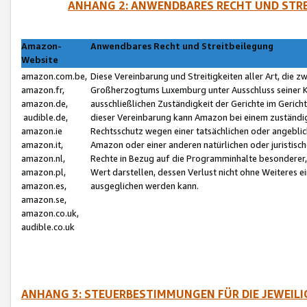
ANHANG 2: ANWENDBARES RECHT UND STRE
Amazon-
Anwendbares Recht und Streitbeilegung
Website
amazon.com.be,
Diese Vereinbarung und Streitigkeiten aller Art, die 
amazon.fr,
Großherzogtums Luxemburg unter Ausschluss seiner Kol
amazon.de,
ausschließlichen Zuständigkeit der Gerichte im Geri
audible.de,
dieser Vereinbarung kann Amazon bei einem zuständig
amazon.ie
Rechtsschutz wegen einer tatsächlichen oder angebli
amazon.it,
Amazon oder einer anderen natürlichen oder juristisc
amazon.nl,
Rechte in Bezug auf die Programminhalte besonderer,
amazon.pl,
Wert darstellen, dessen Verlust nicht ohne Weiteres e
amazon.es,
ausgeglichen werden kann.
amazon.se,
amazon.co.uk,
audible.co.uk
ANHANG 3: STEUERBESTIMMUNGEN FÜR DIE JEWEIL