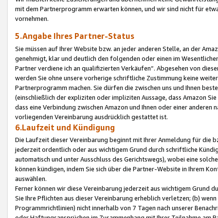
mit dem Partnerprogramm erwarten können, und wir sind nicht für etwa
vornehmen.
5.Angabe Ihres Partner-Status
Sie müssen auf Ihrer Website bzw. an jeder anderen Stelle, an der Am
genehmigt, klar und deutlich den folgenden oder einen im Wesentlichen
Partner verdiene ich an qualifizierten Verkäufen“. Abgesehen von die
werden Sie ohne unsere vorherige schriftliche Zustimmung keine weite
Partnerprogramm machen. Sie dürfen die zwischen uns und Ihnen best
(einschließlich der expliziten oder impliziten Aussage, dass Amazon Si
dass eine Verbindung zwischen Amazon und Ihnen oder einer anderen natü
vorliegenden Vereinbarung ausdrücklich gestattet ist.
6.Laufzeit und Kündigung
Die Laufzeit dieser Vereinbarung beginnt mit Ihrer Anmeldung für die 
jederzeit ordentlich oder aus wichtigem Grund durch schriftliche Kündi
automatisch und unter Ausschluss des Gerichtswegs), wobei eine solch
können kündigen, indem Sie sich über die Partner-Website in Ihrem Ko
auswählen.
Ferner können wir diese Vereinbarung jederzeit aus wichtigem Grund dur
Sie Ihre Pflichten aus dieser Vereinbarung erheblich verletzen; (b) wen
Programmrichtlinien) nicht innerhalb von 7 Tagen nach unserer Benachr
oder Haftungsansprüchen im Zusammenhang mit Ihrer Teilnahme am Pa