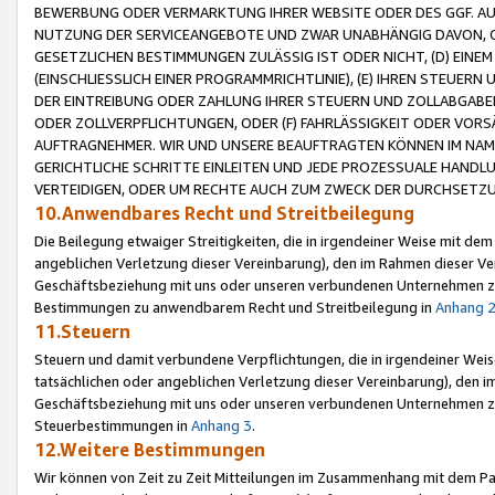
BEWERBUNG ODER VERMARKTUNG IHRER WEBSITE ODER DES GGF. AUF 
NUTZUNG DER SERVICEANGEBOTE UND ZWAR UNABHÄNGIG DAVON, O
GESETZLICHEN BESTIMMUNGEN ZULÄSSIG IST ODER NICHT, (D) EINE
(EINSCHLIESSLICH EINER PROGRAMMRICHTLINIE), (E) IHREN STEUER
DER EINTREIBUNG ODER ZAHLUNG IHRER STEUERN UND ZOLLABGAB
ODER ZOLLVERPFLICHTUNGEN, ODER (F) FAHRLÄSSIGKEIT ODER VORS
AUFTRAGNEHMER. WIR UND UNSERE BEAUFTRAGTEN KÖNNEN IM NAME
GERICHTLICHE SCHRITTE EINLEITEN UND JEDE PROZESSUALE HAND
VERTEIDIGEN, ODER UM RECHTE AUCH ZUM ZWECK DER DURCHSETZU
10.Anwendbares Recht und Streitbeilegung
Die Beilegung etwaiger Streitigkeiten, die in irgendeiner Weise mit de
angeblichen Verletzung dieser Vereinbarung), den im Rahmen dieser Ve
Geschäftsbeziehung mit uns oder unseren verbundenen Unternehmen zu
Bestimmungen zu anwendbarem Recht und Streitbeilegung in
Anhang 
11.Steuern
Steuern und damit verbundene Verpflichtungen, die in irgendeiner Wei
tatsächlichen oder angeblichen Verletzung dieser Vereinbarung), den 
Geschäftsbeziehung mit uns oder unseren verbundenen Unternehmen z
Steuerbestimmungen in
Anhang 3
.
12.Weitere Bestimmungen
Wir können von Zeit zu Zeit Mitteilungen im Zusammenhang mit dem Par