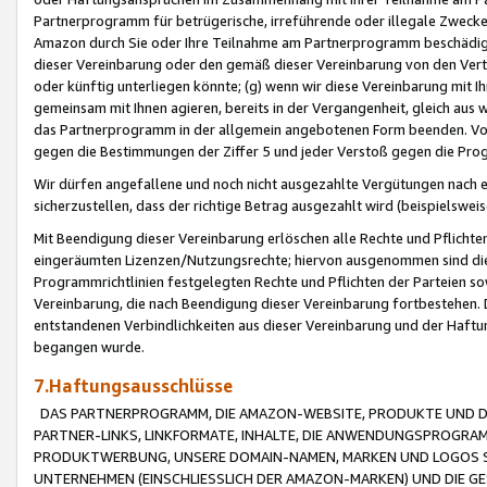
Partnerprogramm für betrügerische, irreführende oder illegale Zwecke
Amazon durch Sie oder Ihre Teilnahme am Partnerprogramm beschädig
dieser Vereinbarung oder den gemäß dieser Vereinbarung von den Vertr
oder künftig unterliegen könnte; (g) wenn wir diese Vereinbarung mit I
gemeinsam mit Ihnen agieren, bereits in der Vergangenheit, gleich aus
das Partnerprogramm in der allgemein angebotenen Form beenden. Vors
gegen die Bestimmungen der Ziffer 5 und jeder Verstoß gegen die Prog
Wir dürfen angefallene und noch nicht ausgezahlte Vergütungen nach 
sicherzustellen, dass der richtige Betrag ausgezahlt wird (beispielsw
Mit Beendigung dieser Vereinbarung erlöschen alle Rechte und Pflichte
eingeräumten Lizenzen/Nutzungsrechte; hiervon ausgenommen sind die in 
Programmrichtlinien festgelegten Rechte und Pflichten der Parteien sow
Vereinbarung, die nach Beendigung dieser Vereinbarung fortbestehen. D
entstandenen Verbindlichkeiten aus dieser Vereinbarung und der Haft
begangen wurde.
7.Haftungsausschlüsse
DAS PARTNERPROGRAMM, DIE AMAZON-WEBSITE, PRODUKTE UND DI
PARTNER-LINKS, LINKFORMATE, INHALTE, DIE ANWENDUNGSPROGR
PRODUKTWERBUNG, UNSERE DOMAIN-NAMEN, MARKEN UND LOGOS S
UNTERNEHMEN (EINSCHLIESSLICH DER AMAZON-MARKEN) UND DIE GE