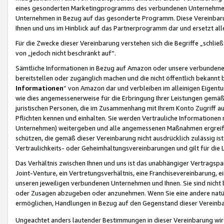
eines gesonderten Marketingprogramms des verbundenen Unternehmens
Unternehmen in Bezug auf das gesonderte Programm. Diese Vereinbarung
Ihnen und uns im Hinblick auf das Partnerprogramm dar und ersetzt al
Für die Zwecke dieser Vereinbarung verstehen sich die Begriffe „schließ
von „jedoch nicht beschränkt auf“.
Sämtliche Informationen in Bezug auf Amazon oder unsere verbunde
bereitstellen oder zugänglich machen und die nicht öffentlich bekannt bz
Informationen
“ von Amazon dar und verbleiben im alleinigen Eigent
wie dies angemessenerweise für die Erbringung Ihrer Leistungen gemäß d
juristischen Personen, die im Zusammenhang mit Ihrem Konto Zugriff au
Pflichten kennen und einhalten. Sie werden Vertrauliche Informationen 
Unternehmen) weitergeben und alle angemessenen Maßnahmen ergreifen
schützen, die gemäß dieser Vereinbarung nicht ausdrücklich zulässig is
Vertraulichkeits- oder Geheimhaltungsvereinbarungen und gilt für die
Das Verhältnis zwischen Ihnen und uns ist das unabhängiger Vertragspa
Joint-Venture, ein Vertretungsverhältnis, eine Franchisevereinbarung, 
unseren jeweiligen verbundenen Unternehmen und Ihnen. Sie sind ni
oder Zusagen abzugeben oder anzunehmen. Wenn Sie eine andere natürli
ermöglichen, Handlungen in Bezug auf den Gegenstand dieser Vereinbar
Ungeachtet anders lautender Bestimmungen in dieser Vereinbarung wird