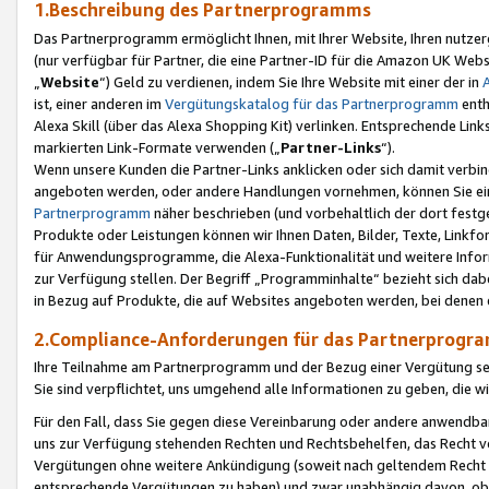
1.Beschreibung des Partnerprogramms
Das Partnerprogramm ermöglicht Ihnen, mit Ihrer Website, Ihren nutzer
(nur verfügbar für Partner, die eine Partner-ID für die Amazon UK We
„
Website
“) Geld zu verdienen, indem Sie Ihre Website mit einer der in
ist, einer anderen im
Vergütungskatalog für das Partnerprogramm
enth
Alexa Skill (über das Alexa Shopping Kit) verlinken. Entsprechende Lin
markierten Link-Formate verwenden („
Partner-Links
“).
Wenn unsere Kunden die Partner-Links anklicken oder sich damit verbi
angeboten werden, oder andere Handlungen vornehmen, können Sie eine
Partnerprogramm
näher beschrieben (und vorbehaltlich der dort festg
Produkte oder Leistungen können wir Ihnen Daten, Bilder, Texte, Linkfo
für Anwendungsprogramme, die Alexa-Funktionalität und weitere Inf
zur Verfügung stellen. Der Begriff „Programminhalte“ bezieht sich dabe
in Bezug auf Produkte, die auf Websites angeboten werden, bei denen 
2.Compliance-Anforderungen für das Partnerprog
Ihre Teilnahme am Partnerprogramm und der Bezug einer Vergütung setz
Sie sind verpflichtet, uns umgehend alle Informationen zu geben, die w
Für den Fall, dass Sie gegen diese Vereinbarung oder andere anwendba
uns zur Verfügung stehenden Rechten und Rechtsbehelfen, das Recht vo
Vergütungen ohne weitere Ankündigung (soweit nach geltendem Recht z
entsprechende Vergütungen zu haben) und zwar unabhängig davon, ob 