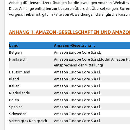
Anhang 4Datenschutzerklärungen für die jeweiligen Amazon-Websites
Diese Anhänge enthalten zur besseren Übersicht Übersetzungen. Sofe
vorgeschrieben ist, gilt im Falle von Abweichungen die englische Fass
ANHANG 1: AMAZON-GESELLSCHAFTEN UND AMAZO
Land
Amazon-Gesellschaft
Belgien
Amazon Europe Core S.à r.l.
Frankreich
Amazon Europe Core S.à r.l.(oder Amazon Fr
entsprechend der Mitteilung)
Deutschland
Amazon Europe Core S.à r.l.
Irland
Amazon Europe Core S.à r.l.
Italien
Amazon Europe Core S.à r.l.
Niederlande
Amazon Europe Core S.à r.l.
Polen
Amazon Europe Core S.à r.l.
Spanien
Amazon Europe Core S.à r.l.
Schweden
Amazon Europe Core S.à r.l.
Vereinigtes Königreich
Amazon Europe Core S.à r.l.