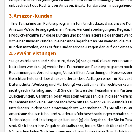
unbeschadet des Rechts von Amazon, Ersatz für darüber hinausgehen
3.Amazon-Kunden
Ihre Teilnahme am Partnerprogramm führt nicht dazu, dass unsere Kun
Amazon-Website angegebenen Preise, Verkaufsbedingungen, Regeln, Ri
Produktverkäufe für diese Kunden und können jederzeit geändert werde
sich einer unserer Kunden in einer Angelegenheit an Sie wenden, die 
Kunden mitteilen, dass er für Kundenservice-Fragen den auf der Ama
4.Gewährleistungen
Sie gewährleisten und sichern zu, dass (a) Sie gemäß dieser Vereinba
betreiben werden; (b) weder Ihre Teilnahme am Partnerprogramm noch d
Bestimmungen, Verordnungen, Vorschriften, Anordnungen, Konzessionen,
Gerichtsurteile und -beschlüsse oder andere Auflagen einer für Sie zu
Datenschutz, Werbung und Marketing) verstoßen; (c) Sie rechtswirksam 
nicht geschäftsfähig sind); (d) Sie den Nutzen der Teilnahme am Partne
Zusicherungen, Garantien oder Aussagen verlassen, die in dieser Verein
teilnehmen und keine Serviceangebote nutzen, wenn Sie US-Handelssa
unterliegen, in dem Sie Serviceangebote wahrnehmen; (f) Sie alle US
amerikanische Ausfuhr- und Wiederausfuhrbeschränkungen einhalten, 
Technologie und Leistungen gelten, und (g) die Angaben, die Sie im 
sind. Sie können Ihre Angaben aktualisieren, indem Sie sich über die 
Wir machen keine Zusicherungen und übernehmen keine Gewährleistun