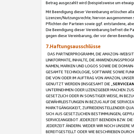
Betrag ausgezahlt wird (beispielsweise um etwai
Mit Beendigung dieser Vereinbarung erlöschen alle
Lizenzen/Nutzungsrechte; hiervon ausgenommen sind
Pflichten der Parteien sowie ggf. entstandene, ab
Die Beendigung dieser Vereinbarung befreit die P
gegen diese Vereinbarung, der vor deren Beendi
7.Haftungsausschlüsse
DAS PARTNERPROGRAMM, DIE AMAZON-WEBSITE,
LINKFORMATE, INHALTE, DIE ANWENDUNGSPRO
NAMEN, MARKEN UND LOGOS SOWIE DIE DOMAIN
GESAMTE TECHNOLOGIE, SOFTWARE SOWIE FUNKT
DIE VON ODER IM AUFTRAG VON AMAZON, UNS
GENUTZT WERDEN (INSGESAMT DIE „
SERVICEA
UNTERNEHMEN ODER LIZENZGEBER MACHEN ZUSI
GESETZLICH ODER IN SONSTIGER WEISE, IN BE
GEWÄHRLEISTUNGEN IN BEZUG AUF DIE SERVICE
MARKTGÄNGIGKEIT, ZUFRIEDENSTELLENDER QUA
SICH AUS GESETZLICHEN BESTIMMUNGEN, GEPFL
SERVICEANGEBOT JEDERZEIT BEENDEN BZW. DIE
JEDERZEIT ÄNDERN. WEDER WIR NOCH UNSERE 
BEREITGESTELLT ODER WIE BESCHRIEBEN DURC