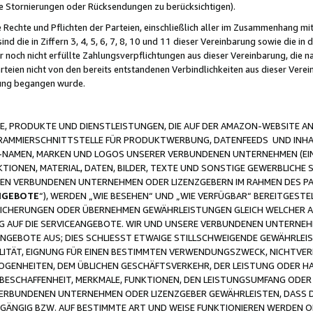
ge Stornierungen oder Rücksendungen zu berücksichtigen).
 Rechte und Pflichten der Parteien, einschließlich aller im Zusammenhang m
 die in Ziffern 3, 4, 5, 6, 7, 8, 10 und 11 dieser Vereinbarung sowie die in
er noch nicht erfüllte Zahlungsverpflichtungen aus dieser Vereinbarung, die
arteien nicht von den bereits entstandenen Verbindlichkeiten aus dieser Ver
gung begangen wurde.
 PRODUKTE UND DIENSTLEISTUNGEN, DIE AUF DER AMAZON-WEBSITE AN
GRAMMIERSCHNITTSTELLE FÜR PRODUKTWERBUNG, DATENFEEDS UND INH
-NAMEN, MARKEN UND LOGOS UNSERER VERBUNDENEN UNTERNEHMEN (EIN
IONEN, MATERIAL, DATEN, BILDER, TEXTE UND SONSTIGE GEWERBLICHE 
EREN VERBUNDENEN UNTERNEHMEN ODER LIZENZGEBERN IM RAHMEN DES 
NGEBOTE
“), WERDEN „WIE BESEHEN“ UND „WIE VERFÜGBAR“ BEREITGEST
CHERUNGEN ODER ÜBERNEHMEN GEWÄHRLEISTUNGEN GLEICH WELCHER AR
ZUG AUF DIE SERVICEANGEBOTE. WIR UND UNSERE VERBUNDENEN UNTERNEH
ANGEBOTE AUS; DIES SCHLIESST ETWAIGE STILLSCHWEIGENDE GEWÄHRLE
LITÄT, EIGNUNG FÜR EINEN BESTIMMTEN VERWENDUNGSZWECK, NICHTVER
OGENHEITEN, DEM ÜBLICHEN GESCHÄFTSVERKEHR, DER LEISTUNG ODER H
 BESCHAFFENHEIT, MERKMALE, FUNKTIONEN, DEN LEISTUNGSUMFANG ODER
VERBUNDENEN UNTERNEHMEN ODER LIZENZGEBER GEWÄHRLEISTEN, DASS D
HGÄNGIG BZW. AUF BESTIMMTE ART UND WEISE FUNKTIONIEREN WERDEN 