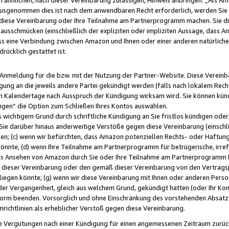
usgenommen dies ist nach dem anwendbaren Recht erforderlich, werden Sie 
f diese Vereinbarung oder Ihre Teilnahme am Partnerprogramm machen. Sie d
usschmücken (einschließlich der expliziten oder impliziten Aussage, dass A
 eine Verbindung zwischen Amazon und Ihnen oder einer anderen natürlichen 
rücklich gestattet ist.
r Anmeldung für die bzw. mit der Nutzung der Partner-Website. Diese Vereinb
gung an die jeweils andere Partei gekündigt werden (falls nach lokalem Rech
n Kalendertage nach Ausspruch der Kündigung wirksam wird. Sie können kündi
ngen“ die Option zum Schließen Ihres Kontos auswählen.
 wichtigem Grund durch schriftliche Kündigung an Sie fristlos kündigen oder I
 Sie darüber hinaus anderweitige Verstöße gegen diese Vereinbarung (einschli
ben; (c) wenn wir befürchten, dass Amazon potenziellen Rechts- oder Haftu
nnte; (d) wenn Ihre Teilnahme am Partnerprogramm für betrügerische, irref
das Ansehen von Amazon durch Sie oder Ihre Teilnahme am Partnerprogramm b
ieser Vereinbarung oder den gemäß dieser Vereinbarung von den Vertragspa
liegen könnte; (g) wenn wir diese Vereinbarung mit Ihnen oder anderen Perso
 der Vergangenheit, gleich aus welchem Grund, gekündigt hatten (oder Ihr Ko
rm beenden. Vorsorglich und ohne Einschränkung des vorstehenden Absatzes
richtlinien als erheblicher Verstoß gegen diese Vereinbarung.
e Vergütungen nach einer Kündigung für einen angemessenen Zeitraum zurückb