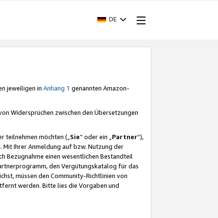
DE
en jeweiligen in
Anhang 1
genannten Amazon-
e von Widersprüchen zwischen den Übersetzungen
er teilnehmen möchten („
Sie
“ oder ein „
Partner
“),
. Mit Ihrer Anmeldung auf bzw. Nutzung der
durch Bezugnahme einen wesentlichen Bestandteil
 Partnerprogramm, den Vergütungskatalog für das
ichst, müssen den Community-Richtlinien von
fernt werden. Bitte lies die Vorgaben und