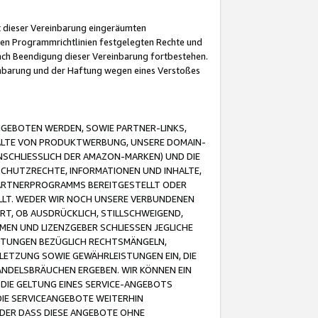
it dieser Vereinbarung eingeräumten
 den Programmrichtlinien festgelegten Rechte und
 nach Beendigung dieser Vereinbarung fortbestehen.
einbarung und der Haftung wegen eines Verstoßes
GEBOTEN WERDEN, SOWIE PARTNER-LINKS,
ALTE VON PRODUKTWERBUNG, UNSERE DOMAIN-
SCHLIESSLICH DER AMAZON-MARKEN) UND DIE
SCHUTZRECHTE, INFORMATIONEN UND INHALTE,
PARTNERPROGRAMMS BEREITGESTELLT ODER
ELLT. WEDER WIR NOCH UNSERE VERBUNDENEN
T, OB AUSDRÜCKLICH, STILLSCHWEIGEND,
MEN UND LIZENZGEBER SCHLIESSEN JEGLICHE
ISTUNGEN BEZÜGLICH RECHTSMÄNGELN,
LETZUNG SOWIE GEWÄHRLEISTUNGEN EIN, DIE
ANDELSBRÄUCHEN ERGEBEN. WIR KÖNNEN EIN
 DIE GELTUNG EINES SERVICE-ANGEBOTS
IE SERVICEANGEBOTE WEITERHIN
ODER DASS DIESE ANGEBOTE OHNE