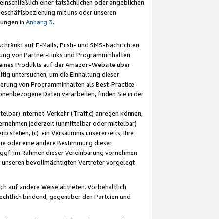
nschließlich einer tatsächlichen oder angeblichen
Geschäftsbeziehung mit uns oder unseren
mungen in
Anhang 3
.
schränkt auf E-Mails, Push- und SMS-Nachrichten.
ellung von Partner-Links und Programminhalten
 eines Produkts auf der Amazon-Website über
tig untersuchen, um die Einhaltung dieser
ntierung von Programminhalten als Best-Practice-
sonenbezogene Daten verarbeiten, finden Sie in der
telbar) Internet-Verkehr (Traffic) anregen können,
rnehmen jederzeit (unmittelbar oder mittelbar)
b stehen, (c) ein Versäumnis unsererseits, Ihre
fene oder eine andere Bestimmung dieser
r ggf. im Rahmen dieser Vereinbarung vornehmen
ch unseren bevollmächtigten Vertreter vorgelegt
ch auf andere Weise abtreten. Vorbehaltlich
rechtlich bindend, gegenüber den Parteien und