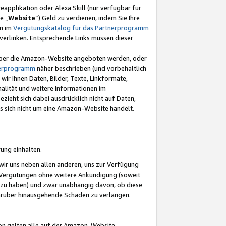
eapplikation oder Alexa Skill (nur verfügbar für
e „
Website
“) Geld zu verdienen, indem Sie Ihre
en im
Vergütungskatalog für das Partnerprogramm
t) verlinken. Entsprechende Links müssen dieser
e über die Amazon-Website angeboten werden, oder
nerprogramm
näher beschrieben (und vorbehaltlich
ir Ihnen Daten, Bilder, Texte, Linkformate,
alität und weitere Informationen im
zieht sich dabei ausdrücklich nicht auf Daten,
es sich nicht um eine Amazon-Website handelt.
rung einhalten.
ir uns neben allen anderen, uns zur Verfügung
n Vergütungen ohne weitere Ankündigung (soweit
 zu haben) und zwar unabhängig davon, ob diese
darüber hinausgehende Schäden zu verlangen.
on gelten alle auf der Amazon-Website