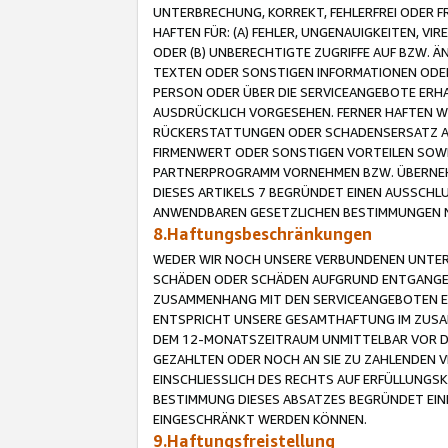
UNTERBRECHUNG, KORREKT, FEHLERFREI ODER 
HAFTEN FÜR: (A) FEHLER, UNGENAUIGKEITEN, 
ODER (B) UNBERECHTIGTE ZUGRIFFE AUF BZW. 
TEXTEN ODER SONSTIGEN INFORMATIONEN ODER 
PERSON ODER ÜBER DIE SERVICEANGEBOTE ERHA
AUSDRÜCKLICH VORGESEHEN. FERNER HAFTEN 
RÜCKERSTATTUNGEN ODER SCHADENSERSATZ AU
FIRMENWERT ODER SONSTIGEN VORTEILEN SOWIE
PARTNERPROGRAMM VORNEHMEN BZW. ÜBERNEHM
DIESES ARTIKELS 7 BEGRÜNDET EINEN AUSSCH
ANWENDBAREN GESETZLICHEN BESTIMMUNGEN 
8.Haftungsbeschränkungen
WEDER WIR NOCH UNSERE VERBUNDENEN UNTERN
SCHÄDEN ODER SCHÄDEN AUFGRUND ENTGANGENE
ZUSAMMENHANG MIT DEN SERVICEANGEBOTEN EN
ENTSPRICHT UNSERE GESAMTHAFTUNG IM ZUSAM
DEM 12-MONATSZEITRAUM UNMITTELBAR VOR DE
GEZAHLTEN ODER NOCH AN SIE ZU ZAHLENDEN V
EINSCHLIESSLICH DES RECHTS AUF ERFÜLLUNGS
BESTIMMUNG DIESES ABSATZES BEGRÜNDET EI
EINGESCHRÄNKT WERDEN KÖNNEN.
9.Haftungsfreistellung