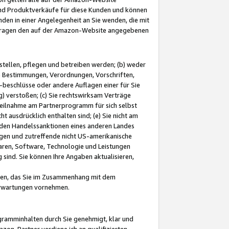
und Produktverkäufe für diese Kunden und können
nden in einer Angelegenheit an Sie wenden, die mit
e-Fragen den auf der Amazon-Website angegebenen
stellen, pflegen und betreiben werden; (b) weder
e Bestimmungen, Verordnungen, Vorschriften,
-beschlüsse oder andere Auflagen einer für Sie
 verstoßen; (c) Sie rechtswirksam Verträge
r Teilnahme am Partnerprogramm für sich selbst
t ausdrücklich enthalten sind; (e) Sie nicht am
den Handelssanktionen eines anderen Landes
gen und zutreffende nicht US-amerikanische
ren, Software, Technologie und Leistungen
sind. Sie können Ihre Angaben aktualisieren,
men, das Sie im Zusammenhang mit dem
 Erwartungen vornehmen.
ogramminhalten durch Sie genehmigt, klar und
zon-Partner verdiene ich an qualifizierten