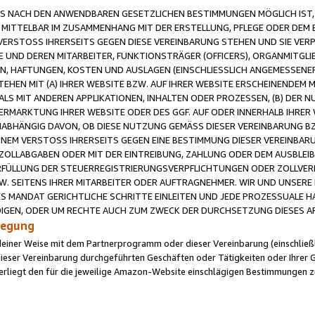
 NACH DEN ANWENDBAREN GESETZLICHEN BESTIMMUNGEN MÖGLICH IST, S
MITTELBAR IM ZUSAMMENHANG MIT DER ERSTELLUNG, PFLEGE ODER DEM BE
ERSTOSS IHRERSEITS GEGEN DIESE VEREINBARUNG STEHEN UND SIE VERP
UND DEREN MITARBEITER, FUNKTIONSTRÄGER (OFFICERS), ORGANMITGLI
N, HAFTUNGEN, KOSTEN UND AUSLAGEN (EINSCHLIESSLICH ANGEMESSENE
HEN MIT (A) IHRER WEBSITE BZW. AUF IHRER WEBSITE ERSCHEINENDEM M
LS MIT ANDEREN APPLIKATIONEN, INHALTEN ODER PROZESSEN, (B) DER 
RMARKTUNG IHRER WEBSITE ODER DES GGF. AUF ODER INNERHALB IHRER W
ABHÄNGIG DAVON, OB DIESE NUTZUNG GEMÄSS DIESER VEREINBARUNG B
EINEM VERSTOSS IHRERSEITS GEGEN EINE BESTIMMUNG DIESER VEREINBARU
D ZOLLABGABEN ODER MIT DER EINTREIBUNG, ZAHLUNG ODER DEM AUSBLEI
FÜLLUNG DER STEUERREGISTRIERUNGSVERPFLICHTUNGEN ODER ZOLLVERPF
W. SEITENS IHRER MITARBEITER ODER AUFTRAGNEHMER. WIR UND UNSERE
ES MANDAT GERICHTLICHE SCHRITTE EINLEITEN UND JEDE PROZESSUALE 
GEN, ODER UM RECHTE AUCH ZUM ZWECK DER DURCHSETZUNG DIESES AR
ilegung
endeiner Weise mit dem Partnerprogramm oder dieser Vereinbarung (einschließl
ieser Vereinbarung durchgeführten Geschäften oder Tätigkeiten oder Ihrer 
iegt den für die jeweilige Amazon-Website einschlägigen Bestimmungen z