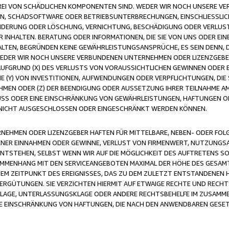
FREI VON SCHÄDLICHEN KOMPONENTEN SIND. WEDER WIR NOCH UNSERE 
VIREN, SCHADSOFTWARE ODER BETRIEBSUNTERBRECHUNGEN, EINSCHLIESSL
ÄNDERUNG ODER LÖSCHUNG, VERNICHTUNG, BESCHÄDIGUNG ODER VERLUST 
INHALTEN. BERATUNG ODER INFORMATIONEN, DIE SIE VON UNS ODER EIN
LTEN, BEGRÜNDEN KEINE GEWÄHRLEISTUNGSANSPRÜCHE, ES SEIN DENN, DI
WEDER WIR NOCH UNSERE VERBUNDENEN UNTERNEHMEN ODER LIZENZGEBE
FGRUND (X) DES VERLUSTS VON VORAUSSICHTLICHEN GEWINNEN ODER 
 (Y) VON INVESTITIONEN, AUFWENDUNGEN ODER VERPFLICHTUNGEN, DIE 
EN ODER (Z) DER BEENDIGUNG ODER AUSSETZUNG IHRER TEILNAHME A
LUSS ODER EINE EINSCHRÄNKUNG VON GEWÄHRLEISTUNGEN, HAFTUNGEN O
NICHT AUSGESCHLOSSEN ODER EINGESCHRÄNKT WERDEN KÖNNEN.
EHMEN ODER LIZENZGEBER HAFTEN FÜR MITTELBARE, NEBEN- ODER FOL
R EINNAHMEN ODER GEWINNE, VERLUST VON FIRMENWERT, NUTZUNGSAU
TSTEHEN, SELBST WENN WIR AUF DIE MÖGLICHKEIT DES AUFTRETENS S
MENHANG MIT DEN SERVICEANGEBOTEN MAXIMAL DER HÖHE DES GESAMT
M ZEITPUNKT DES EREIGNISSES, DAS ZU DEM ZULETZT ENTSTANDENEN 
ERGÜTUNGEN. SIE VERZICHTEN HIERMIT AUF ETWAIGE RECHTE UND RECHT
KLAGE, UNTERLASSUNGSKLAGE ODER ANDERE RECHTSBEHELFE IM ZUSAMME
NE EINSCHRÄNKUNG VON HAFTUNGEN, DIE NACH DEN ANWENDBAREN GESE