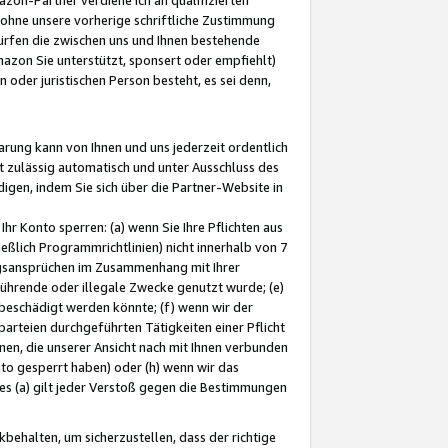
ohne unsere vorherige schriftliche Zustimmung
ürfen die zwischen uns und Ihnen bestehende
mazon Sie unterstützt, sponsert oder empfiehlt)
oder juristischen Person besteht, es sei denn,
arung kann von Ihnen und uns jederzeit ordentlich
t zulässig automatisch und unter Ausschluss des
gen, indem Sie sich über die Partner-Website in
hr Konto sperren: (a) wenn Sie Ihre Pflichten aus
eßlich Programmrichtlinien) nicht innerhalb von 7
ngsansprüchen im Zusammenhang mit Ihrer
ührende oder illegale Zwecke genutzt wurde; (e)
eschädigt werden könnte; (f) wenn wir der
rteien durchgeführten Tätigkeiten einer Pflicht
nen, die unserer Ansicht nach mit Ihnen verbunden
nto gesperrt haben) oder (h) wenn wir das
 (a) gilt jeder Verstoß gegen die Bestimmungen
ehalten, um sicherzustellen, dass der richtige