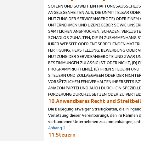
SOFERN UND SOWEIT EIN HAFTUNGSAUSSCHLUSS
ANGELEGENHEITEN AUS, DIE UNMITTELBAR ODER 
NUTZUNG DER SERVICEANGEBOTE) ODER EINEM V
UNTERNEHMEN UND LIZENZGEBER SOWIE UNSERE 
SÄMTLICHEN ANSPRÜCHEN, SCHÄDEN, VERLUSTE
SCHADLOS ZUHALTEN, DIE IM ZUSAMMENHANG STE
IHRER WEBSITE ODER ENTSPRECHENDEN MATERIA
FERTIGUNG, HERSTELLUNG, BEWERBUNG ODER VE
NUTZUNG DER SERVICEANGEBOTE UND ZWAR UN
BESTIMMUNGEN ZULÄSSIG IST ODER NICHT, (D) 
PROGRAMMRICHTLINIE), (E) IHREN STEUERN UN
STEUERN UND ZOLLABGABEN ODER DER NICHTER
VORSÄTZLICHEM FEHLVERHALTEN IHRERSEITS BZ
AMAZON PARTEI UND AUCH DURCH EIN SPEZIELL
FORDERUNG DURCHZUSETZEN ODER ZU VERTEIDI
10.Anwendbares Recht und Streitbe
Die Beilegung etwaiger Streitigkeiten, die in irg
Verletzung dieser Vereinbarung), den im Rahmen d
verbundenen Unternehmen zusammenhängen, unterl
Anhang 2
.
11.Steuern