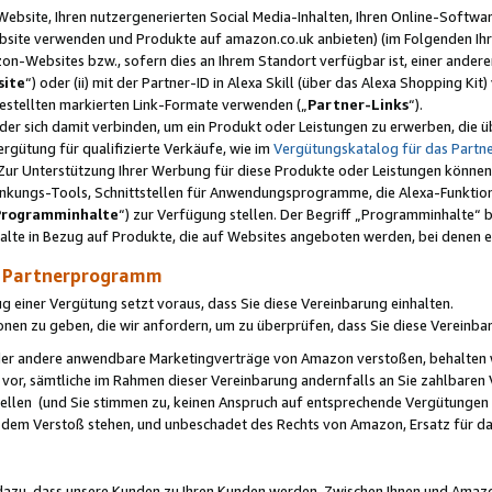
ebsite, Ihren nutzergenerierten Social Media-Inhalten, Ihren Online-Softwar
ebsite verwenden und Produkte auf amazon.co.uk anbieten) (im Folgenden Ihr
-Websites bzw., sofern dies an Ihrem Standort verfügbar ist, einer ander
ite
“) oder (ii) mit der Partner-ID in Alexa Skill (über das Alexa Shopping Ki
estellten markierten Link-Formate verwenden („
Partner-Links
“).
oder sich damit verbinden, um ein Produkt oder Leistungen zu erwerben, di
gütung für qualifizierte Verkäufe, wie im
Vergütungskatalog für das Part
Zur Unterstützung Ihrer Werbung für diese Produkte oder Leistungen können w
linkungs-Tools, Schnittstellen für Anwendungsprogramme, die Alexa-Funktion
Programminhalte
“) zur Verfügung stellen. Der Begriff „Programminhalte“ be
halte in Bezug auf Produkte, die auf Websites angeboten werden, bei denen 
as Partnerprogramm
einer Vergütung setzt voraus, dass Sie diese Vereinbarung einhalten.
ionen zu geben, die wir anfordern, um zu überprüfen, dass Sie diese Vereinba
oder andere anwendbare Marketingverträge von Amazon verstoßen, behalten w
 vor, sämtliche im Rahmen dieser Vereinbarung andernfalls an Sie zahlbare
tellen (und Sie stimmen zu, keinen Anspruch auf entsprechende Vergütungen
 dem Verstoß stehen, und unbeschadet des Rechts von Amazon, Ersatz für 
azu, dass unsere Kunden zu Ihren Kunden werden. Zwischen Ihnen und Amaz