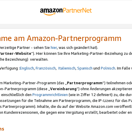
nahme am Amazon-Partnerprogramm
rzeitige Partner - sehen Sie
hier
, was sich geändert hat).
Partner-Website
“). Hier können Sie Ihre Marketing-Partner-Beziehung zu d
iche Bezeichnung) verwalten.
Verfügung :
Englisch
,
Französisch
,
Italienisch
,
Spanisch
und
Polnisch
. Im Fall
erem Marketing-Partner-Programm (das „
Partnerprogramm
“) teilnehmen od
on-Partnerprogramm (diese „
Vereinbarung
“) ohne Änderungen akzeptieren
 einschließlich den
Programmrichtlinien
(wie in Ziffer 12 definiert) zu, die 
raussetzungen für die Teilnahme am Partnerprogramm, die IP-Lizenz für das
s Partnerprogramm). Inhalte, die du auf der Website Amazon.com veröffentl
n Kundenrezensionen, die gegen eine Vergütung erstellt, bearbeitet oder ent
mms