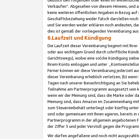
Verkäufen“. Abgesehen von diesem Hinweis, und a
keine weiteren öffentlichen Angaben in Bezug au
Geschäftsbeziehung weder falsch darstellen noch a
und Sie werden weder erklären noch andeuten, dass
dies ist gemäß der vorliegenden Vereinbarung ausd
6.Laufzeit und Kündigung
Die Laufzeit dieser Vereinbarung beginnt mit Ihre
oder aus wichtigem Grund durch schriftliche Kündi
Gerichtswegs), wobei eine solche Kündigung siebe
Ihrem Konto einloggen und unter „Kontoeinstellu
Ferner können wir diese Vereinbarung jederzeit aus
dieser Vereinbarung erheblich verletzen; (b) wenn
Tagen nach unserer Benachrichtigung an Sie behe
Teilnahme am Partnerprogramm ausgesetzt sein kö
wenn wir der Meinung sind, dass die Marke oder 
Meinung sind, dass Amazon im Zusammenhang mit d
zum Steuereinbehalt unterliegt oder künftig unter
sind oder gemeinsam mit Ihnen agieren, bereits in
Partnerprogramm in der allgemein angebotenen Fo
der Ziffer 5 und jeder Verstoß gegen die Programm
Wir dürfen angefallene und noch nicht ausgezahlt