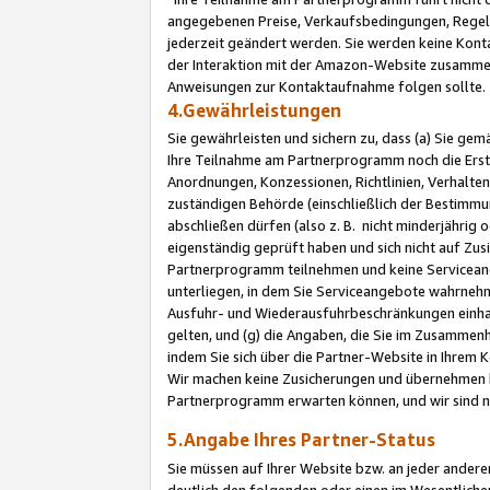
angegebenen Preise, Verkaufsbedingungen, Regeln
jederzeit geändert werden. Sie werden keine Konta
der Interaktion mit der Amazon-Website zusamme
Anweisungen zur Kontaktaufnahme folgen sollte.
4.Gewährleistungen
Sie gewährleisten und sichern zu, dass (a) Sie g
Ihre Teilnahme am Partnerprogramm noch die Erst
Anordnungen, Konzessionen, Richtlinien, Verhalten
zuständigen Behörde (einschließlich der Bestimmu
abschließen dürfen (also z. B. nicht minderjährig
eigenständig geprüft haben und sich nicht auf Zusi
Partnerprogramm teilnehmen und keine Servicean
unterliegen, in dem Sie Serviceangebote wahrneh
Ausfuhr- und Wiederausfuhrbeschränkungen einhal
gelten, und (g) die Angaben, die Sie im Zusammen
indem Sie sich über die Partner-Website in Ihrem
Wir machen keine Zusicherungen und übernehmen 
Partnerprogramm erwarten können, und wir sind n
5.Angabe Ihres Partner-Status
Sie müssen auf Ihrer Website bzw. an jeder ander
deutlich den folgenden oder einen im Wesentlichen