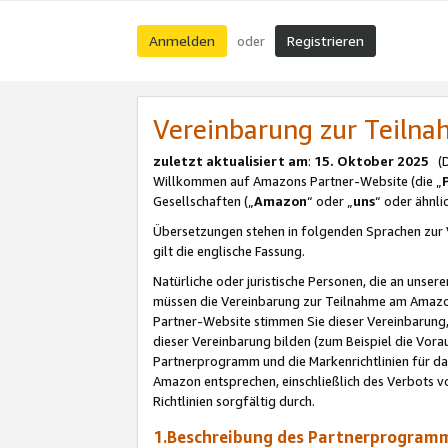
Anmelden
Registrieren
oder
Vereinbarung zur Teil
zuletzt aktualisiert am
:
15. Oktober 2025
(De
Willkommen auf Amazons Partner-Website (die „
Gesellschaften („
Amazon
“ oder „
uns
“ oder ähnl
Übersetzungen stehen in folgenden Sprachen zur 
gilt die englische Fassung.
Natürliche oder juristische Personen, die an uns
müssen die Vereinbarung zur Teilnahme am Amaz
Partner-Website stimmen Sie dieser Vereinbarung,
dieser Vereinbarung bilden (zum Beispiel die Vo
Partnerprogramm und die Markenrichtlinien für da
Amazon entsprechen, einschließlich des Verbots vo
Richtlinien sorgfältig durch.
1.Beschreibung des Partnerprogra