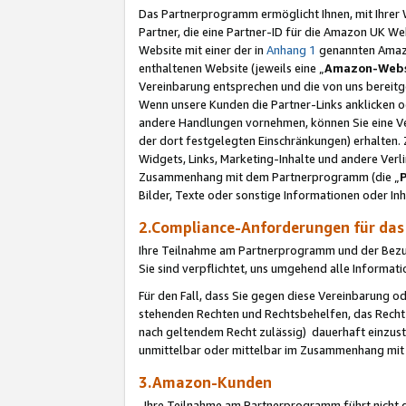
Das Partnerprogramm ermöglicht Ihnen, mit Ihrer W
Partner, die eine Partner-ID für die Amazon UK W
Website mit einer der in
Anhang 1
genannten Amazon
enthaltenen Website (jeweils eine „
Amazon-Webs
Vereinbarung entsprechen und die von uns bereitg
Wenn unsere Kunden die Partner-Links anklicken 
andere Handlungen vornehmen, können Sie eine Ver
der dort festgelegten Einschränkungen) erhalten. 
Widgets, Links, Marketing-Inhalte und andere Ver
Zusammenhang mit dem Partnerprogramm (die „
Bilder, Texte oder sonstige Informationen oder In
2.Compliance-Anforderungen für d
Ihre Teilnahme am Partnerprogramm und der Bezug 
Sie sind verpflichtet, uns umgehend alle Informat
Für den Fall, dass Sie gegen diese Vereinbarung 
stehenden Rechten und Rechtsbehelfen, das Recht
nach geltendem Recht zulässig) dauerhaft einzus
unmittelbar oder mittelbar im Zusammenhang mit
3.Amazon-Kunden
Ihre Teilnahme am Partnerprogramm führt nicht d