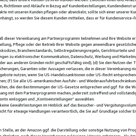
, Richtlinien und Abläufe in Bezug auf Kundenbestellungen, Kundendienst 
kte mit unseren Kunden pflegen oder abwickeln; sollte sich einer unserer Ku
nhängt, so werden Sie diesem Kunden mitteilen, dass er für Kundenservic
emäß dieser Vereinbarung am Partnerprogramm teilnehmen und Ihre Website er
ellung, Pflege oder der Betrieb Ihrer Website gegen anwendbare gesetzlich
skodizes, Branchenstandards, Selbstregulierungsregeln, Gerichtsurteile und 
ngen zu elektronischer Kommunikation, Datenschutz, Werbung und Marketing)
 oder aus anderen Gründen nicht geschäftsfähig sind); (d) Sie den Nutzen de
cherungen, Garantien oder Aussagen verlassen, die in dieser Vereinbarung nich
gebote nutzen, wenn Sie US-Handelssanktionen oder US-Recht entsprechen
men; (f) Sie alle US-amerikanischen Ausfuhr- und Wiederausfuhrbeschränkun
ten, die den Bestimmungen der US-Gesetze entsprechen und ggf. für die Wa
hang mit dem Partnerprogramm machen, jederzeit zutreffend und vollständig 
 Konto einloggen und „Kontoeinstellungen“ auswählen.
keine Gewährleistungen im Hinblick auf das Besucher- und Vergütungsvolu
icht für etwaige Handlungen verantwortlich, die Sie auf Grundlage solcher
en Stelle, an der Amazon ggf. die Darstellung oder sonstige Nutzung von Pr
 ähnlichen, nach dieser Vereinbarung zulässigen, Hinweis anbringen: „Als Ama