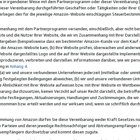
e in irgendeiner Weise mit dem Partnerprogramm oder dieser Vereinbarung (ei
ieser Vereinbarung durchgeführten Geschäften oder Tätigkeiten oder Ihrer 
liegen den für die jeweilige Amazon-Website einschlägigen Steuerbestim
mmenhang mit dem Partnerprogramm versenden, einschließlich, aber nicht be
site und die Nutzer Ihrer Website, die wir im Zusammenhang mit Ihrer Darst
itergeben (beispielsweise dass ein bestimmter Amazon-Kunde vor dem Kauf
uf die Amazon-Website kam, (b) Ihre Website prüfen, überwachen und anderwei
r Website dargestelltes Logo und die auf Ihrer Website dargestellte Impleme
reproduzieren, verbreiten und darstellen. Informationen darüber, wie wir per
ng in
Anhang 4
.
 (a) wir und unsere verbundenen Unternehmen jederzeit (mittelbar oder unmit
ng festgelegten Bedingungen abweichen, (b) wir und unsere verbundenen Unte
 Ähnlichkeit mit Ihrer Website aufweisen bzw. mit Ihrer Website im Wettbewer
barung durchzusetzen, keinen Verzicht auf unser Recht darstellt, die betrof
liche Festlegungen, Aktualisierungen, Handlungen und Zustimmungen, die wi
enommen bzw. erteilt werden und nur wirksam sind, wenn sie schriftlich dur
stimmung von Amazon dürfen Sie diese Vereinbarung weder Kraft Gesetzes no
die Parteien und deren jeweilige Rechtsnachfolger und Abtretungsempfänger 
ngsempfängern durchsetzbar und kommt diesen zugute.