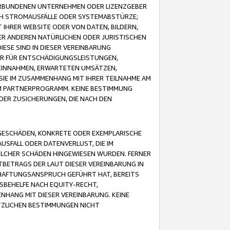
VERBUNDENEN UNTERNEHMEN ODER LIZENZGEBER
ICH STROMAUSFÄLLE ODER SYSTEMABSTÜRZE;
IHRER WEBSITE ODER VON DATEN, BILDERN,
ER ANDEREN NATÜRLICHEN ODER JURISTISCHEN
ESE SIND IN DIESER VEREINBARUNG
R FÜR ENTSCHÄDIGUNGSLEISTUNGEN,
EINNAHMEN, ERWARTETEN UMSÄTZEN,
SIE IM ZUSAMMENHANG MIT IHRER TEILNAHME AM
M PARTNERPROGRAMM. KEINE BESTIMMUNG
DER ZUSICHERUNGEN, DIE NACH DEN
GESCHÄDEN, KONKRETE ODER EXEMPLARISCHE
SFALL ODER DATENVERLUST, DIE IM
OLCHER SCHÄDEN HINGEWIESEN WURDEN. FERNER
BETRAGS DER LAUT DIESER VEREINBARUNG IN
HAFTUNGSANSPRUCH GEFÜHRT HAT, BEREITS
SBEHELFE NACH EQUITY-RECHT,
NHANG MIT DIESER VEREINBARUNG. KEINE
TZLICHEN BESTIMMUNGEN NICHT