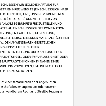
CHLIESSEN WIR JEGLICHE HAFTUNG FÜR
TRIEB IHRER WEBSITE (EINSCHLIESSLICH IHRER
FLICHTEN SICH, UNS, UNSERE VERBUNDENEN
EDER (DIRECTORS) UND VERTRETER VON
R ANWALTSGEBÜHREN) FREIZUSTELLEN UND
ATERIAL, EINSCHLIESSLICH DER KOMBINATION
NUTZUNG, ENTWICKLUNG, GESTALTUNG,
EBSEITE ERSCHEINENDEN MATERIALS, (C) IHRER
ZW. DEN ANWENDBAREN GESETZLICHEN
NG (EINSCHLIESSLICH EINER
BEN DER EINTREIBUNG ODER ZAHLUNG IHRER
LICHTUNGEN, ODER (F) FAHRLÄSSIGKEIT ODER
 BEAUFTRAGTEN KÖNNEN IM NAMEN EINER
HANDLUNG VORNEHMEN, UM EINE RECHTLICHE
TIKELS ZU SCHÜTZEN.
ich einer tatsächlichen oder angeblichen
Geschäftsbeziehung mit uns oder unseren
u anwendbarem Recht und Streitbeilegung in