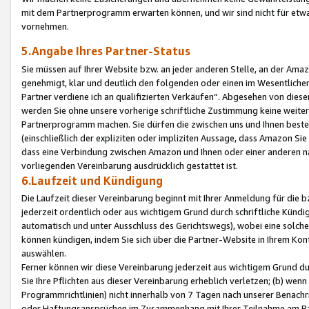
mit dem Partnerprogramm erwarten können, und wir sind nicht für etwa
vornehmen.
5.Angabe Ihres Partner-Status
Sie müssen auf Ihrer Website bzw. an jeder anderen Stelle, an der Am
genehmigt, klar und deutlich den folgenden oder einen im Wesentlichen
Partner verdiene ich an qualifizierten Verkäufen“. Abgesehen von die
werden Sie ohne unsere vorherige schriftliche Zustimmung keine weite
Partnerprogramm machen. Sie dürfen die zwischen uns und Ihnen best
(einschließlich der expliziten oder impliziten Aussage, dass Amazon Si
dass eine Verbindung zwischen Amazon und Ihnen oder einer anderen natü
vorliegenden Vereinbarung ausdrücklich gestattet ist.
6.Laufzeit und Kündigung
Die Laufzeit dieser Vereinbarung beginnt mit Ihrer Anmeldung für die 
jederzeit ordentlich oder aus wichtigem Grund durch schriftliche Kündi
automatisch und unter Ausschluss des Gerichtswegs), wobei eine solch
können kündigen, indem Sie sich über die Partner-Website in Ihrem Ko
auswählen.
Ferner können wir diese Vereinbarung jederzeit aus wichtigem Grund dur
Sie Ihre Pflichten aus dieser Vereinbarung erheblich verletzen; (b) wen
Programmrichtlinien) nicht innerhalb von 7 Tagen nach unserer Benachr
oder Haftungsansprüchen im Zusammenhang mit Ihrer Teilnahme am Pa