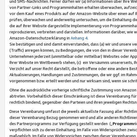
und SMS-Nachrichten. Ferner dürfen wir (a) Informationen über Ihre We
von Partner-Links und Programminhalten erhalten überwachen, aufzei
vor dem Kauf eines Produkts auf der Amazon-Website über einen auf Ih
prüfen, überwachen und anderweitig untersuchen, um die Einhaltung dies
die auf Ihrer Website dargestellte Implementierung von Programminhalt
reproduzieren, verbreiten und darstellen. Informationen darüber, wie w
Amazon-Datenschutzerklärung in
Anhang 4
.
Sie bestätigen und sind damit einverstanden, dass (a) wir und unsere 
(Traffic) anregen können, zu Bedingungen, die von den in dieser Vere
Unternehmen jederzeit (unmittelbar oder mittelbar) Websites oder Appl
Ihrer Website im Wettbewerb stehen, (c) ein Versäumnis unsererseits, I
Verzicht auf unser Recht darstellt, die betroffene oder eine andere B
Aktualisierungen, Handlungen und Zustimmungen, die wir ggf. im Rahme
vorgenommen bzw. erteilt werden und nur wirksam sind, wenn sie schri
Ohne die ausdrückliche vorherige schriftliche Zustimmung von Amazon
abtreten. Vorbehaltlich dieser Einschränkung ist diese Vereinbarung f
rechtlich bindend, gegenüber den Parteien und ihren jeweiligen Rech
Diese Vereinbarung umfasst die jeweils aktuellste Fassung aller Richtli
dieser Vereinbarung Bezug genommen wird und alle anderen Richtlinie
des Partnerprogramms zur Verfügung gestellt werden („
Programmric
verpflichten sich zu deren Einhaltung. Im Falle von Widersprüchen zwi
maßgeblich. Im Falle von Widersprüchen zwischen dieser Vereinbarun