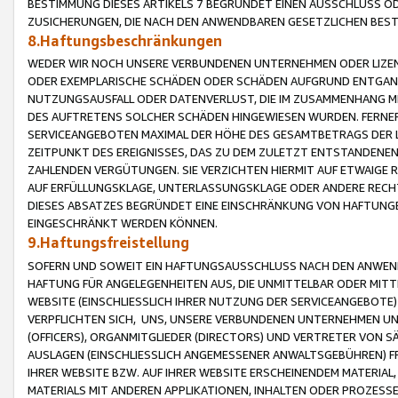
BESTIMMUNG DIESES ARTIKELS 7 BEGRÜNDET EINEN AUSSCHLUSS 
ZUSICHERUNGEN, DIE NACH DEN ANWENDBAREN GESETZLICHEN BE
8.Haftungsbeschränkungen
WEDER WIR NOCH UNSERE VERBUNDENEN UNTERNEHMEN ODER LIZEN
ODER EXEMPLARISCHE SCHÄDEN ODER SCHÄDEN AUFGRUND ENTGANG
NUTZUNGSAUSFALL ODER DATENVERLUST, DIE IM ZUSAMMENHANG MI
DES AUFTRETENS SOLCHER SCHÄDEN HINGEWIESEN WURDEN. FERN
SERVICEANGEBOTEN MAXIMAL DER HÖHE DES GESAMTBETRAGS DER 
ZEITPUNKT DES EREIGNISSES, DAS ZU DEM ZULETZT ENTSTANDENE
ZAHLENDEN VERGÜTUNGEN. SIE VERZICHTEN HIERMIT AUF ETWAIGE 
AUF ERFÜLLUNGSKLAGE, UNTERLASSUNGSKLAGE ODER ANDERE RECHT
DIESES ABSATZES BEGRÜNDET EINE EINSCHRÄNKUNG VON HAFTUNG
EINGESCHRÄNKT WERDEN KÖNNEN.
9.Haftungsfreistellung
SOFERN UND SOWEIT EIN HAFTUNGSAUSSCHLUSS NACH DEN ANWENDB
HAFTUNG FÜR ANGELEGENHEITEN AUS, DIE UNMITTELBAR ODER MITT
WEBSITE (EINSCHLIESSLICH IHRER NUTZUNG DER SERVICEANGEBOTE)
VERPFLICHTEN SICH, UNS, UNSERE VERBUNDENEN UNTERNEHMEN UN
(OFFICERS), ORGANMITGLIEDER (DIRECTORS) UND VERTRETER VON 
AUSLAGEN (EINSCHLIESSLICH ANGEMESSENER ANWALTSGEBÜHREN) FR
IHRER WEBSITE BZW. AUF IHRER WEBSITE ERSCHEINENDEM MATERIAL
MATERIALS MIT ANDEREN APPLIKATIONEN, INHALTEN ODER PROZESSE