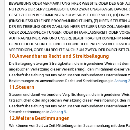
BEWERBUNG ODER VERMARKTUNG IHRER WEBSITE ODER DES GGF. AUF 
NUTZUNG DER SERVICEANGEBOTE UND ZWAR UNABHÄNGIG DAVON, O
GESETZLICHEN BESTIMMUNGEN ZULÄSSIG IST ODER NICHT, (D) EINE
(EINSCHLIESSLICH EINER PROGRAMMRICHTLINIE), (E) IHREN STEUER
DER EINTREIBUNG ODER ZAHLUNG IHRER STEUERN UND ZOLLABGAB
ODER ZOLLVERPFLICHTUNGEN, ODER (F) FAHRLÄSSIGKEIT ODER VORS
AUFTRAGNEHMER. WIR UND UNSERE BEAUFTRAGTEN KÖNNEN IM NAME
GERICHTLICHE SCHRITTE EINLEITEN UND JEDE PROZESSUALE HAND
VERTEIDIGEN, ODER UM RECHTE AUCH ZUM ZWECK DER DURCHSETZU
10.Anwendbares Recht und Streitbeilegung
Die Beilegung etwaiger Streitigkeiten, die in irgendeiner Weise mit de
angeblichen Verletzung dieser Vereinbarung), den im Rahmen dieser Ve
Geschäftsbeziehung mit uns oder unseren verbundenen Unternehmen zu
Bestimmungen zu anwendbarem Recht und Streitbeilegung in
Anhang 
11.Steuern
Steuern und damit verbundene Verpflichtungen, die in irgendeiner Wei
tatsächlichen oder angeblichen Verletzung dieser Vereinbarung), den 
Geschäftsbeziehung mit uns oder unseren verbundenen Unternehmen z
Steuerbestimmungen in
Anhang 3
.
12.Weitere Bestimmungen
Wir können von Zeit zu Zeit Mitteilungen im Zusammenhang mit dem Par