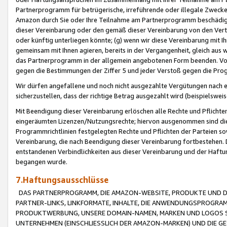
Partnerprogramm für betrügerische, irreführende oder illegale Zwecke
Amazon durch Sie oder Ihre Teilnahme am Partnerprogramm beschädig
dieser Vereinbarung oder den gemäß dieser Vereinbarung von den Vertr
oder künftig unterliegen könnte; (g) wenn wir diese Vereinbarung mit I
gemeinsam mit Ihnen agieren, bereits in der Vergangenheit, gleich aus
das Partnerprogramm in der allgemein angebotenen Form beenden. Vors
gegen die Bestimmungen der Ziffer 5 und jeder Verstoß gegen die Prog
Wir dürfen angefallene und noch nicht ausgezahlte Vergütungen nach 
sicherzustellen, dass der richtige Betrag ausgezahlt wird (beispielsw
Mit Beendigung dieser Vereinbarung erlöschen alle Rechte und Pflichte
eingeräumten Lizenzen/Nutzungsrechte; hiervon ausgenommen sind die in 
Programmrichtlinien festgelegten Rechte und Pflichten der Parteien sow
Vereinbarung, die nach Beendigung dieser Vereinbarung fortbestehen. D
entstandenen Verbindlichkeiten aus dieser Vereinbarung und der Haft
begangen wurde.
7.Haftungsausschlüsse
DAS PARTNERPROGRAMM, DIE AMAZON-WEBSITE, PRODUKTE UND DI
PARTNER-LINKS, LINKFORMATE, INHALTE, DIE ANWENDUNGSPROGR
PRODUKTWERBUNG, UNSERE DOMAIN-NAMEN, MARKEN UND LOGOS S
UNTERNEHMEN (EINSCHLIESSLICH DER AMAZON-MARKEN) UND DIE GE