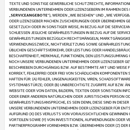
TEXTE UND SONSTIGE GEWERBLICHE SCHUTZRECHTE, INFORMATIONE
VERBUNDENEN UNTERNEHMEN ODER LIZENZGEBERN IM RAHMEN DES
„
SERVICEANGEBOTE
“), WERDEN „WIE BESEHEN“ UND „WIE VERFÜ
ODER LIZENZGEBER MACHEN ZUSICHERUNGEN ODER ÜBERNEHMEN GEW
GESETZLICH ODER IN SONSTIGER WEISE, IN BEZUG AUF DIE SERVI
SCHLIESSEN JEGLICHE GEWÄHRLEISTUNGEN IN BEZUG AUF DIE SERVI
GEWÄHRLEISTUNGEN BEZÜGLICH RECHTSMÄNGELN, MARKTGÄNGIGKEIT
VERWENDUNGSZWECK, NICHTVERLETZUNG SOWIE GEWÄHRLEISTUNGEN 
ÜBLICHEN GESCHÄFTSVERKEHR, DER LEISTUNG ODER HANDELSBRÄUCH
BESCHAFFENHEIT, MERKMALE, FUNKTIONEN, DEN LEISTUNGSUMFANG 
NOCH UNSERE VERBUNDENEN UNTERNEHMEN ODER LIZENZGEBER GEWÄ
BESCHRIEBEN DURCHGÄNGIG BZW. AUF BESTIMMTE ART UND WEISE
KORREKT, FEHLERFREI ODER FREI VON SCHÄDLICHEN KOMPONENTEN
HAFTEN FÜR: (A) FEHLER, UNGENAUIGKEITEN, VIREN, SCHADSOFTW
SYSTEMABSTÜRZE; ODER (B) UNBERECHTIGTE ZUGRIFFE AUF BZW. 
WEBSITE ODER VON DATEN, BILDERN, TEXTEN ODER SONSTIGEN INF
ODER EINER ANDEREN NATÜRLICHEN ODER JURISTISCHEN PERSON OD
GEWÄHRLEISTUNGSANSPRÜCHE, ES SEIN DENN, DIESE SIND IN DIES
UNSERE VERBUNDENEN UNTERNEHMEN ODER LIZENZGEBER FÜR EN
AUFGRUND (X) DES VERLUSTS VON VORAUSSICHTLICHEN GEWINNEN
VORTEILEN SOWIE (Y) VON INVESTITIONEN, AUFWENDUNGEN ODER VE
PARTNERPROGRAMM VORNEHMEN BZW. ÜBERNEHMEN ODER (Z) DER 