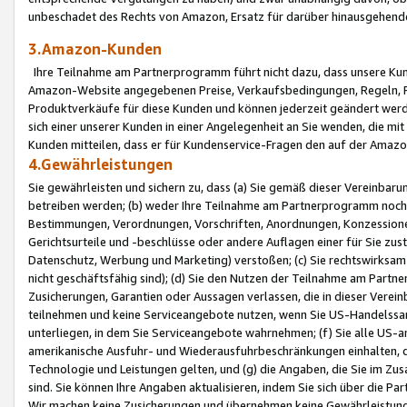
unbeschadet des Rechts von Amazon, Ersatz für darüber hinausgehen
3.Amazon-Kunden
Ihre Teilnahme am Partnerprogramm führt nicht dazu, dass unsere Kun
Amazon-Website angegebenen Preise, Verkaufsbedingungen, Regeln, Ri
Produktverkäufe für diese Kunden und können jederzeit geändert werde
sich einer unserer Kunden in einer Angelegenheit an Sie wenden, die 
Kunden mitteilen, dass er für Kundenservice-Fragen den auf der Ama
4.Gewährleistungen
Sie gewährleisten und sichern zu, dass (a) Sie gemäß dieser Vereinba
betreiben werden; (b) weder Ihre Teilnahme am Partnerprogramm noch d
Bestimmungen, Verordnungen, Vorschriften, Anordnungen, Konzessionen,
Gerichtsurteile und -beschlüsse oder andere Auflagen einer für Sie zu
Datenschutz, Werbung und Marketing) verstoßen; (c) Sie rechtswirksam 
nicht geschäftsfähig sind); (d) Sie den Nutzen der Teilnahme am Partne
Zusicherungen, Garantien oder Aussagen verlassen, die in dieser Verein
teilnehmen und keine Serviceangebote nutzen, wenn Sie US-Handelssa
unterliegen, in dem Sie Serviceangebote wahrnehmen; (f) Sie alle US
amerikanische Ausfuhr- und Wiederausfuhrbeschränkungen einhalten, 
Technologie und Leistungen gelten, und (g) die Angaben, die Sie im 
sind. Sie können Ihre Angaben aktualisieren, indem Sie sich über die 
Wir machen keine Zusicherungen und übernehmen keine Gewährleistun