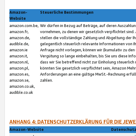
Amazon-
Steuerliche Bestimmungen
Website
amazon.com.be,
Wir dürfen in Bezug auf Beträge, auf deren Auszahlun
amazon.fr,
vornehmen, zu denen wir gesetzlich verpflichtet sind
amazon.de,
stellen die vollständige Zahlung und Abgeltung der 
audible.de,
gelegentlich steuerlich relevante Informationen von I
amazon.ie
Anfrage nicht vorlegen, können wir (kumulativ zu de
amazon.it,
Vergütung so lange einbehalten, bis Sie uns diese Inf
amazon.nl,
dass wir Sie betreffend nicht zur Einholung steuerlich 
amazon.pl,
könnten Sie gesetzlich verpflichtet sein, Amazon Meh
amazon.es,
Anforderungen an eine gültige MwSt.-Rechnung erfüllt
amazon.se,
zahlen.
amazon.co.uk,
audible.co.uk
ANHANG 4: DATENSCHUTZERKLÄRUNG FÜR DIE JEWE
Amazon-Website
Datenschutz