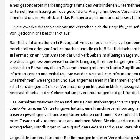
eines gesonderten Marketingprogramms des verbundenen Unternehmens
Unternehmen in Bezug auf das gesonderte Programm. Diese Vereinbarung
Ihnen und uns im Hinblick auf das Partnerprogramm dar und ersetzt al
Für die Zwecke dieser Vereinbarung verstehen sich die Begriffe „schließ
von „jedoch nicht beschränkt auf“.
Sämtliche Informationen in Bezug auf Amazon oder unsere verbunde
bereitstellen oder zugänglich machen und die nicht öffentlich bekannt bz
Informationen
“ von Amazon dar und verbleiben im alleinigen Eigent
wie dies angemessenerweise für die Erbringung Ihrer Leistungen gemäß d
juristischen Personen, die im Zusammenhang mit Ihrem Konto Zugriff au
Pflichten kennen und einhalten. Sie werden Vertrauliche Informationen 
Unternehmen) weitergeben und alle angemessenen Maßnahmen ergreifen
schützen, die gemäß dieser Vereinbarung nicht ausdrücklich zulässig is
Vertraulichkeits- oder Geheimhaltungsvereinbarungen und gilt für die
Das Verhältnis zwischen Ihnen und uns ist das unabhängiger Vertragspa
Joint-Venture, ein Vertretungsverhältnis, eine Franchisevereinbarung, 
unseren jeweiligen verbundenen Unternehmen und Ihnen. Sie sind ni
oder Zusagen abzugeben oder anzunehmen. Wenn Sie eine andere natürli
ermöglichen, Handlungen in Bezug auf den Gegenstand dieser Vereinbar
Ungeachtet anders lautender Bestimmungen in dieser Vereinbarung wird