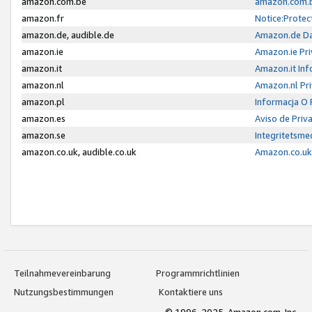
amazon.com.be
amazon.com.b
amazon.fr
Notice:Protec
amazon.de, audible.de
Amazon.de Da
amazon.ie
Amazon.ie Pri
amazon.it
Amazon.it Inf
amazon.nl
Amazon.nl Pri
amazon.pl
Informacja O
amazon.es
Aviso de Priv
amazon.se
Integritetsm
amazon.co.uk, audible.co.uk
Amazon.co.uk 
Teilnahmevereinbarung
Programmrichtlinien
Nutzungsbestimmungen
Kontaktiere uns