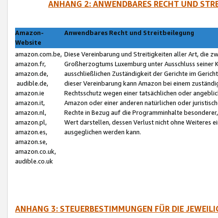
ANHANG 2: ANWENDBARES RECHT UND STRE
Amazon-
Anwendbares Recht und Streitbeilegung
Website
amazon.com.be,
Diese Vereinbarung und Streitigkeiten aller Art, die 
amazon.fr,
Großherzogtums Luxemburg unter Ausschluss seiner Kol
amazon.de,
ausschließlichen Zuständigkeit der Gerichte im Geri
audible.de,
dieser Vereinbarung kann Amazon bei einem zuständig
amazon.ie
Rechtsschutz wegen einer tatsächlichen oder angebli
amazon.it,
Amazon oder einer anderen natürlichen oder juristisc
amazon.nl,
Rechte in Bezug auf die Programminhalte besonderer,
amazon.pl,
Wert darstellen, dessen Verlust nicht ohne Weiteres e
amazon.es,
ausgeglichen werden kann.
amazon.se,
amazon.co.uk,
audible.co.uk
ANHANG 3: STEUERBESTIMMUNGEN FÜR DIE JEWEIL