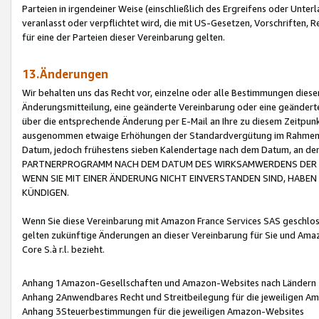
Parteien in irgendeiner Weise (einschließlich des Ergreifens oder Unt
veranlasst oder verpflichtet wird, die mit US-Gesetzen, Vorschriften,
für eine der Parteien dieser Vereinbarung gelten.
13.Änderungen
Wir behalten uns das Recht vor, einzelne oder alle Bestimmungen diese
Änderungsmitteilung, eine geänderte Vereinbarung oder eine geänderte 
über die entsprechende Änderung per E-Mail an Ihre zu diesem Zeitpun
ausgenommen etwaige Erhöhungen der Standardvergütung im Rahmen
Datum, jedoch frühestens sieben Kalendertage nach dem Datum, an de
PARTNERPROGRAMM NACH DEM DATUM DES WIRKSAMWERDENS DER Ä
WENN SIE MIT EINER ÄNDERUNG NICHT EINVERSTANDEN SIND, HABEN S
KÜNDIGEN.
Wenn Sie diese Vereinbarung mit Amazon France Services SAS geschlo
gelten zukünftige Änderungen an dieser Vereinbarung für Sie und Ama
Core S.à r.l. bezieht.
Anhang 1Amazon-Gesellschaften und Amazon-Websites nach Ländern
Anhang 2Anwendbares Recht und Streitbeilegung für die jeweiligen 
Anhang 3Steuerbestimmungen für die jeweiligen Amazon-Websites