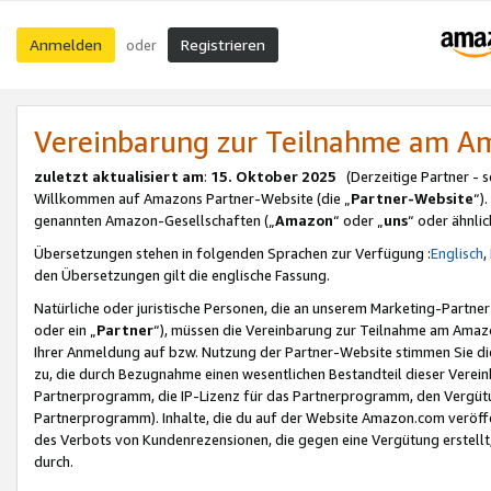
Anmelden
Registrieren
oder
Vereinbarung zur Teilnahme am 
zuletzt aktualisiert am
:
15. Oktober 2025
(Derzeitige Partner - 
Willkommen auf Amazons Partner-Website (die „
Partner-Website
“)
genannten Amazon-Gesellschaften („
Amazon
“ oder „
uns
“ oder ähnli
Übersetzungen stehen in folgenden Sprachen zur Verfügung :
Englisch
,
den Übersetzungen gilt die englische Fassung.
Natürliche oder juristische Personen, die an unserem Marketing-Partn
oder ein „
Partner
“), müssen die Vereinbarung zur Teilnahme am Ama
Ihrer Anmeldung auf bzw. Nutzung der Partner-Website stimmen Sie die
zu, die durch Bezugnahme einen wesentlichen Bestandteil dieser Verei
Partnerprogramm, die IP-Lizenz für das Partnerprogramm, den Vergütu
Partnerprogramm). Inhalte, die du auf der Website Amazon.com veröffe
des Verbots von Kundenrezensionen, die gegen eine Vergütung erstellt, 
durch.