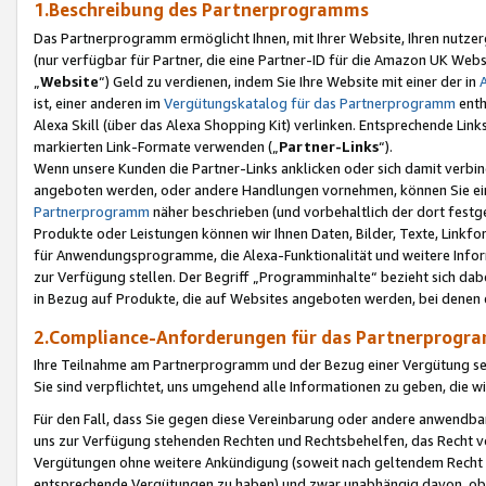
1.Beschreibung des Partnerprogramms
Das Partnerprogramm ermöglicht Ihnen, mit Ihrer Website, Ihren nutzer
(nur verfügbar für Partner, die eine Partner-ID für die Amazon UK We
„
Website
“) Geld zu verdienen, indem Sie Ihre Website mit einer der in
ist, einer anderen im
Vergütungskatalog für das Partnerprogramm
enth
Alexa Skill (über das Alexa Shopping Kit) verlinken. Entsprechende Lin
markierten Link-Formate verwenden („
Partner-Links
“).
Wenn unsere Kunden die Partner-Links anklicken oder sich damit verbi
angeboten werden, oder andere Handlungen vornehmen, können Sie eine
Partnerprogramm
näher beschrieben (und vorbehaltlich der dort festg
Produkte oder Leistungen können wir Ihnen Daten, Bilder, Texte, Linkfo
für Anwendungsprogramme, die Alexa-Funktionalität und weitere Inf
zur Verfügung stellen. Der Begriff „Programminhalte“ bezieht sich dabe
in Bezug auf Produkte, die auf Websites angeboten werden, bei denen 
2.Compliance-Anforderungen für das Partnerprog
Ihre Teilnahme am Partnerprogramm und der Bezug einer Vergütung setz
Sie sind verpflichtet, uns umgehend alle Informationen zu geben, die w
Für den Fall, dass Sie gegen diese Vereinbarung oder andere anwendba
uns zur Verfügung stehenden Rechten und Rechtsbehelfen, das Recht vo
Vergütungen ohne weitere Ankündigung (soweit nach geltendem Recht z
entsprechende Vergütungen zu haben) und zwar unabhängig davon, ob 