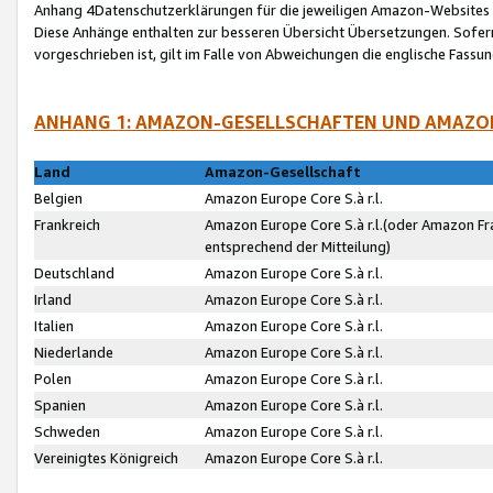
Anhang 4Datenschutzerklärungen für die jeweiligen Amazon-Websites
Diese Anhänge enthalten zur besseren Übersicht Übersetzungen. Sofe
vorgeschrieben ist, gilt im Falle von Abweichungen die englische Fass
ANHANG 1: AMAZON-GESELLSCHAFTEN UND AMAZO
Land
Amazon-Gesellschaft
Belgien
Amazon Europe Core S.à r.l.
Frankreich
Amazon Europe Core S.à r.l.(oder Amazon Fr
entsprechend der Mitteilung)
Deutschland
Amazon Europe Core S.à r.l.
Irland
Amazon Europe Core S.à r.l.
Italien
Amazon Europe Core S.à r.l.
Niederlande
Amazon Europe Core S.à r.l.
Polen
Amazon Europe Core S.à r.l.
Spanien
Amazon Europe Core S.à r.l.
Schweden
Amazon Europe Core S.à r.l.
Vereinigtes Königreich
Amazon Europe Core S.à r.l.