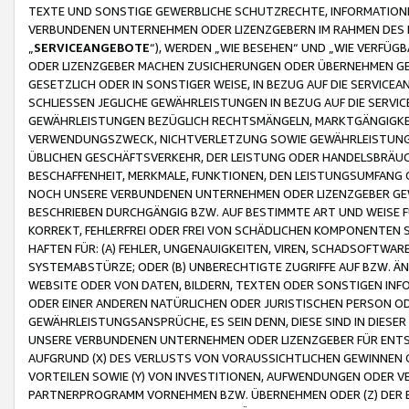
TEXTE UND SONSTIGE GEWERBLICHE SCHUTZRECHTE, INFORMATIONE
VERBUNDENEN UNTERNEHMEN ODER LIZENZGEBERN IM RAHMEN DES
„
SERVICEANGEBOTE
“), WERDEN „WIE BESEHEN“ UND „WIE VERFÜ
ODER LIZENZGEBER MACHEN ZUSICHERUNGEN ODER ÜBERNEHMEN GEW
GESETZLICH ODER IN SONSTIGER WEISE, IN BEZUG AUF DIE SERVI
SCHLIESSEN JEGLICHE GEWÄHRLEISTUNGEN IN BEZUG AUF DIE SERVI
GEWÄHRLEISTUNGEN BEZÜGLICH RECHTSMÄNGELN, MARKTGÄNGIGKEIT
VERWENDUNGSZWECK, NICHTVERLETZUNG SOWIE GEWÄHRLEISTUNGEN 
ÜBLICHEN GESCHÄFTSVERKEHR, DER LEISTUNG ODER HANDELSBRÄUCH
BESCHAFFENHEIT, MERKMALE, FUNKTIONEN, DEN LEISTUNGSUMFANG 
NOCH UNSERE VERBUNDENEN UNTERNEHMEN ODER LIZENZGEBER GEWÄ
BESCHRIEBEN DURCHGÄNGIG BZW. AUF BESTIMMTE ART UND WEISE
KORREKT, FEHLERFREI ODER FREI VON SCHÄDLICHEN KOMPONENTEN
HAFTEN FÜR: (A) FEHLER, UNGENAUIGKEITEN, VIREN, SCHADSOFTW
SYSTEMABSTÜRZE; ODER (B) UNBERECHTIGTE ZUGRIFFE AUF BZW. 
WEBSITE ODER VON DATEN, BILDERN, TEXTEN ODER SONSTIGEN INF
ODER EINER ANDEREN NATÜRLICHEN ODER JURISTISCHEN PERSON OD
GEWÄHRLEISTUNGSANSPRÜCHE, ES SEIN DENN, DIESE SIND IN DIES
UNSERE VERBUNDENEN UNTERNEHMEN ODER LIZENZGEBER FÜR EN
AUFGRUND (X) DES VERLUSTS VON VORAUSSICHTLICHEN GEWINNEN
VORTEILEN SOWIE (Y) VON INVESTITIONEN, AUFWENDUNGEN ODER VE
PARTNERPROGRAMM VORNEHMEN BZW. ÜBERNEHMEN ODER (Z) DER 