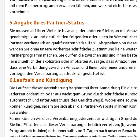
mit dem Partnerprogramm erwarten können, und wir sind nicht für etwa
vornehmen.
5.Angabe Ihres Partner-Status
Sie müssen auf Ihrer Website bzw. an jeder anderen Stelle, an der Am
genehmigt, klar und deutlich den folgenden oder einen im Wesentlichen
Partner verdiene ich an qualifizierten Verkäufen“. Abgesehen von die
werden Sie ohne unsere vorherige schriftliche Zustimmung keine weite
Partnerprogramm machen. Sie dürfen die zwischen uns und Ihnen best
(einschließlich der expliziten oder impliziten Aussage, dass Amazon Si
dass eine Verbindung zwischen Amazon und Ihnen oder einer anderen natü
vorliegenden Vereinbarung ausdrücklich gestattet ist.
6.Laufzeit und Kündigung
Die Laufzeit dieser Vereinbarung beginnt mit Ihrer Anmeldung für die 
jederzeit ordentlich oder aus wichtigem Grund durch schriftliche Kündi
automatisch und unter Ausschluss des Gerichtswegs), wobei eine solch
können kündigen, indem Sie sich über die Partner-Website in Ihrem Ko
auswählen.
Ferner können wir diese Vereinbarung jederzeit aus wichtigem Grund dur
Sie Ihre Pflichten aus dieser Vereinbarung erheblich verletzen; (b) wen
Programmrichtlinien) nicht innerhalb von 7 Tagen nach unserer Benachr
oder Haftungsansprüchen im Zusammenhang mit Ihrer Teilnahme am Pa