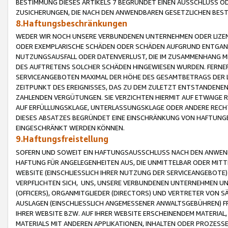
BESTIMMUNG DIESES ARTIKELS 7 BEGRÜNDET EINEN AUSSCHLUSS 
ZUSICHERUNGEN, DIE NACH DEN ANWENDBAREN GESETZLICHEN BE
8.Haftungsbeschränkungen
WEDER WIR NOCH UNSERE VERBUNDENEN UNTERNEHMEN ODER LIZEN
ODER EXEMPLARISCHE SCHÄDEN ODER SCHÄDEN AUFGRUND ENTGANG
NUTZUNGSAUSFALL ODER DATENVERLUST, DIE IM ZUSAMMENHANG MI
DES AUFTRETENS SOLCHER SCHÄDEN HINGEWIESEN WURDEN. FERN
SERVICEANGEBOTEN MAXIMAL DER HÖHE DES GESAMTBETRAGS DER 
ZEITPUNKT DES EREIGNISSES, DAS ZU DEM ZULETZT ENTSTANDENE
ZAHLENDEN VERGÜTUNGEN. SIE VERZICHTEN HIERMIT AUF ETWAIGE 
AUF ERFÜLLUNGSKLAGE, UNTERLASSUNGSKLAGE ODER ANDERE RECHT
DIESES ABSATZES BEGRÜNDET EINE EINSCHRÄNKUNG VON HAFTUNG
EINGESCHRÄNKT WERDEN KÖNNEN.
9.Haftungsfreistellung
SOFERN UND SOWEIT EIN HAFTUNGSAUSSCHLUSS NACH DEN ANWENDB
HAFTUNG FÜR ANGELEGENHEITEN AUS, DIE UNMITTELBAR ODER MITT
WEBSITE (EINSCHLIESSLICH IHRER NUTZUNG DER SERVICEANGEBOTE)
VERPFLICHTEN SICH, UNS, UNSERE VERBUNDENEN UNTERNEHMEN UN
(OFFICERS), ORGANMITGLIEDER (DIRECTORS) UND VERTRETER VON 
AUSLAGEN (EINSCHLIESSLICH ANGEMESSENER ANWALTSGEBÜHREN) FR
IHRER WEBSITE BZW. AUF IHRER WEBSITE ERSCHEINENDEM MATERIAL
MATERIALS MIT ANDEREN APPLIKATIONEN, INHALTEN ODER PROZESSE