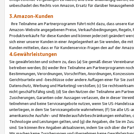
unbeschadet des Rechts von Amazon, Ersatz für darüber hinausgehen
3.Amazon-Kunden
Ihre Teilnahme am Partnerprogramm führt nicht dazu, dass unsere Kun
Amazon-Website angegebenen Preise, Verkaufsbedingungen, Regeln, Ri
Produktverkäufe für diese Kunden und können jederzeit geändert werde
sich einer unserer Kunden in einer Angelegenheit an Sie wenden, die 
Kunden mitteilen, dass er für Kundenservice-Fragen den auf der Ama
4.Gewährleistungen
Sie gewährleisten und sichern zu, dass (a) Sie gemäß dieser Vereinba
betreiben werden; (b) weder Ihre Teilnahme am Partnerprogramm noch d
Bestimmungen, Verordnungen, Vorschriften, Anordnungen, Konzessionen,
Gerichtsurteile und -beschlüsse oder andere Auflagen einer für Sie zu
Datenschutz, Werbung und Marketing) verstoßen; (c) Sie rechtswirksam 
nicht geschäftsfähig sind); (d) Sie den Nutzen der Teilnahme am Partne
Zusicherungen, Garantien oder Aussagen verlassen, die in dieser Verein
teilnehmen und keine Serviceangebote nutzen, wenn Sie US-Handelssa
unterliegen, in dem Sie Serviceangebote wahrnehmen; (f) Sie alle US
amerikanische Ausfuhr- und Wiederausfuhrbeschränkungen einhalten, 
Technologie und Leistungen gelten, und (g) die Angaben, die Sie im 
sind. Sie können Ihre Angaben aktualisieren, indem Sie sich über die 
Wir machen keine Zusicherungen und übernehmen keine Gewährleistun