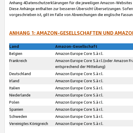
Anhang 4Datenschutzerklärungen für die jeweiligen Amazon-Websites
Diese Anhänge enthalten zur besseren Übersicht Übersetzungen. Sofe
vorgeschrieben ist, gilt im Falle von Abweichungen die englische Fass
ANHANG 1: AMAZON-GESELLSCHAFTEN UND AMAZO
Land
Amazon-Gesellschaft
Belgien
Amazon Europe Core S.à r.l.
Frankreich
Amazon Europe Core S.à r.l.(oder Amazon Fr
entsprechend der Mitteilung)
Deutschland
Amazon Europe Core S.à r.l.
Irland
Amazon Europe Core S.à r.l.
Italien
Amazon Europe Core S.à r.l.
Niederlande
Amazon Europe Core S.à r.l.
Polen
Amazon Europe Core S.à r.l.
Spanien
Amazon Europe Core S.à r.l.
Schweden
Amazon Europe Core S.à r.l.
Vereinigtes Königreich
Amazon Europe Core S.à r.l.