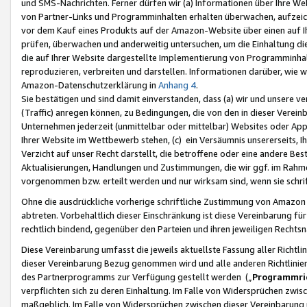
und SMS-Nachrichten. Ferner dürfen wir (a) Informationen über Ihre We
von Partner-Links und Programminhalten erhalten überwachen, aufzei
vor dem Kauf eines Produkts auf der Amazon-Website über einen auf Ih
prüfen, überwachen und anderweitig untersuchen, um die Einhaltung dies
die auf Ihrer Website dargestellte Implementierung von Programminhalt
reproduzieren, verbreiten und darstellen. Informationen darüber, wie w
Amazon-Datenschutzerklärung in
Anhang 4
.
Sie bestätigen und sind damit einverstanden, dass (a) wir und unsere 
(Traffic) anregen können, zu Bedingungen, die von den in dieser Vere
Unternehmen jederzeit (unmittelbar oder mittelbar) Websites oder Appl
Ihrer Website im Wettbewerb stehen, (c) ein Versäumnis unsererseits, I
Verzicht auf unser Recht darstellt, die betroffene oder eine andere B
Aktualisierungen, Handlungen und Zustimmungen, die wir ggf. im Rahme
vorgenommen bzw. erteilt werden und nur wirksam sind, wenn sie schri
Ohne die ausdrückliche vorherige schriftliche Zustimmung von Amazon
abtreten. Vorbehaltlich dieser Einschränkung ist diese Vereinbarung f
rechtlich bindend, gegenüber den Parteien und ihren jeweiligen Rech
Diese Vereinbarung umfasst die jeweils aktuellste Fassung aller Richtli
dieser Vereinbarung Bezug genommen wird und alle anderen Richtlinie
des Partnerprogramms zur Verfügung gestellt werden („
Programmric
verpflichten sich zu deren Einhaltung. Im Falle von Widersprüchen zwi
maßgeblich. Im Falle von Widersprüchen zwischen dieser Vereinbarun