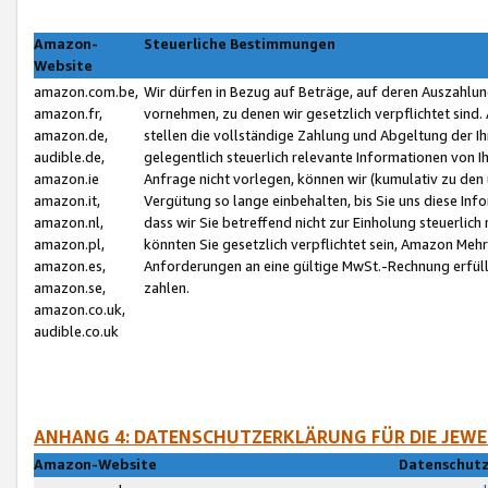
Amazon-
Steuerliche Bestimmungen
Website
amazon.com.be,
Wir dürfen in Bezug auf Beträge, auf deren Auszahlun
amazon.fr,
vornehmen, zu denen wir gesetzlich verpflichtet sind
amazon.de,
stellen die vollständige Zahlung und Abgeltung der 
audible.de,
gelegentlich steuerlich relevante Informationen von I
amazon.ie
Anfrage nicht vorlegen, können wir (kumulativ zu de
amazon.it,
Vergütung so lange einbehalten, bis Sie uns diese Inf
amazon.nl,
dass wir Sie betreffend nicht zur Einholung steuerlich 
amazon.pl,
könnten Sie gesetzlich verpflichtet sein, Amazon Meh
amazon.es,
Anforderungen an eine gültige MwSt.-Rechnung erfüllt
amazon.se,
zahlen.
amazon.co.uk,
audible.co.uk
ANHANG 4: DATENSCHUTZERKLÄRUNG FÜR DIE JEWE
Amazon-Website
Datenschutz