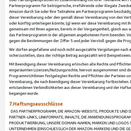
Partnerprogramm für betrügerische, irreführende oder illegale Zwecke
Amazon durch Sie oder Ihre Teilnahme am Partnerprogramm beschädig
dieser Vereinbarung oder den gemäß dieser Vereinbarung von den Vertr
oder künftig unterliegen könnte; (g) wenn wir diese Vereinbarung mit I
gemeinsam mit Ihnen agieren, bereits in der Vergangenheit, gleich aus
das Partnerprogramm in der allgemein angebotenen Form beenden. Vors
gegen die Bestimmungen der Ziffer 5 und jeder Verstoß gegen die Prog
Wir dürfen angefallene und noch nicht ausgezahlte Vergütungen nach 
sicherzustellen, dass der richtige Betrag ausgezahlt wird (beispielsw
Mit Beendigung dieser Vereinbarung erlöschen alle Rechte und Pflichte
eingeräumten Lizenzen/Nutzungsrechte; hiervon ausgenommen sind die in 
Programmrichtlinien festgelegten Rechte und Pflichten der Parteien sow
Vereinbarung, die nach Beendigung dieser Vereinbarung fortbestehen. D
entstandenen Verbindlichkeiten aus dieser Vereinbarung und der Haft
begangen wurde.
7.Haftungsausschlüsse
DAS PARTNERPROGRAMM, DIE AMAZON-WEBSITE, PRODUKTE UND DI
PARTNER-LINKS, LINKFORMATE, INHALTE, DIE ANWENDUNGSPROGR
PRODUKTWERBUNG, UNSERE DOMAIN-NAMEN, MARKEN UND LOGOS S
UNTERNEHMEN (EINSCHLIESSLICH DER AMAZON-MARKEN) UND DIE GE