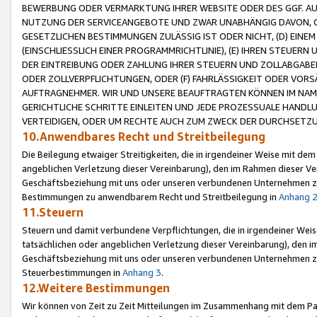
BEWERBUNG ODER VERMARKTUNG IHRER WEBSITE ODER DES GGF. AUF 
NUTZUNG DER SERVICEANGEBOTE UND ZWAR UNABHÄNGIG DAVON, O
GESETZLICHEN BESTIMMUNGEN ZULÄSSIG IST ODER NICHT, (D) EINE
(EINSCHLIESSLICH EINER PROGRAMMRICHTLINIE), (E) IHREN STEUER
DER EINTREIBUNG ODER ZAHLUNG IHRER STEUERN UND ZOLLABGAB
ODER ZOLLVERPFLICHTUNGEN, ODER (F) FAHRLÄSSIGKEIT ODER VORS
AUFTRAGNEHMER. WIR UND UNSERE BEAUFTRAGTEN KÖNNEN IM NAME
GERICHTLICHE SCHRITTE EINLEITEN UND JEDE PROZESSUALE HAND
VERTEIDIGEN, ODER UM RECHTE AUCH ZUM ZWECK DER DURCHSETZU
10.Anwendbares Recht und Streitbeilegung
Die Beilegung etwaiger Streitigkeiten, die in irgendeiner Weise mit de
angeblichen Verletzung dieser Vereinbarung), den im Rahmen dieser Ve
Geschäftsbeziehung mit uns oder unseren verbundenen Unternehmen zu
Bestimmungen zu anwendbarem Recht und Streitbeilegung in
Anhang 
11.Steuern
Steuern und damit verbundene Verpflichtungen, die in irgendeiner Wei
tatsächlichen oder angeblichen Verletzung dieser Vereinbarung), den 
Geschäftsbeziehung mit uns oder unseren verbundenen Unternehmen z
Steuerbestimmungen in
Anhang 3
.
12.Weitere Bestimmungen
Wir können von Zeit zu Zeit Mitteilungen im Zusammenhang mit dem Par