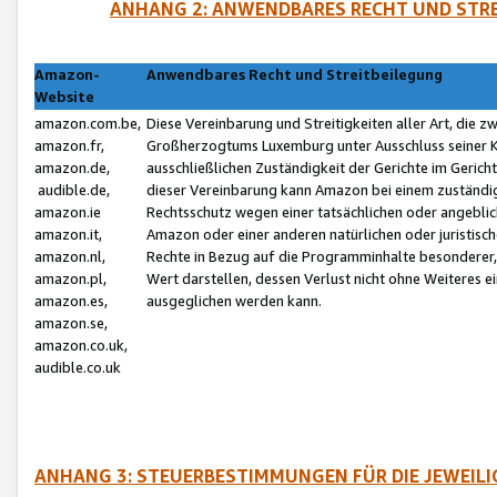
ANHANG 2: ANWENDBARES RECHT UND STRE
Amazon-
Anwendbares Recht und Streitbeilegung
Website
amazon.com.be,
Diese Vereinbarung und Streitigkeiten aller Art, die 
amazon.fr,
Großherzogtums Luxemburg unter Ausschluss seiner Kol
amazon.de,
ausschließlichen Zuständigkeit der Gerichte im Geri
audible.de,
dieser Vereinbarung kann Amazon bei einem zuständig
amazon.ie
Rechtsschutz wegen einer tatsächlichen oder angebli
amazon.it,
Amazon oder einer anderen natürlichen oder juristisc
amazon.nl,
Rechte in Bezug auf die Programminhalte besonderer,
amazon.pl,
Wert darstellen, dessen Verlust nicht ohne Weiteres e
amazon.es,
ausgeglichen werden kann.
amazon.se,
amazon.co.uk,
audible.co.uk
ANHANG 3: STEUERBESTIMMUNGEN FÜR DIE JEWEIL