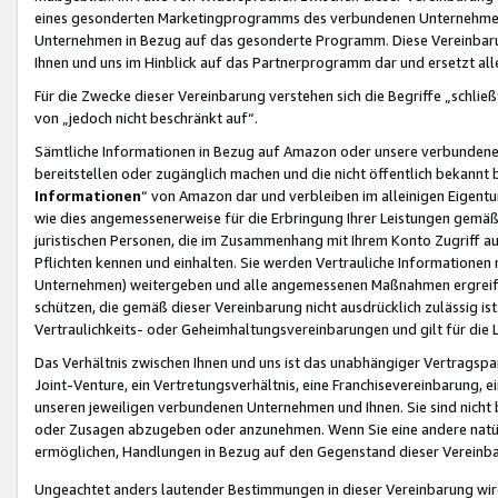
eines gesonderten Marketingprogramms des verbundenen Unternehmens
Unternehmen in Bezug auf das gesonderte Programm. Diese Vereinbarung
Ihnen und uns im Hinblick auf das Partnerprogramm dar und ersetzt al
Für die Zwecke dieser Vereinbarung verstehen sich die Begriffe „schließ
von „jedoch nicht beschränkt auf“.
Sämtliche Informationen in Bezug auf Amazon oder unsere verbunde
bereitstellen oder zugänglich machen und die nicht öffentlich bekannt bz
Informationen
“ von Amazon dar und verbleiben im alleinigen Eigent
wie dies angemessenerweise für die Erbringung Ihrer Leistungen gemäß d
juristischen Personen, die im Zusammenhang mit Ihrem Konto Zugriff au
Pflichten kennen und einhalten. Sie werden Vertrauliche Informationen 
Unternehmen) weitergeben und alle angemessenen Maßnahmen ergreifen
schützen, die gemäß dieser Vereinbarung nicht ausdrücklich zulässig is
Vertraulichkeits- oder Geheimhaltungsvereinbarungen und gilt für die
Das Verhältnis zwischen Ihnen und uns ist das unabhängiger Vertragspa
Joint-Venture, ein Vertretungsverhältnis, eine Franchisevereinbarung, 
unseren jeweiligen verbundenen Unternehmen und Ihnen. Sie sind ni
oder Zusagen abzugeben oder anzunehmen. Wenn Sie eine andere natürli
ermöglichen, Handlungen in Bezug auf den Gegenstand dieser Vereinbar
Ungeachtet anders lautender Bestimmungen in dieser Vereinbarung wird