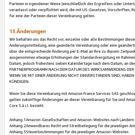
Parteien in irgendeiner Weise (einschließlich des Ergreifens oder Unt
veranlasst oder verpflichtet wird, die mit US-Gesetzen, Vorschriften,
für eine der Parteien dieser Vereinbarung gelten.
13.Änderungen
Wir behalten uns das Recht vor, einzelne oder alle Bestimmungen diese
Änderungsmitteilung, eine geänderte Vereinbarung oder eine geänderte 
über die entsprechende Änderung per E-Mail an Ihre zu diesem Zeitpun
ausgenommen etwaige Erhöhungen der Standardvergütung im Rahmen
Datum, jedoch frühestens sieben Kalendertage nach dem Datum, an de
PARTNERPROGRAMM NACH DEM DATUM DES WIRKSAMWERDENS DER Ä
WENN SIE MIT EINER ÄNDERUNG NICHT EINVERSTANDEN SIND, HABEN S
KÜNDIGEN.
Wenn Sie diese Vereinbarung mit Amazon France Services SAS geschlo
gelten zukünftige Änderungen an dieser Vereinbarung für Sie und Ama
Core S.à r.l. bezieht.
Anhang 1Amazon-Gesellschaften und Amazon-Websites nach Ländern
Anhang 2Anwendbares Recht und Streitbeilegung für die jeweiligen 
Anhang 3Steuerbestimmungen für die jeweiligen Amazon-Websites