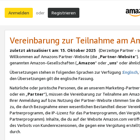
Anmelden
Registrieren
oder
Vereinbarung zur Teilnahme am 
zuletzt aktualisiert am
:
15. Oktober 2025
(Derzeitige Partner - 
Willkommen auf Amazons Partner-Website (die „
Partner-Website
“)
genannten Amazon-Gesellschaften („
Amazon
“ oder „
uns
“ oder ähnli
Übersetzungen stehen in folgenden Sprachen zur Verfügung :
Englisch
,
den Übersetzungen gilt die englische Fassung.
Natürliche oder juristische Personen, die an unserem Marketing-Partn
oder ein „
Partner
“), müssen die Vereinbarung zur Teilnahme am Ama
Ihrer Anmeldung auf bzw. Nutzung der Partner-Website stimmen Sie die
zu, die durch Bezugnahme einen wesentlichen Bestandteil dieser Verei
Partnerprogramm, die IP-Lizenz für das Partnerprogramm, den Vergütu
Partnerprogramm). Inhalte, die du auf der Website Amazon.com veröffe
des Verbots von Kundenrezensionen, die gegen eine Vergütung erstellt, 
durch.