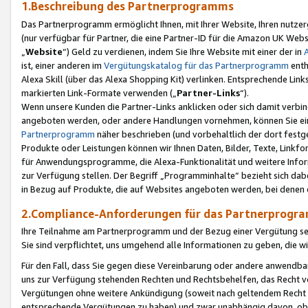
1.Beschreibung des Partnerprogramms
Das Partnerprogramm ermöglicht Ihnen, mit Ihrer Website, Ihren nutzer
(nur verfügbar für Partner, die eine Partner-ID für die Amazon UK We
„
Website
“) Geld zu verdienen, indem Sie Ihre Website mit einer der in
ist, einer anderen im
Vergütungskatalog für das Partnerprogramm
enth
Alexa Skill (über das Alexa Shopping Kit) verlinken. Entsprechende Lin
markierten Link-Formate verwenden („
Partner-Links
“).
Wenn unsere Kunden die Partner-Links anklicken oder sich damit verbi
angeboten werden, oder andere Handlungen vornehmen, können Sie eine
Partnerprogramm
näher beschrieben (und vorbehaltlich der dort festg
Produkte oder Leistungen können wir Ihnen Daten, Bilder, Texte, Linkfo
für Anwendungsprogramme, die Alexa-Funktionalität und weitere Inf
zur Verfügung stellen. Der Begriff „Programminhalte“ bezieht sich dabe
in Bezug auf Produkte, die auf Websites angeboten werden, bei denen 
2.Compliance-Anforderungen für das Partnerprog
Ihre Teilnahme am Partnerprogramm und der Bezug einer Vergütung setz
Sie sind verpflichtet, uns umgehend alle Informationen zu geben, die w
Für den Fall, dass Sie gegen diese Vereinbarung oder andere anwendba
uns zur Verfügung stehenden Rechten und Rechtsbehelfen, das Recht vo
Vergütungen ohne weitere Ankündigung (soweit nach geltendem Recht z
entsprechende Vergütungen zu haben) und zwar unabhängig davon, ob 