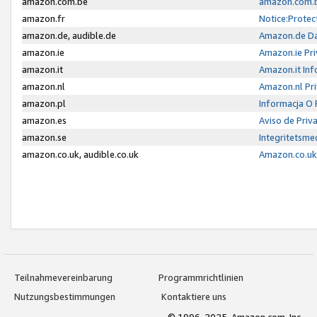
amazon.com.be
amazon.com.b
amazon.fr
Notice:Protec
amazon.de, audible.de
Amazon.de Da
amazon.ie
Amazon.ie Pri
amazon.it
Amazon.it Inf
amazon.nl
Amazon.nl Pri
amazon.pl
Informacja O
amazon.es
Aviso de Priv
amazon.se
Integritetsm
amazon.co.uk, audible.co.uk
Amazon.co.uk 
Teilnahmevereinbarung
Programmrichtlinien
Nutzungsbestimmungen
Kontaktiere uns