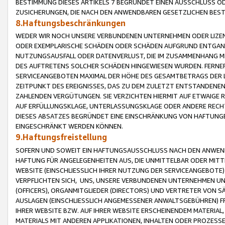
BESTIMMUNG DIESES ARTIKELS 7 BEGRÜNDET EINEN AUSSCHLUSS 
ZUSICHERUNGEN, DIE NACH DEN ANWENDBAREN GESETZLICHEN BE
8.Haftungsbeschränkungen
WEDER WIR NOCH UNSERE VERBUNDENEN UNTERNEHMEN ODER LIZEN
ODER EXEMPLARISCHE SCHÄDEN ODER SCHÄDEN AUFGRUND ENTGANG
NUTZUNGSAUSFALL ODER DATENVERLUST, DIE IM ZUSAMMENHANG MI
DES AUFTRETENS SOLCHER SCHÄDEN HINGEWIESEN WURDEN. FERN
SERVICEANGEBOTEN MAXIMAL DER HÖHE DES GESAMTBETRAGS DER 
ZEITPUNKT DES EREIGNISSES, DAS ZU DEM ZULETZT ENTSTANDENE
ZAHLENDEN VERGÜTUNGEN. SIE VERZICHTEN HIERMIT AUF ETWAIGE 
AUF ERFÜLLUNGSKLAGE, UNTERLASSUNGSKLAGE ODER ANDERE RECHT
DIESES ABSATZES BEGRÜNDET EINE EINSCHRÄNKUNG VON HAFTUNG
EINGESCHRÄNKT WERDEN KÖNNEN.
9.Haftungsfreistellung
SOFERN UND SOWEIT EIN HAFTUNGSAUSSCHLUSS NACH DEN ANWENDB
HAFTUNG FÜR ANGELEGENHEITEN AUS, DIE UNMITTELBAR ODER MITT
WEBSITE (EINSCHLIESSLICH IHRER NUTZUNG DER SERVICEANGEBOTE)
VERPFLICHTEN SICH, UNS, UNSERE VERBUNDENEN UNTERNEHMEN UN
(OFFICERS), ORGANMITGLIEDER (DIRECTORS) UND VERTRETER VON 
AUSLAGEN (EINSCHLIESSLICH ANGEMESSENER ANWALTSGEBÜHREN) FR
IHRER WEBSITE BZW. AUF IHRER WEBSITE ERSCHEINENDEM MATERIAL
MATERIALS MIT ANDEREN APPLIKATIONEN, INHALTEN ODER PROZESSE