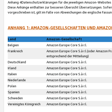
Anhang 4Datenschutzerklärungen für die jeweiligen Amazon-Websites
Diese Anhänge enthalten zur besseren Übersicht Übersetzungen. Sofe
vorgeschrieben ist, gilt im Falle von Abweichungen die englische Fass
ANHANG 1: AMAZON-GESELLSCHAFTEN UND AMAZO
Land
Amazon-Gesellschaft
Belgien
Amazon Europe Core S.à r.l.
Frankreich
Amazon Europe Core S.à r.l.(oder Amazon Fr
entsprechend der Mitteilung)
Deutschland
Amazon Europe Core S.à r.l.
Irland
Amazon Europe Core S.à r.l.
Italien
Amazon Europe Core S.à r.l.
Niederlande
Amazon Europe Core S.à r.l.
Polen
Amazon Europe Core S.à r.l.
Spanien
Amazon Europe Core S.à r.l.
Schweden
Amazon Europe Core S.à r.l.
Vereinigtes Königreich
Amazon Europe Core S.à r.l.