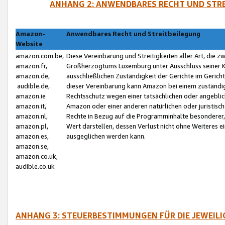
ANHANG 2: ANWENDBARES RECHT UND STRE
Amazon-
Anwendbares Recht und Streitbeilegung
Website
amazon.com.be,
Diese Vereinbarung und Streitigkeiten aller Art, die 
amazon.fr,
Großherzogtums Luxemburg unter Ausschluss seiner Kol
amazon.de,
ausschließlichen Zuständigkeit der Gerichte im Geri
audible.de,
dieser Vereinbarung kann Amazon bei einem zuständig
amazon.ie
Rechtsschutz wegen einer tatsächlichen oder angebli
amazon.it,
Amazon oder einer anderen natürlichen oder juristisc
amazon.nl,
Rechte in Bezug auf die Programminhalte besonderer,
amazon.pl,
Wert darstellen, dessen Verlust nicht ohne Weiteres e
amazon.es,
ausgeglichen werden kann.
amazon.se,
amazon.co.uk,
audible.co.uk
ANHANG 3: STEUERBESTIMMUNGEN FÜR DIE JEWEIL