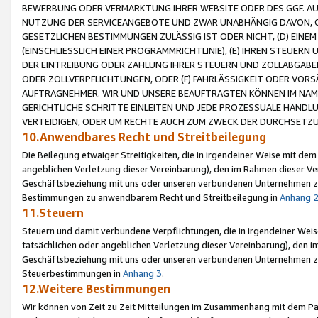
BEWERBUNG ODER VERMARKTUNG IHRER WEBSITE ODER DES GGF. AUF 
NUTZUNG DER SERVICEANGEBOTE UND ZWAR UNABHÄNGIG DAVON, O
GESETZLICHEN BESTIMMUNGEN ZULÄSSIG IST ODER NICHT, (D) EINE
(EINSCHLIESSLICH EINER PROGRAMMRICHTLINIE), (E) IHREN STEUER
DER EINTREIBUNG ODER ZAHLUNG IHRER STEUERN UND ZOLLABGAB
ODER ZOLLVERPFLICHTUNGEN, ODER (F) FAHRLÄSSIGKEIT ODER VORS
AUFTRAGNEHMER. WIR UND UNSERE BEAUFTRAGTEN KÖNNEN IM NAME
GERICHTLICHE SCHRITTE EINLEITEN UND JEDE PROZESSUALE HAND
VERTEIDIGEN, ODER UM RECHTE AUCH ZUM ZWECK DER DURCHSETZU
10.Anwendbares Recht und Streitbeilegung
Die Beilegung etwaiger Streitigkeiten, die in irgendeiner Weise mit de
angeblichen Verletzung dieser Vereinbarung), den im Rahmen dieser Ve
Geschäftsbeziehung mit uns oder unseren verbundenen Unternehmen zu
Bestimmungen zu anwendbarem Recht und Streitbeilegung in
Anhang 
11.Steuern
Steuern und damit verbundene Verpflichtungen, die in irgendeiner Wei
tatsächlichen oder angeblichen Verletzung dieser Vereinbarung), den 
Geschäftsbeziehung mit uns oder unseren verbundenen Unternehmen z
Steuerbestimmungen in
Anhang 3
.
12.Weitere Bestimmungen
Wir können von Zeit zu Zeit Mitteilungen im Zusammenhang mit dem Par