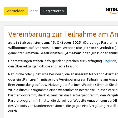
Anmelden
Registrieren
oder
Vereinbarung zur Teilnahme am 
zuletzt aktualisiert am
:
15. Oktober 2025
(Derzeitige Partner - 
Willkommen auf Amazons Partner-Website (die „
Partner-Website
“)
genannten Amazon-Gesellschaften („
Amazon
“ oder „
uns
“ oder ähnli
Übersetzungen stehen in folgenden Sprachen zur Verfügung :
Englisch
,
den Übersetzungen gilt die englische Fassung.
Natürliche oder juristische Personen, die an unserem Marketing-Partn
oder ein „
Partner
“), müssen die Vereinbarung zur Teilnahme am Ama
Ihrer Anmeldung auf bzw. Nutzung der Partner-Website stimmen Sie die
zu, die durch Bezugnahme einen wesentlichen Bestandteil dieser Verei
Partnerprogramm, die IP-Lizenz für das Partnerprogramm, den Vergütu
Partnerprogramm). Inhalte, die du auf der Website Amazon.com veröffe
des Verbots von Kundenrezensionen, die gegen eine Vergütung erstellt, 
durch.