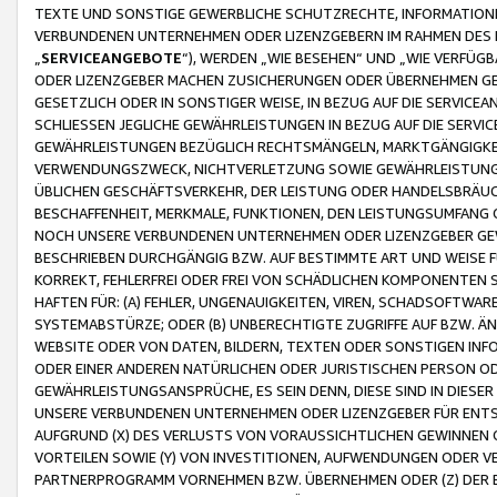
TEXTE UND SONSTIGE GEWERBLICHE SCHUTZRECHTE, INFORMATIONE
VERBUNDENEN UNTERNEHMEN ODER LIZENZGEBERN IM RAHMEN DES
„
SERVICEANGEBOTE
“), WERDEN „WIE BESEHEN“ UND „WIE VERFÜ
ODER LIZENZGEBER MACHEN ZUSICHERUNGEN ODER ÜBERNEHMEN GEW
GESETZLICH ODER IN SONSTIGER WEISE, IN BEZUG AUF DIE SERVI
SCHLIESSEN JEGLICHE GEWÄHRLEISTUNGEN IN BEZUG AUF DIE SERVI
GEWÄHRLEISTUNGEN BEZÜGLICH RECHTSMÄNGELN, MARKTGÄNGIGKEIT
VERWENDUNGSZWECK, NICHTVERLETZUNG SOWIE GEWÄHRLEISTUNGEN 
ÜBLICHEN GESCHÄFTSVERKEHR, DER LEISTUNG ODER HANDELSBRÄUCH
BESCHAFFENHEIT, MERKMALE, FUNKTIONEN, DEN LEISTUNGSUMFANG 
NOCH UNSERE VERBUNDENEN UNTERNEHMEN ODER LIZENZGEBER GEWÄ
BESCHRIEBEN DURCHGÄNGIG BZW. AUF BESTIMMTE ART UND WEISE
KORREKT, FEHLERFREI ODER FREI VON SCHÄDLICHEN KOMPONENTEN
HAFTEN FÜR: (A) FEHLER, UNGENAUIGKEITEN, VIREN, SCHADSOFTW
SYSTEMABSTÜRZE; ODER (B) UNBERECHTIGTE ZUGRIFFE AUF BZW. 
WEBSITE ODER VON DATEN, BILDERN, TEXTEN ODER SONSTIGEN INF
ODER EINER ANDEREN NATÜRLICHEN ODER JURISTISCHEN PERSON OD
GEWÄHRLEISTUNGSANSPRÜCHE, ES SEIN DENN, DIESE SIND IN DIES
UNSERE VERBUNDENEN UNTERNEHMEN ODER LIZENZGEBER FÜR EN
AUFGRUND (X) DES VERLUSTS VON VORAUSSICHTLICHEN GEWINNEN
VORTEILEN SOWIE (Y) VON INVESTITIONEN, AUFWENDUNGEN ODER VE
PARTNERPROGRAMM VORNEHMEN BZW. ÜBERNEHMEN ODER (Z) DER 