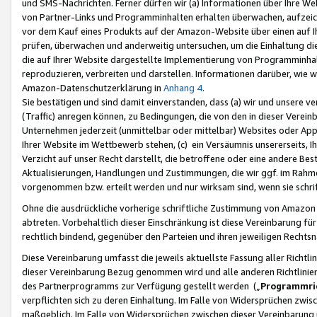
und SMS-Nachrichten. Ferner dürfen wir (a) Informationen über Ihre We
von Partner-Links und Programminhalten erhalten überwachen, aufzei
vor dem Kauf eines Produkts auf der Amazon-Website über einen auf Ih
prüfen, überwachen und anderweitig untersuchen, um die Einhaltung dies
die auf Ihrer Website dargestellte Implementierung von Programminhalt
reproduzieren, verbreiten und darstellen. Informationen darüber, wie w
Amazon-Datenschutzerklärung in
Anhang 4
.
Sie bestätigen und sind damit einverstanden, dass (a) wir und unsere 
(Traffic) anregen können, zu Bedingungen, die von den in dieser Vere
Unternehmen jederzeit (unmittelbar oder mittelbar) Websites oder Appl
Ihrer Website im Wettbewerb stehen, (c) ein Versäumnis unsererseits, I
Verzicht auf unser Recht darstellt, die betroffene oder eine andere B
Aktualisierungen, Handlungen und Zustimmungen, die wir ggf. im Rahme
vorgenommen bzw. erteilt werden und nur wirksam sind, wenn sie schri
Ohne die ausdrückliche vorherige schriftliche Zustimmung von Amazon
abtreten. Vorbehaltlich dieser Einschränkung ist diese Vereinbarung f
rechtlich bindend, gegenüber den Parteien und ihren jeweiligen Rech
Diese Vereinbarung umfasst die jeweils aktuellste Fassung aller Richtli
dieser Vereinbarung Bezug genommen wird und alle anderen Richtlinie
des Partnerprogramms zur Verfügung gestellt werden („
Programmric
verpflichten sich zu deren Einhaltung. Im Falle von Widersprüchen zwi
maßgeblich. Im Falle von Widersprüchen zwischen dieser Vereinbarun