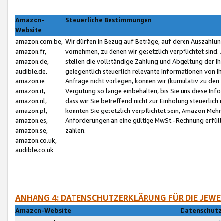
Amazon-
Steuerliche Bestimmungen
Website
amazon.com.be,
Wir dürfen in Bezug auf Beträge, auf deren Auszahlun
amazon.fr,
vornehmen, zu denen wir gesetzlich verpflichtet sind
amazon.de,
stellen die vollständige Zahlung und Abgeltung der 
audible.de,
gelegentlich steuerlich relevante Informationen von I
amazon.ie
Anfrage nicht vorlegen, können wir (kumulativ zu de
amazon.it,
Vergütung so lange einbehalten, bis Sie uns diese Inf
amazon.nl,
dass wir Sie betreffend nicht zur Einholung steuerlich 
amazon.pl,
könnten Sie gesetzlich verpflichtet sein, Amazon Meh
amazon.es,
Anforderungen an eine gültige MwSt.-Rechnung erfüllt
amazon.se,
zahlen.
amazon.co.uk,
audible.co.uk
ANHANG 4: DATENSCHUTZERKLÄRUNG FÜR DIE JEWE
Amazon-Website
Datenschutz