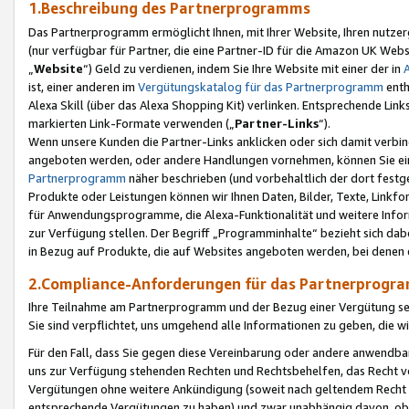
1.Beschreibung des Partnerprogramms
Das Partnerprogramm ermöglicht Ihnen, mit Ihrer Website, Ihren nutzer
(nur verfügbar für Partner, die eine Partner-ID für die Amazon UK We
„
Website
“) Geld zu verdienen, indem Sie Ihre Website mit einer der in
ist, einer anderen im
Vergütungskatalog für das Partnerprogramm
enth
Alexa Skill (über das Alexa Shopping Kit) verlinken. Entsprechende Lin
markierten Link-Formate verwenden („
Partner-Links
“).
Wenn unsere Kunden die Partner-Links anklicken oder sich damit verbi
angeboten werden, oder andere Handlungen vornehmen, können Sie eine
Partnerprogramm
näher beschrieben (und vorbehaltlich der dort festg
Produkte oder Leistungen können wir Ihnen Daten, Bilder, Texte, Linkfo
für Anwendungsprogramme, die Alexa-Funktionalität und weitere Inf
zur Verfügung stellen. Der Begriff „Programminhalte“ bezieht sich dabe
in Bezug auf Produkte, die auf Websites angeboten werden, bei denen 
2.Compliance-Anforderungen für das Partnerprog
Ihre Teilnahme am Partnerprogramm und der Bezug einer Vergütung setz
Sie sind verpflichtet, uns umgehend alle Informationen zu geben, die w
Für den Fall, dass Sie gegen diese Vereinbarung oder andere anwendba
uns zur Verfügung stehenden Rechten und Rechtsbehelfen, das Recht vo
Vergütungen ohne weitere Ankündigung (soweit nach geltendem Recht z
entsprechende Vergütungen zu haben) und zwar unabhängig davon, ob 