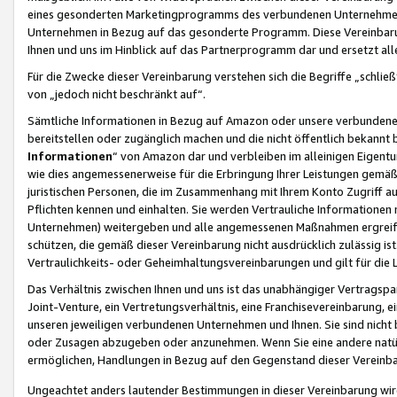
eines gesonderten Marketingprogramms des verbundenen Unternehmens
Unternehmen in Bezug auf das gesonderte Programm. Diese Vereinbarung
Ihnen und uns im Hinblick auf das Partnerprogramm dar und ersetzt al
Für die Zwecke dieser Vereinbarung verstehen sich die Begriffe „schließ
von „jedoch nicht beschränkt auf“.
Sämtliche Informationen in Bezug auf Amazon oder unsere verbunde
bereitstellen oder zugänglich machen und die nicht öffentlich bekannt bz
Informationen
“ von Amazon dar und verbleiben im alleinigen Eigent
wie dies angemessenerweise für die Erbringung Ihrer Leistungen gemäß d
juristischen Personen, die im Zusammenhang mit Ihrem Konto Zugriff au
Pflichten kennen und einhalten. Sie werden Vertrauliche Informationen 
Unternehmen) weitergeben und alle angemessenen Maßnahmen ergreifen
schützen, die gemäß dieser Vereinbarung nicht ausdrücklich zulässig is
Vertraulichkeits- oder Geheimhaltungsvereinbarungen und gilt für die
Das Verhältnis zwischen Ihnen und uns ist das unabhängiger Vertragspa
Joint-Venture, ein Vertretungsverhältnis, eine Franchisevereinbarung, 
unseren jeweiligen verbundenen Unternehmen und Ihnen. Sie sind ni
oder Zusagen abzugeben oder anzunehmen. Wenn Sie eine andere natürli
ermöglichen, Handlungen in Bezug auf den Gegenstand dieser Vereinbar
Ungeachtet anders lautender Bestimmungen in dieser Vereinbarung wird