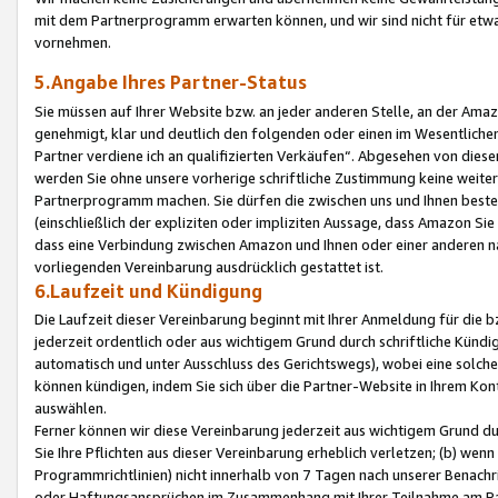
mit dem Partnerprogramm erwarten können, und wir sind nicht für etwa
vornehmen.
5.Angabe Ihres Partner-Status
Sie müssen auf Ihrer Website bzw. an jeder anderen Stelle, an der Am
genehmigt, klar und deutlich den folgenden oder einen im Wesentlichen
Partner verdiene ich an qualifizierten Verkäufen“. Abgesehen von die
werden Sie ohne unsere vorherige schriftliche Zustimmung keine weite
Partnerprogramm machen. Sie dürfen die zwischen uns und Ihnen best
(einschließlich der expliziten oder impliziten Aussage, dass Amazon Si
dass eine Verbindung zwischen Amazon und Ihnen oder einer anderen natü
vorliegenden Vereinbarung ausdrücklich gestattet ist.
6.Laufzeit und Kündigung
Die Laufzeit dieser Vereinbarung beginnt mit Ihrer Anmeldung für die 
jederzeit ordentlich oder aus wichtigem Grund durch schriftliche Kündi
automatisch und unter Ausschluss des Gerichtswegs), wobei eine solch
können kündigen, indem Sie sich über die Partner-Website in Ihrem Ko
auswählen.
Ferner können wir diese Vereinbarung jederzeit aus wichtigem Grund dur
Sie Ihre Pflichten aus dieser Vereinbarung erheblich verletzen; (b) wen
Programmrichtlinien) nicht innerhalb von 7 Tagen nach unserer Benachr
oder Haftungsansprüchen im Zusammenhang mit Ihrer Teilnahme am Pa