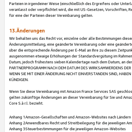
Parteien in irgendeiner Weise (einschließlich des Ergreifens oder Unt
veranlasst oder verpflichtet wird, die mit US-Gesetzen, Vorschriften,
für eine der Parteien dieser Vereinbarung gelten.
13.Änderungen
Wir behalten uns das Recht vor, einzelne oder alle Bestimmungen diese
Änderungsmitteilung, eine geänderte Vereinbarung oder eine geänderte 
über die entsprechende Änderung per E-Mail an Ihre zu diesem Zeitpun
ausgenommen etwaige Erhöhungen der Standardvergütung im Rahmen
Datum, jedoch frühestens sieben Kalendertage nach dem Datum, an de
PARTNERPROGRAMM NACH DEM DATUM DES WIRKSAMWERDENS DER Ä
WENN SIE MIT EINER ÄNDERUNG NICHT EINVERSTANDEN SIND, HABEN S
KÜNDIGEN.
Wenn Sie diese Vereinbarung mit Amazon France Services SAS geschlo
gelten zukünftige Änderungen an dieser Vereinbarung für Sie und Ama
Core S.à r.l. bezieht.
Anhang 1Amazon-Gesellschaften und Amazon-Websites nach Ländern
Anhang 2Anwendbares Recht und Streitbeilegung für die jeweiligen 
Anhang 3Steuerbestimmungen für die jeweiligen Amazon-Websites