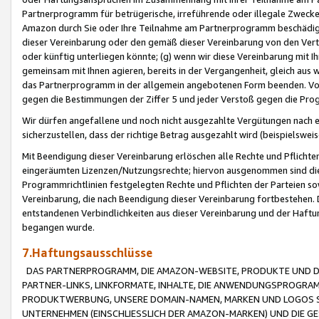
Partnerprogramm für betrügerische, irreführende oder illegale Zwecke
Amazon durch Sie oder Ihre Teilnahme am Partnerprogramm beschädig
dieser Vereinbarung oder den gemäß dieser Vereinbarung von den Vertr
oder künftig unterliegen könnte; (g) wenn wir diese Vereinbarung mit I
gemeinsam mit Ihnen agieren, bereits in der Vergangenheit, gleich aus
das Partnerprogramm in der allgemein angebotenen Form beenden. Vors
gegen die Bestimmungen der Ziffer 5 und jeder Verstoß gegen die Prog
Wir dürfen angefallene und noch nicht ausgezahlte Vergütungen nach 
sicherzustellen, dass der richtige Betrag ausgezahlt wird (beispielsw
Mit Beendigung dieser Vereinbarung erlöschen alle Rechte und Pflichte
eingeräumten Lizenzen/Nutzungsrechte; hiervon ausgenommen sind die in 
Programmrichtlinien festgelegten Rechte und Pflichten der Parteien sow
Vereinbarung, die nach Beendigung dieser Vereinbarung fortbestehen. D
entstandenen Verbindlichkeiten aus dieser Vereinbarung und der Haft
begangen wurde.
7.Haftungsausschlüsse
DAS PARTNERPROGRAMM, DIE AMAZON-WEBSITE, PRODUKTE UND DI
PARTNER-LINKS, LINKFORMATE, INHALTE, DIE ANWENDUNGSPROGR
PRODUKTWERBUNG, UNSERE DOMAIN-NAMEN, MARKEN UND LOGOS S
UNTERNEHMEN (EINSCHLIESSLICH DER AMAZON-MARKEN) UND DIE GE