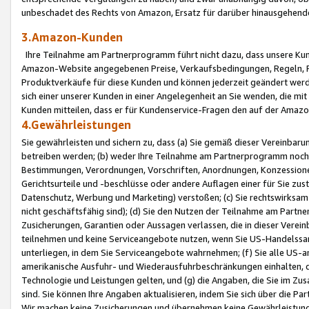
unbeschadet des Rechts von Amazon, Ersatz für darüber hinausgehen
3.Amazon-Kunden
Ihre Teilnahme am Partnerprogramm führt nicht dazu, dass unsere Kun
Amazon-Website angegebenen Preise, Verkaufsbedingungen, Regeln, Ri
Produktverkäufe für diese Kunden und können jederzeit geändert werde
sich einer unserer Kunden in einer Angelegenheit an Sie wenden, die 
Kunden mitteilen, dass er für Kundenservice-Fragen den auf der Ama
4.Gewährleistungen
Sie gewährleisten und sichern zu, dass (a) Sie gemäß dieser Vereinba
betreiben werden; (b) weder Ihre Teilnahme am Partnerprogramm noch d
Bestimmungen, Verordnungen, Vorschriften, Anordnungen, Konzessionen,
Gerichtsurteile und -beschlüsse oder andere Auflagen einer für Sie zu
Datenschutz, Werbung und Marketing) verstoßen; (c) Sie rechtswirksam 
nicht geschäftsfähig sind); (d) Sie den Nutzen der Teilnahme am Partne
Zusicherungen, Garantien oder Aussagen verlassen, die in dieser Verein
teilnehmen und keine Serviceangebote nutzen, wenn Sie US-Handelssa
unterliegen, in dem Sie Serviceangebote wahrnehmen; (f) Sie alle US
amerikanische Ausfuhr- und Wiederausfuhrbeschränkungen einhalten, 
Technologie und Leistungen gelten, und (g) die Angaben, die Sie im 
sind. Sie können Ihre Angaben aktualisieren, indem Sie sich über die 
Wir machen keine Zusicherungen und übernehmen keine Gewährleistun