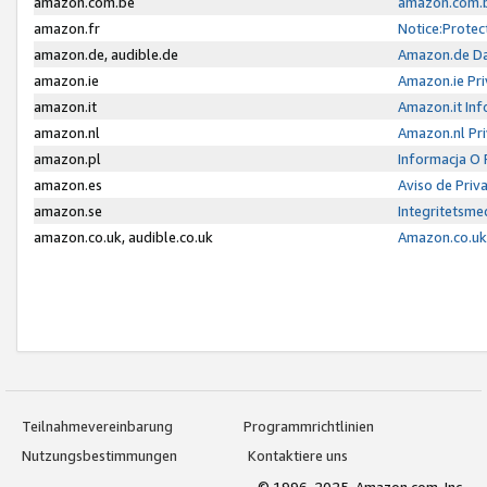
amazon.com.be
amazon.com.b
amazon.fr
Notice:Protec
amazon.de, audible.de
Amazon.de Da
amazon.ie
Amazon.ie Pri
amazon.it
Amazon.it Inf
amazon.nl
Amazon.nl Pri
amazon.pl
Informacja O
amazon.es
Aviso de Priv
amazon.se
Integritetsm
amazon.co.uk, audible.co.uk
Amazon.co.uk 
Teilnahmevereinbarung
Programmrichtlinien
Nutzungsbestimmungen
Kontaktiere uns