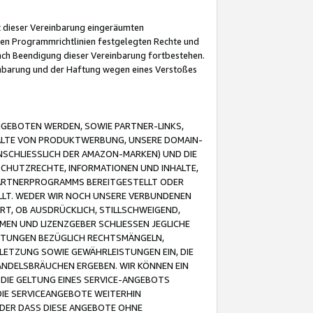
it dieser Vereinbarung eingeräumten
 den Programmrichtlinien festgelegten Rechte und
 nach Beendigung dieser Vereinbarung fortbestehen.
einbarung und der Haftung wegen eines Verstoßes
GEBOTEN WERDEN, SOWIE PARTNER-LINKS,
ALTE VON PRODUKTWERBUNG, UNSERE DOMAIN-
SCHLIESSLICH DER AMAZON-MARKEN) UND DIE
SCHUTZRECHTE, INFORMATIONEN UND INHALTE,
PARTNERPROGRAMMS BEREITGESTELLT ODER
ELLT. WEDER WIR NOCH UNSERE VERBUNDENEN
T, OB AUSDRÜCKLICH, STILLSCHWEIGEND,
MEN UND LIZENZGEBER SCHLIESSEN JEGLICHE
ISTUNGEN BEZÜGLICH RECHTSMÄNGELN,
LETZUNG SOWIE GEWÄHRLEISTUNGEN EIN, DIE
ANDELSBRÄUCHEN ERGEBEN. WIR KÖNNEN EIN
 DIE GELTUNG EINES SERVICE-ANGEBOTS
IE SERVICEANGEBOTE WEITERHIN
ODER DASS DIESE ANGEBOTE OHNE