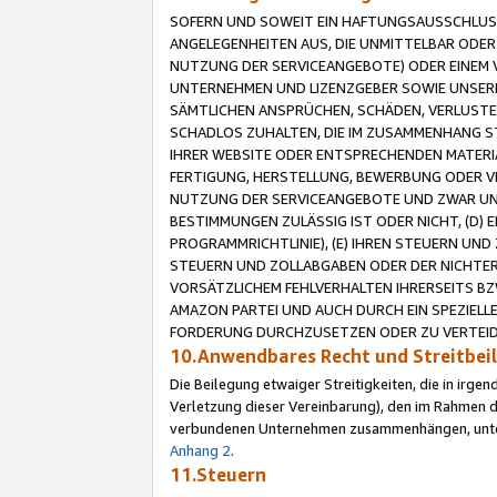
SOFERN UND SOWEIT EIN HAFTUNGSAUSSCHLUSS
ANGELEGENHEITEN AUS, DIE UNMITTELBAR ODER 
NUTZUNG DER SERVICEANGEBOTE) ODER EINEM V
UNTERNEHMEN UND LIZENZGEBER SOWIE UNSERE 
SÄMTLICHEN ANSPRÜCHEN, SCHÄDEN, VERLUSTE
SCHADLOS ZUHALTEN, DIE IM ZUSAMMENHANG STE
IHRER WEBSITE ODER ENTSPRECHENDEN MATERIA
FERTIGUNG, HERSTELLUNG, BEWERBUNG ODER VE
NUTZUNG DER SERVICEANGEBOTE UND ZWAR UN
BESTIMMUNGEN ZULÄSSIG IST ODER NICHT, (D) 
PROGRAMMRICHTLINIE), (E) IHREN STEUERN UN
STEUERN UND ZOLLABGABEN ODER DER NICHTER
VORSÄTZLICHEM FEHLVERHALTEN IHRERSEITS BZ
AMAZON PARTEI UND AUCH DURCH EIN SPEZIELL
FORDERUNG DURCHZUSETZEN ODER ZU VERTEIDI
10.Anwendbares Recht und Streitbe
Die Beilegung etwaiger Streitigkeiten, die in irg
Verletzung dieser Vereinbarung), den im Rahmen d
verbundenen Unternehmen zusammenhängen, unterl
Anhang 2
.
11.Steuern