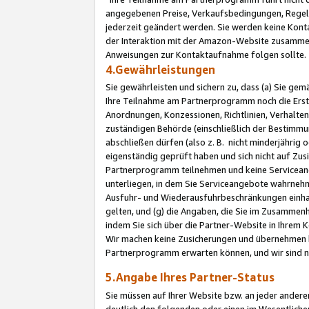
angegebenen Preise, Verkaufsbedingungen, Regeln
jederzeit geändert werden. Sie werden keine Konta
der Interaktion mit der Amazon-Website zusamme
Anweisungen zur Kontaktaufnahme folgen sollte.
4.Gewährleistungen
Sie gewährleisten und sichern zu, dass (a) Sie g
Ihre Teilnahme am Partnerprogramm noch die Erst
Anordnungen, Konzessionen, Richtlinien, Verhalten
zuständigen Behörde (einschließlich der Bestimmu
abschließen dürfen (also z. B. nicht minderjährig
eigenständig geprüft haben und sich nicht auf Zusi
Partnerprogramm teilnehmen und keine Servicean
unterliegen, in dem Sie Serviceangebote wahrneh
Ausfuhr- und Wiederausfuhrbeschränkungen einhal
gelten, und (g) die Angaben, die Sie im Zusammen
indem Sie sich über die Partner-Website in Ihrem
Wir machen keine Zusicherungen und übernehmen 
Partnerprogramm erwarten können, und wir sind n
5.Angabe Ihres Partner-Status
Sie müssen auf Ihrer Website bzw. an jeder ander
deutlich den folgenden oder einen im Wesentlichen