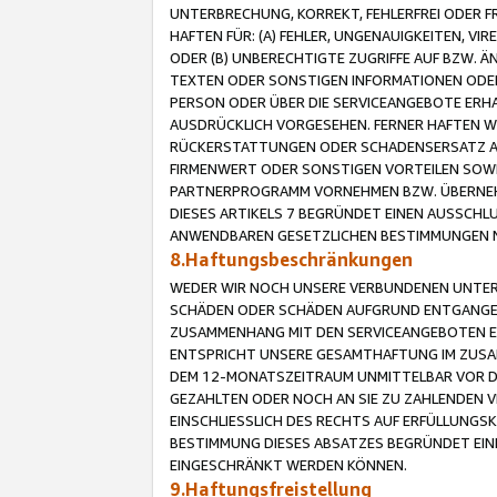
UNTERBRECHUNG, KORREKT, FEHLERFREI ODER 
HAFTEN FÜR: (A) FEHLER, UNGENAUIGKEITEN, 
ODER (B) UNBERECHTIGTE ZUGRIFFE AUF BZW. 
TEXTEN ODER SONSTIGEN INFORMATIONEN ODER 
PERSON ODER ÜBER DIE SERVICEANGEBOTE ERHA
AUSDRÜCKLICH VORGESEHEN. FERNER HAFTEN 
RÜCKERSTATTUNGEN ODER SCHADENSERSATZ AU
FIRMENWERT ODER SONSTIGEN VORTEILEN SOWIE
PARTNERPROGRAMM VORNEHMEN BZW. ÜBERNEHM
DIESES ARTIKELS 7 BEGRÜNDET EINEN AUSSCH
ANWENDBAREN GESETZLICHEN BESTIMMUNGEN 
8.Haftungsbeschränkungen
WEDER WIR NOCH UNSERE VERBUNDENEN UNTERN
SCHÄDEN ODER SCHÄDEN AUFGRUND ENTGANGENE
ZUSAMMENHANG MIT DEN SERVICEANGEBOTEN EN
ENTSPRICHT UNSERE GESAMTHAFTUNG IM ZUSAM
DEM 12-MONATSZEITRAUM UNMITTELBAR VOR DE
GEZAHLTEN ODER NOCH AN SIE ZU ZAHLENDEN V
EINSCHLIESSLICH DES RECHTS AUF ERFÜLLUNGS
BESTIMMUNG DIESES ABSATZES BEGRÜNDET EI
EINGESCHRÄNKT WERDEN KÖNNEN.
9.Haftungsfreistellung