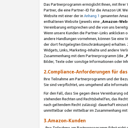
Das Partnerprogramm ermöglicht Ihnen, mit Ihrer W
Partner, die eine Partner-ID für die Amazon UK W
Website mit einer der in
Anhang 1
genannten Amazon
enthaltenen Website (jeweils eine „
Amazon-Webs
Vereinbarung entsprechen und die von uns bereitg
Wenn unsere Kunden die Partner-Links anklicken 
andere Handlungen vornehmen, können Sie eine Ver
der dort festgelegten Einschränkungen) erhalten. 
Widgets, Links, Marketing-Inhalte und andere Ver
Zusammenhang mit dem Partnerprogramm (die „
Bilder, Texte oder sonstige Informationen oder In
2.Compliance-Anforderungen für d
Ihre Teilnahme am Partnerprogramm und der Bezug 
Sie sind verpflichtet, uns umgehend alle Informat
Für den Fall, dass Sie gegen diese Vereinbarung 
stehenden Rechten und Rechtsbehelfen, das Recht
nach geltendem Recht zulässig) dauerhaft einzus
unmittelbar oder mittelbar im Zusammenhang mit
3.Amazon-Kunden
Ihre Teilnahme am Partnerprogramm führt nicht d