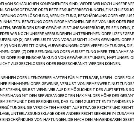
FREI VON SCHÄDLICHEN KOMPONENTEN SIND. WEDER WIR NOCH UNSERE 
VIREN, SCHADSOFTWARE ODER BETRIEBSUNTERBRECHUNGEN, EINSCHLIESSL
ÄNDERUNG ODER LÖSCHUNG, VERNICHTUNG, BESCHÄDIGUNG ODER VERLUST 
INHALTEN. BERATUNG ODER INFORMATIONEN, DIE SIE VON UNS ODER EIN
LTEN, BEGRÜNDEN KEINE GEWÄHRLEISTUNGSANSPRÜCHE, ES SEIN DENN, DI
WEDER WIR NOCH UNSERE VERBUNDENEN UNTERNEHMEN ODER LIZENZGEBE
FGRUND (X) DES VERLUSTS VON VORAUSSICHTLICHEN GEWINNEN ODER 
 (Y) VON INVESTITIONEN, AUFWENDUNGEN ODER VERPFLICHTUNGEN, DIE 
EN ODER (Z) DER BEENDIGUNG ODER AUSSETZUNG IHRER TEILNAHME A
LUSS ODER EINE EINSCHRÄNKUNG VON GEWÄHRLEISTUNGEN, HAFTUNGEN O
NICHT AUSGESCHLOSSEN ODER EINGESCHRÄNKT WERDEN KÖNNEN.
EHMEN ODER LIZENZGEBER HAFTEN FÜR MITTELBARE, NEBEN- ODER FOL
R EINNAHMEN ODER GEWINNE, VERLUST VON FIRMENWERT, NUTZUNGSAU
TSTEHEN, SELBST WENN WIR AUF DIE MÖGLICHKEIT DES AUFTRETENS S
MENHANG MIT DEN SERVICEANGEBOTEN MAXIMAL DER HÖHE DES GESAMT
M ZEITPUNKT DES EREIGNISSES, DAS ZU DEM ZULETZT ENTSTANDENEN 
ERGÜTUNGEN. SIE VERZICHTEN HIERMIT AUF ETWAIGE RECHTE UND RECHT
KLAGE, UNTERLASSUNGSKLAGE ODER ANDERE RECHTSBEHELFE IM ZUSAMME
NE EINSCHRÄNKUNG VON HAFTUNGEN, DIE NACH DEN ANWENDBAREN GESE