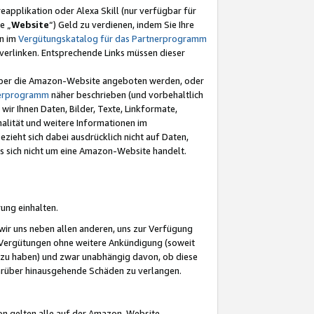
eapplikation oder Alexa Skill (nur verfügbar für
e „
Website
“) Geld zu verdienen, indem Sie Ihre
en im
Vergütungskatalog für das Partnerprogramm
t) verlinken. Entsprechende Links müssen dieser
e über die Amazon-Website angeboten werden, oder
nerprogramm
näher beschrieben (und vorbehaltlich
ir Ihnen Daten, Bilder, Texte, Linkformate,
alität und weitere Informationen im
zieht sich dabei ausdrücklich nicht auf Daten,
es sich nicht um eine Amazon-Website handelt.
rung einhalten.
ir uns neben allen anderen, uns zur Verfügung
n Vergütungen ohne weitere Ankündigung (soweit
 zu haben) und zwar unabhängig davon, ob diese
darüber hinausgehende Schäden zu verlangen.
on gelten alle auf der Amazon-Website