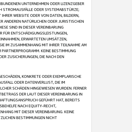
VERBUNDENEN UNTERNEHMEN ODER LIZENZGEBER
ICH STROMAUSFÄLLE ODER SYSTEMABSTÜRZE;
IHRER WEBSITE ODER VON DATEN, BILDERN,
ER ANDEREN NATÜRLICHEN ODER JURISTISCHEN
ESE SIND IN DIESER VEREINBARUNG
R FÜR ENTSCHÄDIGUNGSLEISTUNGEN,
EINNAHMEN, ERWARTETEN UMSÄTZEN,
SIE IM ZUSAMMENHANG MIT IHRER TEILNAHME AM
M PARTNERPROGRAMM. KEINE BESTIMMUNG
DER ZUSICHERUNGEN, DIE NACH DEN
GESCHÄDEN, KONKRETE ODER EXEMPLARISCHE
SFALL ODER DATENVERLUST, DIE IM
OLCHER SCHÄDEN HINGEWIESEN WURDEN. FERNER
BETRAGS DER LAUT DIESER VEREINBARUNG IN
HAFTUNGSANSPRUCH GEFÜHRT HAT, BEREITS
SBEHELFE NACH EQUITY-RECHT,
NHANG MIT DIESER VEREINBARUNG. KEINE
TZLICHEN BESTIMMUNGEN NICHT