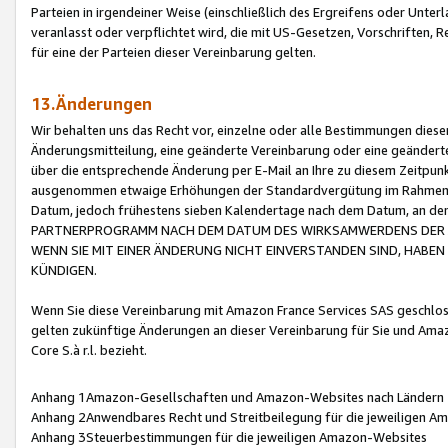
Parteien in irgendeiner Weise (einschließlich des Ergreifens oder Unt
veranlasst oder verpflichtet wird, die mit US-Gesetzen, Vorschriften,
für eine der Parteien dieser Vereinbarung gelten.
13.Änderungen
Wir behalten uns das Recht vor, einzelne oder alle Bestimmungen diese
Änderungsmitteilung, eine geänderte Vereinbarung oder eine geänderte 
über die entsprechende Änderung per E-Mail an Ihre zu diesem Zeitpun
ausgenommen etwaige Erhöhungen der Standardvergütung im Rahmen
Datum, jedoch frühestens sieben Kalendertage nach dem Datum, an de
PARTNERPROGRAMM NACH DEM DATUM DES WIRKSAMWERDENS DER Ä
WENN SIE MIT EINER ÄNDERUNG NICHT EINVERSTANDEN SIND, HABEN S
KÜNDIGEN.
Wenn Sie diese Vereinbarung mit Amazon France Services SAS geschlo
gelten zukünftige Änderungen an dieser Vereinbarung für Sie und Ama
Core S.à r.l. bezieht.
Anhang 1Amazon-Gesellschaften und Amazon-Websites nach Ländern
Anhang 2Anwendbares Recht und Streitbeilegung für die jeweiligen 
Anhang 3Steuerbestimmungen für die jeweiligen Amazon-Websites