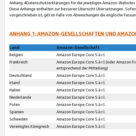
Anhang 4Datenschutzerklärungen für die jeweiligen Amazon-Websites
Diese Anhänge enthalten zur besseren Übersicht Übersetzungen. Sofe
vorgeschrieben ist, gilt im Falle von Abweichungen die englische Fass
ANHANG 1: AMAZON-GESELLSCHAFTEN UND AMAZO
Land
Amazon-Gesellschaft
Belgien
Amazon Europe Core S.à r.l.
Frankreich
Amazon Europe Core S.à r.l.(oder Amazon Fr
entsprechend der Mitteilung)
Deutschland
Amazon Europe Core S.à r.l.
Irland
Amazon Europe Core S.à r.l.
Italien
Amazon Europe Core S.à r.l.
Niederlande
Amazon Europe Core S.à r.l.
Polen
Amazon Europe Core S.à r.l.
Spanien
Amazon Europe Core S.à r.l.
Schweden
Amazon Europe Core S.à r.l.
Vereinigtes Königreich
Amazon Europe Core S.à r.l.