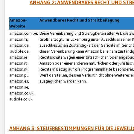
ANHANG 2: ANWENDBARES RECHT UND STRE
Amazon-
Anwendbares Recht und Streitbeilegung
Website
amazon.com.be,
Diese Vereinbarung und Streitigkeiten aller Art, die 
amazon.fr,
Großherzogtums Luxemburg unter Ausschluss seiner Kol
amazon.de,
ausschließlichen Zuständigkeit der Gerichte im Geri
audible.de,
dieser Vereinbarung kann Amazon bei einem zuständig
amazon.ie
Rechtsschutz wegen einer tatsächlichen oder angebli
amazon.it,
Amazon oder einer anderen natürlichen oder juristisc
amazon.nl,
Rechte in Bezug auf die Programminhalte besonderer,
amazon.pl,
Wert darstellen, dessen Verlust nicht ohne Weiteres e
amazon.es,
ausgeglichen werden kann.
amazon.se,
amazon.co.uk,
audible.co.uk
ANHANG 3: STEUERBESTIMMUNGEN FÜR DIE JEWEIL