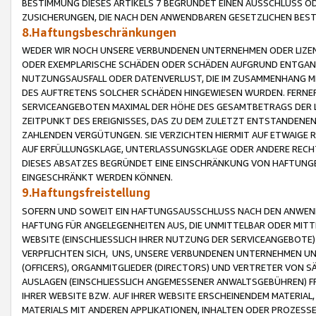
BESTIMMUNG DIESES ARTIKELS 7 BEGRÜNDET EINEN AUSSCHLUSS 
ZUSICHERUNGEN, DIE NACH DEN ANWENDBAREN GESETZLICHEN BE
8.Haftungsbeschränkungen
WEDER WIR NOCH UNSERE VERBUNDENEN UNTERNEHMEN ODER LIZEN
ODER EXEMPLARISCHE SCHÄDEN ODER SCHÄDEN AUFGRUND ENTGANG
NUTZUNGSAUSFALL ODER DATENVERLUST, DIE IM ZUSAMMENHANG MI
DES AUFTRETENS SOLCHER SCHÄDEN HINGEWIESEN WURDEN. FERN
SERVICEANGEBOTEN MAXIMAL DER HÖHE DES GESAMTBETRAGS DER 
ZEITPUNKT DES EREIGNISSES, DAS ZU DEM ZULETZT ENTSTANDENE
ZAHLENDEN VERGÜTUNGEN. SIE VERZICHTEN HIERMIT AUF ETWAIGE 
AUF ERFÜLLUNGSKLAGE, UNTERLASSUNGSKLAGE ODER ANDERE RECHT
DIESES ABSATZES BEGRÜNDET EINE EINSCHRÄNKUNG VON HAFTUNG
EINGESCHRÄNKT WERDEN KÖNNEN.
9.Haftungsfreistellung
SOFERN UND SOWEIT EIN HAFTUNGSAUSSCHLUSS NACH DEN ANWENDB
HAFTUNG FÜR ANGELEGENHEITEN AUS, DIE UNMITTELBAR ODER MITT
WEBSITE (EINSCHLIESSLICH IHRER NUTZUNG DER SERVICEANGEBOTE)
VERPFLICHTEN SICH, UNS, UNSERE VERBUNDENEN UNTERNEHMEN UN
(OFFICERS), ORGANMITGLIEDER (DIRECTORS) UND VERTRETER VON 
AUSLAGEN (EINSCHLIESSLICH ANGEMESSENER ANWALTSGEBÜHREN) FR
IHRER WEBSITE BZW. AUF IHRER WEBSITE ERSCHEINENDEM MATERIAL
MATERIALS MIT ANDEREN APPLIKATIONEN, INHALTEN ODER PROZESSE