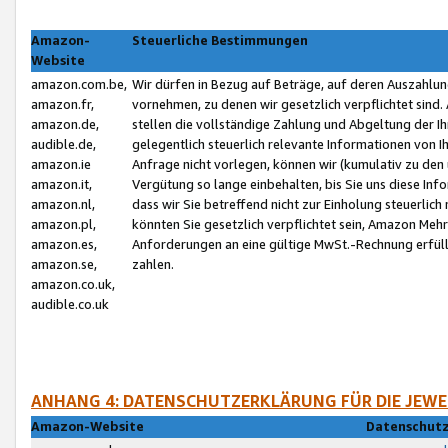
Amazon-
Steuerliche Bestimmungen
Website
amazon.com.be,
Wir dürfen in Bezug auf Beträge, auf deren Auszahlun
amazon.fr,
vornehmen, zu denen wir gesetzlich verpflichtet sind
amazon.de,
stellen die vollständige Zahlung und Abgeltung der 
audible.de,
gelegentlich steuerlich relevante Informationen von I
amazon.ie
Anfrage nicht vorlegen, können wir (kumulativ zu de
amazon.it,
Vergütung so lange einbehalten, bis Sie uns diese Inf
amazon.nl,
dass wir Sie betreffend nicht zur Einholung steuerlich 
amazon.pl,
könnten Sie gesetzlich verpflichtet sein, Amazon Meh
amazon.es,
Anforderungen an eine gültige MwSt.-Rechnung erfüllt
amazon.se,
zahlen.
amazon.co.uk,
audible.co.uk
ANHANG 4: DATENSCHUTZERKLÄRUNG FÜR DIE JEWE
Amazon-Website
Datenschutz