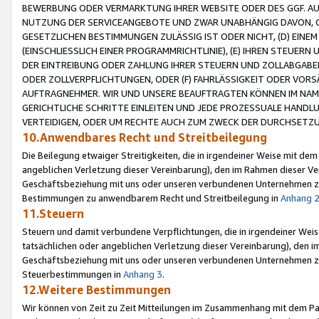
BEWERBUNG ODER VERMARKTUNG IHRER WEBSITE ODER DES GGF. AUF 
NUTZUNG DER SERVICEANGEBOTE UND ZWAR UNABHÄNGIG DAVON, O
GESETZLICHEN BESTIMMUNGEN ZULÄSSIG IST ODER NICHT, (D) EINE
(EINSCHLIESSLICH EINER PROGRAMMRICHTLINIE), (E) IHREN STEUER
DER EINTREIBUNG ODER ZAHLUNG IHRER STEUERN UND ZOLLABGAB
ODER ZOLLVERPFLICHTUNGEN, ODER (F) FAHRLÄSSIGKEIT ODER VORS
AUFTRAGNEHMER. WIR UND UNSERE BEAUFTRAGTEN KÖNNEN IM NAME
GERICHTLICHE SCHRITTE EINLEITEN UND JEDE PROZESSUALE HAND
VERTEIDIGEN, ODER UM RECHTE AUCH ZUM ZWECK DER DURCHSETZU
10.Anwendbares Recht und Streitbeilegung
Die Beilegung etwaiger Streitigkeiten, die in irgendeiner Weise mit de
angeblichen Verletzung dieser Vereinbarung), den im Rahmen dieser Ve
Geschäftsbeziehung mit uns oder unseren verbundenen Unternehmen zu
Bestimmungen zu anwendbarem Recht und Streitbeilegung in
Anhang 
11.Steuern
Steuern und damit verbundene Verpflichtungen, die in irgendeiner Wei
tatsächlichen oder angeblichen Verletzung dieser Vereinbarung), den 
Geschäftsbeziehung mit uns oder unseren verbundenen Unternehmen z
Steuerbestimmungen in
Anhang 3
.
12.Weitere Bestimmungen
Wir können von Zeit zu Zeit Mitteilungen im Zusammenhang mit dem Par