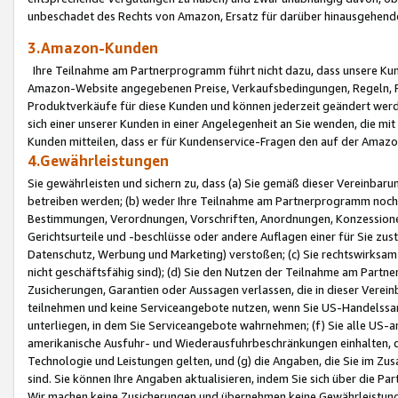
unbeschadet des Rechts von Amazon, Ersatz für darüber hinausgehen
3.Amazon-Kunden
Ihre Teilnahme am Partnerprogramm führt nicht dazu, dass unsere Kun
Amazon-Website angegebenen Preise, Verkaufsbedingungen, Regeln, Ri
Produktverkäufe für diese Kunden und können jederzeit geändert werde
sich einer unserer Kunden in einer Angelegenheit an Sie wenden, die 
Kunden mitteilen, dass er für Kundenservice-Fragen den auf der Ama
4.Gewährleistungen
Sie gewährleisten und sichern zu, dass (a) Sie gemäß dieser Vereinba
betreiben werden; (b) weder Ihre Teilnahme am Partnerprogramm noch d
Bestimmungen, Verordnungen, Vorschriften, Anordnungen, Konzessionen,
Gerichtsurteile und -beschlüsse oder andere Auflagen einer für Sie zu
Datenschutz, Werbung und Marketing) verstoßen; (c) Sie rechtswirksam 
nicht geschäftsfähig sind); (d) Sie den Nutzen der Teilnahme am Partne
Zusicherungen, Garantien oder Aussagen verlassen, die in dieser Verein
teilnehmen und keine Serviceangebote nutzen, wenn Sie US-Handelssa
unterliegen, in dem Sie Serviceangebote wahrnehmen; (f) Sie alle US
amerikanische Ausfuhr- und Wiederausfuhrbeschränkungen einhalten, 
Technologie und Leistungen gelten, und (g) die Angaben, die Sie im 
sind. Sie können Ihre Angaben aktualisieren, indem Sie sich über die 
Wir machen keine Zusicherungen und übernehmen keine Gewährleistun