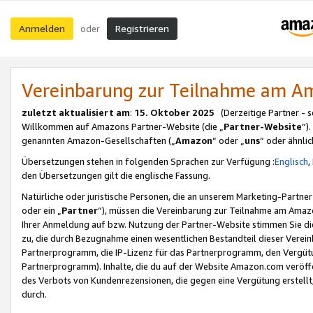
Anmelden
Registrieren
oder
Vereinbarung zur Teilnahme am 
zuletzt aktualisiert am
:
15. Oktober 2025
(Derzeitige Partner - 
Willkommen auf Amazons Partner-Website (die „
Partner-Website
“)
genannten Amazon-Gesellschaften („
Amazon
“ oder „
uns
“ oder ähnli
Übersetzungen stehen in folgenden Sprachen zur Verfügung :
Englisch
,
den Übersetzungen gilt die englische Fassung.
Natürliche oder juristische Personen, die an unserem Marketing-Partn
oder ein „
Partner
“), müssen die Vereinbarung zur Teilnahme am Ama
Ihrer Anmeldung auf bzw. Nutzung der Partner-Website stimmen Sie die
zu, die durch Bezugnahme einen wesentlichen Bestandteil dieser Verei
Partnerprogramm, die IP-Lizenz für das Partnerprogramm, den Vergütu
Partnerprogramm). Inhalte, die du auf der Website Amazon.com veröffe
des Verbots von Kundenrezensionen, die gegen eine Vergütung erstellt, 
durch.