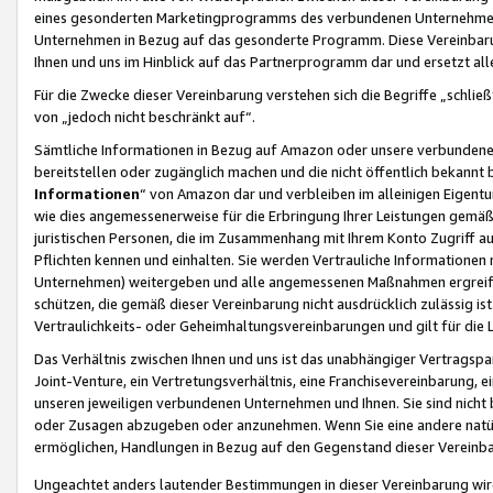
eines gesonderten Marketingprogramms des verbundenen Unternehmens
Unternehmen in Bezug auf das gesonderte Programm. Diese Vereinbarung
Ihnen und uns im Hinblick auf das Partnerprogramm dar und ersetzt al
Für die Zwecke dieser Vereinbarung verstehen sich die Begriffe „schließ
von „jedoch nicht beschränkt auf“.
Sämtliche Informationen in Bezug auf Amazon oder unsere verbunde
bereitstellen oder zugänglich machen und die nicht öffentlich bekannt bz
Informationen
“ von Amazon dar und verbleiben im alleinigen Eigent
wie dies angemessenerweise für die Erbringung Ihrer Leistungen gemäß d
juristischen Personen, die im Zusammenhang mit Ihrem Konto Zugriff au
Pflichten kennen und einhalten. Sie werden Vertrauliche Informationen 
Unternehmen) weitergeben und alle angemessenen Maßnahmen ergreifen
schützen, die gemäß dieser Vereinbarung nicht ausdrücklich zulässig is
Vertraulichkeits- oder Geheimhaltungsvereinbarungen und gilt für die
Das Verhältnis zwischen Ihnen und uns ist das unabhängiger Vertragspa
Joint-Venture, ein Vertretungsverhältnis, eine Franchisevereinbarung, 
unseren jeweiligen verbundenen Unternehmen und Ihnen. Sie sind ni
oder Zusagen abzugeben oder anzunehmen. Wenn Sie eine andere natürli
ermöglichen, Handlungen in Bezug auf den Gegenstand dieser Vereinbar
Ungeachtet anders lautender Bestimmungen in dieser Vereinbarung wird