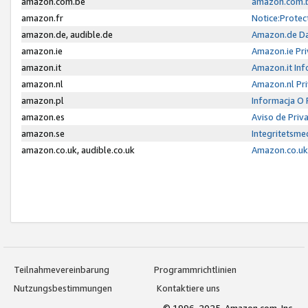
amazon.com.be
amazon.com.b
amazon.fr
Notice:Protec
amazon.de, audible.de
Amazon.de Da
amazon.ie
Amazon.ie Pri
amazon.it
Amazon.it Inf
amazon.nl
Amazon.nl Pri
amazon.pl
Informacja O
amazon.es
Aviso de Priv
amazon.se
Integritetsm
amazon.co.uk, audible.co.uk
Amazon.co.uk 
Teilnahmevereinbarung
Programmrichtlinien
Nutzungsbestimmungen
Kontaktiere uns