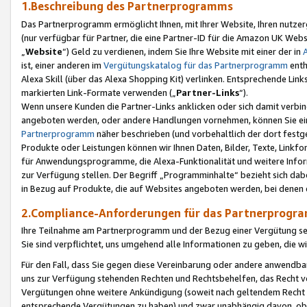
1.Beschreibung des Partnerprogramms
Das Partnerprogramm ermöglicht Ihnen, mit Ihrer Website, Ihren nutzer
(nur verfügbar für Partner, die eine Partner-ID für die Amazon UK We
„
Website
“) Geld zu verdienen, indem Sie Ihre Website mit einer der in
ist, einer anderen im
Vergütungskatalog für das Partnerprogramm
enth
Alexa Skill (über das Alexa Shopping Kit) verlinken. Entsprechende Lin
markierten Link-Formate verwenden („
Partner-Links
“).
Wenn unsere Kunden die Partner-Links anklicken oder sich damit verbi
angeboten werden, oder andere Handlungen vornehmen, können Sie eine
Partnerprogramm
näher beschrieben (und vorbehaltlich der dort festg
Produkte oder Leistungen können wir Ihnen Daten, Bilder, Texte, Linkfo
für Anwendungsprogramme, die Alexa-Funktionalität und weitere Inf
zur Verfügung stellen. Der Begriff „Programminhalte“ bezieht sich dabe
in Bezug auf Produkte, die auf Websites angeboten werden, bei denen 
2.Compliance-Anforderungen für das Partnerprog
Ihre Teilnahme am Partnerprogramm und der Bezug einer Vergütung setz
Sie sind verpflichtet, uns umgehend alle Informationen zu geben, die w
Für den Fall, dass Sie gegen diese Vereinbarung oder andere anwendba
uns zur Verfügung stehenden Rechten und Rechtsbehelfen, das Recht vo
Vergütungen ohne weitere Ankündigung (soweit nach geltendem Recht z
entsprechende Vergütungen zu haben) und zwar unabhängig davon, ob 