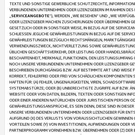
TEXTE UND SONSTIGE GEWERBLICHE SCHUTZRECHTE, INFORMATIONE
VERBUNDENEN UNTERNEHMEN ODER LIZENZGEBERN IM RAHMEN DES
„
SERVICEANGEBOTE
“), WERDEN „WIE BESEHEN“ UND „WIE VERFÜ
ODER LIZENZGEBER MACHEN ZUSICHERUNGEN ODER ÜBERNEHMEN GEW
GESETZLICH ODER IN SONSTIGER WEISE, IN BEZUG AUF DIE SERVI
SCHLIESSEN JEGLICHE GEWÄHRLEISTUNGEN IN BEZUG AUF DIE SERVI
GEWÄHRLEISTUNGEN BEZÜGLICH RECHTSMÄNGELN, MARKTGÄNGIGKEIT
VERWENDUNGSZWECK, NICHTVERLETZUNG SOWIE GEWÄHRLEISTUNGEN 
ÜBLICHEN GESCHÄFTSVERKEHR, DER LEISTUNG ODER HANDELSBRÄUCH
BESCHAFFENHEIT, MERKMALE, FUNKTIONEN, DEN LEISTUNGSUMFANG 
NOCH UNSERE VERBUNDENEN UNTERNEHMEN ODER LIZENZGEBER GEWÄ
BESCHRIEBEN DURCHGÄNGIG BZW. AUF BESTIMMTE ART UND WEISE
KORREKT, FEHLERFREI ODER FREI VON SCHÄDLICHEN KOMPONENTEN
HAFTEN FÜR: (A) FEHLER, UNGENAUIGKEITEN, VIREN, SCHADSOFTW
SYSTEMABSTÜRZE; ODER (B) UNBERECHTIGTE ZUGRIFFE AUF BZW. 
WEBSITE ODER VON DATEN, BILDERN, TEXTEN ODER SONSTIGEN INF
ODER EINER ANDEREN NATÜRLICHEN ODER JURISTISCHEN PERSON OD
GEWÄHRLEISTUNGSANSPRÜCHE, ES SEIN DENN, DIESE SIND IN DIES
UNSERE VERBUNDENEN UNTERNEHMEN ODER LIZENZGEBER FÜR EN
AUFGRUND (X) DES VERLUSTS VON VORAUSSICHTLICHEN GEWINNEN
VORTEILEN SOWIE (Y) VON INVESTITIONEN, AUFWENDUNGEN ODER VE
PARTNERPROGRAMM VORNEHMEN BZW. ÜBERNEHMEN ODER (Z) DER 