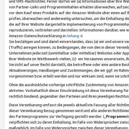
und SMS-Nachrichten. Ferner dürfen wir (a) Informationen über Ihre We
von Partner-Links und Programminhalten erhalten überwachen, aufzei
vor dem Kauf eines Produkts auf der Amazon-Website über einen auf Ih
prüfen, überwachen und anderweitig untersuchen, um die Einhaltung dies
die auf Ihrer Website dargestellte Implementierung von Programminhalt
reproduzieren, verbreiten und darstellen. Informationen darüber, wie w
Amazon-Datenschutzerklärung in
Anhang 4
.
Sie bestätigen und sind damit einverstanden, dass (a) wir und unsere 
(Traffic) anregen können, zu Bedingungen, die von den in dieser Vere
Unternehmen jederzeit (unmittelbar oder mittelbar) Websites oder Appl
Ihrer Website im Wettbewerb stehen, (c) ein Versäumnis unsererseits, I
Verzicht auf unser Recht darstellt, die betroffene oder eine andere B
Aktualisierungen, Handlungen und Zustimmungen, die wir ggf. im Rahme
vorgenommen bzw. erteilt werden und nur wirksam sind, wenn sie schri
Ohne die ausdrückliche vorherige schriftliche Zustimmung von Amazon
abtreten. Vorbehaltlich dieser Einschränkung ist diese Vereinbarung f
rechtlich bindend, gegenüber den Parteien und ihren jeweiligen Rech
Diese Vereinbarung umfasst die jeweils aktuellste Fassung aller Richtli
dieser Vereinbarung Bezug genommen wird und alle anderen Richtlinie
des Partnerprogramms zur Verfügung gestellt werden („
Programmric
verpflichten sich zu deren Einhaltung. Im Falle von Widersprüchen zwi
maßgeblich. Im Falle von Widersprüchen zwischen dieser Vereinbarun