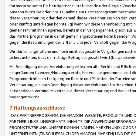
Partnerprogramm für betrügerische, irreführende oder illegale Zwecke
Amazon durch Sie oder Ihre Teilnahme am Partnerprogramm beschädig
dieser Vereinbarung oder den gemäß dieser Vereinbarung von den Vertr
oder künftig unterliegen könnte; (g) wenn wir diese Vereinbarung mit I
gemeinsam mit Ihnen agieren, bereits in der Vergangenheit, gleich aus
das Partnerprogramm in der allgemein angebotenen Form beenden. Vors
gegen die Bestimmungen der Ziffer 5 und jeder Verstoß gegen die Prog
Wir dürfen angefallene und noch nicht ausgezahlte Vergütungen nach 
sicherzustellen, dass der richtige Betrag ausgezahlt wird (beispielsw
Mit Beendigung dieser Vereinbarung erlöschen alle Rechte und Pflichte
eingeräumten Lizenzen/Nutzungsrechte; hiervon ausgenommen sind die in 
Programmrichtlinien festgelegten Rechte und Pflichten der Parteien sow
Vereinbarung, die nach Beendigung dieser Vereinbarung fortbestehen. D
entstandenen Verbindlichkeiten aus dieser Vereinbarung und der Haft
begangen wurde.
7.Haftungsausschlüsse
DAS PARTNERPROGRAMM, DIE AMAZON-WEBSITE, PRODUKTE UND DI
PARTNER-LINKS, LINKFORMATE, INHALTE, DIE ANWENDUNGSPROGR
PRODUKTWERBUNG, UNSERE DOMAIN-NAMEN, MARKEN UND LOGOS S
UNTERNEHMEN (EINSCHLIESSLICH DER AMAZON-MARKEN) UND DIE GE