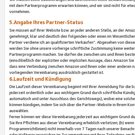
mit dem Partnerprogramm erwarten können, und wir sind nicht für etwa
vornehmen.
5.Angabe Ihres Partner-Status
Sie müssen auf Ihrer Website bzw. an jeder anderen Stelle, an der Am
genehmigt, klar und deutlich den folgenden oder einen im Wesentlichen
Partner verdiene ich an qualifizierten Verkäufen“. Abgesehen von die
werden Sie ohne unsere vorherige schriftliche Zustimmung keine weite
Partnerprogramm machen. Sie dürfen die zwischen uns und Ihnen best
(einschließlich der expliziten oder impliziten Aussage, dass Amazon Si
dass eine Verbindung zwischen Amazon und Ihnen oder einer anderen natü
vorliegenden Vereinbarung ausdrücklich gestattet ist.
6.Laufzeit und Kündigung
Die Laufzeit dieser Vereinbarung beginnt mit Ihrer Anmeldung für die 
jederzeit ordentlich oder aus wichtigem Grund durch schriftliche Kündi
automatisch und unter Ausschluss des Gerichtswegs), wobei eine solch
können kündigen, indem Sie sich über die Partner-Website in Ihrem Ko
auswählen.
Ferner können wir diese Vereinbarung jederzeit aus wichtigem Grund dur
Sie Ihre Pflichten aus dieser Vereinbarung erheblich verletzen; (b) wen
Programmrichtlinien) nicht innerhalb von 7 Tagen nach unserer Benachr
oder Haftungsansprüchen im Zusammenhang mit Ihrer Teilnahme am Pa