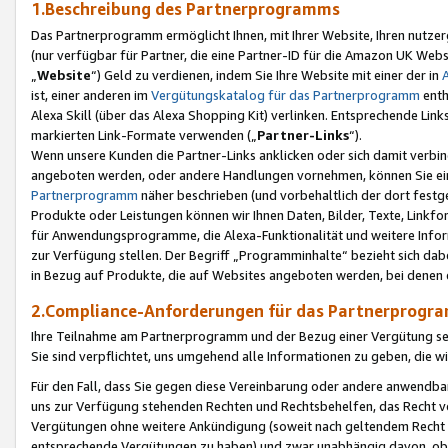
1.Beschreibung des Partnerprogramms
Das Partnerprogramm ermöglicht Ihnen, mit Ihrer Website, Ihren nutzer
(nur verfügbar für Partner, die eine Partner-ID für die Amazon UK We
„
Website
“) Geld zu verdienen, indem Sie Ihre Website mit einer der in
ist, einer anderen im
Vergütungskatalog für das Partnerprogramm
enth
Alexa Skill (über das Alexa Shopping Kit) verlinken. Entsprechende Lin
markierten Link-Formate verwenden („
Partner-Links
“).
Wenn unsere Kunden die Partner-Links anklicken oder sich damit verbi
angeboten werden, oder andere Handlungen vornehmen, können Sie eine
Partnerprogramm
näher beschrieben (und vorbehaltlich der dort festg
Produkte oder Leistungen können wir Ihnen Daten, Bilder, Texte, Linkfo
für Anwendungsprogramme, die Alexa-Funktionalität und weitere Inf
zur Verfügung stellen. Der Begriff „Programminhalte“ bezieht sich dabe
in Bezug auf Produkte, die auf Websites angeboten werden, bei denen 
2.Compliance-Anforderungen für das Partnerprog
Ihre Teilnahme am Partnerprogramm und der Bezug einer Vergütung setz
Sie sind verpflichtet, uns umgehend alle Informationen zu geben, die w
Für den Fall, dass Sie gegen diese Vereinbarung oder andere anwendba
uns zur Verfügung stehenden Rechten und Rechtsbehelfen, das Recht vo
Vergütungen ohne weitere Ankündigung (soweit nach geltendem Recht z
entsprechende Vergütungen zu haben) und zwar unabhängig davon, ob 