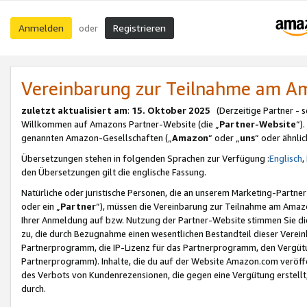
Anmelden
Registrieren
oder
Vereinbarung zur Teilnahme am 
zuletzt aktualisiert am
:
15. Oktober 2025
(Derzeitige Partner - 
Willkommen auf Amazons Partner-Website (die „
Partner-Website
“)
genannten Amazon-Gesellschaften („
Amazon
“ oder „
uns
“ oder ähnli
Übersetzungen stehen in folgenden Sprachen zur Verfügung :
Englisch
,
den Übersetzungen gilt die englische Fassung.
Natürliche oder juristische Personen, die an unserem Marketing-Partn
oder ein „
Partner
“), müssen die Vereinbarung zur Teilnahme am Ama
Ihrer Anmeldung auf bzw. Nutzung der Partner-Website stimmen Sie die
zu, die durch Bezugnahme einen wesentlichen Bestandteil dieser Verei
Partnerprogramm, die IP-Lizenz für das Partnerprogramm, den Vergütu
Partnerprogramm). Inhalte, die du auf der Website Amazon.com veröffe
des Verbots von Kundenrezensionen, die gegen eine Vergütung erstellt, 
durch.