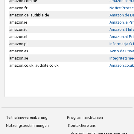
amazon.com.be
amazon.com.b
amazon.fr
Notice:Protec
amazon.de, audible.de
Amazon.de Da
amazon.ie
Amazon.ie Pri
amazon.it
Amazon.it Inf
amazon.nl
Amazon.nl Pri
amazon.pl
Informacja O
amazon.es
Aviso de Priv
amazon.se
Integritetsm
amazon.co.uk, audible.co.uk
Amazon.co.uk 
Teilnahmevereinbarung
Programmrichtlinien
Nutzungsbestimmungen
Kontaktiere uns