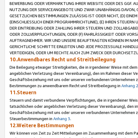
BEWERBUNG ODER VERMARKTUNG IHRER WEBSITE ODER DES GGF. AUF 
NUTZUNG DER SERVICEANGEBOTE UND ZWAR UNABHÄNGIG DAVON, O
GESETZLICHEN BESTIMMUNGEN ZULÄSSIG IST ODER NICHT, (D) EINE
(EINSCHLIESSLICH EINER PROGRAMMRICHTLINIE), (E) IHREN STEUER
DER EINTREIBUNG ODER ZAHLUNG IHRER STEUERN UND ZOLLABGAB
ODER ZOLLVERPFLICHTUNGEN, ODER (F) FAHRLÄSSIGKEIT ODER VORS
AUFTRAGNEHMER. WIR UND UNSERE BEAUFTRAGTEN KÖNNEN IM NAME
GERICHTLICHE SCHRITTE EINLEITEN UND JEDE PROZESSUALE HAND
VERTEIDIGEN, ODER UM RECHTE AUCH ZUM ZWECK DER DURCHSETZU
10.Anwendbares Recht und Streitbeilegung
Die Beilegung etwaiger Streitigkeiten, die in irgendeiner Weise mit de
angeblichen Verletzung dieser Vereinbarung), den im Rahmen dieser Ve
Geschäftsbeziehung mit uns oder unseren verbundenen Unternehmen zu
Bestimmungen zu anwendbarem Recht und Streitbeilegung in
Anhang 
11.Steuern
Steuern und damit verbundene Verpflichtungen, die in irgendeiner Wei
tatsächlichen oder angeblichen Verletzung dieser Vereinbarung), den 
Geschäftsbeziehung mit uns oder unseren verbundenen Unternehmen z
Steuerbestimmungen in
Anhang 3
.
12.Weitere Bestimmungen
Wir können von Zeit zu Zeit Mitteilungen im Zusammenhang mit dem Par