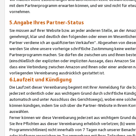
mit dem Partnerprogramm erwarten können, und wir sind nicht für etwa
vornehmen.
5.Angabe Ihres Partner-Status
Sie müssen auf Ihrer Website bzw. an jeder anderen Stelle, an der Am
genehmigt, klar und deutlich den folgenden oder einen im Wesentlichen
Partner verdiene ich an qualifizierten Verkäufen“. Abgesehen von die
werden Sie ohne unsere vorherige schriftliche Zustimmung keine weite
Partnerprogramm machen. Sie dürfen die zwischen uns und Ihnen best
(einschließlich der expliziten oder impliziten Aussage, dass Amazon Si
dass eine Verbindung zwischen Amazon und Ihnen oder einer anderen natü
vorliegenden Vereinbarung ausdrücklich gestattet ist.
6.Laufzeit und Kündigung
Die Laufzeit dieser Vereinbarung beginnt mit Ihrer Anmeldung für die 
jederzeit ordentlich oder aus wichtigem Grund durch schriftliche Kündi
automatisch und unter Ausschluss des Gerichtswegs), wobei eine solch
können kündigen, indem Sie sich über die Partner-Website in Ihrem Ko
auswählen.
Ferner können wir diese Vereinbarung jederzeit aus wichtigem Grund dur
Sie Ihre Pflichten aus dieser Vereinbarung erheblich verletzen; (b) wen
Programmrichtlinien) nicht innerhalb von 7 Tagen nach unserer Benachr
oder Haftungsansprüchen im Zusammenhang mit Ihrer Teilnahme am Pa