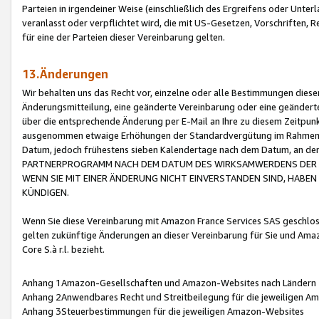
Parteien in irgendeiner Weise (einschließlich des Ergreifens oder Unt
veranlasst oder verpflichtet wird, die mit US-Gesetzen, Vorschriften,
für eine der Parteien dieser Vereinbarung gelten.
13.Änderungen
Wir behalten uns das Recht vor, einzelne oder alle Bestimmungen diese
Änderungsmitteilung, eine geänderte Vereinbarung oder eine geänderte 
über die entsprechende Änderung per E-Mail an Ihre zu diesem Zeitpun
ausgenommen etwaige Erhöhungen der Standardvergütung im Rahmen
Datum, jedoch frühestens sieben Kalendertage nach dem Datum, an de
PARTNERPROGRAMM NACH DEM DATUM DES WIRKSAMWERDENS DER Ä
WENN SIE MIT EINER ÄNDERUNG NICHT EINVERSTANDEN SIND, HABEN S
KÜNDIGEN.
Wenn Sie diese Vereinbarung mit Amazon France Services SAS geschlo
gelten zukünftige Änderungen an dieser Vereinbarung für Sie und Ama
Core S.à r.l. bezieht.
Anhang 1Amazon-Gesellschaften und Amazon-Websites nach Ländern
Anhang 2Anwendbares Recht und Streitbeilegung für die jeweiligen 
Anhang 3Steuerbestimmungen für die jeweiligen Amazon-Websites