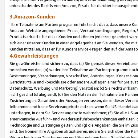
unbeschadet des Rechts von Amazon, Ersatz für darüber hinausgehen
3.Amazon-Kunden
Ihre Teilnahme am Partnerprogramm führt nicht dazu, dass unsere Kun
Amazon-Website angegebenen Preise, Verkaufsbedingungen, Regeln, Ri
Produktverkäufe für diese Kunden und können jederzeit geändert werde
sich einer unserer Kunden in einer Angelegenheit an Sie wenden, die 
Kunden mitteilen, dass er für Kundenservice-Fragen den auf der Ama
4.Gewährleistungen
Sie gewährleisten und sichern zu, dass (a) Sie gemäß dieser Vereinba
betreiben werden; (b) weder Ihre Teilnahme am Partnerprogramm noch d
Bestimmungen, Verordnungen, Vorschriften, Anordnungen, Konzessionen,
Gerichtsurteile und -beschlüsse oder andere Auflagen einer für Sie zu
Datenschutz, Werbung und Marketing) verstoßen; (c) Sie rechtswirksam 
nicht geschäftsfähig sind); (d) Sie den Nutzen der Teilnahme am Partne
Zusicherungen, Garantien oder Aussagen verlassen, die in dieser Verein
teilnehmen und keine Serviceangebote nutzen, wenn Sie US-Handelssa
unterliegen, in dem Sie Serviceangebote wahrnehmen; (f) Sie alle US
amerikanische Ausfuhr- und Wiederausfuhrbeschränkungen einhalten, 
Technologie und Leistungen gelten, und (g) die Angaben, die Sie im 
sind. Sie können Ihre Angaben aktualisieren, indem Sie sich über die 
Wir machen keine Zusicherungen und übernehmen keine Gewährleistun