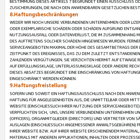
BESTIMMUNG DIESES ARTIKELS 7 BEGRÜNDET EINEN AUSSCHLUSS 
ZUSICHERUNGEN, DIE NACH DEN ANWENDBAREN GESETZLICHEN BE
8.Haftungsbeschränkungen
WEDER WIR NOCH UNSERE VERBUNDENEN UNTERNEHMEN ODER LIZEN
ODER EXEMPLARISCHE SCHÄDEN ODER SCHÄDEN AUFGRUND ENTGANG
NUTZUNGSAUSFALL ODER DATENVERLUST, DIE IM ZUSAMMENHANG MI
DES AUFTRETENS SOLCHER SCHÄDEN HINGEWIESEN WURDEN. FERN
SERVICEANGEBOTEN MAXIMAL DER HÖHE DES GESAMTBETRAGS DER 
ZEITPUNKT DES EREIGNISSES, DAS ZU DEM ZULETZT ENTSTANDENE
ZAHLENDEN VERGÜTUNGEN. SIE VERZICHTEN HIERMIT AUF ETWAIGE 
AUF ERFÜLLUNGSKLAGE, UNTERLASSUNGSKLAGE ODER ANDERE RECHT
DIESES ABSATZES BEGRÜNDET EINE EINSCHRÄNKUNG VON HAFTUNG
EINGESCHRÄNKT WERDEN KÖNNEN.
9.Haftungsfreistellung
SOFERN UND SOWEIT EIN HAFTUNGSAUSSCHLUSS NACH DEN ANWENDB
HAFTUNG FÜR ANGELEGENHEITEN AUS, DIE UNMITTELBAR ODER MITT
WEBSITE (EINSCHLIESSLICH IHRER NUTZUNG DER SERVICEANGEBOTE)
VERPFLICHTEN SICH, UNS, UNSERE VERBUNDENEN UNTERNEHMEN UN
(OFFICERS), ORGANMITGLIEDER (DIRECTORS) UND VERTRETER VON 
AUSLAGEN (EINSCHLIESSLICH ANGEMESSENER ANWALTSGEBÜHREN) FR
IHRER WEBSITE BZW. AUF IHRER WEBSITE ERSCHEINENDEM MATERIAL
MATERIALS MIT ANDEREN APPLIKATIONEN, INHALTEN ODER PROZESSE