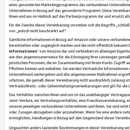
eines gesonderten Marketingprogramms des verbundenen Unternehmens
Unternehmen in Bezug auf das gesonderte Programm. Diese Vereinbarung
Ihnen und uns im Hinblick auf das Partnerprogramm dar und ersetzt al
Für die Zwecke dieser Vereinbarung verstehen sich die Begriffe „schließ
von „jedoch nicht beschränkt auf“.
Sämtliche Informationen in Bezug auf Amazon oder unsere verbunde
bereitstellen oder zugänglich machen und die nicht öffentlich bekannt bz
Informationen
“ von Amazon dar und verbleiben im alleinigen Eigent
wie dies angemessenerweise für die Erbringung Ihrer Leistungen gemäß d
juristischen Personen, die im Zusammenhang mit Ihrem Konto Zugriff au
Pflichten kennen und einhalten. Sie werden Vertrauliche Informationen 
Unternehmen) weitergeben und alle angemessenen Maßnahmen ergreifen
schützen, die gemäß dieser Vereinbarung nicht ausdrücklich zulässig is
Vertraulichkeits- oder Geheimhaltungsvereinbarungen und gilt für die
Das Verhältnis zwischen Ihnen und uns ist das unabhängiger Vertragspa
Joint-Venture, ein Vertretungsverhältnis, eine Franchisevereinbarung, 
unseren jeweiligen verbundenen Unternehmen und Ihnen. Sie sind ni
oder Zusagen abzugeben oder anzunehmen. Wenn Sie eine andere natürli
ermöglichen, Handlungen in Bezug auf den Gegenstand dieser Vereinbar
Ungeachtet anders lautender Bestimmungen in dieser Vereinbarung wird