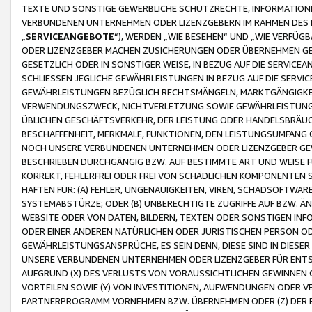
TEXTE UND SONSTIGE GEWERBLICHE SCHUTZRECHTE, INFORMATIONE
VERBUNDENEN UNTERNEHMEN ODER LIZENZGEBERN IM RAHMEN DES
„
SERVICEANGEBOTE
“), WERDEN „WIE BESEHEN“ UND „WIE VERFÜ
ODER LIZENZGEBER MACHEN ZUSICHERUNGEN ODER ÜBERNEHMEN GEW
GESETZLICH ODER IN SONSTIGER WEISE, IN BEZUG AUF DIE SERVI
SCHLIESSEN JEGLICHE GEWÄHRLEISTUNGEN IN BEZUG AUF DIE SERVI
GEWÄHRLEISTUNGEN BEZÜGLICH RECHTSMÄNGELN, MARKTGÄNGIGKEIT
VERWENDUNGSZWECK, NICHTVERLETZUNG SOWIE GEWÄHRLEISTUNGEN 
ÜBLICHEN GESCHÄFTSVERKEHR, DER LEISTUNG ODER HANDELSBRÄUCH
BESCHAFFENHEIT, MERKMALE, FUNKTIONEN, DEN LEISTUNGSUMFANG 
NOCH UNSERE VERBUNDENEN UNTERNEHMEN ODER LIZENZGEBER GEWÄ
BESCHRIEBEN DURCHGÄNGIG BZW. AUF BESTIMMTE ART UND WEISE
KORREKT, FEHLERFREI ODER FREI VON SCHÄDLICHEN KOMPONENTEN
HAFTEN FÜR: (A) FEHLER, UNGENAUIGKEITEN, VIREN, SCHADSOFTW
SYSTEMABSTÜRZE; ODER (B) UNBERECHTIGTE ZUGRIFFE AUF BZW. 
WEBSITE ODER VON DATEN, BILDERN, TEXTEN ODER SONSTIGEN INF
ODER EINER ANDEREN NATÜRLICHEN ODER JURISTISCHEN PERSON OD
GEWÄHRLEISTUNGSANSPRÜCHE, ES SEIN DENN, DIESE SIND IN DIES
UNSERE VERBUNDENEN UNTERNEHMEN ODER LIZENZGEBER FÜR EN
AUFGRUND (X) DES VERLUSTS VON VORAUSSICHTLICHEN GEWINNEN
VORTEILEN SOWIE (Y) VON INVESTITIONEN, AUFWENDUNGEN ODER VE
PARTNERPROGRAMM VORNEHMEN BZW. ÜBERNEHMEN ODER (Z) DER 