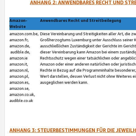
ANHANG 2: ANWENDBARES RECHT UND STRE
Amazon-
Anwendbares Recht und Streitbeilegung
Website
amazon.com.be,
Diese Vereinbarung und Streitigkeiten aller Art, die 
amazon.fr,
Großherzogtums Luxemburg unter Ausschluss seiner Kol
amazon.de,
ausschließlichen Zuständigkeit der Gerichte im Geri
audible.de,
dieser Vereinbarung kann Amazon bei einem zuständig
amazon.ie
Rechtsschutz wegen einer tatsächlichen oder angebli
amazon.it,
Amazon oder einer anderen natürlichen oder juristisc
amazon.nl,
Rechte in Bezug auf die Programminhalte besonderer,
amazon.pl,
Wert darstellen, dessen Verlust nicht ohne Weiteres e
amazon.es,
ausgeglichen werden kann.
amazon.se,
amazon.co.uk,
audible.co.uk
ANHANG 3: STEUERBESTIMMUNGEN FÜR DIE JEWEIL