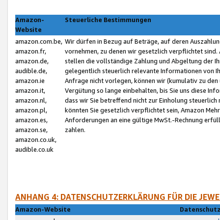
Amazon-
Steuerliche Bestimmungen
Website
amazon.com.be,
Wir dürfen in Bezug auf Beträge, auf deren Auszahlun
amazon.fr,
vornehmen, zu denen wir gesetzlich verpflichtet sind
amazon.de,
stellen die vollständige Zahlung und Abgeltung der 
audible.de,
gelegentlich steuerlich relevante Informationen von I
amazon.ie
Anfrage nicht vorlegen, können wir (kumulativ zu de
amazon.it,
Vergütung so lange einbehalten, bis Sie uns diese Inf
amazon.nl,
dass wir Sie betreffend nicht zur Einholung steuerlich 
amazon.pl,
könnten Sie gesetzlich verpflichtet sein, Amazon Meh
amazon.es,
Anforderungen an eine gültige MwSt.-Rechnung erfüllt
amazon.se,
zahlen.
amazon.co.uk,
audible.co.uk
ANHANG 4: DATENSCHUTZERKLÄRUNG FÜR DIE JEWE
Amazon-Website
Datenschutz