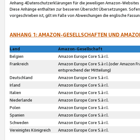
Anhang 4Datenschutzerklärungen für die jeweiligen Amazon-Websites
Diese Anhänge enthalten zur besseren Übersicht Übersetzungen. Sofe
vorgeschrieben ist, gilt im Falle von Abweichungen die englische Fass
ANHANG 1: AMAZON-GESELLSCHAFTEN UND AMAZO
Land
Amazon-Gesellschaft
Belgien
Amazon Europe Core S.à r.l.
Frankreich
Amazon Europe Core S.à r.l.(oder Amazon Fr
entsprechend der Mitteilung)
Deutschland
Amazon Europe Core S.à r.l.
Irland
Amazon Europe Core S.à r.l.
Italien
Amazon Europe Core S.à r.l.
Niederlande
Amazon Europe Core S.à r.l.
Polen
Amazon Europe Core S.à r.l.
Spanien
Amazon Europe Core S.à r.l.
Schweden
Amazon Europe Core S.à r.l.
Vereinigtes Königreich
Amazon Europe Core S.à r.l.