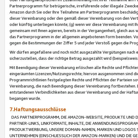
Partnerprogramm für betrügerische, irreführende oder illegale Zwecke
Amazon durch Sie oder Ihre Teilnahme am Partnerprogramm beschädig
dieser Vereinbarung oder den gemäß dieser Vereinbarung von den Vertr
oder künftig unterliegen könnte; (g) wenn wir diese Vereinbarung mit I
gemeinsam mit Ihnen agieren, bereits in der Vergangenheit, gleich aus
das Partnerprogramm in der allgemein angebotenen Form beenden. Vors
gegen die Bestimmungen der Ziffer 5 und jeder Verstoß gegen die Prog
Wir dürfen angefallene und noch nicht ausgezahlte Vergütungen nach 
sicherzustellen, dass der richtige Betrag ausgezahlt wird (beispielsw
Mit Beendigung dieser Vereinbarung erlöschen alle Rechte und Pflichte
eingeräumten Lizenzen/Nutzungsrechte; hiervon ausgenommen sind die in 
Programmrichtlinien festgelegten Rechte und Pflichten der Parteien sow
Vereinbarung, die nach Beendigung dieser Vereinbarung fortbestehen. D
entstandenen Verbindlichkeiten aus dieser Vereinbarung und der Haft
begangen wurde.
7.Haftungsausschlüsse
DAS PARTNERPROGRAMM, DIE AMAZON-WEBSITE, PRODUKTE UND DI
PARTNER-LINKS, LINKFORMATE, INHALTE, DIE ANWENDUNGSPROGR
PRODUKTWERBUNG, UNSERE DOMAIN-NAMEN, MARKEN UND LOGOS S
UNTERNEHMEN (EINSCHLIESSLICH DER AMAZON-MARKEN) UND DIE GE