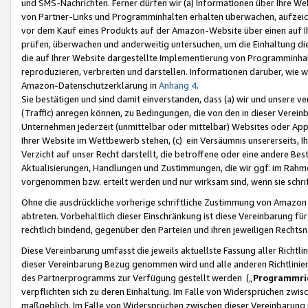
und SMS-Nachrichten. Ferner dürfen wir (a) Informationen über Ihre We
von Partner-Links und Programminhalten erhalten überwachen, aufzei
vor dem Kauf eines Produkts auf der Amazon-Website über einen auf Ih
prüfen, überwachen und anderweitig untersuchen, um die Einhaltung dies
die auf Ihrer Website dargestellte Implementierung von Programminhalt
reproduzieren, verbreiten und darstellen. Informationen darüber, wie w
Amazon-Datenschutzerklärung in
Anhang 4
.
Sie bestätigen und sind damit einverstanden, dass (a) wir und unsere 
(Traffic) anregen können, zu Bedingungen, die von den in dieser Vere
Unternehmen jederzeit (unmittelbar oder mittelbar) Websites oder Appl
Ihrer Website im Wettbewerb stehen, (c) ein Versäumnis unsererseits, I
Verzicht auf unser Recht darstellt, die betroffene oder eine andere B
Aktualisierungen, Handlungen und Zustimmungen, die wir ggf. im Rahme
vorgenommen bzw. erteilt werden und nur wirksam sind, wenn sie schri
Ohne die ausdrückliche vorherige schriftliche Zustimmung von Amazon
abtreten. Vorbehaltlich dieser Einschränkung ist diese Vereinbarung f
rechtlich bindend, gegenüber den Parteien und ihren jeweiligen Rech
Diese Vereinbarung umfasst die jeweils aktuellste Fassung aller Richtli
dieser Vereinbarung Bezug genommen wird und alle anderen Richtlinie
des Partnerprogramms zur Verfügung gestellt werden („
Programmric
verpflichten sich zu deren Einhaltung. Im Falle von Widersprüchen zwi
maßgeblich. Im Falle von Widersprüchen zwischen dieser Vereinbarun