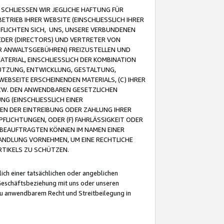
CHLIESSEN WIR JEGLICHE HAFTUNG FÜR
TRIEB IHRER WEBSITE (EINSCHLIESSLICH IHRER
FLICHTEN SICH, UNS, UNSERE VERBUNDENEN
EDER (DIRECTORS) UND VERTRETER VON
R ANWALTSGEBÜHREN) FREIZUSTELLEN UND
ATERIAL, EINSCHLIESSLICH DER KOMBINATION
NUTZUNG, ENTWICKLUNG, GESTALTUNG,
EBSEITE ERSCHEINENDEN MATERIALS, (C) IHRER
ZW. DEN ANWENDBAREN GESETZLICHEN
NG (EINSCHLIESSLICH EINER
BEN DER EINTREIBUNG ODER ZAHLUNG IHRER
LICHTUNGEN, ODER (F) FAHRLÄSSIGKEIT ODER
 BEAUFTRAGTEN KÖNNEN IM NAMEN EINER
HANDLUNG VORNEHMEN, UM EINE RECHTLICHE
TIKELS ZU SCHÜTZEN.
ich einer tatsächlichen oder angeblichen
Geschäftsbeziehung mit uns oder unseren
u anwendbarem Recht und Streitbeilegung in