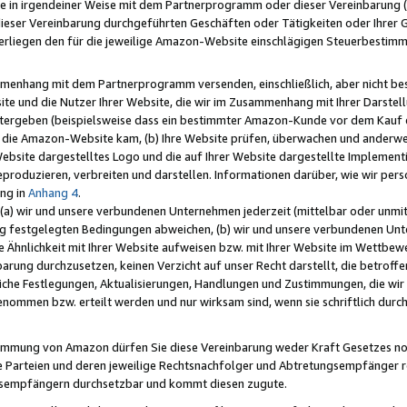
e in irgendeiner Weise mit dem Partnerprogramm oder dieser Vereinbarung (ei
ieser Vereinbarung durchgeführten Geschäften oder Tätigkeiten oder Ihrer 
liegen den für die jeweilige Amazon-Website einschlägigen Steuerbestim
mmenhang mit dem Partnerprogramm versenden, einschließlich, aber nicht be
site und die Nutzer Ihrer Website, die wir im Zusammenhang mit Ihrer Darst
itergeben (beispielsweise dass ein bestimmter Amazon-Kunde vor dem Kauf
uf die Amazon-Website kam, (b) Ihre Website prüfen, überwachen und anderwei
r Website dargestelltes Logo und die auf Ihrer Website dargestellte Impleme
reproduzieren, verbreiten und darstellen. Informationen darüber, wie wir per
ng in
Anhang 4
.
 (a) wir und unsere verbundenen Unternehmen jederzeit (mittelbar oder unmit
ng festgelegten Bedingungen abweichen, (b) wir und unsere verbundenen Unte
 Ähnlichkeit mit Ihrer Website aufweisen bzw. mit Ihrer Website im Wettbewer
barung durchzusetzen, keinen Verzicht auf unser Recht darstellt, die betrof
liche Festlegungen, Aktualisierungen, Handlungen und Zustimmungen, die wi
enommen bzw. erteilt werden und nur wirksam sind, wenn sie schriftlich dur
stimmung von Amazon dürfen Sie diese Vereinbarung weder Kraft Gesetzes no
die Parteien und deren jeweilige Rechtsnachfolger und Abtretungsempfänger 
ngsempfängern durchsetzbar und kommt diesen zugute.