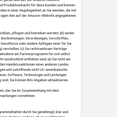
und Produktverkäufe für diese Kunden und können
nden in einer Angelegenheit an Sie wenden, die mit
e-Fragen den auf der Amazon-Website angegebenen
stellen, pflegen und betreiben werden; (b) weder
e Bestimmungen, Verordnungen, Vorschriften,
-beschlüsse oder andere Auflagen einer für Sie
 verstoßen; (c) Sie rechtswirksam Verträge
r Teilnahme am Partnerprogramm für sich selbst
t ausdrücklich enthalten sind; (e) Sie nicht am
den Handelssanktionen eines anderen Landes
gen und zutreffende nicht US-amerikanische
ren, Software, Technologie und Leistungen
sind. Sie können Ihre Angaben aktualisieren,
men, das Sie im Zusammenhang mit dem
 Erwartungen vornehmen.
ogramminhalten durch Sie genehmigt, klar und
zon-Partner verdiene ich an qualifizierten