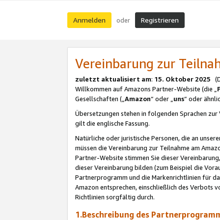
Anmelden
Registrieren
oder
Vereinbarung zur Teil
zuletzt aktualisiert am
:
15. Oktober 2025
(De
Willkommen auf Amazons Partner-Website (die „
Gesellschaften („
Amazon
“ oder „
uns
“ oder ähnl
Übersetzungen stehen in folgenden Sprachen zur 
gilt die englische Fassung.
Natürliche oder juristische Personen, die an uns
müssen die Vereinbarung zur Teilnahme am Amaz
Partner-Website stimmen Sie dieser Vereinbarung,
dieser Vereinbarung bilden (zum Beispiel die Vo
Partnerprogramm und die Markenrichtlinien für da
Amazon entsprechen, einschließlich des Verbots vo
Richtlinien sorgfältig durch.
1.Beschreibung des Partnerprogra