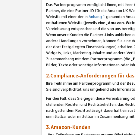
Das Partnerprogramm ermöglicht Ihnen, mit Ihrer W
Partner, die eine Partner-ID für die Amazon UK W
Website mit einer der in
Anhang 1
genannten Amazon
enthaltenen Website (jeweils eine „
Amazon-Webs
Vereinbarung entsprechen und die von uns bereitg
Wenn unsere Kunden die Partner-Links anklicken 
andere Handlungen vornehmen, können Sie eine Ver
der dort festgelegten Einschränkungen) erhalten. 
Widgets, Links, Marketing-Inhalte und andere Ver
Zusammenhang mit dem Partnerprogramm (die „
Bilder, Texte oder sonstige Informationen oder In
2.Compliance-Anforderungen für d
Ihre Teilnahme am Partnerprogramm und der Bezug 
Sie sind verpflichtet, uns umgehend alle Informat
Für den Fall, dass Sie gegen diese Vereinbarung 
stehenden Rechten und Rechtsbehelfen, das Recht
nach geltendem Recht zulässig) dauerhaft einzus
unmittelbar oder mittelbar im Zusammenhang mit
3.Amazon-Kunden
Ihre Teilnahme am Partnerprogramm führt nicht d