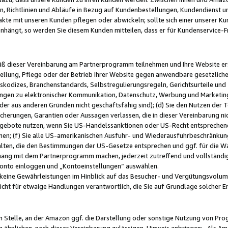
, Richtlinien und Abläufe in Bezug auf Kundenbestellungen, Kundendienst 
kte mit unseren Kunden pflegen oder abwickeln; sollte sich einer unserer Ku
nhängt, so werden Sie diesem Kunden mitteilen, dass er für Kundenservic
emäß dieser Vereinbarung am Partnerprogramm teilnehmen und Ihre Website er
ellung, Pflege oder der Betrieb Ihrer Website gegen anwendbare gesetzlich
skodizes, Branchenstandards, Selbstregulierungsregeln, Gerichtsurteile und 
ngen zu elektronischer Kommunikation, Datenschutz, Werbung und Marketing)
 oder aus anderen Gründen nicht geschäftsfähig sind); (d) Sie den Nutzen de
cherungen, Garantien oder Aussagen verlassen, die in dieser Vereinbarung nich
gebote nutzen, wenn Sie US-Handelssanktionen oder US-Recht entsprechen
men; (f) Sie alle US-amerikanischen Ausfuhr- und Wiederausfuhrbeschränkun
ten, die den Bestimmungen der US-Gesetze entsprechen und ggf. für die Wa
hang mit dem Partnerprogramm machen, jederzeit zutreffend und vollständig 
 Konto einloggen und „Kontoeinstellungen“ auswählen.
keine Gewährleistungen im Hinblick auf das Besucher- und Vergütungsvolu
icht für etwaige Handlungen verantwortlich, die Sie auf Grundlage solcher
en Stelle, an der Amazon ggf. die Darstellung oder sonstige Nutzung von Pr
 ähnlichen, nach dieser Vereinbarung zulässigen, Hinweis anbringen: „Als Ama