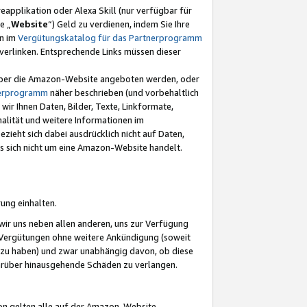
eapplikation oder Alexa Skill (nur verfügbar für
e „
Website
“) Geld zu verdienen, indem Sie Ihre
en im
Vergütungskatalog für das Partnerprogramm
t) verlinken. Entsprechende Links müssen dieser
e über die Amazon-Website angeboten werden, oder
nerprogramm
näher beschrieben (und vorbehaltlich
ir Ihnen Daten, Bilder, Texte, Linkformate,
alität und weitere Informationen im
zieht sich dabei ausdrücklich nicht auf Daten,
es sich nicht um eine Amazon-Website handelt.
rung einhalten.
ir uns neben allen anderen, uns zur Verfügung
n Vergütungen ohne weitere Ankündigung (soweit
 zu haben) und zwar unabhängig davon, ob diese
darüber hinausgehende Schäden zu verlangen.
on gelten alle auf der Amazon-Website