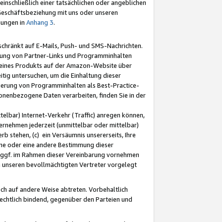
nschließlich einer tatsächlichen oder angeblichen
Geschäftsbeziehung mit uns oder unseren
mungen in
Anhang 3
.
schränkt auf E-Mails, Push- und SMS-Nachrichten.
ellung von Partner-Links und Programminhalten
 eines Produkts auf der Amazon-Website über
tig untersuchen, um die Einhaltung dieser
ntierung von Programminhalten als Best-Practice-
sonenbezogene Daten verarbeiten, finden Sie in der
telbar) Internet-Verkehr (Traffic) anregen können,
rnehmen jederzeit (unmittelbar oder mittelbar)
b stehen, (c) ein Versäumnis unsererseits, Ihre
fene oder eine andere Bestimmung dieser
r ggf. im Rahmen dieser Vereinbarung vornehmen
ch unseren bevollmächtigten Vertreter vorgelegt
ch auf andere Weise abtreten. Vorbehaltlich
rechtlich bindend, gegenüber den Parteien und