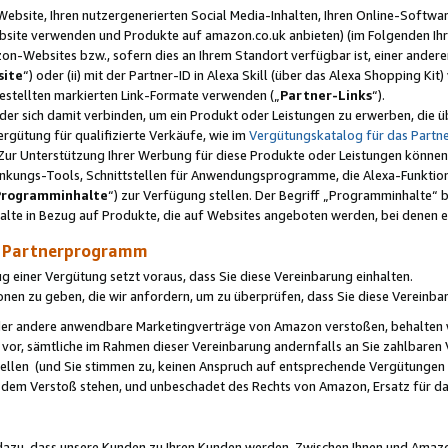
ebsite, Ihren nutzergenerierten Social Media-Inhalten, Ihren Online-Softwar
ebsite verwenden und Produkte auf amazon.co.uk anbieten) (im Folgenden Ihr
-Websites bzw., sofern dies an Ihrem Standort verfügbar ist, einer ander
ite
“) oder (ii) mit der Partner-ID in Alexa Skill (über das Alexa Shopping Ki
estellten markierten Link-Formate verwenden („
Partner-Links
“).
oder sich damit verbinden, um ein Produkt oder Leistungen zu erwerben, di
gütung für qualifizierte Verkäufe, wie im
Vergütungskatalog für das Part
Zur Unterstützung Ihrer Werbung für diese Produkte oder Leistungen können w
linkungs-Tools, Schnittstellen für Anwendungsprogramme, die Alexa-Funktion
Programminhalte
“) zur Verfügung stellen. Der Begriff „Programminhalte“ be
halte in Bezug auf Produkte, die auf Websites angeboten werden, bei denen 
as Partnerprogramm
einer Vergütung setzt voraus, dass Sie diese Vereinbarung einhalten.
ionen zu geben, die wir anfordern, um zu überprüfen, dass Sie diese Vereinba
oder andere anwendbare Marketingverträge von Amazon verstoßen, behalten w
 vor, sämtliche im Rahmen dieser Vereinbarung andernfalls an Sie zahlbare
tellen (und Sie stimmen zu, keinen Anspruch auf entsprechende Vergütungen
 dem Verstoß stehen, und unbeschadet des Rechts von Amazon, Ersatz für 
azu, dass unsere Kunden zu Ihren Kunden werden. Zwischen Ihnen und Amaz