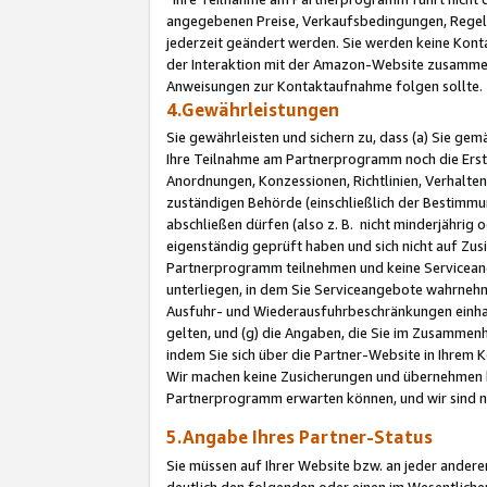
angegebenen Preise, Verkaufsbedingungen, Regeln
jederzeit geändert werden. Sie werden keine Konta
der Interaktion mit der Amazon-Website zusamme
Anweisungen zur Kontaktaufnahme folgen sollte.
4.Gewährleistungen
Sie gewährleisten und sichern zu, dass (a) Sie g
Ihre Teilnahme am Partnerprogramm noch die Erst
Anordnungen, Konzessionen, Richtlinien, Verhalten
zuständigen Behörde (einschließlich der Bestimmu
abschließen dürfen (also z. B. nicht minderjährig
eigenständig geprüft haben und sich nicht auf Zusi
Partnerprogramm teilnehmen und keine Servicean
unterliegen, in dem Sie Serviceangebote wahrneh
Ausfuhr- und Wiederausfuhrbeschränkungen einhal
gelten, und (g) die Angaben, die Sie im Zusammen
indem Sie sich über die Partner-Website in Ihrem
Wir machen keine Zusicherungen und übernehmen 
Partnerprogramm erwarten können, und wir sind n
5.Angabe Ihres Partner-Status
Sie müssen auf Ihrer Website bzw. an jeder ander
deutlich den folgenden oder einen im Wesentlichen