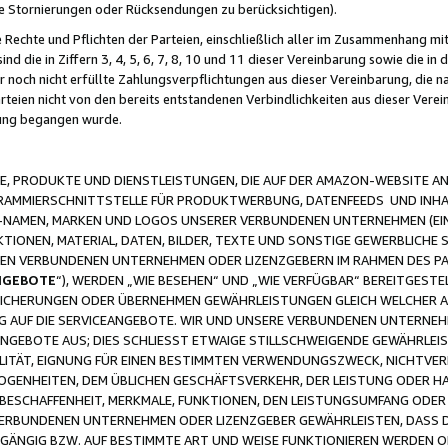
ge Stornierungen oder Rücksendungen zu berücksichtigen).
 Rechte und Pflichten der Parteien, einschließlich aller im Zusammenhang m
 die in Ziffern 3, 4, 5, 6, 7, 8, 10 und 11 dieser Vereinbarung sowie die in
er noch nicht erfüllte Zahlungsverpflichtungen aus dieser Vereinbarung, die
arteien nicht von den bereits entstandenen Verbindlichkeiten aus dieser Ver
gung begangen wurde.
 PRODUKTE UND DIENSTLEISTUNGEN, DIE AUF DER AMAZON-WEBSITE AN
GRAMMIERSCHNITTSTELLE FÜR PRODUKTWERBUNG, DATENFEEDS UND INH
-NAMEN, MARKEN UND LOGOS UNSERER VERBUNDENEN UNTERNEHMEN (EIN
IONEN, MATERIAL, DATEN, BILDER, TEXTE UND SONSTIGE GEWERBLICHE 
EREN VERBUNDENEN UNTERNEHMEN ODER LIZENZGEBERN IM RAHMEN DES 
NGEBOTE
“), WERDEN „WIE BESEHEN“ UND „WIE VERFÜGBAR“ BEREITGEST
CHERUNGEN ODER ÜBERNEHMEN GEWÄHRLEISTUNGEN GLEICH WELCHER AR
ZUG AUF DIE SERVICEANGEBOTE. WIR UND UNSERE VERBUNDENEN UNTERNEH
ANGEBOTE AUS; DIES SCHLIESST ETWAIGE STILLSCHWEIGENDE GEWÄHRLE
LITÄT, EIGNUNG FÜR EINEN BESTIMMTEN VERWENDUNGSZWECK, NICHTVER
OGENHEITEN, DEM ÜBLICHEN GESCHÄFTSVERKEHR, DER LEISTUNG ODER H
 BESCHAFFENHEIT, MERKMALE, FUNKTIONEN, DEN LEISTUNGSUMFANG ODER
VERBUNDENEN UNTERNEHMEN ODER LIZENZGEBER GEWÄHRLEISTEN, DASS D
HGÄNGIG BZW. AUF BESTIMMTE ART UND WEISE FUNKTIONIEREN WERDEN 