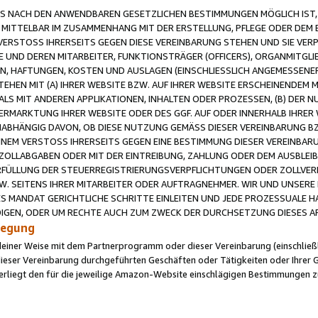
 NACH DEN ANWENDBAREN GESETZLICHEN BESTIMMUNGEN MÖGLICH IST, S
MITTELBAR IM ZUSAMMENHANG MIT DER ERSTELLUNG, PFLEGE ODER DEM BE
ERSTOSS IHRERSEITS GEGEN DIESE VEREINBARUNG STEHEN UND SIE VERP
UND DEREN MITARBEITER, FUNKTIONSTRÄGER (OFFICERS), ORGANMITGLI
N, HAFTUNGEN, KOSTEN UND AUSLAGEN (EINSCHLIESSLICH ANGEMESSENE
HEN MIT (A) IHRER WEBSITE BZW. AUF IHRER WEBSITE ERSCHEINENDEM M
LS MIT ANDEREN APPLIKATIONEN, INHALTEN ODER PROZESSEN, (B) DER 
RMARKTUNG IHRER WEBSITE ODER DES GGF. AUF ODER INNERHALB IHRER W
ABHÄNGIG DAVON, OB DIESE NUTZUNG GEMÄSS DIESER VEREINBARUNG B
EINEM VERSTOSS IHRERSEITS GEGEN EINE BESTIMMUNG DIESER VEREINBARU
D ZOLLABGABEN ODER MIT DER EINTREIBUNG, ZAHLUNG ODER DEM AUSBLEI
FÜLLUNG DER STEUERREGISTRIERUNGSVERPFLICHTUNGEN ODER ZOLLVERPF
W. SEITENS IHRER MITARBEITER ODER AUFTRAGNEHMER. WIR UND UNSERE
ES MANDAT GERICHTLICHE SCHRITTE EINLEITEN UND JEDE PROZESSUALE 
GEN, ODER UM RECHTE AUCH ZUM ZWECK DER DURCHSETZUNG DIESES AR
ilegung
endeiner Weise mit dem Partnerprogramm oder dieser Vereinbarung (einschließl
ieser Vereinbarung durchgeführten Geschäften oder Tätigkeiten oder Ihrer 
iegt den für die jeweilige Amazon-Website einschlägigen Bestimmungen z