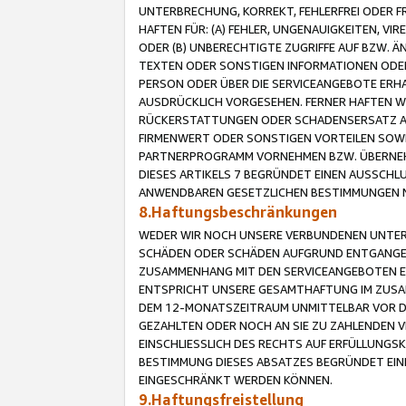
UNTERBRECHUNG, KORREKT, FEHLERFREI ODER 
HAFTEN FÜR: (A) FEHLER, UNGENAUIGKEITEN, 
ODER (B) UNBERECHTIGTE ZUGRIFFE AUF BZW. 
TEXTEN ODER SONSTIGEN INFORMATIONEN ODER 
PERSON ODER ÜBER DIE SERVICEANGEBOTE ERHA
AUSDRÜCKLICH VORGESEHEN. FERNER HAFTEN 
RÜCKERSTATTUNGEN ODER SCHADENSERSATZ AU
FIRMENWERT ODER SONSTIGEN VORTEILEN SOWIE
PARTNERPROGRAMM VORNEHMEN BZW. ÜBERNEHM
DIESES ARTIKELS 7 BEGRÜNDET EINEN AUSSCH
ANWENDBAREN GESETZLICHEN BESTIMMUNGEN 
8.Haftungsbeschränkungen
WEDER WIR NOCH UNSERE VERBUNDENEN UNTERN
SCHÄDEN ODER SCHÄDEN AUFGRUND ENTGANGENE
ZUSAMMENHANG MIT DEN SERVICEANGEBOTEN EN
ENTSPRICHT UNSERE GESAMTHAFTUNG IM ZUSAM
DEM 12-MONATSZEITRAUM UNMITTELBAR VOR DE
GEZAHLTEN ODER NOCH AN SIE ZU ZAHLENDEN V
EINSCHLIESSLICH DES RECHTS AUF ERFÜLLUNGS
BESTIMMUNG DIESES ABSATZES BEGRÜNDET EI
EINGESCHRÄNKT WERDEN KÖNNEN.
9.Haftungsfreistellung