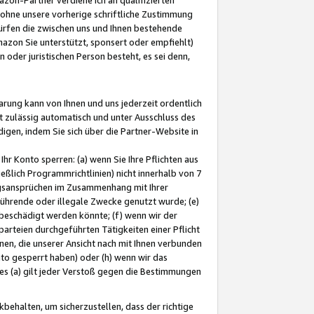
ohne unsere vorherige schriftliche Zustimmung
ürfen die zwischen uns und Ihnen bestehende
mazon Sie unterstützt, sponsert oder empfiehlt)
oder juristischen Person besteht, es sei denn,
arung kann von Ihnen und uns jederzeit ordentlich
t zulässig automatisch und unter Ausschluss des
gen, indem Sie sich über die Partner-Website in
hr Konto sperren: (a) wenn Sie Ihre Pflichten aus
eßlich Programmrichtlinien) nicht innerhalb von 7
ngsansprüchen im Zusammenhang mit Ihrer
ührende oder illegale Zwecke genutzt wurde; (e)
eschädigt werden könnte; (f) wenn wir der
rteien durchgeführten Tätigkeiten einer Pflicht
nen, die unserer Ansicht nach mit Ihnen verbunden
nto gesperrt haben) oder (h) wenn wir das
 (a) gilt jeder Verstoß gegen die Bestimmungen
ehalten, um sicherzustellen, dass der richtige