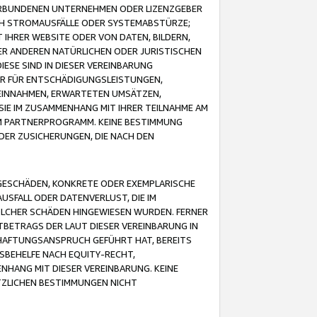
VERBUNDENEN UNTERNEHMEN ODER LIZENZGEBER
ICH STROMAUSFÄLLE ODER SYSTEMABSTÜRZE;
IHRER WEBSITE ODER VON DATEN, BILDERN,
ER ANDEREN NATÜRLICHEN ODER JURISTISCHEN
ESE SIND IN DIESER VEREINBARUNG
R FÜR ENTSCHÄDIGUNGSLEISTUNGEN,
EINNAHMEN, ERWARTETEN UMSÄTZEN,
SIE IM ZUSAMMENHANG MIT IHRER TEILNAHME AM
M PARTNERPROGRAMM. KEINE BESTIMMUNG
DER ZUSICHERUNGEN, DIE NACH DEN
GESCHÄDEN, KONKRETE ODER EXEMPLARISCHE
SFALL ODER DATENVERLUST, DIE IM
OLCHER SCHÄDEN HINGEWIESEN WURDEN. FERNER
BETRAGS DER LAUT DIESER VEREINBARUNG IN
HAFTUNGSANSPRUCH GEFÜHRT HAT, BEREITS
SBEHELFE NACH EQUITY-RECHT,
NHANG MIT DIESER VEREINBARUNG. KEINE
TZLICHEN BESTIMMUNGEN NICHT