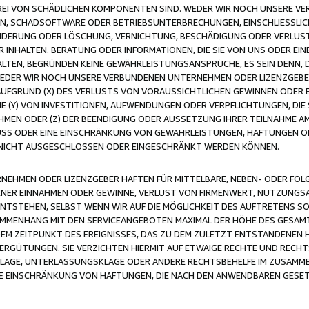
FREI VON SCHÄDLICHEN KOMPONENTEN SIND. WEDER WIR NOCH UNSERE 
VIREN, SCHADSOFTWARE ODER BETRIEBSUNTERBRECHUNGEN, EINSCHLIESSL
ÄNDERUNG ODER LÖSCHUNG, VERNICHTUNG, BESCHÄDIGUNG ODER VERLUST 
INHALTEN. BERATUNG ODER INFORMATIONEN, DIE SIE VON UNS ODER EIN
LTEN, BEGRÜNDEN KEINE GEWÄHRLEISTUNGSANSPRÜCHE, ES SEIN DENN, DI
WEDER WIR NOCH UNSERE VERBUNDENEN UNTERNEHMEN ODER LIZENZGEBE
FGRUND (X) DES VERLUSTS VON VORAUSSICHTLICHEN GEWINNEN ODER 
 (Y) VON INVESTITIONEN, AUFWENDUNGEN ODER VERPFLICHTUNGEN, DIE 
EN ODER (Z) DER BEENDIGUNG ODER AUSSETZUNG IHRER TEILNAHME A
LUSS ODER EINE EINSCHRÄNKUNG VON GEWÄHRLEISTUNGEN, HAFTUNGEN O
NICHT AUSGESCHLOSSEN ODER EINGESCHRÄNKT WERDEN KÖNNEN.
EHMEN ODER LIZENZGEBER HAFTEN FÜR MITTELBARE, NEBEN- ODER FOL
R EINNAHMEN ODER GEWINNE, VERLUST VON FIRMENWERT, NUTZUNGSAU
TSTEHEN, SELBST WENN WIR AUF DIE MÖGLICHKEIT DES AUFTRETENS S
MENHANG MIT DEN SERVICEANGEBOTEN MAXIMAL DER HÖHE DES GESAMT
M ZEITPUNKT DES EREIGNISSES, DAS ZU DEM ZULETZT ENTSTANDENEN 
ERGÜTUNGEN. SIE VERZICHTEN HIERMIT AUF ETWAIGE RECHTE UND RECHT
KLAGE, UNTERLASSUNGSKLAGE ODER ANDERE RECHTSBEHELFE IM ZUSAMME
NE EINSCHRÄNKUNG VON HAFTUNGEN, DIE NACH DEN ANWENDBAREN GESE