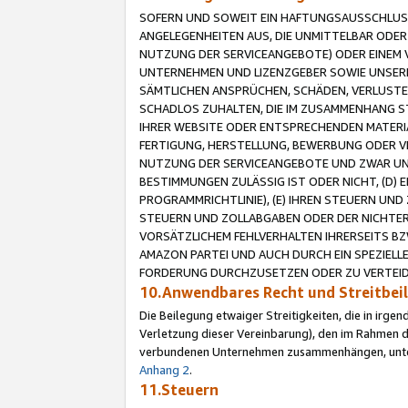
SOFERN UND SOWEIT EIN HAFTUNGSAUSSCHLUSS
ANGELEGENHEITEN AUS, DIE UNMITTELBAR ODER 
NUTZUNG DER SERVICEANGEBOTE) ODER EINEM V
UNTERNEHMEN UND LIZENZGEBER SOWIE UNSERE 
SÄMTLICHEN ANSPRÜCHEN, SCHÄDEN, VERLUSTE
SCHADLOS ZUHALTEN, DIE IM ZUSAMMENHANG STE
IHRER WEBSITE ODER ENTSPRECHENDEN MATERIA
FERTIGUNG, HERSTELLUNG, BEWERBUNG ODER VE
NUTZUNG DER SERVICEANGEBOTE UND ZWAR UN
BESTIMMUNGEN ZULÄSSIG IST ODER NICHT, (D) 
PROGRAMMRICHTLINIE), (E) IHREN STEUERN UN
STEUERN UND ZOLLABGABEN ODER DER NICHTER
VORSÄTZLICHEM FEHLVERHALTEN IHRERSEITS BZ
AMAZON PARTEI UND AUCH DURCH EIN SPEZIELL
FORDERUNG DURCHZUSETZEN ODER ZU VERTEIDI
10.Anwendbares Recht und Streitbe
Die Beilegung etwaiger Streitigkeiten, die in irg
Verletzung dieser Vereinbarung), den im Rahmen d
verbundenen Unternehmen zusammenhängen, unterl
Anhang 2
.
11.Steuern