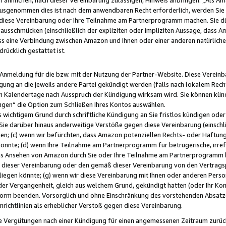
usgenommen dies ist nach dem anwendbaren Recht erforderlich, werden Sie 
f diese Vereinbarung oder Ihre Teilnahme am Partnerprogramm machen. Sie d
usschmücken (einschließlich der expliziten oder impliziten Aussage, dass A
 eine Verbindung zwischen Amazon und Ihnen oder einer anderen natürlichen 
rücklich gestattet ist.
r Anmeldung für die bzw. mit der Nutzung der Partner-Website. Diese Vereinb
gung an die jeweils andere Partei gekündigt werden (falls nach lokalem Rech
n Kalendertage nach Ausspruch der Kündigung wirksam wird. Sie können kündi
ngen“ die Option zum Schließen Ihres Kontos auswählen.
 wichtigem Grund durch schriftliche Kündigung an Sie fristlos kündigen oder I
 Sie darüber hinaus anderweitige Verstöße gegen diese Vereinbarung (einschli
ben; (c) wenn wir befürchten, dass Amazon potenziellen Rechts- oder Haftu
nnte; (d) wenn Ihre Teilnahme am Partnerprogramm für betrügerische, irref
das Ansehen von Amazon durch Sie oder Ihre Teilnahme am Partnerprogramm b
ieser Vereinbarung oder den gemäß dieser Vereinbarung von den Vertragspa
liegen könnte; (g) wenn wir diese Vereinbarung mit Ihnen oder anderen Perso
 der Vergangenheit, gleich aus welchem Grund, gekündigt hatten (oder Ihr Ko
rm beenden. Vorsorglich und ohne Einschränkung des vorstehenden Absatzes
richtlinien als erheblicher Verstoß gegen diese Vereinbarung.
e Vergütungen nach einer Kündigung für einen angemessenen Zeitraum zurückb