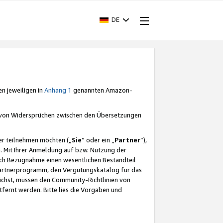
DE
en jeweiligen in
Anhang 1
genannten Amazon-
e von Widersprüchen zwischen den Übersetzungen
er teilnehmen möchten („
Sie
“ oder ein „
Partner
“),
. Mit Ihrer Anmeldung auf bzw. Nutzung der
durch Bezugnahme einen wesentlichen Bestandteil
 Partnerprogramm, den Vergütungskatalog für das
ichst, müssen den Community-Richtlinien von
fernt werden. Bitte lies die Vorgaben und