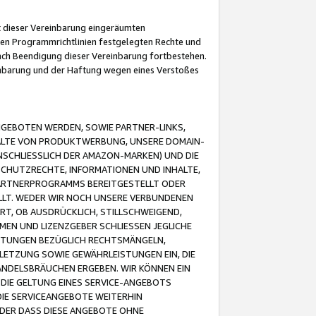
it dieser Vereinbarung eingeräumten
 den Programmrichtlinien festgelegten Rechte und
 nach Beendigung dieser Vereinbarung fortbestehen.
einbarung und der Haftung wegen eines Verstoßes
GEBOTEN WERDEN, SOWIE PARTNER-LINKS,
ALTE VON PRODUKTWERBUNG, UNSERE DOMAIN-
SCHLIESSLICH DER AMAZON-MARKEN) UND DIE
SCHUTZRECHTE, INFORMATIONEN UND INHALTE,
PARTNERPROGRAMMS BEREITGESTELLT ODER
ELLT. WEDER WIR NOCH UNSERE VERBUNDENEN
T, OB AUSDRÜCKLICH, STILLSCHWEIGEND,
MEN UND LIZENZGEBER SCHLIESSEN JEGLICHE
ISTUNGEN BEZÜGLICH RECHTSMÄNGELN,
LETZUNG SOWIE GEWÄHRLEISTUNGEN EIN, DIE
ANDELSBRÄUCHEN ERGEBEN. WIR KÖNNEN EIN
 DIE GELTUNG EINES SERVICE-ANGEBOTS
IE SERVICEANGEBOTE WEITERHIN
ODER DASS DIESE ANGEBOTE OHNE