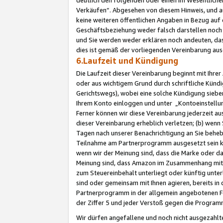
Verkäufen“. Abgesehen von diesem Hinweis, und a
keine weiteren öffentlichen Angaben in Bezug au
Geschäftsbeziehung weder falsch darstellen noch a
und Sie werden weder erklären noch andeuten, dass
dies ist gemäß der vorliegenden Vereinbarung ausd
6.Laufzeit und Kündigung
Die Laufzeit dieser Vereinbarung beginnt mit Ihre
oder aus wichtigem Grund durch schriftliche Kündi
Gerichtswegs), wobei eine solche Kündigung siebe
Ihrem Konto einloggen und unter „Kontoeinstellu
Ferner können wir diese Vereinbarung jederzeit aus
dieser Vereinbarung erheblich verletzen; (b) wenn
Tagen nach unserer Benachrichtigung an Sie behe
Teilnahme am Partnerprogramm ausgesetzt sein kö
wenn wir der Meinung sind, dass die Marke oder 
Meinung sind, dass Amazon im Zusammenhang mit d
zum Steuereinbehalt unterliegt oder künftig unter
sind oder gemeinsam mit Ihnen agieren, bereits in
Partnerprogramm in der allgemein angebotenen Fo
der Ziffer 5 und jeder Verstoß gegen die Programm
Wir dürfen angefallene und noch nicht ausgezahlt