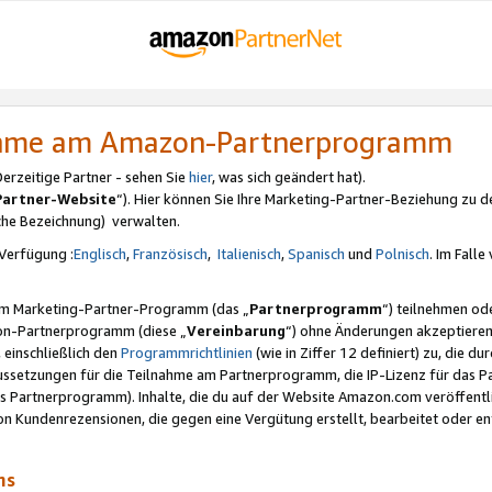
nahme am Amazon-Partnerprogramm
rzeitige Partner - sehen Sie
hier
, was sich geändert hat).
Partner-Website
“). Hier können Sie Ihre Marketing-Partner-Beziehung zu d
iche Bezeichnung) verwalten.
Verfügung :
Englisch
,
Französisch
,
Italienisch
,
Spanisch
und
Polnisch
. Im Fall
erem Marketing-Partner-Programm (das „
Partnerprogramm
“) teilnehmen od
on-Partnerprogramm (diese „
Vereinbarung
“) ohne Änderungen akzeptieren
 einschließlich den
Programmrichtlinien
(wie in Ziffer 12 definiert) zu, die 
raussetzungen für die Teilnahme am Partnerprogramm, die IP-Lizenz für das
s Partnerprogramm). Inhalte, die du auf der Website Amazon.com veröffentl
n Kundenrezensionen, die gegen eine Vergütung erstellt, bearbeitet oder ent
mms