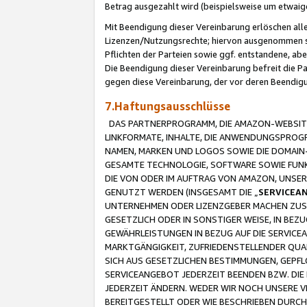
Betrag ausgezahlt wird (beispielsweise um etwai
Mit Beendigung dieser Vereinbarung erlöschen alle
Lizenzen/Nutzungsrechte; hiervon ausgenommen sind
Pflichten der Parteien sowie ggf. entstandene, ab
Die Beendigung dieser Vereinbarung befreit die P
gegen diese Vereinbarung, der vor deren Beendi
7.Haftungsausschlüsse
DAS PARTNERPROGRAMM, DIE AMAZON-WEBSITE,
LINKFORMATE, INHALTE, DIE ANWENDUNGSPRO
NAMEN, MARKEN UND LOGOS SOWIE DIE DOMAIN
GESAMTE TECHNOLOGIE, SOFTWARE SOWIE FUNKT
DIE VON ODER IM AUFTRAG VON AMAZON, UNS
GENUTZT WERDEN (INSGESAMT DIE „
SERVICEA
UNTERNEHMEN ODER LIZENZGEBER MACHEN ZUSI
GESETZLICH ODER IN SONSTIGER WEISE, IN BE
GEWÄHRLEISTUNGEN IN BEZUG AUF DIE SERVICE
MARKTGÄNGIGKEIT, ZUFRIEDENSTELLENDER QUA
SICH AUS GESETZLICHEN BESTIMMUNGEN, GEPFL
SERVICEANGEBOT JEDERZEIT BEENDEN BZW. DIE
JEDERZEIT ÄNDERN. WEDER WIR NOCH UNSERE 
BEREITGESTELLT ODER WIE BESCHRIEBEN DURC