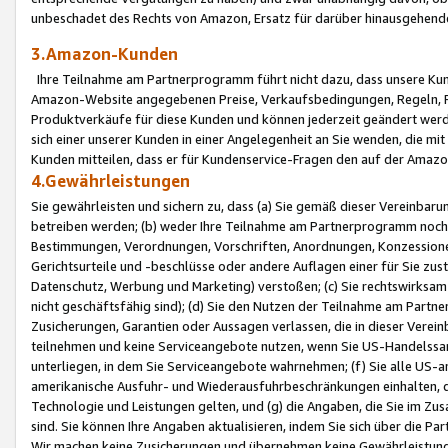
unbeschadet des Rechts von Amazon, Ersatz für darüber hinausgehen
3.Amazon-Kunden
Ihre Teilnahme am Partnerprogramm führt nicht dazu, dass unsere Kun
Amazon-Website angegebenen Preise, Verkaufsbedingungen, Regeln, Ri
Produktverkäufe für diese Kunden und können jederzeit geändert werde
sich einer unserer Kunden in einer Angelegenheit an Sie wenden, die 
Kunden mitteilen, dass er für Kundenservice-Fragen den auf der Ama
4.Gewährleistungen
Sie gewährleisten und sichern zu, dass (a) Sie gemäß dieser Vereinba
betreiben werden; (b) weder Ihre Teilnahme am Partnerprogramm noch d
Bestimmungen, Verordnungen, Vorschriften, Anordnungen, Konzessionen,
Gerichtsurteile und -beschlüsse oder andere Auflagen einer für Sie zu
Datenschutz, Werbung und Marketing) verstoßen; (c) Sie rechtswirksam 
nicht geschäftsfähig sind); (d) Sie den Nutzen der Teilnahme am Partne
Zusicherungen, Garantien oder Aussagen verlassen, die in dieser Verein
teilnehmen und keine Serviceangebote nutzen, wenn Sie US-Handelssa
unterliegen, in dem Sie Serviceangebote wahrnehmen; (f) Sie alle US
amerikanische Ausfuhr- und Wiederausfuhrbeschränkungen einhalten, 
Technologie und Leistungen gelten, und (g) die Angaben, die Sie im 
sind. Sie können Ihre Angaben aktualisieren, indem Sie sich über die 
Wir machen keine Zusicherungen und übernehmen keine Gewährleistun