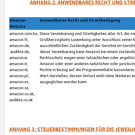
ANHANG 2: ANWENDBARES RECHT UND STRE
Amazon-
Anwendbares Recht und Streitbeilegung
Website
amazon.com.be,
Diese Vereinbarung und Streitigkeiten aller Art, die 
amazon.fr,
Großherzogtums Luxemburg unter Ausschluss seiner Kol
amazon.de,
ausschließlichen Zuständigkeit der Gerichte im Geri
audible.de,
dieser Vereinbarung kann Amazon bei einem zuständig
amazon.ie
Rechtsschutz wegen einer tatsächlichen oder angebli
amazon.it,
Amazon oder einer anderen natürlichen oder juristisc
amazon.nl,
Rechte in Bezug auf die Programminhalte besonderer,
amazon.pl,
Wert darstellen, dessen Verlust nicht ohne Weiteres e
amazon.es,
ausgeglichen werden kann.
amazon.se,
amazon.co.uk,
audible.co.uk
ANHANG 3: STEUERBESTIMMUNGEN FÜR DIE JEWEIL