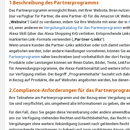
1.Beschreibung des Partnerprogramms
Das Partnerprogramm ermöglicht Ihnen, mit Ihrer Website, Ihren nutzer
(nur verfügbar für Partner, die eine Partner-ID für die Amazon UK We
„
Website
“) Geld zu verdienen, indem Sie Ihre Website mit einer der in
ist, einer anderen im
Vergütungskatalog für das Partnerprogramm
enth
Alexa Skill (über das Alexa Shopping Kit) verlinken. Entsprechende Lin
markierten Link-Formate verwenden („
Partner-Links
“).
Wenn unsere Kunden die Partner-Links anklicken oder sich damit verbi
angeboten werden, oder andere Handlungen vornehmen, können Sie eine
Partnerprogramm
näher beschrieben (und vorbehaltlich der dort festg
Produkte oder Leistungen können wir Ihnen Daten, Bilder, Texte, Linkfo
für Anwendungsprogramme, die Alexa-Funktionalität und weitere Inf
zur Verfügung stellen. Der Begriff „Programminhalte“ bezieht sich dabe
in Bezug auf Produkte, die auf Websites angeboten werden, bei denen 
2.Compliance-Anforderungen für das Partnerprog
Ihre Teilnahme am Partnerprogramm und der Bezug einer Vergütung setz
Sie sind verpflichtet, uns umgehend alle Informationen zu geben, die w
Für den Fall, dass Sie gegen diese Vereinbarung oder andere anwendba
uns zur Verfügung stehenden Rechten und Rechtsbehelfen, das Recht vo
Vergütungen ohne weitere Ankündigung (soweit nach geltendem Recht z
entsprechende Vergütungen zu haben) und zwar unabhängig davon, ob 