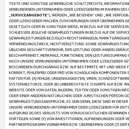
TEXTE UND SONSTIGE GEWERBLICHE SCHUTZRECHTE, INFORMATIONE
VERBUNDENEN UNTERNEHMEN ODER LIZENZGEBERN IM RAHMEN DES
„
SERVICEANGEBOTE
“), WERDEN „WIE BESEHEN“ UND „WIE VERFÜ
ODER LIZENZGEBER MACHEN ZUSICHERUNGEN ODER ÜBERNEHMEN GEW
GESETZLICH ODER IN SONSTIGER WEISE, IN BEZUG AUF DIE SERVI
SCHLIESSEN JEGLICHE GEWÄHRLEISTUNGEN IN BEZUG AUF DIE SERVI
GEWÄHRLEISTUNGEN BEZÜGLICH RECHTSMÄNGELN, MARKTGÄNGIGKEIT
VERWENDUNGSZWECK, NICHTVERLETZUNG SOWIE GEWÄHRLEISTUNGEN 
ÜBLICHEN GESCHÄFTSVERKEHR, DER LEISTUNG ODER HANDELSBRÄUCH
BESCHAFFENHEIT, MERKMALE, FUNKTIONEN, DEN LEISTUNGSUMFANG 
NOCH UNSERE VERBUNDENEN UNTERNEHMEN ODER LIZENZGEBER GEWÄ
BESCHRIEBEN DURCHGÄNGIG BZW. AUF BESTIMMTE ART UND WEISE
KORREKT, FEHLERFREI ODER FREI VON SCHÄDLICHEN KOMPONENTEN
HAFTEN FÜR: (A) FEHLER, UNGENAUIGKEITEN, VIREN, SCHADSOFTW
SYSTEMABSTÜRZE; ODER (B) UNBERECHTIGTE ZUGRIFFE AUF BZW. 
WEBSITE ODER VON DATEN, BILDERN, TEXTEN ODER SONSTIGEN INF
ODER EINER ANDEREN NATÜRLICHEN ODER JURISTISCHEN PERSON OD
GEWÄHRLEISTUNGSANSPRÜCHE, ES SEIN DENN, DIESE SIND IN DIES
UNSERE VERBUNDENEN UNTERNEHMEN ODER LIZENZGEBER FÜR EN
AUFGRUND (X) DES VERLUSTS VON VORAUSSICHTLICHEN GEWINNEN
VORTEILEN SOWIE (Y) VON INVESTITIONEN, AUFWENDUNGEN ODER VE
PARTNERPROGRAMM VORNEHMEN BZW. ÜBERNEHMEN ODER (Z) DER 