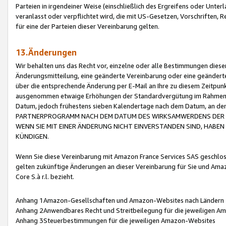
Parteien in irgendeiner Weise (einschließlich des Ergreifens oder Unt
veranlasst oder verpflichtet wird, die mit US-Gesetzen, Vorschriften,
für eine der Parteien dieser Vereinbarung gelten.
13.Änderungen
Wir behalten uns das Recht vor, einzelne oder alle Bestimmungen diese
Änderungsmitteilung, eine geänderte Vereinbarung oder eine geänderte 
über die entsprechende Änderung per E-Mail an Ihre zu diesem Zeitpun
ausgenommen etwaige Erhöhungen der Standardvergütung im Rahmen
Datum, jedoch frühestens sieben Kalendertage nach dem Datum, an de
PARTNERPROGRAMM NACH DEM DATUM DES WIRKSAMWERDENS DER Ä
WENN SIE MIT EINER ÄNDERUNG NICHT EINVERSTANDEN SIND, HABEN S
KÜNDIGEN.
Wenn Sie diese Vereinbarung mit Amazon France Services SAS geschlo
gelten zukünftige Änderungen an dieser Vereinbarung für Sie und Ama
Core S.à r.l. bezieht.
Anhang 1Amazon-Gesellschaften und Amazon-Websites nach Ländern
Anhang 2Anwendbares Recht und Streitbeilegung für die jeweiligen 
Anhang 3Steuerbestimmungen für die jeweiligen Amazon-Websites