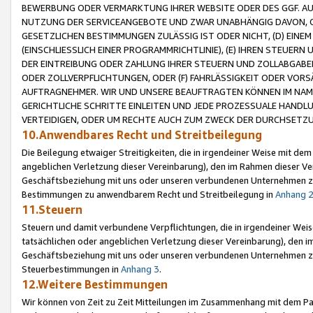
BEWERBUNG ODER VERMARKTUNG IHRER WEBSITE ODER DES GGF. AUF 
NUTZUNG DER SERVICEANGEBOTE UND ZWAR UNABHÄNGIG DAVON, O
GESETZLICHEN BESTIMMUNGEN ZULÄSSIG IST ODER NICHT, (D) EINE
(EINSCHLIESSLICH EINER PROGRAMMRICHTLINIE), (E) IHREN STEUER
DER EINTREIBUNG ODER ZAHLUNG IHRER STEUERN UND ZOLLABGAB
ODER ZOLLVERPFLICHTUNGEN, ODER (F) FAHRLÄSSIGKEIT ODER VORS
AUFTRAGNEHMER. WIR UND UNSERE BEAUFTRAGTEN KÖNNEN IM NAME
GERICHTLICHE SCHRITTE EINLEITEN UND JEDE PROZESSUALE HAND
VERTEIDIGEN, ODER UM RECHTE AUCH ZUM ZWECK DER DURCHSETZU
10.Anwendbares Recht und Streitbeilegung
Die Beilegung etwaiger Streitigkeiten, die in irgendeiner Weise mit de
angeblichen Verletzung dieser Vereinbarung), den im Rahmen dieser Ve
Geschäftsbeziehung mit uns oder unseren verbundenen Unternehmen zu
Bestimmungen zu anwendbarem Recht und Streitbeilegung in
Anhang 
11.Steuern
Steuern und damit verbundene Verpflichtungen, die in irgendeiner Wei
tatsächlichen oder angeblichen Verletzung dieser Vereinbarung), den 
Geschäftsbeziehung mit uns oder unseren verbundenen Unternehmen z
Steuerbestimmungen in
Anhang 3
.
12.Weitere Bestimmungen
Wir können von Zeit zu Zeit Mitteilungen im Zusammenhang mit dem Par