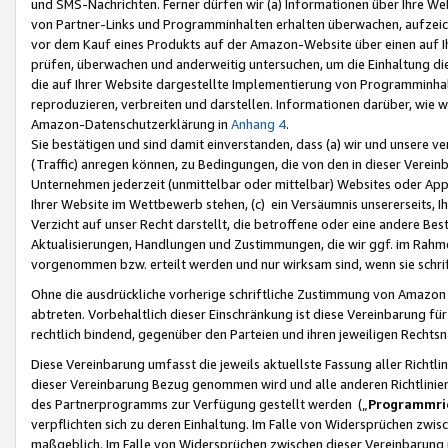
und SMS-Nachrichten. Ferner dürfen wir (a) Informationen über Ihre We
von Partner-Links und Programminhalten erhalten überwachen, aufzei
vor dem Kauf eines Produkts auf der Amazon-Website über einen auf Ih
prüfen, überwachen und anderweitig untersuchen, um die Einhaltung dies
die auf Ihrer Website dargestellte Implementierung von Programminhalt
reproduzieren, verbreiten und darstellen. Informationen darüber, wie w
Amazon-Datenschutzerklärung in
Anhang 4
.
Sie bestätigen und sind damit einverstanden, dass (a) wir und unsere 
(Traffic) anregen können, zu Bedingungen, die von den in dieser Vere
Unternehmen jederzeit (unmittelbar oder mittelbar) Websites oder Appl
Ihrer Website im Wettbewerb stehen, (c) ein Versäumnis unsererseits, I
Verzicht auf unser Recht darstellt, die betroffene oder eine andere B
Aktualisierungen, Handlungen und Zustimmungen, die wir ggf. im Rahme
vorgenommen bzw. erteilt werden und nur wirksam sind, wenn sie schri
Ohne die ausdrückliche vorherige schriftliche Zustimmung von Amazon
abtreten. Vorbehaltlich dieser Einschränkung ist diese Vereinbarung f
rechtlich bindend, gegenüber den Parteien und ihren jeweiligen Rech
Diese Vereinbarung umfasst die jeweils aktuellste Fassung aller Richtli
dieser Vereinbarung Bezug genommen wird und alle anderen Richtlinie
des Partnerprogramms zur Verfügung gestellt werden („
Programmric
verpflichten sich zu deren Einhaltung. Im Falle von Widersprüchen zwi
maßgeblich. Im Falle von Widersprüchen zwischen dieser Vereinbarun