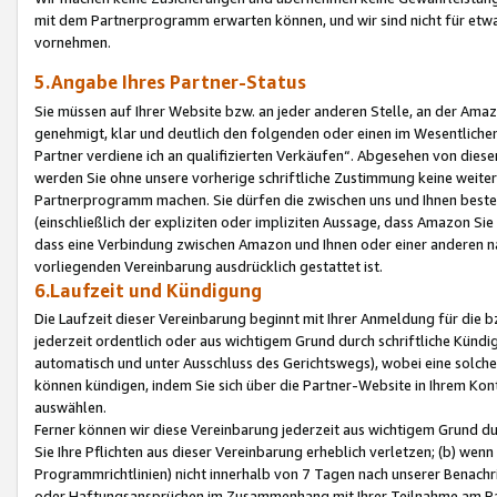
mit dem Partnerprogramm erwarten können, und wir sind nicht für etwa
vornehmen.
5.Angabe Ihres Partner-Status
Sie müssen auf Ihrer Website bzw. an jeder anderen Stelle, an der Am
genehmigt, klar und deutlich den folgenden oder einen im Wesentlichen
Partner verdiene ich an qualifizierten Verkäufen“. Abgesehen von die
werden Sie ohne unsere vorherige schriftliche Zustimmung keine weite
Partnerprogramm machen. Sie dürfen die zwischen uns und Ihnen best
(einschließlich der expliziten oder impliziten Aussage, dass Amazon Si
dass eine Verbindung zwischen Amazon und Ihnen oder einer anderen natü
vorliegenden Vereinbarung ausdrücklich gestattet ist.
6.Laufzeit und Kündigung
Die Laufzeit dieser Vereinbarung beginnt mit Ihrer Anmeldung für die 
jederzeit ordentlich oder aus wichtigem Grund durch schriftliche Kündi
automatisch und unter Ausschluss des Gerichtswegs), wobei eine solch
können kündigen, indem Sie sich über die Partner-Website in Ihrem Ko
auswählen.
Ferner können wir diese Vereinbarung jederzeit aus wichtigem Grund dur
Sie Ihre Pflichten aus dieser Vereinbarung erheblich verletzen; (b) wen
Programmrichtlinien) nicht innerhalb von 7 Tagen nach unserer Benachr
oder Haftungsansprüchen im Zusammenhang mit Ihrer Teilnahme am Pa