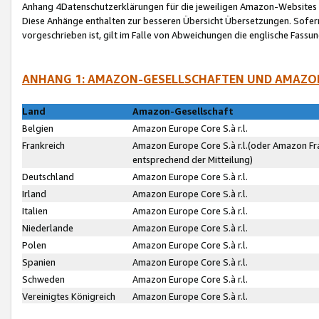
Anhang 4Datenschutzerklärungen für die jeweiligen Amazon-Websites
Diese Anhänge enthalten zur besseren Übersicht Übersetzungen. Sofe
vorgeschrieben ist, gilt im Falle von Abweichungen die englische Fass
ANHANG 1: AMAZON-GESELLSCHAFTEN UND AMAZO
Land
Amazon-Gesellschaft
Belgien
Amazon Europe Core S.à r.l.
Frankreich
Amazon Europe Core S.à r.l.(oder Amazon Fr
entsprechend der Mitteilung)
Deutschland
Amazon Europe Core S.à r.l.
Irland
Amazon Europe Core S.à r.l.
Italien
Amazon Europe Core S.à r.l.
Niederlande
Amazon Europe Core S.à r.l.
Polen
Amazon Europe Core S.à r.l.
Spanien
Amazon Europe Core S.à r.l.
Schweden
Amazon Europe Core S.à r.l.
Vereinigtes Königreich
Amazon Europe Core S.à r.l.