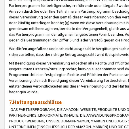
Partnerprogramm für betrügerische, irreführende oder illegale Zwecke
Amazon durch Sie oder Ihre Teilnahme am Partnerprogramm beschädig
dieser Vereinbarung oder den gemäß dieser Vereinbarung von den Vertr
oder künftig unterliegen könnte; (g) wenn wir diese Vereinbarung mit I
gemeinsam mit Ihnen agieren, bereits in der Vergangenheit, gleich aus
das Partnerprogramm in der allgemein angebotenen Form beenden. Vors
gegen die Bestimmungen der Ziffer 5 und jeder Verstoß gegen die Prog
Wir dürfen angefallene und noch nicht ausgezahlte Vergütungen nach 
sicherzustellen, dass der richtige Betrag ausgezahlt wird (beispielsw
Mit Beendigung dieser Vereinbarung erlöschen alle Rechte und Pflichte
eingeräumten Lizenzen/Nutzungsrechte; hiervon ausgenommen sind die in 
Programmrichtlinien festgelegten Rechte und Pflichten der Parteien sow
Vereinbarung, die nach Beendigung dieser Vereinbarung fortbestehen. D
entstandenen Verbindlichkeiten aus dieser Vereinbarung und der Haft
begangen wurde.
7.Haftungsausschlüsse
DAS PARTNERPROGRAMM, DIE AMAZON-WEBSITE, PRODUKTE UND DI
PARTNER-LINKS, LINKFORMATE, INHALTE, DIE ANWENDUNGSPROGR
PRODUKTWERBUNG, UNSERE DOMAIN-NAMEN, MARKEN UND LOGOS S
UNTERNEHMEN (EINSCHLIESSLICH DER AMAZON-MARKEN) UND DIE GE