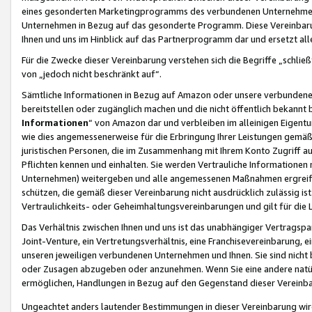
eines gesonderten Marketingprogramms des verbundenen Unternehmens
Unternehmen in Bezug auf das gesonderte Programm. Diese Vereinbarung
Ihnen und uns im Hinblick auf das Partnerprogramm dar und ersetzt al
Für die Zwecke dieser Vereinbarung verstehen sich die Begriffe „schließ
von „jedoch nicht beschränkt auf“.
Sämtliche Informationen in Bezug auf Amazon oder unsere verbunde
bereitstellen oder zugänglich machen und die nicht öffentlich bekannt bz
Informationen
“ von Amazon dar und verbleiben im alleinigen Eigent
wie dies angemessenerweise für die Erbringung Ihrer Leistungen gemäß d
juristischen Personen, die im Zusammenhang mit Ihrem Konto Zugriff au
Pflichten kennen und einhalten. Sie werden Vertrauliche Informationen 
Unternehmen) weitergeben und alle angemessenen Maßnahmen ergreifen
schützen, die gemäß dieser Vereinbarung nicht ausdrücklich zulässig is
Vertraulichkeits- oder Geheimhaltungsvereinbarungen und gilt für die
Das Verhältnis zwischen Ihnen und uns ist das unabhängiger Vertragspa
Joint-Venture, ein Vertretungsverhältnis, eine Franchisevereinbarung, 
unseren jeweiligen verbundenen Unternehmen und Ihnen. Sie sind ni
oder Zusagen abzugeben oder anzunehmen. Wenn Sie eine andere natürli
ermöglichen, Handlungen in Bezug auf den Gegenstand dieser Vereinbar
Ungeachtet anders lautender Bestimmungen in dieser Vereinbarung wird