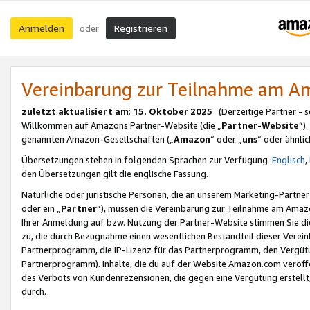
Anmelden
Registrieren
oder
Vereinbarung zur Teilnahme am 
zuletzt aktualisiert am
:
15. Oktober 2025
(Derzeitige Partner - 
Willkommen auf Amazons Partner-Website (die „
Partner-Website
“)
genannten Amazon-Gesellschaften („
Amazon
“ oder „
uns
“ oder ähnli
Übersetzungen stehen in folgenden Sprachen zur Verfügung :
Englisch
,
den Übersetzungen gilt die englische Fassung.
Natürliche oder juristische Personen, die an unserem Marketing-Partn
oder ein „
Partner
“), müssen die Vereinbarung zur Teilnahme am Ama
Ihrer Anmeldung auf bzw. Nutzung der Partner-Website stimmen Sie die
zu, die durch Bezugnahme einen wesentlichen Bestandteil dieser Verei
Partnerprogramm, die IP-Lizenz für das Partnerprogramm, den Vergütu
Partnerprogramm). Inhalte, die du auf der Website Amazon.com veröffe
des Verbots von Kundenrezensionen, die gegen eine Vergütung erstellt, 
durch.