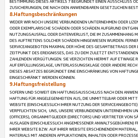
BESTIMMUNG DIESES ARTIKELS 7 BEGRÜNDET EINEN AUSSCHLUSS 
ZUSICHERUNGEN, DIE NACH DEN ANWENDBAREN GESETZLICHEN BE
8.Haftungsbeschränkungen
WEDER WIR NOCH UNSERE VERBUNDENEN UNTERNEHMEN ODER LIZEN
ODER EXEMPLARISCHE SCHÄDEN ODER SCHÄDEN AUFGRUND ENTGANG
NUTZUNGSAUSFALL ODER DATENVERLUST, DIE IM ZUSAMMENHANG MI
DES AUFTRETENS SOLCHER SCHÄDEN HINGEWIESEN WURDEN. FERN
SERVICEANGEBOTEN MAXIMAL DER HÖHE DES GESAMTBETRAGS DER 
ZEITPUNKT DES EREIGNISSES, DAS ZU DEM ZULETZT ENTSTANDENE
ZAHLENDEN VERGÜTUNGEN. SIE VERZICHTEN HIERMIT AUF ETWAIGE 
AUF ERFÜLLUNGSKLAGE, UNTERLASSUNGSKLAGE ODER ANDERE RECHT
DIESES ABSATZES BEGRÜNDET EINE EINSCHRÄNKUNG VON HAFTUNG
EINGESCHRÄNKT WERDEN KÖNNEN.
9.Haftungsfreistellung
SOFERN UND SOWEIT EIN HAFTUNGSAUSSCHLUSS NACH DEN ANWENDB
HAFTUNG FÜR ANGELEGENHEITEN AUS, DIE UNMITTELBAR ODER MITT
WEBSITE (EINSCHLIESSLICH IHRER NUTZUNG DER SERVICEANGEBOTE)
VERPFLICHTEN SICH, UNS, UNSERE VERBUNDENEN UNTERNEHMEN UN
(OFFICERS), ORGANMITGLIEDER (DIRECTORS) UND VERTRETER VON 
AUSLAGEN (EINSCHLIESSLICH ANGEMESSENER ANWALTSGEBÜHREN) FR
IHRER WEBSITE BZW. AUF IHRER WEBSITE ERSCHEINENDEM MATERIAL
MATERIALS MIT ANDEREN APPLIKATIONEN, INHALTEN ODER PROZESSE