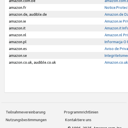
amazon.com.be
amazon.com.b
amazon.fr
Notice:Protec
amazon.de, audible.de
Amazon.de Da
amazon.ie
Amazon.ie Pri
amazon.it
Amazon.it Inf
amazon.nl
Amazon.nl Pri
amazon.pl
Informacja O
amazon.es
Aviso de Priv
amazon.se
Integritetsm
amazon.co.uk, audible.co.uk
Amazon.co.uk 
Teilnahmevereinbarung
Programmrichtlinien
Nutzungsbestimmungen
Kontaktiere uns