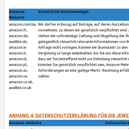
Amazon-
Steuerliche Bestimmungen
Website
amazon.com.be,
Wir dürfen in Bezug auf Beträge, auf deren Auszahlun
amazon.fr,
vornehmen, zu denen wir gesetzlich verpflichtet sind
amazon.de,
stellen die vollständige Zahlung und Abgeltung der 
audible.de,
gelegentlich steuerlich relevante Informationen von I
amazon.ie
Anfrage nicht vorlegen, können wir (kumulativ zu de
amazon.it,
Vergütung so lange einbehalten, bis Sie uns diese Inf
amazon.nl,
dass wir Sie betreffend nicht zur Einholung steuerlich 
amazon.pl,
könnten Sie gesetzlich verpflichtet sein, Amazon Meh
amazon.es,
Anforderungen an eine gültige MwSt.-Rechnung erfüllt
amazon.se,
zahlen.
amazon.co.uk,
audible.co.uk
ANHANG 4: DATENSCHUTZERKLÄRUNG FÜR DIE JEWE
Amazon-Website
Datenschutz