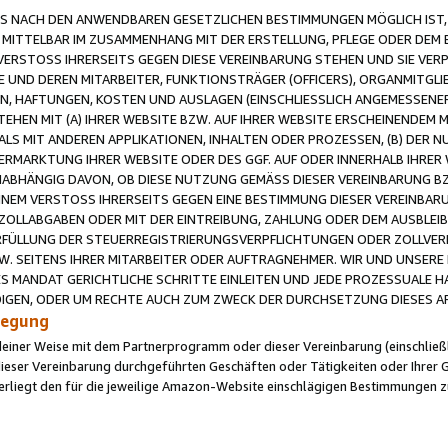
 NACH DEN ANWENDBAREN GESETZLICHEN BESTIMMUNGEN MÖGLICH IST, S
MITTELBAR IM ZUSAMMENHANG MIT DER ERSTELLUNG, PFLEGE ODER DEM BE
ERSTOSS IHRERSEITS GEGEN DIESE VEREINBARUNG STEHEN UND SIE VERP
UND DEREN MITARBEITER, FUNKTIONSTRÄGER (OFFICERS), ORGANMITGLI
N, HAFTUNGEN, KOSTEN UND AUSLAGEN (EINSCHLIESSLICH ANGEMESSENE
HEN MIT (A) IHRER WEBSITE BZW. AUF IHRER WEBSITE ERSCHEINENDEM M
LS MIT ANDEREN APPLIKATIONEN, INHALTEN ODER PROZESSEN, (B) DER 
RMARKTUNG IHRER WEBSITE ODER DES GGF. AUF ODER INNERHALB IHRER W
ABHÄNGIG DAVON, OB DIESE NUTZUNG GEMÄSS DIESER VEREINBARUNG B
EINEM VERSTOSS IHRERSEITS GEGEN EINE BESTIMMUNG DIESER VEREINBARU
D ZOLLABGABEN ODER MIT DER EINTREIBUNG, ZAHLUNG ODER DEM AUSBLEI
FÜLLUNG DER STEUERREGISTRIERUNGSVERPFLICHTUNGEN ODER ZOLLVERPF
W. SEITENS IHRER MITARBEITER ODER AUFTRAGNEHMER. WIR UND UNSERE
ES MANDAT GERICHTLICHE SCHRITTE EINLEITEN UND JEDE PROZESSUALE 
GEN, ODER UM RECHTE AUCH ZUM ZWECK DER DURCHSETZUNG DIESES AR
ilegung
endeiner Weise mit dem Partnerprogramm oder dieser Vereinbarung (einschließl
ieser Vereinbarung durchgeführten Geschäften oder Tätigkeiten oder Ihrer 
iegt den für die jeweilige Amazon-Website einschlägigen Bestimmungen z