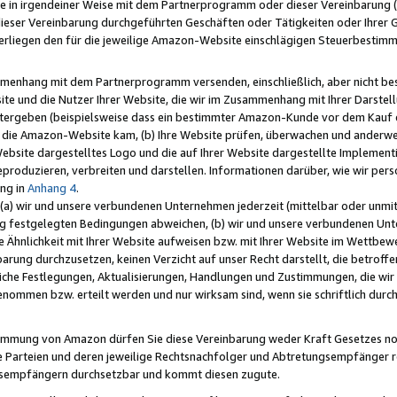
e in irgendeiner Weise mit dem Partnerprogramm oder dieser Vereinbarung (ei
ieser Vereinbarung durchgeführten Geschäften oder Tätigkeiten oder Ihrer 
liegen den für die jeweilige Amazon-Website einschlägigen Steuerbestim
mmenhang mit dem Partnerprogramm versenden, einschließlich, aber nicht be
site und die Nutzer Ihrer Website, die wir im Zusammenhang mit Ihrer Darst
itergeben (beispielsweise dass ein bestimmter Amazon-Kunde vor dem Kauf
uf die Amazon-Website kam, (b) Ihre Website prüfen, überwachen und anderwei
r Website dargestelltes Logo und die auf Ihrer Website dargestellte Impleme
reproduzieren, verbreiten und darstellen. Informationen darüber, wie wir per
ng in
Anhang 4
.
 (a) wir und unsere verbundenen Unternehmen jederzeit (mittelbar oder unmit
ng festgelegten Bedingungen abweichen, (b) wir und unsere verbundenen Unte
 Ähnlichkeit mit Ihrer Website aufweisen bzw. mit Ihrer Website im Wettbewer
barung durchzusetzen, keinen Verzicht auf unser Recht darstellt, die betrof
liche Festlegungen, Aktualisierungen, Handlungen und Zustimmungen, die wi
enommen bzw. erteilt werden und nur wirksam sind, wenn sie schriftlich dur
stimmung von Amazon dürfen Sie diese Vereinbarung weder Kraft Gesetzes no
die Parteien und deren jeweilige Rechtsnachfolger und Abtretungsempfänger 
ngsempfängern durchsetzbar und kommt diesen zugute.