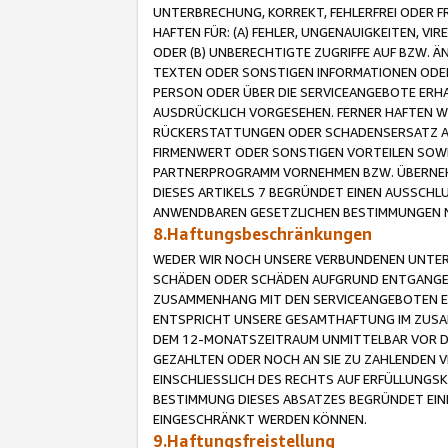
UNTERBRECHUNG, KORREKT, FEHLERFREI ODER 
HAFTEN FÜR: (A) FEHLER, UNGENAUIGKEITEN, 
ODER (B) UNBERECHTIGTE ZUGRIFFE AUF BZW. 
TEXTEN ODER SONSTIGEN INFORMATIONEN ODER 
PERSON ODER ÜBER DIE SERVICEANGEBOTE ERHA
AUSDRÜCKLICH VORGESEHEN. FERNER HAFTEN 
RÜCKERSTATTUNGEN ODER SCHADENSERSATZ AU
FIRMENWERT ODER SONSTIGEN VORTEILEN SOWIE
PARTNERPROGRAMM VORNEHMEN BZW. ÜBERNEHM
DIESES ARTIKELS 7 BEGRÜNDET EINEN AUSSCH
ANWENDBAREN GESETZLICHEN BESTIMMUNGEN 
8.Haftungsbeschränkungen
WEDER WIR NOCH UNSERE VERBUNDENEN UNTERN
SCHÄDEN ODER SCHÄDEN AUFGRUND ENTGANGENE
ZUSAMMENHANG MIT DEN SERVICEANGEBOTEN EN
ENTSPRICHT UNSERE GESAMTHAFTUNG IM ZUSAM
DEM 12-MONATSZEITRAUM UNMITTELBAR VOR DE
GEZAHLTEN ODER NOCH AN SIE ZU ZAHLENDEN V
EINSCHLIESSLICH DES RECHTS AUF ERFÜLLUNGS
BESTIMMUNG DIESES ABSATZES BEGRÜNDET EI
EINGESCHRÄNKT WERDEN KÖNNEN.
9.Haftungsfreistellung