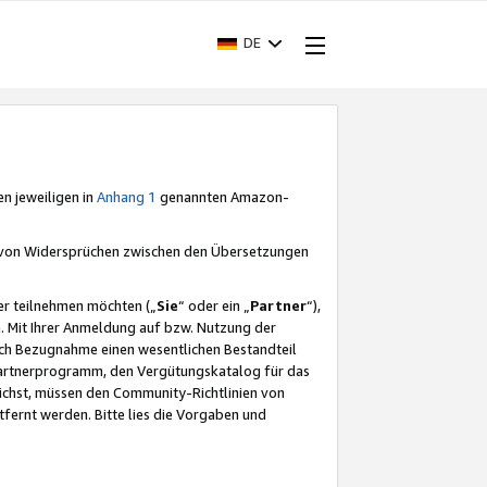
DE
en jeweiligen in
Anhang 1
genannten Amazon-
e von Widersprüchen zwischen den Übersetzungen
er teilnehmen möchten („
Sie
“ oder ein „
Partner
“),
. Mit Ihrer Anmeldung auf bzw. Nutzung der
durch Bezugnahme einen wesentlichen Bestandteil
 Partnerprogramm, den Vergütungskatalog für das
ichst, müssen den Community-Richtlinien von
fernt werden. Bitte lies die Vorgaben und