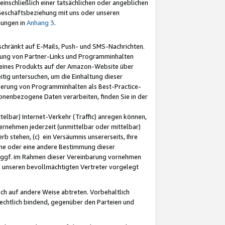
nschließlich einer tatsächlichen oder angeblichen
Geschäftsbeziehung mit uns oder unseren
mungen in
Anhang 3
.
schränkt auf E-Mails, Push- und SMS-Nachrichten.
ellung von Partner-Links und Programminhalten
 eines Produkts auf der Amazon-Website über
tig untersuchen, um die Einhaltung dieser
ntierung von Programminhalten als Best-Practice-
sonenbezogene Daten verarbeiten, finden Sie in der
telbar) Internet-Verkehr (Traffic) anregen können,
rnehmen jederzeit (unmittelbar oder mittelbar)
b stehen, (c) ein Versäumnis unsererseits, Ihre
fene oder eine andere Bestimmung dieser
r ggf. im Rahmen dieser Vereinbarung vornehmen
ch unseren bevollmächtigten Vertreter vorgelegt
ch auf andere Weise abtreten. Vorbehaltlich
rechtlich bindend, gegenüber den Parteien und