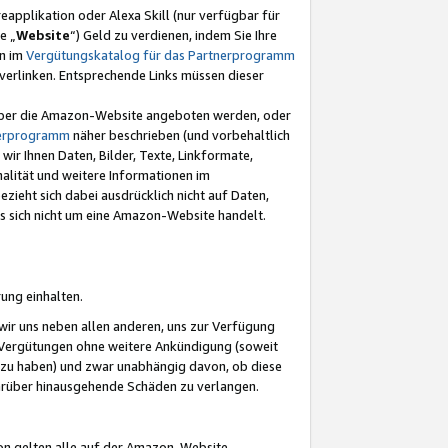
eapplikation oder Alexa Skill (nur verfügbar für
e „
Website
“) Geld zu verdienen, indem Sie Ihre
en im
Vergütungskatalog für das Partnerprogramm
t) verlinken. Entsprechende Links müssen dieser
e über die Amazon-Website angeboten werden, oder
nerprogramm
näher beschrieben (und vorbehaltlich
ir Ihnen Daten, Bilder, Texte, Linkformate,
alität und weitere Informationen im
zieht sich dabei ausdrücklich nicht auf Daten,
es sich nicht um eine Amazon-Website handelt.
rung einhalten.
ir uns neben allen anderen, uns zur Verfügung
n Vergütungen ohne weitere Ankündigung (soweit
 zu haben) und zwar unabhängig davon, ob diese
darüber hinausgehende Schäden zu verlangen.
on gelten alle auf der Amazon-Website