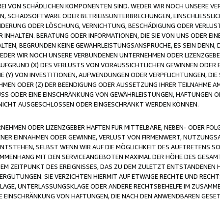
FREI VON SCHÄDLICHEN KOMPONENTEN SIND. WEDER WIR NOCH UNSERE 
VIREN, SCHADSOFTWARE ODER BETRIEBSUNTERBRECHUNGEN, EINSCHLIESSL
ÄNDERUNG ODER LÖSCHUNG, VERNICHTUNG, BESCHÄDIGUNG ODER VERLUST 
INHALTEN. BERATUNG ODER INFORMATIONEN, DIE SIE VON UNS ODER EIN
LTEN, BEGRÜNDEN KEINE GEWÄHRLEISTUNGSANSPRÜCHE, ES SEIN DENN, DI
WEDER WIR NOCH UNSERE VERBUNDENEN UNTERNEHMEN ODER LIZENZGEBE
FGRUND (X) DES VERLUSTS VON VORAUSSICHTLICHEN GEWINNEN ODER 
 (Y) VON INVESTITIONEN, AUFWENDUNGEN ODER VERPFLICHTUNGEN, DIE 
EN ODER (Z) DER BEENDIGUNG ODER AUSSETZUNG IHRER TEILNAHME A
LUSS ODER EINE EINSCHRÄNKUNG VON GEWÄHRLEISTUNGEN, HAFTUNGEN O
NICHT AUSGESCHLOSSEN ODER EINGESCHRÄNKT WERDEN KÖNNEN.
EHMEN ODER LIZENZGEBER HAFTEN FÜR MITTELBARE, NEBEN- ODER FOL
R EINNAHMEN ODER GEWINNE, VERLUST VON FIRMENWERT, NUTZUNGSAU
TSTEHEN, SELBST WENN WIR AUF DIE MÖGLICHKEIT DES AUFTRETENS S
MENHANG MIT DEN SERVICEANGEBOTEN MAXIMAL DER HÖHE DES GESAMT
M ZEITPUNKT DES EREIGNISSES, DAS ZU DEM ZULETZT ENTSTANDENEN 
ERGÜTUNGEN. SIE VERZICHTEN HIERMIT AUF ETWAIGE RECHTE UND RECHT
KLAGE, UNTERLASSUNGSKLAGE ODER ANDERE RECHTSBEHELFE IM ZUSAMME
NE EINSCHRÄNKUNG VON HAFTUNGEN, DIE NACH DEN ANWENDBAREN GESE