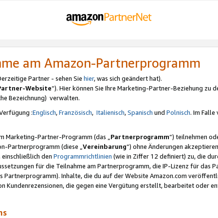
nahme am Amazon-Partnerprogramm
rzeitige Partner - sehen Sie
hier
, was sich geändert hat).
Partner-Website
“). Hier können Sie Ihre Marketing-Partner-Beziehung zu d
iche Bezeichnung) verwalten.
Verfügung :
Englisch
,
Französisch
,
Italienisch
,
Spanisch
und
Polnisch
. Im Fall
erem Marketing-Partner-Programm (das „
Partnerprogramm
“) teilnehmen od
on-Partnerprogramm (diese „
Vereinbarung
“) ohne Änderungen akzeptieren
 einschließlich den
Programmrichtlinien
(wie in Ziffer 12 definiert) zu, die 
raussetzungen für die Teilnahme am Partnerprogramm, die IP-Lizenz für das
s Partnerprogramm). Inhalte, die du auf der Website Amazon.com veröffentl
n Kundenrezensionen, die gegen eine Vergütung erstellt, bearbeitet oder ent
mms