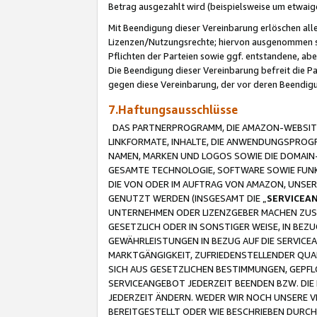
Betrag ausgezahlt wird (beispielsweise um etwai
Mit Beendigung dieser Vereinbarung erlöschen alle
Lizenzen/Nutzungsrechte; hiervon ausgenommen sind
Pflichten der Parteien sowie ggf. entstandene, ab
Die Beendigung dieser Vereinbarung befreit die P
gegen diese Vereinbarung, der vor deren Beendi
7.Haftungsausschlüsse
DAS PARTNERPROGRAMM, DIE AMAZON-WEBSITE,
LINKFORMATE, INHALTE, DIE ANWENDUNGSPRO
NAMEN, MARKEN UND LOGOS SOWIE DIE DOMAIN
GESAMTE TECHNOLOGIE, SOFTWARE SOWIE FUNKT
DIE VON ODER IM AUFTRAG VON AMAZON, UNS
GENUTZT WERDEN (INSGESAMT DIE „
SERVICEA
UNTERNEHMEN ODER LIZENZGEBER MACHEN ZUSI
GESETZLICH ODER IN SONSTIGER WEISE, IN BE
GEWÄHRLEISTUNGEN IN BEZUG AUF DIE SERVICE
MARKTGÄNGIGKEIT, ZUFRIEDENSTELLENDER QUA
SICH AUS GESETZLICHEN BESTIMMUNGEN, GEPFL
SERVICEANGEBOT JEDERZEIT BEENDEN BZW. DIE
JEDERZEIT ÄNDERN. WEDER WIR NOCH UNSERE 
BEREITGESTELLT ODER WIE BESCHRIEBEN DURC