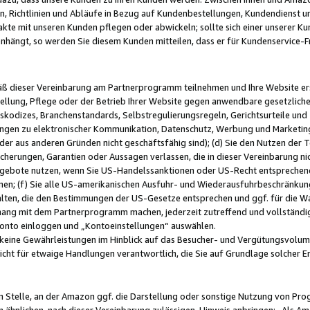
, Richtlinien und Abläufe in Bezug auf Kundenbestellungen, Kundendienst 
kte mit unseren Kunden pflegen oder abwickeln; sollte sich einer unserer Ku
nhängt, so werden Sie diesem Kunden mitteilen, dass er für Kundenservic
emäß dieser Vereinbarung am Partnerprogramm teilnehmen und Ihre Website er
ellung, Pflege oder der Betrieb Ihrer Website gegen anwendbare gesetzlich
skodizes, Branchenstandards, Selbstregulierungsregeln, Gerichtsurteile und 
ngen zu elektronischer Kommunikation, Datenschutz, Werbung und Marketing)
 oder aus anderen Gründen nicht geschäftsfähig sind); (d) Sie den Nutzen de
cherungen, Garantien oder Aussagen verlassen, die in dieser Vereinbarung nich
gebote nutzen, wenn Sie US-Handelssanktionen oder US-Recht entsprechen
men; (f) Sie alle US-amerikanischen Ausfuhr- und Wiederausfuhrbeschränkun
ten, die den Bestimmungen der US-Gesetze entsprechen und ggf. für die Wa
hang mit dem Partnerprogramm machen, jederzeit zutreffend und vollständig 
 Konto einloggen und „Kontoeinstellungen“ auswählen.
keine Gewährleistungen im Hinblick auf das Besucher- und Vergütungsvolu
icht für etwaige Handlungen verantwortlich, die Sie auf Grundlage solcher
en Stelle, an der Amazon ggf. die Darstellung oder sonstige Nutzung von Pr
 ähnlichen, nach dieser Vereinbarung zulässigen, Hinweis anbringen: „Als Ama