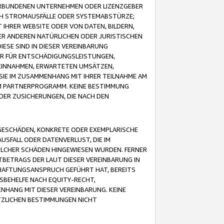
VERBUNDENEN UNTERNEHMEN ODER LIZENZGEBER
ICH STROMAUSFÄLLE ODER SYSTEMABSTÜRZE;
IHRER WEBSITE ODER VON DATEN, BILDERN,
ER ANDEREN NATÜRLICHEN ODER JURISTISCHEN
ESE SIND IN DIESER VEREINBARUNG
R FÜR ENTSCHÄDIGUNGSLEISTUNGEN,
EINNAHMEN, ERWARTETEN UMSÄTZEN,
SIE IM ZUSAMMENHANG MIT IHRER TEILNAHME AM
M PARTNERPROGRAMM. KEINE BESTIMMUNG
DER ZUSICHERUNGEN, DIE NACH DEN
GESCHÄDEN, KONKRETE ODER EXEMPLARISCHE
SFALL ODER DATENVERLUST, DIE IM
OLCHER SCHÄDEN HINGEWIESEN WURDEN. FERNER
BETRAGS DER LAUT DIESER VEREINBARUNG IN
HAFTUNGSANSPRUCH GEFÜHRT HAT, BEREITS
SBEHELFE NACH EQUITY-RECHT,
NHANG MIT DIESER VEREINBARUNG. KEINE
TZLICHEN BESTIMMUNGEN NICHT