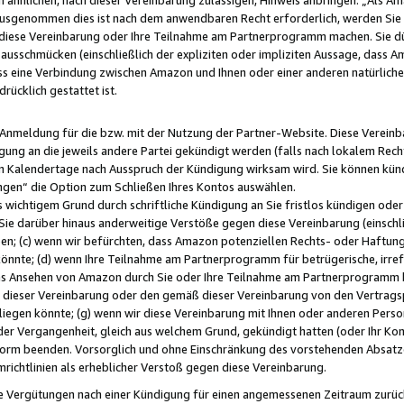
usgenommen dies ist nach dem anwendbaren Recht erforderlich, werden Sie 
f diese Vereinbarung oder Ihre Teilnahme am Partnerprogramm machen. Sie d
usschmücken (einschließlich der expliziten oder impliziten Aussage, dass A
 eine Verbindung zwischen Amazon und Ihnen oder einer anderen natürlichen 
rücklich gestattet ist.
r Anmeldung für die bzw. mit der Nutzung der Partner-Website. Diese Vereinb
gung an die jeweils andere Partei gekündigt werden (falls nach lokalem Rech
n Kalendertage nach Ausspruch der Kündigung wirksam wird. Sie können kündi
ngen“ die Option zum Schließen Ihres Kontos auswählen.
 wichtigem Grund durch schriftliche Kündigung an Sie fristlos kündigen oder I
 Sie darüber hinaus anderweitige Verstöße gegen diese Vereinbarung (einschli
ben; (c) wenn wir befürchten, dass Amazon potenziellen Rechts- oder Haftu
nnte; (d) wenn Ihre Teilnahme am Partnerprogramm für betrügerische, irref
das Ansehen von Amazon durch Sie oder Ihre Teilnahme am Partnerprogramm b
ieser Vereinbarung oder den gemäß dieser Vereinbarung von den Vertragspa
liegen könnte; (g) wenn wir diese Vereinbarung mit Ihnen oder anderen Perso
 der Vergangenheit, gleich aus welchem Grund, gekündigt hatten (oder Ihr Ko
rm beenden. Vorsorglich und ohne Einschränkung des vorstehenden Absatzes
richtlinien als erheblicher Verstoß gegen diese Vereinbarung.
e Vergütungen nach einer Kündigung für einen angemessenen Zeitraum zurückb