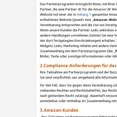
Das Partnerprogramm ermöglicht Ihnen, mit Ihrer W
Partner, die eine Partner-ID für die Amazon UK W
Website mit einer der in
Anhang 1
genannten Amazon
enthaltenen Website (jeweils eine „
Amazon-Webs
Vereinbarung entsprechen und die von uns bereitg
Wenn unsere Kunden die Partner-Links anklicken 
andere Handlungen vornehmen, können Sie eine Ver
der dort festgelegten Einschränkungen) erhalten. 
Widgets, Links, Marketing-Inhalte und andere Ver
Zusammenhang mit dem Partnerprogramm (die „
Bilder, Texte oder sonstige Informationen oder In
2.Compliance-Anforderungen für d
Ihre Teilnahme am Partnerprogramm und der Bezug 
Sie sind verpflichtet, uns umgehend alle Informat
Für den Fall, dass Sie gegen diese Vereinbarung 
stehenden Rechten und Rechtsbehelfen, das Recht
nach geltendem Recht zulässig) dauerhaft einzus
unmittelbar oder mittelbar im Zusammenhang mit
3.Amazon-Kunden
Ihre Teilnahme am Partnerprogramm führt nicht d