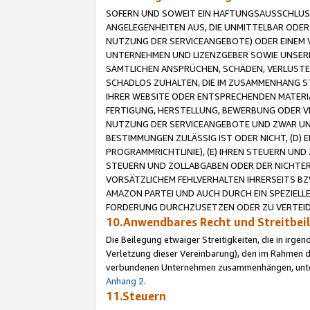
SOFERN UND SOWEIT EIN HAFTUNGSAUSSCHLUSS
ANGELEGENHEITEN AUS, DIE UNMITTELBAR ODER 
NUTZUNG DER SERVICEANGEBOTE) ODER EINEM V
UNTERNEHMEN UND LIZENZGEBER SOWIE UNSERE 
SÄMTLICHEN ANSPRÜCHEN, SCHÄDEN, VERLUSTE
SCHADLOS ZUHALTEN, DIE IM ZUSAMMENHANG STE
IHRER WEBSITE ODER ENTSPRECHENDEN MATERIA
FERTIGUNG, HERSTELLUNG, BEWERBUNG ODER VE
NUTZUNG DER SERVICEANGEBOTE UND ZWAR UN
BESTIMMUNGEN ZULÄSSIG IST ODER NICHT, (D) 
PROGRAMMRICHTLINIE), (E) IHREN STEUERN UN
STEUERN UND ZOLLABGABEN ODER DER NICHTER
VORSÄTZLICHEM FEHLVERHALTEN IHRERSEITS BZ
AMAZON PARTEI UND AUCH DURCH EIN SPEZIELL
FORDERUNG DURCHZUSETZEN ODER ZU VERTEIDI
10.Anwendbares Recht und Streitbe
Die Beilegung etwaiger Streitigkeiten, die in irg
Verletzung dieser Vereinbarung), den im Rahmen d
verbundenen Unternehmen zusammenhängen, unterl
Anhang 2
.
11.Steuern