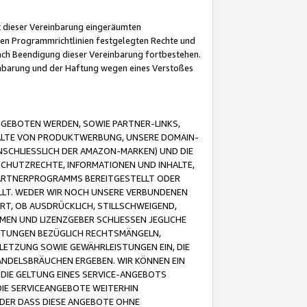
it dieser Vereinbarung eingeräumten
 den Programmrichtlinien festgelegten Rechte und
 nach Beendigung dieser Vereinbarung fortbestehen.
einbarung und der Haftung wegen eines Verstoßes
GEBOTEN WERDEN, SOWIE PARTNER-LINKS,
ALTE VON PRODUKTWERBUNG, UNSERE DOMAIN-
SCHLIESSLICH DER AMAZON-MARKEN) UND DIE
SCHUTZRECHTE, INFORMATIONEN UND INHALTE,
PARTNERPROGRAMMS BEREITGESTELLT ODER
ELLT. WEDER WIR NOCH UNSERE VERBUNDENEN
T, OB AUSDRÜCKLICH, STILLSCHWEIGEND,
MEN UND LIZENZGEBER SCHLIESSEN JEGLICHE
ISTUNGEN BEZÜGLICH RECHTSMÄNGELN,
LETZUNG SOWIE GEWÄHRLEISTUNGEN EIN, DIE
ANDELSBRÄUCHEN ERGEBEN. WIR KÖNNEN EIN
 DIE GELTUNG EINES SERVICE-ANGEBOTS
IE SERVICEANGEBOTE WEITERHIN
ODER DASS DIESE ANGEBOTE OHNE