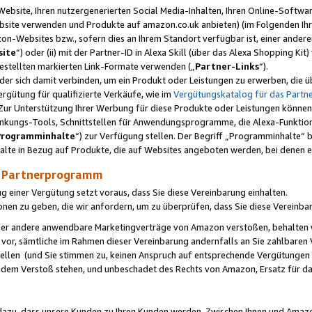
ebsite, Ihren nutzergenerierten Social Media-Inhalten, Ihren Online-Softwar
ebsite verwenden und Produkte auf amazon.co.uk anbieten) (im Folgenden Ihr
-Websites bzw., sofern dies an Ihrem Standort verfügbar ist, einer ander
ite
“) oder (ii) mit der Partner-ID in Alexa Skill (über das Alexa Shopping Ki
estellten markierten Link-Formate verwenden („
Partner-Links
“).
oder sich damit verbinden, um ein Produkt oder Leistungen zu erwerben, di
gütung für qualifizierte Verkäufe, wie im
Vergütungskatalog für das Part
Zur Unterstützung Ihrer Werbung für diese Produkte oder Leistungen können w
linkungs-Tools, Schnittstellen für Anwendungsprogramme, die Alexa-Funktion
Programminhalte
“) zur Verfügung stellen. Der Begriff „Programminhalte“ be
halte in Bezug auf Produkte, die auf Websites angeboten werden, bei denen 
as Partnerprogramm
einer Vergütung setzt voraus, dass Sie diese Vereinbarung einhalten.
ionen zu geben, die wir anfordern, um zu überprüfen, dass Sie diese Vereinba
oder andere anwendbare Marketingverträge von Amazon verstoßen, behalten w
 vor, sämtliche im Rahmen dieser Vereinbarung andernfalls an Sie zahlbare
tellen (und Sie stimmen zu, keinen Anspruch auf entsprechende Vergütungen
 dem Verstoß stehen, und unbeschadet des Rechts von Amazon, Ersatz für 
azu, dass unsere Kunden zu Ihren Kunden werden. Zwischen Ihnen und Amaz