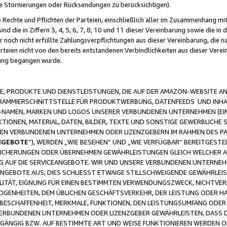
ge Stornierungen oder Rücksendungen zu berücksichtigen).
 Rechte und Pflichten der Parteien, einschließlich aller im Zusammenhang m
 die in Ziffern 3, 4, 5, 6, 7, 8, 10 und 11 dieser Vereinbarung sowie die in
er noch nicht erfüllte Zahlungsverpflichtungen aus dieser Vereinbarung, die
arteien nicht von den bereits entstandenen Verbindlichkeiten aus dieser Ver
gung begangen wurde.
 PRODUKTE UND DIENSTLEISTUNGEN, DIE AUF DER AMAZON-WEBSITE AN
GRAMMIERSCHNITTSTELLE FÜR PRODUKTWERBUNG, DATENFEEDS UND INH
-NAMEN, MARKEN UND LOGOS UNSERER VERBUNDENEN UNTERNEHMEN (EIN
IONEN, MATERIAL, DATEN, BILDER, TEXTE UND SONSTIGE GEWERBLICHE 
EREN VERBUNDENEN UNTERNEHMEN ODER LIZENZGEBERN IM RAHMEN DES 
NGEBOTE
“), WERDEN „WIE BESEHEN“ UND „WIE VERFÜGBAR“ BEREITGEST
CHERUNGEN ODER ÜBERNEHMEN GEWÄHRLEISTUNGEN GLEICH WELCHER AR
ZUG AUF DIE SERVICEANGEBOTE. WIR UND UNSERE VERBUNDENEN UNTERNEH
ANGEBOTE AUS; DIES SCHLIESST ETWAIGE STILLSCHWEIGENDE GEWÄHRLE
LITÄT, EIGNUNG FÜR EINEN BESTIMMTEN VERWENDUNGSZWECK, NICHTVER
OGENHEITEN, DEM ÜBLICHEN GESCHÄFTSVERKEHR, DER LEISTUNG ODER H
 BESCHAFFENHEIT, MERKMALE, FUNKTIONEN, DEN LEISTUNGSUMFANG ODER
VERBUNDENEN UNTERNEHMEN ODER LIZENZGEBER GEWÄHRLEISTEN, DASS D
HGÄNGIG BZW. AUF BESTIMMTE ART UND WEISE FUNKTIONIEREN WERDEN 