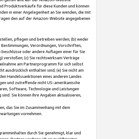
und Produktverkäufe für diese Kunden und können
nden in einer Angelegenheit an Sie wenden, die mit
e-Fragen den auf der Amazon-Website angegebenen
stellen, pflegen und betreiben werden; (b) weder
e Bestimmungen, Verordnungen, Vorschriften,
-beschlüsse oder andere Auflagen einer für Sie
 verstoßen; (c) Sie rechtswirksam Verträge
r Teilnahme am Partnerprogramm für sich selbst
t ausdrücklich enthalten sind; (e) Sie nicht am
den Handelssanktionen eines anderen Landes
gen und zutreffende nicht US-amerikanische
ren, Software, Technologie und Leistungen
sind. Sie können Ihre Angaben aktualisieren,
men, das Sie im Zusammenhang mit dem
 Erwartungen vornehmen.
ogramminhalten durch Sie genehmigt, klar und
zon-Partner verdiene ich an qualifizierten