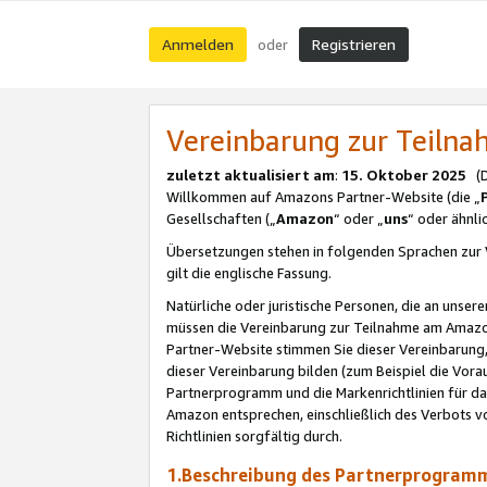
Anmelden
Registrieren
oder
Vereinbarung zur Teil
zuletzt aktualisiert am
:
15. Oktober 2025
(De
Willkommen auf Amazons Partner-Website (die „
Gesellschaften („
Amazon
“ oder „
uns
“ oder ähnl
Übersetzungen stehen in folgenden Sprachen zur 
gilt die englische Fassung.
Natürliche oder juristische Personen, die an uns
müssen die Vereinbarung zur Teilnahme am Amaz
Partner-Website stimmen Sie dieser Vereinbarung,
dieser Vereinbarung bilden (zum Beispiel die Vo
Partnerprogramm und die Markenrichtlinien für da
Amazon entsprechen, einschließlich des Verbots vo
Richtlinien sorgfältig durch.
1.Beschreibung des Partnerprogra