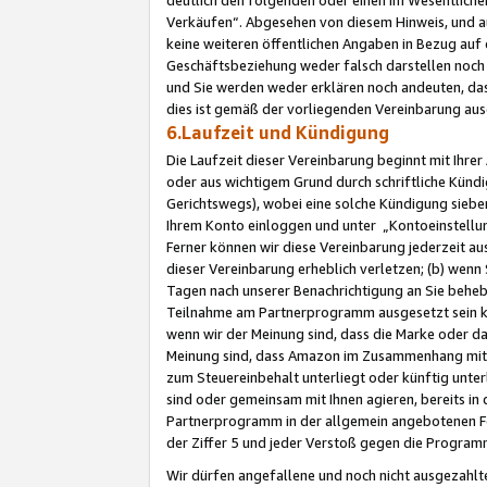
Verkäufen“. Abgesehen von diesem Hinweis, und a
keine weiteren öffentlichen Angaben in Bezug au
Geschäftsbeziehung weder falsch darstellen noch a
und Sie werden weder erklären noch andeuten, dass
dies ist gemäß der vorliegenden Vereinbarung ausd
6.Laufzeit und Kündigung
Die Laufzeit dieser Vereinbarung beginnt mit Ihre
oder aus wichtigem Grund durch schriftliche Kündi
Gerichtswegs), wobei eine solche Kündigung siebe
Ihrem Konto einloggen und unter „Kontoeinstellu
Ferner können wir diese Vereinbarung jederzeit aus
dieser Vereinbarung erheblich verletzen; (b) wenn
Tagen nach unserer Benachrichtigung an Sie behe
Teilnahme am Partnerprogramm ausgesetzt sein kö
wenn wir der Meinung sind, dass die Marke oder 
Meinung sind, dass Amazon im Zusammenhang mit d
zum Steuereinbehalt unterliegt oder künftig unter
sind oder gemeinsam mit Ihnen agieren, bereits in
Partnerprogramm in der allgemein angebotenen Fo
der Ziffer 5 und jeder Verstoß gegen die Programm
Wir dürfen angefallene und noch nicht ausgezahlt