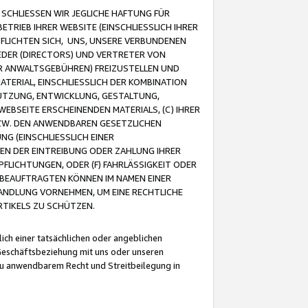
CHLIESSEN WIR JEGLICHE HAFTUNG FÜR
TRIEB IHRER WEBSITE (EINSCHLIESSLICH IHRER
FLICHTEN SICH, UNS, UNSERE VERBUNDENEN
EDER (DIRECTORS) UND VERTRETER VON
R ANWALTSGEBÜHREN) FREIZUSTELLEN UND
ATERIAL, EINSCHLIESSLICH DER KOMBINATION
NUTZUNG, ENTWICKLUNG, GESTALTUNG,
EBSEITE ERSCHEINENDEN MATERIALS, (C) IHRER
ZW. DEN ANWENDBAREN GESETZLICHEN
NG (EINSCHLIESSLICH EINER
BEN DER EINTREIBUNG ODER ZAHLUNG IHRER
LICHTUNGEN, ODER (F) FAHRLÄSSIGKEIT ODER
 BEAUFTRAGTEN KÖNNEN IM NAMEN EINER
HANDLUNG VORNEHMEN, UM EINE RECHTLICHE
TIKELS ZU SCHÜTZEN.
ich einer tatsächlichen oder angeblichen
Geschäftsbeziehung mit uns oder unseren
u anwendbarem Recht und Streitbeilegung in