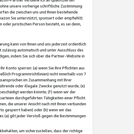
ohne unsere vorherige schriftliche Zustimmung
ürfen die zwischen uns und Ihnen bestehende
mazon Sie unterstützt, sponsert oder empfiehlt)
oder juristischen Person besteht, es sei denn,
arung kann von Ihnen und uns jederzeit ordentlich
t zulässig automatisch und unter Ausschluss des
gen, indem Sie sich über die Partner-Website in
hr Konto sperren: (a) wenn Sie Ihre Pflichten aus
eßlich Programmrichtlinien) nicht innerhalb von 7
ngsansprüchen im Zusammenhang mit Ihrer
ührende oder illegale Zwecke genutzt wurde; (e)
eschädigt werden könnte; (f) wenn wir der
rteien durchgeführten Tätigkeiten einer Pflicht
nen, die unserer Ansicht nach mit Ihnen verbunden
nto gesperrt haben) oder (h) wenn wir das
 (a) gilt jeder Verstoß gegen die Bestimmungen
ehalten, um sicherzustellen, dass der richtige