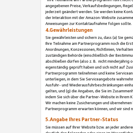
angegebenen Preise, Verkaufsbedingungen, Regeln
jederzeit geändert werden. Sie werden keine Konta
der Interaktion mit der Amazon-Website zusamme
Anweisungen zur Kontaktaufnahme folgen sollte.
4.Gewährleistungen
Sie gewährleisten und sichern zu, dass (a) Sie g
Ihre Teilnahme am Partnerprogramm noch die Erst
Anordnungen, Konzessionen, Richtlinien, Verhalten
zuständigen Behörde (einschließlich der Bestimmu
abschließen dürfen (also z. B. nicht minderjährig
eigenständig geprüft haben und sich nicht auf Zusi
Partnerprogramm teilnehmen und keine Servicean
unterliegen, in dem Sie Serviceangebote wahrneh
Ausfuhr- und Wiederausfuhrbeschränkungen einhal
gelten, und (g) die Angaben, die Sie im Zusammen
indem Sie sich über die Partner-Website in Ihrem
Wir machen keine Zusicherungen und übernehmen 
Partnerprogramm erwarten können, und wir sind n
5.Angabe Ihres Partner-Status
Sie müssen auf Ihrer Website bzw. an jeder ander
deutlich den folgenden oder einen im Wesentlichen