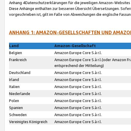
Anhang 4Datenschutzerklärungen für die jeweiligen Amazon-Websites
Diese Anhänge enthalten zur besseren Übersicht Übersetzungen. Sofe
vorgeschrieben ist, gilt im Falle von Abweichungen die englische Fass
ANHANG 1: AMAZON-GESELLSCHAFTEN UND AMAZO
Land
Amazon-Gesellschaft
Belgien
Amazon Europe Core S.à r.l.
Frankreich
Amazon Europe Core S.à r.l.(oder Amazon Fr
entsprechend der Mitteilung)
Deutschland
Amazon Europe Core S.à r.l.
Irland
Amazon Europe Core S.à r.l.
Italien
Amazon Europe Core S.à r.l.
Niederlande
Amazon Europe Core S.à r.l.
Polen
Amazon Europe Core S.à r.l.
Spanien
Amazon Europe Core S.à r.l.
Schweden
Amazon Europe Core S.à r.l.
Vereinigtes Königreich
Amazon Europe Core S.à r.l.