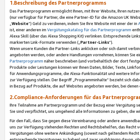
1.Beschreibung des Partnerprogramms
Das Partnerprogramm ermöglicht Ihnen, mit Ihrer Website, Ihren nutzer
(nur verfügbar für Partner, die eine Partner-ID für die Amazon UK We
„
Website
“) Geld zu verdienen, indem Sie Ihre Website mit einer der in
ist, einer anderen im
Vergütungskatalog für das Partnerprogramm
enth
Alexa Skill (über das Alexa Shopping Kit) verlinken. Entsprechende Lin
markierten Link-Formate verwenden („
Partner-Links
“).
Wenn unsere Kunden die Partner-Links anklicken oder sich damit verbi
angeboten werden, oder andere Handlungen vornehmen, können Sie eine
Partnerprogramm
näher beschrieben (und vorbehaltlich der dort festg
Produkte oder Leistungen können wir Ihnen Daten, Bilder, Texte, Linkfo
für Anwendungsprogramme, die Alexa-Funktionalität und weitere Inf
zur Verfügung stellen. Der Begriff „Programminhalte“ bezieht sich dabe
in Bezug auf Produkte, die auf Websites angeboten werden, bei denen 
2.Compliance-Anforderungen für das Partnerprog
Ihre Teilnahme am Partnerprogramm und der Bezug einer Vergütung setz
Sie sind verpflichtet, uns umgehend alle Informationen zu geben, die w
Für den Fall, dass Sie gegen diese Vereinbarung oder andere anwendba
uns zur Verfügung stehenden Rechten und Rechtsbehelfen, das Recht vo
Vergütungen ohne weitere Ankündigung (soweit nach geltendem Recht z
entsprechende Vergütungen zu haben) und zwar unabhängig davon, ob 