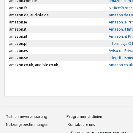
amazon.com.be
amazon.com.b
amazon.fr
Notice:Protec
amazon.de, audible.de
Amazon.de Da
amazon.ie
Amazon.ie Pri
amazon.it
Amazon.it Inf
amazon.nl
Amazon.nl Pri
amazon.pl
Informacja O
amazon.es
Aviso de Priv
amazon.se
Integritetsm
amazon.co.uk, audible.co.uk
Amazon.co.uk 
Teilnahmevereinbarung
Programmrichtlinien
Nutzungsbestimmungen
Kontaktiere uns