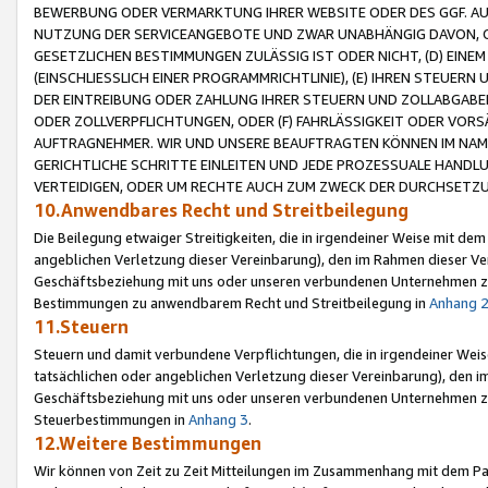
BEWERBUNG ODER VERMARKTUNG IHRER WEBSITE ODER DES GGF. AUF 
NUTZUNG DER SERVICEANGEBOTE UND ZWAR UNABHÄNGIG DAVON, O
GESETZLICHEN BESTIMMUNGEN ZULÄSSIG IST ODER NICHT, (D) EINE
(EINSCHLIESSLICH EINER PROGRAMMRICHTLINIE), (E) IHREN STEUER
DER EINTREIBUNG ODER ZAHLUNG IHRER STEUERN UND ZOLLABGAB
ODER ZOLLVERPFLICHTUNGEN, ODER (F) FAHRLÄSSIGKEIT ODER VORS
AUFTRAGNEHMER. WIR UND UNSERE BEAUFTRAGTEN KÖNNEN IM NAME
GERICHTLICHE SCHRITTE EINLEITEN UND JEDE PROZESSUALE HAND
VERTEIDIGEN, ODER UM RECHTE AUCH ZUM ZWECK DER DURCHSETZU
10.Anwendbares Recht und Streitbeilegung
Die Beilegung etwaiger Streitigkeiten, die in irgendeiner Weise mit de
angeblichen Verletzung dieser Vereinbarung), den im Rahmen dieser Ve
Geschäftsbeziehung mit uns oder unseren verbundenen Unternehmen zu
Bestimmungen zu anwendbarem Recht und Streitbeilegung in
Anhang 
11.Steuern
Steuern und damit verbundene Verpflichtungen, die in irgendeiner Wei
tatsächlichen oder angeblichen Verletzung dieser Vereinbarung), den 
Geschäftsbeziehung mit uns oder unseren verbundenen Unternehmen z
Steuerbestimmungen in
Anhang 3
.
12.Weitere Bestimmungen
Wir können von Zeit zu Zeit Mitteilungen im Zusammenhang mit dem Par