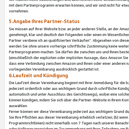
mit dem Partnerprogramm erwarten können, und wir sind nicht für etwa
vornehmen.
5.Angabe Ihres Partner-Status
Sie müssen auf Ihrer Website bzw. an jeder anderen Stelle, an der Am
genehmigt, klar und deutlich den folgenden oder einen im Wesentlichen
Partner verdiene ich an qualifizierten Verkäufen“. Abgesehen von die
werden Sie ohne unsere vorherige schriftliche Zustimmung keine weite
Partnerprogramm machen. Sie dürfen die zwischen uns und Ihnen best
(einschließlich der expliziten oder impliziten Aussage, dass Amazon Si
dass eine Verbindung zwischen Amazon und Ihnen oder einer anderen natü
vorliegenden Vereinbarung ausdrücklich gestattet ist.
6.Laufzeit und Kündigung
Die Laufzeit dieser Vereinbarung beginnt mit Ihrer Anmeldung für die 
jederzeit ordentlich oder aus wichtigem Grund durch schriftliche Kündi
automatisch und unter Ausschluss des Gerichtswegs), wobei eine solch
können kündigen, indem Sie sich über die Partner-Website in Ihrem Ko
auswählen.
Ferner können wir diese Vereinbarung jederzeit aus wichtigem Grund dur
Sie Ihre Pflichten aus dieser Vereinbarung erheblich verletzen; (b) wen
Programmrichtlinien) nicht innerhalb von 7 Tagen nach unserer Benachr
oder Haftungsansprüchen im Zusammenhang mit Ihrer Teilnahme am Pa