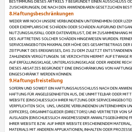
BESTIMMUNG DIESES ARTIKELS 7 BEGRÜNDET EINEN AUSSCHLUSS 
ZUSICHERUNGEN, DIE NACH DEN ANWENDBAREN GESETZLICHEN BE
8.Haftungsbeschränkungen
WEDER WIR NOCH UNSERE VERBUNDENEN UNTERNEHMEN ODER LIZEN
ODER EXEMPLARISCHE SCHÄDEN ODER SCHÄDEN AUFGRUND ENTGANG
NUTZUNGSAUSFALL ODER DATENVERLUST, DIE IM ZUSAMMENHANG MI
DES AUFTRETENS SOLCHER SCHÄDEN HINGEWIESEN WURDEN. FERN
SERVICEANGEBOTEN MAXIMAL DER HÖHE DES GESAMTBETRAGS DER 
ZEITPUNKT DES EREIGNISSES, DAS ZU DEM ZULETZT ENTSTANDENE
ZAHLENDEN VERGÜTUNGEN. SIE VERZICHTEN HIERMIT AUF ETWAIGE 
AUF ERFÜLLUNGSKLAGE, UNTERLASSUNGSKLAGE ODER ANDERE RECHT
DIESES ABSATZES BEGRÜNDET EINE EINSCHRÄNKUNG VON HAFTUNG
EINGESCHRÄNKT WERDEN KÖNNEN.
9.Haftungsfreistellung
SOFERN UND SOWEIT EIN HAFTUNGSAUSSCHLUSS NACH DEN ANWENDB
HAFTUNG FÜR ANGELEGENHEITEN AUS, DIE UNMITTELBAR ODER MITT
WEBSITE (EINSCHLIESSLICH IHRER NUTZUNG DER SERVICEANGEBOTE)
VERPFLICHTEN SICH, UNS, UNSERE VERBUNDENEN UNTERNEHMEN UN
(OFFICERS), ORGANMITGLIEDER (DIRECTORS) UND VERTRETER VON 
AUSLAGEN (EINSCHLIESSLICH ANGEMESSENER ANWALTSGEBÜHREN) FR
IHRER WEBSITE BZW. AUF IHRER WEBSITE ERSCHEINENDEM MATERIAL
MATERIALS MIT ANDEREN APPLIKATIONEN, INHALTEN ODER PROZESSE