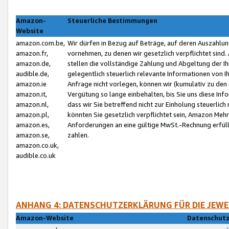
Amazon-
Steuerliche Bestimmungen
Website
amazon.com.be,
Wir dürfen in Bezug auf Beträge, auf deren Auszahlun
amazon.fr,
vornehmen, zu denen wir gesetzlich verpflichtet sind
amazon.de,
stellen die vollständige Zahlung und Abgeltung der 
audible.de,
gelegentlich steuerlich relevante Informationen von I
amazon.ie
Anfrage nicht vorlegen, können wir (kumulativ zu de
amazon.it,
Vergütung so lange einbehalten, bis Sie uns diese Inf
amazon.nl,
dass wir Sie betreffend nicht zur Einholung steuerlich 
amazon.pl,
könnten Sie gesetzlich verpflichtet sein, Amazon Meh
amazon.es,
Anforderungen an eine gültige MwSt.-Rechnung erfüllt
amazon.se,
zahlen.
amazon.co.uk,
audible.co.uk
ANHANG 4: DATENSCHUTZERKLÄRUNG FÜR DIE JEWE
Amazon-Website
Datenschutz