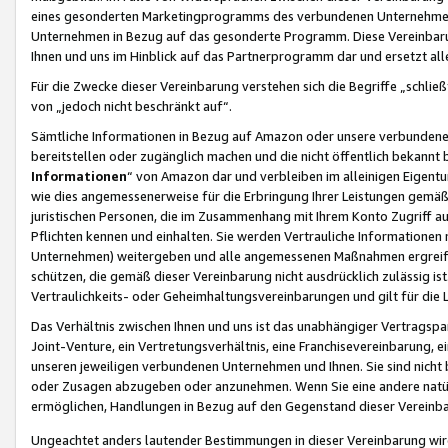
eines gesonderten Marketingprogramms des verbundenen Unternehmens
Unternehmen in Bezug auf das gesonderte Programm. Diese Vereinbarung
Ihnen und uns im Hinblick auf das Partnerprogramm dar und ersetzt al
Für die Zwecke dieser Vereinbarung verstehen sich die Begriffe „schließ
von „jedoch nicht beschränkt auf“.
Sämtliche Informationen in Bezug auf Amazon oder unsere verbunde
bereitstellen oder zugänglich machen und die nicht öffentlich bekannt bz
Informationen
“ von Amazon dar und verbleiben im alleinigen Eigent
wie dies angemessenerweise für die Erbringung Ihrer Leistungen gemäß d
juristischen Personen, die im Zusammenhang mit Ihrem Konto Zugriff au
Pflichten kennen und einhalten. Sie werden Vertrauliche Informationen 
Unternehmen) weitergeben und alle angemessenen Maßnahmen ergreifen
schützen, die gemäß dieser Vereinbarung nicht ausdrücklich zulässig is
Vertraulichkeits- oder Geheimhaltungsvereinbarungen und gilt für die
Das Verhältnis zwischen Ihnen und uns ist das unabhängiger Vertragspa
Joint-Venture, ein Vertretungsverhältnis, eine Franchisevereinbarung, 
unseren jeweiligen verbundenen Unternehmen und Ihnen. Sie sind ni
oder Zusagen abzugeben oder anzunehmen. Wenn Sie eine andere natürli
ermöglichen, Handlungen in Bezug auf den Gegenstand dieser Vereinbar
Ungeachtet anders lautender Bestimmungen in dieser Vereinbarung wird