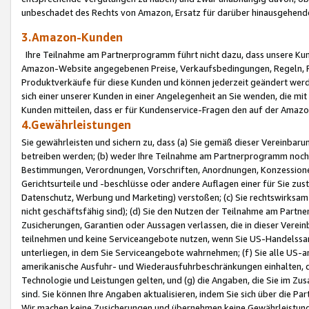
unbeschadet des Rechts von Amazon, Ersatz für darüber hinausgehen
3.Amazon-Kunden
Ihre Teilnahme am Partnerprogramm führt nicht dazu, dass unsere Kun
Amazon-Website angegebenen Preise, Verkaufsbedingungen, Regeln, Ri
Produktverkäufe für diese Kunden und können jederzeit geändert werde
sich einer unserer Kunden in einer Angelegenheit an Sie wenden, die 
Kunden mitteilen, dass er für Kundenservice-Fragen den auf der Ama
4.Gewährleistungen
Sie gewährleisten und sichern zu, dass (a) Sie gemäß dieser Vereinba
betreiben werden; (b) weder Ihre Teilnahme am Partnerprogramm noch d
Bestimmungen, Verordnungen, Vorschriften, Anordnungen, Konzessionen,
Gerichtsurteile und -beschlüsse oder andere Auflagen einer für Sie zu
Datenschutz, Werbung und Marketing) verstoßen; (c) Sie rechtswirksam 
nicht geschäftsfähig sind); (d) Sie den Nutzen der Teilnahme am Partne
Zusicherungen, Garantien oder Aussagen verlassen, die in dieser Verein
teilnehmen und keine Serviceangebote nutzen, wenn Sie US-Handelssa
unterliegen, in dem Sie Serviceangebote wahrnehmen; (f) Sie alle US
amerikanische Ausfuhr- und Wiederausfuhrbeschränkungen einhalten, 
Technologie und Leistungen gelten, und (g) die Angaben, die Sie im 
sind. Sie können Ihre Angaben aktualisieren, indem Sie sich über die 
Wir machen keine Zusicherungen und übernehmen keine Gewährleistun