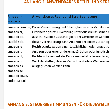
ANHANG 2: ANWENDBARES RECHT UND STRE
Amazon-
Anwendbares Recht und Streitbeilegung
Website
amazon.com.be,
Diese Vereinbarung und Streitigkeiten aller Art, die 
amazon.fr,
Großherzogtums Luxemburg unter Ausschluss seiner Kol
amazon.de,
ausschließlichen Zuständigkeit der Gerichte im Geri
audible.de,
dieser Vereinbarung kann Amazon bei einem zuständig
amazon.ie
Rechtsschutz wegen einer tatsächlichen oder angebli
amazon.it,
Amazon oder einer anderen natürlichen oder juristisc
amazon.nl,
Rechte in Bezug auf die Programminhalte besonderer,
amazon.pl,
Wert darstellen, dessen Verlust nicht ohne Weiteres e
amazon.es,
ausgeglichen werden kann.
amazon.se,
amazon.co.uk,
audible.co.uk
ANHANG 3: STEUERBESTIMMUNGEN FÜR DIE JEWEIL