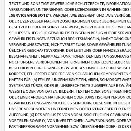
TEXTE UND SONSTIGE GEWERBLICHE SCHUTZRECHTE, INFORMATIONE
VERBUNDENEN UNTERNEHMEN ODER LIZENZGEBERN IM RAHMEN DES
„
SERVICEANGEBOTE
“), WERDEN „WIE BESEHEN“ UND „WIE VERFÜ
ODER LIZENZGEBER MACHEN ZUSICHERUNGEN ODER ÜBERNEHMEN GEW
GESETZLICH ODER IN SONSTIGER WEISE, IN BEZUG AUF DIE SERVI
SCHLIESSEN JEGLICHE GEWÄHRLEISTUNGEN IN BEZUG AUF DIE SERVI
GEWÄHRLEISTUNGEN BEZÜGLICH RECHTSMÄNGELN, MARKTGÄNGIGKEIT
VERWENDUNGSZWECK, NICHTVERLETZUNG SOWIE GEWÄHRLEISTUNGEN 
ÜBLICHEN GESCHÄFTSVERKEHR, DER LEISTUNG ODER HANDELSBRÄUCH
BESCHAFFENHEIT, MERKMALE, FUNKTIONEN, DEN LEISTUNGSUMFANG 
NOCH UNSERE VERBUNDENEN UNTERNEHMEN ODER LIZENZGEBER GEWÄ
BESCHRIEBEN DURCHGÄNGIG BZW. AUF BESTIMMTE ART UND WEISE
KORREKT, FEHLERFREI ODER FREI VON SCHÄDLICHEN KOMPONENTEN
HAFTEN FÜR: (A) FEHLER, UNGENAUIGKEITEN, VIREN, SCHADSOFTW
SYSTEMABSTÜRZE; ODER (B) UNBERECHTIGTE ZUGRIFFE AUF BZW. 
WEBSITE ODER VON DATEN, BILDERN, TEXTEN ODER SONSTIGEN INF
ODER EINER ANDEREN NATÜRLICHEN ODER JURISTISCHEN PERSON OD
GEWÄHRLEISTUNGSANSPRÜCHE, ES SEIN DENN, DIESE SIND IN DIES
UNSERE VERBUNDENEN UNTERNEHMEN ODER LIZENZGEBER FÜR EN
AUFGRUND (X) DES VERLUSTS VON VORAUSSICHTLICHEN GEWINNEN
VORTEILEN SOWIE (Y) VON INVESTITIONEN, AUFWENDUNGEN ODER VE
PARTNERPROGRAMM VORNEHMEN BZW. ÜBERNEHMEN ODER (Z) DER 