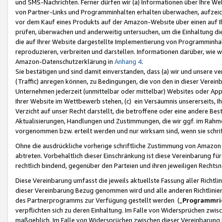
und SMS-Nachrichten. Ferner dürfen wir (a) Informationen über Ihre We
von Partner-Links und Programminhalten erhalten überwachen, aufzei
vor dem Kauf eines Produkts auf der Amazon-Website über einen auf Ih
prüfen, überwachen und anderweitig untersuchen, um die Einhaltung dies
die auf Ihrer Website dargestellte Implementierung von Programminhalt
reproduzieren, verbreiten und darstellen. Informationen darüber, wie w
Amazon-Datenschutzerklärung in
Anhang 4
.
Sie bestätigen und sind damit einverstanden, dass (a) wir und unsere 
(Traffic) anregen können, zu Bedingungen, die von den in dieser Vere
Unternehmen jederzeit (unmittelbar oder mittelbar) Websites oder Appl
Ihrer Website im Wettbewerb stehen, (c) ein Versäumnis unsererseits, I
Verzicht auf unser Recht darstellt, die betroffene oder eine andere B
Aktualisierungen, Handlungen und Zustimmungen, die wir ggf. im Rahme
vorgenommen bzw. erteilt werden und nur wirksam sind, wenn sie schri
Ohne die ausdrückliche vorherige schriftliche Zustimmung von Amazon
abtreten. Vorbehaltlich dieser Einschränkung ist diese Vereinbarung f
rechtlich bindend, gegenüber den Parteien und ihren jeweiligen Rech
Diese Vereinbarung umfasst die jeweils aktuellste Fassung aller Richtli
dieser Vereinbarung Bezug genommen wird und alle anderen Richtlinie
des Partnerprogramms zur Verfügung gestellt werden („
Programmric
verpflichten sich zu deren Einhaltung. Im Falle von Widersprüchen zwi
maßgeblich. Im Falle von Widersprüchen zwischen dieser Vereinbarun