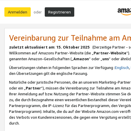
Anmelden
Registrieren
oder
Vereinbarung zur Teilnahme am 
zuletzt aktualisiert am
:
15. Oktober 2025
(Derzeitige Partner - 
Willkommen auf Amazons Partner-Website (die „
Partner-Website
“)
genannten Amazon-Gesellschaften („
Amazon
“ oder „
uns
“ oder ähnli
Übersetzungen stehen in folgenden Sprachen zur Verfügung :
Englisch
,
den Übersetzungen gilt die englische Fassung.
Natürliche oder juristische Personen, die an unserem Marketing-Partn
oder ein „
Partner
“), müssen die Vereinbarung zur Teilnahme am Ama
Ihrer Anmeldung auf bzw. Nutzung der Partner-Website stimmen Sie die
zu, die durch Bezugnahme einen wesentlichen Bestandteil dieser Verei
Partnerprogramm, die IP-Lizenz für das Partnerprogramm, den Vergütu
Partnerprogramm). Inhalte, die du auf der Website Amazon.com veröffe
des Verbots von Kundenrezensionen, die gegen eine Vergütung erstellt, 
durch.