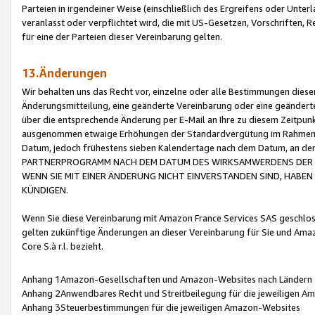
Parteien in irgendeiner Weise (einschließlich des Ergreifens oder Unt
veranlasst oder verpflichtet wird, die mit US-Gesetzen, Vorschriften,
für eine der Parteien dieser Vereinbarung gelten.
13.Änderungen
Wir behalten uns das Recht vor, einzelne oder alle Bestimmungen diese
Änderungsmitteilung, eine geänderte Vereinbarung oder eine geänderte 
über die entsprechende Änderung per E-Mail an Ihre zu diesem Zeitpun
ausgenommen etwaige Erhöhungen der Standardvergütung im Rahmen
Datum, jedoch frühestens sieben Kalendertage nach dem Datum, an de
PARTNERPROGRAMM NACH DEM DATUM DES WIRKSAMWERDENS DER Ä
WENN SIE MIT EINER ÄNDERUNG NICHT EINVERSTANDEN SIND, HABEN S
KÜNDIGEN.
Wenn Sie diese Vereinbarung mit Amazon France Services SAS geschlo
gelten zukünftige Änderungen an dieser Vereinbarung für Sie und Ama
Core S.à r.l. bezieht.
Anhang 1Amazon-Gesellschaften und Amazon-Websites nach Ländern
Anhang 2Anwendbares Recht und Streitbeilegung für die jeweiligen 
Anhang 3Steuerbestimmungen für die jeweiligen Amazon-Websites