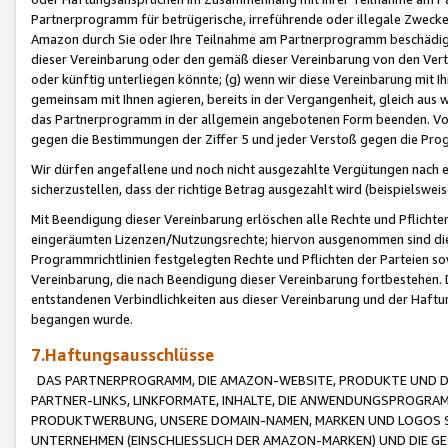
Partnerprogramm für betrügerische, irreführende oder illegale Zwecke
Amazon durch Sie oder Ihre Teilnahme am Partnerprogramm beschädig
dieser Vereinbarung oder den gemäß dieser Vereinbarung von den Vertr
oder künftig unterliegen könnte; (g) wenn wir diese Vereinbarung mit I
gemeinsam mit Ihnen agieren, bereits in der Vergangenheit, gleich aus
das Partnerprogramm in der allgemein angebotenen Form beenden. Vors
gegen die Bestimmungen der Ziffer 5 und jeder Verstoß gegen die Prog
Wir dürfen angefallene und noch nicht ausgezahlte Vergütungen nach 
sicherzustellen, dass der richtige Betrag ausgezahlt wird (beispielsw
Mit Beendigung dieser Vereinbarung erlöschen alle Rechte und Pflichte
eingeräumten Lizenzen/Nutzungsrechte; hiervon ausgenommen sind die in 
Programmrichtlinien festgelegten Rechte und Pflichten der Parteien sow
Vereinbarung, die nach Beendigung dieser Vereinbarung fortbestehen. D
entstandenen Verbindlichkeiten aus dieser Vereinbarung und der Haft
begangen wurde.
7.Haftungsausschlüsse
DAS PARTNERPROGRAMM, DIE AMAZON-WEBSITE, PRODUKTE UND DI
PARTNER-LINKS, LINKFORMATE, INHALTE, DIE ANWENDUNGSPROGR
PRODUKTWERBUNG, UNSERE DOMAIN-NAMEN, MARKEN UND LOGOS S
UNTERNEHMEN (EINSCHLIESSLICH DER AMAZON-MARKEN) UND DIE GE